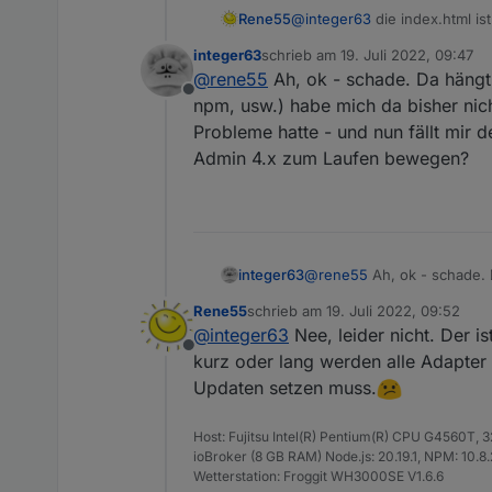
Rene55
@
integer63
die index.html is
Irgendeine Idee?
auf Version 5.xx updaten.
integer63
schrieb am
19. Juli 2022, 09:47
zuletzt editiert von
@
rene55
Ah, ok - schade. Da hängt 
Offline
npm, usw.) habe mich da bisher nic
Probleme hatte - und nun fällt mir 
Admin 4.x zum Laufen bewegen?
integer63
@
rene55
Ah, ok - schade. 
usw.) habe mich da bisher 
Rene55
schrieb am
19. Juli 2022, 09:52
und nun fällt mir der alte
zuletzt editiert von
@
integer63
Nee, leider nicht. Der i
bewegen?
Offline
kurz oder lang werden alle Adapter 
Updaten setzen muss.
Host: Fujitsu Intel(R) Pentium(R) CPU G4560T,
ioBroker (8 GB RAM) Node.js: 20.19.1, NPM: 10.8.2,
Wetterstation: Froggit WH3000SE V1.6.6