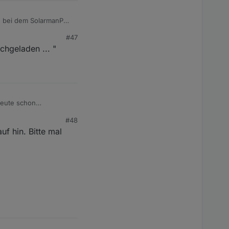
#47
chgeladen ... "
heute schon
#48
ehler durch. Die
f hin. Bitte mal