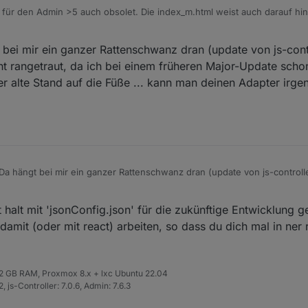
t für den Admin >5 auch obsolet. Die index_m.html weist auch darauf hin
bei mir ein ganzer Rattenschwanz dran (update von js-contr
ht rangetraut, da ich bei einem früheren Major-Update scho
der alte Stand auf die Füße ... kann man deinen Adapter irg
Da hängt bei mir ein ganzer Rattenschwanz dran (update von js-controll
nicht rangetraut, da ich bei einem früheren Major-Update schon mal div
 Stand auf die Füße ... kann man deinen Adapter irgendwie auch unter A
st halt mit 'jsonConfig.json' für die zukünftige Entwicklung 
damit (oder mit react) arbeiten, so dass du dich mal in ner
 32 GB RAM, Proxmox 8.x + lxc Ubuntu 22.04
 js-Controller: 7.0.6, Admin: 7.6.3