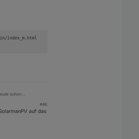
in/index_m.html
heute schon
#46
ehler durch. Die
SolarmanPV auf das