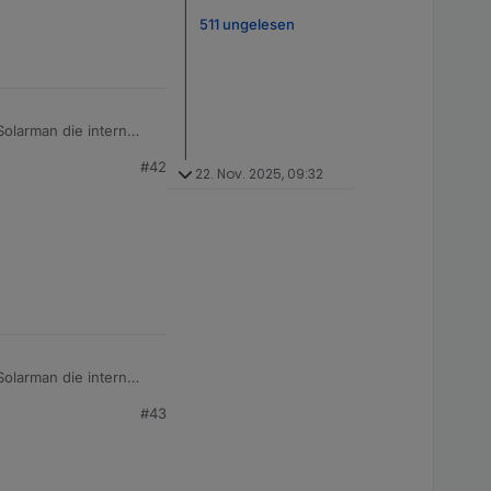
511 ungelesen
Solarman die intern
#42
it dem Anlegen in der
22. Nov. 2025, 09:32
Solarman die intern
#43
it dem Anlegen in der