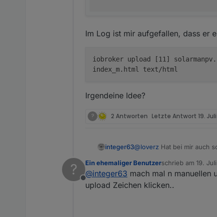
Im Log ist mir aufgefallen, dass er 
iobroker upload [11] solarmanpv.
index_m.html text/html
Irgendeine Idee?
?
2 Antworten
Letzte Antwort
19. Jul
@
loverz
Hat bei mir auch s
integer63
bekommen.
Ein ehemaliger Benutzer
schrieb am
19. Jul
?
@
Rene55
habe gerade den A
zuletzt editiert von
@
integer63
mach mal n manuellen u
Instanz angelegt und die Fi
Offline
upload Zeichen klicken..