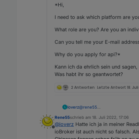
*Hi,
I need to ask which platform are yo
What role are you? Are you an indiv
Can you tell me your E-mail address
Why do you apply for api?*
Kann ich da ehrlich sein und sagen,
Was habt ihr so geantwortet?
2 Antworten
Letzte Antwort
18. Jul
@
rene55
loverz
L
Hab schon Antwort vom Suppo
Rene55
schrieb am
18. Juli 2022, 17:06
*Hi,
zuletzt editiert von
@
loverz
Hatte ich ja in meiner Read
Offline
I need to ask which platform a
ioBroker ist auch nicht so falsch. A