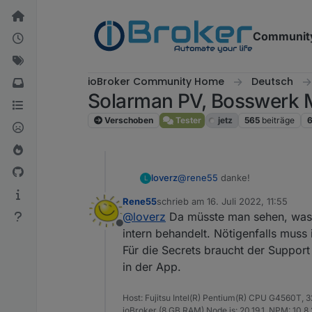
Weiter zum Inhalt
Communit
ioBroker Community Home
Deutsch
Solarman PV, Bosswerk 
Verschoben
Tester
jetz
565
beiträge
@
rene55
danke!
loverz
L
Rene55
schrieb am
16. Juli 2022, 11:55
Dass mittlerweile mehrere BKWs
zuletzt editiert von
@
loverz
Da müsste man sehen, was di
Balkonkraftwerk möglich?
Offline
Also kann man den Support in
intern behandelt. Nötigenfalls muss
Reicht die Seriennnummer vom 
Für die Secrets braucht der Support
in der App.
Host: Fujitsu Intel(R) Pentium(R) CPU G4560T,
ioBroker (8 GB RAM) Node.js: 20.19.1, NPM: 10.8.2,