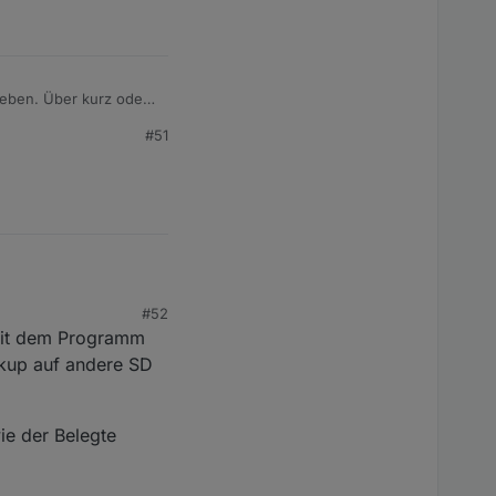
rieben. Über kurz oder
 ans Updaten setzen
#51
#52
mit dem Programm
ckup auf andere SD
ie der Belegte