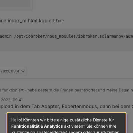
eine index_m.html kopiert hat:
admin /opt/iobroker/node_modules/iobroker.solarmanpv/adm
i 2022, 09:41
o funktioniert - habe gestern die Fragen beantwortet und meine Daten 
i 2022, 09:41
dapter installiert (0.0.14 - und auch von mir vielen Dank!) - lief ohne F
pload in dem Tab Adapter, Expertenmodus, dann bei dem 
les mit Upload hochgeladen, aber er findet die index.html nicht:
Hallo! Könnten wir bitte einige zusätzliche Dienste für
Funktionalität & Analytics
aktivieren? Sie können Ihre
Zustimmung später jederzeit ändern oder zurückziehen.