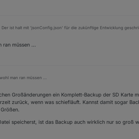
. Der ist halt mit 'jsonConfig.json' für die zukünftige Entwicklung gesch
it (oder mit react) arbeiten, so dass du dich mal in ner ruhigen Minute
 ran müssen ...
wohl man ran müssen ...
chen Großänderungen ein Komplett-Backup der SD Karte 
zeit zurück, wenn was schiefläuft. Kannst damit sogar Ba
e Größen.
atei speicherst, ist das Backup auch wirklich nur so groß w