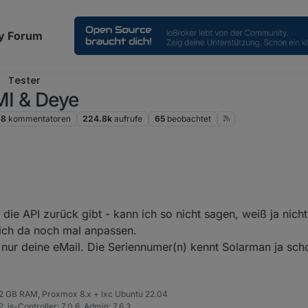
y Forum
Tester
MI & Deye
68
kommentatoren
224.8k
aufrufe
65
beobachtet
 möglich sind, habe ich gelesen. Sind aber auch mehrere logger (Inver
e API zurück gibt - kann ich so nicht sagen, weiß ja nicht
 deutsch anschreiben?
 ich da noch mal anpassen.
Inverter, oder was brauchen die?
 nur deine eMail. Die Seriennumer(n) kennt Solarman ja sc
 32 GB RAM, Proxmox 8.x + lxc Ubuntu 22.04
 js-Controller: 7.0.6, Admin: 7.6.3