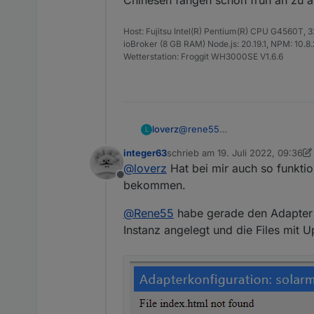
Chinesen fangen schon früh an zu a
What role are you? Are you an 
Host: Fujitsu Intel(R) Pentium(R) CPU G4560T,
Can you tell me your E-mail ad
ioBroker (8 GB RAM) Node.js: 20.19.1, NPM: 10.8.2,
Wetterstation: Froggit WH3000SE V1.6.6
Why do you apply for api?*
Kann ich da ehrlich sein und s
Was habt ihr so geantwortet?
@
rene55
loverz
L
Hab schon Antwort vom Suppo
integer63
schrieb am
19. Juli 2022, 09:36
*Hi,
zuletzt editiert von integer63
@
loverz
Hat bei mir auch so funkti
Offline
I need to ask which platform a
bekommen.
What role are you? Are you an 
@
Rene55
habe gerade den Adapter in
Instanz angelegt und die Files mit U
Can you tell me your E-mail ad
Why do you apply for api?*
Kann ich da ehrlich sein und s
Was habt ihr so geantwortet?