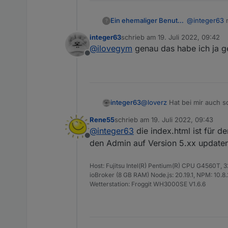
Ein ehemaliger Benutzer
@
integer63
mac
?
Im Log ist mir aufgefallen, 
auf das uplo
integer63
schrieb am
19. Juli 2022, 09:42
zuletzt editiert von
@
ilovegym
genau das habe ich ja ge
Offline
Irgendeine Idee?
@
loverz
Hat bei mir auch s
integer63
bekommen.
Rene55
schrieb am
19. Juli 2022, 09:43
@
Rene55
habe gerade den A
zuletzt editiert von
@
integer63
die index.html ist für d
Instanz angelegt und die Fi
Offline
den Admin auf Version 5.xx updaten
Host: Fujitsu Intel(R) Pentium(R) CPU G4560T,
ioBroker (8 GB RAM) Node.js: 20.19.1, NPM: 10.8.2,
Wetterstation: Froggit WH3000SE V1.6.6
Im Log ist mir aufgefallen, 