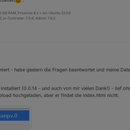
rbeiten
.
individual, O&M provider, manufacturer or distributor?
 32 GB RAM, Proxmox 8.x + lxc Ubuntu 22.04
dress for api?
 js-Controller: 7.0.6, Admin: 7.6.3
agen, dass ich Privat bin und iobroker nutzen möchte?
rt:
oniert - habe gestern die Fragen beantwortet und meine Dat
re you using?
individual, O&M provider, manufacturer or distributor?
stalliert (0.0.14 - und auch von mir vielen Dank!) - lief oh
pload hochgeladen, aber er findet die index.html nicht:
dress for api?
agen, dass ich Privat bin und iobroker nutzen möchte?