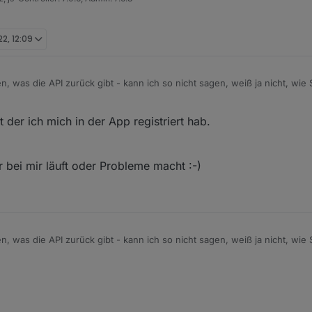
22, 12:09
 was die API zurück gibt - kann ich so nicht sagen, weiß ja nicht, wie 
 ich da noch mal anpassen.
Support nur deine eMail. Die Seriennumer(n) kennt Solarman ja schon se
it der ich mich in der App registriert hab.
 bei mir läuft oder Probleme macht :-)
 was die API zurück gibt - kann ich so nicht sagen, weiß ja nicht, wie 
 ich da noch mal anpassen.
Support nur deine eMail. Die Seriennumer(n) kennt Solarman ja schon se