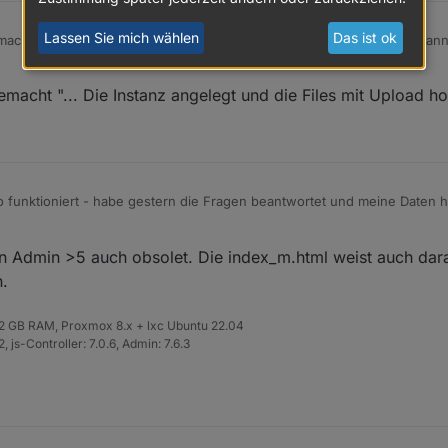
Lassen Sie mich wählen
Das ist ok
h mal n manuellen upload in dem Tab Adapter, Expertenmodus, dann bei dem SolarmanPV
dass er eine index_m.html kopiert hat:
ad Zeichen klicken..
macht "... Die Instanz angelegt und die Files mit Upload ho
o funktioniert - habe gestern die Fragen beantwortet und meine Daten 
dapter installiert (0.0.14 - und auch von mir vielen Dank!) - lief ohne F
en Admin >5 auch obsolet. Die index_m.html weist auch darau
les mit Upload hochgeladen, aber er findet die index.html nicht:
.
 32 GB RAM, Proxmox 8.x + lxc Ubuntu 22.04
 js-Controller: 7.0.6, Admin: 7.6.3
dass er eine index_m.html kopiert hat: