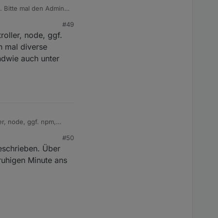
. Bitte mal den Admin
#49
oller, node, ggf.
n mal diverse
endwie auch unter
er, node, ggf. npm,
erse Probleme hatte -
#50
dmin 4.x zum Laufen
geschrieben. Über
 ruhigen Minute ans