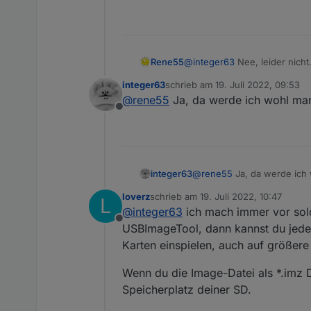
Rene55
@
integer63
Nee, leider nicht
lang werden alle Adapter dam
integer63
schrieb am
19. Juli 2022, 09:53
muss.
zuletzt editiert von
@
rene55
Ja, da werde ich wohl man
Offline
integer63
@
rene55
Ja, da werde ich 
loverz
schrieb am
19. Juli 2022, 10:47
L
zuletzt editiert von
@
integer63
ich mach immer vor sol
Offline
USBImageTool, dann kannst du jeder
Karten einspielen, auch auf größer
Wenn du die Image-Datei als *.imz D
Speicherplatz deiner SD.