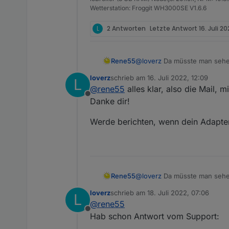
Wetterstation: Froggit WH3000SE V1.6.6
L
2 Antworten
Letzte Antwort
16. Juli 20
Rene55
@
loverz
Da müsste man sehen,
behandelt. Nötigenfalls muss
loverz
schrieb am
16. Juli 2022, 12:09
L
Für die Secrets braucht der 
zuletzt editiert von
@
rene55
alles klar, also die Mail, m
App.
Offline
Danke dir!
Werde berichten, wenn dein Adapter
Rene55
@
loverz
Da müsste man sehen,
behandelt. Nötigenfalls muss
loverz
schrieb am
18. Juli 2022, 07:06
L
Für die Secrets braucht der 
zuletzt editiert von
@
rene55
App.
Offline
Hab schon Antwort vom Support: