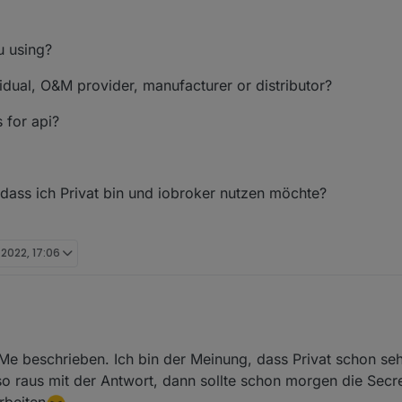
u using?
idual, O&M provider, manufacturer or distributor?
 for api?
 dass ich Privat bin und iobroker nutzen möchte?
i 2022, 17:06
rt:
Me beschrieben. Ich bin der Meinung, dass Privat schon seh
re you using?
lso raus mit der Antwort, dann sollte schon morgen die Secre