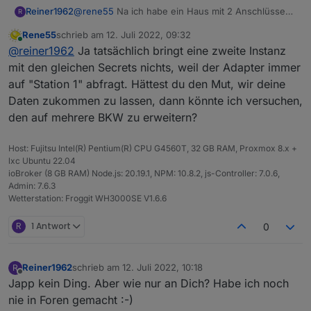
Reiner1962
@
rene55
Na ich habe ein Haus mit 2 Anschlüssen
R
( Zähler). Dann gehen natürlich 2 Balkonkraftwerke
Rene55
schrieb am
12. Juli 2022, 09:32
:-). Die 2te Instanz habe ich versucht, aber die
zuletzt editiert von
Online
@
reiner1962
Ja tatsächlich bringt eine zweite Instanz
Daten von Solarman sind dabei ja gleich und dann
wird immer nur das erste BK
mit den gleichen Secrets nichts, weil der Adapter immer
gefunden/eingetragen :-(
auf "Station 1" abfragt. Hättest du den Mut, wir deine
Daten zukommen zu lassen, dann könnte ich versuchen,
den auf mehrere BKW zu erweitern?
Host: Fujitsu Intel(R) Pentium(R) CPU G4560T, 32 GB RAM, Proxmox 8.x +
lxc Ubuntu 22.04
ioBroker (8 GB RAM) Node.js: 20.19.1, NPM: 10.8.2, js-Controller: 7.0.6,
Admin: 7.6.3
Wetterstation: Froggit WH3000SE V1.6.6
R
1 Antwort
0
Reiner1962
schrieb am
12. Juli 2022, 10:18
R
zuletzt editiert von
Offline
Japp kein Ding. Aber wie nur an Dich? Habe ich noch
nie in Foren gemacht :-)