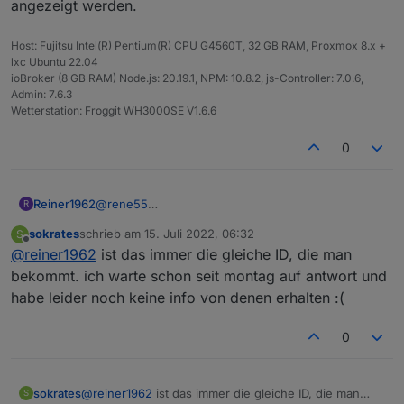
angezeigt werden.
Host: Fujitsu Intel(R) Pentium(R) CPU G4560T, 32 GB RAM, Proxmox 8.x +
lxc Ubuntu 22.04
ioBroker (8 GB RAM) Node.js: 20.19.1, NPM: 10.8.2, js-Controller: 7.0.6,
Admin: 7.6.3
Wetterstation: Froggit WH3000SE V1.6.6
0
Reiner1962
@
rene55
R
schick mir ne Mail an
reiner.witzel@gmail.com
,
sokrates
schrieb am
15. Juli 2022, 06:32
S
dann sende ich Dir app_id & app_secret . Sollte
zuletzt editiert von
Offline
@
reiner1962
ist das immer die gleiche ID, die man
reichen :-)
bekommt. ich warte schon seit montag auf antwort und
habe leider noch keine info von denen erhalten :(
0
sokrates
@
reiner1962
ist das immer die gleiche ID, die man
S