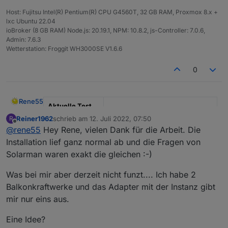
Host: Fujitsu Intel(R) Pentium(R) CPU G4560T, 32 GB RAM, Proxmox 8.x +
lxc Ubuntu 22.04
ioBroker (8 GB RAM) Node.js: 20.19.1, NPM: 10.8.2, js-Controller: 7.0.6,
Admin: 7.6.3
Wetterstation: Froggit WH3000SE V1.6.6
0
Rene55
Aktuelle Test
Version
0.5.1
Reiner1962
schrieb am
12. Juli 2022, 07:50
R
zuletzt editiert von
Offline
@
rene55
Hey Rene, vielen Dank für die Arbeit. Die
Veröffentlichun
23.06.2022
Installation lief ganz normal ab und die Fragen von
gsdatum
Solarman waren exakt die gleichen :-)
Github Link
https://github.com/raschy/ioBrok
er.solarmanpv
Was bei mir aber derzeit nicht funzt.... Ich habe 2
Balkonkraftwerke und das Adapter mit der Instanz gibt
SolarmanPV, Adapter für Bosswerk MIxxx, Deyexxx.
mir nur eins aus.
Dieser Adapter dient dazu, Daten eines
Eine Idee?
Balkonkraftwerks, die durch einen Wechselrichter