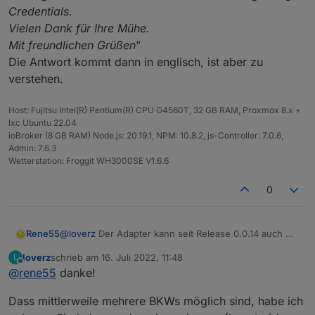
Credentials.
Vielen Dank für Ihre Mühe.
Mit freundlichen Grüßen
"
Die Antwort kommt dann in englisch, ist aber zu
verstehen.
Host: Fujitsu Intel(R) Pentium(R) CPU G4560T, 32 GB RAM, Proxmox 8.x +
lxc Ubuntu 22.04
ioBroker (8 GB RAM) Node.js: 20.19.1, NPM: 10.8.2, js-Controller: 7.0.6,
Admin: 7.6.3
Wetterstation: Froggit WH3000SE V1.6.6
0
Rene55
@
loverz
Der Adapter kann seit Release 0.0.14 auch mit
mehreren BKWs umgehen.
loverz
schrieb am
16. Juli 2022, 11:48
L
Für den ersten Kontakt mit dem Solarman-Service
zuletzt editiert von
Offline
@
rene55
danke!
könnte man folgendes schreiben:
"
Sehr geehrte Damen und Herren,
Dass mittlerweile mehrere BKWs möglich sind, habe ich
um mein Balkonkraftwerk besser monitoren zu können
benötige ich eine Solarman API und die dazu gehörigen