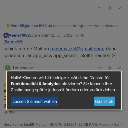
0
Rene55
@
reiner1962
Ja tatsächlich bringt eine zweite Instanz
mit den gleichen Secrets nichts, weil der Adapter
Reiner1962
schrieb am
12. Juli 2022, 10:46
R
immer auf "Station 1" abfragt. Hättest du den Mut, wir
zuletzt editiert von
Offline
@
rene55
deine Daten zukommen zu lassen, dann könnte ich
versuchen, den auf mehrere BKW zu erweitern?
schick mir ne Mail an
reiner.witzel@gmail.com
, dann
sende ich Dir app_id & app_secret . Sollte reichen :-)
S
1 Antwort
0
Hallo! Könnten wir bitte einige zusätzliche Dienste für
Funktionalität & Analytics
aktivieren? Sie können Ihre
Rene55
schrieb am
13. Juli 2022, 16:52
zuletzt editiert von
Online
Zustimmung später jederzeit ändern oder zurückziehen.
An alle Tester
: es ist eine neue Version 0.0.14 auf
Github, die auch mehrere Balkonkraftwerke mit dem
Lassen Sie mich wählen
Das ist ok
gleichen Account (Danke an
@
Reiner1962
) auslesen
kann.
Host: Fujitsu Intel(R) Pentium(R) CPU G4560T, 32 GB RAM, Proxmox 8.x +