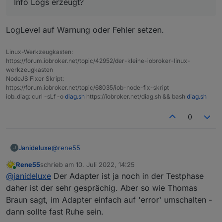
Info Logs erzeugt?
LogLevel auf Warnung oder Fehler setzen.
Linux-Werkzeugkasten:
https://forum.iobroker.net/topic/42952/der-kleine-iobroker-linux-
werkzeugkasten
NodeJS Fixer Skript:
https://forum.iobroker.net/topic/68035/iob-node-fix-skript
iob_diag: curl -sLf -o
diag.sh
https://iobroker.net/diag.sh && bash
diag.sh
0
@
rene55
Janideluxe
J
Rene55
schrieb am
10. Juli 2022, 14:25
erstmal vielen Dank für den coolen Adapter. Unser
zuletzt editiert von
Online
@
janideluxe
Der Adapter ist ja noch in der Testphase
Bosswerk Wechselrichter läuft nun auch damit.
Kleine Frage, der Adapter "müllt" ziemlich mein Log
daher ist der sehr gesprächig. Aber so wie Thomas
zu, gibts ne Möglichkeit, dass der Adapter weniger
Braun sagt, im Adapter einfach auf 'error' umschalten -
Info Logs erzeugt?
dann sollte fast Ruhe sein.