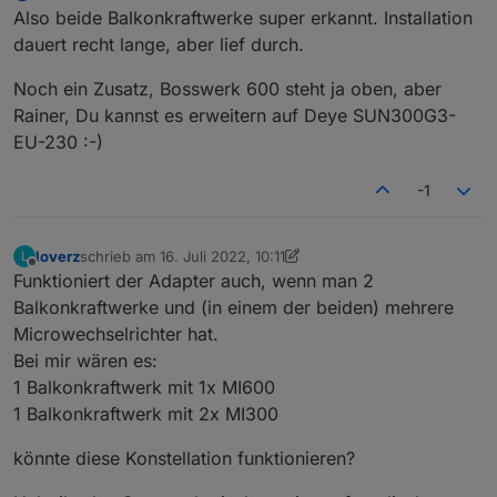
den Spam-Ordner kontrollieren. Kann sein, das Mails
Also beide Balkonkraftwerke super erkannt. Installation
aus .cn gefiltert werden.
dauert recht lange, aber lief durch.
Noch ein Zusatz, Bosswerk 600 steht ja oben, aber
Rainer, Du kannst es erweitern auf Deye SUN300G3-
EU-230 :-)
-1
loverz
schrieb am
16. Juli 2022, 10:11
L
zuletzt editiert von loverz
Offline
Funktioniert der Adapter auch, wenn man 2
Balkonkraftwerke und (in einem der beiden) mehrere
Microwechselrichter hat.
Bei mir wären es:
1 Balkonkraftwerk mit 1x MI600
1 Balkonkraftwerk mit 2x MI300
könnte diese Konstellation funktionieren?