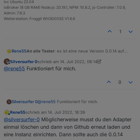
lxc Ubuntu 22.04
ioBroker (8 GB RAM) Node.js: 20.19.1, NPM: 10.8.2, js-Controller: 7.0.6,
Admin: 7.6.3
Wetterstation: Froggit WH3000SE V1.6.6
1
Rene55
An alle Tester
: es ist eine neue Version 0.0.14 auf
Github, die auch mehrere Balkonkraftwerke mit dem
Silversurfer 0
schrieb am
14. Juli 2022, 08:14
S
gleichen Account (Danke an
@
Reiner1962
) auslesen
zuletzt editiert von Silversurfer 0
Offline
@
rene55
Funktioniert für mich.
kann.
0
Silversurfer 0
@
rene55
Funktioniert für mich.
S
Rene55
schrieb am
14. Juli 2022, 18:39
zuletzt editiert von
Online
@
silversurfer-0
Möglicherweise musst du den Adapter
einmal löschen und dann von Github erneut laden und
eine Instanz einrichten. Dann sollte auch die 0.0.14