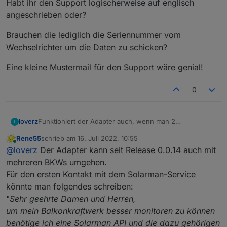
Habt ihr den Support logischerweise auf englisch
angeschrieben oder?
Brauchen die lediglich die Seriennummer vom
Wechselrichter um die Daten zu schicken?
Eine kleine Mustermail für den Support wäre genial!
0
Funktioniert der Adapter auch, wenn man 2
loverz
L
Balkonkraftwerke und (in einem der beiden) mehrere
Rene55
schrieb am
16. Juli 2022, 10:55
Microwechselrichter hat.
könnte diese Konstellation funktionieren?
zuletzt editiert von
Online
@
loverz
Der Adapter kann seit Release 0.0.14 auch mit
Bei mir wären es:
1 Balkonkraftwerk mit 1x MI600
Habt ihr den Support logischerweise auf englisch
mehreren BKWs umgehen.
1 Balkonkraftwerk mit 2x MI300
angeschrieben oder?
Für den ersten Kontakt mit dem Solarman-Service
Brauchen die lediglich die Seriennummer vom
könnte man folgendes schreiben:
Wechselrichter um die Daten zu schicken?
"
Sehr geehrte Damen und Herren,
Eine kleine Mustermail für den Support wäre genial!
um mein Balkonkraftwerk besser monitoren zu können
benötige ich eine Solarman API und die dazu gehörigen