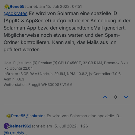
bekommt. ich warte schon seit montag auf antwort
Rene55
schrieb am
15. Juli 2022, 07:51
und habe leider noch keine info von denen erhalten :
zuletzt editiert von
Online
@
sokrates
Es wird von Solarman eine spezielle ID
(
(AppID & AppSecret) aufgrund deiner Anmeldung in der
Solarman-App bzw. der eingesandten eMail generiert.
Möglicherweise noch etwas warten und den Spam-
Ordner kontrollieren. Kann sein, das Mails aus .cn
gefiltert werden.
Host: Fujitsu Intel(R) Pentium(R) CPU G4560T, 32 GB RAM, Proxmox 8.x +
lxc Ubuntu 22.04
ioBroker (8 GB RAM) Node.js: 20.19.1, NPM: 10.8.2, js-Controller: 7.0.6,
Admin: 7.6.3
Wetterstation: Froggit WH3000SE V1.6.6
0
Rene55
@
sokrates
Es wird von Solarman eine spezielle ID
(AppID & AppSecret) aufgrund deiner Anmeldung in
Reiner1962
schrieb am
15. Juli 2022, 11:26
R
der Solarman-App bzw. der eingesandten eMail
zuletzt editiert von
Offline
@
rene55
.
generiert. Möglicherweise noch etwas warten und