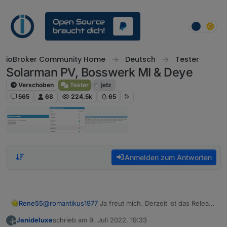
Weiter zum Inhalt
ioBroker Community Home
Deutsch
Tester
Solarman PV, Bosswerk MI & Deye
Verschoben
Tester
jetz
565
68
224.5k
65
Anmelden zum Antworten
Rene55
@
romantikus1977
Ja freut mich. Derzeit ist das Release
0.0.11 aktuell.
Janideluxe
schrieb am
9. Juli 2022, 19:33
J
zuletzt editiert von