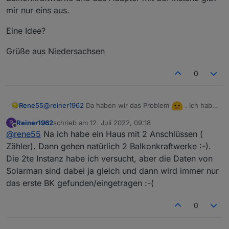
entsprechend dem eigenen Anspruch anpassen.
mir nur eins aus.
Für Fragen und Anregungen habe ich immer ein
offenes Ohr. Bin mal gespannt, wie viele User diesen
Eine Idee?
Adapter einsetzen werden.
Grüße aus Niedersachsen
0
@
reiner1962
Da haben wir das Problem
. Ich hab
Rene55
natürlich nur ein BKW und hab mich darauf gestürzt.
Reiner1962
schrieb am
12. Juli 2022, 09:18
R
Es gibt eine Anfrage an die API, bei der die Anzahl der
zuletzt editiert von
Offline
@
rene55
Na ich habe ein Haus mit 2 Anschlüssen (
Plants zurückgegeben wird. Da gäbe es die
Möglichkeit, auf mehrere zu erweitern - was ich aber
Zähler). Dann gehen natürlich 2 Balkonkraftwerke :-).
nicht testen kann, da ich nur eine habe.
Die 2te Instanz habe ich versucht, aber die Daten von
Alternative wäre natürlich eine zweite Instanz. (BTW:
Solarman sind dabei ja gleich und dann wird immer nur
sind denn mehrere BKW in NS zulässig?)
das erste BK gefunden/eingetragen :-(
0