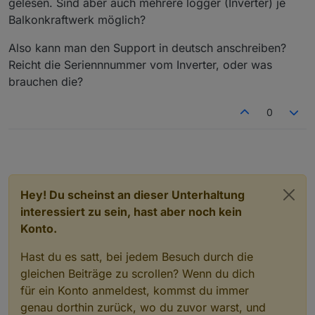
gelesen. Sind aber auch mehrere logger (Inverter) je
Credentials.
Balkonkraftwerk möglich?
Vielen Dank für Ihre Mühe.
Mit freundlichen Grüßen
"
Also kann man den Support in deutsch anschreiben?
Die Antwort kommt dann in englisch, ist aber zu
Reicht die Seriennnummer vom Inverter, oder was
verstehen.
brauchen die?
0
Hey! Du scheinst an dieser Unterhaltung
interessiert zu sein, hast aber noch kein
Konto.
Hast du es satt, bei jedem Besuch durch die
gleichen Beiträge zu scrollen? Wenn du dich
für ein Konto anmeldest, kommst du immer
genau dorthin zurück, wo du zuvor warst, und