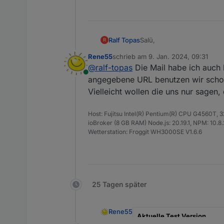
Salü,
Ralf Topas
R
Rene55
schrieb am
9. Jan. 2024, 09:31
folgende Email habe ich v
zuletzt editiert von
@
ralf-topas
Die Mail habe ich auch 
Online
angegebene URL benutzen wir schon 
Vielleicht wollen die uns nur sagen
Dear valued user,
In order to provide you w
01-15 17:00 (UTC+8). Durin
Host: Fujitsu Intel(R) Pentium(R) CPU G4560T,
ioBroker (8 GB RAM) Node.js: 20.19.1, NPM: 10.8.2,
After the upgrade, pleas
Wetterstation: Froggit WH3000SE V1.6.6
https://api.solarmanpv.com
token to access all your 
If you need historical data
supplement it after the up
Should you have any questi
Thank you for choosing SO
25 Tagen später
Sincerely,
The SOLARMAN Team
Rene55
Aktuelle Test Version