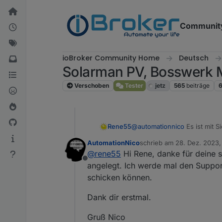
Weiter zum Inhalt
Communit
ioBroker Community Home
Deutsch
Solarman PV, Bosswerk 
Verschoben
Tester
jetz
565
beiträge
Rene55
@
automationnico
Es ist mit 
Eigentlich macht der Adapter
AutomationNico
schrieb am
28. Dez. 2023, 
wird. Als Test kannst du bit
zuletzt editiert von
@
rene55
Hi Rene, danke für deine 
Wenn das nicht funktioniert 
Offline
von Solarman bemühen.
angelegt. Ich werde mal den Suppo
schicken können.
Dank dir erstmal.
Gruß Nico