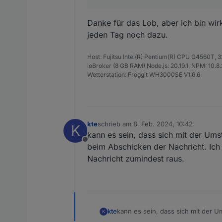
ausgetestet.
Wechselrichter das unterstütz
Version 0.3.0
Seit dieser Ve
Danke für das Lob, aber ich bin wir
geführt, sondern es werden z
jeden Tag noch dazu.
Datenpunkte werden. Der Benu
Mein Credo von oben ('
Mehr 
Userinterface unter Blacklis
Rückmeldungen ist der Adapter
Die entsprechenden Datenpun
sondern auch vom Collector 
Somit ist es nicht verwunderli
Host: Fujitsu Intel(R) Pentium(R) CPU G4560T,
macht.
ioBroker (8 GB RAM) Node.js: 20.19.1, NPM: 10.8.2,
Wetterstation: Froggit WH3000SE V1.6.6
Version 0.5.0
die folgende V
War es in der Version 0.3.0 
"ausgeschlossene Werte" (vor
auch direkt gelöscht. Manuel
individuelle Handarbeit. Dabe
wieder einzeln aktivieren kan
kte
schrieb am
8. Feb. 2024, 10:42
K
zuletzt editiert von
kann es sein, dass sich mit der Um
Offline
beim Abschicken der Nachricht. Ich 
Nachricht zumindest raus.
Was ja auch noch auf der To
Dazu gibt es jetzt einen ne
kte
kann es sein, dass sich mit der 
K
auslesbaren Module eingetra
Abschicken der Nachricht. Ich habe