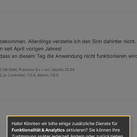
on Solarman bekommen. Evtl. von Relevanz für den Adapter?
bekommen. Allerdings verstehe ich den Sinn dahinter nicht. 
seit April vorigen Jahres!
, dass an diesem Tag die Anwendung nicht funktionieren wir
ith a better experience, SOLARMAN will upgrade data centers from 2024
g the upgrade, OPENAPI service will be unavailable.
 32 GB RAM, Proxmox 8.x + lxc Ubuntu 22.04
 js-Controller: 7.0.6, Admin: 7.6.3
e use the new OPENAPI domain
https://globalapi.solarmanpv.com
to repla
. Your APPID and APPSECRET will remain the same, but you will need to
data under SOLARMAN account.
 during the upgrade, we recommend that you use the historical data API (
grade is completed.
ons or concerns, please do not hesitate to contact us at
customerserv
LARMAN platform, and we look forward to providing you with an even b
Hallo! Könnten wir bitte einige zusätzliche Dienste für
Funktionalität & Analytics
aktivieren? Sie können Ihre
0.5.1
Zustimmung später jederzeit ändern oder zurückziehen.