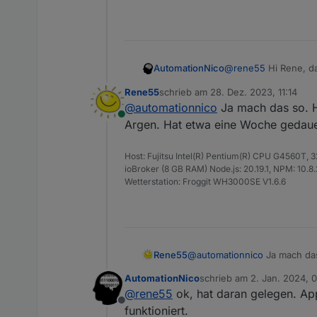
@
rene55
Hi Rene, da
AutomationNico
angelegt. Ich werde
Rene55
schrieb am
28. Dez. 2023, 11:14
schicken können.
Dank dir erstmal.
zuletzt editiert von
@
automationnico
Ja mach das so. H
Online
Gruß Nico
Argen. Hat etwa eine Woche gedauer
Host: Fujitsu Intel(R) Pentium(R) CPU G4560T,
ioBroker (8 GB RAM) Node.js: 20.19.1, NPM: 10.8.2,
Wetterstation: Froggit WH3000SE V1.6.6
Rene55
@
automationnico
Ja mach das
etwa eine Woche gedauert - d
AutomationNico
schrieb am
2. Jan. 2024, 
zuletzt editiert von Autom
@
rene55
ok, hat daran gelegen. A
Offline
funktioniert.