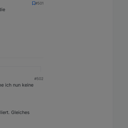
#501
die
#502
e ich nun keine
nnen. Es mag für
-10 W Ertrag (letzter
iert. Gleiches
MI600" bereit gestellt
230" kompatibel. Er
holt die Daten aus