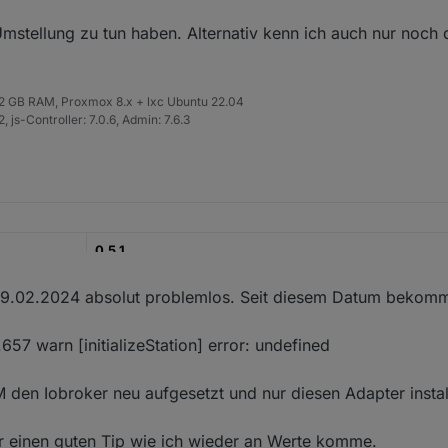
mstellung zu tun haben. Alternativ kenn ich auch nur noch 
 32 GB RAM, Proxmox 8.x + lxc Ubuntu 22.04
 js-Controller: 7.0.6, Admin: 7.6.3
0.5.1
23.06.2022
09.02.2024 absolut problemlos. Seit diesem Datum bekomm
zugekommen, dass ausgewählte Datenpunkte auf Null gesetzt werden kö
https://github.com/raschy/ioBroker.solarmanpv
 Grafiken befremdlich erscheinen, wenn bei völliger Dunkelheit noch 3
7 warn [initializeStation] error: undefined
ert) angezeigt werden. Das kann man jetzt über
sswerk MIxxx, Deyexxx.
 den Iobroker neu aufgesetzt und nur diesen Adapter install
aten eines Balkonkraftwerks, die durch einen Wechselrichter "Bosswerk 
ellen. Nach Hinweisen ist dieser Adapter auch mit "Deye SUN300G3-EU-
r einen guten Tip wie ich wieder an Werte komme.
 Anlage bisher durch die App "Solarman" beobachtet wird. Der Adapter 