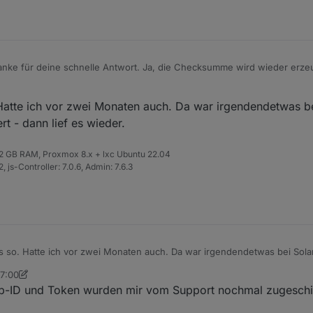
nke für deine schnelle Antwort. Ja, die Checksumme wird wieder erzeu
 mal den Support von Solarman schreiben und fragen, ob die mir nochm
atte ich vor zwei Monaten auch. Da war irgendendetwas b
t - dann lief es wieder.
 32 GB RAM, Proxmox 8.x + lxc Ubuntu 22.04
 js-Controller: 7.0.6, Admin: 7.6.3
 so. Hatte ich vor zwei Monaten auch. Da war irgendendetwas bei Sola
ann lief es wieder.
07:00
ationNico
1. Feb. 2024, 08:02
pp-ID und Token wurden mir vom Support nochmal zugeschi