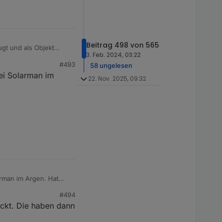
Beitrag 498 von 565
gt und als Objekt
3. Feb. 2024, 03:22
al App-ID und Token
#493
58 ungelesen
ei Solarman im
22. Nov. 2025, 09:32
rman im Argen. Hat
#494
ckt. Die haben dann