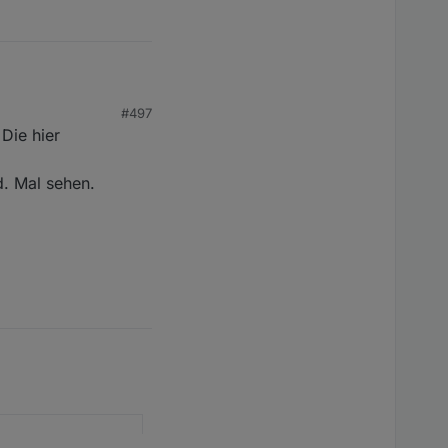
#497
Die hier
d. Mal sehen.
-01-15 09:00 to 2024-
ce previous domain
 request for a new
API 3.4 and API 4.3) to
ice@solarmanpv.com
.
etter user experience.