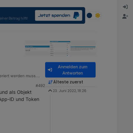
Anmelden zum
Antworten
eriert werden muss.
ach 90 Tagen) ungültig
Älteste zuerst
#492
23. Juni 2022, 18:26
und als Objekt
musst dazu den Support
 App-ID und Token