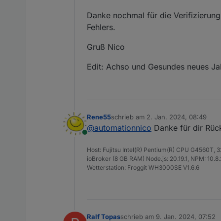
Danke nochmal für die Verifizierung
Fehlers.
Gruß Nico
Edit: Achso und Gesundes neues Jah
Rene55
schrieb am
2. Jan. 2024, 08:49
zuletzt editiert von
@
automationnico
Danke für dir Rüc
Online
Host: Fujitsu Intel(R) Pentium(R) CPU G4560T,
ioBroker (8 GB RAM) Node.js: 20.19.1, NPM: 10.8.2,
Wetterstation: Froggit WH3000SE V1.6.6
Ralf Topas
schrieb am
9. Jan. 2024, 07:52
zuletzt editiert von