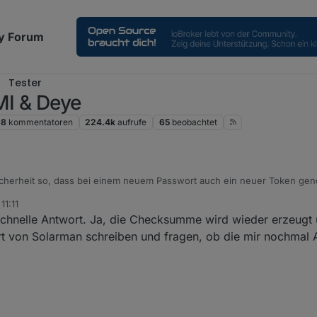
y Forum
Tester
MI & Deye
68
kommentatoren
224.4k
aufrufe
65
beobachtet
Sicherheit so, dass bei einem neuem Passwort auch ein neuer Token gen
 das automatisch, weil so ein Token auch nach einiger Zeit (ich meine n
11:11
te mal den Datenpunkt "checksumUserData" löschen.
schnelle Antwort. Ja, die Checksumme wird wieder erzeugt 
- und deine Daten richtig sind - ist in der Cloud was verbogen und du 
rt von Solarman schreiben und fragen, ob die mir nochmal