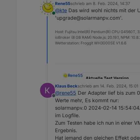
Rene55
schrieb am
8. Feb. 2024, 14:37
nicht.
raus.
zuletzt editiert von
@
kte
Das wird wohl nichts mit der U
Online
'upgrade@solarmanpv.com'.
Host: Fujitsu Intel(R) Pentium(R) CPU G4560T,
ioBroker (8 GB RAM) Node.js: 20.19.1, NPM: 10.8.2,
Wetterstation: Froggit WH3000SE V1.6.6
Rene55
Aktuelle Test Version
Klaus Beck
schrieb am
14. Feb. 2024, 15:01
zuletzt editiert von
Veröffentlichungsdatum
@
rene55
Der Adapter lief bis zum 
Als letzte Neuerung ist hin
Offline
Werte mehr, Es kommt nur:
Github Link
verschiedene Dashboards oder
solarmanpv.0 2024-02-14 15:54:04.65
an die Cloud übermittelter W
SolarmanPV, Adapter für Bo
im Logfile.
Zum Testen habe ich nun in einer VM
Dieser Adapter dient dazu, D
Ergebnis.
werden, in ioBroker darzust
Hat jemand den gleichen Effekt ode
läuft ab Admin Version >5.
Ich gehe davon aus, dass die