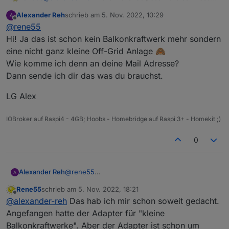
erste "Balkonkraftwerk" mit Batterie. Wenn die Daten
Alexander Reh
schrieb am
5. Nov. 2022, 10:29
in der Solarman-App sind, sollte ich die auch
zuletzt editiert von
Offline
@
rene55
herausbekommen. Kannst du mir zum Testen mal
deine Zugangsdaten (per Mail) zukommen lassen.
Hi! Ja das ist schon kein Balkonkraftwerk mehr sondern
VG
eine nicht ganz kleine Off-Grid Anlage 🙈
Wie komme ich denn an deine Mail Adresse?
Dann sende ich dir das was du brauchst.
LG Alex
IOBroker auf Raspi4 - 4GB; Hoobs - Homebridge auf Raspi 3+ - Homekit ;)
0
@
rene55
Alexander Reh
Hi! Ja das ist schon kein Balkonkraftwerk mehr
Rene55
schrieb am
5. Nov. 2022, 18:21
sondern eine nicht ganz kleine Off-Grid Anlage
LG Alex
zuletzt editiert von
Offline
@
alexander-reh
Das hab ich mir schon soweit gedacht.
🙈
Wie komme ich denn an deine Mail Adresse?
Angefangen hatte der Adapter für "kleine
Dann sende ich dir das was du brauchst.
Balkonkraftwerke". Aber der Adapter ist schon um