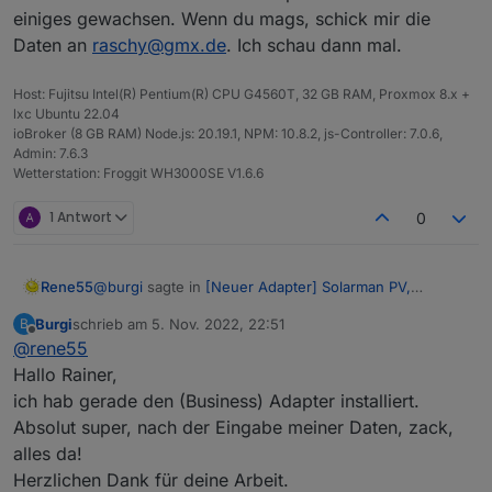
einiges gewachsen. Wenn du mags, schick mir die
Daten an
raschy@gmx.de
. Ich schau dann mal.
Host: Fujitsu Intel(R) Pentium(R) CPU G4560T, 32 GB RAM, Proxmox 8.x +
lxc Ubuntu 22.04
ioBroker (8 GB RAM) Node.js: 20.19.1, NPM: 10.8.2, js-Controller: 7.0.6,
Admin: 7.6.3
Wetterstation: Froggit WH3000SE V1.6.6
1 Antwort
0
@
burgi
sagte in
[Neuer Adapter] Solarman PV,
Rene55
Bosswerk MI600
:
Burgi
schrieb am
5. Nov. 2022, 22:51
B
zuletzt editiert von
Offline
@
rene55
Business Version :
Hallo Rainer,
ich hab gerade den (Business) Adapter installiert.
Hallo Thomas,
ich komm mit deiner Business Version nicht zurecht.
Absolut super, nach der Eingabe meiner Daten, zack,
Ich bekomme ja noch nicht mal die Stationsnummer
alles da!
von deiner Anlage. Bist du sicher, dass 'Business' die
Herzlichen Dank für deine Arbeit.
richtige App ist bzw. bekommst du die Daten über die