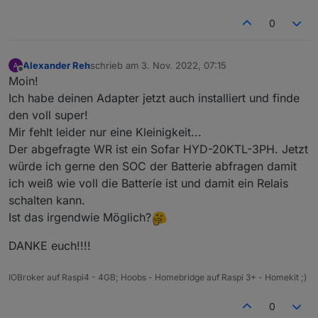
0
Alexander Reh
schrieb am
3. Nov. 2022, 07:15
zuletzt editiert von
Offline
Moin!
Ich habe deinen Adapter jetzt auch installiert und finde
den voll super!
Mir fehlt leider nur eine Kleinigkeit...
Der abgefragte WR ist ein Sofar HYD-20KTL-3PH. Jetzt
würde ich gerne den SOC der Batterie abfragen damit
ich weiß wie voll die Batterie ist und damit ein Relais
schalten kann.
Ist das irgendwie Möglich?
DANKE euch!!!!
IOBroker auf Raspi4 - 4GB; Hoobs - Homebridge auf Raspi 3+ - Homekit ;)
0