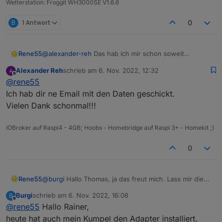
Wetterstation: Froggit WH3000SE V1.6.6
B
1 Antwort
0
Rene55
@
alexander-reh
Das hab ich mir schon soweit
gedacht. Angefangen hatte der Adapter für "kleine
Alexander Reh
schrieb am
6. Nov. 2022, 12:32
Balkonkraftwerke". Aber der Adapter ist schon um
zuletzt editiert von
Offline
@
rene55
einiges gewachsen. Wenn du mags, schick mir die
Daten an
raschy@gmx.de
. Ich schau dann mal.
Ich hab dir ne Email mit den Daten geschickt.
Vielen Dank schonmal!!!
IOBroker auf Raspi4 - 4GB; Hoobs - Homebridge auf Raspi 3+ - Homekit ;)
0
Rene55
@
burgi
Hallo Thomas, ja das freut mich. Lass mir die
Zugangsdaten noch ein paar Tage so stehen, da ich
Burgi
schrieb am
6. Nov. 2022, 16:08
B
noch Gegenchecken muss, ob es noch irgendwelche
zuletzt editiert von
Offline
@
rene55
Hallo Rainer,
Seiteneffekte mit 'Non-Business' oder Hybridanlagen
gibt.
heute hat auch mein Kumpel den Adapter installiert.