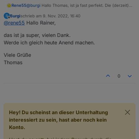
Rene55
@
burgi
Hallo Thomas, ist ja fast perfekt. Die (derzeit)
finale Version 0.2.0 habe ich gerade gebaut - da sollte
Burgi
schrieb am
9. Nov. 2022, 16:40
B
man bei Gelegenheit updaten.
zuletzt editiert von
Offline
@
rene55
Hallo Rainer,
LG Rainer
das ist ja super, vielen Dank.
Werde ich gleich heute Anend machen.
Viele Grüße
Thomas
0
Hey! Du scheinst an dieser Unterhaltung
interessiert zu sein, hast aber noch kein
Konto.