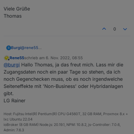
App?
Viele Grüße
Thomas
0
@
rene55
Burgi
B
Hallo Rainer,
Rene55
schrieb am
6. Nov. 2022, 08:55
ich hab gerade den (Business) Adapter installiert.
Viele Grüße
zuletzt editiert von
Offline
@
burgi
Hallo Thomas, ja das freut mich. Lass mir die
Absolut super, nach der Eingabe meiner Daten, zack,
Thomas
alles da!
Zugangsdaten noch ein paar Tage so stehen, da ich
Herzlichen Dank für deine Arbeit.
noch Gegenchecken muss, ob es noch irgendwelche
Seiteneffekte mit 'Non-Business' oder Hybridanlagen
gibt.
LG Rainer
Host: Fujitsu Intel(R) Pentium(R) CPU G4560T, 32 GB RAM, Proxmox 8.x +
lxc Ubuntu 22.04
ioBroker (8 GB RAM) Node.js: 20.19.1, NPM: 10.8.2, js-Controller: 7.0.6,
Admin: 7.6.3