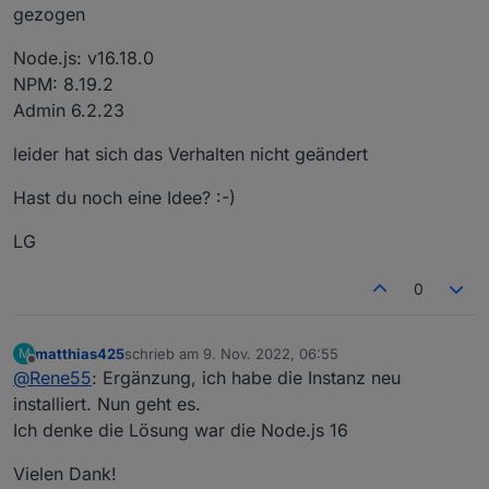
gezogen
Node.js: v16.18.0
NPM: 8.19.2
Admin 6.2.23
leider hat sich das Verhalten nicht geändert
Hast du noch eine Idee? :-)
LG
0
matthias425
schrieb am
9. Nov. 2022, 06:55
M
zuletzt editiert von
Offline
@
Rene55
: Ergänzung, ich habe die Instanz neu
installiert. Nun geht es.
Ich denke die Lösung war die Node.js 16
Vielen Dank!