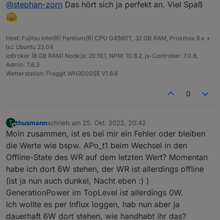
Offline
@
stephan-zorn
Das hört sich ja perfekt an. Viel Spaß
6:00 Uhr bereits da. Die Installation lief auf
Anhieb erfolgreich. Zu allen drei Wechselrichtern
und der Gesamtanlage werden alle 6 Minuten
Daten abgerufen und geliefert.
Host: Fujitsu Intel(R) Pentium(R) CPU G4560T, 32 GB RAM, Proxmox 8.x +
lxc Ubuntu 22.04
ioBroker (8 GB RAM) Node.js: 20.19.1, NPM: 10.8.2, js-Controller: 7.0.6,
Admin: 7.6.3
Wetterstation: Froggit WH3000SE V1.6.6
0
thusmann
schrieb am
25. Okt. 2022, 20:42
T
zuletzt editiert von
Offline
Moin zusammen, ist es bei mir ein Fehler oder bleiben
die Werte wie bspw. APo_t1 beim Wechsel in den
Offline-State des WR auf dem letzten Wert? Momentan
habe ich dort 6W stehen, der WR ist allerdings offline
(ist ja nun auch dunkel, Nacht eben :) )
GenerationPower im TopLevel ist allerdings 0W.
Ich wollte es per Influx loggen, hab nun aber ja
dauerhaft 6W dort stehen, wie handhabt ihr das?