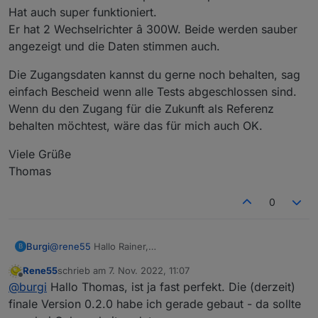
LG Rainer
Hat auch super funktioniert.
Er hat 2 Wechselrichter â 300W. Beide werden sauber
angezeigt und die Daten stimmen auch.
Die Zugangsdaten kannst du gerne noch behalten, sag
einfach Bescheid wenn alle Tests abgeschlossen sind.
Wenn du den Zugang für die Zukunft als Referenz
behalten möchtest, wäre das für mich auch OK.
Viele Grüße
Thomas
0
@
rene55
Hallo Rainer,
Burgi
B
heute hat auch mein Kumpel den Adapter installiert.
Rene55
schrieb am
7. Nov. 2022, 11:07
Hat auch super funktioniert.
Die Zugangsdaten kannst du gerne noch behalten, sag
zuletzt editiert von
Offline
@
burgi
Hallo Thomas, ist ja fast perfekt. Die (derzeit)
Er hat 2 Wechselrichter â 300W. Beide werden sauber
einfach Bescheid wenn alle Tests abgeschlossen sind.
angezeigt und die Daten stimmen auch.
Wenn du den Zugang für die Zukunft als Referenz
Viele Grüße
finale Version 0.2.0 habe ich gerade gebaut - da sollte
behalten möchtest, wäre das für mich auch OK.
Thomas