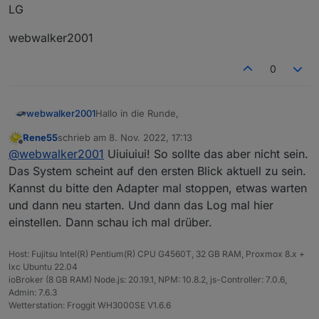
LG
webwalker2001
0
Hallo in die Runde,
webwalker2001
Rene55
schrieb am
8. Nov. 2022, 17:13
ich bekomme ab und zu folgende
zuletzt editiert von
Offline
@
webwalker2001
Uiuiuiui! So sollte das aber nicht sein.
Fehlermeldungen:
solarmanpv.0 2022-11-08 08:00:11.819
Das System scheint auf den ersten Blick aktuell zu sein.
solarmanpv.0 2022-11-08 08:00:11.818	e
Kannst du bitte den Adapter mal stoppen, etwas warten
Scheint aber sonst zu laufen.
solarmanpv.0 2022-11-08 08:00:11.818	
und dann neu starten. Und dann das Log mal hier
Mein System:
solarmanpv.0 2022-11-08 08:00:11.817	e
RasPi4 mit 4GB
LG
einstellen. Dann schau ich mal drüber.
solarmanpv.0 2022-11-08 08:00:11.815
Node.js v16.18.1
solarmanpv.0 2022-11-08 08:00:11.815	e
NPM 8.19.2
webwalker2001
solarmanpv.0 2022-11-08 08:00:11.814	
Host: Fujitsu Intel(R) Pentium(R) CPU G4560T, 32 GB RAM, Proxmox 8.x +
Admin v6.2.23
solarmanpv.0 2022-11-08 08:00:11.813	e
lxc Ubuntu 22.04
solarmanpv.0 2022-11-08 08:00:11.809
ioBroker (8 GB RAM) Node.js: 20.19.1, NPM: 10.8.2, js-Controller: 7.0.6,
solarmanpv.0 2022-11-08 08:00:11.808	e
Admin: 7.6.3
solarmanpv.0 2022-11-08 08:00:11.806	
Wetterstation: Froggit WH3000SE V1.6.6
solarmanpv.0 2022-11-08 08:00:11.805	e