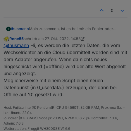
0
thusmann
Moin zusammen, ist es bei mir ein Fehler oder
T
bleiben die Werte wie bspw. APo_t1 beim Wechsel in
Rene55
schrieb am
27. Okt. 2022, 14:53
den Offline-State des WR auf dem letzten Wert?
zuletzt editiert von Rene55
Offline
@
thusmann
Hi, es werden die letzten Daten, die vom
Momentan habe ich dort 6W stehen, der WR ist
allerdings offline (ist ja nun auch dunkel, Nacht eben
Wechselrichter an die Cloud übermittelt worden sind mit
:) )
dem Adapter abgerufen. Wenn da nichts neues
GenerationPower im TopLevel ist allerdings 0W.
hingeschickt wird (=offline) wird der alte Wert abgeholt
Ich wollte es per Influx loggen, hab nun aber ja
und angezeigt.
dauerhaft 6W dort stehen, wie handhabt ihr das?
Möglicherweise mit einem Script einen neuen
Datenpunkt (in 0_userdata.) erzeugen, der dann bei
Offline auf '0' gesetzt wird.
Host: Fujitsu Intel(R) Pentium(R) CPU G4560T, 32 GB RAM, Proxmox 8.x +
lxc Ubuntu 22.04
ioBroker (8 GB RAM) Node.js: 20.19.1, NPM: 10.8.2, js-Controller: 7.0.6,
Admin: 7.6.3
Wetterstation: Froggit WH3000SE V1.6.6