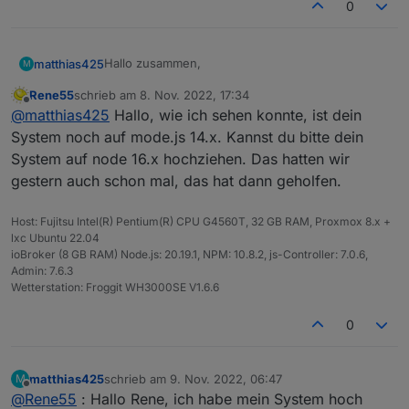
0
Hallo zusammen,
matthias425
M
Rene55
schrieb am
8. Nov. 2022, 17:34
seit kurzem habe ich auch den MI600 von
zuletzt editiert von
Offline
@
matthias425
Hallo, wie ich sehen konnte, ist dein
Bosswerk in Betrieb.
Freudig habe ich gesehen das sich Rainer die
Leider funktioniert es bei mir nicht. Ich poste mal
System noch auf mode.js 14.x. Kannst du bitte dein
Mühe gemacht hat einen Adapter bereit zu
was ich habe/bekomme, vielleicht hat jemand eine
System auf node 16.x hochziehen. Das hatten wir
stellen. Vielen Dank dafür!!!
Idee die mich weiterbringt.
Der Adapter ist installiert und läuft, Daten wurden
gestern auch schon mal, das hat dann geholfen.
beim Service angefragt und sind eingetragen.
In den Objekten bekomme ich folgenden Baum:
Fehlermeldung im Protokoll:
Host: Fujitsu Intel(R) Pentium(R) CPU G4560T, 32 GB RAM, Proxmox 8.x +
lxc Ubuntu 22.04
2022-11-08 18:12:00.834 - info: solarmanp
ioBroker (8 GB RAM) Node.js: 20.19.1, NPM: 10.8.2, js-Controller: 7.0.6,
2022-11-08 18:12:04.288 - warn: solarmanpv
Mein System:
Admin: 7.6.3
2022-11-08 18:12:04.289 - info: solarmanpv
Wetterstation: Froggit WH3000SE V1.6.6
Node.js: v14.19.0
NPM: v6.14.16
0
Admin: 6.2.22
Vielen Dank und viele Grüße
Matthias
matthias425
schrieb am
9. Nov. 2022, 06:47
M
zuletzt editiert von
Offline
@
Rene55
: Hallo Rene, ich habe mein System hoch