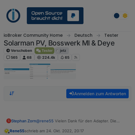
Weiter zum Inhalt
ioBroker Community Home
Deutsch
Tester
Solarman PV, Bosswerk MI & Deye
Verschoben
Tester
jetz
565
68
224.4k
65
Anmelden zum Antworten
Stephan Zorn
@
rene55
Vielen Dank für den Adapter. Die
S
Chinesen wurden gestern Abend per E-Mail
Rene55
schrieb am
24. Okt. 2022, 20:17
kontaktiert. Die Antwort war heute Morgen um
zuletzt editiert von