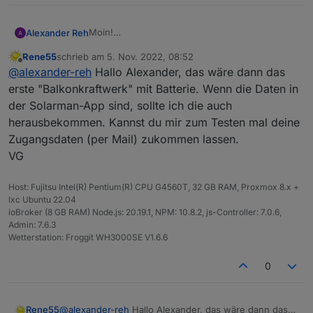
Moin!
Alexander Reh
Ich habe deinen Adapter jetzt auch installiert
Rene55
schrieb am
5. Nov. 2022, 08:52
und finde den voll super!
DANKE euch!!!!
zuletzt editiert von
Offline
@
alexander-reh
Hallo Alexander, das wäre dann das
Mir fehlt leider nur eine Kleinigkeit...
Der abgefragte WR ist ein Sofar HYD-20KTL-
erste "Balkonkraftwerk" mit Batterie. Wenn die Daten in
3PH. Jetzt würde ich gerne den SOC der
der Solarman-App sind, sollte ich die auch
Batterie abfragen damit ich weiß wie voll die
herausbekommen. Kannst du mir zum Testen mal deine
Batterie ist und damit ein Relais schalten kann.
Zugangsdaten (per Mail) zukommen lassen.
Ist das irgendwie Möglich?
VG
Host: Fujitsu Intel(R) Pentium(R) CPU G4560T, 32 GB RAM, Proxmox 8.x +
lxc Ubuntu 22.04
ioBroker (8 GB RAM) Node.js: 20.19.1, NPM: 10.8.2, js-Controller: 7.0.6,
Admin: 7.6.3
Wetterstation: Froggit WH3000SE V1.6.6
0
Rene55
@
alexander-reh
Hallo Alexander, das wäre dann das