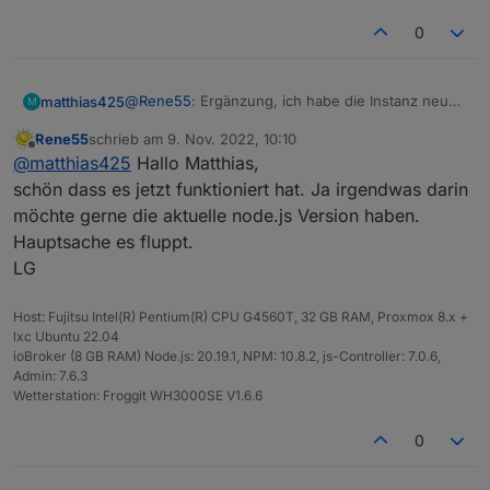
0
@
Rene55
: Ergänzung, ich habe die Instanz neu
matthias425
M
installiert. Nun geht es.
Rene55
schrieb am
9. Nov. 2022, 10:10
Ich denke die Lösung war die Node.js 16
Vielen Dank!
zuletzt editiert von
Offline
@
matthias425
Hallo Matthias,
schön dass es jetzt funktioniert hat. Ja irgendwas darin
möchte gerne die aktuelle node.js Version haben.
Hauptsache es fluppt.
LG
Host: Fujitsu Intel(R) Pentium(R) CPU G4560T, 32 GB RAM, Proxmox 8.x +
lxc Ubuntu 22.04
ioBroker (8 GB RAM) Node.js: 20.19.1, NPM: 10.8.2, js-Controller: 7.0.6,
Admin: 7.6.3
Wetterstation: Froggit WH3000SE V1.6.6
0