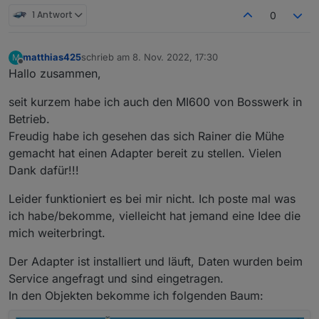
solarmanpv.0 2022-11-08 08:00:11.804
1 Antwort
0
solarmanpv.0 2022-11-08 08:00:11.802	e
solarmanpv.0 2022-11-08 08:00:11.801	
solarmanpv.0 2022-11-08 08:00:11.798	e
matthias425
schrieb am
8. Nov. 2022, 17:30
M
zuletzt editiert von
solarmanpv.0 2022-11-08 08:00:11.794
Offline
Hallo zusammen,
solarmanpv.0 2022-11-08 08:00:11.793	e
solarmanpv.0 2022-11-08 08:00:11.792	
seit kurzem habe ich auch den MI600 von Bosswerk in
solarmanpv.0 2022-11-08 08:00:11.791	e
Betrieb.
solarmanpv.0 2022-11-08 08:00:11.786
solarmanpv.0 2022-11-08 08:00:11.785	e
Freudig habe ich gesehen das sich Rainer die Mühe
solarmanpv.0 2022-11-08 08:00:11.780	
gemacht hat einen Adapter bereit zu stellen. Vielen
solarmanpv.0 2022-11-08 08:00:11.779	e
Dank dafür!!!
Leider funktioniert es bei mir nicht. Ich poste mal was
ich habe/bekomme, vielleicht hat jemand eine Idee die
mich weiterbringt.
Der Adapter ist installiert und läuft, Daten wurden beim
Service angefragt und sind eingetragen.
In den Objekten bekomme ich folgenden Baum: