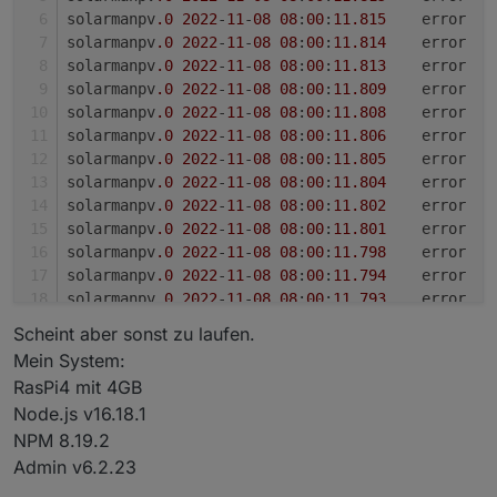
solarmanpv
.0
2022
-
11
-
08
08
:
00
:
11.815
	error	
solarmanpv
.0
2022
-
11
-
08
08
:
00
:
11.814
solarmanpv
.0
2022
-
11
-
08
08
:
00
:
11.813
	error	
solarmanpv
.0
2022
-
11
-
08
08
:
00
:
11.809
	error	
solarmanpv
.0
2022
-
11
-
08
08
:
00
:
11.808
	error	
solarmanpv
.0
2022
-
11
-
08
08
:
00
:
11.806
solarmanpv
.0
2022
-
11
-
08
08
:
00
:
11.805
	error	
solarmanpv
.0
2022
-
11
-
08
08
:
00
:
11.804
	error	
solarmanpv
.0
2022
-
11
-
08
08
:
00
:
11.802
	error	
solarmanpv
.0
2022
-
11
-
08
08
:
00
:
11.801
solarmanpv
.0
2022
-
11
-
08
08
:
00
:
11.798
	error	
solarmanpv
.0
2022
-
11
-
08
08
:
00
:
11.794
	error	
solarmanpv
.0
2022
-
11
-
08
08
:
00
:
11.793
	error	
solarmanpv
.0
2022
-
11
-
08
08
:
00
:
11.792
Scheint aber sonst zu laufen.
solarmanpv
.0
2022
-
11
-
08
08
:
00
:
11.791
	error	
Mein System:
solarmanpv
.0
2022
-
11
-
08
08
:
00
:
11.786
	error	
RasPi4 mit 4GB
solarmanpv
.0
2022
-
11
-
08
08
:
00
:
11.785
	error	
Node.js v16.18.1
solarmanpv
.0
2022
-
11
-
08
08
:
00
:
11.780
NPM 8.19.2
solarmanpv
.0
2022
-
11
-
08
08
:
00
:
11.779
	error	
solarmanpv
.0
2022
-
11
-
08
08
:
00
:
11.776
	error	
Admin v6.2.23