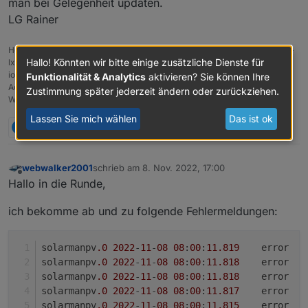
man bei Gelegenheit updaten.
LG Rainer
Host: Fujitsu Intel(R) Pentium(R) CPU G4560T, 32 GB RAM, Proxmox 8.x +
Hallo! Könnten wir bitte einige zusätzliche Dienste für
lxc Ubuntu 22.04
ioBroker (8 GB RAM) Node.js: 20.19.1, NPM: 10.8.2, js-Controller: 7.0.6,
Funktionalität & Analytics
aktivieren? Sie können Ihre
Admin: 7.6.3
Zustimmung später jederzeit ändern oder zurückziehen.
Wetterstation: Froggit WH3000SE V1.6.6
Lassen Sie mich wählen
Das ist ok
B
1 Antwort
0
webwalker2001
schrieb am
8. Nov. 2022, 17:00
zuletzt editiert von
Offline
Hallo in die Runde,
ich bekomme ab und zu folgende Fehlermeldungen:
solarmanpv
.0
2022
-
11
-
08
08
:
00
:
11.819
	error	
solarmanpv
.0
2022
-
11
-
08
08
:
00
:
11.818
	error	
solarmanpv
.0
2022
-
11
-
08
08
:
00
:
11.818
solarmanpv
.0
2022
-
11
-
08
08
:
00
:
11.817
	error	
solarmanpv
.0
2022
-
11
-
08
08
:
00
:
11.815
	error	