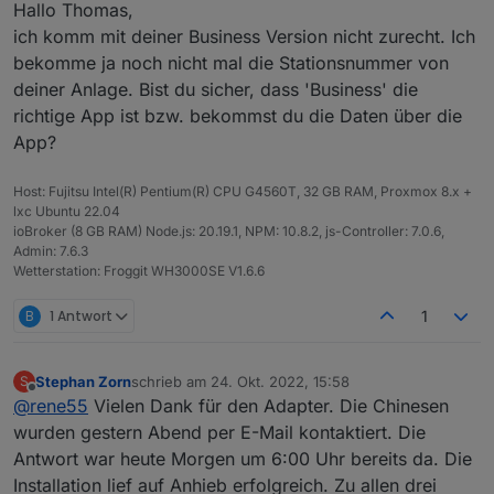
Hallo Thomas,
ich komm mit deiner Business Version nicht zurecht. Ich
bekomme ja noch nicht mal die Stationsnummer von
deiner Anlage. Bist du sicher, dass 'Business' die
richtige App ist bzw. bekommst du die Daten über die
App?
Host: Fujitsu Intel(R) Pentium(R) CPU G4560T, 32 GB RAM, Proxmox 8.x +
lxc Ubuntu 22.04
ioBroker (8 GB RAM) Node.js: 20.19.1, NPM: 10.8.2, js-Controller: 7.0.6,
Admin: 7.6.3
Wetterstation: Froggit WH3000SE V1.6.6
B
1 Antwort
1
Stephan Zorn
schrieb am
24. Okt. 2022, 15:58
S
zuletzt editiert von
Offline
@
rene55
Vielen Dank für den Adapter. Die Chinesen
wurden gestern Abend per E-Mail kontaktiert. Die
Antwort war heute Morgen um 6:00 Uhr bereits da. Die
Installation lief auf Anhieb erfolgreich. Zu allen drei