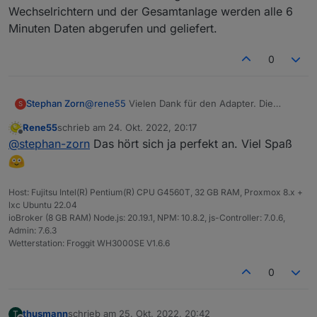
Wechselrichtern und der Gesamtanlage werden alle 6
Minuten Daten abgerufen und geliefert.
0
Stephan Zorn
@
rene55
Vielen Dank für den Adapter. Die
S
Chinesen wurden gestern Abend per E-Mail
Rene55
schrieb am
24. Okt. 2022, 20:17
kontaktiert. Die Antwort war heute Morgen um
zuletzt editiert von
Offline
@
stephan-zorn
Das hört sich ja perfekt an. Viel Spaß
6:00 Uhr bereits da. Die Installation lief auf
Anhieb erfolgreich. Zu allen drei Wechselrichtern
und der Gesamtanlage werden alle 6 Minuten
Daten abgerufen und geliefert.
Host: Fujitsu Intel(R) Pentium(R) CPU G4560T, 32 GB RAM, Proxmox 8.x +
lxc Ubuntu 22.04
ioBroker (8 GB RAM) Node.js: 20.19.1, NPM: 10.8.2, js-Controller: 7.0.6,
Admin: 7.6.3
Wetterstation: Froggit WH3000SE V1.6.6
0
thusmann
schrieb am
25. Okt. 2022, 20:42
T