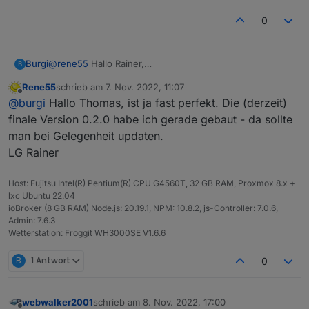
0
@
rene55
Hallo Rainer,
Burgi
B
heute hat auch mein Kumpel den Adapter installiert.
Rene55
schrieb am
7. Nov. 2022, 11:07
Hat auch super funktioniert.
Die Zugangsdaten kannst du gerne noch behalten, sag
zuletzt editiert von
Offline
@
burgi
Hallo Thomas, ist ja fast perfekt. Die (derzeit)
Er hat 2 Wechselrichter â 300W. Beide werden sauber
einfach Bescheid wenn alle Tests abgeschlossen sind.
angezeigt und die Daten stimmen auch.
Wenn du den Zugang für die Zukunft als Referenz
Viele Grüße
finale Version 0.2.0 habe ich gerade gebaut - da sollte
behalten möchtest, wäre das für mich auch OK.
Thomas
man bei Gelegenheit updaten.
LG Rainer
Host: Fujitsu Intel(R) Pentium(R) CPU G4560T, 32 GB RAM, Proxmox 8.x +
lxc Ubuntu 22.04
ioBroker (8 GB RAM) Node.js: 20.19.1, NPM: 10.8.2, js-Controller: 7.0.6,
Admin: 7.6.3
Wetterstation: Froggit WH3000SE V1.6.6
B
1 Antwort
0
webwalker2001
schrieb am
8. Nov. 2022, 17:00
zuletzt editiert von