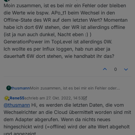
zuletzt editiert von
Offline
Moin zusammen, ist es bei mir ein Fehler oder bleiben
die Werte wie bspw. APo_t1 beim Wechsel in den
Offline-State des WR auf dem letzten Wert? Momentan
habe ich dort 6W stehen, der WR ist allerdings offline
(ist ja nun auch dunkel, Nacht eben :) )
GenerationPower im TopLevel ist allerdings 0W.
Ich wollte es per Influx loggen, hab nun aber ja
dauerhaft 6W dort stehen, wie handhabt ihr das?
0
thusmann
Moin zusammen, ist es bei mir ein Fehler oder
T
bleiben die Werte wie bspw. APo_t1 beim Wechsel in
Rene55
schrieb am
27. Okt. 2022, 14:53
den Offline-State des WR auf dem letzten Wert?
zuletzt editiert von Rene55
Offline
@
thusmann
Hi, es werden die letzten Daten, die vom
Momentan habe ich dort 6W stehen, der WR ist
allerdings offline (ist ja nun auch dunkel, Nacht eben
Wechselrichter an die Cloud übermittelt worden sind mit
:) )
dem Adapter abgerufen. Wenn da nichts neues
GenerationPower im TopLevel ist allerdings 0W.
hingeschickt wird (=offline) wird der alte Wert abgeholt
Ich wollte es per Influx loggen, hab nun aber ja
und angezeigt.
dauerhaft 6W dort stehen, wie handhabt ihr das?