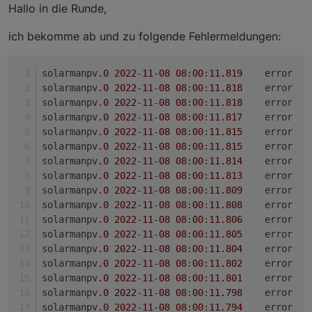
Offline
Hallo in die Runde,
ich bekomme ab und zu folgende Fehlermeldungen:
solarmanpv
.0
2022
-
11
-
08
08
:
00
:
11.819
	error	
solarmanpv
.0
2022
-
11
-
08
08
:
00
:
11.818
	error	
solarmanpv
.0
2022
-
11
-
08
08
:
00
:
11.818
solarmanpv
.0
2022
-
11
-
08
08
:
00
:
11.817
	error	
solarmanpv
.0
2022
-
11
-
08
08
:
00
:
11.815
	error	
solarmanpv
.0
2022
-
11
-
08
08
:
00
:
11.815
	error	
solarmanpv
.0
2022
-
11
-
08
08
:
00
:
11.814
solarmanpv
.0
2022
-
11
-
08
08
:
00
:
11.813
	error	
solarmanpv
.0
2022
-
11
-
08
08
:
00
:
11.809
	error	
solarmanpv
.0
2022
-
11
-
08
08
:
00
:
11.808
	error	
solarmanpv
.0
2022
-
11
-
08
08
:
00
:
11.806
solarmanpv
.0
2022
-
11
-
08
08
:
00
:
11.805
	error	
solarmanpv
.0
2022
-
11
-
08
08
:
00
:
11.804
	error	
solarmanpv
.0
2022
-
11
-
08
08
:
00
:
11.802
	error	
solarmanpv
.0
2022
-
11
-
08
08
:
00
:
11.801
solarmanpv
.0
2022
-
11
-
08
08
:
00
:
11.798
	error	
solarmanpv
.0
2022
-
11
-
08
08
:
00
:
11.794
	error	