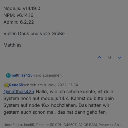
Node.js: v14.19.0
NPM: v6.14.16
Admin: 6.2.22
Vielen Dank und viele Grüße
Matthias
0
Hallo zusammen,
matthias425
M
Rene55
schrieb am
8. Nov. 2022, 17:34
seit kurzem habe ich auch den MI600 von
zuletzt editiert von
Offline
@
matthias425
Hallo, wie ich sehen konnte, ist dein
Bosswerk in Betrieb.
Freudig habe ich gesehen das sich Rainer die
Leider funktioniert es bei mir nicht. Ich poste mal
System noch auf mode.js 14.x. Kannst du bitte dein
Mühe gemacht hat einen Adapter bereit zu
was ich habe/bekomme, vielleicht hat jemand eine
System auf node 16.x hochziehen. Das hatten wir
stellen. Vielen Dank dafür!!!
Idee die mich weiterbringt.
Der Adapter ist installiert und läuft, Daten wurden
gestern auch schon mal, das hat dann geholfen.
beim Service angefragt und sind eingetragen.
In den Objekten bekomme ich folgenden Baum:
Fehlermeldung im Protokoll:
Host: Fujitsu Intel(R) Pentium(R) CPU G4560T, 32 GB RAM, Proxmox 8.x +