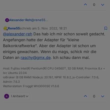
0
@
rene55
Alexander Reh
Hi! Ja das ist schon kein Balkonkraftwerk mehr
Rene55
schrieb am
5. Nov. 2022, 18:21
sondern eine nicht ganz kleine Off-Grid Anlage
LG Alex
zuletzt editiert von
Offline
@
alexander-reh
Das hab ich mir schon soweit gedacht.
🙈
Wie komme ich denn an deine Mail Adresse?
Angefangen hatte der Adapter für "kleine
Dann sende ich dir das was du brauchst.
Balkonkraftwerke". Aber der Adapter ist schon um
einiges gewachsen. Wenn du mags, schick mir die
Daten an
raschy@gmx.de
. Ich schau dann mal.
Host: Fujitsu Intel(R) Pentium(R) CPU G4560T, 32 GB RAM, Proxmox 8.x +
lxc Ubuntu 22.04
ioBroker (8 GB RAM) Node.js: 20.19.1, NPM: 10.8.2, js-Controller: 7.0.6,
Admin: 7.6.3
Wetterstation: Froggit WH3000SE V1.6.6
1 Antwort
0