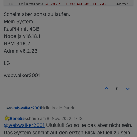
solarmanpv
.0
2022
-
11
-
08
08
:
00
:
11.793
	error	
solarmanpv
.0
2022
-
11
-
08
08
:
00
:
11.792
Scheint aber sonst zu laufen.
solarmanpv
.0
2022
-
11
-
08
08
:
00
:
11.791
	error	
Mein System:
solarmanpv
.0
2022
-
11
-
08
08
:
00
:
11.786
	error	
RasPi4 mit 4GB
solarmanpv
.0
2022
-
11
-
08
08
:
00
:
11.785
	error	
Node.js v16.18.1
solarmanpv
.0
2022
-
11
-
08
08
:
00
:
11.780
NPM 8.19.2
solarmanpv
.0
2022
-
11
-
08
08
:
00
:
11.779
	error	
solarmanpv
.0
2022
-
11
-
08
08
:
00
:
11.776
	error	
Admin v6.2.23
LG
webwalker2001
0
Hallo in die Runde,
webwalker2001
Rene55
schrieb am
8. Nov. 2022, 17:13
ich bekomme ab und zu folgende
zuletzt editiert von
Offline
@
webwalker2001
Uiuiuiui! So sollte das aber nicht sein.
Fehlermeldungen:
solarmanpv.0 2022-11-08 08:00:11.819
Das System scheint auf den ersten Blick aktuell zu sein.