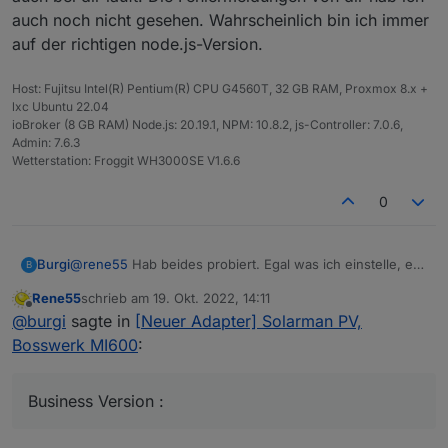
auch noch nicht gesehen. Wahrscheinlich bin ich immer
auf der richtigen node.js-Version.
Host: Fujitsu Intel(R) Pentium(R) CPU G4560T, 32 GB RAM, Proxmox 8.x +
lxc Ubuntu 22.04
ioBroker (8 GB RAM) Node.js: 20.19.1, NPM: 10.8.2, js-Controller: 7.0.6,
Admin: 7.6.3
Wetterstation: Froggit WH3000SE V1.6.6
0
@
rene55
Hab beides probiert. Egal was ich einstelle, es
Burgi
B
kommt immer der gleiche Fehler / Warnung.
Rene55
schrieb am
19. Okt. 2022, 14:11
Keine Ahnung ob das was macht, ich habe die Business
Gruß
zuletzt editiert von
Offline
@
burgi
sagte in
[Neuer Adapter] Solarman PV,
Version :
https://pro.solarmanpv.com/
verwendet.
Thomas
Bosswerk MI600
:
Business Version :