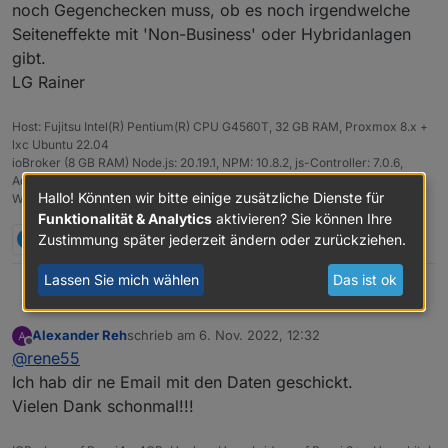
noch Gegenchecken muss, ob es noch irgendwelche
Seiteneffekte mit 'Non-Business' oder Hybridanlagen
gibt.
LG Rainer
Host: Fujitsu Intel(R) Pentium(R) CPU G4560T, 32 GB RAM, Proxmox 8.x +
lxc Ubuntu 22.04
ioBroker (8 GB RAM) Node.js: 20.19.1, NPM: 10.8.2, js-Controller: 7.0.6,
Admin: 7.6.3
Hallo! Könnten wir bitte einige zusätzliche Dienste für
Wetterstation: Froggit WH3000SE V1.6.6
Funktionalität & Analytics
aktivieren? Sie können Ihre
B
1 Antwort
0
Zustimmung später jederzeit ändern oder zurückziehen.
Lassen Sie mich wählen
Das ist ok
Rene55
@
alexander-reh
Das hab ich mir schon soweit
gedacht. Angefangen hatte der Adapter für "kleine
Alexander Reh
schrieb am
6. Nov. 2022, 12:32
Balkonkraftwerke". Aber der Adapter ist schon um
zuletzt editiert von
Offline
@
rene55
einiges gewachsen. Wenn du mags, schick mir die
Daten an
raschy@gmx.de
. Ich schau dann mal.
Ich hab dir ne Email mit den Daten geschickt.
Vielen Dank schonmal!!!