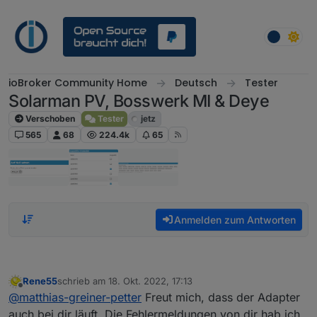
Weiter zum Inhalt
ioBroker Community Home
Deutsch
Tester
Solarman PV, Bosswerk MI & Deye
Verschoben
Tester
jetz
565
68
224.4k
65
Anmelden zum Antworten
Rene55
schrieb am
18. Okt. 2022, 17:13
zuletzt editiert von
Offline
@
matthias-greiner-petter
Freut mich, dass der Adapter
auch bei dir läuft. Die Fehlermeldungen von dir hab ich