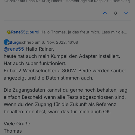
IOBroker auf Raspi4 - 4GB; Hoobs - Homebridge auf Raspi 3+ - Homekit ;)
0
Rene55
@
burgi
Hallo Thomas, ja das freut mich. Lass mir die
Zugangsdaten noch ein paar Tage so stehen, da ich
Burgi
schrieb am
6. Nov. 2022, 16:08
B
noch Gegenchecken muss, ob es noch irgendwelche
zuletzt editiert von
Offline
@
rene55
Hallo Rainer,
Seiteneffekte mit 'Non-Business' oder Hybridanlagen
gibt.
heute hat auch mein Kumpel den Adapter installiert.
LG Rainer
Hat auch super funktioniert.
Er hat 2 Wechselrichter â 300W. Beide werden sauber
angezeigt und die Daten stimmen auch.
Die Zugangsdaten kannst du gerne noch behalten, sag
einfach Bescheid wenn alle Tests abgeschlossen sind.
Wenn du den Zugang für die Zukunft als Referenz
behalten möchtest, wäre das für mich auch OK.
Viele Grüße
Thomas