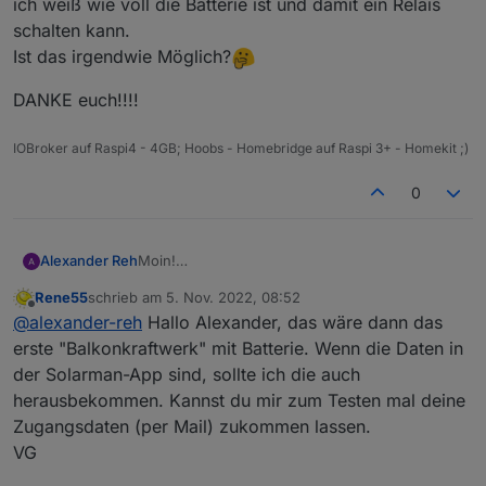
ich weiß wie voll die Batterie ist und damit ein Relais
schalten kann.
Ist das irgendwie Möglich?
DANKE euch!!!!
IOBroker auf Raspi4 - 4GB; Hoobs - Homebridge auf Raspi 3+ - Homekit ;)
0
Moin!
Alexander Reh
Ich habe deinen Adapter jetzt auch installiert
Rene55
schrieb am
5. Nov. 2022, 08:52
und finde den voll super!
DANKE euch!!!!
zuletzt editiert von
Offline
@
alexander-reh
Hallo Alexander, das wäre dann das
Mir fehlt leider nur eine Kleinigkeit...
Der abgefragte WR ist ein Sofar HYD-20KTL-
erste "Balkonkraftwerk" mit Batterie. Wenn die Daten in
3PH. Jetzt würde ich gerne den SOC der
der Solarman-App sind, sollte ich die auch
Batterie abfragen damit ich weiß wie voll die
herausbekommen. Kannst du mir zum Testen mal deine
Batterie ist und damit ein Relais schalten kann.
Zugangsdaten (per Mail) zukommen lassen.
Ist das irgendwie Möglich?
VG