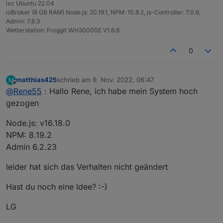
lxc Ubuntu 22.04
2022-11-08 18:12:00.834 - info: solarmanp
ioBroker (8 GB RAM) Node.js: 20.19.1, NPM: 10.8.2, js-Controller: 7.0.6,
2022-11-08 18:12:04.288 - warn: solarmanpv
Mein System:
Admin: 7.6.3
2022-11-08 18:12:04.289 - info: solarmanpv
Wetterstation: Froggit WH3000SE V1.6.6
Node.js: v14.19.0
NPM: v6.14.16
0
Admin: 6.2.22
Vielen Dank und viele Grüße
Matthias
matthias425
schrieb am
9. Nov. 2022, 06:47
M
zuletzt editiert von
Offline
@
Rene55
: Hallo Rene, ich habe mein System hoch
gezogen
Node.js: v16.18.0
NPM: 8.19.2
Admin 6.2.23
leider hat sich das Verhalten nicht geändert
Hast du noch eine Idee? :-)
LG