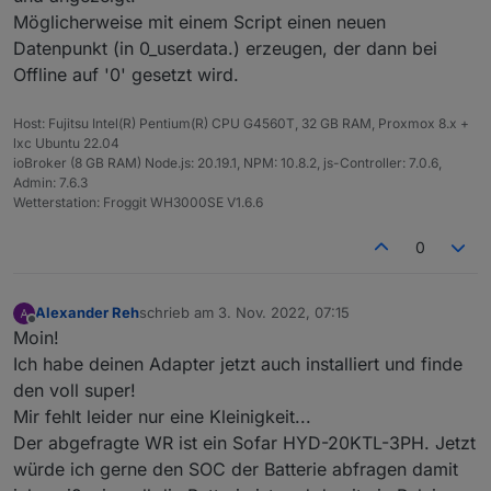
Möglicherweise mit einem Script einen neuen
Datenpunkt (in 0_userdata.) erzeugen, der dann bei
Offline auf '0' gesetzt wird.
Host: Fujitsu Intel(R) Pentium(R) CPU G4560T, 32 GB RAM, Proxmox 8.x +
lxc Ubuntu 22.04
ioBroker (8 GB RAM) Node.js: 20.19.1, NPM: 10.8.2, js-Controller: 7.0.6,
Admin: 7.6.3
Wetterstation: Froggit WH3000SE V1.6.6
0
Alexander Reh
schrieb am
3. Nov. 2022, 07:15
zuletzt editiert von
Offline
Moin!
Ich habe deinen Adapter jetzt auch installiert und finde
den voll super!
Mir fehlt leider nur eine Kleinigkeit...
Der abgefragte WR ist ein Sofar HYD-20KTL-3PH. Jetzt
würde ich gerne den SOC der Batterie abfragen damit