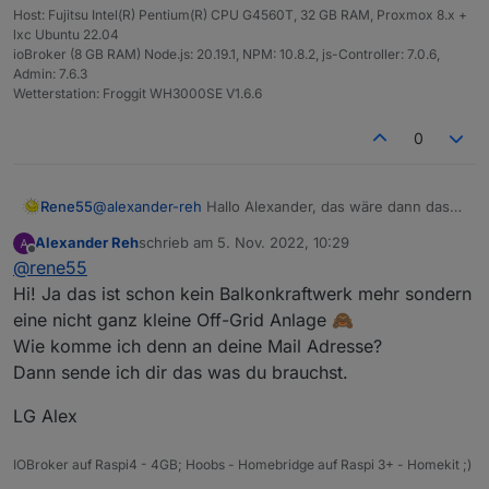
Host: Fujitsu Intel(R) Pentium(R) CPU G4560T, 32 GB RAM, Proxmox 8.x +
lxc Ubuntu 22.04
ioBroker (8 GB RAM) Node.js: 20.19.1, NPM: 10.8.2, js-Controller: 7.0.6,
Admin: 7.6.3
Wetterstation: Froggit WH3000SE V1.6.6
0
Rene55
@
alexander-reh
Hallo Alexander, das wäre dann das
erste "Balkonkraftwerk" mit Batterie. Wenn die Daten
Alexander Reh
schrieb am
5. Nov. 2022, 10:29
in der Solarman-App sind, sollte ich die auch
zuletzt editiert von
Offline
@
rene55
herausbekommen. Kannst du mir zum Testen mal
deine Zugangsdaten (per Mail) zukommen lassen.
Hi! Ja das ist schon kein Balkonkraftwerk mehr sondern
VG
eine nicht ganz kleine Off-Grid Anlage 🙈
Wie komme ich denn an deine Mail Adresse?
Dann sende ich dir das was du brauchst.
LG Alex
IOBroker auf Raspi4 - 4GB; Hoobs - Homebridge auf Raspi 3+ - Homekit ;)