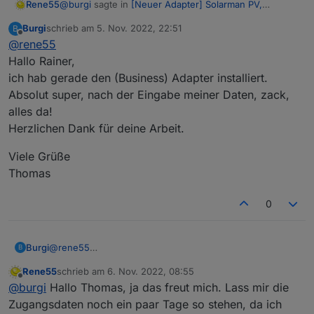
@
burgi
sagte in
[Neuer Adapter] Solarman PV,
Rene55
Bosswerk MI600
:
Burgi
schrieb am
5. Nov. 2022, 22:51
B
zuletzt editiert von
Offline
@
rene55
Business Version :
Hallo Rainer,
ich hab gerade den (Business) Adapter installiert.
Hallo Thomas,
ich komm mit deiner Business Version nicht zurecht.
Absolut super, nach der Eingabe meiner Daten, zack,
Ich bekomme ja noch nicht mal die Stationsnummer
alles da!
von deiner Anlage. Bist du sicher, dass 'Business' die
Herzlichen Dank für deine Arbeit.
richtige App ist bzw. bekommst du die Daten über die
App?
Viele Grüße
Thomas
0
@
rene55
Burgi
B
Hallo Rainer,
Rene55
schrieb am
6. Nov. 2022, 08:55
ich hab gerade den (Business) Adapter installiert.
Viele Grüße
zuletzt editiert von
Offline
@
burgi
Hallo Thomas, ja das freut mich. Lass mir die
Absolut super, nach der Eingabe meiner Daten, zack,
Thomas
alles da!
Zugangsdaten noch ein paar Tage so stehen, da ich
Herzlichen Dank für deine Arbeit.