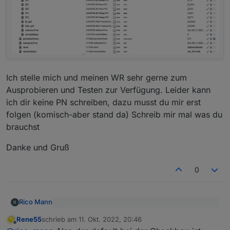
Ich stelle mich und meinen WR sehr gerne zum
Ausprobieren und Testen zur Verfügung. Leider kann
ich dir keine PN schreiben, dazu musst du mir erst
folgen (komisch-aber stand da) Schreib mir mal was du
brauchst
Danke und Gruß
0
Rico Mann
[
@
rico-mann
Zweite Frage zuerst: Mit der
Rene55
schrieb am
11. Okt. 2022, 20:46
Checkbox wird intern von "Micro-Inverter" (für
zuletzt editiert von
Offline
Guten Abend Rene und Guten Abend in die Runde ,
Balkonkraftwerke mi dem MI-600 o.ä.) auf