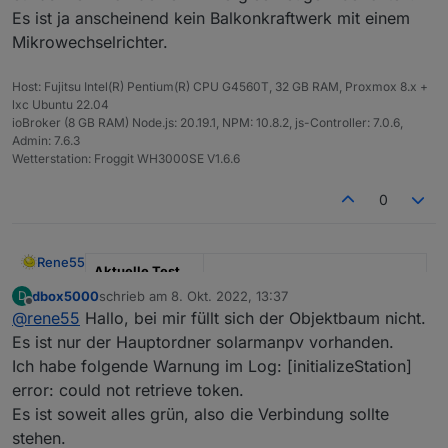
Es ist ja anscheinend kein Balkonkraftwerk mit einem
Mikrowechselrichter.
Host: Fujitsu Intel(R) Pentium(R) CPU G4560T, 32 GB RAM, Proxmox 8.x +
lxc Ubuntu 22.04
ioBroker (8 GB RAM) Node.js: 20.19.1, NPM: 10.8.2, js-Controller: 7.0.6,
Admin: 7.6.3
Wetterstation: Froggit WH3000SE V1.6.6
0
Rene55
Aktuelle Test
Version
0.5.1
dbox5000
schrieb am
8. Okt. 2022, 13:37
D
zuletzt editiert von
Offline
@
rene55
Hallo, bei mir füllt sich der Objektbaum nicht.
Veröffentlichun
23.06.2022
Es ist nur der Hauptordner solarmanpv vorhanden.
gsdatum
Ich habe folgende Warnung im Log: [initializeStation]
Github Link
https://github.com/raschy/ioBrok
error: could not retrieve token.
er.solarmanpv
Es ist soweit alles grün, also die Verbindung sollte
stehen.
SolarmanPV, Adapter für Bosswerk MIxxx, Deyexxx.