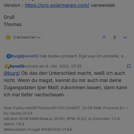
Version :
https://pro.solarmanpv.com/
verwendet.
Gruß
Thomas
2 Antworten
0
@
rene55
Hab beides probiert. Egal was ich einstelle, es
Burgi
B
kommt immer der gleiche Fehler / Warnung.
Rene55
schrieb am
9. Okt. 2022, 07:35
Keine Ahnung ob das was macht, ich habe die Business
Gruß
zuletzt editiert von
Offline
@
burgi
Ob das den Unterschied macht, weiß ich auch
Version :
https://pro.solarmanpv.com/
verwendet.
Thomas
nicht. Wenn du magst, kannst du mir auch mal deine
Zugangsdaten (per Mail) zukommen lassen, dann kann
ich mal tiefer nachschauen.
Host: Fujitsu Intel(R) Pentium(R) CPU G4560T, 32 GB RAM, Proxmox 8.x +
lxc Ubuntu 22.04
ioBroker (8 GB RAM) Node.js: 20.19.1, NPM: 10.8.2, js-Controller: 7.0.6,
Admin: 7.6.3
Wetterstation: Froggit WH3000SE V1.6.6