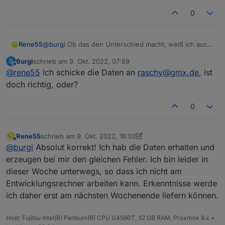
0
Rene55
@
burgi
Ob das den Unterschied macht, weiß ich auch
nicht. Wenn du magst, kannst du mir auch mal deine
Burgi
schrieb am
9. Okt. 2022, 07:59
B
Zugangsdaten (per Mail) zukommen lassen, dann kann
zuletzt editiert von
Offline
@
rene55
Ich schicke die Daten an
raschy@gmx.de
, ist
ich mal tiefer nachschauen.
doch richtig, oder?
0
Rene55
schrieb am
9. Okt. 2022, 16:02
zuletzt editiert von Rene55
10. Sept. 2022, 18:14
Offline
@
burgi
Absolut korrekt! Ich hab die Daten erhalten und
erzeugen bei mir den gleichen Fehler. Ich bin leider in
dieser Woche unterwegs, so dass ich nicht am
Entwicklungsrechner arbeiten kann. Erkenntnisse werde
ich daher erst am nächsten Wochenende liefern können.
Host: Fujitsu Intel(R) Pentium(R) CPU G4560T, 32 GB RAM, Proxmox 8.x +