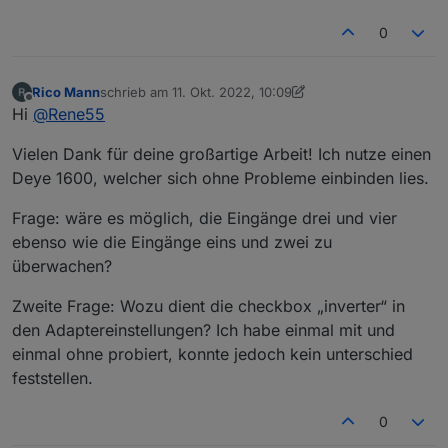
0
Rico Mann
schrieb am
11. Okt. 2022, 10:09
zuletzt editiert von Rico Mann
10. Nov. 2022, 12:11
Offline
Hi
@
Rene55
Vielen Dank für deine großartige Arbeit! Ich nutze einen
Deye 1600, welcher sich ohne Probleme einbinden lies.
Frage: wäre es möglich, die Eingänge drei und vier
ebenso wie die Eingänge eins und zwei zu
überwachen?
Zweite Frage: Wozu dient die checkbox „inverter“ in
den Adaptereinstellungen? Ich habe einmal mit und
einmal ohne probiert, konnte jedoch kein unterschied
feststellen.
0