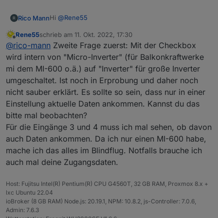
Hi
@
Rene55
Rico Mann
Rene55
schrieb am
11. Okt. 2022, 17:30
Vielen Dank für deine großartige Arbeit! Ich nutze
zuletzt editiert von
Offline
@
rico-mann
Zweite Frage zuerst: Mit der Checkbox
einen
Deye 1600, welcher sich ohne Probleme einbinden
Frage: wäre es möglich, die Eingänge drei und vier
wird intern von "Micro-Inverter" (für Balkonkraftwerke
lies.
ebenso wie die Eingänge eins und zwei zu
mi dem MI-600 o.ä.) auf "Inverter" für große Inverter
überwachen?
Zweite Frage: Wozu dient die checkbox „inverter“ in
umgeschaltet. Ist noch in Erprobung und daher noch
den Adaptereinstellungen? Ich habe einmal mit und
nicht sauber erklärt. Es sollte so sein, dass nur in einer
einmal ohne probiert, konnte jedoch kein
unterschied feststellen.
Einstellung aktuelle Daten ankommen. Kannst du das
bitte mal beobachten?
Für die Eingänge 3 und 4 muss ich mal sehen, ob davon
auch Daten ankommen. Da ich nur einen MI-600 habe,
mache ich das alles im Blindflug. Notfalls brauche ich
auch mal deine Zugangsdaten.
Host: Fujitsu Intel(R) Pentium(R) CPU G4560T, 32 GB RAM, Proxmox 8.x +
lxc Ubuntu 22.04
ioBroker (8 GB RAM) Node.js: 20.19.1, NPM: 10.8.2, js-Controller: 7.0.6,
Admin: 7.6.3