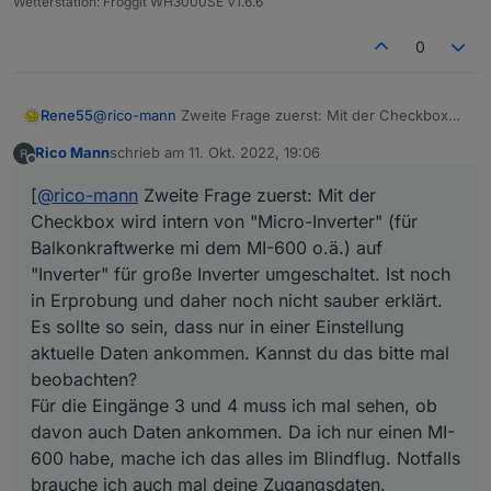
Wetterstation: Froggit WH3000SE V1.6.6
0
Rene55
@
rico-mann
Zweite Frage zuerst: Mit der Checkbox
wird intern von "Micro-Inverter" (für Balkonkraftwerke
Rico Mann
schrieb am
11. Okt. 2022, 19:06
mi dem MI-600 o.ä.) auf "Inverter" für große Inverter
zuletzt editiert von
Offline
umgeschaltet. Ist noch in Erprobung und daher noch
[
@
rico-mann
Zweite Frage zuerst: Mit der
nicht sauber erklärt. Es sollte so sein, dass nur in einer
Checkbox wird intern von "Micro-Inverter" (für
Einstellung aktuelle Daten ankommen. Kannst du das
bitte mal beobachten?
Balkonkraftwerke mi dem MI-600 o.ä.) auf
Für die Eingänge 3 und 4 muss ich mal sehen, ob
"Inverter" für große Inverter umgeschaltet. Ist noch
davon auch Daten ankommen. Da ich nur einen MI-
in Erprobung und daher noch nicht sauber erklärt.
600 habe, mache ich das alles im Blindflug. Notfalls
brauche ich auch mal deine Zugangsdaten.
Es sollte so sein, dass nur in einer Einstellung
aktuelle Daten ankommen. Kannst du das bitte mal
beobachten?
Für die Eingänge 3 und 4 muss ich mal sehen, ob
davon auch Daten ankommen. Da ich nur einen MI-
600 habe, mache ich das alles im Blindflug. Notfalls
brauche ich auch mal deine Zugangsdaten.