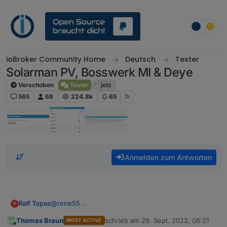
Weiter zum Inhalt
ioBroker Community Home
Deutsch
Tester
Solarman PV, Bosswerk MI & Deye
Verschoben
Tester
jetz
565
68
224.8k
65
Anmelden zum Antworten
@
rene55
Ralf Topas
R
Ich schau mal ;-)
Thomas Braun
schrieb am
29. Sept. 2022, 08:21
MOST ACTIVE
Was ich eben versucht habe war, den npm install
zuletzt editiert von