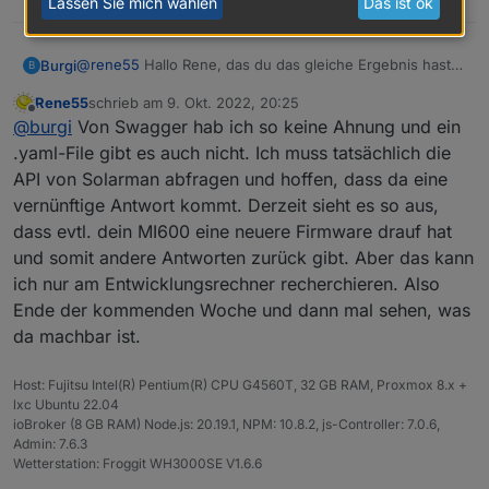
Lassen Sie mich wählen
Das ist ok
@
rene55
Hallo Rene, das du das gleiche Ergebnis hast
Burgi
B
ist schon mal beruhigend.
Rene55
schrieb am
9. Okt. 2022, 20:25
Das du dich gleich dran gesetzt hast finde ich super.
P.S.: Gibt es zu der API eigentlich ein yaml-File, das man
zuletzt editiert von
Offline
@
burgi
Von Swagger hab ich so keine Ahnung und ein
Herzlichen Dank!
in Swagger einlesen kann, oder direkt Swagger?
Das wäre sicher hilfreich.
.yaml-File gibt es auch nicht. Ich muss tatsächlich die
Arbeiten die mit json oder xml oder noch was anderes?
API von Solarman abfragen und hoffen, dass da eine
vernünftige Antwort kommt. Derzeit sieht es so aus,
dass evtl. dein MI600 eine neuere Firmware drauf hat
und somit andere Antworten zurück gibt. Aber das kann
ich nur am Entwicklungsrechner recherchieren. Also
Ende der kommenden Woche und dann mal sehen, was
da machbar ist.
Host: Fujitsu Intel(R) Pentium(R) CPU G4560T, 32 GB RAM, Proxmox 8.x +
lxc Ubuntu 22.04
ioBroker (8 GB RAM) Node.js: 20.19.1, NPM: 10.8.2, js-Controller: 7.0.6,
Admin: 7.6.3
Wetterstation: Froggit WH3000SE V1.6.6