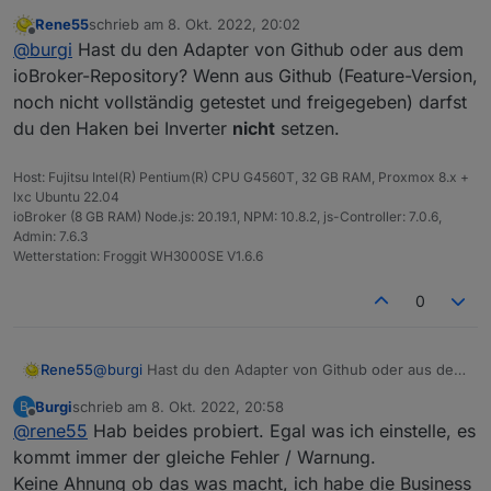
entscheiden, ob die Module interessant sind oder
Fehler hast du gemacht?
übermittelter Wert) angezeigt werden. Das kann man
Rene55
schrieb am
8. Okt. 2022, 20:02
nicht.
Bei mir im Log steht
Ich hab den mi600.
zuletzt editiert von
jetzt über
Offline
@
burgi
Hast du den Adapter von Github oder aus dem
solarmanpv.0 info Terminated
Zugangsdaten sind da.
(ADAPTER_REQUESTED_TERMINATION): Everything
Wo liegt mein Problem?
Vielen Dank im Voraus!
entsprechend dem eigenen Anspruch anpassen.
ioBroker-Repository? Wenn aus Github (Feature-Version,
done. Going to terminate till next schedule
Thomas
Für Fragen und Anregungen habe ich immer ein
noch nicht vollständig getestet und freigegeben) darfst
solarmanpv.0 warn [initializeStation] error: TypeError:
offenes Ohr. Bin mal gespannt, wie viele User diesen
du den Haken bei Inverter
nicht
setzen.
response.data.stationList is not iterable
Adapter einsetzen werden.
solarmanpv.0 info starting. Version 0.1.4 (non-npm:
raschy/ioBroker.solarmanpv#3f0.....f7c0) in
Host: Fujitsu Intel(R) Pentium(R) CPU G4560T, 32 GB RAM, Proxmox 8.x +
/opt/iobroker/node_modules/iobroker.solarmanpv, node:
lxc Ubuntu 22.04
v16.17.0, js-controller: 4.0.23
ioBroker (8 GB RAM) Node.js: 20.19.1, NPM: 10.8.2, js-Controller: 7.0.6,
Admin: 7.6.3
Wetterstation: Froggit WH3000SE V1.6.6
0
Rene55
@
burgi
Hast du den Adapter von Github oder aus dem
ioBroker-Repository? Wenn aus Github (Feature-
Burgi
schrieb am
8. Okt. 2022, 20:58
B
Version, noch nicht vollständig getestet und
zuletzt editiert von
Offline
@
rene55
Hab beides probiert. Egal was ich einstelle, es
freigegeben) darfst du den Haken bei Inverter
nicht
setzen.
kommt immer der gleiche Fehler / Warnung.
Keine Ahnung ob das was macht, ich habe die Business