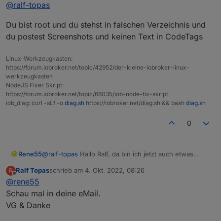
Online
@
ralf-topas
befehl über die Konsole laufen zu lassen.
Da kam folgendes bei raus:
Du bist root und du stehst in falschen Verzeichnis und
du postest Screenshots und keinen Text in CodeTags
Linux-Werkzeugkasten:
https://forum.iobroker.net/topic/42952/der-kleine-iobroker-linux-
werkzeugkasten
NodeJS Fixer Skript:
https://forum.iobroker.net/topic/68035/iob-node-fix-skript
iob_diag: curl -sLf -o
diag.sh
https://iobroker.net/diag.sh && bash
diag.sh
0
Rene55
@
ralf-topas
Hallo Ralf, da bin ich jetzt auch etwas
ratlos. Vertraust du mir und schickst mir per Mail
Ralf Topas
schrieb am
4. Okt. 2022, 08:26
R
(
raschy@gmx.de
) deine 4 Zugangsdaten. Dann kann
zuletzt editiert von
Offline
@
rene55
ich mal intensiver nachsehen
Schau mal in deine eMail.
VG & Danke