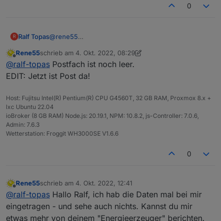
0
Ralf Topas
@
rene55
R
Schau mal in deine eMail.
Rene55
schrieb am
4. Okt. 2022, 08:29
VG & Danke
zuletzt editiert von Rene55
10. Apr. 2022, 14:29
Offline
@
ralf-topas
Postfach ist noch leer.
EDIT: Jetzt ist Post da!
Host: Fujitsu Intel(R) Pentium(R) CPU G4560T, 32 GB RAM, Proxmox 8.x +
lxc Ubuntu 22.04
ioBroker (8 GB RAM) Node.js: 20.19.1, NPM: 10.8.2, js-Controller: 7.0.6,
Admin: 7.6.3
Wetterstation: Froggit WH3000SE V1.6.6
0
Rene55
schrieb am
4. Okt. 2022, 12:41
zuletzt editiert von
Offline
@
ralf-topas
Hallo Ralf, ich hab die Daten mal bei mir
eingetragen - und sehe auch nichts. Kannst du mir
etwas mehr von deinem "Energieerzeuger" berichten.