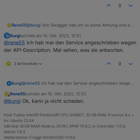
0
Rene55
@
burgi
Von Swagger hab ich so keine Ahnung und ein
.yaml-File gibt es auch nicht. Ich muss tatsächlich die
Burgi
schrieb am
10. Okt. 2022, 12:51
B
API von Solarman abfragen und hoffen, dass da eine
zuletzt editiert von
Offline
@
rene55
Ich hab mal den Service angeschrieben wegen
vernünftige Antwort kommt. Derzeit sieht es so aus,
dass evtl. dein MI600 eine neuere Firmware drauf hat
der API-Description. Mal sehen, was sie antworten.
und somit andere Antworten zurück gibt. Aber das
kann ich nur am Entwicklungsrechner recherchieren.
2 Antworten
0
Also Ende der kommenden Woche und dann mal
sehen, was da machbar ist.
Burgi
@
rene55
Ich hab mal den Service angeschrieben wegen
B
der API-Description. Mal sehen, was sie antworten.
Rene55
schrieb am
10. Okt. 2022, 12:52
zuletzt editiert von
Offline
@
burgi
Ok, kann ja nicht schaden.
Host: Fujitsu Intel(R) Pentium(R) CPU G4560T, 32 GB RAM, Proxmox 8.x +
lxc Ubuntu 22.04
ioBroker (8 GB RAM) Node.js: 20.19.1, NPM: 10.8.2, js-Controller: 7.0.6,
Admin: 7.6.3
Wetterstation: Froggit WH3000SE V1.6.6