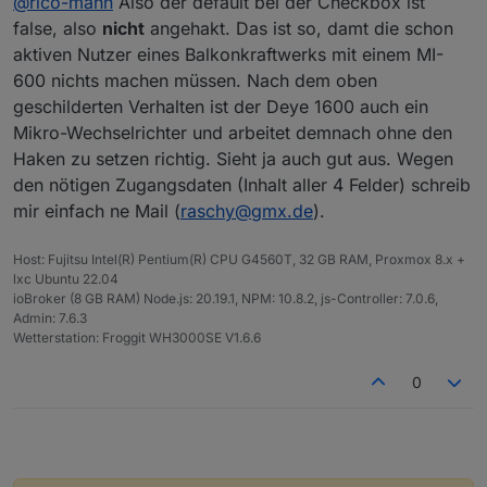
@
rico-mann
Also der default bei der Checkbox ist
also die Ersteinrichtung habe ich eingeschalteter
"Inverter" für große Inverter umgeschaltet. Ist
false, also
nicht
angehakt. Das ist so, damt die schon
Inverter Checkbox gemacht (ist glaube auch
noch in Erprobung und daher noch nicht
aktiven Nutzer eines Balkonkraftwerks mit einem MI-
default)
sauber erklärt. Es sollte so sein, dass nur in
600 nichts machen müssen. Nach dem oben
Da gab es folgende Datenpunkte:
einer Einstellung aktuelle Daten ankommen.
Kannst du das bitte mal beobachten?
geschilderten Verhalten ist der Deye 1600 auch ein
Danach habe ich die Inverter Checkbox
Für die Eingänge 3 und 4 muss ich mal sehen,
Mikro-Wechselrichter und arbeitet demnach ohne den
rausgenommenen und paar weitere sehr nützliche
ob davon auch Daten ankommen. Da ich nur
Haken zu setzen richtig. Sieht ja auch gut aus. Wegen
Datenpunkte Datenpunkte bekommen:
einen MI-600 habe, mache ich das alles im
den nötigen Zugangsdaten (Inhalt aller 4 Felder) schreib
Blindflug. Notfalls brauche ich auch mal deine
Zugangsdaten.
mir einfach ne Mail (
raschy@gmx.de
).
Host: Fujitsu Intel(R) Pentium(R) CPU G4560T, 32 GB RAM, Proxmox 8.x +
lxc Ubuntu 22.04
ioBroker (8 GB RAM) Node.js: 20.19.1, NPM: 10.8.2, js-Controller: 7.0.6,
Admin: 7.6.3
Wetterstation: Froggit WH3000SE V1.6.6
Ich stelle mich und meinen WR sehr gerne zum
Ausprobieren und Testen zur Verfügung. Leider
kann ich dir keine PN schreiben, dazu musst du mir
Danke und Gruß
0
erst folgen (komisch-aber stand da) Schreib mir mal
was du brauchst