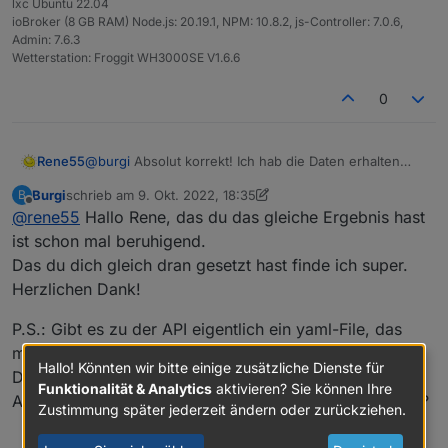
lxc Ubuntu 22.04
ioBroker (8 GB RAM) Node.js: 20.19.1, NPM: 10.8.2, js-Controller: 7.0.6,
Admin: 7.6.3
Wetterstation: Froggit WH3000SE V1.6.6
0
Rene55
@
burgi
Absolut korrekt! Ich hab die Daten erhalten
und erzeugen bei mir den gleichen Fehler. Ich bin
Burgi
schrieb am
9. Okt. 2022, 18:35
B
leider in dieser Woche unterwegs, so dass ich nicht
zuletzt editiert von Burgi
10. Sept. 2022, 20:42
Offline
@
rene55
Hallo Rene, das du das gleiche Ergebnis hast
am Entwicklungsrechner arbeiten kann. Erkenntnisse
werde ich daher erst am nächsten Wochenende
ist schon mal beruhigend.
liefern können.
Das du dich gleich dran gesetzt hast finde ich super.
Herzlichen Dank!
P.S.: Gibt es zu der API eigentlich ein yaml-File, das
man in Swagger einlesen kann, oder direkt Swagger?
Hallo! Könnten wir bitte einige zusätzliche Dienste für
Das wäre sicher hilfreich.
Funktionalität & Analytics
aktivieren? Sie können Ihre
Arbeiten die mit json oder xml oder noch was anderes?
Zustimmung später jederzeit ändern oder zurückziehen.
0