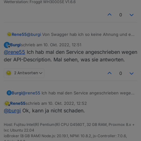
Wetterstation: Froggit WH3000SE V1.6.6
0
Rene55
@
burgi
Von Swagger hab ich so keine Ahnung und ein
.yaml-File gibt es auch nicht. Ich muss tatsächlich die
Burgi
schrieb am
10. Okt. 2022, 12:51
B
API von Solarman abfragen und hoffen, dass da eine
zuletzt editiert von
Offline
@
rene55
Ich hab mal den Service angeschrieben wegen
vernünftige Antwort kommt. Derzeit sieht es so aus,
dass evtl. dein MI600 eine neuere Firmware drauf hat
der API-Description. Mal sehen, was sie antworten.
und somit andere Antworten zurück gibt. Aber das
kann ich nur am Entwicklungsrechner recherchieren.
2 Antworten
0
Also Ende der kommenden Woche und dann mal
sehen, was da machbar ist.
Burgi
@
rene55
Ich hab mal den Service angeschrieben wegen
B
der API-Description. Mal sehen, was sie antworten.
Rene55
schrieb am
10. Okt. 2022, 12:52
zuletzt editiert von
Offline
@
burgi
Ok, kann ja nicht schaden.
Host: Fujitsu Intel(R) Pentium(R) CPU G4560T, 32 GB RAM, Proxmox 8.x +
lxc Ubuntu 22.04
ioBroker (8 GB RAM) Node.js: 20.19.1, NPM: 10.8.2, js-Controller: 7.0.6,