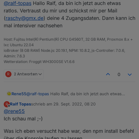
Offline
@
ralf-topas
Hallo Ralf, da bin ich jetzt auch etwas
1.) Nein. Die anderen Ordner sind noch nie im
Gibts ggf. nen Cache?
Objektebaum vorhanden gewesen
Sprich deinstallieren, dann iobroker mal neustarten,
VG und vielen Dank!
ratlos. Vertraust du mir und schickst mir per Mail
2.) Daten werden erfolgreich abgefragt. Sprich Watt
dann re-installieren?
(
raschy@gmx.de
) deine 4 Zugangsdaten. Dann kann ich
Anzeige aktualisiert sich (identisch zur App auf dem
mal intensiver nachsehen
Handy)
3.) Log zeigt keine Fehler.
4.) Neuinstallation hat leider nicht geholfen...
Host: Fujitsu Intel(R) Pentium(R) CPU G4560T, 32 GB RAM, Proxmox 8.x +
lxc Ubuntu 22.04
ioBroker (8 GB RAM) Node.js: 20.19.1, NPM: 10.8.2, js-Controller: 7.0.6,
Admin: 7.6.3
Wetterstation: Froggit WH3000SE V1.6.6
R
2 Antworten
0
Rene55
@
ralf-topas
Hallo Ralf, da bin ich jetzt auch etwas
ratlos. Vertraust du mir und schickst mir per Mail
Ralf Topas
schrieb am
29. Sept. 2022, 08:20
R
(
raschy@gmx.de
) deine 4 Zugangsdaten. Dann kann
zuletzt editiert von
Offline
@
rene55
ich mal intensiver nachsehen
Ich schau mal ;-)
Was ich eben versucht habe war, den npm install befehl
über die Konsole laufen zu lassen.