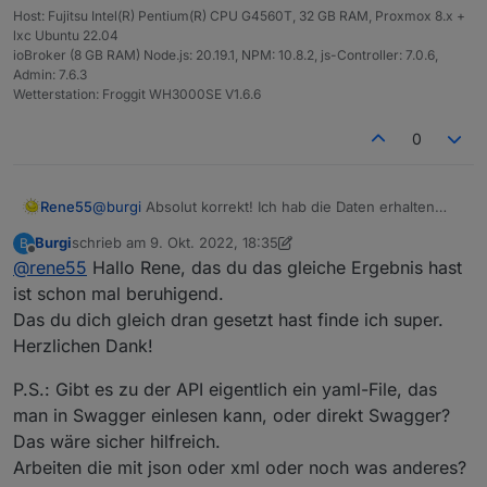
Host: Fujitsu Intel(R) Pentium(R) CPU G4560T, 32 GB RAM, Proxmox 8.x +
lxc Ubuntu 22.04
ioBroker (8 GB RAM) Node.js: 20.19.1, NPM: 10.8.2, js-Controller: 7.0.6,
Admin: 7.6.3
Wetterstation: Froggit WH3000SE V1.6.6
0
Rene55
@
burgi
Absolut korrekt! Ich hab die Daten erhalten
und erzeugen bei mir den gleichen Fehler. Ich bin
Burgi
schrieb am
9. Okt. 2022, 18:35
B
leider in dieser Woche unterwegs, so dass ich nicht
zuletzt editiert von Burgi
10. Sept. 2022, 20:42
Offline
@
rene55
Hallo Rene, das du das gleiche Ergebnis hast
am Entwicklungsrechner arbeiten kann. Erkenntnisse
werde ich daher erst am nächsten Wochenende
ist schon mal beruhigend.
liefern können.
Das du dich gleich dran gesetzt hast finde ich super.
Herzlichen Dank!
P.S.: Gibt es zu der API eigentlich ein yaml-File, das
man in Swagger einlesen kann, oder direkt Swagger?
Das wäre sicher hilfreich.
Arbeiten die mit json oder xml oder noch was anderes?