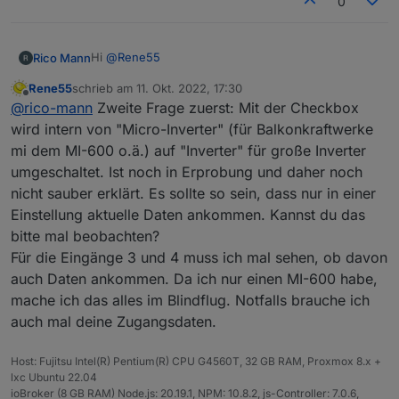
0
Hi
@
Rene55
Rico Mann
Rene55
schrieb am
11. Okt. 2022, 17:30
Vielen Dank für deine großartige Arbeit! Ich nutze
zuletzt editiert von
Offline
@
rico-mann
Zweite Frage zuerst: Mit der Checkbox
einen
Deye 1600, welcher sich ohne Probleme einbinden
Frage: wäre es möglich, die Eingänge drei und vier
wird intern von "Micro-Inverter" (für Balkonkraftwerke
lies.
ebenso wie die Eingänge eins und zwei zu
mi dem MI-600 o.ä.) auf "Inverter" für große Inverter
überwachen?
Zweite Frage: Wozu dient die checkbox „inverter“ in
umgeschaltet. Ist noch in Erprobung und daher noch
den Adaptereinstellungen? Ich habe einmal mit und
nicht sauber erklärt. Es sollte so sein, dass nur in einer
einmal ohne probiert, konnte jedoch kein
unterschied feststellen.
Einstellung aktuelle Daten ankommen. Kannst du das
bitte mal beobachten?
Für die Eingänge 3 und 4 muss ich mal sehen, ob davon
auch Daten ankommen. Da ich nur einen MI-600 habe,
mache ich das alles im Blindflug. Notfalls brauche ich
auch mal deine Zugangsdaten.
Host: Fujitsu Intel(R) Pentium(R) CPU G4560T, 32 GB RAM, Proxmox 8.x +
lxc Ubuntu 22.04
ioBroker (8 GB RAM) Node.js: 20.19.1, NPM: 10.8.2, js-Controller: 7.0.6,