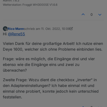
Admin: 7.6.3
Wetterstation: Froggit WH3000SE V1.6.6
0
Rico Mann
schrieb am
11. Okt. 2022, 10:09
zuletzt editiert von Rico Mann
10. Nov. 2022, 12:11
Offline
Hi
@
Rene55
Vielen Dank für deine großartige Arbeit! Ich nutze einen
Deye 1600, welcher sich ohne Probleme einbinden lies.
Frage: wäre es möglich, die Eingänge drei und vier
ebenso wie die Eingänge eins und zwei zu
überwachen?
Zweite Frage: Wozu dient die checkbox „inverter“ in
den Adaptereinstellungen? Ich habe einmal mit und
einmal ohne probiert, konnte jedoch kein unterschied
feststellen.