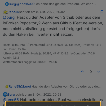
Grafiken befremdlich erscheinen, wenn bei völliger
eingetragen und der User kann dann per Haken
@
dbox5000
Ich habe das gleiche Problem. Welchen
Burgi
B
Dunkelheit noch 3-10 W Ertrag (letzter an die Cloud
entscheiden, ob die Module interessant sind oder
Fehler hast du gemacht?
übermittelter Wert) angezeigt werden. Das kann man
Rene55
schrieb am
8. Okt. 2022, 20:02
nicht.
Bei mir im Log steht
Ich hab den mi600.
zuletzt editiert von
jetzt über
Offline
@
burgi
Hast du den Adapter von Github oder aus dem
solarmanpv.0 info Terminated
Zugangsdaten sind da.
(ADAPTER_REQUESTED_TERMINATION): Everything
Wo liegt mein Problem?
Vielen Dank im Voraus!
entsprechend dem eigenen Anspruch anpassen.
ioBroker-Repository? Wenn aus Github (Feature-Version,
done. Going to terminate till next schedule
Thomas
Für Fragen und Anregungen habe ich immer ein
noch nicht vollständig getestet und freigegeben) darfst
solarmanpv.0 warn [initializeStation] error: TypeError:
offenes Ohr. Bin mal gespannt, wie viele User diesen
du den Haken bei Inverter
nicht
setzen.
response.data.stationList is not iterable
Adapter einsetzen werden.
solarmanpv.0 info starting. Version 0.1.4 (non-npm:
raschy/ioBroker.solarmanpv#3f0.....f7c0) in
Host: Fujitsu Intel(R) Pentium(R) CPU G4560T, 32 GB RAM, Proxmox 8.x +
/opt/iobroker/node_modules/iobroker.solarmanpv, node:
lxc Ubuntu 22.04
v16.17.0, js-controller: 4.0.23
ioBroker (8 GB RAM) Node.js: 20.19.1, NPM: 10.8.2, js-Controller: 7.0.6,
Admin: 7.6.3
Wetterstation: Froggit WH3000SE V1.6.6
0
Rene55
@
burgi
Hast du den Adapter von Github oder aus dem
ioBroker-Repository? Wenn aus Github (Feature-
Burgi
schrieb am
8. Okt. 2022, 20:58
B
Version, noch nicht vollständig getestet und
zuletzt editiert von
Offline
@
rene55
Hab beides probiert. Egal was ich einstelle, es
freigegeben) darfst du den Haken bei Inverter
nicht
setzen.
kommt immer der gleiche Fehler / Warnung.