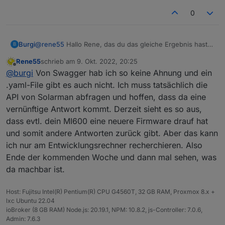
0
@
rene55
Hallo Rene, das du das gleiche Ergebnis hast
Burgi
B
ist schon mal beruhigend.
Rene55
schrieb am
9. Okt. 2022, 20:25
Das du dich gleich dran gesetzt hast finde ich super.
P.S.: Gibt es zu der API eigentlich ein yaml-File, das man
zuletzt editiert von
Offline
@
burgi
Von Swagger hab ich so keine Ahnung und ein
Herzlichen Dank!
in Swagger einlesen kann, oder direkt Swagger?
Das wäre sicher hilfreich.
.yaml-File gibt es auch nicht. Ich muss tatsächlich die
Arbeiten die mit json oder xml oder noch was anderes?
API von Solarman abfragen und hoffen, dass da eine
vernünftige Antwort kommt. Derzeit sieht es so aus,
dass evtl. dein MI600 eine neuere Firmware drauf hat
und somit andere Antworten zurück gibt. Aber das kann
ich nur am Entwicklungsrechner recherchieren. Also
Ende der kommenden Woche und dann mal sehen, was
da machbar ist.
Host: Fujitsu Intel(R) Pentium(R) CPU G4560T, 32 GB RAM, Proxmox 8.x +
lxc Ubuntu 22.04
ioBroker (8 GB RAM) Node.js: 20.19.1, NPM: 10.8.2, js-Controller: 7.0.6,
Admin: 7.6.3