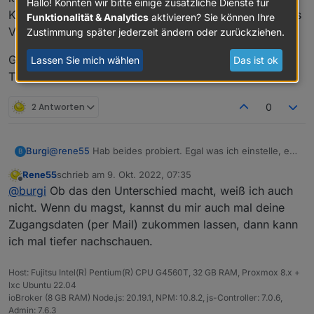
Hallo! Könnten wir bitte einige zusätzliche Dienste für
Keine Ahnung ob das was macht, ich habe die Business
Funktionalität & Analytics
aktivieren? Sie können Ihre
Version :
https://pro.solarmanpv.com/
verwendet.
Zustimmung später jederzeit ändern oder zurückziehen.
Gruß
Lassen Sie mich wählen
Das ist ok
Thomas
2 Antworten
0
@
rene55
Hab beides probiert. Egal was ich einstelle, es
Burgi
B
kommt immer der gleiche Fehler / Warnung.
Rene55
schrieb am
9. Okt. 2022, 07:35
Keine Ahnung ob das was macht, ich habe die Business
Gruß
zuletzt editiert von
Offline
@
burgi
Ob das den Unterschied macht, weiß ich auch
Version :
https://pro.solarmanpv.com/
verwendet.
Thomas
nicht. Wenn du magst, kannst du mir auch mal deine
Zugangsdaten (per Mail) zukommen lassen, dann kann
ich mal tiefer nachschauen.
Host: Fujitsu Intel(R) Pentium(R) CPU G4560T, 32 GB RAM, Proxmox 8.x +
lxc Ubuntu 22.04
ioBroker (8 GB RAM) Node.js: 20.19.1, NPM: 10.8.2, js-Controller: 7.0.6,
Admin: 7.6.3