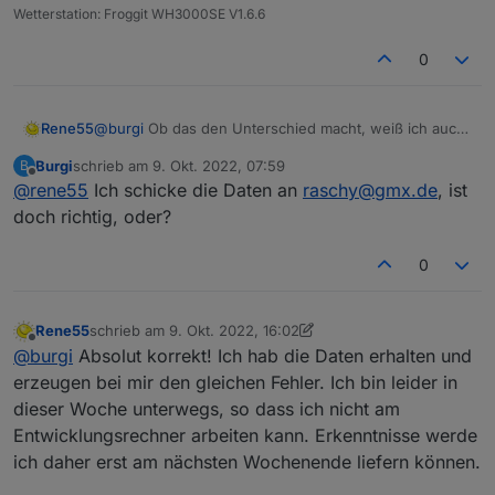
Wetterstation: Froggit WH3000SE V1.6.6
0
Rene55
@
burgi
Ob das den Unterschied macht, weiß ich auch
nicht. Wenn du magst, kannst du mir auch mal deine
Burgi
schrieb am
9. Okt. 2022, 07:59
B
Zugangsdaten (per Mail) zukommen lassen, dann kann
zuletzt editiert von
Offline
@
rene55
Ich schicke die Daten an
raschy@gmx.de
, ist
ich mal tiefer nachschauen.
doch richtig, oder?
0
Rene55
schrieb am
9. Okt. 2022, 16:02
zuletzt editiert von Rene55
10. Sept. 2022, 18:14
Offline
@
burgi
Absolut korrekt! Ich hab die Daten erhalten und
erzeugen bei mir den gleichen Fehler. Ich bin leider in
dieser Woche unterwegs, so dass ich nicht am
Entwicklungsrechner arbeiten kann. Erkenntnisse werde
ich daher erst am nächsten Wochenende liefern können.