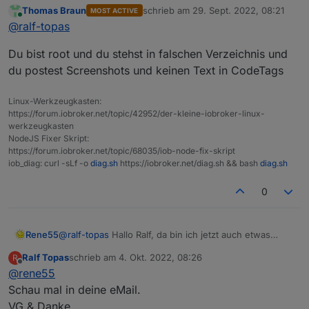
Thomas Braun
schrieb am
29. Sept. 2022, 08:21
MOST ACTIVE
Was ich eben versucht habe war, den npm install
zuletzt editiert von
Online
@
ralf-topas
befehl über die Konsole laufen zu lassen.
Da kam folgendes bei raus:
Du bist root und du stehst in falschen Verzeichnis und
du postest Screenshots und keinen Text in CodeTags
Linux-Werkzeugkasten:
https://forum.iobroker.net/topic/42952/der-kleine-iobroker-linux-
werkzeugkasten
NodeJS Fixer Skript:
https://forum.iobroker.net/topic/68035/iob-node-fix-skript
iob_diag: curl -sLf -o
diag.sh
https://iobroker.net/diag.sh && bash
diag.sh
0
Rene55
@
ralf-topas
Hallo Ralf, da bin ich jetzt auch etwas
ratlos. Vertraust du mir und schickst mir per Mail
Ralf Topas
schrieb am
4. Okt. 2022, 08:26
R
(
raschy@gmx.de
) deine 4 Zugangsdaten. Dann kann
zuletzt editiert von
Offline
@
rene55
ich mal intensiver nachsehen
Schau mal in deine eMail.
VG & Danke