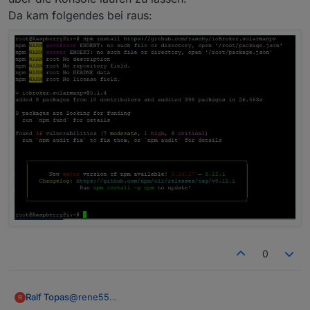
Da kam folgendes bei raus:
0
@
rene55
Ralf Topas
R
Ich schau mal ;-)