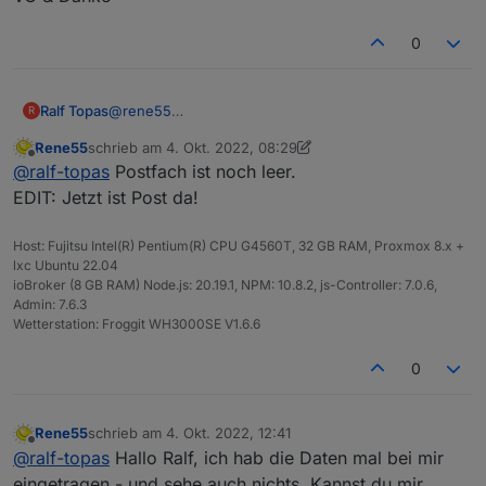
0
Ralf Topas
@
rene55
R
Schau mal in deine eMail.
Rene55
schrieb am
4. Okt. 2022, 08:29
VG & Danke
zuletzt editiert von Rene55
10. Apr. 2022, 14:29
Offline
@
ralf-topas
Postfach ist noch leer.
EDIT: Jetzt ist Post da!
Host: Fujitsu Intel(R) Pentium(R) CPU G4560T, 32 GB RAM, Proxmox 8.x +
lxc Ubuntu 22.04
ioBroker (8 GB RAM) Node.js: 20.19.1, NPM: 10.8.2, js-Controller: 7.0.6,
Admin: 7.6.3
Wetterstation: Froggit WH3000SE V1.6.6
0
Rene55
schrieb am
4. Okt. 2022, 12:41
zuletzt editiert von
Offline
@
ralf-topas
Hallo Ralf, ich hab die Daten mal bei mir
eingetragen - und sehe auch nichts. Kannst du mir