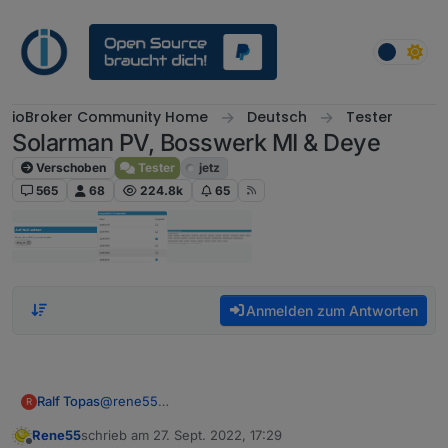
Weiter zum Inhalt
ioBroker Community Home
Deutsch
Tester
Solarman PV, Bosswerk MI & Deye
Verschoben
Tester
jetz
565
68
224.8k
65
Anmelden zum Antworten
@
rene55
Ralf Topas
R
Entschuldige die späte Antwort...
Rene55
schrieb am
27. Sept. 2022, 17:29
Zu deinen fragen:
Irgendwelche anderen Ideen?
zuletzt editiert von