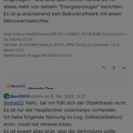
etwas mehr von deinem "Energieerzeuger" berichten.
Es ist ja anscheinend kein Balkonkraftwerk mit einem
Mikrowechselrichter.
Host: Fujitsu Intel(R) Pentium(R) CPU G4560T, 32 GB RAM, Proxmox 8.x +
lxc Ubuntu 22.04
ioBroker (8 GB RAM) Node.js: 20.19.1, NPM: 10.8.2, js-Controller: 7.0.6,
Admin: 7.6.3
Wetterstation: Froggit WH3000SE V1.6.6
0
Rene55
Aktuelle Test
Version
0.5.1
dbox5000
schrieb am
8. Okt. 2022, 13:37
D
zuletzt editiert von
Offline
@
rene55
Hallo, bei mir füllt sich der Objektbaum nicht.
Veröffentlichun
23.06.2022
Es ist nur der Hauptordner solarmanpv vorhanden.
gsdatum
Ich habe folgende Warnung im Log: [initializeStation]
Github Link
https://github.com/raschy/ioBrok
error: could not retrieve token.
er.solarmanpv
Es ist soweit alles grün, also die Verbindung sollte