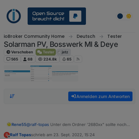
Weiter zum Inhalt
ioBroker Community Home
Deutsch
Tester
Solarman PV, Bosswerk MI & Deye
Verschoben
Tester
jetz
565
68
224.8k
65
Anmelden zum Antworten
Rene55
@
ralf-topas
Unter dem Ordner '2680xx" sollte noch
ein weiterer Ordner sein, in dem noch bis zu 13
Ralf Topas
schrieb am
23. Sept. 2022, 15:24
R
weitere Datenpunkte sind. Wie ist denn der derzeitige
zuletzt editiert von