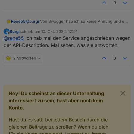
0
Rene55
@
burgi
Von Swagger hab ich so keine Ahnung und ein
.yaml-File gibt es auch nicht. Ich muss tatsächlich die
Burgi
schrieb am
10. Okt. 2022, 12:51
B
API von Solarman abfragen und hoffen, dass da eine
zuletzt editiert von
Offline
@
rene55
Ich hab mal den Service angeschrieben wegen
vernünftige Antwort kommt. Derzeit sieht es so aus,
dass evtl. dein MI600 eine neuere Firmware drauf hat
der API-Description. Mal sehen, was sie antworten.
und somit andere Antworten zurück gibt. Aber das
kann ich nur am Entwicklungsrechner recherchieren.
2 Antworten
0
Also Ende der kommenden Woche und dann mal
sehen, was da machbar ist.
Hey! Du scheinst an dieser Unterhaltung
interessiert zu sein, hast aber noch kein
Konto.
Hast du es satt, bei jedem Besuch durch die
gleichen Beiträge zu scrollen? Wenn du dich