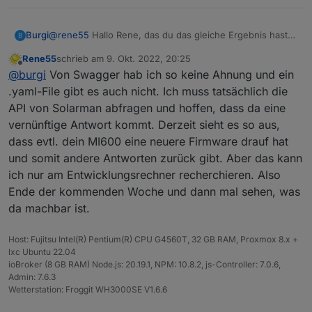
@
rene55
Hallo Rene, das du das gleiche Ergebnis hast
Burgi
B
ist schon mal beruhigend.
Rene55
schrieb am
9. Okt. 2022, 20:25
Das du dich gleich dran gesetzt hast finde ich super.
P.S.: Gibt es zu der API eigentlich ein yaml-File, das man
zuletzt editiert von
Offline
@
burgi
Von Swagger hab ich so keine Ahnung und ein
Herzlichen Dank!
in Swagger einlesen kann, oder direkt Swagger?
Das wäre sicher hilfreich.
.yaml-File gibt es auch nicht. Ich muss tatsächlich die
Arbeiten die mit json oder xml oder noch was anderes?
API von Solarman abfragen und hoffen, dass da eine
vernünftige Antwort kommt. Derzeit sieht es so aus,
dass evtl. dein MI600 eine neuere Firmware drauf hat
und somit andere Antworten zurück gibt. Aber das kann
ich nur am Entwicklungsrechner recherchieren. Also
Ende der kommenden Woche und dann mal sehen, was
da machbar ist.
Host: Fujitsu Intel(R) Pentium(R) CPU G4560T, 32 GB RAM, Proxmox 8.x +
lxc Ubuntu 22.04
ioBroker (8 GB RAM) Node.js: 20.19.1, NPM: 10.8.2, js-Controller: 7.0.6,
Admin: 7.6.3
Wetterstation: Froggit WH3000SE V1.6.6