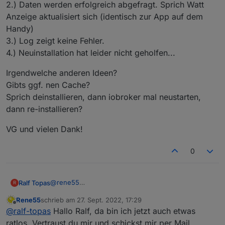
2.) Daten werden erfolgreich abgefragt. Sprich Watt
Anzeige aktualisiert sich (identisch zur App auf dem
Handy)
3.) Log zeigt keine Fehler.
4.) Neuinstallation hat leider nicht geholfen...
Irgendwelche anderen Ideen?
Gibts ggf. nen Cache?
Sprich deinstallieren, dann iobroker mal neustarten,
dann re-installieren?
VG und vielen Dank!
0
@
rene55
Ralf Topas
R
Entschuldige die späte Antwort...
Rene55
schrieb am
27. Sept. 2022, 17:29
Zu deinen fragen:
Irgendwelche anderen Ideen?
zuletzt editiert von
Offline
@
ralf-topas
Hallo Ralf, da bin ich jetzt auch etwas
1.) Nein. Die anderen Ordner sind noch nie im
Gibts ggf. nen Cache?
Objektebaum vorhanden gewesen
Sprich deinstallieren, dann iobroker mal neustarten,
VG und vielen Dank!
ratlos. Vertraust du mir und schickst mir per Mail