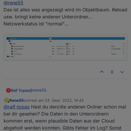
Offline
@
rene55
'networkStatus' ?
Das ist alles was angezeigt wird im Objektbaum. Reload
usw. bringt keine anderen Unterordner...
Netzwerkstatus ist "normal"...
0
@
rene55
Ralf Topas
R
Das ist alles was angezeigt wird im Objektbaum.
Rene55
schrieb am
24. Sept. 2022, 14:43
Reload usw. bringt keine anderen Unterordner...
zuletzt editiert von
Offline
@
ralf-topas
Hast du den/die anderen Ordner schon mal
Netzwerkstatus ist "normal"...
bei dir gesehen? Die Daten in den Unterordnern
kommen erst, wenn plausible Daten aus der Cloud
abgeholt werden konnten. Gibts Fehler im Log? Sonst