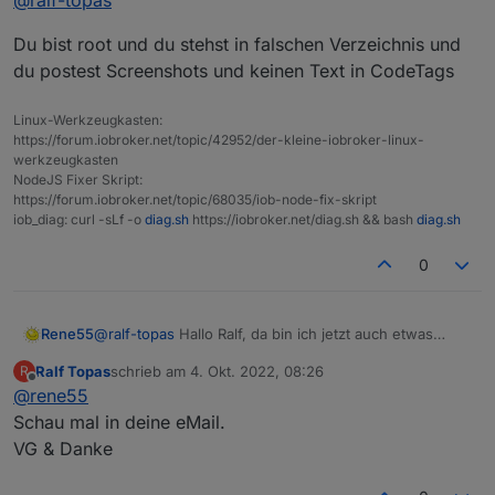
@
ralf-topas
befehl über die Konsole laufen zu lassen.
Da kam folgendes bei raus:
Du bist root und du stehst in falschen Verzeichnis und
du postest Screenshots und keinen Text in CodeTags
Linux-Werkzeugkasten:
https://forum.iobroker.net/topic/42952/der-kleine-iobroker-linux-
werkzeugkasten
NodeJS Fixer Skript:
https://forum.iobroker.net/topic/68035/iob-node-fix-skript
iob_diag: curl -sLf -o
diag.sh
https://iobroker.net/diag.sh && bash
diag.sh
0
Rene55
@
ralf-topas
Hallo Ralf, da bin ich jetzt auch etwas
ratlos. Vertraust du mir und schickst mir per Mail
Ralf Topas
schrieb am
4. Okt. 2022, 08:26
R
(
raschy@gmx.de
) deine 4 Zugangsdaten. Dann kann
zuletzt editiert von
Offline
@
rene55
ich mal intensiver nachsehen
Schau mal in deine eMail.
VG & Danke