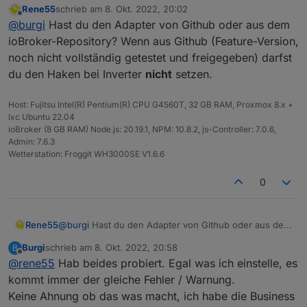
übermittelter Wert) angezeigt werden. Das kann man
Rene55
schrieb am
8. Okt. 2022, 20:02
nicht.
Bei mir im Log steht
Ich hab den mi600.
zuletzt editiert von
jetzt über
Offline
@
burgi
Hast du den Adapter von Github oder aus dem
solarmanpv.0 info Terminated
Zugangsdaten sind da.
(ADAPTER_REQUESTED_TERMINATION): Everything
Wo liegt mein Problem?
Vielen Dank im Voraus!
entsprechend dem eigenen Anspruch anpassen.
ioBroker-Repository? Wenn aus Github (Feature-Version,
done. Going to terminate till next schedule
Thomas
Für Fragen und Anregungen habe ich immer ein
noch nicht vollständig getestet und freigegeben) darfst
solarmanpv.0 warn [initializeStation] error: TypeError:
offenes Ohr. Bin mal gespannt, wie viele User diesen
du den Haken bei Inverter
nicht
setzen.
response.data.stationList is not iterable
Adapter einsetzen werden.
solarmanpv.0 info starting. Version 0.1.4 (non-npm:
raschy/ioBroker.solarmanpv#3f0.....f7c0) in
Host: Fujitsu Intel(R) Pentium(R) CPU G4560T, 32 GB RAM, Proxmox 8.x +
/opt/iobroker/node_modules/iobroker.solarmanpv, node:
lxc Ubuntu 22.04
v16.17.0, js-controller: 4.0.23
ioBroker (8 GB RAM) Node.js: 20.19.1, NPM: 10.8.2, js-Controller: 7.0.6,
Admin: 7.6.3
Wetterstation: Froggit WH3000SE V1.6.6
0
Rene55
@
burgi
Hast du den Adapter von Github oder aus dem
ioBroker-Repository? Wenn aus Github (Feature-
Burgi
schrieb am
8. Okt. 2022, 20:58
B
Version, noch nicht vollständig getestet und
zuletzt editiert von
Offline
@
rene55
Hab beides probiert. Egal was ich einstelle, es
freigegeben) darfst du den Haken bei Inverter
nicht
setzen.
kommt immer der gleiche Fehler / Warnung.
Keine Ahnung ob das was macht, ich habe die Business