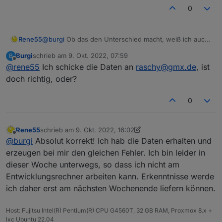
0
Rene55
@
burgi
Ob das den Unterschied macht, weiß ich auch
nicht. Wenn du magst, kannst du mir auch mal deine
Burgi
schrieb am
9. Okt. 2022, 07:59
B
Zugangsdaten (per Mail) zukommen lassen, dann kann
zuletzt editiert von
Offline
@
rene55
Ich schicke die Daten an
raschy@gmx.de
, ist
ich mal tiefer nachschauen.
doch richtig, oder?
0
Rene55
schrieb am
9. Okt. 2022, 16:02
zuletzt editiert von Rene55
10. Sept. 2022, 18:14
Offline
@
burgi
Absolut korrekt! Ich hab die Daten erhalten und
erzeugen bei mir den gleichen Fehler. Ich bin leider in
dieser Woche unterwegs, so dass ich nicht am
Entwicklungsrechner arbeiten kann. Erkenntnisse werde
ich daher erst am nächsten Wochenende liefern können.
Host: Fujitsu Intel(R) Pentium(R) CPU G4560T, 32 GB RAM, Proxmox 8.x +
lxc Ubuntu 22.04