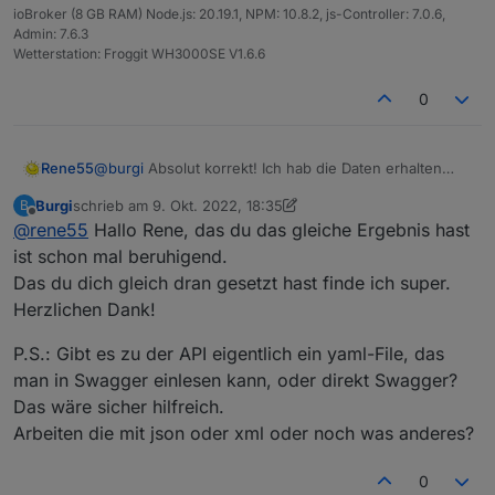
ioBroker (8 GB RAM) Node.js: 20.19.1, NPM: 10.8.2, js-Controller: 7.0.6,
Admin: 7.6.3
Wetterstation: Froggit WH3000SE V1.6.6
0
Rene55
@
burgi
Absolut korrekt! Ich hab die Daten erhalten
und erzeugen bei mir den gleichen Fehler. Ich bin
Burgi
schrieb am
9. Okt. 2022, 18:35
B
leider in dieser Woche unterwegs, so dass ich nicht
zuletzt editiert von Burgi
10. Sept. 2022, 20:42
Offline
@
rene55
Hallo Rene, das du das gleiche Ergebnis hast
am Entwicklungsrechner arbeiten kann. Erkenntnisse
werde ich daher erst am nächsten Wochenende
ist schon mal beruhigend.
liefern können.
Das du dich gleich dran gesetzt hast finde ich super.
Herzlichen Dank!
P.S.: Gibt es zu der API eigentlich ein yaml-File, das
man in Swagger einlesen kann, oder direkt Swagger?
Das wäre sicher hilfreich.
Arbeiten die mit json oder xml oder noch was anderes?
0