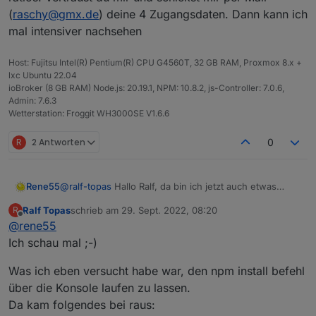
2.) Daten werden erfolgreich abgefragt. Sprich Watt
dann re-installieren?
(
raschy@gmx.de
) deine 4 Zugangsdaten. Dann kann ich
Anzeige aktualisiert sich (identisch zur App auf dem
mal intensiver nachsehen
Handy)
3.) Log zeigt keine Fehler.
4.) Neuinstallation hat leider nicht geholfen...
Host: Fujitsu Intel(R) Pentium(R) CPU G4560T, 32 GB RAM, Proxmox 8.x +
lxc Ubuntu 22.04
ioBroker (8 GB RAM) Node.js: 20.19.1, NPM: 10.8.2, js-Controller: 7.0.6,
Admin: 7.6.3
Wetterstation: Froggit WH3000SE V1.6.6
R
2 Antworten
0
Rene55
@
ralf-topas
Hallo Ralf, da bin ich jetzt auch etwas
ratlos. Vertraust du mir und schickst mir per Mail
Ralf Topas
schrieb am
29. Sept. 2022, 08:20
R
(
raschy@gmx.de
) deine 4 Zugangsdaten. Dann kann
zuletzt editiert von
Offline
@
rene55
ich mal intensiver nachsehen
Ich schau mal ;-)
Was ich eben versucht habe war, den npm install befehl
über die Konsole laufen zu lassen.
Da kam folgendes bei raus: