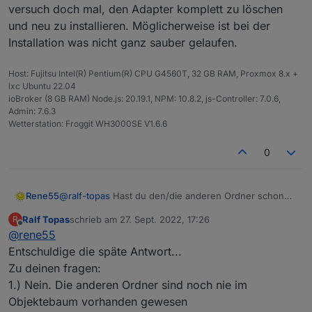
versuch doch mal, den Adapter komplett zu löschen
und neu zu installieren. Möglicherweise ist bei der
Installation was nicht ganz sauber gelaufen.
Host: Fujitsu Intel(R) Pentium(R) CPU G4560T, 32 GB RAM, Proxmox 8.x +
lxc Ubuntu 22.04
ioBroker (8 GB RAM) Node.js: 20.19.1, NPM: 10.8.2, js-Controller: 7.0.6,
Admin: 7.6.3
Wetterstation: Froggit WH3000SE V1.6.6
0
Rene55
@
ralf-topas
Hast du den/die anderen Ordner schon
mal bei dir gesehen? Die Daten in den Unterordnern
Ralf Topas
schrieb am
27. Sept. 2022, 17:26
R
kommen erst, wenn plausible Daten aus der Cloud
zuletzt editiert von
Offline
@
rene55
abgeholt werden konnten. Gibts Fehler im Log? Sonst
versuch doch mal, den Adapter komplett zu löschen
Entschuldige die späte Antwort...
und neu zu installieren. Möglicherweise ist bei der
Zu deinen fragen:
Installation was nicht ganz sauber gelaufen.
1.) Nein. Die anderen Ordner sind noch nie im
Objektebaum vorhanden gewesen