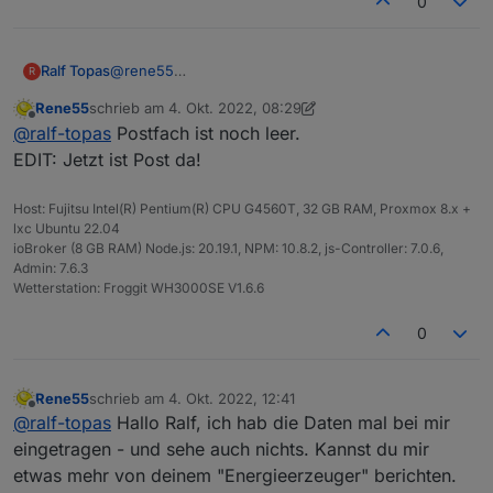
0
Ralf Topas
@
rene55
R
Schau mal in deine eMail.
Rene55
schrieb am
4. Okt. 2022, 08:29
VG & Danke
zuletzt editiert von Rene55
10. Apr. 2022, 14:29
Offline
@
ralf-topas
Postfach ist noch leer.
EDIT: Jetzt ist Post da!
Host: Fujitsu Intel(R) Pentium(R) CPU G4560T, 32 GB RAM, Proxmox 8.x +
lxc Ubuntu 22.04
ioBroker (8 GB RAM) Node.js: 20.19.1, NPM: 10.8.2, js-Controller: 7.0.6,
Admin: 7.6.3
Wetterstation: Froggit WH3000SE V1.6.6
0
Rene55
schrieb am
4. Okt. 2022, 12:41
zuletzt editiert von
Offline
@
ralf-topas
Hallo Ralf, ich hab die Daten mal bei mir
eingetragen - und sehe auch nichts. Kannst du mir
etwas mehr von deinem "Energieerzeuger" berichten.