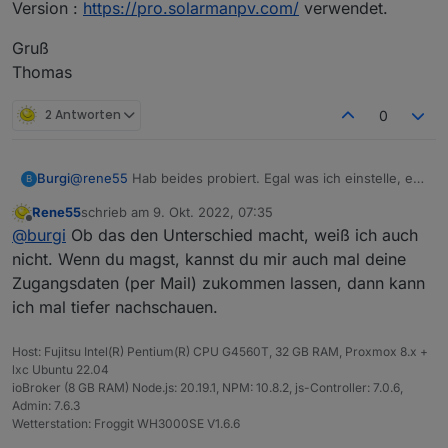
Version :
https://pro.solarmanpv.com/
verwendet.
Gruß
Thomas
2 Antworten
0
@
rene55
Hab beides probiert. Egal was ich einstelle, es
Burgi
B
kommt immer der gleiche Fehler / Warnung.
Rene55
schrieb am
9. Okt. 2022, 07:35
Keine Ahnung ob das was macht, ich habe die Business
Gruß
zuletzt editiert von
Offline
@
burgi
Ob das den Unterschied macht, weiß ich auch
Version :
https://pro.solarmanpv.com/
verwendet.
Thomas
nicht. Wenn du magst, kannst du mir auch mal deine
Zugangsdaten (per Mail) zukommen lassen, dann kann
ich mal tiefer nachschauen.
Host: Fujitsu Intel(R) Pentium(R) CPU G4560T, 32 GB RAM, Proxmox 8.x +
lxc Ubuntu 22.04
ioBroker (8 GB RAM) Node.js: 20.19.1, NPM: 10.8.2, js-Controller: 7.0.6,
Admin: 7.6.3
Wetterstation: Froggit WH3000SE V1.6.6