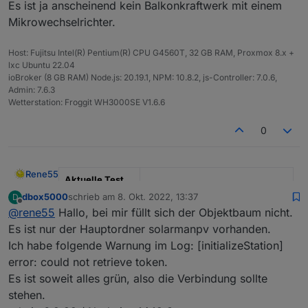
Es ist ja anscheinend kein Balkonkraftwerk mit einem
Mikrowechselrichter.
Host: Fujitsu Intel(R) Pentium(R) CPU G4560T, 32 GB RAM, Proxmox 8.x +
lxc Ubuntu 22.04
ioBroker (8 GB RAM) Node.js: 20.19.1, NPM: 10.8.2, js-Controller: 7.0.6,
Admin: 7.6.3
Wetterstation: Froggit WH3000SE V1.6.6
0
Rene55
Aktuelle Test
Version
0.5.1
dbox5000
schrieb am
8. Okt. 2022, 13:37
D
zuletzt editiert von
Offline
@
rene55
Hallo, bei mir füllt sich der Objektbaum nicht.
Veröffentlichun
23.06.2022
Es ist nur der Hauptordner solarmanpv vorhanden.
gsdatum
Ich habe folgende Warnung im Log: [initializeStation]
Github Link
https://github.com/raschy/ioBrok
error: could not retrieve token.
er.solarmanpv
Es ist soweit alles grün, also die Verbindung sollte
stehen.
SolarmanPV, Adapter für Bosswerk MIxxx, Deyexxx.