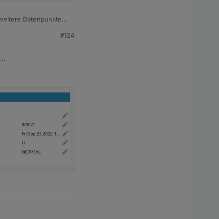
 weitere Datenpunkte
#124
..