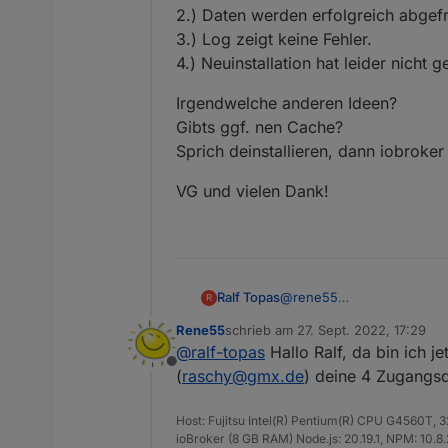
2.) Daten werden erfolgreich abgefr
3.) Log zeigt keine Fehler.
4.) Neuinstallation hat leider nicht g
Irgendwelche anderen Ideen?
Gibts ggf. nen Cache?
Sprich deinstallieren, dann iobroker
VG und vielen Dank!
@
rene55
Ralf Topas
R
Entschuldige die späte Ant
Rene55
schrieb am
27. Sept. 2022, 17:29
Zu deinen fragen:
Irgendwelche anderen Ide
zuletzt editiert von
@
ralf-topas
Hallo Ralf, da bin ich j
1.) Nein. Die anderen Ord
Gibts ggf. nen Cache?
Offline
2.) Daten werden erfolgrei
Sprich deinstallieren, dann
VG und vielen Dank!
(
raschy@gmx.de
) deine 4 Zugangsd
3.) Log zeigt keine Fehler.
4.) Neuinstallation hat leid
Host: Fujitsu Intel(R) Pentium(R) CPU G4560T,
ioBroker (8 GB RAM) Node.js: 20.19.1, NPM: 10.8.2,