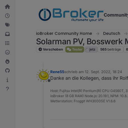
Weiter zum Inhalt
Communit
ioBroker Community Home
Deutsch
Solarman PV, Bosswerk 
Verschoben
Tester
jetz
565
beiträge
Rene55
schrieb am
12. Sept. 2022, 18:24
zuletzt editiert von
Danke an die Kollegen, dass ihr Rol
Offline
Host: Fujitsu Intel(R) Pentium(R) CPU G4560T,
ioBroker (8 GB RAM) Node.js: 20.19.1, NPM: 10.8.2,
Wetterstation: Froggit WH3000SE V1.6.6