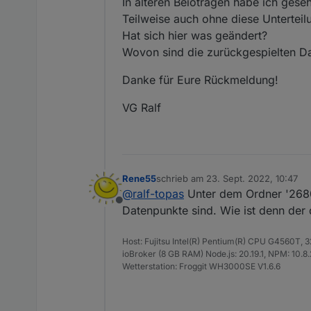
In älteren Beioträgen habe ich gese
Teilweise auch ohne diese Untertei
Hat sich hier was geändert?
Wovon sind die zurückgespielten D
Danke für Eure Rückmeldung!
VG Ralf
Rene55
schrieb am
23. Sept. 2022, 10:47
zuletzt editiert von
@
ralf-topas
Unter dem Ordner '2680x
Offline
Datenpunkte sind. Wie ist denn der 
Host: Fujitsu Intel(R) Pentium(R) CPU G4560T,
ioBroker (8 GB RAM) Node.js: 20.19.1, NPM: 10.8.2,
Wetterstation: Froggit WH3000SE V1.6.6