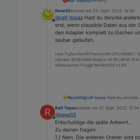
@
rene55
Ralf Topas
R
Das ist alles was angezeig
Rene55
schrieb am
24. Sept. 2022, 14:43
Netzwerkstatus ist "normal"
zuletzt editiert von
@
ralf-topas
Hast du den/die andere
Offline
erst, wenn plausible Daten aus der
den Adapter komplett zu löschen und 
sauber gelaufen.
Host: Fujitsu Intel(R) Pentium(R) CPU G4560T,
ioBroker (8 GB RAM) Node.js: 20.19.1, NPM: 10.8.2,
Wetterstation: Froggit WH3000SE V1.6.6
Rene55
@
ralf-topas
Hast du den/die 
wenn plausible Daten aus de
Ralf Topas
schrieb am
27. Sept. 2022, 17:26
R
komplett zu löschen und neu z
zuletzt editiert von
@
rene55
Offline
Entschuldige die späte Antwort...
Zu deinen fragen:
1.) Nein. Die anderen Ordner sind