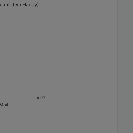
App auf dem Handy)
#127
Mail
auf dem Handy)