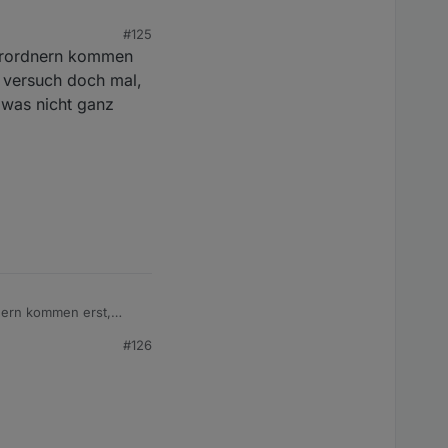
#125
terordnern kommen
t versuch doch mal,
n was nicht ganz
nern kommen erst,
doch mal, den Adapter
#126
auber gelaufen.