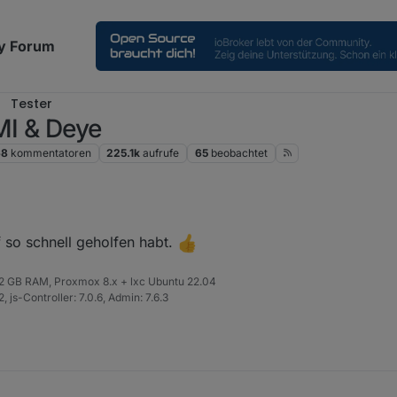
y Forum
Tester
MI & Deye
68
kommentatoren
225.1k
aufrufe
65
beobachtet
f so schnell geholfen habt.
 32 GB RAM, Proxmox 8.x + lxc Ubuntu 22.04
 js-Controller: 7.0.6, Admin: 7.6.3