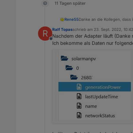
11 Tagen später
Danke an die Kollegen, dass i
Rene55
Ralf Topas
schrieb am
23. Sept. 2022, 10:4
R
zuletzt editiert von
Nachdem der Adapter läuft (Danke no
Offline
Ich bekomme als Daten nur folgende