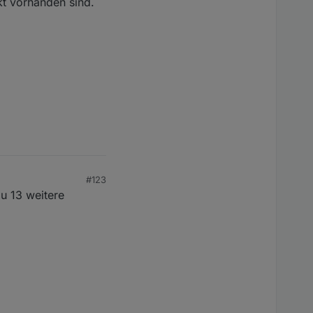
kt vorhanden sind.
#123
u 13 weitere