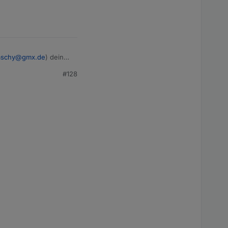
aschy@gmx.de
) deine
#128