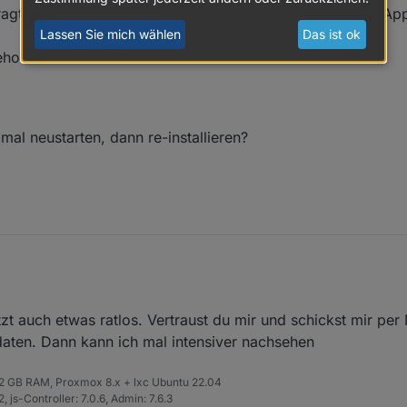
agt. Sprich Watt Anzeige aktualisiert sich (identisch zur 
Lassen Sie mich wählen
Das ist ok
eholfen...
 mal neustarten, dann re-installieren?
wort...
en?
etzt auch etwas ratlos. Vertraust du mir und schickst mir per 
ner sind noch nie im Objektebaum vorhanden gewesen
ch abgefragt. Sprich Watt Anzeige aktualisiert sich (identisch zur App 
 iobroker mal neustarten, dann re-installieren?
aten. Dann kann ich mal intensiver nachsehen
er nicht geholfen...
 32 GB RAM, Proxmox 8.x + lxc Ubuntu 22.04
 js-Controller: 7.0.6, Admin: 7.6.3