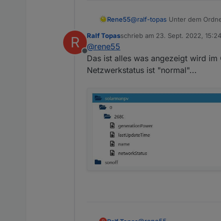
Rene55
@
ralf-topas
Unter dem Ordner
sind. Wie ist denn der derzei
Ralf Topas
schrieb am
23. Sept. 2022, 15:2
R
zuletzt editiert von
@
rene55
Offline
Das ist alles was angezeigt wird im
Netzwerkstatus ist "normal"...