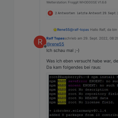
Wetterstation: Froggit WH3000SE V1.6.6
R
2 Antworten
Letzte Antwort
29. Sept.
Rene55
@
ralf-topas
Hallo Ralf, da bin
4 Zugangsdaten. Dann kann i
Ralf Topas
schrieb am
29. Sept. 2022, 08:2
R
zuletzt editiert von
@
rene55
Offline
Ich schau mal ;-)
Was ich eben versucht habe war, den
Da kam folgendes bei raus: