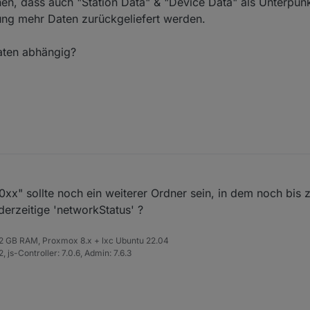
hen, dass auch "Station Data" & "Device Data" als Unterpun
lung mehr Daten zurückgeliefert werden.
aten abhängig?
x" sollte noch ein weiterer Ordner sein, in dem noch bis z
derzeitige 'networkStatus' ?
 32 GB RAM, Proxmox 8.x + lxc Ubuntu 22.04
 js-Controller: 7.0.6, Admin: 7.6.3