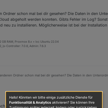
t wird im Objektbaum. Reload usw. bringt keine anderen Unterordner...
...
n Ordner schon mal bei dir gesehen? Die Daten in den Un
 Cloud abgeholt werden konnten. Gibts Fehler im Log? Sons
neu zu installieren. Möglicherweise ist bei der Installatio
 32 GB RAM, Proxmox 8.x + lxc Ubuntu 22.04
 js-Controller: 7.0.6, Admin: 7.6.3
anderen Ordner schon mal bei dir gesehen? Die Daten in den Unterord
r Cloud abgeholt werden konnten. Gibts Fehler im Log? Sonst versuch 
u installieren. Möglicherweise ist bei der Installation was nicht ganz s
Hallo! Könnten wir bitte einige zusätzliche Dienste für
Funktionalität & Analytics
aktivieren? Sie können Ihre
 noch nie im Objektebaum vorhanden gewesen
Zustimmung später jederzeit ändern oder zurückziehen.