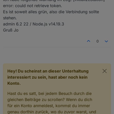
Github Link
https://github.com/raschy/ioBrok
error: could not retrieve token.
er.solarmanpv
Es ist soweit alles grün, also die Verbindung sollte
stehen.
SolarmanPV, Adapter für Bosswerk MIxxx, Deyexxx.
admin 6.2 22 / Node.js v14.19.3
Dieser Adapter dient dazu, Daten eines
Gruß Jo
Balkonkraftwerks, die durch einen Wechselrichter
"Bosswerk MI600" bereit gestellt werden, in ioBroker
Ich gehe davon aus, dass die Anlage bisher durch die
0
darzustellen. Nach Hinweisen ist dieser Adapter auch
App "Solarman" beobachtet wird. Der Adapter holt die
mit "Deye SUN300G3-EU-230" kompatibel. Er läuft ab
Daten aus dieser Cloud.
Zunächst muss beim Solarman-Support
Admin Version >5.
service@solarmanpv.com
die benötigten Credentials
(app_id & app_secret) beantragt werden.
Auf der Admin-Seite müssen die 4 Felder der
Möglicherweise kommt noch eine Rückfrage der Art:
Beschreibung entsprechend ausgefüllt
"Ich muss fragen, welche Plattform Sie verwenden?
werden. Dieser Adapter ist als "scheduled" Adapter
Ich bin kein Profi-Programmierer und habe dies vor
Hey! Du scheinst an dieser Unterhaltung
Welche Rolle spielen Sie? Sind Sie Einzelperson, OEM-
angelegt. Da die Daten in der Cloud nur ca. alle 6
allem deswegen gemacht, weil die anderen Lösungen
interessiert zu sein, hast aber noch kein
Anbieter, Hersteller oder Distributor? Können Sie mir
Minuten aktualisiert werden, ist es nicht sinnvoll, den
die ich bisher gefunden habe, mich nicht zufrieden
Es ist mein erster Adapter, der sicher noch nicht
Ihre E-Mail-Adresse für die API mitteilen?".
Adapter häufiger starten zu lassen.
Konto.
gestellt haben.
perfekt programmiert ist oder evtl. noch kleinere
Bei mir kam dann noch eine weitere Rückfrage:
Fehler enthält. Der Adapter läuft bei mir und macht
Version 0.1.0
Nachdem ich lernen durfte, dass auch
"Warum bewerben Sie sich für API?". Auch diese
was er soll. Mehr sollte es auch nicht werden.
mehrere Stationen unter einem Account laufen
Hast du es satt, bei jedem Besuch durch die
Frage habe ich höflich beantwortet und bekam dann
können und dass sogar mehrere Wechselrichter
Version 0.1.5
Ich hab den Adapter noch ein wenig
gleichen Beiträge zu scrollen? Wenn du dich
am nächsten Tag die notwendigen Daten zugesendet.
innerhalb einer Station sein können, habe ich den
erweitert, so dass er auch größere Wechselrichter mit
für ein Konto anmeldest, kommst du immer
Adapter dahingehend angepasst und auch die
4 MPPTs verarbeiten kann. Auf der Admin-Seite ist ein
Version 0.2.0
Seit dieser Ausbaustufe werden auch
genau dorthin zurück, wo du zuvor warst, und
Datenstruktur um die 'Wechselrichter ID' erweitert.
Checkbutton "Inverter" hinzugekommen, der es auch
die Daten aus den angeschlossenen Akkumulatoren,