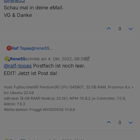
ich mal intensiver nachsehen
Schau mal in deine eMail.
VG & Danke
0
Ralf Topas
@
rene55
R
Schau mal in deine eMail.
Rene55
schrieb am
4. Okt. 2022, 08:29
VG & Danke
zuletzt editiert von Rene55
10. Apr. 2022, 14:29
Offline
@
ralf-topas
Postfach ist noch leer.
EDIT: Jetzt ist Post da!
Host: Fujitsu Intel(R) Pentium(R) CPU G4560T, 32 GB RAM, Proxmox 8.x +
lxc Ubuntu 22.04
ioBroker (8 GB RAM) Node.js: 20.19.1, NPM: 10.8.2, js-Controller: 7.0.6,
Admin: 7.6.3
Wetterstation: Froggit WH3000SE V1.6.6
0