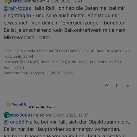
Rene55
schrieb am
4. Okt. 2022, 12:41
zuletzt editiert von
Offline
@
ralf-topas
Hallo Ralf, ich hab die Daten mal bei mir
eingetragen - und sehe auch nichts. Kannst du mir
etwas mehr von deinem "Energieerzeuger" berichten.
Es ist ja anscheinend kein Balkonkraftwerk mit einem
Mikrowechselrichter.
Host: Fujitsu Intel(R) Pentium(R) CPU G4560T, 32 GB RAM, Proxmox 8.x +
lxc Ubuntu 22.04
ioBroker (8 GB RAM) Node.js: 20.19.1, NPM: 10.8.2, js-Controller: 7.0.6,
Admin: 7.6.3
Wetterstation: Froggit WH3000SE V1.6.6
0
Rene55
Aktuelle Test
Version
0.5.1
dbox5000
schrieb am
8. Okt. 2022, 13:37
D
zuletzt editiert von
Offline
@
rene55
Hallo, bei mir füllt sich der Objektbaum nicht.
Veröffentlichun
23.06.2022
Es ist nur der Hauptordner solarmanpv vorhanden.
gsdatum
Ich habe folgende Warnung im Log: [initializeStation]