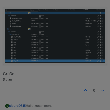
Grüße
Sven
0
Hallo zusammen,
sicuro0815
S