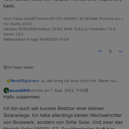
kann.
Host: Fujitsu Intel(R) Pentium(R) CPU G4560T, 32 GB RAM, Proxmox 8.x +
lxc Ubuntu 22.04
ioBroker (8 GB RAM) Node.js: 20.19.1, NPM: 10.8.2, js-Controller: 7.0.6,
Admin: 7.6.3
Wetterstation: Froggit WH3000SE V1.6.6
0
24 Tagen später
Rene55
@
loverz
Ja, das krieg ich auch noch hin. Warte nur
noch darauf, dass der Adapter ins ioBroker-Repository
sicuro0815
schrieb am
1. Sept. 2022, 11:55
S
kann.
zuletzt editiert von sicuro0815
9. Juli 2022, 14:17
Offline
Hallo zusammen,
ich bin auch seit kurzem Besitzer einer kleinen
Solaranlage. Ich habe allerdings keinen Wechselrichter
von Bosswerk, sondern von Sofar Solar. Und zwar das