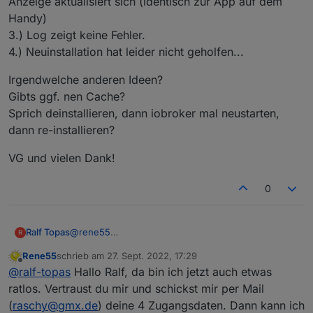
Anzeige aktualisiert sich (identisch zur App auf dem
Handy)
3.) Log zeigt keine Fehler.
4.) Neuinstallation hat leider nicht geholfen...
Irgendwelche anderen Ideen?
Gibts ggf. nen Cache?
Sprich deinstallieren, dann iobroker mal neustarten,
dann re-installieren?
VG und vielen Dank!
0
@
rene55
Ralf Topas
R
Entschuldige die späte Antwort...
Rene55
schrieb am
27. Sept. 2022, 17:29
Zu deinen fragen:
Irgendwelche anderen Ideen?
zuletzt editiert von
Offline
@
ralf-topas
Hallo Ralf, da bin ich jetzt auch etwas
1.) Nein. Die anderen Ordner sind noch nie im
Gibts ggf. nen Cache?
Objektebaum vorhanden gewesen
Sprich deinstallieren, dann iobroker mal neustarten,
VG und vielen Dank!
ratlos. Vertraust du mir und schickst mir per Mail
2.) Daten werden erfolgreich abgefragt. Sprich Watt
dann re-installieren?
(
raschy@gmx.de
) deine 4 Zugangsdaten. Dann kann ich
Anzeige aktualisiert sich (identisch zur App auf dem