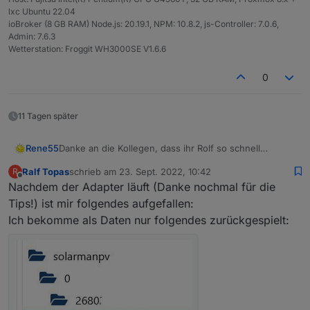
lxc Ubuntu 22.04
ioBroker (8 GB RAM) Node.js: 20.19.1, NPM: 10.8.2, js-Controller: 7.0.6,
Admin: 7.6.3
Wetterstation: Froggit WH3000SE V1.6.6
0
11 Tagen später
Rene55
Danke an die Kollegen, dass ihr Rolf so schnell
geholfen habt.
Ralf Topas
schrieb am
23. Sept. 2022, 10:42
R
zuletzt editiert von
Offline
Nachdem der Adapter läuft (Danke nochmal für die
Tips!) ist mir folgendes aufgefallen:
Ich bekomme als Daten nur folgendes zurückgespielt: