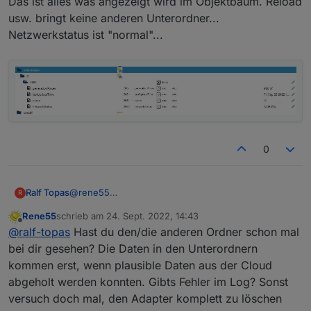
Das ist alles was angezeigt wird im Objektbaum. Reload
usw. bringt keine anderen Unterordner...
Netzwerkstatus ist "normal"...
0
@
rene55
Ralf Topas
R
Das ist alles was angezeigt wird im Objektbaum.
Rene55
schrieb am
24. Sept. 2022, 14:43
Reload usw. bringt keine anderen Unterordner...
zuletzt editiert von
Offline
@
ralf-topas
Hast du den/die anderen Ordner schon mal
Netzwerkstatus ist "normal"...
bei dir gesehen? Die Daten in den Unterordnern
kommen erst, wenn plausible Daten aus der Cloud
abgeholt werden konnten. Gibts Fehler im Log? Sonst
versuch doch mal, den Adapter komplett zu löschen