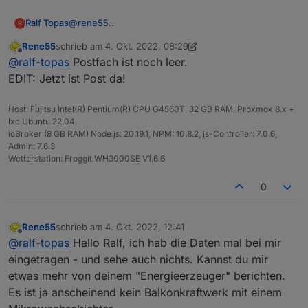
Ralf Topas
@
rene55
R
Schau mal in deine eMail.
Rene55
schrieb am
4. Okt. 2022, 08:29
VG & Danke
zuletzt editiert von Rene55
10. Apr. 2022, 14:29
Offline
@
ralf-topas
Postfach ist noch leer.
EDIT: Jetzt ist Post da!
Host: Fujitsu Intel(R) Pentium(R) CPU G4560T, 32 GB RAM, Proxmox 8.x +
lxc Ubuntu 22.04
ioBroker (8 GB RAM) Node.js: 20.19.1, NPM: 10.8.2, js-Controller: 7.0.6,
Admin: 7.6.3
Wetterstation: Froggit WH3000SE V1.6.6
0
Rene55
schrieb am
4. Okt. 2022, 12:41
zuletzt editiert von
Offline
@
ralf-topas
Hallo Ralf, ich hab die Daten mal bei mir
eingetragen - und sehe auch nichts. Kannst du mir
etwas mehr von deinem "Energieerzeuger" berichten.
Es ist ja anscheinend kein Balkonkraftwerk mit einem