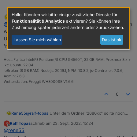
Hallo! Könnten wir bitte einige zusätzliche Dienste für
Rene55
schrieb am
23. Sept. 2022, 10:47
zuletzt editiert von
Funktionalität & Analytics
aktivieren? Sie können Ihre
Offline
@
ralf-topas
Unter dem Ordner '2680xx" sollte noch ein
Zustimmung später jederzeit ändern oder zurückziehen.
weiterer Ordner sein, in dem noch bis zu 13 weitere
Datenpunkte sind. Wie ist denn der derzeitige
Lassen Sie mich wählen
Das ist ok
'networkStatus' ?
Host: Fujitsu Intel(R) Pentium(R) CPU G4560T, 32 GB RAM, Proxmox 8.x +
lxc Ubuntu 22.04
ioBroker (8 GB RAM) Node.js: 20.19.1, NPM: 10.8.2, js-Controller: 7.0.6,
Admin: 7.6.3
Wetterstation: Froggit WH3000SE V1.6.6
0
Rene55
@
ralf-topas
Unter dem Ordner '2680xx" sollte noch
ein weiterer Ordner sein, in dem noch bis zu 13
Ralf Topas
schrieb am
23. Sept. 2022, 15:24
R
weitere Datenpunkte sind. Wie ist denn der derzeitige
zuletzt editiert von
Offline
@
rene55
'networkStatus' ?