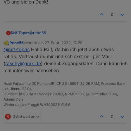
VG und vielen Dank!
0
@
rene55
Ralf Topas
R
Entschuldige die späte Antwort...
Rene55
schrieb am
27. Sept. 2022, 17:29
Zu deinen fragen:
Irgendwelche anderen Ideen?
zuletzt editiert von
Offline
@
ralf-topas
Hallo Ralf, da bin ich jetzt auch etwas
1.) Nein. Die anderen Ordner sind noch nie im
Gibts ggf. nen Cache?
Objektebaum vorhanden gewesen
Sprich deinstallieren, dann iobroker mal neustarten,
VG und vielen Dank!
ratlos. Vertraust du mir und schickst mir per Mail
2.) Daten werden erfolgreich abgefragt. Sprich Watt
dann re-installieren?
(
raschy@gmx.de
) deine 4 Zugangsdaten. Dann kann ich
Anzeige aktualisiert sich (identisch zur App auf dem
mal intensiver nachsehen
Handy)
3.) Log zeigt keine Fehler.
4.) Neuinstallation hat leider nicht geholfen...
Host: Fujitsu Intel(R) Pentium(R) CPU G4560T, 32 GB RAM, Proxmox 8.x +
lxc Ubuntu 22.04
ioBroker (8 GB RAM) Node.js: 20.19.1, NPM: 10.8.2, js-Controller: 7.0.6,
Admin: 7.6.3
Wetterstation: Froggit WH3000SE V1.6.6
R
2 Antworten
0