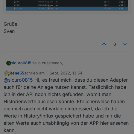
Grüße
Sven
0
Hallo zusammen,
sicuro0815
S
Rene55
schrieb am
1. Sept. 2022, 13:54
ich bin auch seit kurzem Besitzer einer kleinen
zuletzt editiert von
Offline
@
sicuro0815
Hi, es freut mich, dass du diesen Adapter
Solaranlage. Ich habe allerdings keinen
Wechselrichter von Bosswerk, sondern von Sofar
Ich würde mich freuen wenn man etwas mehr
auch für deine Anlage nutzen kannst. Tatsächlich habe
Solar. Und zwar das Modell: Sofar 1600TL-G3. Das
heraus holen könnte, aber ich freu mich auch jetzt
ich in der API noch nichts gefunden, womit man
Monitoring läuft hier aber auch über die Solarman
schon das ich nicht immer die Solarman APP
Ich hänge hier mal ein Bild von der ObjectView
Historienwerte auslesen könnte. Ehrlicherweise haben
PV Plattform (wahrscheinlich auch ein Logger von
aufrufen muss um den Tagesverlauf einsehen zu
dran wo gegenübergestellt der Sofar Solar (oben)
die mich auch nicht wirklich interessiert, da ich die
der gleichen Firma) was mich dazu bewegt hat mal
können.
und der MI600 (unten) von Bosswerk (ist bei
zu schauen ob der Adapter auch für mein Modell
meinem Vater im Einsatz) zu sehen sind.
Werte in History/Influx gespeichert habe und mir die
funktioniert. Und siehe da, grundsätzlich schon.
alten Werte auch unabhängig von der APP hier ansehen
Allerdings bekomme ich außer den aktuell
kann.
Erzeugten Leistungswert nichts weiter angezeigt.