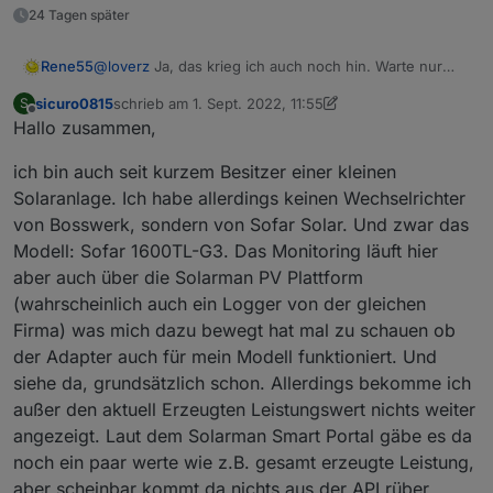
24 Tagen später
Rene55
@
loverz
Ja, das krieg ich auch noch hin. Warte nur
noch darauf, dass der Adapter ins ioBroker-Repository
sicuro0815
schrieb am
1. Sept. 2022, 11:55
S
kann.
zuletzt editiert von sicuro0815
9. Juli 2022, 14:17
Offline
Hallo zusammen,
ich bin auch seit kurzem Besitzer einer kleinen
Solaranlage. Ich habe allerdings keinen Wechselrichter
von Bosswerk, sondern von Sofar Solar. Und zwar das
Modell: Sofar 1600TL-G3. Das Monitoring läuft hier
aber auch über die Solarman PV Plattform
(wahrscheinlich auch ein Logger von der gleichen
Firma) was mich dazu bewegt hat mal zu schauen ob
der Adapter auch für mein Modell funktioniert. Und
siehe da, grundsätzlich schon. Allerdings bekomme ich
außer den aktuell Erzeugten Leistungswert nichts weiter
angezeigt. Laut dem Solarman Smart Portal gäbe es da
noch ein paar werte wie z.B. gesamt erzeugte Leistung,
aber scheinbar kommt da nichts aus der API rüber.