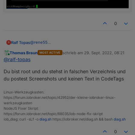
0
@
rene55
Ralf Topas
R
Ich schau mal ;-)
Thomas Braun
schrieb am
29. Sept. 2022, 08:21
MOST ACTIVE
Was ich eben versucht habe war, den npm install
zuletzt editiert von
Online
@
ralf-topas
befehl über die Konsole laufen zu lassen.
Da kam folgendes bei raus:
Du bist root und du stehst in falschen Verzeichnis und
du postest Screenshots und keinen Text in CodeTags
Linux-Werkzeugkasten:
https://forum.iobroker.net/topic/42952/der-kleine-iobroker-linux-
werkzeugkasten
NodeJS Fixer Skript:
https://forum.iobroker.net/topic/68035/iob-node-fix-skript
iob_diag: curl -sLf -o
diag.sh
https://iobroker.net/diag.sh && bash
diag.sh
0