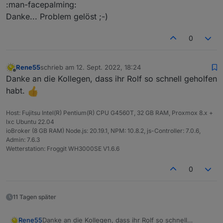
Offline
:man-facepalming:
Danke... Problem gelöst ;-)
0
Rene55
schrieb am
12. Sept. 2022, 18:24
zuletzt editiert von
Offline
Danke an die Kollegen, dass ihr Rolf so schnell geholfen
habt.
Host: Fujitsu Intel(R) Pentium(R) CPU G4560T, 32 GB RAM, Proxmox 8.x +
lxc Ubuntu 22.04
ioBroker (8 GB RAM) Node.js: 20.19.1, NPM: 10.8.2, js-Controller: 7.0.6,
Admin: 7.6.3
Wetterstation: Froggit WH3000SE V1.6.6
0
11 Tagen später
Rene55
Danke an die Kollegen, dass ihr Rolf so schnell