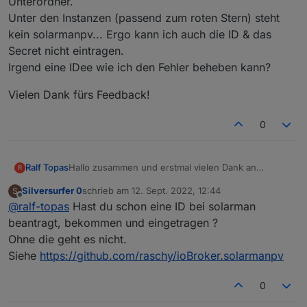
Unterordner.
Unter den Instanzen (passend zum roten Stern) steht
kein solarmanpv... Ergo kann ich auch die ID & das
Secret nicht eintragen.
Irgend eine IDee wie ich den Fehler beheben kann?
Vielen Dank fürs Feedback!
0
Hallo zusammen und erstmal vielen Dank an
Ralf Topas
R
@
Rene55
für dein Engagement!
Silversurfer 0
schrieb am
12. Sept. 2022, 12:44
S
Ich hab bei/nach der installation ein kleines Problem:
zuletzt editiert von
Offline
@
ralf-topas
Hast du schon eine ID bei solarman
Die Installation läuft ohne Fehlermeldung druch.
Unter Adapter (roter Stern) finde ich den Adapter in
Vielen Dank fürs Feedback!
beantragt, bekommen und eingetragen ?
der aktuellen Version 0.1.3
Ohne die geht es nicht.
Unter Objekte steht ein leerer solarmanpv Ordner
Siehe
https://github.com/raschy/ioBroker.solarmanpv
ohne Unterordner.
Unter den Instanzen (passend zum roten Stern)
steht kein solarmanpv... Ergo kann ich auch die ID &
0
das Secret nicht eintragen.