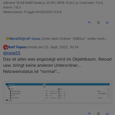
ioBroker (8 GB RAM) Node.js: 20.19.1, NPM: 10.8.2, js-Controller: 7.0.6,
Admin: 7.6.3
Wetterstation: Froggit WH3000SE V1.6.6
0
Rene55
@
ralf-topas
Unter dem Ordner '2680xx" sollte noch
ein weiterer Ordner sein, in dem noch bis zu 13
Ralf Topas
schrieb am
23. Sept. 2022, 15:24
R
weitere Datenpunkte sind. Wie ist denn der derzeitige
zuletzt editiert von
Offline
@
rene55
'networkStatus' ?
Das ist alles was angezeigt wird im Objektbaum. Reload
usw. bringt keine anderen Unterordner...
Netzwerkstatus ist "normal"...
0