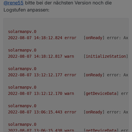
Offline
@
rene55
bitte bei der nächsten Version noch die
denke, der Adapter ist (erstmal) so fertig. Danke für
die tatkräftige Unterstützung.
Logstufen anpassen:
solarmanpv.0
2022-08-07 14:18:12.824	
error
	[
onReady
] 
error: Axi
solarmanpv.0
2022-08-07 14:18:12.817	
warn
	[
initializeStation
] 
solarmanpv.0
2022-08-07 13:12:12.177	
error
	[
onReady
] 
error: Axi
solarmanpv.0
2022-08-07 13:12:12.170	
warn
	[
getDeviceData
] 
erro
solarmanpv.0
2022-08-07 13:06:15.443	
error
	[
onReady
] 
error: Axi
solarmanpv.0
2022-08-07 13:06:15.438	
warn
	[
getDeviceData
] 
erro