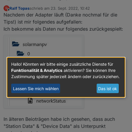
geholfen habt.
Ralf Topas
schrieb am
23. Sept. 2022, 10:42
R
zuletzt editiert von
Offline
Nachdem der Adapter läuft (Danke nochmal für die
Tips!) ist mir folgendes aufgefallen:
Ich bekomme als Daten nur folgendes zurückgespielt:
Hallo! Könnten wir bitte einige zusätzliche Dienste für
Funktionalität & Analytics
aktivieren? Sie können Ihre
Zustimmung später jederzeit ändern oder zurückziehen.
Lassen Sie mich wählen
Das ist ok
In älteren Beioträgen habe ich gesehen, dass auch
"Station Data" & "Device Data" als Unterpunkt