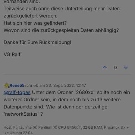
vorhanden sind.
Teilweise auch ohne diese Unterteilung mehr Daten
zurückgeliefert werden.
Hat sich hier was geändert?
Wovon sind die zurückgespielten Daten abhängig?
Danke für Eure Rückmeldung!
VG Ralf
0
Rene55
schrieb am
23. Sept. 2022, 10:47
zuletzt editiert von
Offline
@
ralf-topas
Unter dem Ordner '2680xx" sollte noch ein
weiterer Ordner sein, in dem noch bis zu 13 weitere
Datenpunkte sind. Wie ist denn der derzeitige
'networkStatus' ?
Host: Fujitsu Intel(R) Pentium(R) CPU G4560T, 32 GB RAM, Proxmox 8.x +
lxc Ubuntu 22.04