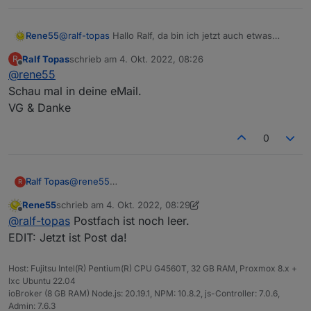
Rene55
@
ralf-topas
Hallo Ralf, da bin ich jetzt auch etwas
ratlos. Vertraust du mir und schickst mir per Mail
Ralf Topas
schrieb am
4. Okt. 2022, 08:26
R
(
raschy@gmx.de
) deine 4 Zugangsdaten. Dann kann
zuletzt editiert von
Offline
@
rene55
ich mal intensiver nachsehen
Schau mal in deine eMail.
VG & Danke
0
Ralf Topas
@
rene55
R
Schau mal in deine eMail.
Rene55
schrieb am
4. Okt. 2022, 08:29
VG & Danke
zuletzt editiert von Rene55
10. Apr. 2022, 14:29
Offline
@
ralf-topas
Postfach ist noch leer.
EDIT: Jetzt ist Post da!
Host: Fujitsu Intel(R) Pentium(R) CPU G4560T, 32 GB RAM, Proxmox 8.x +
lxc Ubuntu 22.04
ioBroker (8 GB RAM) Node.js: 20.19.1, NPM: 10.8.2, js-Controller: 7.0.6,
Admin: 7.6.3