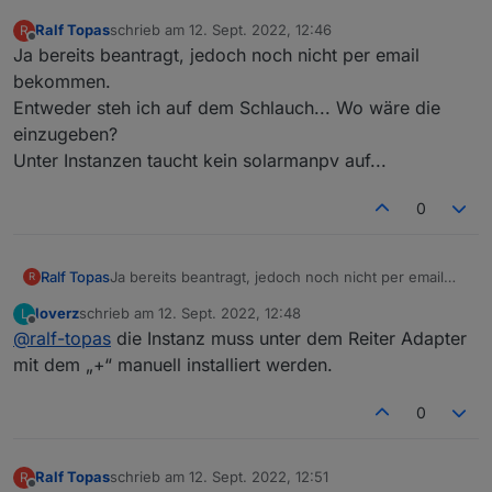
Irgend eine IDee wie ich den Fehler beheben kann?
Ralf Topas
schrieb am
12. Sept. 2022, 12:46
R
zuletzt editiert von
Offline
Ja bereits beantragt, jedoch noch nicht per email
bekommen.
Entweder steh ich auf dem Schlauch... Wo wäre die
einzugeben?
Unter Instanzen taucht kein solarmanpv auf...
0
Ralf Topas
Ja bereits beantragt, jedoch noch nicht per email
R
bekommen.
loverz
schrieb am
12. Sept. 2022, 12:48
L
Entweder steh ich auf dem Schlauch... Wo wäre die
zuletzt editiert von
Offline
@
ralf-topas
die Instanz muss unter dem Reiter Adapter
einzugeben?
Unter Instanzen taucht kein solarmanpv auf...
mit dem „+“ manuell installiert werden.
0
Ralf Topas
schrieb am
12. Sept. 2022, 12:51
R
zuletzt editiert von