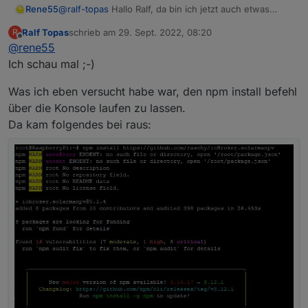
Rene55
@
ralf-topas
Hallo Ralf, da bin ich jetzt auch etwas
ratlos. Vertraust du mir und schickst mir per Mail
Ralf Topas
schrieb am
29. Sept. 2022, 08:20
R
(
raschy@gmx.de
) deine 4 Zugangsdaten. Dann kann
zuletzt editiert von
Offline
@
rene55
ich mal intensiver nachsehen
Ich schau mal ;-)
Was ich eben versucht habe war, den npm install befehl
über die Konsole laufen zu lassen.
Da kam folgendes bei raus: