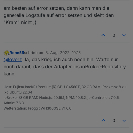
am besten auf error setzen, dann kann man die
generelle Logstufe auf error setzen und sieht den
"Kram" nicht ;)
0
Rene55
schrieb am
8. Aug. 2022, 10:15
zuletzt editiert von
Offline
@
loverz
Ja, das krieg ich auch noch hin. Warte nur
noch darauf, dass der Adapter ins ioBroker-Repository
kann.
Host: Fujitsu Intel(R) Pentium(R) CPU G4560T, 32 GB RAM, Proxmox 8.x +
lxc Ubuntu 22.04
ioBroker (8 GB RAM) Node.js: 20.19.1, NPM: 10.8.2, js-Controller: 7.0.6,
Admin: 7.6.3
Wetterstation: Froggit WH3000SE V1.6.6
0