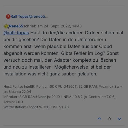
@
rene55
Ralf Topas
R
Das ist alles was angezeigt wird im Objektbaum.
Rene55
schrieb am
24. Sept. 2022, 14:43
Reload usw. bringt keine anderen Unterordner...
zuletzt editiert von
Offline
@
ralf-topas
Hast du den/die anderen Ordner schon mal
Netzwerkstatus ist "normal"...
bei dir gesehen? Die Daten in den Unterordnern
kommen erst, wenn plausible Daten aus der Cloud
abgeholt werden konnten. Gibts Fehler im Log? Sonst
versuch doch mal, den Adapter komplett zu löschen
und neu zu installieren. Möglicherweise ist bei der
Installation was nicht ganz sauber gelaufen.
Host: Fujitsu Intel(R) Pentium(R) CPU G4560T, 32 GB RAM, Proxmox 8.x +
lxc Ubuntu 22.04
ioBroker (8 GB RAM) Node.js: 20.19.1, NPM: 10.8.2, js-Controller: 7.0.6,
Admin: 7.6.3
Wetterstation: Froggit WH3000SE V1.6.6
0