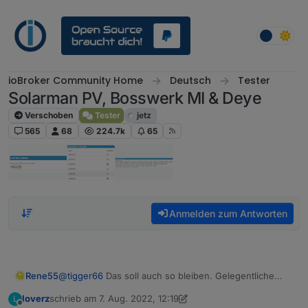
Weiter zum Inhalt
ioBroker Community Home
Deutsch
Tester
Solarman PV, Bosswerk MI & Deye
Verschoben
Tester
jetz
565
68
224.7k
65
Anmelden zum Antworten
Rene55
@
tigger66
Das soll auch so bleiben. Gelegentliche
Axios-Fehler werden immer wieder mal auftreten -
loverz
schrieb am
7. Aug. 2022, 12:19
L
lässt sich auch nicht verhindern. Ich für meinen Teil
zuletzt editiert von loverz
8. Juli 2022, 14:20