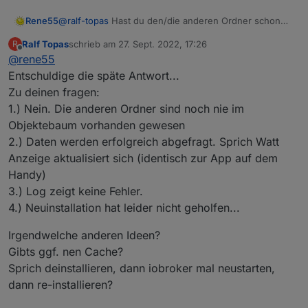
Rene55
@
ralf-topas
Hast du den/die anderen Ordner schon
mal bei dir gesehen? Die Daten in den Unterordnern
Ralf Topas
schrieb am
27. Sept. 2022, 17:26
R
kommen erst, wenn plausible Daten aus der Cloud
zuletzt editiert von
Offline
@
rene55
abgeholt werden konnten. Gibts Fehler im Log? Sonst
versuch doch mal, den Adapter komplett zu löschen
Entschuldige die späte Antwort...
und neu zu installieren. Möglicherweise ist bei der
Zu deinen fragen:
Installation was nicht ganz sauber gelaufen.
1.) Nein. Die anderen Ordner sind noch nie im
Objektebaum vorhanden gewesen
2.) Daten werden erfolgreich abgefragt. Sprich Watt
Anzeige aktualisiert sich (identisch zur App auf dem
Handy)
3.) Log zeigt keine Fehler.
4.) Neuinstallation hat leider nicht geholfen...
Irgendwelche anderen Ideen?
Gibts ggf. nen Cache?
Sprich deinstallieren, dann iobroker mal neustarten,
dann re-installieren?