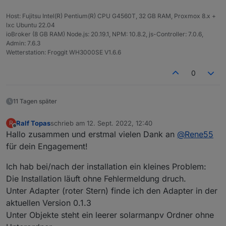
Laut dem Solarman Smart Portal gäbe es da noch
ein paar werte wie z.B. gesamt erzeugte Leistung,
Host: Fujitsu Intel(R) Pentium(R) CPU G4560T, 32 GB RAM, Proxmox 8.x +
aber scheinbar kommt da nichts aus der API rüber.
lxc Ubuntu 22.04
ioBroker (8 GB RAM) Node.js: 20.19.1, NPM: 10.8.2, js-Controller: 7.0.6,
Admin: 7.6.3
Wetterstation: Froggit WH3000SE V1.6.6
Grüße
Sven
0
11 Tagen später
Ralf Topas
schrieb am
12. Sept. 2022, 12:40
R
zuletzt editiert von
Offline
Hallo zusammen und erstmal vielen Dank an
@
Rene55
für dein Engagement!
Ich hab bei/nach der installation ein kleines Problem:
Die Installation läuft ohne Fehlermeldung druch.
Unter Adapter (roter Stern) finde ich den Adapter in der
aktuellen Version 0.1.3
Unter Objekte steht ein leerer solarmanpv Ordner ohne