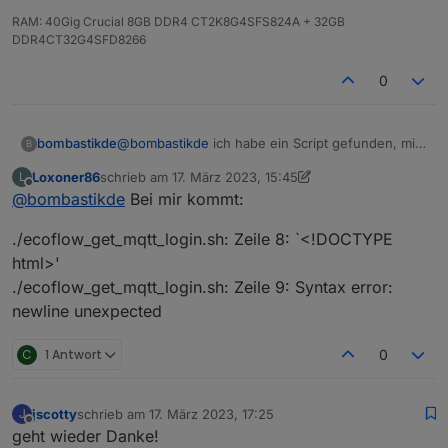
RAM: 40Gig Crucial 8GB DDR4 CT2K8G4SFS824A + 32GB
DDR4CT32G4SFD8266
0
@
bombastikde
ich habe ein Script gefunden, mit
bombastikde
B
dem dem Client ID ausgelesen wird und nun
Loxoner86
schrieb am
17. März 2023, 15:45
L
kommen auch wieder Werte!
https://github.com/mmiller7/ecoflow-
zuletzt editiert von Loxoner86
Offline
@
bombastikde
Bei mir kommt:
withoutflow/blob/main/cloud-
mqtt/ecoflow_get_mqtt_login.sh
./ecoflow_get_mqtt_login.sh: Zeile 8: `<!DOCTYPE
html>'
./ecoflow_get_mqtt_login.sh: Zeile 9: Syntax error:
newline unexpected
C
1 Antwort
0
jscotty
schrieb am
17. März 2023, 17:25
J
zuletzt editiert von
Offline
geht wieder Danke!