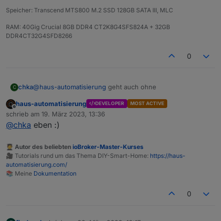
Speicher: Transcend MTS800 M.2 SSD 128GB SATA III, MLC
RAM: 40Gig Crucial 8GB DDR4 CT2K8G4SFS824A + 32GB
DDR4CT32G4SFD8266
0
chka
@
haus-automatisierung
geht auch ohne
C
haus-automatisierung
DEVELOPER
MOST ACTIVE
Offline
schrieb am
19. März 2023, 13:36
zuletzt editiert von
@
chka
eben :)
🧑‍🎓 Autor des beliebten
ioBroker-Master-Kurses
🎥 Tutorials rund um das Thema DIY-Smart-Home:
https://haus-
automatisierung.com/
📚 Meine
Dokumentation
0