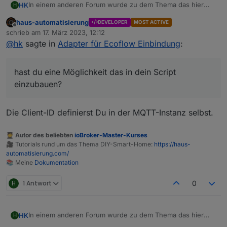
In einem anderen Forum wurde zu dem Thema das hier
HK
H
herausgefunden:
haus-automatisierung
DEVELOPER
MOST ACTIVE
Ecoflow mqtt is no longer working: bad username or
Offline
schrieb am
17. März 2023, 12:12
password. Looks like they did some changes. Auth/login
zuletzt editiert von
@
hk
sagte in
Adapter für Ecoflow Einbindung
:
and iot-auth/app/certification still works but MQTT connect
As I though, they added filtration by MQTT Client ID. If I use
fails.
the same Client ID the Android app uses it works
@
haus-automatisierung
, hast du eine Möglichkeit das in
hast du eine Möglichkeit das in dein Script
dein Script einzubauen? Und wie komme ich an die ID?
einzubauen?
Die Client-ID definierst Du in der MQTT-Instanz selbst.
🧑‍🎓 Autor des beliebten
ioBroker-Master-Kurses
🎥 Tutorials rund um das Thema DIY-Smart-Home:
https://haus-
automatisierung.com/
📚 Meine
Dokumentation
H
1 Antwort
0
In einem anderen Forum wurde zu dem Thema das hier
HK
H
herausgefunden: