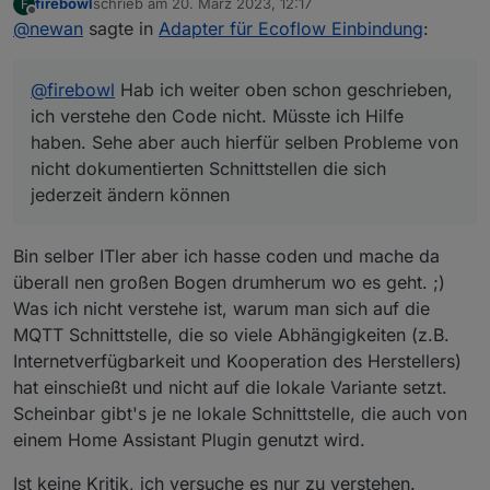
firebowl
schrieb am
20. März 2023, 12:17
F
zuletzt editiert von
Offline
@
newan
sagte in
Adapter für Ecoflow Einbindung
:
@
firebowl
Hab ich weiter oben schon geschrieben,
ich verstehe den Code nicht. Müsste ich Hilfe
haben. Sehe aber auch hierfür selben Probleme von
nicht dokumentierten Schnittstellen die sich
jederzeit ändern können
Bin selber ITler aber ich hasse coden und mache da
überall nen großen Bogen drumherum wo es geht. ;)
Was ich nicht verstehe ist, warum man sich auf die
MQTT Schnittstelle, die so viele Abhängigkeiten (z.B.
Internetverfügbarkeit und Kooperation des Herstellers)
hat einschießt und nicht auf die lokale Variante setzt.
Scheinbar gibt's je ne lokale Schnittstelle, die auch von
einem Home Assistant Plugin genutzt wird.
Ist keine Kritik, ich versuche es nur zu verstehen.