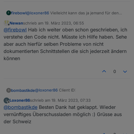
firebowl
@
loxoner86
Vielleicht kann das ja jemand für den
F
IoBroker umsetzen. :)
Newan
schrieb am
19. März 2023, 06:55
zuletzt editiert von
Offline
@
firebowl
Hab ich weiter oben schon geschrieben, ich
verstehe den Code nicht. Müsste ich Hilfe haben. Sehe
aber auch hierfür selben Probleme von nicht
dokumentierten Schnittstellen die sich jederzeit ändern
können
0
@
loxoner86
Client ID:
bombastikde
B
Loxoner86
schrieb am
19. März 2023, 07:33
L
ANDROID_<UUID>_<userId>
zuletzt editiert von
Offline
@
bombastikde
Besten Dank hat geklappt. Wieder
Also zum Beispiel:
vernünftiges Überschussladen möglich :) Grüsse aus
der Schweiz
ANDROID_FF35C21C-D9D2-4709-9664-
DF617C905138_123123123123123123