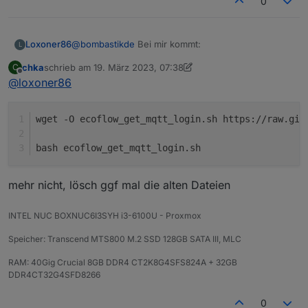
0
Siehe:
https://haus-
automatisierung.com/hardware/2023/02/13/ecofl
ow-river-2-usv-batteriespeicher.html
@
bombastikde
Bei mir kommt:
Loxoner86
L
chka
schrieb am
19. März 2023, 07:38
C
./ecoflow_get_mqtt_login.sh: Zeile 8: `<!DOCTYPE
zuletzt editiert von chka
4. Mai 2023, 16:26
Offline
@
loxoner86
html>'
./ecoflow_get_mqtt_login.sh: Zeile 9: Syntax error:
newline unexpected
wget -O ecoflow_get_mqtt_login.sh https://raw.git
bash ecoflow_get_mqtt_login.sh
mehr nicht, lösch ggf mal die alten Dateien
INTEL NUC BOXNUC6I3SYH i3-6100U - Proxmox
Speicher: Transcend MTS800 M.2 SSD 128GB SATA III, MLC
RAM: 40Gig Crucial 8GB DDR4 CT2K8G4SFS824A + 32GB
DDR4CT32G4SFD8266
0