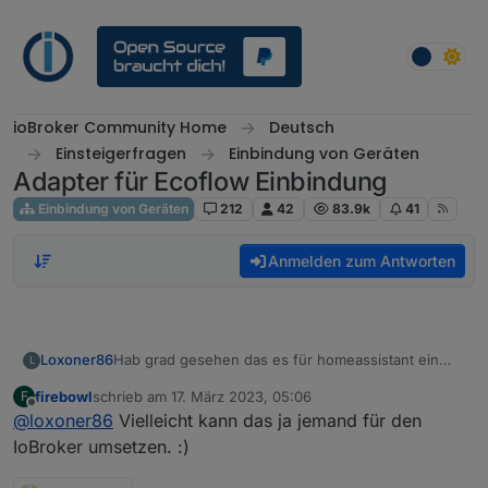
Weiter zum Inhalt
ioBroker Community Home
Deutsch
Einsteigerfragen
Einbindung von Geräten
Adapter für Ecoflow Einbindung
Einbindung von Geräten
212
42
83.9k
41
Anmelden zum Antworten
Loxoner86
Hab grad gesehen das es für homeassistant ein
L
addon gibt, welches mit der lokalen IP konfiguriert
firebowl
schrieb am
17. März 2023, 05:06
F
wird.
zuletzt editiert von
Offline
@
loxoner86
Vielleicht kann das ja jemand für den
IoBroker umsetzen. :)