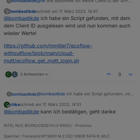
bombastikde
@
hk
wie bekomme ich meine Client ID der APP
B
heraus?
bombastikde
schrieb am
17. März 2023, 14:47
B
zuletzt editiert von
Offline
@
bombastikde
ich habe ein Script gefunden, mit dem
dem Client ID ausgelesen wird und nun kommen auch
wieder Werte!
https://github.com/mmiller7/ecoflow-
withoutflow/blob/main/cloud-
mqtt/ecoflow_get_mqtt_login.sh
C
L
2 Antworten
0
@
bombastikde
ich habe ein Script gefunden, mit
bombastikde
B
dem dem Client ID ausgelesen wird und nun
chka
schrieb am
17. März 2023, 14:51
C
kommen auch wieder Werte!
https://github.com/mmiller7/ecoflow-
zuletzt editiert von
Offline
@
bombastikde
kann ich bestätigen, geht danke
withoutflow/blob/main/cloud-
mqtt/ecoflow_get_mqtt_login.sh
INTEL NUC BOXNUC6I3SYH i3-6100U - Proxmox
Speicher: Transcend MTS800 M.2 SSD 128GB SATA III, MLC