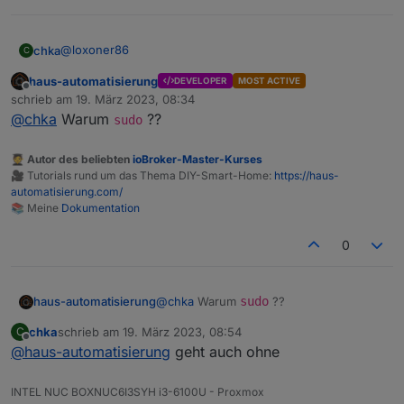
@
loxoner86
chka
C
haus-automatisierung
DEVELOPER
MOST ACTIVE
wget -O ecoflow_get_mqtt_login.sh https://raw.g
Offline
schrieb am
19. März 2023, 08:34
zuletzt editiert von
mehr nicht, lösch ggf mal die alten Dateien
@
chka
Warum
??
sudo
🧑‍🎓 Autor des beliebten
ioBroker-Master-Kurses
🎥 Tutorials rund um das Thema DIY-Smart-Home:
https://haus-
automatisierung.com/
📚 Meine
Dokumentation
0
haus-automatisierung
@
chka
Warum
sudo
??
chka
schrieb am
19. März 2023, 08:54
C
zuletzt editiert von
Offline
@
haus-automatisierung
geht auch ohne
INTEL NUC BOXNUC6I3SYH i3-6100U - Proxmox