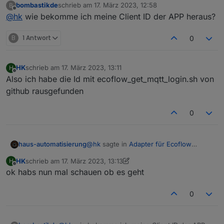
bombastikde
schrieb am
17. März 2023, 12:58
B
Ecoflow mqtt is no longer working: bad username or
zuletzt editiert von
Offline
@
hk
wie bekomme ich meine Client ID der APP heraus?
password. Looks like they did some changes. Auth/login
and iot-auth/app/certification still works but MQTT connect
As I though, they added filtration by MQTT Client ID. If I use
fails.
the same Client ID the Android app uses it works
B
1 Antwort
0
@
haus-automatisierung
, hast du eine Möglichkeit das in
dein Script einzubauen? Und wie komme ich an die ID?
HK
schrieb am
17. März 2023, 13:11
H
zuletzt editiert von
Offline
Also ich habe die Id mit ecoflow_get_mqtt_login.sh von
github rausgefunden
0
@
hk
sagte in
Adapter für Ecoflow
haus-automatisierung
Einbindung
:
HK
schrieb am
17. März 2023, 13:13
H
zuletzt editiert von HK
Offline
ok habs nun mal schauen ob es geht
hast du eine Möglichkeit das in
dein Script einzubauen?
Die Client-ID definierst Du in der MQTT-
0
Instanz selbst.