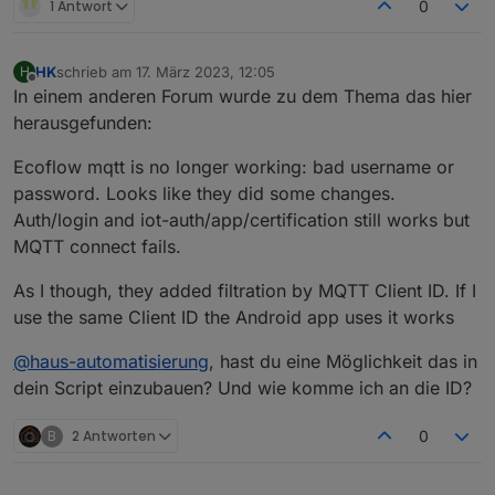
1 Antwort
0
HK
schrieb am
17. März 2023, 12:05
H
zuletzt editiert von
Offline
In einem anderen Forum wurde zu dem Thema das hier
herausgefunden:
Ecoflow mqtt is no longer working: bad username or
password. Looks like they did some changes.
Auth/login and iot-auth/app/certification still works but
MQTT connect fails.
As I though, they added filtration by MQTT Client ID. If I
use the same Client ID the Android app uses it works
@
haus-automatisierung
, hast du eine Möglichkeit das in
dein Script einzubauen? Und wie komme ich an die ID?
B
2 Antworten
0