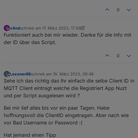
0
x4nd
schrieb am
17. März 2023, 17:56
X
zuletzt editiert von x4nd
Offline
Funktioniert auch bei mir wieder. Danke für die Info mit
der ID über das Script.
0
Loxoner86
schrieb am
19. März 2023, 06:48
L
zuletzt editiert von
Offline
Sehe ich das richtig das Ihr einfach die selbe Client ID in
MQTT Client eintragt welche die Registriert App Nuzt
und per Script ausgelesen wird ?
Bei mir lief alles bis vor ein paar Tagen. Habe
hoffnungsvoll die ClientID eingetragen. Aber nach wie
vor Bad Username or Password :(
Hat jemand einen Tipp