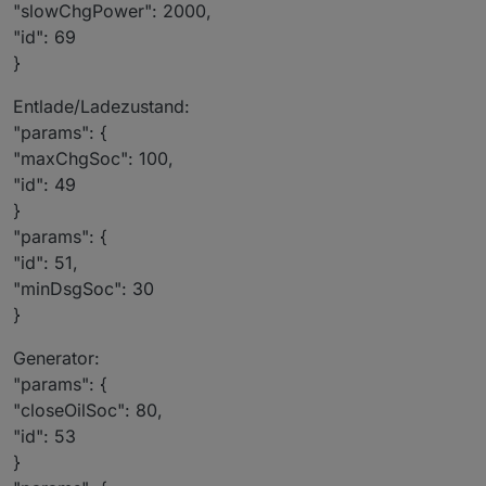
"slowChgPower": 2000,
"id": 69
}
Entlade/Ladezustand:
"params": {
"maxChgSoc": 100,
"id": 49
}
"params": {
"id": 51,
"minDsgSoc": 30
}
Generator:
"params": {
"closeOilSoc": 80,
"id": 53
}