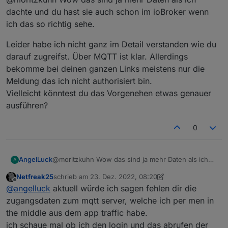
dachte und du hast sie auch schon im ioBroker wenn
ich das so richtig sehe.
Leider habe ich nicht ganz im Detail verstanden wie du
darauf zugreifst. Über MQTT ist klar. Allerdings
bekomme bei deinen ganzen Links meistens nur die
Meldung das ich nicht authorisiert bin.
Vielleicht könntest du das Vorgenehen etwas genauer
ausführen?
0
@moritzkuhn Wow das sind ja mehr Daten als ich
AngelLuck
A
dachte und du hast sie auch schon im ioBroker
Netfreak25
schrieb am
23. Dez. 2022, 08:20
wenn ich das so richtig sehe.
Leider habe ich nicht ganz im Detail verstanden wie
zuletzt editiert von Netfreak25
Offline
@
angelluck
aktuell würde ich sagen fehlen dir die
du darauf zugreifst. Über MQTT ist klar. Allerdings
bekomme bei deinen ganzen Links meistens nur
zugangsdaten zum mqtt server, welche ich per men in
die Meldung das ich nicht authorisiert bin.
the middle aus dem app traffic habe.
Vielleicht könntest du das Vorgenehen etwas
ich schaue mal ob ich den login und das abrufen der
genauer ausführen?