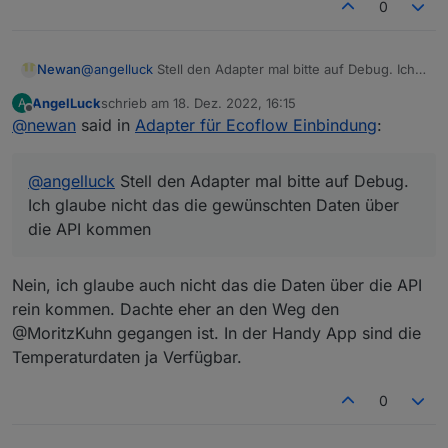
0
"params": {
Nachricht auch versand aber es ist nichts passiert.
gemacht in der id und den timestamp auch massiv
"inv.cfgAcEnabled": 0,
Eventuell wird immer nur die Nachricht mit der
erhöht (es hätte so simpel sein können:P )
"inv.invOutFreq": 0,
nächst höheren id beachtet (wahrscheinlich um
Aber meine Nachricht wurde ignoriert. Warum weiß
Newan
@
angelluck
Stell den Adapter mal bitte auf Debug. Ich
"inv.invOutAmp": 0,
race conditions vorzubeugen).
ich aber noch nicht.
glaube nicht das die gewünschten Daten über die API
"inv.invOutVol": 0,
AngelLuck
schrieb am
18. Dez. 2022, 16:15
A
kommen
"inv.acInVol": 0
zuletzt editiert von
Offline
@
newan
said in
Adapter für Ecoflow Einbindung
:
}
}
@
angelluck
Stell den Adapter mal bitte auf Debug.
Ich glaube nicht das die gewünschten Daten über
die API kommen
Nein, ich glaube auch nicht das die Daten über die API
rein kommen. Dachte eher an den Weg den
@MoritzKuhn gegangen ist. In der Handy App sind die
Temperaturdaten ja Verfügbar.
0