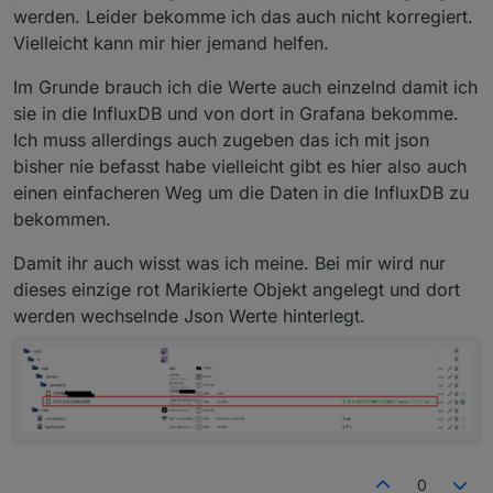
können (generell praktisch wenn es keine api gibt)
}
werden. Leider bekomme ich das auch nicht korregiert.
"maxChgSoc": 100,
Generator:
"id": 49
"params": {
Vielleicht kann mir hier jemand helfen.
}
"closeOilSoc": 80,
Autoeingang:
"params": {
"id": 53
"params": {
Im Grunde brauch ich die Werte auch einzelnd damit ich
"id": 51,
}
"currMa": 8000,
Standby:
sie in die InfluxDB und von dort in Grafana bekomme.
"minDsgSoc": 30
"params": {
"id": 71
"params": {
Ich muss allerdings auch zugeben das ich mit json
}
"openOilSoc": 27,
}
"id": 33,
Wechselstrom Zeitüberschreitung:
"id": 52
"standByMode": 30
"params": {
bisher nie befasst habe vielleicht gibt es hier also auch
}
}
"standByMins": 1440,
AC immer eingeschaltet:
einen einfacheren Weg um die Daten in die InfluxDB zu
"id": 153
"params": {
bekommen.
}
"id": 84,
Der vollständigkeit halber Bildschirmtimeout:
"enabled": 1
"params": {
Damit ihr auch wisst was ich meine. Bei mir wird nur
}
"lcdTime": 300,
dieses einzige rot Marikierte Objekt angelegt und dort
"id": 39
}
werden wechselnde Json Werte hinterlegt.
0