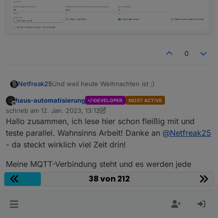
0
Und weil heute Weihnachten ist ;)
Netfreak25
haus-automatisierung
DEVELOPER
MOST ACTIVE
AC Enable/Disable
Offline
schrieb am
12. Jan. 2023, 13:12
zuletzt editiert von haus-automatisierung
Hallo zusammen, ich lese hier schon fleißig mit und
Published nach:
/app/UserID/Seriennummer/thing/property/set
teste parallel. Wahnsinns Arbeit! Danke an
@
Netfreak25
Die UserID bekommt man auch von meinem mqqt
- da steckt wirklich viel Zeit drin!
credentials skript.
{

Meine MQTT-Verbindung steht und es werden jede
  "from": "Android",

Menge Werte erfasst. Aber:
Für disable ne 0 statt der 1 bei enable
38 von 212
  "id": "1",

"enabled": 0
  "moduleType": 0,

@
netfreak25
sagte in
Adapter für Ecoflow Einbindung
:
Zum Sniffen einfach dieses Topic subscriben und
  "operateType": "TCP",

dann den traffic beobachten
  "params": {

Die id in params steht für AC. Das habe ich per try
Es gibt zudem noch
    "id": 66,
