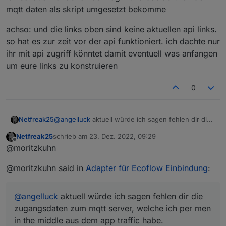
mqtt daten als skript umgesetzt bekomme
achso: und die links oben sind keine aktuellen api links.
so hat es zur zeit vor der api funktioniert. ich dachte nur
ihr mit api zugriff könntet damit eventuell was anfangen
um eure links zu konstruieren
0
@
angelluck
aktuell würde ich sagen fehlen dir die
Netfreak25
zugangsdaten zum mqtt server, welche ich per
Netfreak25
schrieb am
23. Dez. 2022, 09:29
men in the middle aus dem app traffic habe.
achso: und die links oben sind keine aktuellen api
zuletzt editiert von
Offline
@moritzkuhn
ich schaue mal ob ich den login und das abrufen
links. so hat es zur zeit vor der api funktioniert. ich
der mqtt daten als skript umgesetzt bekomme
dachte nur ihr mit api zugriff könntet damit
@moritzkuhn said in
Adapter für Ecoflow Einbindung
:
eventuell was anfangen um eure links zu
konstruieren
@
angelluck
aktuell würde ich sagen fehlen dir die
zugangsdaten zum mqtt server, welche ich per men
in the middle aus dem app traffic habe.