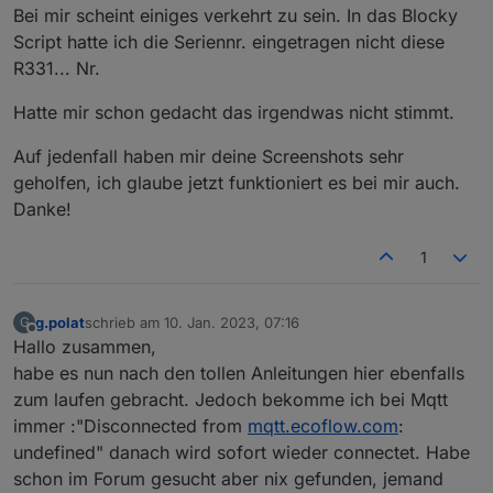
Patern geändert. Hatte nicht verstanden das da
Bei mir scheint einiges verkehrt zu sein. In das Blocky
was rein muss.
Script hatte ich die Seriennr. eingetragen nicht diese
Das Blocky Script läuft ja schon bei mir. Sonst
R331... Nr.
hätte ich gar keine Ausgabe im IoBroker. Aber
ich bekomme halt mehrere Json Tabellen in
Hatte mir schon gedacht das irgendwas nicht stimmt.
einer Variablen gespeichert. Das ist irgendwie
ungünstig.
Auf jedenfall haben mir deine Screenshots sehr
Kannst du mal zeigen wie das bei dir jetzt
geholfen, ich glaube jetzt funktioniert es bei mir auch.
aussieht im Iobroker also den Teil mit meinem
Danke!
Du musst aber auch den Ordner in der 0_userdata
letzten Screenshot? Bei mir sieht es genauso
anlegen den du ganz oben im blockly auswählst
aus wie zu vor.
1
damit er dir dort alle Datenpunkte automatisch
anlegt.
g.polat
schrieb am
10. Jan. 2023, 07:16
G
zuletzt editiert von
Offline
Hallo zusammen,
habe es nun nach den tollen Anleitungen hier ebenfalls
zum laufen gebracht. Jedoch bekomme ich bei Mqtt
immer :"Disconnected from
mqtt.ecoflow.com
:
undefined" danach wird sofort wieder connectet. Habe
schon im Forum gesucht aber nix gefunden, jemand