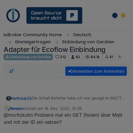
Weiter zum Inhalt
ioBroker Community Home
Deutsch
Einsteigerfragen
Einbindung von Geräten
Adapter für Ecoflow Einbindung
Einbindung von Geräten
212
42
84.1k
41
Anmelden zum Antworten
Die Schalt Befehle habe ich wie gesagt im MQTT
Netfreak25
Traffic sehen können.
Newan
schrieb am
18. Dez. 2022, 13:36
Das AC schalten sah wie folgt aus (In diesem Fall
{
zuletzt editiert von
Offline
@moritzkuhn Probiere mal ein GET (holen) über Mqtt
aus schalten - für an war cfgAcEnabled 1):
"id": 1341924884043927800,
"version": "1.0",
Wobei wahrscheinlich nur "inv.cfgAcEnabled": 0
und mit der ID ein setzen?
"timestamp": 1670956617,
eine rolle spielt.
"moduleType": "3",
Ich habe mit dem MQTT Dashboard eben diese
Für meinen test hatte ich die 13 zu einer 14