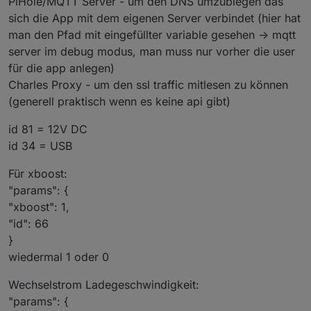
PiHole/MQTT Server - um den DNS umzubiegen das
sich die App mit dem eigenen Server verbindet (hier hat
man den Pfad mit eingefüllter variable gesehen -> mqtt
server im debug modus, man muss nur vorher die user
für die app anlegen)
Charles Proxy - um den ssl traffic mitlesen zu können
(generell praktisch wenn es keine api gibt)
id 81 = 12V DC
id 34 = USB
Für xboost:
"params": {
"xboost": 1,
"id": 66
}
wiedermal 1 oder 0
Wechselstrom Ladegeschwindigkeit:
"params": {