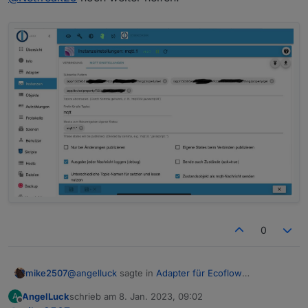
0
@
angelluck
sagte in
Adapter für Ecoflow
mike2507
Einbindung
:
AngelLuck
schrieb am
8. Jan. 2023, 09:02
A
zuletzt editiert von
Offline