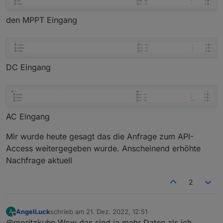
den MPPT Eingang
DC Eingang
AC Eingang
Mir wurde heute gesagt das die Anfrage zum API-
Access weitergegeben wurde. Anscheinend erhöhte
Nachfrage aktuell
2
AngelLuck
schrieb am
21. Dez. 2022, 12:51
A
zuletzt editiert von
Offline
@moritzkuhn Wow das sind ja mehr Daten als ich