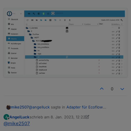
0
@
angelluck
sagte in
Adapter für Ecoflow
mike2507
Einbindung
:
AngelLuck
schrieb am
8. Jan. 2023, 12:22
A
zuletzt editiert von AngelLuck
1. Aug. 2023, 13:23
Offline
@
mike2507
@
mike2507
Ich habe jetzt auch die Werte im Subscribe