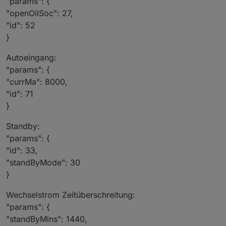
"params": {
"openOilSoc": 27,
"id": 52
}
Autoeingang:
"params": {
"currMa": 8000,
"id": 71
}
Standby:
"params": {
"id": 33,
"standByMode": 30
}
Wechselstrom Zeitüberschreitung:
"params": {
"standByMins": 1440,