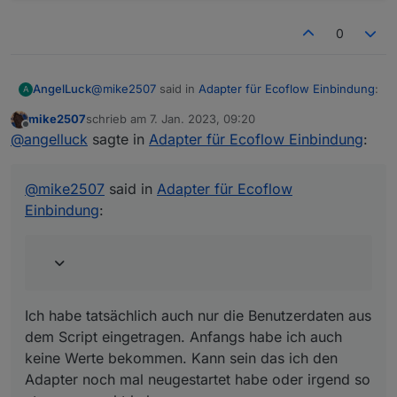
0
@
mike2507
said in
Adapter für Ecoflow Einbindung
:
AngelLuck
A
mike2507
schrieb am
7. Jan. 2023, 09:20
zuletzt editiert von
Offline
@
angelluck
darf ich dich fragen welche
@
angelluck
sagte in
Adapter für Ecoflow Einbindung
:
Einstellungen du im Mqtt Adapter gemacht
Ich habe tatsächlich auch nur die Benutzerdaten
hast damit du überhaupt Werte bekommst?
aus dem Script eingetragen. Anfangs habe ich auch
@
mike2507
said in
Adapter für Ecoflow
Habe mir mal die Benutzerdaten mit dem Script
keine Werte bekommen. Kann sein das ich den
besorgt, komme aber irgendwie nicht weiter.
Einbindung
:
Adapter noch mal neugestartet habe oder irgend so
etwas gemacht habe.
Danke
Ich habe tatsächlich auch nur die Benutzerdaten aus
dem Script eingetragen. Anfangs habe ich auch
Auch ja und wichtig war noch folgende Einträge
keine Werte bekommen. Kann sein das ich den
selbst anzulegen.
Adapter noch mal neugestartet habe oder irgend so