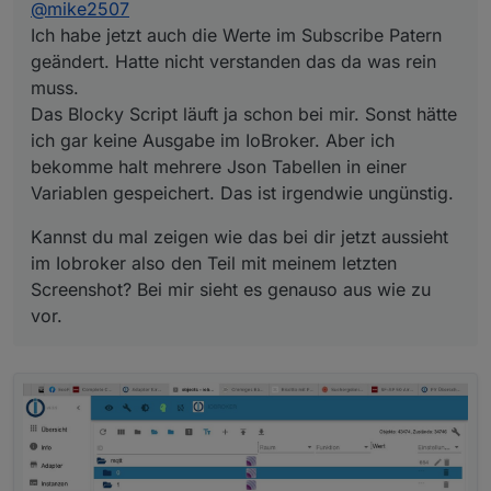
@
mike2507
bekomme halt mehrere Json Tabellen in einer
Variablen gespeichert. Das ist irgendwie ungünstig.
Ich habe jetzt auch die Werte im Subscribe Patern
geändert. Hatte nicht verstanden das da was rein
muss.
Das Blocky Script läuft ja schon bei mir. Sonst hätte
ich gar keine Ausgabe im IoBroker. Aber ich
bekomme halt mehrere Json Tabellen in einer
Variablen gespeichert. Das ist irgendwie ungünstig.
Auch ja und wichtig war noch folgende
Einträge selbst anzulegen.
Kannst du mal zeigen wie das bei dir jetzt aussieht
im Iobroker also den Teil mit meinem letzten
Screenshot? Bei mir sieht es genauso aus wie zu
vor.