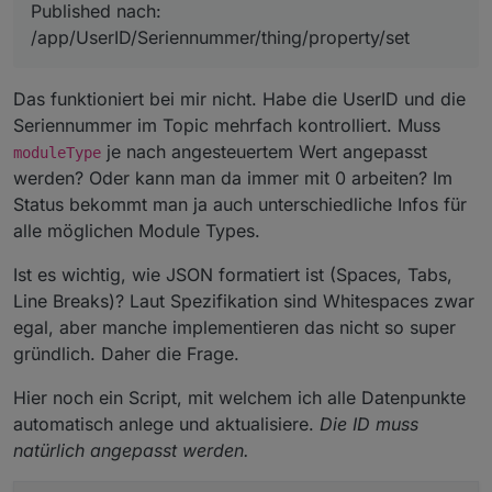
Wen es fasziniert:
Published nach:
  },

Android App dekompilieren (Mit jadex) - um die
  "version": "1.0"

/app/UserID/Seriennummer/thing/property/set
neuen Pfade zu bekommen für das ansteuern
id 81 = 12V DC
(leider mit unbekannten variablen)
id 34 = USB
PiHole/MQTT Server - um den DNS umzubiegen
Für xboost:
Das funktioniert bei mir nicht. Habe die UserID und die
das sich die App mit dem eigenen Server verbindet
"params": {
Seriennummer im Topic mehrfach kontrolliert. Muss
(hier hat man den Pfad mit eingefüllter variable
"xboost": 1,
Wechselstrom Ladegeschwindigkeit:
je nach angesteuertem Wert angepasst
gesehen -> mqtt server im debug modus, man
moduleType
"id": 66
"params": {
muss nur vorher die user für die app anlegen)
}
"slowChgPower": 2000,
Entlade/Ladezustand:
werden? Oder kann man da immer mit 0 arbeiten? Im
Charles Proxy - um den ssl traffic mitlesen zu
wiedermal 1 oder 0
"id": 69
"params": {
Status bekommt man ja auch unterschiedliche Infos für
können (generell praktisch wenn es keine api gibt)
}
"maxChgSoc": 100,
Generator:
alle möglichen Module Types.
"id": 49
"params": {
}
"closeOilSoc": 80,
Autoeingang:
Ist es wichtig, wie JSON formatiert ist (Spaces, Tabs,
"params": {
"id": 53
"params": {
Line Breaks)? Laut Spezifikation sind Whitespaces zwar
"id": 51,
}
"currMa": 8000,
Standby:
"minDsgSoc": 30
"params": {
"id": 71
"params": {
egal, aber manche implementieren das nicht so super
}
"openOilSoc": 27,
}
"id": 33,
Wechselstrom Zeitüberschreitung:
gründlich. Daher die Frage.
"id": 52
"standByMode": 30
"params": {
}
}
"standByMins": 1440,
AC immer eingeschaltet:
Hier noch ein Script, mit welchem ich alle Datenpunkte
"id": 153
"params": {
automatisch anlege und aktualisiere.
Die ID muss
}
"id": 84,
Der vollständigkeit halber Bildschirmtimeout:
natürlich angepasst werden.
"enabled": 1
"params": {
}
"lcdTime": 300,
"id": 39