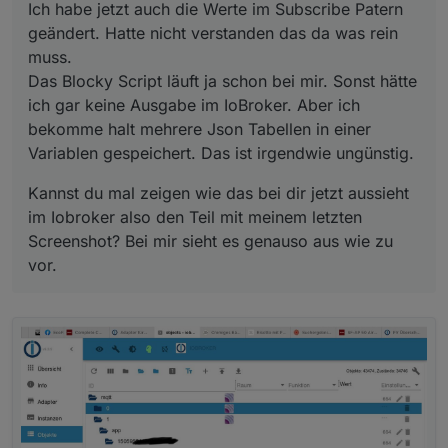
Variablen gespeichert. Das ist irgendwie ungünstig.
Ich habe jetzt auch die Werte im Subscribe Patern
geändert. Hatte nicht verstanden das da was rein
muss.
Das Blocky Script läuft ja schon bei mir. Sonst hätte
ich gar keine Ausgabe im IoBroker. Aber ich
bekomme halt mehrere Json Tabellen in einer
Variablen gespeichert. Das ist irgendwie ungünstig.
Auch ja und wichtig war noch folgende
Einträge selbst anzulegen.
Kannst du mal zeigen wie das bei dir jetzt aussieht
im Iobroker also den Teil mit meinem letzten
Screenshot? Bei mir sieht es genauso aus wie zu
vor.