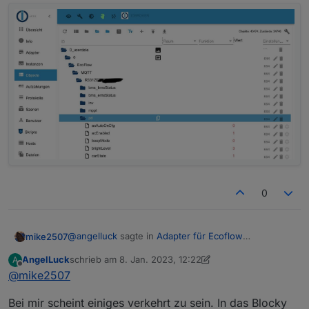
0
@
angelluck
sagte in
Adapter für Ecoflow
mike2507
Einbindung
:
AngelLuck
schrieb am
8. Jan. 2023, 12:22
A
zuletzt editiert von AngelLuck
1. Aug. 2023, 13:23
Offline
@
mike2507
@
mike2507
Ich habe jetzt auch die Werte im Subscribe
Patern geändert. Hatte nicht verstanden das da
Bei mir scheint einiges verkehrt zu sein. In das Blocky