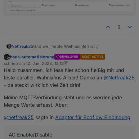
0
Und weil heute Weihnachten ist ;)
Netfreak25
haus-automatisierung
DEVELOPER
MOST ACTIVE
AC Enable/Disable
Offline
schrieb am
12. Jan. 2023, 13:12
zuletzt editiert von haus-automatisierung
Hallo zusammen, ich lese hier schon fleißig mit und
Published nach:
/app/UserID/Seriennummer/thing/property/set
teste parallel. Wahnsinns Arbeit! Danke an
@
Netfreak25
Die UserID bekommt man auch von meinem mqqt
- da steckt wirklich viel Zeit drin!
credentials skript.
{

Meine MQTT-Verbindung steht und es werden jede
  "from": "Android",

Menge Werte erfasst. Aber:
Für disable ne 0 statt der 1 bei enable
  "id": "1",

"enabled": 0
  "moduleType": 0,

@
netfreak25
sagte in
Adapter für Ecoflow Einbindung
:
Zum Sniffen einfach dieses Topic subscriben und
  "operateType": "TCP",

dann den traffic beobachten
  "params": {

Die id in params steht für AC. Das habe ich per try
Es gibt zudem noch
    "id": 66,

AC Enable/Disable
and error / traffic sniffen herausbekommen
/app/UserID/Seriennummer/thing/property/get
    "enabled": 1
