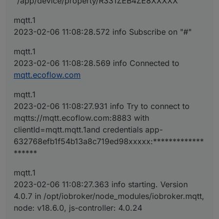
"/app/device/property/R331ZEB4ZE8XXXXX"
mqtt.1
2023-02-06 11:08:28.572 info Subscribe on "#"
mqtt.1
2023-02-06 11:08:28.569 info Connected to
mqtt.ecoflow.com
mqtt.1
2023-02-06 11:08:27.931 info Try to connect to
mqtts://mqtt.ecoflow.com:8883 with
clientId=mqtt.mqtt.1and credentials app-
632768efb1f54b13a8c719ed98xxxxx:*************
******
mqtt.1
2023-02-06 11:08:27.363 info starting. Version
4.0.7 in /opt/iobroker/node_modules/iobroker.mqtt,
node: v18.6.0, js-controller: 4.0.24