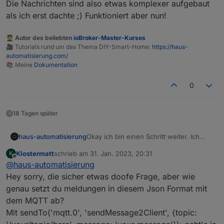
Die Nachrichten sind also etwas komplexer aufgebaut
als ich erst dachte ;) Funktioniert aber nun!
🧑‍🎓 Autor des beliebten
ioBroker-Master-Kurses
🎥 Tutorials rund um das Thema DIY-Smart-Home:
https://haus-
automatisierung.com/
📚 Meine
Dokumentation
0
18 Tagen später
Okay ich bin einen Schritt weiter. Ich
haus-automatisierung
habe einfach mal das Topic
Klostermatt
schrieb am
31. Jan. 2023, 20:31
K
/app/<UserID>/<Seriennummer>/th
{

zuletzt editiert von
Offline
@
haus-automatisierung
ing/property/set
abonniert (mit
    "params": {

Beispiel-Payload
12V DC aktivieren
:
meiner User-ID und meiner
        "enabled": 1,

Hey sorry, die sicher etwas doofe Frage, aber wie
Seriennummer). Dann habe ich in der
        "out_freq": 255,

genau setzt du meldungen in diesem Json Format mit
{

App eine Aktion ausgelöst (AC-Output
        "out_voltage": 4294967295,

dem MQTT ab?
    "params": {

eingeschaltet) und konnte ja dann die
        "xboost": 255

Beispiel-Payload
Charging-Speed
Mit sendTo('mqtt.0', 'sendMessage2Client', {topic:
        "enabled": 1

Nachricht sehen, welche von der App
    },

setzen
:
    },

versendet wurde:
    "from": "iOS",
