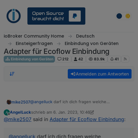
Weiter zum Inhalt
ioBroker Community Home
Deutsch
Einsteigerfragen
Einbindung von Geräten
Adapter für Ecoflow Einbindung
Einbindung von Geräten
212
42
83.9k
41
Anmelden zum Antworten
@
angelluck
darf ich dich fragen welche
mike2507
Einstellungen du im Mqtt Adapter gemacht hast
AngelLuck
schrieb am
6. Jan. 2023, 10:46
A
damit du überhaupt Werte bekommst? Habe mir mal
Danke
zuletzt editiert von AngelLuck
1. Juni 2023, 11:54
Offline
@
mike2507
said in
Adapter für Ecoflow Einbindung
:
die Benutzerdaten mit dem Script besorgt, komme
aber irgendwie nicht weiter.
@
angelluck
darf ich dich fragen welche