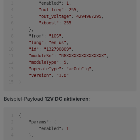
        "enabled": 
1
,
on({ id: 'mqtt.1.app.device.proper
    try {

"out_freq"
: 
255
,
        const msgObj = JSON.parse(o
"out_voltage"
: 
4294967295
,
"xboost"
: 
255
        for (let [key, value] of O
    },
            const vType = typeof va
    "
from
": 
"iOS"
,
            const isObject = vType 
"lang"
: 
"en-us"
,
"id"
: 
"132790809"
,
            if (!await existsObjec
"moduleSn"
: 
"R6XXXXXXXXXXXXXXX"
,
                await createStateA
"moduleType"
: 
5
,
                    name: key,

                    role: isObject 
"operateType"
: 
"acOutCfg"
,
                    type: isObject 
"version"
: 
"1.0"
                    read: true,

}
                    write: false

                });

Beispiel-Payload
12V DC aktivieren
:
            }

            if (isObject) {

{
                value = JSON.string
"params"
:
{
            }

"enabled"
:
1
            if (!Object.prototype.
}
,
                await setStateAsyn