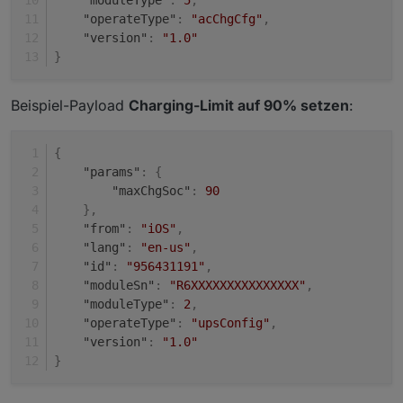
"operateType"
:
"acChgCfg"
,
"version"
:
"1.0"
}
Beispiel-Payload
Charging-Limit auf 90% setzen
:
{
"params"
:
{
"maxChgSoc"
:
90
}
,
"from"
:
"iOS"
,
"lang"
:
"en-us"
,
"id"
:
"956431191"
,
"moduleSn"
:
"R6XXXXXXXXXXXXXXX"
,
"moduleType"
:
2
,
"operateType"
:
"upsConfig"
,
"version"
:
"1.0"
}