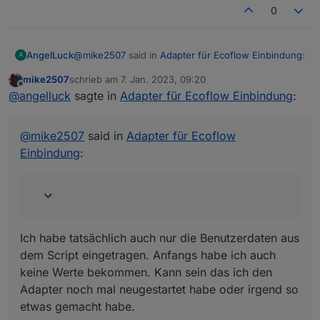
0
@
mike2507
said in
Adapter für Ecoflow Einbindung
:
AngelLuck
A
mike2507
schrieb am
7. Jan. 2023, 09:20
zuletzt editiert von
Offline
@
angelluck
darf ich dich fragen welche
@
angelluck
sagte in
Adapter für Ecoflow Einbindung
:
Einstellungen du im Mqtt Adapter gemacht
Ich habe tatsächlich auch nur die Benutzerdaten
hast damit du überhaupt Werte bekommst?
aus dem Script eingetragen. Anfangs habe ich auch
@
mike2507
said in
Adapter für Ecoflow
Habe mir mal die Benutzerdaten mit dem Script
keine Werte bekommen. Kann sein das ich den
besorgt, komme aber irgendwie nicht weiter.
Einbindung
:
Adapter noch mal neugestartet habe oder irgend so
etwas gemacht habe.
Danke
Ich habe tatsächlich auch nur die Benutzerdaten aus
dem Script eingetragen. Anfangs habe ich auch
Auch ja und wichtig war noch folgende Einträge
keine Werte bekommen. Kann sein das ich den
selbst anzulegen.
Adapter noch mal neugestartet habe oder irgend so
etwas gemacht habe.