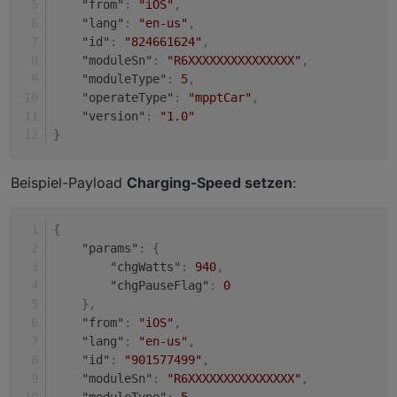
"from"
:
"iOS"
,
                valueCache[key] = v
"lang"
:
"en-us"
,
            }

"id"
:
"824661624"
,
        }

"moduleSn"
:
"R6XXXXXXXXXXXXXXX"
,
    } catch (err) {

"moduleType"
:
5
,
        console.error(JSON.stringif
"operateType"
:
"mpptCar"
,
    }

"version"
:
"1.0"
}
Beispiel-Payload
Charging-Speed setzen
:
{
"params"
:
{
"chgWatts"
:
940
,
"chgPauseFlag"
:
0
}
,
"from"
:
"iOS"
,
"lang"
:
"en-us"
,
"id"
:
"901577499"
,
"moduleSn"
:
"R6XXXXXXXXXXXXXXX"
,
"moduleType"
:
5
,