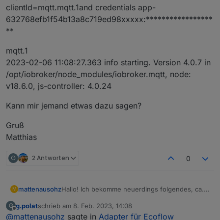
clientId=mqtt.mqtt.1and credentials app-
632768efb1f54b13a8c719ed98xxxxx:*****************
**
mqtt.1
2023-02-06 11:08:27.363 info starting. Version 4.0.7 in
/opt/iobroker/node_modules/iobroker.mqtt, node:
v18.6.0, js-controller: 4.0.24
Kann mir jemand etwas dazu sagen?
Gruß
Matthias
G
2 Antworten
0
Hallo! Ich bekomme neuerdings folgendes, ca.
mattenausohz
M
10 Sekunden nach dem "subscribe" der Topics:
g.polat
schrieb am
8. Feb. 2023, 14:08
G
Disconnected from
mqtt.ecoflow.com
:
zuletzt editiert von
Offline
@
mattenausohz
sagte in
Adapter für Ecoflow
undefined