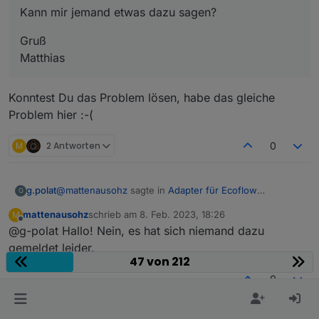
Kann mir jemand etwas dazu sagen?
Gruß
Matthias
Konntest Du das Problem lösen, habe das gleiche
Problem hier :-(
M
2 Antworten
0
@
mattenausohz
sagte in
Adapter für Ecoflow
g.polat
G
Einbindung
:
mattenausohz
schrieb am
8. Feb. 2023, 18:26
M
zuletzt editiert von
Offline
@g-polat Hallo! Nein, es hat sich niemand dazu
Hallo! Ich bekomme neuerdings folgendes, ca. 10
Sekunden nach dem "subscribe" der Topics:
gemeldet leider.
Konntest Du das Problem lösen, habe das gleiche
47 von 212
Problem hier :-(
Disconnected from
mqtt.ecoflow.com
: undefined
0
Log:
mqtt.1