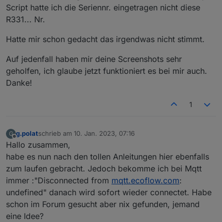
was rein muss.
Script hatte ich die Seriennr. eingetragen nicht diese
Das Blocky Script läuft ja schon bei mir. Sonst
R331... Nr.
hätte ich gar keine Ausgabe im IoBroker. Aber
ich bekomme halt mehrere Json Tabellen in
Hatte mir schon gedacht das irgendwas nicht stimmt.
einer Variablen gespeichert. Das ist irgendwie
ungünstig.
Auf jedenfall haben mir deine Screenshots sehr
Kannst du mal zeigen wie das bei dir jetzt
geholfen, ich glaube jetzt funktioniert es bei mir auch.
aussieht im Iobroker also den Teil mit meinem
Danke!
Du musst aber auch den Ordner in der 0_userdata
letzten Screenshot? Bei mir sieht es genauso
anlegen den du ganz oben im blockly auswählst
aus wie zu vor.
1
damit er dir dort alle Datenpunkte automatisch
anlegt.
g.polat
schrieb am
10. Jan. 2023, 07:16
G
zuletzt editiert von
Offline
Hallo zusammen,
habe es nun nach den tollen Anleitungen hier ebenfalls
zum laufen gebracht. Jedoch bekomme ich bei Mqtt
immer :"Disconnected from
mqtt.ecoflow.com
:
undefined" danach wird sofort wieder connectet. Habe
schon im Forum gesucht aber nix gefunden, jemand
eine Idee?