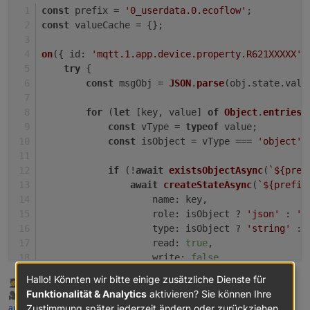
const
 prefix = 
'0_userdata.0.ecoflow'
;
}
const
 valueCache = {};
on
({ 
id
: 
'mqtt.1.app.device.property.R621XXXXX'
,
try
 {
const
 msgObj = 
JSON
.
parse
(obj.
state
.
val
)
for
 (
let
 [key, value] 
of
Object
.
entries
(
const
 vType = 
typeof
 value;
const
 isObject = vType === 
'object'
;
if
 (!
await
existsObjectAsync
(
`
${pref
await
createStateAsync
(
`
${prefix
name
: key,
role
: isObject ? 
'json'
 : 
's
type
: isObject ? 
'string'
 : 
read
: 
true
,
write
: 
false
                });
Hallo! Könnten wir bitte einige zusätzliche Dienste für
🧑‍🎓 Autor des beliebten
ioBroker-Master-Kurses
            }
Funktionalität & Analytics
aktivieren? Sie können Ihre
🎥 Tutorials rund um das Thema DIY-Smart-Home:
https://haus-
automatisierung.com/
Zustimmung später jederzeit ändern oder zurückziehen.