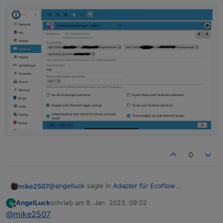
0
@
angelluck
sagte in
Adapter für Ecoflow
mike2507
Einbindung
:
AngelLuck
schrieb am
8. Jan. 2023, 09:02
A
zuletzt editiert von
Offline
@
mike2507
@
mike2507
said in
Adapter für Ecoflow
Einbindung
: