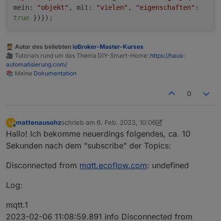
mein
:
"objekt"
,
mit
:
"vielen"
,
"eigenschaften"
:
true
})});
🧑‍🎓 Autor des beliebten
ioBroker-Master-Kurses
🎥 Tutorials rund um das Thema DIY-Smart-Home:
https://haus-
automatisierung.com/
📚 Meine
Dokumentation
0
mattenausohz
schrieb am
6. Feb. 2023, 10:06
M
zuletzt editiert von mattenausohz
2. Juni 2023, 11:11
Offline
Hallo! Ich bekomme neuerdings folgendes, ca. 10
Sekunden nach dem "subscribe" der Topics:
Disconnected from
mqtt.ecoflow.com
: undefined
Log:
mqtt.1
2023-02-06 11:08:59.891 info Disconnected from