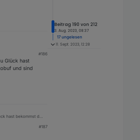
Beitrag 190 von 212
3. Aug. 2023, 08:37
17 ungelesen
11. Sept. 2023, 12:28
#186
u Glück hast
eingebunden.
tobuf und sind
de
das
fft?
ück hast bekommst du
 leicht auszulesen.
#187