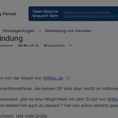
y Forum
Einsteigerfragen
Einbindung von Geräten
bindung
ntatoren
83.9k
aufrufe
41
beobachtet
tert von der Arbeit von
@
Waly_de
:-)
 SmartHomePanel, die beiden DP sind über HASS im ioBroke
eressiert, gibt es eine Möglichkeit mit dem Script von
@
Wa
 besten Fall auch zu steuern ? Hat das schon jemand gesc
ntwort, und viele Grüße