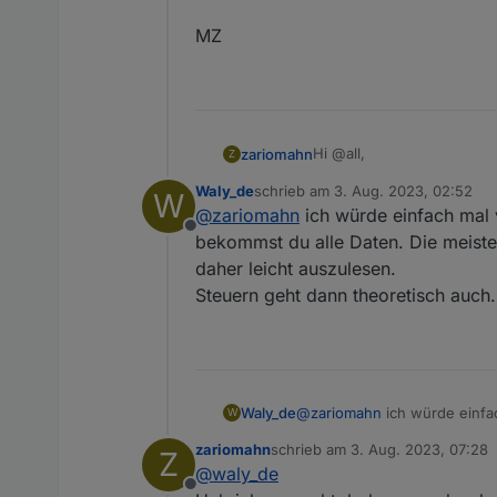
MZ
Hi @all,
zariomahn
Z
Waly_de
schrieb am
3. Aug. 2023, 02:52
W
lese hier fleißig mit und b
zuletzt editiert von
@
zariomahn
ich würde einfach mal 
Offline
Besitze selbst 2 Delta Pr
bekommst du alle Daten. Die meiste
daher leicht auszulesen.
Nun die Frage die mich bre
Steuern geht dann theoretisch auch.
"SmartHomePanel" auszule
Danke schon mal im Voraus
MZ
Waly_de
@
zariomahn
ich würde einfa
W
alle Daten. Die meisten Ecof
zariomahn
schrieb am
3. Aug. 2023, 07:28
Z
Steuern geht dann theoretis
zuletzt editiert von
@
waly_de
Offline