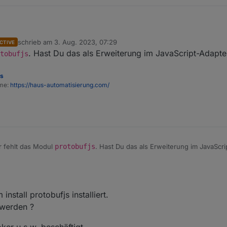
 aber lauter Fehlermeldungen...
schrieb am
3. Aug. 2023, 07:29
CTIVE
zuletzt editiert von
. Hast Du das als Erweiterung im JavaScript-Adapte
tobufjs
es
ome:
https://haus-automatisierung.com/
r fehlt das Modul
protobufjs
. Hast Du das als Erweiterung im JavaScr
nstall protobufjs installiert.
werden ?