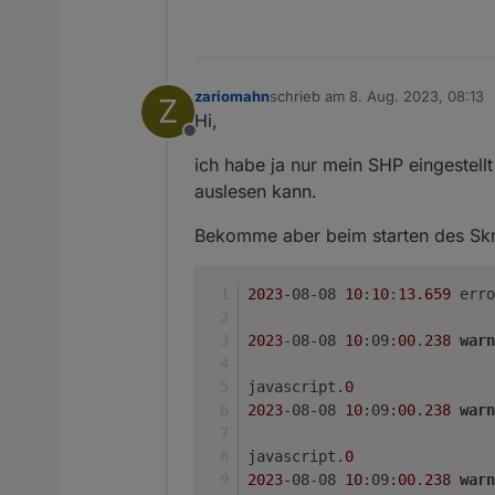
zariomahn
schrieb am
8. Aug. 2023, 08:13
Z
zuletzt editiert von
Hi,
Offline
ich habe ja nur mein SHP eingestel
auslesen kann.
Bekomme aber beim starten des Skr
2023
-08-08 
10
:
10
:
13.659
2023
-08-08 
10
:09:
00
.
238
warn
javascript.
0
2023
-08-08 
10
:09:
00
.
238
warn
javascript.
0
2023
-08-08 
10
:09:
00
.
238
warn