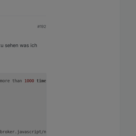
#192
zu sehen was ich
e more than 
1000
times
 per minute! Stopping Script now! Pl
obroker.javascript/node_modules/node-schedule/lib/Invocat