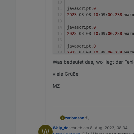
javascript.
0
2023
-08-08 
10
:09:
00
.
238
warn
javascript.
0
2023
-08-08 
10
:09:
00
.
238
warn
javascript.
0
2023
-08-08 
10
:09:
00
.
238
warn
Was bedeutet das, wo liegt der Fehl
javascript.
0
2023
-08-08 
10
:09:
00
.
237
warn
viele Grüße
javascript.
0
MZ
2023
-08-08 
10
:09:
00
.
237
warn
javascript.
0
2023
-08-08 
10
:09:
00
.
234
warn
Hi,
zariomahn
Z
Waly_de
schrieb am
8. Aug. 2023, 08:34
W
ich habe ja nur mein SHP 
zuletzt editiert von