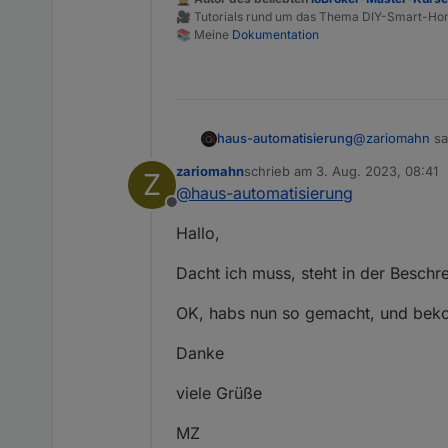
🎥 Tutorials rund um das Thema DIY-Smart-H
📚 Meine
Dokumentation
@
zariomahn
sa
haus-automatisierung
zariomahn
schrieb am
3. Aug. 2023, 08:41
Z
zuletzt editiert von
@
haus-automatisierung
habe protobuf
Offline
Hallo,
Warum das? Bit
etwas machst, 
Dacht ich muss, steht in der Beschre
OK, habs nun so gemacht, und bek
Danke
viele Grüße
MZ