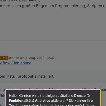
ker u.s.w. beschäftigt,
immer einen großen Bogen um Programmierung, Skripten u.
schrieb am
3. Aug. 2023, 08:37
CTIVE
mit npm install protobufjs installiert.
zuletzt editiert von
coflow Einbindung
:
 gemacht werden ?
 mit ioBroker u.s.w. beschäftigt,
abe aber immer einen großen Bogen um Programmierung, Skripten u.s.w
 install protobufjs installiert.
nstellungen vom JavaScript-Adapter eintragen. Wenn Du ma
s falsch :)
Hallo! Könnten wir bitte einige zusätzliche Dienste für
Funktionalität & Analytics
aktivieren? Sie können Ihre
Zustimmung später jederzeit ändern oder zurückziehen.
es