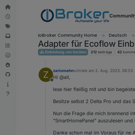
Weiter zum Inhalt
Communit
ioBroker Community Home
Deutsch
Adapter für Ecoflow Ein
Einbindung von Geräten
212
beiträge
42
komme
zariomahn
schrieb am
2. Aug. 2023, 08:53
Z
zuletzt editiert von
Hi @all,
Offline
lese hier fleißig mit und bin begeis
Besitze selbst 2 Delta Pro und das
Nun die Frage die mich brennend int
"SmartHomePanel" auszulesen und im
Danke schon mal im Voraus für ne A