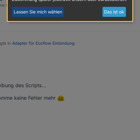
ome:
https://haus-automatisierung.com/
Lassen Sie mich wählen
Das ist ok
gte in
Adapter für Ecoflow Einbindung
:
js im Terminal mit npm install protobufjs installiert.
te in den Instanz-Einstellungen vom JavaScript-Adapter eintragen. We
dann machst Du IMMER etwas falsch :)
ibung des Scripts...
omme keine Fehler mehr