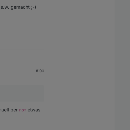
s.w. gemacht ;-)
#190
. gemacht ;-)
nuell per
etwas
npm