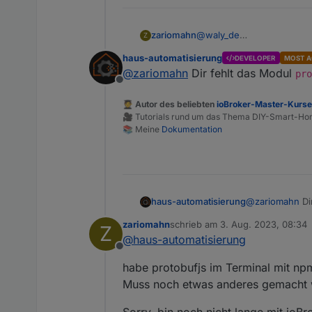
@
waly_de
zariomahn
Z
Hab ich versucht, bekomme
haus-automatisierung
DEVELOPER
MOST A
@
zariomahn
Dir fehlt das Modul
pro
Offline
🧑‍🎓 Autor des beliebten
ioBroker-Master-Kurs
🎥 Tutorials rund um das Thema DIY-Smart-H
📚 Meine
Dokumentation
haus-automatisierung
@
zariomahn
Di
eingetragen?
zariomahn
schrieb am
3. Aug. 2023, 08:34
Z
zuletzt editiert von
@
haus-automatisierung
Offline
habe protobufjs im Terminal mit npm i
Muss noch etwas anderes gemacht 