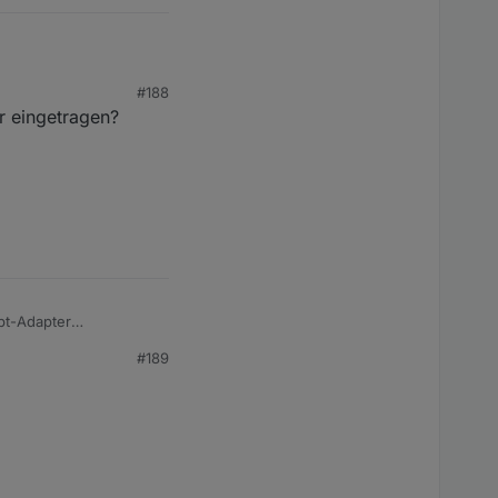
#188
r eingetragen?
ipt-Adapter
#189