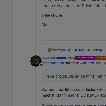
Sorry, bin noch nicht lange mit ioBro
komme zwar aus der IT, habe aber 
viele Grüße
Mz
@
haus-automatisierung
zariomahn
Z
haus-automatisierung
DEVELOPER
MOST A
habe protobufjs im Terminal 
@
zariomahn
sagte in
Adapter für E
Muss noch etwas anderes
Offline
Sorry, bin noch nicht lange
komme zwar aus der IT, h
habe protobufjs im Terminal mit npm
viele Grüße
Mz
Warum das? Bitte in den Instanz-Ei
machst, dann machst Du IMMER etwa
🧑‍🎓 Autor des beliebten
ioBroker-Master-Kurs