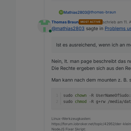
@
thomas-braun
Mathias2803
M
Thomas Braun
schrieb am
11. 
MOST ACTIVE
Ist es ausreichend, we
zuletzt editier
@
mathias2803
sagte in
Problems us
Online
"UUID="49441976-e29b-4
Ist es ausreichend, wenn ich an 
Oder wie stelle ich ein, 
Nein, lt. man page beschreibt das n
Die Rechte ergeben sich aus den R
Man kann nach dem mounten z. B. so
sudo 
chown
 -R UserNameOfSudo:
sudo 
chmod
 -R g+rw /media/dat
Linux-Werkzeugkasten:
https://forum.iobroker.net/topic/42952/der-kle
NodeJS Fixer Skript: