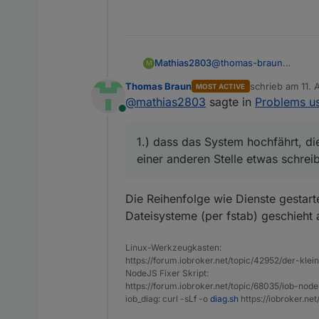
@
thomas-braun
Mathias2803
M
Der Kommentar von Meis
Thomas Braun
schrieb am
11. 
MOST ACTIVE
Aber so wie er geschrie
Ich kann mir folgendes v
zuletzt editier
@
mathias2803
sagte in
Problems us
mache, ich das komplett
1.) dass das System hoc
Online
anderen Stelle etwas sc
Oder natürlich etwas an
2.) dass nach dem Neust
1.) dass das System hochfährt, di
wieder herstellen manue
Ich unterstütze gerne m
einer anderen Stelle etwas schreib
Die Reihenfolge wie Dienste gestar
Dateisysteme (per fstab) geschieht a
Linux-Werkzeugkasten:
https://forum.iobroker.net/topic/42952/der-kle
NodeJS Fixer Skript:
https://forum.iobroker.net/topic/68035/iob-node
iob_diag: curl -sLf -o
diag.sh
https://iobroker.ne