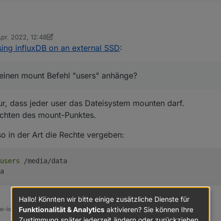
Apr. 2022, 12:48
nn ich an meinen mount Befehl "users" anhänge?
t von Thomas Braun
4. Nov. 2022, 14:52
ing influxDB on an external SSD
:
acc-a8ee-71f4eb91255c" /mnt/mySSD ext4 nofail,rw,users 0 2"
meinen mount Befehl "users" anhänge?
dass jeder volle Zugriffsrechte auf die Platte hat?
ur, dass jeder user das Dateisystem mounten darf.
echten des mount-Punktes.
 in der Art die Rechte vergeben:
users
 /media/data 
a
Hallo! Könnten wir bitte einige zusätzliche Dienste für
Funktionalität & Analytics
aktivieren? Sie können Ihre
ine-iobroker-linux-werkzeugkasten
Zustimmung später jederzeit ändern oder zurückziehen.