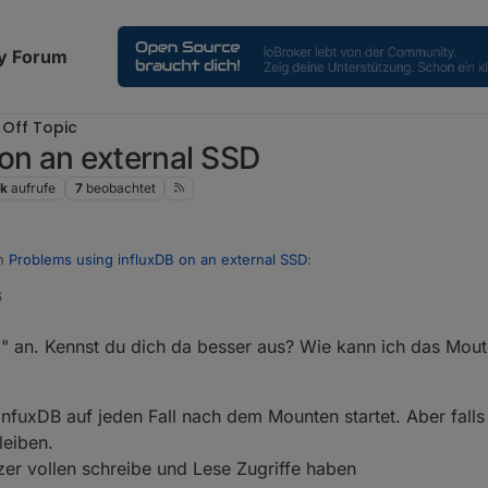
y Forum
Off Topic
on an external SSD
k
aufrufe
7
beobachtet
in
Problems using influxDB on an external SSD
:
6
2" an. Kennst du dich da besser aus? Wie kann ich das Mout
ionen.
s 'defaults' noch setzen, besser noch den richtigen User, der drauf sc
fuxDB auf jeden Fall nach dem Mounten startet. Aber falls d
leiben.
zer vollen schreibe und Lese Zugriffe haben