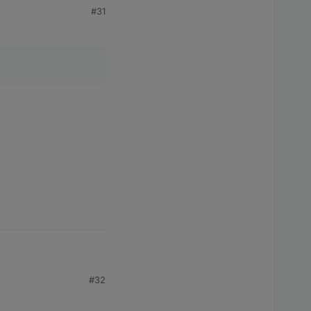
#31
ch dem Start? Oder wie
ist?
#32