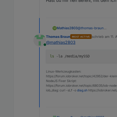
Hast du mir nen Befehl, mit dem ich 
Wie sehen die Rechte 
Mathias2803
@
thomas-braun
M
Hast du mir nen Befehl, 
Thomas Braun
schrieb am
11. 
MOST ACTIVE
zuletzt editiert 
@
mathias2803
Online
ls
-la /media/mySSD
Linux-Werkzeugkasten:
https://forum.iobroker.net/topic/42952/der-kle
NodeJS Fixer Skript:
https://forum.iobroker.net/topic/68035/iob-node
iob_diag: curl -sLf -o
diag.sh
https://iobroker.ne