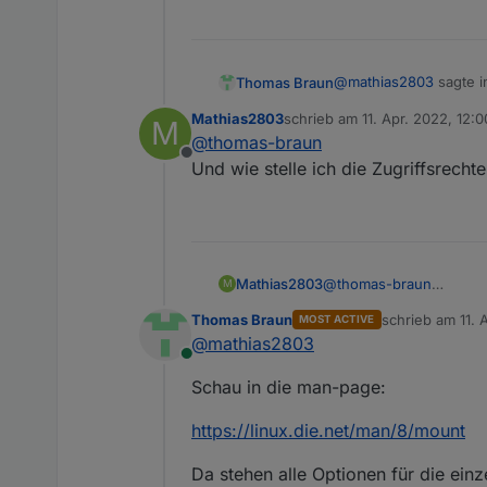
@
mathias2803
sagte 
Thomas Braun
Mathias2803
schrieb am
11. Apr. 2022, 12:0
M
zuletzt editiert von
@
thomas-braun
1.) dass das System
Offline
einer anderen Stelle
Und wie stelle ich die Zugriffsrechte
Die Reihenfolge wie D
Dateisysteme (per fstab
Mathias2803
@
thomas-braun
M
Und wie stelle ich die Zu
Thomas Braun
schrieb am
11. 
MOST ACTIVE
zuletzt editiert 
@
mathias2803
Online
Schau in die man-page:
https://linux.die.net/man/8/mount
Da stehen alle Optionen für die ein