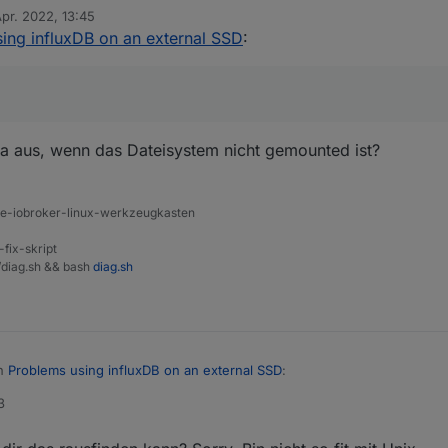
Apr. 2022, 13:45
von
ing influxDB on an external SSD
:
sudo chown -R UserNameOfSudo:users /media/data sudo chmod -R g+rw /media/data
nicht in "/etc/fstab" reinschreiben. Ich müsste es in einen Chronjob na
as dann nicht wieder zu spät, also erst nachdem schon influxDB gestartet 
a aus, wenn das Dateisystem nicht gemounted ist?
ine-iobroker-linux-werkzeugkasten
-fix-skript
t/diag.sh && bash
diag.sh
in
Problems using influxDB on an external SSD
:
3