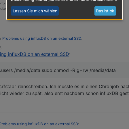
-fix-skript
t/diag.sh && bash
diag.sh
Lassen Sie mich wählen
Das ist ok
in
Problems using influxDB on an external SSD
:
8
ing influxDB on an external SSD
:
, wenn ich an meinen mount Befehl "users" anhänge?
chreibt das nur, dass jeder user das Dateisystem mounten darf.
users /media/data sudo chmod -R g+rw /media/data
ich aus den Rechten des mount-Punktes.
nten z. B. so in der Art die Rechte vergeben:
tc/fstab" reinschreiben. Ich müsste es in einen Chronjob na
NameOfSudo:users /media/data 

nicht wieder zu spät, also erst nachdem schon influxDB gesta
Problems using influxDB on an external SSD
: