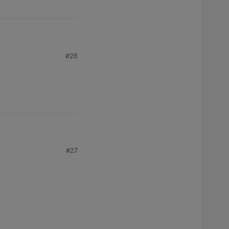
#26
und sie deshalb an
as mounten der
ein.
#27