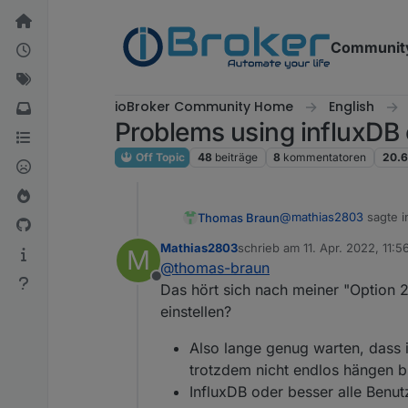
Weiter zum Inhalt
Communit
ioBroker Community Home
English
Problems using influxDB 
Off Topic
48
beiträge
8
kommentatoren
20.6
@
mathias2803
sagte 
Thomas Braun
Mathias2803
schrieb am
11. Apr. 2022, 11:5
M
zuletzt editiert von
@
thomas-braun
nofail,rw
Offline
Das hört sich nach meiner "Option 
einstellen?
Das sind zu wenig Opt
Ich würde da wenigsten
Also lange genug warten, dass in
trotzdem nicht endlos hängen b
InfluxDB oder besser alle Benut