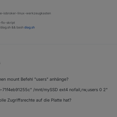
ine-iobroker-linux-werkzeugkasten
-fix-skript
t/diag.sh && bash
diag.sh
4
:
man/8/mount
inen mount Befehl "users" anhänge?
n für die einzelnen Dateisysteme drin.
1f4eb91255c" /mnt/mySSD ext4 nofail,rw,users 0 2"
olle Zugriffsrechte auf die Platte hat?