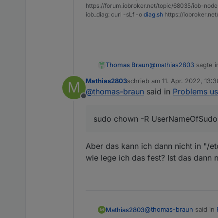
https://forum.iobroker.net/topic/68035/iob-node
iob_diag: curl -sLf -o
diag.sh
https://iobroker.ne
@
mathias2803
sagte 
Thomas Braun
Mathias2803
schrieb am
11. Apr. 2022, 13:3
M
zuletzt editiert von
@
thomas-braun
said in
Problems us
Ist es ausreichend
Offline
Nein, lt. man page bes
sudo chown -R UserNameOfSudo:
Die Rechte ergeben s
Man kann nach dem mou
Aber das kann ich dann nicht in "/e
sudo chown -R User
wie lege ich das fest? Ist das dann 
@
thomas-braun
said in
Mathias2803
M