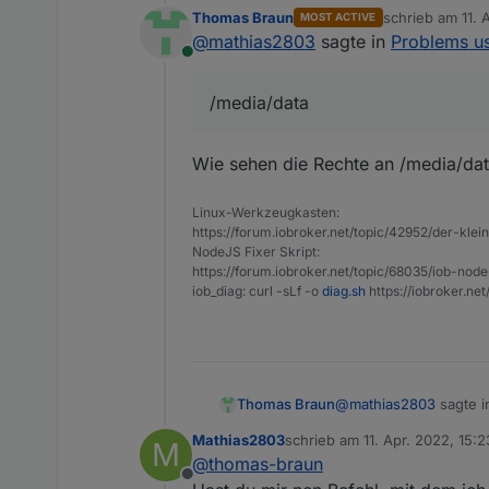
Thomas Braun
schrieb am
11. 
MOST ACTIVE
zuletzt editiert 
@
mathias2803
sagte in
Problems us
Online
Aber das kann ich dann 
/media/data
lege ich das fest? Ist d
Wie sehen die Rechte an /media/dat
Linux-Werkzeugkasten:
https://forum.iobroker.net/topic/42952/der-kle
NodeJS Fixer Skript:
https://forum.iobroker.net/topic/68035/iob-node
iob_diag: curl -sLf -o
diag.sh
https://iobroker.ne
@
mathias2803
sagte 
Thomas Braun
Mathias2803
schrieb am
11. Apr. 2022, 15:2
M
zuletzt editiert von
@
thomas-braun
/media/data
Offline