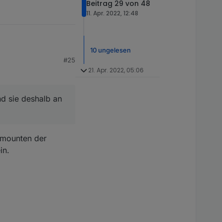
Beitrag 29 von 48
11. Apr. 2022, 12:48
10 ungelesen
#25
ich etwas falsch
21. Apr. 2022, 05:06
sie deshalb an einer
icht.
ch dem Löschen und
nd sie deshalb an
 mounten der
in.