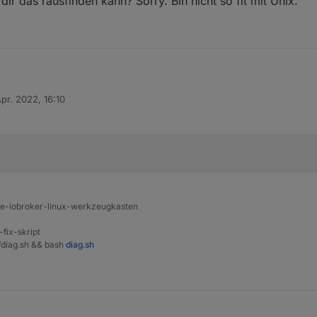
dir das rausfinden kann? Sorry. Bin nicht so fit mit Unix.
an /media/data aus, wenn das Dateisystem nicht gemounted ist?
mit dem ich dir das rausfinden kann? Sorry. Bin nicht so fit mit Unix.
Apr. 2022, 16:10
von
ine-iobroker-linux-werkzeugkasten
-fix-skript
t/diag.sh && bash
diag.sh