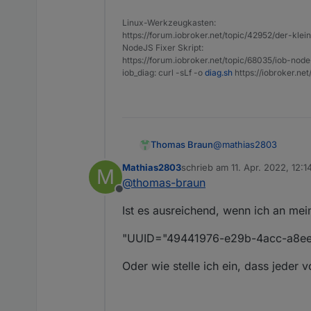
Linux-Werkzeugkasten:
https://forum.iobroker.net/topic/42952/der-kle
NodeJS Fixer Skript:
https://forum.iobroker.net/topic/68035/iob-node
iob_diag: curl -sLf -o
diag.sh
https://iobroker.ne
@
mathias2803
Thomas Braun
Mathias2803
schrieb am
11. Apr. 2022, 12:1
M
Schau in die man-page
zuletzt editiert von
@
thomas-braun
Offline
https://linux.die.net/
Ist es ausreichend, wenn ich an me
Da stehen alle Optione
"UUID="49441976-e29b-4acc-a8ee-7
Oder wie stelle ich ein, dass jeder v