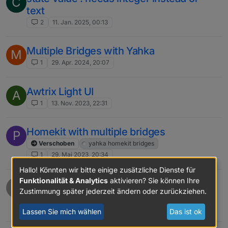
C
text
2
11. Jan. 2025, 00:13
Multiple Bridges with Yahka
M
1
29. Apr. 2024, 20:07
Awtrix Light UI
A
1
13. Nov. 2023, 22:31
Homekit with multiple bridges
P
Verschoben
yahka homekit bridges
1
29. Mai 2023, 20:34
Hallo! Könnten wir bitte einige zusätzliche Dienste für
Funktionalität & Analytics
aktivieren? Sie können Ihre
Problem with updating Debian with
C
Zustimmung später jederzeit ändern oder zurückziehen.
grafana...
23
19. Mai 2023, 10:13
Lassen Sie mich wählen
Das ist ok