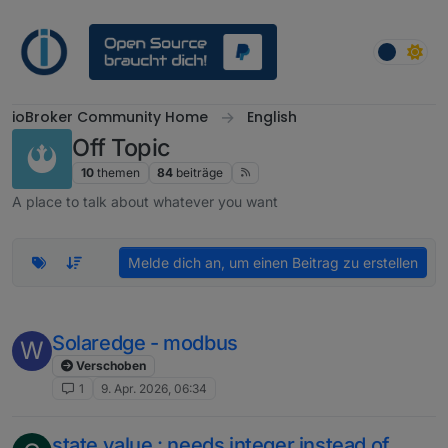
Weiter zum Inhalt
ioBroker Community Home
English
Off Topic
10
themen
84
beiträge
A place to talk about whatever you want
Melde dich an, um einen Beitrag zu erstellen
Solaredge - modbus
W
Verschoben
1
9. Apr. 2026, 06:34
state value : needs integer instead of