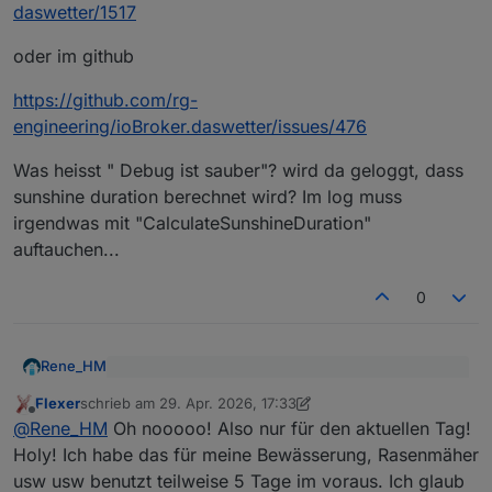
daswetter/1517
oder im github
https://github.com/rg-
engineering/ioBroker.daswetter/issues/476
Was heisst " Debug ist sauber"? wird da geloggt, dass
sunshine duration berechnet wird? Im log muss
irgendwas mit "CalculateSunshineDuration"
auftauchen...
0
Rene_HM
@
Flexer
sagte
:
Flexer
schrieb am
29. Apr. 2026, 17:33
zuletzt editiert von Flexer
Offline
Eine kurze Suche ohne KI bringt dich sofort zur
auch auf Gefahr hin, dass die Frage schon mal
@
Rene_HM
Oh nooooo! Also nur für den aktuellen Tag!
Erklärung:
gestellt wurde (sorry), aber nochmal das
Holy! Ich habe das für meine Bewässerung, Rasenmäher
Thema sunduration. Leider ist nur der
https://forum.iobroker.net/topic/5347/adapter-
usw usw benutzt teilweise 5 Tage im voraus. Ich glaub
Datenpunkt bei Day1 einmal enthalten.
daswetter/1517