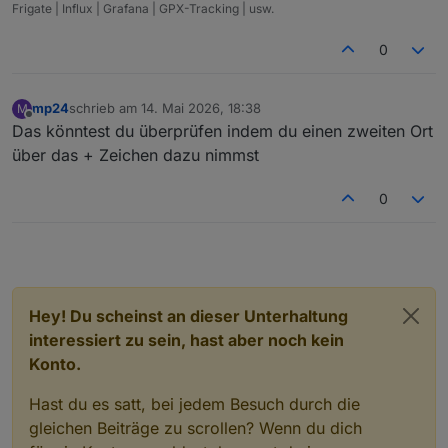
Frigate | Influx | Grafana | GPX-Tracking | usw.
0
mp24
schrieb am
14. Mai 2026, 18:38
M
zuletzt editiert von
Offline
Das könntest du überprüfen indem du einen zweiten Ort
über das + Zeichen dazu nimmst
0
Hey! Du scheinst an dieser Unterhaltung
interessiert zu sein, hast aber noch kein
Konto.
Hast du es satt, bei jedem Besuch durch die
gleichen Beiträge zu scrollen? Wenn du dich