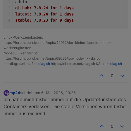
admin
github:	7.8.24 for 1 days
latest:	7.8.24 for 1 days
stable:	7.8.23 for 9 days
Linux-Werkzeugkasten:
https://forum.iobroker.net/topic/42952/der-kleine-iobroker-linux-
werkzeugkasten
NodeJS Fixer Skript:
https://forum.iobroker.net/topic/68035/iob-node-fix-skript
iob_diag: curl -sLf -o
diag.sh
https://iobroker.net/diag.sh && bash
diag.sh
0
mp24
schrieb am
6. Mai 2026, 20:25
M
zuletzt editiert von
Offline
Ich habe mich bisher immer auf die Updatefunktion des
Containers verlassen. Die stable Versionen waren bisher
immer ausreichend.
0