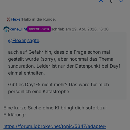
0
Hallo in die Runde,
Flexer
Rene_HM
schrieb am
29. Apr. 2026, 16:30
DEVELOPER
auch auf Gefahr hin, dass die Frage schon mal gestellt
zuletzt editiert von
Offline
wurde (sorry), aber nochmal das Thema sunduration.
@
Flexer
sagte
:
Leider ist nur der Datenpunkt bei Day1 einmal enthalten.
Gibt es Day1-5 nicht mehr? Das wäre für mich
persönlich eine Katastrophe
auch auf Gefahr hin, dass die Frage schon mal
Zusätzlich steht bei mir auch nur null im DP. Log auf
Debug ist sauber. Location ist erkannt.
gestellt wurde (sorry), aber nochmal das Thema
Viele liebe Grüße
sunduration. Leider ist nur der Datenpunkt bei Day1
einmal enthalten.
Gibt es Day1-5 nicht mehr? Das wäre für mich
persönlich eine Katastrophe
Eine kurze Suche ohne KI bringt dich sofort zur
Erklärung:
https://forum.iobroker.net/topic/5347/adapter-