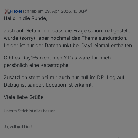
Flexer
schrieb am
29. Apr. 2026, 10:38
zuletzt editiert von Flexer
Offline
Hallo in die Runde,
auch auf Gefahr hin, dass die Frage schon mal gestellt
wurde (sorry), aber nochmal das Thema sunduration.
Leider ist nur der Datenpunkt bei Day1 einmal enthalten.
Gibt es Day1-5 nicht mehr? Das wäre für mich
persönlich eine Katastrophe
Zusätzlich steht bei mir auch nur null im DP. Log auf
Debug ist sauber. Location ist erkannt.
Viele liebe Grüße
Unterm Strich ist alles besser.
Ja, voll geil hier!