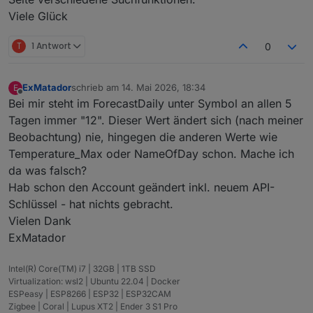
Viele Glück
T
1 Antwort
0
ExMatador
schrieb am
14. Mai 2026, 18:34
E
zuletzt editiert von
Offline
Bei mir steht im ForecastDaily unter Symbol an allen 5
Tagen immer "12". Dieser Wert ändert sich (nach meiner
Beobachtung) nie, hingegen die anderen Werte wie
Temperature_Max oder NameOfDay schon. Mache ich
da was falsch?
Hab schon den Account geändert inkl. neuem API-
Schlüssel - hat nichts gebracht.
Vielen Dank
ExMatador
Intel(R) Core(TM) i7 | 32GB | 1TB SSD
Virtualization: wsl2 | Ubuntu 22.04 | Docker
ESPeasy | ESP8266 | ESP32 | ESP32CAM
Zigbee | Coral | Lupus XT2 | Ender 3 S1 Pro