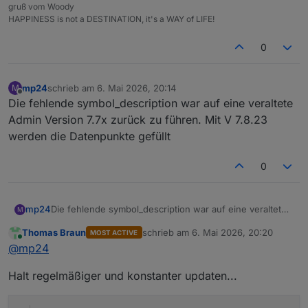
gruß vom Woody
HAPPINESS is not a DESTINATION, it's a WAY of LIFE!
0
mp24
schrieb am
6. Mai 2026, 20:14
M
zuletzt editiert von
Offline
Die fehlende symbol_description war auf eine veraltete
Admin Version 7.7x zurück zu führen. Mit V 7.8.23
werden die Datenpunkte gefüllt
0
mp24
Die fehlende symbol_description war auf eine veraltete
M
Admin Version 7.7x zurück zu führen. Mit V 7.8.23
Thomas Braun
schrieb am
6. Mai 2026, 20:20
MOST ACTIVE
werden die Datenpunkte gefüllt
zuletzt editiert von
Online
@
mp24
Halt regelmäßiger und konstanter updaten...