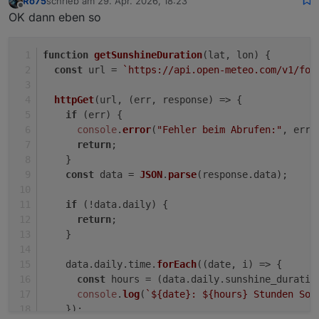
Ro75
schrieb am
29. Apr. 2026, 18:23
zuletzt editiert von
Offline
OK dann eben so
function
getSunshineDuration
(
lat, lon
) {
const
 url = 
`https://api.open-meteo.com/v1/for
httpGet
(url, 
(
err, response
) =>
 {
if
 (err) {
console
.
error
(
"Fehler beim Abrufen:"
, err)
return
;
    }
const
 data = 
JSON
.
parse
(response.
data
);
if
 (!data.
daily
) {
return
;
    }
    data.
daily
.
time
.
forEach
(
(
date, i
) =>
 {
const
 hours = (data.
daily
.
sunshine_duratio
console
.
log
(
`
${date}
: 
${hours}
 Stunden Son
    });