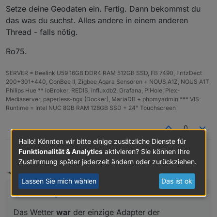
  });
Setze deine Geodaten ein. Fertig. Dann bekommst du
}
das was du suchst. Alles andere in einem anderen
Thread - falls nötig.
getSunshineDuration
(
51.18
, 
14.42
);
Ro75.
SERVER = Beelink U59 16GB DDR4 RAM 512GB SSD, FB 7490, FritzDect
200+301+440, ConBee II, Zigbee Aqara Sensoren + NOUS A1Z, NOUS A1T,
Philips Hue ** ioBroker, REDIS, influxdb2, Grafana, PiHole, Plex-
Mediaserver, paperless-ngx (Docker), MariaDB + phpmyadmin *** VIS-
Runtime = Intel NUC 8GB RAM 128GB SSD + 24" Touchscreen
0
Hallo! Könnten wir bitte einige zusätzliche Dienste für
Funktionalität & Analytics
aktivieren? Sie können Ihre
Flexer
Das Wetter war der einzige Adapter der sunduration
Zustimmung später jederzeit ändern oder zurückziehen.
hatte. Openweathermap hat das nicht.
Homoran
schrieb am
29. Apr. 2026, 18:28
zuletzt editiert von Homoran
Lassen Sie mich wählen
Das ist ok
Nicht stören
@
Flexer
sagte
:
Das Wetter
war
der einzige Adapter der