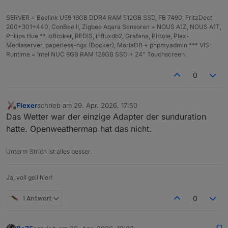
SERVER = Beelink U59 16GB DDR4 RAM 512GB SSD, FB 7490, FritzDect
200+301+440, ConBee II, Zigbee Aqara Sensoren + NOUS A1Z, NOUS A1T,
Philips Hue ** ioBroker, REDIS, influxdb2, Grafana, PiHole, Plex-
Mediaserver, paperless-ngx (Docker), MariaDB + phpmyadmin *** VIS-
Runtime = Intel NUC 8GB RAM 128GB SSD + 24" Touchscreen
0
Flexer
schrieb am
29. Apr. 2026, 17:50
zuletzt editiert von
Offline
Das Wetter war der einzige Adapter der sunduration
hatte. Openweathermap hat das nicht.
Unterm Strich ist alles besser.
Ja, voll geil hier!
1 Antwort
0