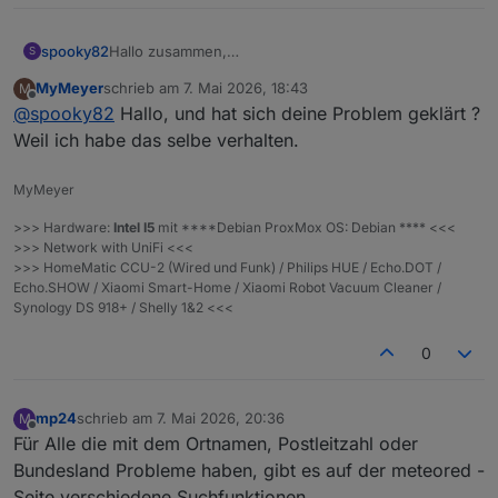
spooky82
Hallo zusammen,
S
Leider komme ich mit dem neuen Adapter nicht
MyMeyer
schrieb am
7. Mai 2026, 18:43
M
zurecht, denn meine Location wird nicht gefunden.
zuletzt editiert von
Offline
@
spooky82
Hallo, und hat sich deine Problem geklärt ?
Was mache ich falsch?
Weil ich habe das selbe verhalten.
MyMeyer
>>> Hardware:
Intel I5
mit ****Debian ProxMox OS: Debian **** <<<
>>> Network with UniFi <<<
>>> HomeMatic CCU-2 (Wired und Funk) / Philips HUE / Echo.DOT /
Echo.SHOW / Xiaomi Smart-Home / Xiaomi Robot Vacuum Cleaner /
Synology DS 918+ / Shelly 1&2 <<<
0
mp24
schrieb am
7. Mai 2026, 20:36
M
zuletzt editiert von
Offline
Für Alle die mit dem Ortnamen, Postleitzahl oder
Bundesland Probleme haben, gibt es auf der meteored -
Seite verschiedene Suchfunktionen.