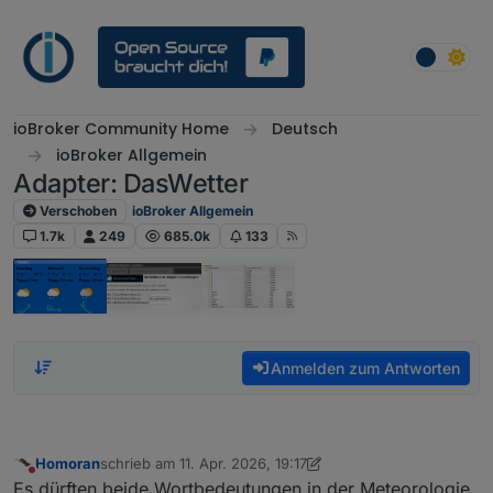
Weiter zum Inhalt
ioBroker Community Home
Deutsch
ioBroker Allgemein
Adapter: DasWetter
Verschoben
ioBroker Allgemein
1.7k
249
685.0k
133
Anmelden zum Antworten
Homoran
schrieb am
11. Apr. 2026, 19:17
zuletzt editiert von Homoran
4. Nov. 2026, 21:20
Nicht stören
Es dürften beide Wortbedeutungen in der Meteorologie