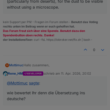
(particularly from deserts), for the dust to be visible
without using a microscope.
kein Support per PN! - Fragen im Forum stellen -
Benutzt das Voting
rechts unten im Beitrag wenn er euch geholfen hat.
Das Forum freut sich über eine Spende. Benutzt dazu den
Spendenbutton oben rechts. Danke!
der Installationsfixer:
curl -fsL https://iobroker.net/fix.sh | bash -
0
Hallo zusammen,
Mottimuc
M
Rene_HM
schrieb am
11. Apr. 2026, 20:02
DEVELOPER
wie bewertet Ihr denn die Übersetzung ins
zuletzt editiert von
Offline
deutsche? Heute habe ich bei mir "Staubregen bei
@
Mottimuc
sagte
:
teilweise bewölktem Himmel"
VG MO
Im englischen irgendwas mit Rain Dust....
wie bewertet Ihr denn die Übersetzung ins
Ich würde das per se, ohne Wetterfrosch zu sein,
mit Nieselregen oder Sprühregen umschreiben.
deutsche?
Aber Stabregen kenn ich nicht.
Habt Ihr hier einen Workaround?