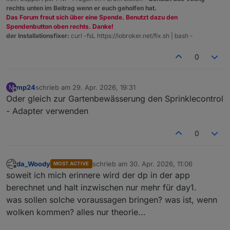
rechts unten im Beitrag wenn er euch geholfen hat.
Das Forum freut sich über eine Spende. Benutzt dazu den
Spendenbutton oben rechts. Danke!
der Installationsfixer:
curl -fsL https://iobroker.net/fix.sh | bash -
0
mp24
schrieb am
29. Apr. 2026, 19:31
M
zuletzt editiert von
Offline
Oder gleich zur Gartenbewässerung den Sprinklecontrol
- Adapter verwenden
0
da_Woody
schrieb am
30. Apr. 2026, 11:06
MOST ACTIVE
zuletzt editiert von
Offline
soweit ich mich erinnere wird der dp in der app
berechnet und halt inzwischen nur mehr für day1.
was sollen solche voraussagen bringen? was ist, wenn
wolken kommen? alles nur theorie...