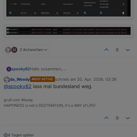
M
2 Antworten
0
spooky82
Hallo zusammen,
S
Leider komme ich mit dem neuen Adapter nicht
da_Woody
schrieb am
20. Apr. 2026, 03:38
MOST ACTIVE
zurecht, denn meine Location wird nicht gefunden.
zuletzt editiert von
Offline
@
spooky82
lass mal bundesland weg.
Was mache ich falsch?
gruß vom Woody
HAPPINESS is not a DESTINATION, it's a WAY of LIFE!
0
9 Tagen später