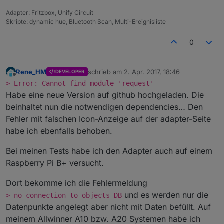
Adapter: Fritzbox, Unify Circuit
Skripte: dynamic hue, Bluetooth Scan, Multi-Ereignisliste
0
Rene_HM
schrieb am
2. Apr. 2017, 18:46
DEVELOPER
zuletzt editiert von
Offline
> Error: Cannot find module 'request'
Habe eine neue Version auf github hochgeladen. Die
beinhaltet nun die notwendigen dependencies… Den
Fehler mit falschen Icon-Anzeige auf der adapter-Seite
habe ich ebenfalls behoben.
Bei meinen Tests habe ich den Adapter auch auf einem
Raspberry Pi B+ versucht.
Dort bekomme ich die Fehlermeldung
und es werden nur die
> no connection to objects DB
Datenpunkte angelegt aber nicht mit Daten befüllt. Auf
meinem Allwinner A10 bzw. A20 Systemen habe ich