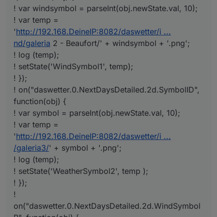
! var windsymbol = parseInt(obj.newState.val, 10);
! var temp =
'
http://192.168.DeineIP:8082/daswetter/i ...
nd/galeria
2 - Beaufort/' + windsymbol + '.png';
! log (temp);
! setState('WindSymbol1', temp);
! });
! on("daswetter.0.NextDaysDetailed.2d.SymbolID",
function(obj) {
! var symbol = parseInt(obj.newState.val, 10);
! var temp =
'
http://192.168.DeineIP:8082/daswetter/i ...
/galeria3/
' + symbol + '.png';
! log (temp);
! setState('WeatherSymbol2', temp );
! });
!
on("daswetter.0.NextDaysDetailed.2d.WindSymbol