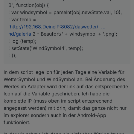
B", function(obj) {
! var windsymbol = parseInt(obj.newState.val, 10);
! var temp =
'
http://192.168.DeineIP:8082/daswetter/i ...
nd/galeria
2 - Beaufort/' + windsymbol + '.png';
! log (temp);
! setState('WindSymbol4', temp);
! });
In dem script lege ich für jeden Tage eine Variable für
WetterSymbol und WindSymbol an. Bei Änderung des
Wertes im Adapter wird der link auf das entsprechende
Icon auf die Variable geschrieben. Ich habe die
komplette IP (muss oben im script entsprechend
angepasst werden) mit drin, damit das ganze nicht nur
im explorer sondern auch in der Android-App
funktioniert.