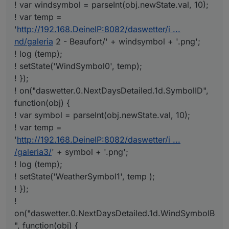
! var windsymbol = parseInt(obj.newState.val, 10);
! var temp =
'
http://192.168.DeineIP:8082/daswetter/i ...
nd/galeria
2 - Beaufort/' + windsymbol + '.png';
! log (temp);
! setState('WindSymbol0', temp);
! });
! on("daswetter.0.NextDaysDetailed.1d.SymbolID",
function(obj) {
! var symbol = parseInt(obj.newState.val, 10);
! var temp =
'
http://192.168.DeineIP:8082/daswetter/i ...
/galeria3/
' + symbol + '.png';
! log (temp);
! setState('WeatherSymbol1', temp );
! });
!
on("daswetter.0.NextDaysDetailed.1d.WindSymbolB
", function(obj) {