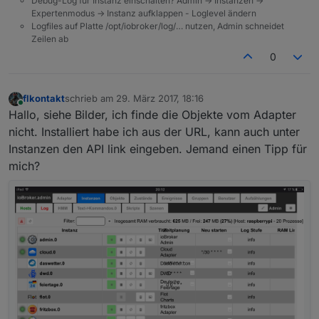
Debug-Log für Instanz einschalten? Admin -> Instanzen ->
Expertenmodus -> Instanz aufklappen - Loglevel ändern
Logfiles auf Platte /opt/iobroker/log/… nutzen, Admin schneidet
Zeilen ab
0
flkontakt
schrieb am
29. März 2017, 18:16
zuletzt editiert von
Online
Hallo, siehe Bilder, ich finde die Objekte vom Adapter
nicht. Installiert habe ich aus der URL, kann auch unter
Instanzen den API link eingeben. Jemand einen Tipp für
mich?