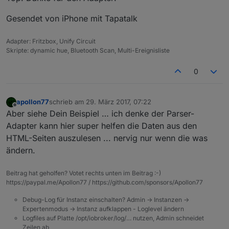
Gesendet von iPhone mit Tapatalk
Adapter: Fritzbox, Unify Circuit
Skripte: dynamic hue, Bluetooth Scan, Multi-Ereignisliste
0
apollon77
schrieb am
29. März 2017, 07:22
zuletzt editiert von
Offline
Aber siehe Dein Beispiel … ich denke der Parser-
Adapter kann hier super helfen die Daten aus den
HTML-Seiten auszulesen ... nervig nur wenn die was
ändern.
Beitrag hat geholfen? Votet rechts unten im Beitrag :-)
https://paypal.me/Apollon77 / https://github.com/sponsors/Apollon77
Debug-Log für Instanz einschalten? Admin -> Instanzen ->
Expertenmodus -> Instanz aufklappen - Loglevel ändern
Logfiles auf Platte /opt/iobroker/log/… nutzen, Admin schneidet
Zeilen ab