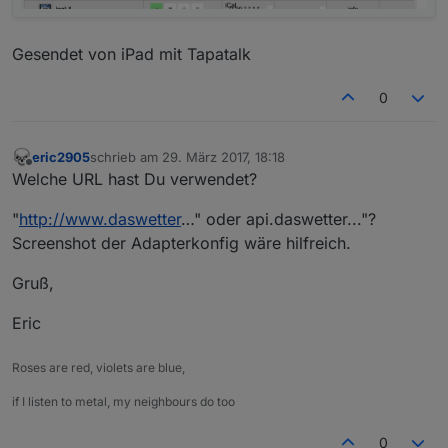
Gesendet von iPad mit Tapatalk
0
eric2905
schrieb am
29. März 2017, 18:18
zuletzt editiert von
Offline
Welche URL hast Du verwendet?
"
http://www.daswetter
…" oder api.daswetter..."?
Screenshot der Adapterkonfig wäre hilfreich.
Gruß,
Eric
Roses are red, violets are blue,
if I listen to metal, my neighbours do too
0