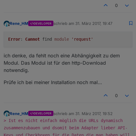
0
Rene_HM
schrieb am
31. März 2017, 19:47
DEVELOPER
zuletzt editiert von
Offline
Error
:
Cannot
find
module
'request'
ich denke, da fehlt noch eine Abhängigkeit zu dem
Modul. Das Modul ist für den http-Download
notwendig.
Prüfe ich bei meiner Installation noch mal…
0
Rene_HM
schrieb am
31. März 2017, 19:52
DEVELOPER
zuletzt editiert von
Offline
> Ist es nicht einfach möglich die URLs dynamisch
zusammenzubauen und dsomit beim Adapter lieber API-
Keys und Checkboxen für die Daten die man haben will