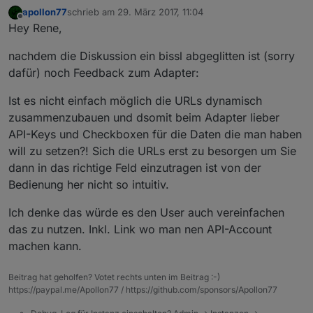
apollon77
schrieb am
29. März 2017, 11:04
zuletzt editiert von
Offline
Hey Rene,
nachdem die Diskussion ein bissl abgeglitten ist (sorry
dafür) noch Feedback zum Adapter:
Ist es nicht einfach möglich die URLs dynamisch
zusammenzubauen und dsomit beim Adapter lieber
API-Keys und Checkboxen für die Daten die man haben
will zu setzen?! Sich die URLs erst zu besorgen um Sie
dann in das richtige Feld einzutragen ist von der
Bedienung her nicht so intuitiv.
Ich denke das würde es den User auch vereinfachen
das zu nutzen. Inkl. Link wo man nen API-Account
machen kann.
Beitrag hat geholfen? Votet rechts unten im Beitrag :-)
https://paypal.me/Apollon77 / https://github.com/sponsors/Apollon77