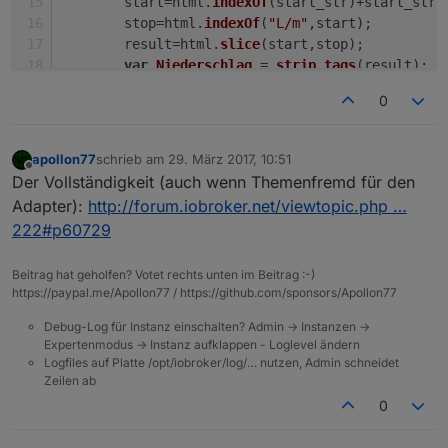
        start=html.
indexOf
(start_str)+start_str.
        stop=html.
indexOf
(
"L/m"
,start);
        result=html.
slice
(start,stop);
var
Niederschlag
 = 
strip_tags
(result);
0
        start_str =
"Verdunstung"
;
        start=html.
indexOf
(start_str)+start_str.
        stop=html.
indexOf
(
"L/m"
,start);
apollon77
schrieb am
29. März 2017, 10:51
zuletzt editiert von
        result=html.
slice
(start,stop);
Offline
Der Vollständigkeit (auch wenn Themenfremd für den
var
Verdunstung
 = 
strip_tags
(result);
Adapter):
http://forum.iobroker.net/viewtopic.php …
222#p60729
console
.
log
(
"Verdunstung: "
+
Verdunstung
+
    });
}
Beitrag hat geholfen? Votet rechts unten im Beitrag :-)
https://paypal.me/Apollon77 / https://github.com/sponsors/Apollon77
String
.
prototype
.
replaceAll
 = 
function
(
find, rep
Debug-Log für Instanz einschalten? Admin -> Instanzen ->
var
 str = 
this
;
Expertenmodus -> Instanz aufklappen - Loglevel ändern
return
 str.
replace
(
new
RegExp
(find.
replace
(
/
Logfiles auf Platte /opt/iobroker/log/… nutzen, Admin schneidet
};
Zeilen ab
0