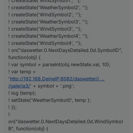
! createState('WindSymbol1', '');
! createState('WeatherSymbol2', '');
! createState('WindSymbol2', '');
! createState('WeatherSymbol3', '');
! createState('WindSymbol3', '');
! createState('WeatherSymbol4', '');
! createState('WindSymbol4', '');
! on("daswetter.0.NextDaysDetailed.0d.SymbolID",
function(obj) {
! var symbol = parseInt(obj.newState.val, 10);
! var temp =
'
http://192.168.DeineIP:8082/daswetter/i …
/galeria3/
' + symbol + '.png';
! log (temp);
! setState('WeatherSymbol0', temp );
! });
!
on("daswetter.0.NextDaysDetailed.0d.WindSymbol
B", function(obj) {