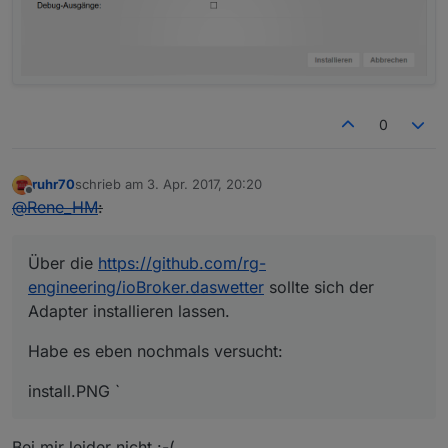
0
ruhr70
schrieb am
3. Apr. 2017, 20:20
zuletzt editiert von
Offline
@
Rene_HM
:
Über die
https://github.com/rg-
engineering/ioBroker.daswetter
sollte sich der
Adapter installieren lassen.
Habe es eben nochmals versucht:
install.PNG `
Bei mir leider nicht :-(