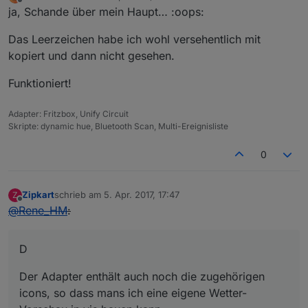
zuletzt editiert von
Offline
ja, Schande über mein Haupt… :oops:
Das Leerzeichen habe ich wohl versehentlich mit
kopiert und dann nicht gesehen.
Funktioniert!
Adapter: Fritzbox, Unify Circuit
Skripte: dynamic hue, Bluetooth Scan, Multi-Ereignisliste
0
Zipkart
schrieb am
5. Apr. 2017, 17:47
Z
zuletzt editiert von
Offline
@
Rene_HM
:
D
Der Adapter enthält auch noch die zugehörigen
icons, so dass mans ich eine eigene Wetter-