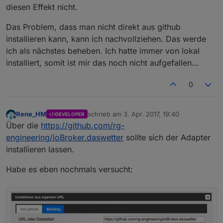
diesen Effekt nicht.
Das Problem, dass man nicht direkt aus github
installieren kann, kann ich nachvollziehen. Das werde
ich als nächstes beheben. Ich hatte immer von lokal
installiert, somit ist mir das noch nicht aufgefallen…
0
Rene_HM
schrieb am
3. Apr. 2017, 19:40
DEVELOPER
zuletzt editiert von
Offline
Über die
https://github.com/rg-
engineering/ioBroker.daswetter
sollte sich der Adapter
installieren lassen.
Habe es eben nochmals versucht: