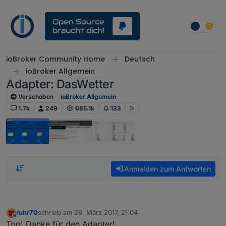
Weiter zum Inhalt
ioBroker Community Home
Deutsch
ioBroker Allgemein
Adapter: DasWetter
Verschoben
ioBroker Allgemein
1.7k
249
685.1k
133
Anmelden zum Antworten
ruhr70
schrieb am
28. März 2017, 21:04
zuletzt editiert von
Offline
Top! Danke für den Adapter!