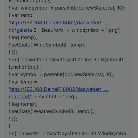
B", function(obj) {
! var windsymbol = parseInt(obj.newState.val, 10);
! var temp =
'
http://192.168.DeineIP:8082/daswetter/i ...
nd/galeria
2 - Beaufort/' + windsymbol + '.png';
! log (temp);
! setState('WindSymbol2', temp);
! });
! on("daswetter.0.NextDaysDetailed.3d.SymbolID",
function(obj) {
! var symbol = parseInt(obj.newState.val, 10);
! var temp =
'
http://192.168.DeineIP:8082/daswetter/i ...
/galeria3/
' + symbol + '.png';
! log (temp);
! setState('WeatherSymbol3', temp );
! });
!
on("daswetter.0.NextDaysDetailed.3d.WindSymbol