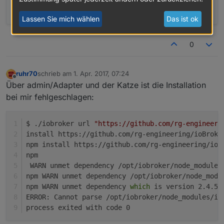
Lassen Sie mich wählen
Das ist ok
0
ruhr70
schrieb am
1. Apr. 2017, 07:24
zuletzt editiert von
Offline
Über admin/Adapter und der Katze ist die Installation
bei mir fehlgeschlagen:
$ ./iobroker url 
"https://github.com/rg-engineeri
install https://github.com/rg-engineering/ioBroke
npm install https://github.com/rg-engineering/ioB
npm
 WARN unmet dependency /opt/iobroker/node_modules
npm WARN unmet dependency /opt/iobroker/node_modu
npm WARN unmet dependency 
which
 is version 2.4.5
ERROR: Cannot parse /opt/iobroker/node_modules/io
process exited with code 0