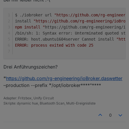
$ ./iobroker url 
"https://github.com/rg-engineeri
install 
"https://github.com/rg-engineering/ioBrok
npm install "
https://github.com/rg-engineering/io
/bin/sh: 1: Syntax error: Unterminated quoted str
ERROR: host.ubuntu1604server Cannot install 
"http
ERROR: process exited with code 25
Drei Anführungszeichen?
"
https://github.com/rg-engineering/ioBroker.daswetter
–production --prefix
"
/opt/iobroker****"****
Adapter: Fritzbox, Unify Circuit
Skripte: dynamic hue, Bluetooth Scan, Multi-Ereignisliste
0