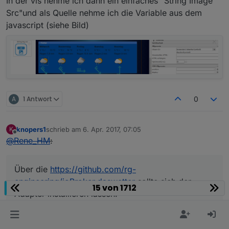
In der vis nehme ich dann ein einfaches "String Image
Src"und als Quelle nehme ich die Variable aus dem
javascript (siehe Bild)
A
1 Antwort
0
knopers1
schrieb am
6. Apr. 2017, 07:05
K
zuletzt editiert von
Offline
@
Rene_HM
:
Über die
https://github.com/rg-
engineering/ioBroker.daswetter
sollte sich der
15 von 1712
Adapter installieren lassen.
Habe es eben nochmals versucht: