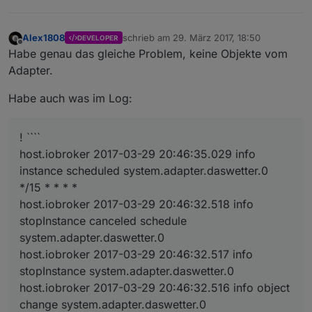
Alex1808
schrieb am
29. März 2017, 18:50
DEVELOPER
zuletzt editiert von
Offline
Habe genau das gleiche Problem, keine Objekte vom
Adapter.
Habe auch was im Log:
! ````
host.iobroker 2017-03-29 20:46:35.029 info
instance scheduled system.adapter.daswetter.0
*/15 * * * *
host.iobroker 2017-03-29 20:46:32.518 info
stopInstance canceled schedule
system.adapter.daswetter.0
host.iobroker 2017-03-29 20:46:32.517 info
stopInstance system.adapter.daswetter.0
host.iobroker 2017-03-29 20:46:32.516 info object
change system.adapter.daswetter.0