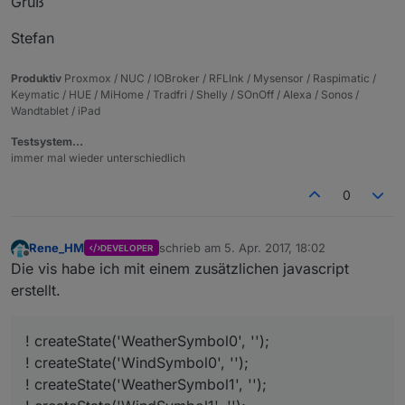
Gruß
Stefan
Produktiv
Proxmox / NUC / IOBroker / RFLInk / Mysensor / Raspimatic /
Keymatic / HUE / MiHome / Tradfri / Shelly / SOnOff / Alexa / Sonos /
Wandtablet / iPad
Testsystem…
immer mal wieder unterschiedlich
0
Rene_HM
schrieb am
5. Apr. 2017, 18:02
DEVELOPER
zuletzt editiert von
Offline
Die vis habe ich mit einem zusätzlichen javascript
erstellt.
! createState('WeatherSymbol0', '');
! createState('WindSymbol0', '');
! createState('WeatherSymbol1', '');