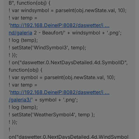
B", function(obj) {
! var windsymbol = parseInt(obj.newState.val, 10);
! var temp =
'
http://192.168.DeineIP:8082/daswetter/i ...
nd/galeria
2 - Beaufort/' + windsymbol + '.png';
! log (temp);
! setState('WindSymbol3', temp);
! });
! on("daswetter.0.NextDaysDetailed.4d.SymbolID",
function(obj) {
! var symbol = parseInt(obj.newState.val, 10);
! var temp =
'
http://192.168.DeineIP:8082/daswetter/i ...
/galeria3/
' + symbol + '.png';
! log (temp);
! setState('WeatherSymbol4', temp );
! });
!
on("daswetter.0.NextDaysDetailed.4d.WindSymbol