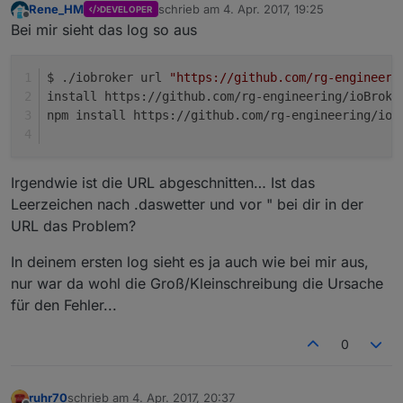
Rene_HM
schrieb am
4. Apr. 2017, 19:25
DEVELOPER
zuletzt editiert von
Offline
Bei mir sieht das log so aus
$ ./iobroker url 
"https://github.com/rg-engineeri
install https://github.com/rg-engineering/ioBroke
npm install https://github.com/rg-engineering/ioB
Irgendwie ist die URL abgeschnitten… Ist das
Leerzeichen nach .daswetter und vor " bei dir in der
URL das Problem?
In deinem ersten log sieht es ja auch wie bei mir aus,
nur war da wohl die Groß/Kleinschreibung die Ursache
für den Fehler...
0
ruhr70
schrieb am
4. Apr. 2017, 20:37