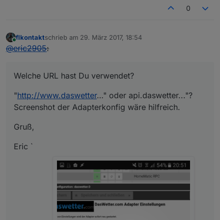
0
flkontakt
schrieb am
29. März 2017, 18:54
zuletzt editiert von
Online
@
eric2905
:
Welche URL hast Du verwendet?
"
http://www.daswetter
…" oder api.daswetter..."?
Screenshot der Adapterkonfig wäre hilfreich.
Gruß,
Eric `