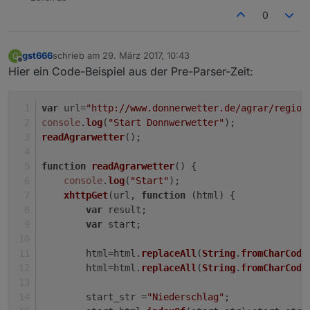
0
gst666
schrieb am
29. März 2017, 10:43
G
zuletzt editiert von
Offline
Hier ein Code-Beispiel aus der Pre-Parser-Zeit:
var
 url=
"http://www.donnerwetter.de/agrar/region
console
.
log
(
"Start Donnwerwetter"
);
readAgrarwetter
();
function
readAgrarwetter
(
) {
console
.
log
(
"Start"
);
xhttpGet
(url, 
function
 (
html
) {
var
 result;
var
 start;
        html=html.
replaceAll
(
String
.
fromCharCode
        html=html.
replaceAll
(
String
.
fromCharCode
        start_str =
"Niederschlag"
;