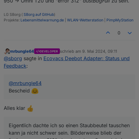
950 -> Omni T20 und "error 312"
dustBagFull
zu sein.
LG SBorg (
SBorg auf GitHub
)
Projekte:
Lebensmittelwarnung.de
|
WLAN-Wetterstation
|
PimpMyStation
0
mrbungle64
schrieb am
9. Mai 2024, 09:11
DEVELOPER
zuletzt editiert von
Offline
@
sborg
sagte in
Ecovacs Deebot Adapter: Status und
Feedback
:
@
mrbungle64
Bescheid
Alles klar
Eigentlich dachte ich so einen Staubbeutel tauschen
kann ja nicht schwer sein. Blöderweise blieb der