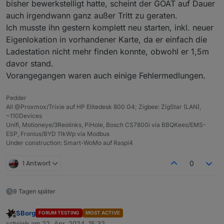
bisher bewerkstelligt hatte, scheint der GOAT auf Dauer
auch irgendwann ganz außer Tritt zu geraten.
Ich musste ihn gestern komplett neu starten, inkl. neuer
Eigenlokation in vorhandener Karte, da er einfach die
Ladestation nicht mehr finden konnte, obwohl er 1,5m
davor stand.
Vorangegangen waren auch einige Fehlermedlungen.
Pedder
All @Proxmox/Trixie auf HP Elitedesk 800 G4; Zigbee: ZigStar (LAN),
~110Devices
Unifi, Motioneye/3Reolinks, PiHole, Bosch CS7800i via BBQKees/EMS-
ESP, Fronius/BYD 11kWp via Modbus
Under construction: Smart-WoMo auf Raspi4
1 Antwort
0
9 Tagen später
SBorg
FORUM TESTING
MOST ACTIVE
Offline
schrieb am
22. Apr. 2024, 15:32