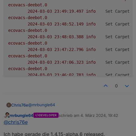
ecovacs-deebot.0
2024-03-03 23:49:19.497	
info
Set Carpet c
ecovacs-deebot.0
2024-03-03 23:48:52.149	
info
Set Carpet c
ecovacs-deebot.0
2024-03-03 23:48:03.388	
info
Set Carpet c
ecovacs-deebot.0
2024-03-03 23:47:22.796	
info
Set Carpet c
ecovacs-deebot.0
2024-03-03 23:47:06.323	
info
Set Carpet c
ecovacs-deebot.0
2024-03-03 23:46:02.783	
info
Set Carpet c
ecovacs-deebot.0
0
2024-03-03 23:45:10.940	
info
Set Carpet c
ecovacs-deebot.0
2024-03-03 23:44:52.859	
info
Set Carpet c
@
mrbungle64
Chris76e
ecovacs-deebot.0
2024-03-03 23:44:36.264	
info
Change autoB
mrbungle64
schrieb am
4. März 2024, 19:42
DEVELOPER
Funktioniert vom Adapter aus, beide DP´s werden
zuletzt editiert von
Offline
ecovacs-deebot.0
@
chris76e
nur nicht direkt in der App aktualisiert. Muss erst aus
2024-03-03 23:44:25.274	
info
Change autoB
der App raus und wieder rein, dann sind die
EDIT:
Ich habe gerade die 1.4.15-alpha.6 released.
änderungen da.
Wenn man die in der App ändert,
Funktioniert doch in beiden richtungen, wann mus