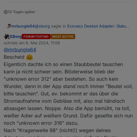
13 Tagen später
@
sborg
sagte in
Ecovacs Deebot Adapter: Status
mrbungle64
und Feedback
:
SBorg
FORUM TESTING
MOST ACTIVE
Offline
@
mrbungle64
schrieb am
6. Mai 2024, 11:06
zuletzt editiert von
Ich bekomme beim T20 aktuell "unknown
@
mrbungle64
Ok, alles klar
Dann sag noch mal bescheid, ob
Error 312".
Bescheid
sich das bestätigt :)
Eventuell "Dust Bag Full" ?
Eigentlich dachte ich so einen Staubbeutel tauschen
ecovacs-
kann ja nicht schwer sein. Blöderweise blieb der
deebot.0.info.autoEmptyStation.dust
BagFull
steht auf
false
, ich habe aber eine
"unknown error 312" aber bestehen. So auch kein
Meldung in der APP ihn zu tauschen ;)
Wunder, denn in der App stand noch immer "Beutel voll,
Mein Test ob es daran liegt wird noch 2-3
bitte tauschen". Gut, ev. bekommt er das über die
Tage dauern, dann sollen die neuen Bags
Stromaufnahme vom Gebläse mit, also mal händisch
kommen (und ausleeren ist ne staubige
Angelegenheit...)
absaugen lassen. Noppe. Also die App bemüht, na toll,
weißer Adler auf weißem Grund. Dafür gesellte sich nun
noch "unknown error 316" dazu.
Nach "Kragenweite 98" (nicht(!) wegen deines