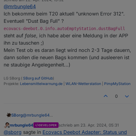
zuletzt editiert von
@
mrbungle64
Ich bekomme beim T20 aktuell "unknown Error 312".
Eventuell "Dust Bag Full" ?
ecovacs-deebot.0.info.autoEmptyStation.dustBagFull
steht auf
false
, ich habe aber eine Meldung in der APP
ihn zu tauschen ;)
Mein Test ob es daran liegt wird noch 2-3 Tage dauern,
dann sollen die neuen Bags kommen (und ausleeren ist
ne staubige Angelegenheit...)
LG SBorg (
SBorg auf GitHub
)
Projekte:
Lebensmittelwarnung.de
|
WLAN-Wetterstation
|
PimpMyStation
0
SBorg
@
mrbungle64
Ich bekomme beim T20 aktuell "unknown Error 312".
mrbungle64
schrieb am
23. Apr. 2024, 05:31
DEVELOPER
Eventuell "Dust Bag Full" ?
zuletzt editiert von
Offline
@
sborg
sagte in
Ecovacs Deebot Adapter: Status und
ecovacs-