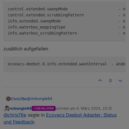
control.extended.sweepMode			- nicht mehr erschienen

control.extended.scrubbingPattern	        - nicht mehr erschienen

info.extended.sweepMode				- nicht mehr erscheinen

info.waterbox_moppingType			- erscheint alle 60 sekunden mit standard, egal was ausgewählt wurde

zusätlich aufgefallen
0
@
mrbungle64
Chris76e
mrbungle64
schrieb am
4. März 2024, 23:12
DEVELOPER
control.extended.washInterval
zuletzt editiert von
Offline
@
chris76e
sagte in
Ecovacs Deebot Adapter: Status
- von App 	 - keine Änderung im Adapter

und Feedback
:
- vom Adapter    - änderung in der App erst 