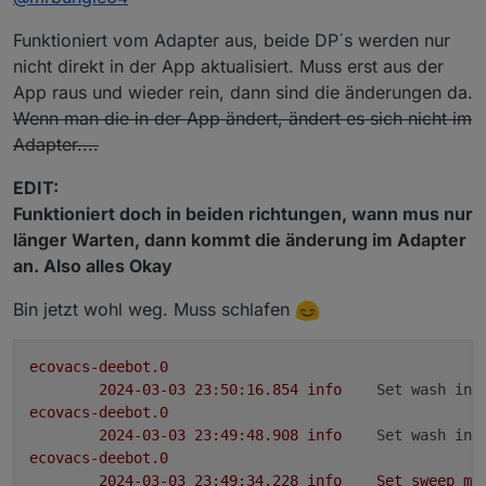
Adapter: Status und Feedback
:
Nach den Infos die mir vorliegen müsste das so
Funktioniert vom Adapter aus, beide DP´s werden nur
eigentlich (in beide Richtungen) beim T20
nicht direkt in der App aktualisiert. Muss erst aus der
Stimmen denn die Optionen die zur
funktionieren.
App raus und wieder rein, dann sind die änderungen da.
Auswahl stehen?
Was steht denn im Log wenn du das per Adapter
umschaltest?
Wenn man die in der App ändert, ändert es sich nicht im
auto
Adapter....
bypass
include
EDIT:
Funktioniert doch in beiden richtungen, wann mus nur
Die sind da
länger Warten, dann kommt die änderung im Adapter
an. Also alles Okay
Bin jetzt wohl weg. Muss schlafen
ecovacs-deebot.0
2024-03-03 23:50:16.854	
info
Set wash int
ecovacs-deebot.0
2024-03-03 23:49:48.908	
info
Set wash int
ecovacs-deebot.0
2024-03-03 23:49:34.228	
info
Set
sweep
mo