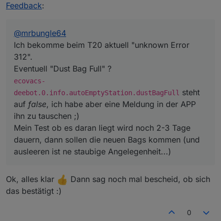
deebot.0.info.autoEmptyStation.dustBagFull
Feedback
:
steht auf
false
, ich habe aber eine Meldung in der APP
ihn zu tauschen ;)
Mein Test ob es daran liegt wird noch 2-3 Tage dauern,
@
mrbungle64
dann sollen die neuen Bags kommen (und ausleeren ist
Ich bekomme beim T20 aktuell "unknown Error
ne staubige Angelegenheit...)
312".
Eventuell "Dust Bag Full" ?
ecovacs-
steht
deebot.0.info.autoEmptyStation.dustBagFull
auf
false
, ich habe aber eine Meldung in der APP
ihn zu tauschen ;)
Mein Test ob es daran liegt wird noch 2-3 Tage
dauern, dann sollen die neuen Bags kommen (und
ausleeren ist ne staubige Angelegenheit...)
Ok, alles klar
Dann sag noch mal bescheid, ob sich
das bestätigt :)
0