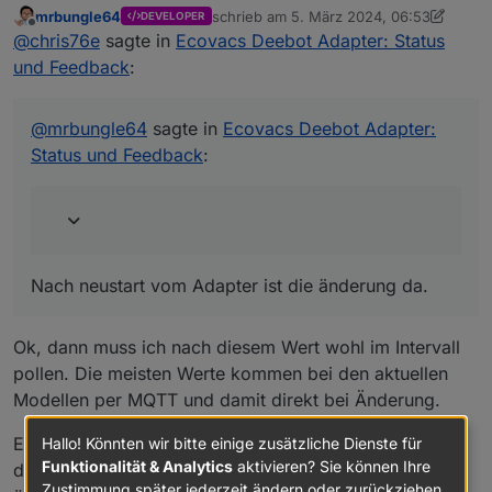
mrbungle64
schrieb am
5. März 2024, 06:53
DEVELOPER
zuletzt editiert von mrbungle64
3. Mai 20
Offline
zusätzlich aufgefallen
control.extended.washInterval
@
chris76e
sagte in
Ecovacs Deebot Adapter: Status
und Feedback
:
Das ebenfalls
ecovacs-
Nach neustart vom Adapter ist die änderung da.
von App - keine Änderung im Adapter
deebot.0.info.extended.washInterval -
Auch nicht nach einem Neustart vom Adapter?
ändert sich nicht, nur beim neustart vom
@
mrbungle64
sagte in
Ecovacs Deebot Adapter:
Adapter wird der aktuelle Wert von
Status und Feedback
:
control.extended.washInterval angezeigt
Nach neustart vom Adapter ist die änderung da.
Ok, dann muss ich nach diesem Wert wohl im Intervall
pollen. Die meisten Werte kommen bei den aktuellen
Modellen per MQTT und damit direkt bei Änderung.
Edit/Anmerkung: Bei meinem X1 Turbo wird der Wert
Hallo! Könnten wir bitte einige zusätzliche Dienste für
Funktionalität & Analytics
aktivieren? Sie können Ihre
direkt bei Änderung per App in den Datenpunkt
Zustimmung später jederzeit ändern oder zurückziehen.