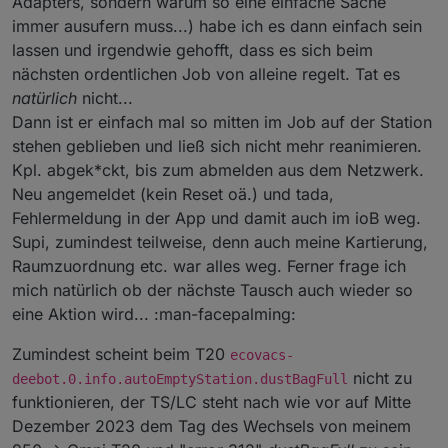
Adapters, sondern warum so eine einfache Sache
immer ausufern muss...) habe ich es dann einfach sein
lassen und irgendwie gehofft, dass es sich beim
nächsten ordentlichen Job von alleine regelt. Tat es
natürlich
nicht...
Dann ist er einfach mal so mitten im Job auf der Station
stehen geblieben und ließ sich nicht mehr reanimieren.
Kpl. abgek*ckt, bis zum abmelden aus dem Netzwerk.
Neu angemeldet (kein Reset oä.) und tada,
Fehlermeldung in der App und damit auch im ioB weg.
Supi, zumindest teilweise, denn auch meine Kartierung,
Raumzuordnung etc. war alles weg. Ferner frage ich
mich natürlich ob der nächste Tausch auch wieder so
eine Aktion wird... :man-facepalming:
Zumindest scheint beim T20
ecovacs-
nicht zu
deebot.0.info.autoEmptyStation.dustBagFull
funktionieren, der TS/LC steht nach wie vor auf Mitte
Dezember 2023 dem Tag des Wechsels von meinem