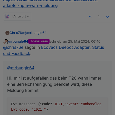
adapter-npm-warn-meldung
1 Antwort
1
@
mrbungle64
Chris76e
mrbungle64
schrieb am
25. Mai 2024, 06:46
DEVELOPER
Hi, mir ist aufgefallen das beim T20 wann immer eine
zuletzt editiert von
Offline
@
chris76e
sagte in
Ecovacs Deebot Adapter: Status
Berreichsreinigung beendet wird, diese Meldung
kommt
und Feedback
:
Nach der Meldung fährt er erst zur Ladestation.
@
mrbungle64
Hi, mir ist aufgefallen das beim T20 wann immer
eine Berreichsreinigung beendet wird, diese
Meldung kommt
Evt message: {"
code
":
1021
,
"event"
:
"Unhandled
Evt code: '1021'"
}