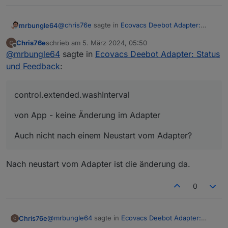
@
chris76e
sagte in
Ecovacs Deebot Adapter:
mrbungle64
Status und Feedback
:
Chris76e
schrieb am
5. März 2024, 05:50
zuletzt editiert von
Offline
@
mrbungle64
@
mrbungle64
sagte in
Ecovacs Deebot Adapter: Status
und Feedback
:
Danke für das schnelle Feedback
control.extended.washInterval
control.extended.washInterval
von App - keine Änderung im Adapter
Auch nicht nach einem Neustart vom Adapter?
von App - keine Änderung im Adapter
Auch nicht nach einem Neustart vom Adapter?
vom Adapter - änderung in der App
erst wenn ich das Fenster Intelligente
Nach neustart vom Adapter ist die änderung da.
Das ist meiner Erfahrung nach meistens so in der
Reinigung schließe
Ecovacs App, dass man die Änderungen erst
und dann wieder da rein gehe
0
angezeigt bekommt, wenn man die View
info.waterbox_moppingType - erscheint alle
gewechselt hat
60 sekunden mit standard, egal was
Ok, schaue ich mir noch mal an
@
mrbungle64
sagte in
Ecovacs Deebot Adapter:
ausgewählt wurde
Chris76e
Status und Feedback
: