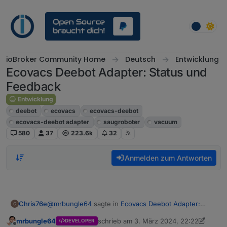
Weiter zum Inhalt
ioBroker Community Home
Deutsch
Entwicklung
Ecovacs Deebot Adapter: Status und
Feedback
Entwicklung
deebot
ecovacs
ecovacs-deebot
ecovacs-deebot adapter
saugroboter
vacuum
580
37
223.6k
32
Anmelden zum Antworten
@
mrbungle64
sagte in
Ecovacs Deebot Adapter:
Chris76e
Status und Feedback
:
mrbungle64
schrieb am
3. März 2024, 22:22
DEVELOPER
zuletzt editiert von mrbungle64
3. März 