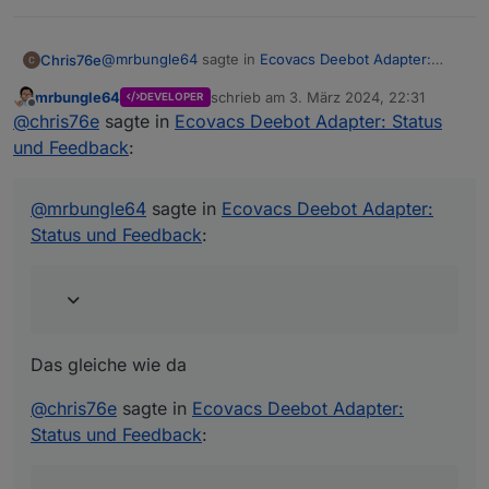
@
mrbungle64
sagte in
Ecovacs Deebot Adapter:
Chris76e
Status und Feedback
:
mrbungle64
schrieb am
3. März 2024, 22:31
DEVELOPER
zuletzt editiert von
Offline
Was heißt das genau?
@
chris76e
sagte in
Ecovacs Deebot Adapter: Status
und Feedback
:
Das gleiche wie da
@
mrbungle64
sagte in
Ecovacs Deebot Adapter:
@
chris76e
sagte in
Ecovacs Deebot Adapter: Status
Status und Feedback
:
und Feedback
:
Jetzt ist mir noch aufgefalle das der DP
ecovacs-
deebot.0.control.extended.washInterval nicht
funktioniert. Ändert sich nicht per App oder
Adapter.
Das gleiche wie da
@
chris76e
sagte in
Ecovacs Deebot Adapter:
Status und Feedback
: