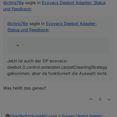
Offline
Erstelle Datenpunkt für die Auto-
@
chris76e
sagte in
Ecovacs Deebot Adapter: Status
Saugkraftverstärkung
und Feedback
:
Sorry, hatte ich vergessen das es das gibt.
("control.extended.autoBoostSuction")
Funktioniert.
@
chris76e
sagte in
Ecovacs Deebot Adapter: Status
@
chris76e
sagte in
Ecovacs Deebot Adapter:
und Feedback
:
Status und Feedback
:
und auswählen ob (immer nur eines möglich)
"Teppicherkennung" oder "Teppichumgehung"
Jetzt ist auch der DP ecovacs-
oder "Teppich ignorieren"
deebot.0.control.extended.carpetCleaningStrategy
gekommen, aber da funktioniert die Auswahl nicht.
Jetzt ist auch der DP ecovacs-
deebot.0.control.extended.carpetCleaningStrategy
gekommen, aber da funktioniert die Auswahl nicht.
Was heißt das genau?
0
@
mrbungle64
sagte in
Ecovacs Deebot Adapter:
Chris76e