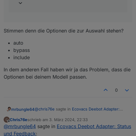
Stimmen denn die Optionen die zur Auswahl stehen?
auto
bypass
include
In dem anderen Fall haben wir ja das Problem, dass die
Optionen bei deinem Modell passen.
0
@
chris76e
sagte in
Ecovacs Deebot Adapter:
mrbungle64
Status und Feedback
:
Chris76e
schrieb am
3. März 2024, 22:33
zuletzt editiert von
Offline
@
mrbungle64
sagte in
Ecovacs Deebot
@
mrbungle64
sagte in
Ecovacs Deebot Adapter: Status
Adapter: Status und Feedback
:
und Feedback
: