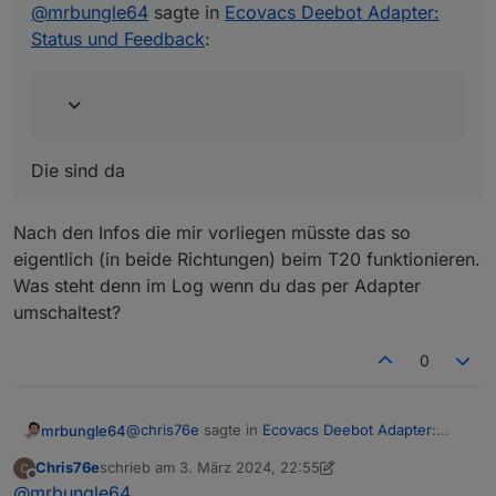
bypass
@
mrbungle64
sagte in
Ecovacs Deebot Adapter:
include
Status und Feedback
:
Die sind da
Nach den Infos die mir vorliegen müsste das so
eigentlich (in beide Richtungen) beim T20 funktionieren.
Was steht denn im Log wenn du das per Adapter
umschaltest?
0
@
chris76e
sagte in
Ecovacs Deebot Adapter:
mrbungle64
Status und Feedback
:
Chris76e
schrieb am
3. März 2024, 22:55
zuletzt editiert von Chris76e
3. Apr. 2024, 00:00
Offline
@
mrbungle64
sagte in
Ecovacs Deebot
@
mrbungle64