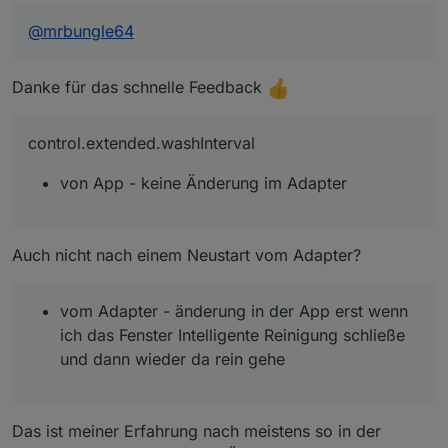
Bestätigungston von der Station ist aber jedesmal
sofort zuhören
@
mrbungle64
control.extended.moppingMode
- von App	- sofortige änderung im Adapt
Danke für das schnelle Feedback
und dass folgende Datenpunkte nicht mehr
erscheinen:
control.extended.washInterval
control.extended.sweepMode			- ni
control.extended.scrubbingPattern	       
von App - keine Änderung im Adapter
zusätlich aufgefallen
info.extended.sweepMode				- ni
info.waterbox_moppingType			- erschei
Auch nicht nach einem Neustart vom Adapter?
vom Adapter - änderung in der App erst wenn
ich das Fenster Intelligente Reinigung schließe
und dann wieder da rein gehe
Das ist meiner Erfahrung nach meistens so in der