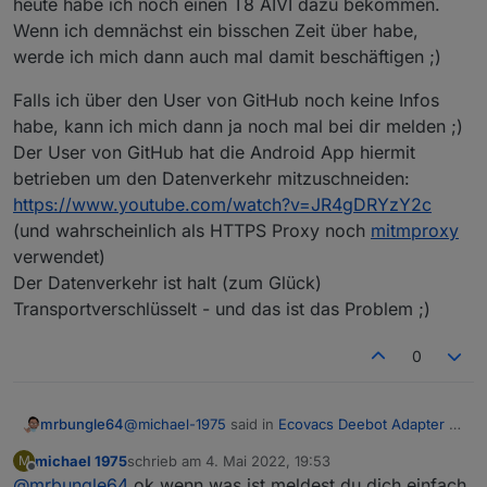
heute habe ich noch einen T8 AIVI dazu bekommen.
Wenn ich demnächst ein bisschen Zeit über habe,
werde ich mich dann auch mal damit beschäftigen ;)
Falls ich über den User von GitHub noch keine Infos
habe, kann ich mich dann ja noch mal bei dir melden ;)
Der User von GitHub hat die Android App hiermit
betrieben um den Datenverkehr mitzuschneiden:
https://www.youtube.com/watch?v=JR4gDRYzY2c
(und wahrscheinlich als HTTPS Proxy noch
mitmproxy
verwendet)
Der Datenverkehr ist halt (zum Glück)
Transportverschlüsselt - und das ist das Problem ;)
0
@
michael-1975
said in
Ecovacs Deebot Adapter -
mrbungle64
Status und Feedback
:
michael 1975
schrieb am
4. Mai 2022, 19:53
M
zuletzt editiert von
Offline
@
mrbungle64
ok wenn was ist meldest du dich einfach
@
mrbungle64
ich bin zwar kein profi