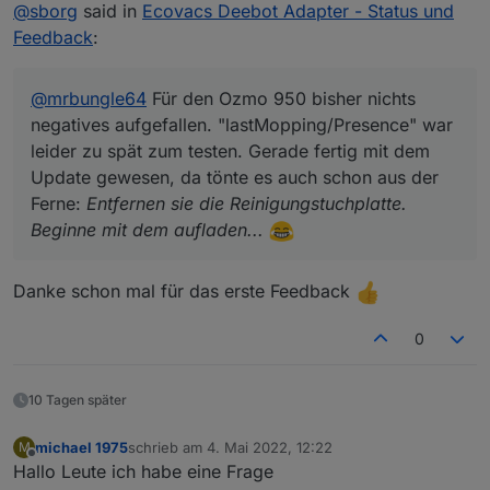
Offline
@
sborg
said in
Ecovacs Deebot Adapter - Status und
gewesen, da tönte es auch schon aus der Ferne:
Entfernen sie die Reinigungstuchplatte. Beginne mit dem
Feedback
:
aufladen...
@
mrbungle64
Für den Ozmo 950 bisher nichts
negatives aufgefallen. "lastMopping/Presence" war
leider zu spät zum testen. Gerade fertig mit dem
Update gewesen, da tönte es auch schon aus der
Ferne:
Entfernen sie die Reinigungstuchplatte.
Beginne mit dem aufladen...
Danke schon mal für das erste Feedback
0
10 Tagen später
michael 1975
schrieb am
4. Mai 2022, 12:22
M
zuletzt editiert von
Offline
Hallo Leute ich habe eine Frage