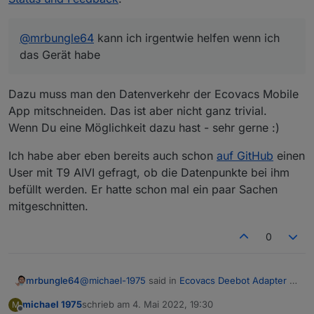
@
mrbungle64
kann ich irgentwie helfen wenn ich
das Gerät habe
Dazu muss man den Datenverkehr der Ecovacs Mobile
App mitschneiden. Das ist aber nicht ganz trivial.
Wenn Du eine Möglichkeit dazu hast - sehr gerne :)
Ich habe aber eben bereits auch schon
auf GitHub
einen
User mit T9 AIVI gefragt, ob die Datenpunkte bei ihm
befüllt werden. Er hatte schon mal ein paar Sachen
mitgeschnitten.
0
@
michael-1975
said in
Ecovacs Deebot Adapter -
mrbungle64
Status und Feedback
:
michael 1975
schrieb am
4. Mai 2022, 19:30
M
zuletzt editiert von