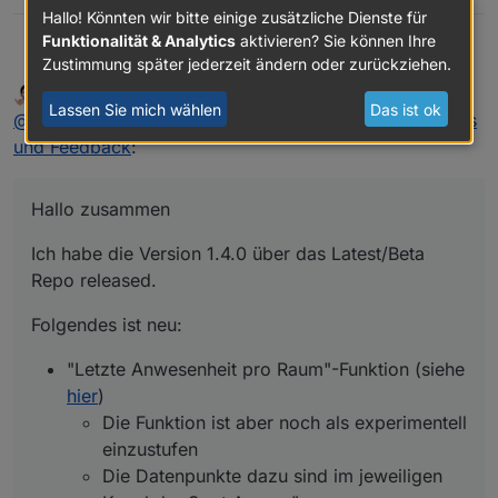
Hallo! Könnten wir bitte einige zusätzliche Dienste für
Funktionalität & Analytics
aktivieren? Sie können Ihre
Hallo zusammen
mrbungle64
Zustimmung später jederzeit ändern oder zurückziehen.
mrbungle64
schrieb am
16. Mai 2022, 06:38
DEVELOPER
Ich habe die Version 1.4.0 über das Latest/Beta
zuletzt editiert von
Lassen Sie mich wählen
Das ist ok
Offline
@
mrbungle64
said in
Ecovacs Deebot Adapter - Status
Repo released.
Folgendes ist neu:
und Feedback
:
"Letzte Anwesenheit pro Raum"-Funktion
Ich freue mich über Feedback :)
(siehe
hier
)
Hallo zusammen
Die Funktion ist aber noch als
experimentell einzustufen
Ich habe die Version 1.4.0 über das Latest/Beta
Die Datenpunkte dazu sind im
Repo released.
jeweiligen Kanal der Spot Areas: "map.
[mapID].spotAreas.[spotAreaID]":
Folgendes ist neu:
lastTimeMoppingDateTime
lastTimeMoppingTimestamp
"Letzte Anwesenheit pro Raum"-Funktion (siehe
lastTimePresenceDateTime
hier
)
lastTimePresenceTimestamp
Wie lange der Roboter im Raum
Die Funktion ist aber noch als experimentell
gewesen sein muss kann in den
einzustufen
Adapter Einstellungen angepasst
Die Datenpunkte dazu sind im jeweiligen
werden: