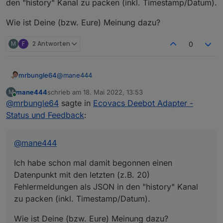
den "history" Kanal zu packen (inkl. Timestamp/Datum).
Meldungen abfangen kann ?
ecovacs-deebot.0

2022-05-17 03:33:15.169	info	[vacbot] prod
Wie ist Deine (bzw. Eure) Meinung dazu?
ecovacs-deebot.0

M
F
2 Antworten
0
@
mane444
mrbungle64
mane444
schrieb am
18. Mai 2022, 13:53
M
Ich habe schon mal damit begonnen einen
zuletzt editiert von
Online
@
mrbungle64
sagte in
Ecovacs Deebot Adapter -
Datenpunkt mit den letzten (z.B. 20)
Fehlermeldungen als JSON in den "history" Kanal
Wie ist Deine (bzw. Eure) Meinung dazu?
Status und Feedback
:
zu packen (inkl. Timestamp/Datum).
@
mane444
Ich habe schon mal damit begonnen einen
Datenpunkt mit den letzten (z.B. 20)
Fehlermeldungen als JSON in den "history" Kanal
zu packen (inkl. Timestamp/Datum).
Wie ist Deine (bzw. Eure) Meinung dazu?