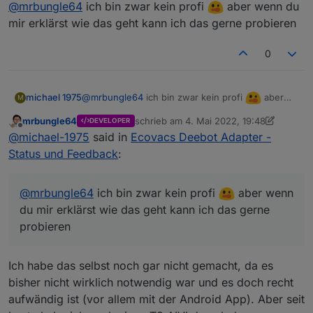
Offline
@
mrbungle64
ich bin zwar kein profi
@
mrbungle64
kann ich irgentwie helfen
aber wenn du
wenn ich das Gerät habe
mir erklärst wie das geht kann ich das gerne probieren
Dazu muss man den Datenverkehr der Ecovacs
Mobile App mitschneiden. Das ist aber nicht ganz
0
trivial.
Ich habe aber eben bereits auch schon
auf
Wenn Du eine Möglichkeit dazu hast - sehr gerne
GitHub
einen User mit T9 AIVI gefragt, ob die
:)
Datenpunkte bei ihm befüllt werden. Er hatte
schon mal ein paar Sachen mitgeschnitten.
@
mrbungle64
ich bin zwar kein profi
aber
michael 1975
M
wenn du mir erklärst wie das geht kann ich das
mrbungle64
schrieb am
4. Mai 2022, 19:48
DEVELOPER
gerne probieren
zuletzt editiert von mrbungle64
5. Apr. 2
Offline
@
michael-1975
said in
Ecovacs Deebot Adapter -
Status und Feedback
:
@
mrbungle64
ich bin zwar kein profi
aber wenn
du mir erklärst wie das geht kann ich das gerne
probieren
Ich habe das selbst noch gar nicht gemacht, da es
bisher nicht wirklich notwendig war und es doch recht
aufwändig ist (vor allem mit der Android App). Aber seit