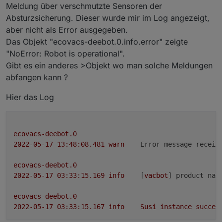
Deebot Adapters berichten
Meldung über verschmutzte Sensoren der
und natürlich auch nach Eurer Meinung fragen,
Absturzsicherung. Dieser wurde mir im Log angezeigt,
ob es noch "offene Baustellen" gibt - oder ob Ihr
aber nicht als Error ausgegeben.
soweit alles damit umsetzen könnt, was Ihr Euch
so vorgestellt habt ( Bitte dabei aber realistisch
Das Objekt "ecovacs-deebot.0.info.error" zeigte
Aktuelle Versionen
bleiben und auch den aktuellen Status
"NoError: Robot is operational".
berücksichtigen ;) ).
Gibt es ein anderes >Objekt wo man solche Meldungen
Stadiu
abfangen kann ?
m
Version
Releasedatum
Hier das Log
Stable
1.4.14
04.02.2024 /
20.02.2024
Beta
1.4.15
16.03.2024
ecovacs-deebot.0
Alpha
1.4.16-
09.05.2024
2022-05-17 13:48:08.481	
warn
Error message receiv
alpha.2
ecovacs-deebot.0
2022-05-17 03:33:15.169	
info
	[
vacbot
] 
product nam
Bekannte (größere) Probleme
ecovacs-deebot.0
2022-05-17 03:33:15.167	
info
Susi
instance
succes
Aktuell gibt es (mehr oder weniger häufig)
auf 32-Bit Systemen Probleme mit der
Die Generierung der aktuellen Map ("map.