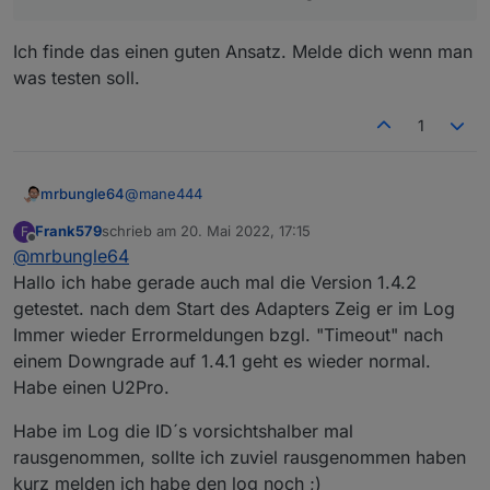
Ich finde das einen guten Ansatz. Melde dich wenn man
was testen soll.
1
@
mane444
mrbungle64
Frank579
schrieb am
20. Mai 2022, 17:15
F
Ich habe schon mal damit begonnen einen
zuletzt editiert von
Offline
@
mrbungle64
Datenpunkt mit den letzten (z.B. 20)
Fehlermeldungen als JSON in den "history" Kanal
Wie ist Deine (bzw. Eure) Meinung dazu?
Hallo ich habe gerade auch mal die Version 1.4.2
zu packen (inkl. Timestamp/Datum).
getestet. nach dem Start des Adapters Zeig er im Log
Immer wieder Errormeldungen bzgl. "Timeout" nach
einem Downgrade auf 1.4.1 geht es wieder normal.
Habe einen U2Pro.
Habe im Log die ID´s vorsichtshalber mal
rausgenommen, sollte ich zuviel rausgenommen haben
kurz melden ich habe den log noch ;)