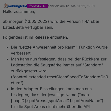
03.06.2022 gekürzt und danach immer wieder
mrbungle64
schrieb am
12. Mai 2022, 19:31
DEVELOPER
aktualisiert
)
Hallo zusammen,
zuletzt editiert von
Offline
Hallo zusammen,
ich möchte hier über den Status des Ecovacs
ab morgen (13.05.2022) wird die Version 1.4.1 über
Deebot Adapters berichten
und natürlich auch nach Eurer Meinung fragen,
Latest/Beta verfügbar sein.
ob es noch "offene Baustellen" gibt - oder ob Ihr
soweit alles damit umsetzen könnt, was Ihr Euch
Folgendes ist im Release enthalten:
so vorgestellt habt ( Bitte dabei aber realistisch
Aktuelle Versionen
bleiben und auch den aktuellen Status
Die "Letzte Anwesenheit pro Raum"-Funktion wurde
berücksichtigen ;) ).
verbessert
Stadiu
Man kann nun festlegen, dass bei der Rückkehr zur
m
Version
Releasedatum
Ladestation die Saugstärke immer auf "Standard"
Stable
1.4.14
04.02.2024 /
zurückgesetzt wird
20.02.2024
("control.extended.resetCleanSpeedToStandardOnR
eturn")
Beta
1.4.15
16.03.2024
In den Adapter-Einstellungen kann man nun
Alpha
1.4.16-
09.05.2024
festlegen, dass der jeweilige Name ("map.
alpha.2
[mapID].spotAreas.[spotAreaID].spotAreaName")
für die Spot Areas nicht mehr über die API