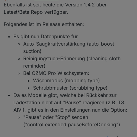
zuletzt editiert von
Offline
Ebenfalls ist seit heute die Version 1.4.2 über
ich möchte hier über den Status des Ecovacs
Latest/Beta Repo verfügbar.
Deebot Adapters berichten
und natürlich auch nach Eurer Meinung fragen,
Folgendes ist im Release enthalten:
ob es noch "offene Baustellen" gibt - oder ob Ihr
soweit alles damit umsetzen könnt, was Ihr Euch
Es gibt nun Datenpunkte für
so vorgestellt habt ( Bitte dabei aber realistisch
Auto-Saugkraftverstärkung (auto-boost
Aktuelle Versionen
bleiben und auch den aktuellen Status
suction)
berücksichtigen ;) ).
Reinigungstuch-Erinnerung (cleaning cloth
Stadiu
m
Version
Releasedatum
reminder)
Bei OZMO Pro Wischsystem:
Stable
1.4.14
04.02.2024 /
Wischmodus (mopping type)
20.02.2024
Schrubbmuster (scrubbing type)
Beta
1.4.15
16.03.2024
Da es Modelle gibt, welche bei Rückkehr zur
Ladestation nicht auf "Pause" reagieren (z.B. T8
Alpha
1.4.16-
09.05.2024
AIVI), gibt es in den Einstellungen nun die Option:
alpha.2
"Pause" oder "Stop" senden
("control.extended.pauseBeforeDocking")
Bekannte (größere) Probleme