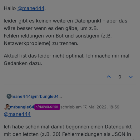
Hallo
@
mane444
,
leider gibt es keinen weiteren Datenpunkt - aber das
wäre besser wenn es den gäbe, um z.B.
Fehlermeldungen von Bot und sonstigem (z.B.
Netzwerkprobleme) zu trennen.
Aktuell ist das leider nicht optimal. Ich mache mir mal
Gedanken dazu.
0
@
mrbungle64
mane444
M
Hallo, ich habe einen N8 Pro. Nun hatte der eine
mrbungle64
schrieb am
17. Mai 2022, 18:59
DEVELOPER
Meldung über verschmutzte Sensoren der
Hier das Log
zuletzt editiert von
Offline
@
mane444
Absturzsicherung. Dieser wurde mir im Log
angezeigt, aber nicht als Error ausgegeben.
Ich habe schon mal damit begonnen einen Datenpunkt
Das Objekt "ecovacs-deebot.0.info.error" zeigte
ecovacs-deebot.0

"NoError: Robot is operational".
2022-05-17 13:48:08.481	warn	Error message
mit den letzten (z.B. 20) Fehlermeldungen als JSON in
Gibt es ein anderes >Objekt wo man solche