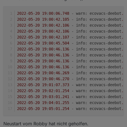
2022
-
05
-
20
19
:
00
:
06
.748
 - 
warn
: ecovacs-deebot
.0
2022
-
05
-
20
19
:
00
:
42.105
 - 
info
: ecovacs-deebot
.0
2022
-
05
-
20
19
:
00
:
42.106
 - 
info
: ecovacs-deebot
.0
2022
-
05
-
20
19
:
00
:
42.106
 - 
info
: ecovacs-deebot
.0
2022
-
05
-
20
19
:
00
:
42.107
 - 
info
: ecovacs-deebot
.0
2022
-
05
-
20
19
:
00
:
45.504
 - 
info
: ecovacs-deebot
.0
2022
-
05
-
20
19
:
00
:
46.136
 - 
info
: ecovacs-deebot
.0
2022
-
05
-
20
19
:
00
:
46.136
 - 
info
: ecovacs-deebot
.0
2022
-
05
-
20
19
:
00
:
46.136
 - 
info
: ecovacs-deebot
.0
2022
-
05
-
20
19
:
00
:
46.136
 - 
info
: ecovacs-deebot
.0
2022
-
05
-
20
19
:
00
:
46.269
 - 
info
: ecovacs-deebot
.0
2022
-
05
-
20
19
:
00
:
46.270
 - 
info
: ecovacs-deebot
.0
2022
-
05
-
20
19
:
01
:
07
.373
 - 
warn
: ecovacs-deebot
.0
2022
-
05
-
20
19
:
02
:
01
.254
 - 
warn
: ecovacs-deebot
.0
2022
-
05
-
20
19
:
03
:
01
.241
 - 
warn
: ecovacs-deebot
.0
2022
-
05
-
20
19
:
04
:
01
.255
 - 
warn
: ecovacs-deebot
.0
2022
-
05
-
20
19
:
05
:
01
.254
 - 
warn
: ecovacs-deebot
.0
Neustart vom Robby hat nicht geholfen.