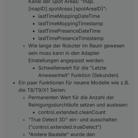
Kanal der Spot Areas: "map.
Schwellenwert für die "Letzte
Anwesenheit" Funktion
[mapID].spotAreas.[spotAreaID]":
(Sekunden)
lastTimeMoppingDateTime
Ein paar Funktionen für neuere Modelle wie
lastTimeMoppingTimestamp
z.B. die T8/T9/X1 Serien:
lastTimePresenceDateTime
Permanenten Wert für die Anzahl der
Reinigungsdurchläufe setzen und
lastTimePresenceTimestamp
auslesen:
Wie lange der Roboter im Raum gewesen
control.extended.cleanCount
sein muss kann in den Adapter
"True Detect 3D" ein- und ausschalten
("control.extended.trueDetect")
Einstellungen angepasst werden:
"Andere Bauteile" wurde den
Schwellenwert für die "Letzte
Verbrauchsmaterialien hinzugefügt:
Anwesenheit" Funktion (Sekunden)
consumable.unit_care
Ein paar Funktionen für neuere Modelle wie z.B.
consumable.unit_care_reset
Die Deebot X1 Serie wurde soweit
die T8/T9/X1 Serien:
berücksichtigt und sollte grundsätzlich
Permanenten Wert für die Anzahl der
funktionieren
Reinigungsdurchläufe setzen und auslesen:
Ein paar kleinere Verbesserungen und
control.extended.cleanCount
Fehlerbehebungen
"True Detect 3D" ein- und ausschalten
("control.extended.trueDetect")
"Andere Bauteile" wurde den