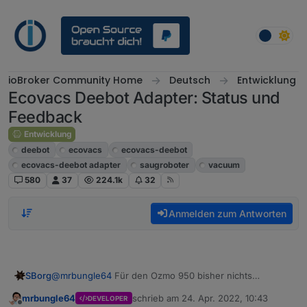
Weiter zum Inhalt
ioBroker Community Home
Deutsch
Entwicklung
Ecovacs Deebot Adapter: Status und
Feedback
Entwicklung
deebot
ecovacs
ecovacs-deebot
ecovacs-deebot adapter
saugroboter
vacuum
580
37
224.1k
32
Anmelden zum Antworten
SBorg
@
mrbungle64
Für den Ozmo 950 bisher nichts
negatives aufgefallen. "lastMopping/Presence" war
mrbungle64
schrieb am
24. Apr. 2022, 10:43
DEVELOPER
leider zu spät zum testen. Gerade fertig mit dem Update
zuletzt editiert von