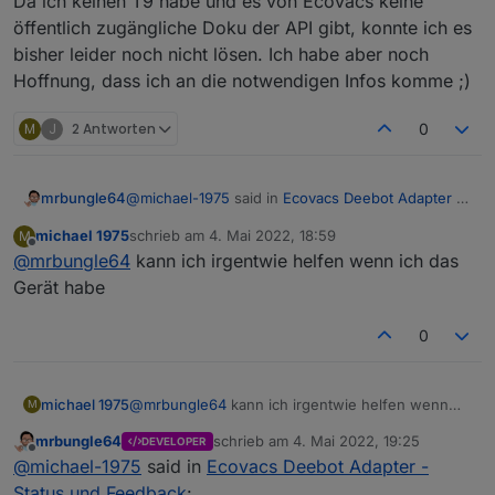
Da ich keinen T9 habe und es von Ecovacs keine
öffentlich zugängliche Doku der API gibt, konnte ich es
bisher leider noch nicht lösen. Ich habe aber noch
Hoffnung, dass ich an die notwendigen Infos komme ;)
M
J
2 Antworten
0
@
michael-1975
said in
Ecovacs Deebot Adapter -
mrbungle64
Status und Feedback
:
michael 1975
schrieb am
4. Mai 2022, 18:59
M
zuletzt editiert von
Offline
@
mrbungle64
kann ich irgentwie helfen wenn ich das
Hallo Leute ich habe eine Frage
Gerät habe
Hallo Michael,
ich habe einen Deebot T9+und einen T8+
beim T9+ werden einige Daten nicht
0
geschrieben siehe Bild.
das ist ein bekanntes Problem beim T9:
https://github.com/mrbungle64/ioBroker.ecovacs-
deebot#known-issues
Da ich keinen T9 habe und es von Ecovacs keine
michael 1975
@
mrbungle64
kann ich irgentwie helfen wenn
M
öffentlich zugängliche Doku der API gibt, konnte
ich das Gerät habe
an was kann das Liegen?? alles andere geht.
mrbungle64
schrieb am
4. Mai 2022, 19:25
DEVELOPER
ich es bisher leider noch nicht lösen. Ich habe
zuletzt editiert von
Offline
@
michael-1975
said in
Ecovacs Deebot Adapter -
aber noch Hoffnung, dass ich an die notwendigen
Danke und gruß Michael
Infos komme ;)
Status und Feedback
: