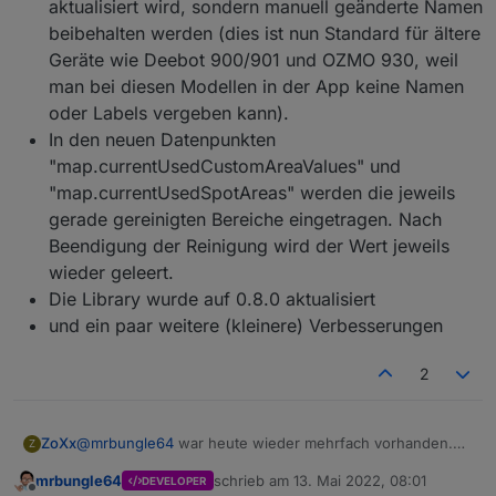
aktualisiert wird, sondern manuell geänderte Namen
Bekannte (größere) Probleme
beibehalten werden (dies ist nun Standard für ältere
Geräte wie Deebot 900/901 und OZMO 930, weil
Aktuell gibt es (mehr oder weniger häufig)
auf 32-Bit Systemen Probleme mit der
Die Generierung der aktuellen Map ("map.
man bei diesen Modellen in der App keine Namen
Erstellung vom Map Image.
[mapID].loadMapImage" bzw. "map64")
oder Labels vergeben kann).
funktioniert noch nicht bei den Deebot X1,
Das betrifft hauptsächlich Raspberry Pi
In den neuen Datenpunkten
Weitere Informationen:
X2, T20 und T30 Serien
Systeme, welche i.d.R. noch mit einem
"map.currentUsedCustomAreaValues" und
32-Bit Linux betrieben werden. Das
Informationen und Praxistipps (GitHub)
wird offensichtlich durch eine System-
"map.currentUsedSpotAreas" werden die jeweils
Möglichkeit für sonstiges Feedback:
Datenpunkte (GitHub)
nahe Komponente von bzw. unter der
gerade gereinigten Bereiche eingetragen. Nach
FAQ (GitHub)
Canvas Library verursacht - daher kann
Beendigung der Reinigung wird der Wert jeweils
Bug reports und feature requests (GitHub)
ich aktuell nichts machen und muss an
Nützliche Links:
Informationen und Praxistipps (Forum)
wieder geleert.
anderer Stelle gefixt werden. Auch eine
ältere Version von Canvas hilft nicht
Die Library wurde auf 0.8.0 aktualisiert
Deebot Staubsauger in VIS integrieren -
weiter, da der betroffene Teil bei der
und ein paar weitere (kleinere) Verbesserungen
ioBroker Tutorial | verdrahtet.info
Installation i.d.R. neu erstellt wird.
Ideen-Sammlung "Views für ozmo Deebot"
2
(für Deebot Geräte im Allgemeinen)
ZoXx
@
mrbungle64
war heute wieder mehrfach vorhanden.
Z
Ich behalte es mal im Auge.
mrbungle64
schrieb am
13. Mai 2022, 08:01
DEVELOPER
Danke!
zuletzt editiert von