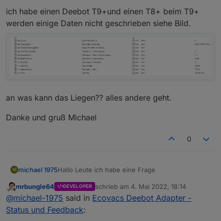
ich habe einen Deebot T9+und einen T8+ beim T9+
werden einige Daten nicht geschrieben siehe Bild.
an was kann das Liegen?? alles andere geht.
Danke und gruß Michael
0
Hallo Leute ich habe eine Frage
michael 1975
M
mrbungle64
schrieb am
4. Mai 2022, 18:14
DEVELOPER
ich habe einen Deebot T9+und einen T8+ beim
zuletzt editiert von
Offline
@
michael-1975
said in
Ecovacs Deebot Adapter -
T9+ werden einige Daten nicht geschrieben
siehe Bild.
an was kann das Liegen?? alles andere geht.
Status und Feedback
: