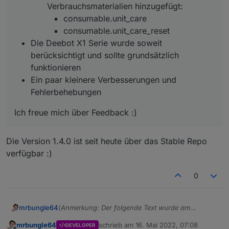
Verbrauchsmaterialien hinzugefügt:
consumable.unit_care
consumable.unit_care_reset
Die Deebot X1 Serie wurde soweit
berücksichtigt und sollte grundsätzlich
funktionieren
Ein paar kleinere Verbesserungen und
Fehlerbehebungen
Ich freue mich über Feedback :)
Die Version 1.4.0 ist seit heute über das Stable Repo
verfügbar :)
0
(
Anmerkung: Der folgende Text wurde am
mrbungle64
03.06.2022 gekürzt und danach immer wieder
mrbungle64
schrieb am
16. Mai 2022, 07:08
DEVELOPER
aktualisiert
)
Hallo zusammen,