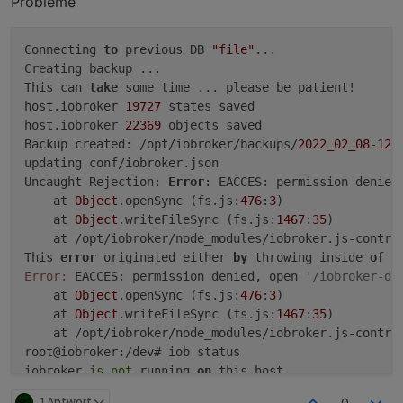
Probleme
Connecting 
to
 previous DB 
"file"
...

Creating backup ...

This can 
take
 some time ... please be patient!

host.iobroker 
19727
 states saved

host.iobroker 
22369
 objects saved

Backup created: /opt/iobroker/backups/
2022_02_08
-
12_
updating conf/iobroker.json

Uncaught Rejection: 
Error
: EACCES: permission denied
    at 
Object
.openSync (fs.js:
476
:
3
)

    at 
Object
.writeFileSync (fs.js:
1467
:
35
)

    at /opt/iobroker/node_modules/iobroker.js-contro
This 
error
 originated either 
by
 throwing inside 
of
 a
Error:
 EACCES: permission denied, open 
'/iobroker-da
    at 
Object
.openSync (fs.js:
476
:
3
)

    at 
Object
.writeFileSync (fs.js:
1467
:
35
)

    at /opt/iobroker/node_modules/iobroker.js-contro
root@iobroker:/dev# iob status

iobroker 
is
not
 running 
on
 this host.

1 Antwort
0