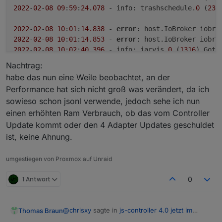
2022
-
02
-
08
09
:
59
:
24.078
 - info: trashschedule.
0
 (
233
2022
-
02
-
08
10
:
01
:
14.838
 - 
error
: host.IoBroker iobro
2022
-
02
-
08
10
:
01
:
14.853
 - 
error
: host.IoBroker iobro
2022
-
02
-
08
10
:
02
:
40.396
 - info: jarvis.
0
 (
1316
2022
-
02
-
08
10
:
02
:
40.423
 - info: jarvis.
0
 (
1316
) Adap
Nachtrag:
habe das nun eine Weile beobachtet, an der
Performance hat sich nicht groß was verändert, da ich
sowieso schon jsonl verwende, jedoch sehe ich nun
einen erhöhten Ram Verbrauch, ob das vom Controller
Update kommt oder den 4 Adapter Updates geschuldet
ist, keine Ahnung.
umgestiegen von Proxmox auf Unraid
1 Antwort
0
@
chrisxy
sagte in
js-controller 4.0 jetzt im
Thomas Braun
BETA/LATEST!
: