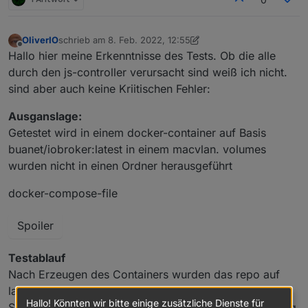
Objects type: file

OliverIO
schrieb am
8. Feb. 2022, 12:55
zuletzt editiert von OliverIO
2. Aug. 2022, 13:57
Offline
Hallo hier meine Erkenntnisse des Tests. Ob die alle
durch den js-controller verursacht sind weiß ich nicht.
sind aber auch keine Kriitischen Fehler:
Ausganslage:
Getestet wird in einem docker-container auf Basis
buanet/iobroker:latest in einem macvlan. volumes
wurden nicht in einen Ordner herausgeführt
docker-compose-file
Spoiler
Testablauf
Nach Erzeugen des Containers wurden das repo auf
latest gesetzt. Hier ist mir aufgefallen, das beim
Hallo! Könnten wir bitte einige zusätzliche Dienste für
Speichern des Konfigurationsdialog eine Fehlermeldung