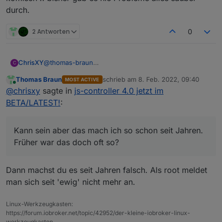
durch.
2 Antworten
0
@
thomas-braun
ChrisXY
C
Kann sein aber das mach ich so schon seit Jahren.
Thomas Braun
schrieb am
8. Feb. 2022, 09:40
MOST ACTIVE
Früher war das doch oft so?
Werde ich wohl ein Backup zurückspielen müssen
zuletzt editiert von
Online
@
chrisxy
sagte in
js-controller 4.0 jetzt im
fix habe ich natürlich schon Probiert.
komisch .. bisher gab es nie Probleme alles sauber
durch.
BETA/LATEST!
:
Kann sein aber das mach ich so schon seit Jahren.
Früher war das doch oft so?
Dann machst du es seit Jahren falsch. Als root meldet
man sich seit 'ewig' nicht mehr an.
Linux-Werkzeugkasten:
https://forum.iobroker.net/topic/42952/der-kleine-iobroker-linux-
werkzeugkasten