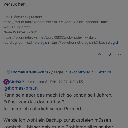
versuchen.
npm ERR!     
/home/i
obroker/.npm/_logs/
2022
-
02
-0
npm WARN !invalid#1 No license field.

npm ERR! code EACCES

Linux-Werkzeugkasten:
npm ERR! syscall access

https://forum.iobroker.net/topic/42952/der-kleine-iobroker-linux-
npm ERR! path /node_modules/iobroker.js-contr
werkzeugkasten
npm ERR! errno -13

NodeJS Fixer Skript:
npm ERR! Error: EACCES: permission denied, ac
https://forum.iobroker.net/topic/68035/iob-node-fix-skript
npm ERR!  [Error: EACCES: permission denied, 
iob_diag: curl -sLf -o
diag.sh
https://iobroker.net/diag.sh && bash
diag.sh
npm ERR!   errno: -13,

npm ERR!   code: 'EACCES',

0
npm ERR!   syscall: 'access',

npm ERR!   path: '/node_modules/iobroker.js-c
npm ERR! }

@
chrisxy
sagte in
js-controller 4.0 jetzt im
Thomas Braun
npm ERR! 

BETA/LATEST!
:
npm ERR! The operation was rejected by your o
ChrisXY
schrieb am
8. Feb. 2022, 09:31
C
zuletzt editiert von ChrisXY
2. Aug. 2022, 10:38
npm ERR! It is likely you do not have the per
Offline
@
thomas-braun
ERR! Error: EACCES: permission denied,
npm ERR! 

access
Kann sein aber das mach ich so schon seit Jahren.
npm ERR! If you believe this might be a permi
seufz
Früher war das doch oft so?
npm ERR! permissions of the file and its cont
Kommt vermutlich vom rumgehampel als root.
npm ERR! the command again as root/Administra
fix habe ich natürlich schon Probiert.
iobroker stop

npm ERR! A complete log of this run can be fo
versuchen.
Werde ich wohl ein Backup zurückspielen müssen
komisch .. bisher gab es nie Probleme alles sauber