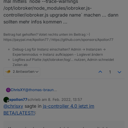
mal mittels ´node --trace-warnings
2022-02-08 09:58:07.293 - error: host.IoBrok
/opt/iobroker/node_modules/iobroker.js-
2022-02-08 09:59:24.076 - info: trashschedul
2022-02-08 09:59:24.078 - info: trashschedul
controller/iobroker.js upgrade name` machen ... dann
sollten mehr infos kommen ...
2022-02-08 10:01:14.838 - error: host.IoBrok
2022-02-08 10:01:14.853 - error: host.IoBrok
Beitrag hat geholfen? Votet rechts unten im Beitrag :-)
2022-02-08 10:02:40.396 - info: jarvis.0 (13
https://paypal.me/Apollon77 / https://github.com/sponsors/Apollon77
2022-02-08 10:02:40.423 - info: jarvis.0 (13
Debug-Log für Instanz einschalten? Admin -> Instanzen ->
Expertenmodus -> Instanz aufklappen - Loglevel ändern
Logfiles auf Platte /opt/iobroker/log/… nutzen, Admin schneidet
Zeilen ab
2 Antworten
1
@
thomas-braun
ChrisXY
C
Kann sein aber das mach ich so schon seit Jahren.
apollon77
schrieb am
8. Feb. 2022, 13:57
Früher war das doch oft so?
Werde ich wohl ein Backup zurückspielen müssen
zuletzt editiert von
Offline
@
chrisxy
sagte in
js-controller 4.0 jetzt im
fix habe ich natürlich schon Probiert.
komisch .. bisher gab es nie Probleme alles sauber
durch.
BETA/LATEST!
: