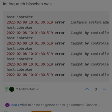
../src/unix_dgram.cc:404:1: note: 
in
 expansion o
Im log auch bisschen was:
 NODE_MODULE(unix_dgram, Initialize)
 ^~~~~~~~~~~
2022
-
02
-
08
10
:
01
:
30.519
error
	instance system.adap
2022
-
02
-
08
10
:
01
:
30.519
error
	Caught 
by
 controller
2022
-
02
-
08
10
:
01
:
30.519
error
	Caught 
by
 controller
2022
-
02
-
08
10
:
01
:
30.519
error
	Caught 
by
 controller
2022
-
02
-
08
10
:
01
:
30.519
error
	Caught 
by
 controller
2022
-
02
-
08
10
:
01
:
30.519
error
	Caught 
by
 controller
2 Antworten
0
Bei mir sind folgende fehler gekommen. Danach
ChrisXY
C
liefen fast keine Adapter alle Lese/Schreib Probleme