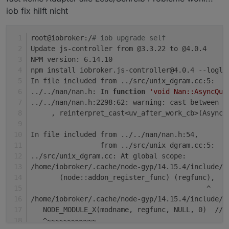
iob fix hilft nicht
root@iobroker:/
# iob upgrade self
Update js-controller from @3.3.22 to @4.0.4
NPM version: 6.14.10
npm install iobroker.js-controller@4.0.4 --logle
In file included from ../src/unix_dgram.cc:5:
../../nan/nan.h: In 
function
'void Nan::AsyncQue
../../nan/nan.h:2298:62: warning: cast between i
     , reinterpret_cast<uv_after_work_cb>(AsyncE
                                                
In file included from ../../nan/nan.h:54,
                 from ../src/unix_dgram.cc:5:
../src/unix_dgram.cc: At global scope:
/home/iobroker/.cache/node-gyp/14.15.4/include/n
       (node::addon_register_func) (regfunc),   
                                           ^
/home/iobroker/.cache/node-gyp/14.15.4/include/n
   NODE_MODULE_X(modname, regfunc, NULL, 0)  // 
   ^~~~~~~~~~~~~