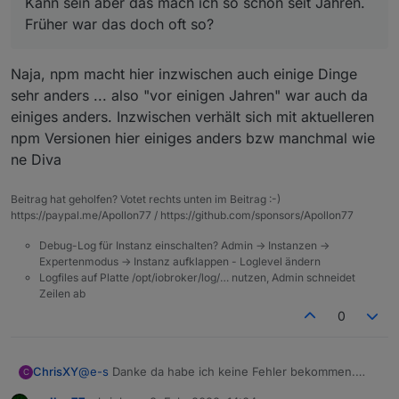
Kann sein aber das mach ich so schon seit Jahren.
Früher war das doch oft so?
Naja, npm macht hier inzwischen auch einige Dinge
sehr anders ... also "vor einigen Jahren" war auch da
einiges anders. Inzwischen verhält sich mit aktuelleren
npm Versionen hier einiges anders bzw manchmal wie
ne Diva
Beitrag hat geholfen? Votet rechts unten im Beitrag :-)
https://paypal.me/Apollon77 / https://github.com/sponsors/Apollon77
Debug-Log für Instanz einschalten? Admin -> Instanzen ->
Expertenmodus -> Instanz aufklappen - Loglevel ändern
Logfiles auf Platte /opt/iobroker/log/… nutzen, Admin schneidet
Zeilen ab
0
@
e-s
Danke da habe ich keine Fehler bekommen.
ChrisXY
C
Jedoch bei iobroker Start kommt auch die Migrations