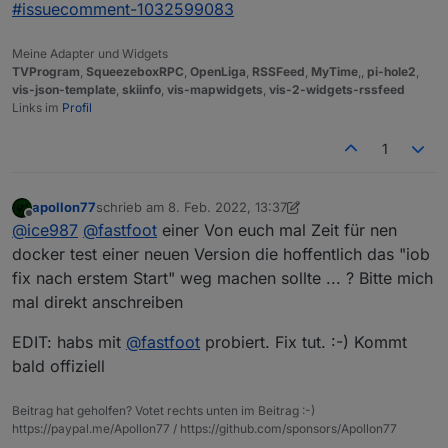
#issuecomment-1032599083
Meine Adapter und Widgets
TVProgram
,
SqueezeboxRPC
,
OpenLiga
,
RSSFeed
,
MyTime
,,
pi-hole2
,
vis-json-template
,
skiinfo
,
vis-mapwidgets
,
vis-2-widgets-rssfeed
Links im
Profil
1
apollon77
schrieb am
8. Feb. 2022, 13:37
zuletzt editiert von apollon77
2. Aug. 2022, 16:19
Offline
@
ice987
@
fastfoot
einer Von euch mal Zeit für nen
docker test einer neuen Version die hoffentlich das "iob
fix nach erstem Start" weg machen sollte ... ? Bitte mich
mal direkt anschreiben
EDIT: habs mit
@
fastfoot
probiert. Fix tut. :-) Kommt
bald offiziell
Beitrag hat geholfen? Votet rechts unten im Beitrag :-)
https://paypal.me/Apollon77 / https://github.com/sponsors/Apollon77