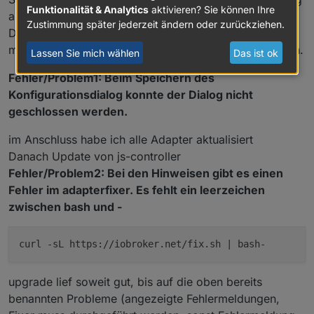
Funktionalität & Analytics
aktivieren? Sie können Ihre
auftrat "DB cannot be read " oder so ähnlich. Der
Zustimmung später jederzeit ändern oder zurückziehen.
Dialog konnte nicht geschlossen werden, sondern man
musste erneut die http-adresse des iobrokers eingeben.
Lassen Sie mich wählen
Das ist ok
Fehler/Problem1: Beim Speichern des
Konfigurationsdialog konnte der Dialog nicht
geschlossen werden.
im Anschluss habe ich alle Adapter aktualisiert
Danach Update von js-controller
Fehler/Problem2: Bei den Hinweisen gibt es einen
Fehler im adapterfixer. Es fehlt ein leerzeichen
zwischen bash und -
curl -sL https://iobroker.net/fix.sh | bash-
upgrade lief soweit gut, bis auf die oben bereits
benannten Probleme (angezeigte Fehlermeldungen,