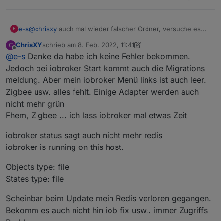
e-s
@
chrisxy
auch mal wieder falscher Ordner, versuche es
E
mal in /opt/iobroker
ChrisXY
schrieb am
8. Feb. 2022, 11:41
C
zuletzt editiert von ChrisXY
2. Aug. 2022, 12:53
Offline
@
e-s
Danke da habe ich keine Fehler bekommen.
Jedoch bei iobroker Start kommt auch die Migrations
meldung. Aber mein iobroker Menü links ist auch leer.
Zigbee usw. alles fehlt. Einige Adapter werden auch
nicht mehr grün
Fhem, Zigbee ... ich lass iobroker mal etwas Zeit
iobroker status sagt auch nicht mehr redis
iobroker is running on this host.
Objects type: file
States type: file
Scheinbar beim Update mein Redis verloren gegangen.
Bekomm es auch nicht hin iob fix usw.. immer Zugriffs