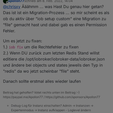
apollon77
schrieb am
8. Feb. 2022, 14:04
meldung. Aber mein iobroker Menü links ist auch leer.
iobroker status sagt auch nicht mehr redis
zuletzt editiert von
Offline
@
chrisxy
Ääähmm ... was Hast Du genau hier getan?
Zigbee usw. alles fehlt. Einige Adapter werden auch
iobroker is running on this host.
nicht mehr grün
Objects type: file
Das ist ist ein Migration-Prozess ... so mir scheint es als
Fhem, Zigbee ... ich lass iobroker mal etwas Zeit
States type: file
ob du aktiv über "iob setup custom" eine Migration zu
Scheinbar beim Update mein Redis verloren
"file" gemacht hast und dabei gab es einen Permission
gegangen. Bekomm es auch nicht hin iob fix usw..
Fehler.
immer Zugriffs Probleme
Connecting to previous DB "file"...

Creating backup ...

Um es jetzt zu fixen:
This can take some time ... please be patient
host.iobroker 19727 states saved

1.)
um die Rechtefehler zu fixen
iob fix
host.iobroker 22369 objects saved

2.) Wenn DU zurück zum letzten Redis Stand willst
Backup created: /opt/iobroker/backups/2022_02
editiere die /opt/iobroker/iobroker-data/iobroker.json
updating conf/iobroker.json

und ändere bei objects und states jeweils den Typ in
Uncaught Rejection: Error: EACCES: permission
    at Object.openSync (fs.js:476:3)

"redis" da wo jetzt scheinbar "file" steht.
    at Object.writeFileSync (fs.js:1467:35)

    at /opt/iobroker/node_modules/iobroker.js
Danach sollte erstmal alles wieder laufen
This error originated either by throwing insi
Error: EACCES: permission denied, open '/iobr
Beitrag hat geholfen? Votet rechts unten im Beitrag :-)
    at Object.openSync (fs.js:476:3)

https://paypal.me/Apollon77 / https://github.com/sponsors/Apollon77
    at Object.writeFileSync (fs.js:1467:35)

    at /opt/iobroker/node_modules/iobroker.js
Debug-Log für Instanz einschalten? Admin -> Instanzen ->
root@iobroker:/dev# iob status

Expertenmodus -> Instanz aufklappen - Loglevel ändern
iobroker is not running on this host.
