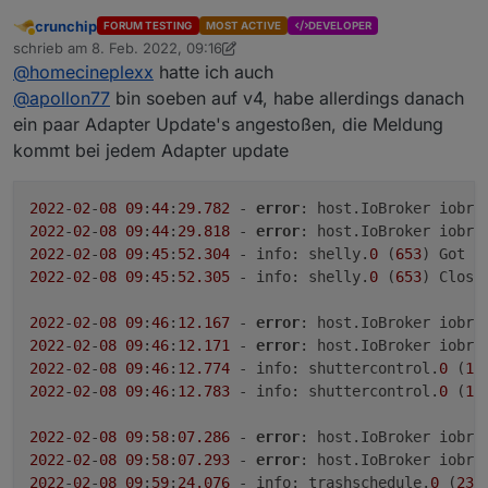
komisch aus?
crunchip
FORUM TESTING
MOST ACTIVE
DEVELOPER
iobroker status

Abwesend
schrieb am
8. Feb. 2022, 09:16
(node:10529) Warning: Accessing non-exi
zuletzt editiert von crunchip
2. Aug. 2022, 12:28
@
homecineplexx
hatte ich auch
(Use `node --trace-warnings ...` to sho
(node:10529) Warning: Accessing non-exi
@
apollon77
bin soeben auf v4, habe allerdings danach
(node:10529) Warning: Accessing non-exi
ein paar Adapter Update's angestoßen, die Meldung
(node:10529) Warning: Accessing non-exi
kommt bei jedem Adapter update
iobroker is running on this host.

2022
-
02
-
08
09
:
44
:
29.782
 - 
error
: host.IoBroker iobro
Objects type: jsonl

2022
-
02
-
08
09
:
44
:
29.818
 - 
error
: host.IoBroker iobro
States  type: jsonl

2022
-
02
-
08
09
:
45
:
52.304
 - info: shelly.
0
 (
653
2022
-
02
-
08
09
:
45
:
52.305
 - info: shelly.
0
 (
653
) Closin
2022
-
02
-
08
09
:
46
:
12.167
 - 
error
: host.IoBroker iobro
2022
-
02
-
08
09
:
46
:
12.171
 - 
error
: host.IoBroker iobro
2022
-
02
-
08
09
:
46
:
12.774
 - info: shuttercontrol.
0
 (
18
2022
-
02
-
08
09
:
46
:
12.783
 - info: shuttercontrol.
0
 (
18
2022
-
02
-
08
09
:
58
:
07.286
 - 
error
: host.IoBroker iobro
2022
-
02
-
08
09
:
58
:
07.293
 - 
error
: host.IoBroker iobro
2022
-
02
-
08
09
:
59
:
24.076
 - info: trashschedule.
0
 (
233