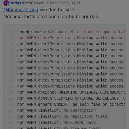
ChrisXY
schrieb am
8. Feb. 2022, 09:19
C
Außer
zuletzt editiert von
Offline
@
thomas-braun
wie den besser?
Nochmal Installieren auch iob fix bringr das:
sind da keine Fehler zu sehen.
root@iobroker:
/# sudo -H -u iobroker npm install
npm WARN checkPermissions Missing write access t
npm WARN checkPermissions Missing 
write
 access t
npm WARN checkPermissions Missing 
write
 access t
npm WARN checkPermissions Missing 
write
 access t
npm WARN checkPermissions Missing 
write
 access t
npm WARN checkPermissions Missing 
write
 access t
npm WARN checkPermissions Missing 
write
 access t
npm WARN checkPermissions Missing 
write
 access t
npm WARN checkPermissions Missing 
write
 access t
npm WARN optional SKIPPING OPTIONAL DEPENDENCY: 
npm WARN notsup SKIPPING OPTIONAL DEPENDENCY: Un
npm WARN enoent ENOENT: 
no
 such file 
or
 director
npm WARN !invalid
#1 No description
npm WARN !invalid
#1 No repository field.
npm WARN !invalid
#1 No README data
npm WARN !invalid
#1 No license field.