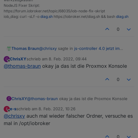
NodeJS Fixer Skript:
https://forum.iobroker.net/topic/68035/iob-node-fix-skript
iob_diag: curl -sLf -o
diag.sh
https://iobroker.net/diag.sh && bash
diag.sh
0
@
chrisxy
sagte in
js-controller 4.0 jetzt im
Thomas Braun
BETA/LATEST!
:
ChrisXY
schrieb am
8. Feb. 2022, 09:44
C
zuletzt editiert von
Offline
@
thomas-braun
okay ja das ist die Proxmox Konsole
Kann sein aber das mach ich so schon seit
Jahren. Früher war das doch oft so?
Dann machst du es seit Jahren falsch. Als root
0
meldet man sich seit 'ewig' nicht mehr an.
ChrisXY
@
thomas-braun
okay ja das ist die Proxmox Konsole
C
e-s
schrieb am
8. Feb. 2022, 10:26
E
zuletzt editiert von
Offline
@
chrisxy
auch mal wieder falscher Ordner, versuche es
mal in /opt/iobroker
0