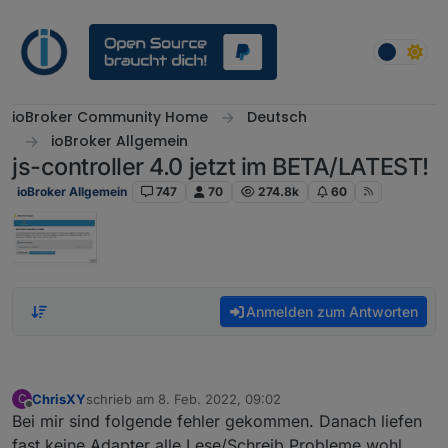
Weiter zum Inhalt
ioBroker Community Home
Deutsch
ioBroker Allgemein
js-controller 4.0 jetzt im BETA/LATEST!
ioBroker Allgemein
747
70
274.8k
60
Anmelden zum Antworten
ChrisXY
schrieb am
8. Feb. 2022, 09:02
C
zuletzt editiert von
Offline
Bei mir sind folgende fehler gekommen. Danach liefen
fast keine Adapter alle Lese/Schreib Probleme wohl...