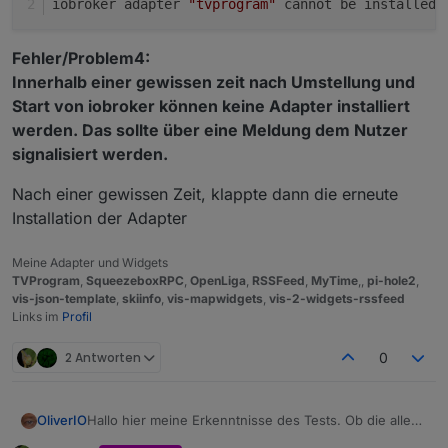
iobroker adapter 
"tvprogram"
 cannot be installed:
Fehler/Problem4:
Innerhalb einer gewissen zeit nach Umstellung und
Start von iobroker können keine Adapter installiert
werden. Das sollte über eine Meldung dem Nutzer
signalisiert werden.
Nach einer gewissen Zeit, klappte dann die erneute
Installation der Adapter
Meine Adapter und Widgets
TVProgram
,
SqueezeboxRPC
,
OpenLiga
,
RSSFeed
,
MyTime
,,
pi-hole2
,
vis-json-template
,
skiinfo
,
vis-mapwidgets
,
vis-2-widgets-rssfeed
Links im
Profil
2 Antworten
0
Hallo hier meine Erkenntnisse des Tests. Ob die alle
OliverIO
durch den js-controller verursacht sind weiß ich nicht.