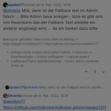
apollon77
schrieb am
8. Feb. 2022, 13:14
zuletzt editiert von
Offline
@
oliverio
Mist, dann ist der Fallback text im Admin
falsch ... Bitte Admin Issue anlegen - bzw es gibt eins
von Feuersturm das der Fallback Text anstelle ein
anderer angezeigt wird ... da am besten dazu bitte
Beitrag hat geholfen? Votet rechts unten im Beitrag :-)
https://paypal.me/Apollon77 / https://github.com/sponsors/Apollon77
Debug-Log für Instanz einschalten? Admin -> Instanzen ->
Expertenmodus -> Instanz aufklappen - Loglevel ändern
Logfiles auf Platte /opt/iobroker/log/… nutzen, Admin schneidet
Zeilen ab
0
apollon77
@
oliverio
Mist, dann ist der Fallback text im Admin
falsch ... Bitte Admin Issue anlegen - bzw es gibt
OliverIO
schrieb am
8. Feb. 2022, 13:31
eins von Feuersturm das der Fallback Text anstelle
zuletzt editiert von
Offline
@
apollon77
ein anderer angezeigt wird ... da am besten dazu
bitte
https://github.com/ioBroker/ioBroker.admin/issues/1311