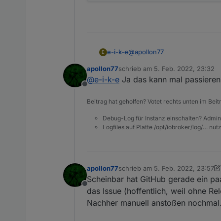
@
apollon77
e-i-k-e
E
apollon77
schrieb am
5. Feb. 2022, 23:32
Läuft auf einem Intel NUC, abe
zuletzt editiert von
@
e-i-k-e
Ja das kann mal passieren 
Offline
Der Netzwerkt
Beitrag hat geholfen? Votet rechts unten im Beit
Debug-Log für Instanz einschalten? Admin
Logfiles auf Platte /opt/iobroker/log/… nu
apollon77
schrieb am
5. Feb. 2022, 23:57
zuletzt editiert von apollon77
2. J
Scheinbar hat GitHub gerade ein paa
Offline
das Issue (hoffentlich, weil ohne Re
Nachher manuell anstoßen nochmal