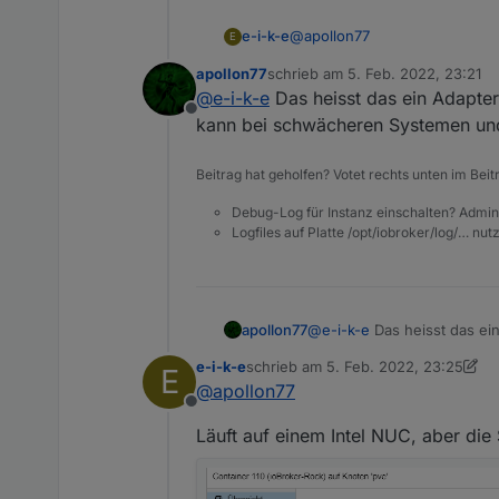
@
apollon77
e-i-k-e
E
apollon77
schrieb am
5. Feb. 2022, 23:21
Okay.
zuletzt editiert von
@
e-i-k-e
Das heisst das ein Adapter
Was bedeutet die Warnung "slow
Offline
kann bei schwächeren Systemen und
Beitrag hat geholfen? Votet rechts unten im Beit
Debug-Log für Instanz einschalten? Admin
Logfiles auf Platte /opt/iobroker/log/… nu
apollon77
@
e-i-k-e
Das heisst das ein
schwächeren Systemen und 
e-i-k-e
schrieb am
5. Feb. 2022, 23:25
E
zuletzt editiert von e-i-k-e
2. Juni 2
@
apollon77
Offline
Läuft auf einem Intel NUC, aber die