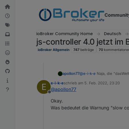
Weiter zum Inhalt
Communit
ioBroker Community Home
Deutsch
js-controller 4.0 jetzt i
ioBroker Allgemein
747
beiträge
70
kommentatore
apollon77
@
e-i-k-e
Naja, die "dasWet
die anderen Logs ... Check
e-i-k-e
schrieb am
5. Feb. 2022, 23:20
E
zuletzt editiert von
@
apollon77
Offline
Okay.
Was bedeutet die Warnung "slow conne