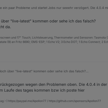
 ein paar Probleme und startet Jobs nur seeehr verzögert. Die 4.0.4 mi
ease kann ich nicht testen) muss ich wohl
nochmal. Kommt dann im laufe des Tages
über "live-latest" kommen oder sehe ich das falsch?
cht da.
hscreen und 17" Touch; Lichtsteuerung, Thermometer und Sensoren: Tasmota (
ate (9) an Fritz 6690; EMS-ESP; 1 Echo V2; 3 Echo DOT; 1 Echo Connect; 2 Ec
doch über "live-latest" kommen oder sehe ich das falsch?
l nicht da.
urückgezogen wegen den Problemen oben. Die 4.0.4 in der e
n zu allen Änderungen und Features findet Ihr weiter unten und im Chang
 im Laufe des tages kommen bzw ich poste hier
ge Unterstützung, sodass der Stable-Release dann genau so reibungslos v
rsion wieder über 100 Änderungen in über 300 commits eingeflossen. D
ei foxriver76, AlCalzone und natürlich Bluefox und auch ein paar weiter
rag :-) https://paypal.me/Apollon77 / https://github.com/sponsors/Apollon77
ersion!
enerell kompatibel mit allen bestehenden ioBroker-Systemen. Ein Update v