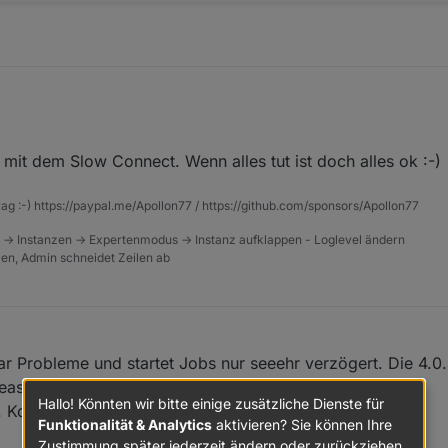
r die Systemlast war beim Start natürlich etwas höher.
mit dem Slow Connect. Wenn alles tut ist doch alles ok :-)
raffic hat sich mit dem neuen Controller (ab ca. 0 Uhr) deutlich verändert.
rag :-) https://paypal.me/Apollon77 / https://github.com/sponsors/Apollon77
 -> Instanzen -> Expertenmodus -> Instanz aufklappen - Loglevel ändern
tzen, Admin schneidet Zeilen ab
uni 2022, 09:44
r Probleme und startet Jobs nur seeehr verzögert. Die 4.0.
lease kann ich nicht testen) muss ich wohl
Hallo! Könnten wir bitte einige zusätzliche Dienste für
. Kommt dann im laufe des Tages
Funktionalität & Analytics
aktivieren? Sie können Ihre
Zustimmung später jederzeit ändern oder zurückziehen.