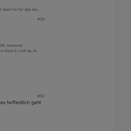
t dem Fix für das Issue
#29
39); Ambiente
ho Show 5; Unifi Ap-Ac
#30
s hoffentlich geht
elog. Ich hoffe auch
erläuft wie bei den
afür bedanke mich
en Entwicklern für die
on der 2.0/2.1/2.2/3.x