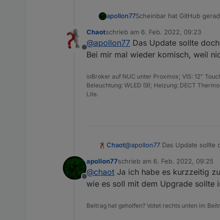
apollon77
Scheinbar hat GitHub gerade
(hoffentlich, weil ohne Rel
Chaot
schrieb am
6. Feb. 2022, 09:23
Nachher manuell anstoßen 
zuletzt editiert von
@
apollon77
Das Update sollte doch 
Offline
Bei mir mal wieder komisch, weil ni
ioBroker auf NUC unter Proxmox; VIS: 12" Touc
Beleuchtung: WLED (9); Heizung: DECT Thermost
Lite.
Chaot
@
apollon77
Das Update sollte 
Bei mir mal wieder komisch, wei
apollon77
schrieb am
6. Feb. 2022, 09:25
zuletzt editiert von
@
chaot
Ja ich habe es kurzzeitig z
Detailliertere Informatione
Offline
wie es soll mit dem Upgrade sollte
diesmal auf Eure tatkräfti
letzten Versionen.
In Summe sind in diese Ve
diesmal wieder besonders b
Beitrag hat geholfen? Votet rechts unten im Beit
aktive Mitarbeit an dieser V
Der js-controller 4.0 ist g