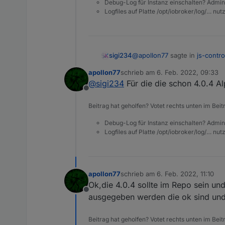
Debug-Log für Instanz einschalten? Admin
ist problemlos möglich. Wir
Logfiles auf Platte /opt/iobroker/log/… nu
durchzuführen, da ein Down
Es gibt aktuell keine beka
Node.js Version muss weite
anzuheben bitte weiter unte
Installation
@
apollon77
sagte in
js-contro
sigi234
apollon77
schrieb am
6. Feb. 2022, 09:33
zuletzt editiert von
VOR der Installation
@
sigi234
Für die die schon 4.0.4 Al
Bitte wartet bis die 4.0.4 
Offline
Wie der Thread-Name sagt is
Systemen wird das Update 
Beitrag hat geholfen? Votet rechts unten im Beit
Zu spät
Wie bei jedem Test dieser A
Verzeichnisses reichen an s
Debug-Log für Instanz einschalten? Admin
Logfiles auf Platte /opt/iobroker/log/… nu
Links kaputt gehen können,
Für die User, welche die e
Notfall einfach wieder per
Datenbank-Typ nun die offizie
Versionsnummer ersetzen, 
Nötige Adapter-Aktualisier
alles wieder herstellen.
Aktuell sind zwei Adapter b
apollon77
schrieb am
6. Feb. 2022, 11:10
zuletzt editiert von
Backitup sollte auf 2.3
Ok,die 4.0.4 sollte im Repo sein und 
Am besten dennoch VOR dem 
Node-Red muss in Verso
Offline
ausgegeben werden die ok sind und
die im Changelog auf Optim
km200 (see
https://g
https://forum.iobroke
Es werden aber, wie oben 
neue dazu, welche aber pri
Beitrag hat geholfen? Votet rechts unten im Beit