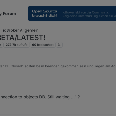
y Forum
ioBroker Allgemein
m BETA/LATEST!
n
274.7k
aufrufe
60
beobachtet
ter DB Closed" sollten beim beenden gekommen sein und liegen am Ad
e bitte oben die FAQ und öffne ggf Adapter-Issues
ction to objects DB. Still waiting ..." ?