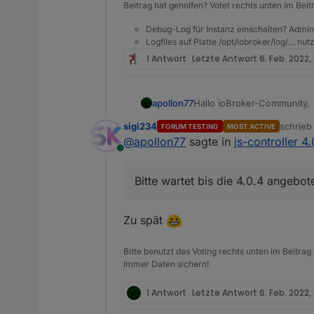
Beitrag hat geholfen? Votet rechts unten im Beit
Debug-Log für Instanz einschalten? Admin
Logfiles auf Platte /opt/iobroker/log/… nu
1 Antwort
Letzte Antwort
6. Feb. 2022,
Hallo ioBroker-Community,
apollon77
sigi234
schrie
FORUM TESTING
MOST ACTIVE
nach längerer Entwicklungsz
zuletzt 
@
apollon77
sagte in
js-controller 4
Repository (sollte im laufe
Online
und im zweiten Post eine k
Node.js Versions-Anforde
In diesem Release entfällt N
Bitte wartet bis die 4.0.4 angebot
dazugekommen. Die unterstü
Informationen zur Version
ioBroker heben wir mit dies
Neben einigen Optimierung
unterstützt.
Verbesserungen. Ein paar 
Mit dem js-controller 4.0 wi
Zu spät
Bitte beachtet weiterhin b
Umsetzung einiger Adapter
automatisch ohne weitere Ak
https://forum.iobroker.ne
bestimmte Fälle führt. Bitt
erfolgter Migration erschei
NICHT für js-controller 4.0
Dinge gefixt werden könne
Bitte benutzt das Voting rechts unten im Beitrag
Immer Daten sichern!
1 Antwort
Letzte Antwort
6. Feb. 2022,