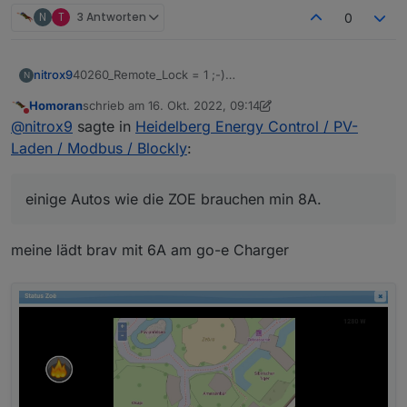
Hilft aber nicht.
N
T
3 Antworten
0
40263 geht komischerweise immer wieder auf "0"
zurück wenn ich etwas vorgebe...
Zufällig jemand eine Idee?
40260_Remote_Lock = 1 ;-)
nitrox9
N
Sollte 0 sein.
Homoran
schrieb am
16. Okt. 2022, 09:14
Sonst mal mit 16A (40262) starten, einige Autos wie die
zuletzt editiert von Homoran
Nicht stören
@
nitrox9
sagte in
Heidelberg Energy Control / PV-
ZOE brauchen min 8A.
Laden / Modbus / Blockly
:
MFG ttoebbe :-)
einige Autos wie die ZOE brauchen min 8A.
meine lädt brav mit 6A am go-e Charger