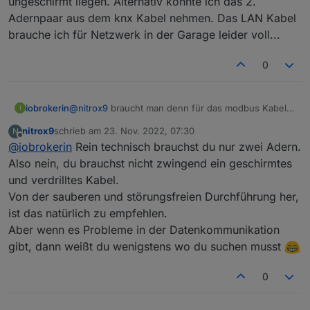
ungeschirmt liegen. Alternativ könnte ich das 2.
Universalgateway.
USB-Adapter in einer ZWEITEN Raspberry in der
Adernpaar aus dem knx Kabel nehmen. Das LAN Kabel
Nach meinem Verständnis kann diese allerdings gar
Garage.
nicht funktionieren, da die von der Heidelberg
brauche ich für Netzwerk in der Garage leider voll...
geforderten 19200/8E1 nicht in der Hösi einstellbar
sind.
0
iobrokerin
@
nitrox9
braucht man denn für das modbus Kabel
I
zwangsweise ein geschirntes Kabel? Ich habe in die
nitrox9
schrieb am
23. Nov. 2022, 07:30
N
Garage noch 10x2 Adernpaare (Telekom Leitung)
zuletzt editiert von
Offline
@
iobrokerin
Rein technisch brauchst du nur zwei Adern.
ungeschirmt liegen. Alternativ könnte ich das 2.
Adernpaar aus dem knx Kabel nehmen. Das LAN
Also nein, du brauchst nicht zwingend ein geschirmtes
Kabel brauche ich für Netzwerk in der Garage leider
und verdrilltes Kabel.
voll...
Von der sauberen und störungsfreien Durchführung her,
ist das natürlich zu empfehlen.
Aber wenn es Probleme in der Datenkommunikation
gibt, dann weißt du wenigstens wo du suchen musst
Heidelberg und USB-Adapter werden mit zwei Adern
0
eines geschirmten und verdrillten CATx-
Netzwerkkabels verbunden. Auf dem Stick wird ein
Einstellungen Heidelberg