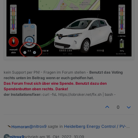
kein Support per PN! - Fragen im Forum stellen -
Benutzt das Voting
rechts unten im Beitrag wenn er euch geholfen hat.
Das Forum freut sich über eine Spende. Benutzt dazu den
Spendenbutton oben rechts. Danke!
der Installationsfixer:
curl -fsL https://iobroker.net/fix.sh | bash -
0
@
nitrox9
sagte in
Heidelberg Energy Control / PV-
Homoran
Laden / Modbus / Blockly
:
nitrox9
schrieb am
16. Okt. 2022, 10:09
N