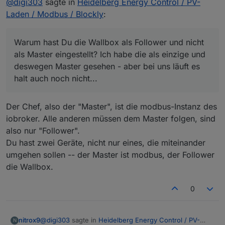
@
digi303
sagte in
Heidelberg Energy Control / PV-
ich habe die Aufgabe die Heidelberg-WB für meinen
Laden / Modbus / Blockly
:
lieben Nachbarn in sein Smarthome (HA) zu
integrieren.
Warum hast Du die Wallbox als Follower und nicht als
Grundsätzlich ist mir die Angelegenheit eigentlich klar,
Warum hast Du die Wallbox als Follower und nicht
Master eingestellt? Ich habe die als einzige und
wobei wir noch mit den Details kämpfen. Der
deswegen Master gesehen - aber bei uns läuft es halt
als Master eingestellt? Ich habe die als einzige und
eingesetzte Adapter (elfin EW11 WIFI) ist sehr zickig.
auch noch nicht...
deswegen Master gesehen - aber bei uns läuft es
Eine Frage habe ich:
halt auch noch nicht...
Der Chef, also der "Master", ist die modbus-Instanz des
iobroker. Alle anderen müssen dem Master folgen, sind
also nur "Follower".
Du hast zwei Geräte, nicht nur eines, die miteinander
umgehen sollen -- der Master ist modbus, der Follower
die Wallbox.
0
@
digi303
sagte in
Heidelberg Energy Control / PV-
nitrox9
N