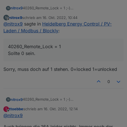
40260_Remote_Lock = 1 ;-)
nitrox9
N
Sollte 0 sein.
nitrox9
schrieb am
16. Okt. 2022, 10:44
N
Sonst mal mit 16A (40262) starten, einige Autos wie die
zuletzt editiert von
Offline
@
nitrox9
sagte in
Heidelberg Energy Control / PV-
ZOE brauchen min 8A.
Laden / Modbus / Blockly
:
40260_Remote_Lock = 1
Sollte 0 sein.
Sorry, muss doch auf 1 stehen. 0=locked 1=unlocked
0
40260_Remote_Lock = 1 ;-)
nitrox9
N
Sollte 0 sein.
ttoebbe
schrieb am
16. Okt. 2022, 12:14
T
Sonst mal mit 16A (40262) starten, einige Autos wie die
zuletzt editiert von
Offline
@
nitrox9
ZOE brauchen min 8A.
Auch bringen die 16A leider nichts. Immer noch der