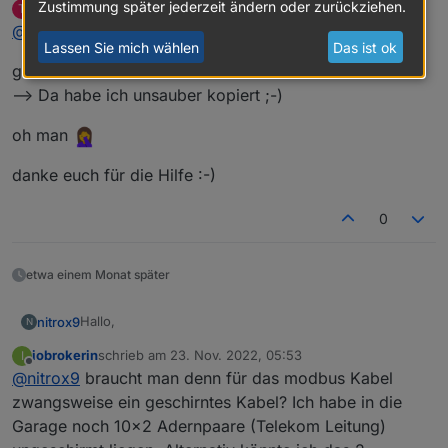
Zustimmung später jederzeit ändern oder zurückziehen.
ttoebbe
schrieb am
16. Okt. 2022, 12:45
T
Auch bringen die 16A leider nichts. Immer noch der
zuletzt editiert von ttoebbe
Offline
@
nitrox9
Charging State 4. Ich habe einen E-Golf dran! Ich habe
Lassen Sie mich wählen
Das ist ok
hier einmal den aktuellen Status als Bild und auch die
gefunden...so was blödes :-) #aktualisieren vs. steuern
Erklärung zu den ChargingStates. Falls hier noch
jemand eine Idee hat...
--> Da habe ich unsauber kopiert ;-)
oh man
danke euch für die Hilfe :-)
0
etwa einem Monat später
Hallo,
nitrox9
N
iobrokerin
schrieb am
23. Nov. 2022, 05:53
I
meine Lösung für die Aufgabe "PV-Überschussladen
zuletzt editiert von
Offline
@
nitrox9
braucht man denn für das modbus Kabel
mit Wallbox Heidelberg Energy Control über Modbus,
ioBroker und Blockly" möchte ich hier vorstellen:
Anbindung über RS485
zwangsweise ein geschirntes Kabel? Ich habe in die
Bei Recherchen habe ich mehrere Adapter probiert. Am
Garage noch 10x2 Adernpaare (Telekom Leitung)
erfolgversprechendsten war das oft angepriesene Hösi
Am Ende klappte es prima mit einem 2,75€ RS485-