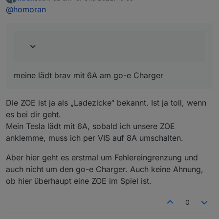
zuletzt editiert von
Offline
@
homoran
einige Autos wie die ZOE brauchen min 8A.
meine lädt brav mit 6A am go-e Charger
meine lädt brav mit 6A am go-e Charger
Die ZOE ist ja als „Ladezicke“ bekannt. Ist ja toll, wenn
es bei dir geht.
Mein Tesla lädt mit 6A, sobald ich unsere ZOE
anklemme, muss ich per VIS auf 8A umschalten.
Aber hier geht es erstmal um Fehlereingrenzung und
auch nicht um den go-e Charger. Auch keine Ahnung,
ob hier überhaupt eine ZOE im Spiel ist.
0