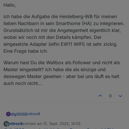
Hallo,
ich habe die Aufgabe die Heidelberg-WB für meinen
lieben Nachbarn in sein Smarthome (HA) zu integrieren.
Grundsätzlich ist mir die Angelegenheit eigentlich klar,
wobei wir noch mit den Details kämpfen. Der
eingesetzte Adapter (elfin EW11 WIFI) ist sehr zickig.
Eine Frage habe ich:
Warum hast Du die Wallbox als Follower und nicht als
Master eingestellt? Ich habe die als einzige und
deswegen Master gesehen - aber bei uns läuft es halt
auch noch nicht...
0
@
nitrox9
digi303
D
nitrox9
schrieb am
12. Sept. 2022, 14:05
N
Hallo,
zuletzt editiert von
Offline