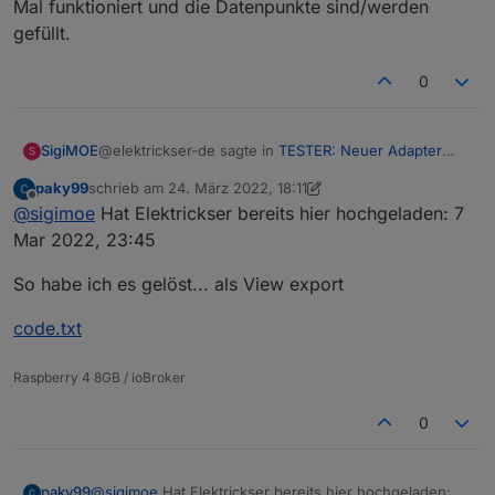
Mal funktioniert und die Datenpunkte sind/werden
gefüllt.
0
@elektrickser-de sagte in
TESTER: Neuer Adapter
SigiMOE
S
Webuntis
:
paky99
schrieb am
24. März 2022, 18:11
zuletzt editiert von paky99
Offline
@
newan
@
sigimoe
Hat Elektrickser bereits hier hochgeladen: 7
Mar 2022, 23:45
wäre es möglich die Vis hier als EXPORT einzustellen
Also im Grunde läuft der Adpater.
, damit ich es "importieren" kann .
So habe ich es gelöst... als View export
Hier mal ein Screenshot der VIS. Ist
Bin noch in der Findungsphase ...
verbesserungswürdig. Aber im Moment komme
code.txt
ich nicht dazu.
Gerne auch andere VIS ( zum Thema Webuntis ) um
mal reinzuschnuppern, was Ihr es so umgesetzt habt.
Danke für den Adapter, hat bei mir gleich beim ersten
Raspberry 4 8GB / ioBroker
Mal funktioniert und die Datenpunkte sind/werden
gefüllt.
0
@
sigimoe
Hat Elektrickser bereits hier hochgeladen: 7
paky99