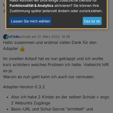
Hallo! Könnten wir bitte einige zusätzliche Dienste für
host.raspberrypi

2022
-
03
-
30
12
:
41
:
24.964
error
	unhandled promise re
Liebe Grüße
Funktionalität & Analytics
aktivieren? Sie können Ihre
2022-03-30 12:41:29.084	info	"system.adapt
Jürgen
Zustimmung später jederzeit ändern oder zurückziehen.
host.raspberrypi

webuntis.
0
2022-03-30 12:41:25.704	info	Restart adapte
2022
-
03
-
30
12
:
41
:
24.963
error
	Unhandled promise re
Lassen Sie mich wählen
Das ist ok
host.raspberrypi

0
2022-03-30 12:41:25.703	error	instance syst
webuntis.
0
2022
-
03
-
30
12
:
41
:
24.485
webuntis.0

ioT4db
schrieb am
31. März 2022, 14:39
zuletzt editiert von
2022-03-30 12:41:24.980	warn	Terminated (UN
Online
Hallo zusammen und erstmal vielen Dank für den
Adapter
webuntis.0

2022-03-30 12:41:24.979	info	terminating

Im zweiten Anlauf hat es nun geklappt und ich wollte
kurz schildern welches Problem ich hatte. Vielleicht hilft
webuntis.0

2022-03-30 12:41:24.965	error	Server didn't
es ja.
Warum es nun geht kann ich auch nur vermuten.
webuntis.0

2022-03-30 12:41:24.965	error	Error: Server 
Adapter-Version 0.3.2
webuntis.0

Also ich habe 2 Kinder an der selben Schule > ergo
2022-03-30 12:41:24.964	error	unhandled pro
2 Webuntis Zugänge
webuntis.0

Basic-URL und Schul-Secret "ermittelt" und
2022-03-30 12:41:24.963	error	Unhandled prom