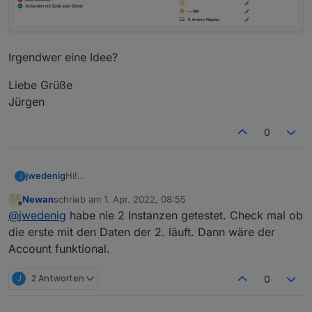
Irgendwer eine Idee?
Liebe Grüße
Jürgen
0
Hi!
jwedenig
J
Also, ich habe mich ein wenig beschäftigt und mein
Newan
schrieb am
1. Apr. 2022, 08:55
erstes Kind "funktioniert" und der Stundenplan ist
Habe nun eine 2. Instanz für meine Tochter
zuletzt editiert von
Offline
@
jwedenig
habe nie 2 Instanzen getestet. Check mal ob
fertig (siehe Bild)
installiert, hier komme ich aber nicht rein:
Irgendwer eine Idee?
die erste mit den Daten der 2. läuft. Dann wäre der
Account funktional.
Liebe Grüße
Jürgen
J
2 Antworten
0