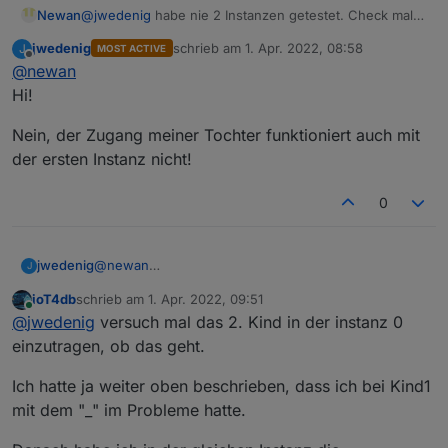
Newan
@
jwedenig
habe nie 2 Instanzen getestet. Check mal
ob die erste mit den Daten der 2. läuft. Dann wäre der
jwedenig
schrieb am
1. Apr. 2022, 08:58
J
MOST ACTIVE
Account funktional.
zuletzt editiert von
Offline
@
newan
Hi!
Nein, der Zugang meiner Tochter funktioniert auch mit
der ersten Instanz nicht!
0
@
newan
jwedenig
J
Hi!
ioT4db
schrieb am
1. Apr. 2022, 09:51
Nein, der Zugang meiner Tochter funktioniert auch
zuletzt editiert von
Online
@
jwedenig
versuch mal das 2. Kind in der instanz 0
mit der ersten Instanz nicht!
einzutragen, ob das geht.
Ich hatte ja weiter oben beschrieben, dass ich bei Kind1
mit dem "_" im Probleme hatte.