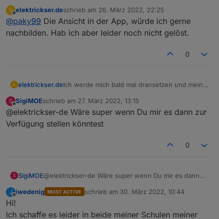
ausgefallene und Vertretungsstunden übereinander /
elektrickser.de
schrieb am
26. März 2022, 22:25
E
nebeneinander angezeigt werden? In der App werden
zuletzt editiert von
Offline
@
paky99
Die Ansicht in der App, würde ich gerne
die ja nach Zeit gestaffelt angezeigt.
nachbilden. Hab ich aber leider noch nicht gelöst.
0
elektrickser.de
Ich werde mich bald mal dransetzen und mein
E
Widget etwas optimieren
SigiMOE
schrieb am
27. März 2022, 13:15
S
zuletzt editiert von
Offline
@elektrickser-de Wäre super wenn Du mir es dann zur
Verfügung stellen könntest
0
SigiMOE
@elektrickser-de Wäre super wenn Du mir es dann
S
zur Verfügung stellen könntest
jwedenig
schrieb am
30. März 2022, 10:44
J
MOST ACTIVE
zuletzt editiert von
Offline
Hi!
Ich schaffe es leider in beide meiner Schulen meiner