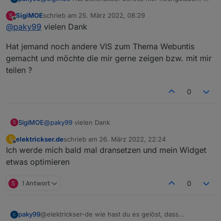
Mar 2022, 23:45
SigiMOE
schrieb am
25. März 2022, 08:29
S
So habe ich es gelöst... als View export
zuletzt editiert von
Offline
@
paky99
vielen Dank
code.txt
Was bei mir jetzt noch nicht geht ist die
Hat jemand noch andere VIS zum Thema Webuntis
Lehrerabfrage.
gemacht und möchte die mir gerne zeigen bzw. mit mir
teilen ?
Ansonsten wäre eventuell noch ne JSON-Liste
sinnvoll
Also quasi die Datenpunkte des Tages als Liste.
0
Vielleicht könnte man damit noch andere
Ansichten gestalten.
Ich bin aber noch nicht dazu gekommen, dies als
@
paky99
vielen Dank
SigiMOE
S
Script zu versuchen.
elektrickser.de
schrieb am
26. März 2022, 22:24
E
Hat jemand noch andere VIS zum Thema Webuntis
zuletzt editiert von
Sonst denke ich ist erstmal alles benötigte
Offline
Ich werde mich bald mal dransetzen und mein Widget
gemacht und möchte die mir gerne zeigen bzw. mit
vorhanden.
mir teilen ?
etwas optimieren
Wie schon erwähnt, klasse Arbeit.
S
1 Antwort
0
@elektrickser-de wie hast du es gelöst, dass
paky99