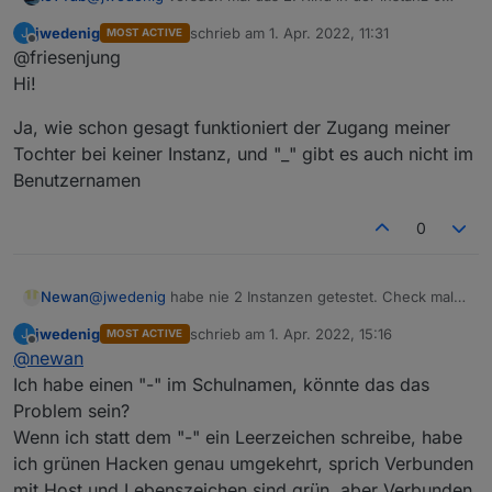
einzutragen, ob das geht.
jwedenig
schrieb am
1. Apr. 2022, 11:31
J
MOST ACTIVE
Ich hatte ja weiter oben beschrieben, dass ich bei Kind1
zuletzt editiert von
Offline
@friesenjung
mit dem "_" im Probleme hatte.
Danach habe ich in der gleichen Instanz die
Hi!
Benutzerdaten gegen die von Kind2 getauscht und das
ging sofort.
Jetzt habe ich nochmal versucht wieder auf Kind1 (pure
Ja, wie schon gesagt funktioniert der Zugang meiner
Neugier) zu wechseln und siehe da nun ging auch
Tochter bei keiner Instanz, und "_" gibt es auch nicht im
Kind1. Vorher habe ich die Instanz gestoppt und den
Keine Ahnung warum, aber es lag definitiv nicht an nem
Benutzernamen
ganzen Objektbaum gelöscht, um sauber zu starten.
falschen Passwort oder so, die hole ich mir direkt aus
meinem Passwort-Manager.
@
Newan
ich kann Dir gern noch die Anmeldedaten
zusenden, aber mittlerweile geht das ja mit dem "_" im
0
Anmeldenamen von Kind1.
Newan
@
jwedenig
habe nie 2 Instanzen getestet. Check mal
ob die erste mit den Daten der 2. läuft. Dann wäre der
jwedenig
schrieb am
1. Apr. 2022, 15:16
J
MOST ACTIVE
Account funktional.
zuletzt editiert von
Offline
@
newan
Ich habe einen "-" im Schulnamen, könnte das das
Problem sein?
Wenn ich statt dem "-" ein Leerzeichen schreibe, habe
ich grünen Hacken genau umgekehrt, sprich Verbunden
mit Host und Lebenszeichen sind grün, aber Verbunden