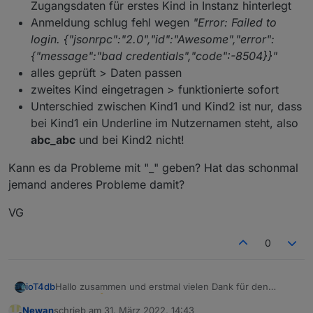
Zugangsdaten für erstes Kind in Instanz hinterlegt
Anmeldung schlug fehl wegen
"Error: Failed to
webuntis.0

login. {"jsonrpc":"2.0","id":"Awesome","error":
{"message":"bad credentials","code":-8504}}"
alles geprüft > Daten passen
zweites Kind eingetragen > funktionierte sofort
Unterschied zwischen Kind1 und Kind2 ist nur, dass
bei Kind1 ein Underline im Nutzernamen steht, also
abc_abc
und bei Kind2 nicht!
Kann es da Probleme mit "_" geben? Hat das schonmal
jemand anderes Probleme damit?
VG
0
Hallo zusammen und erstmal vielen Dank für den
ioT4db
Adapter
Newan
schrieb am
31. März 2022, 14:43