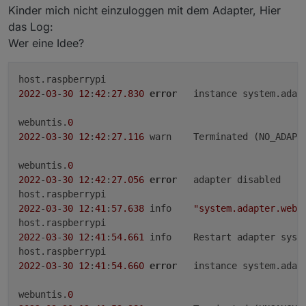
Kinder mich nicht einzuloggen mit dem Adapter, Hier
das Log:
Wer eine Idee?
2022
-
03
-
30
12
:
42
:
27.830
error
	instance system.adap
webuntis.
0
2022
-
03
-
30
12
:
42
:
27.116
	warn	Terminated (NO_ADAPTER_CONFIG_FOUND): Without reason

webuntis.
0
2022
-
03
-
30
12
:
42
:
27.056
error
	adapter disabled

2022
-
03
-
30
12
:
41
:
57.638
	info	
"system.adapter.webu
2022
-
03
-
30
12
:
41
:
54.661
	info	Restart adapter s
2022
-
03
-
30
12
:
41
:
54.660
error
	instance system.adap
webuntis.
0