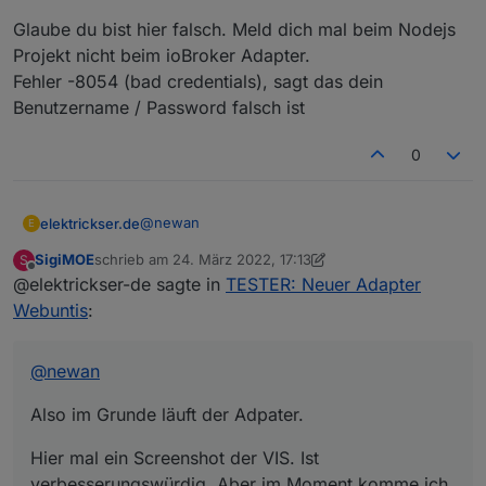
Glaube du bist hier falsch. Meld dich mal beim Nodejs
Projekt nicht beim ioBroker Adapter.
Fehler -8054 (bad credentials), sagt das dein
Benutzername / Password falsch ist
Vielen dank im vorraus
LG
0
Edit:
@
newan
elektrickser.de
E
SigiMOE
schrieb am
24. März 2022, 17:13
S
Also im Grunde läuft der Adpater.
zuletzt editiert von SigiMOE
Offline
@elektrickser-de sagte in
TESTER: Neuer Adapter
Hier mal ein Screenshot der VIS. Ist
Webuntis
:
verbesserungswürdig. Aber im Moment komme
ich nicht dazu.
@
newan
Ich hab hier auch den QR-Code. Da hab ich folgende
Also im Grunde läuft der Adpater.
Daten gelesen:
Hier mal ein Screenshot der VIS. Ist
Aber auch damit funktioniert es nicht. Fehler:
verbesserungswürdig. Aber im Moment komme ich