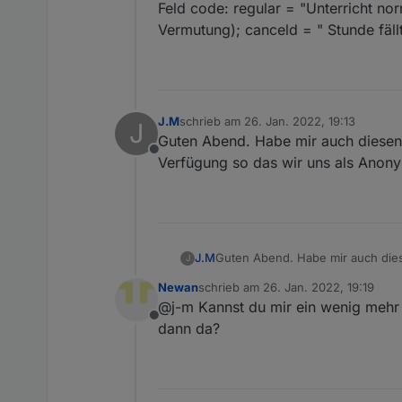
Feld code: regular = "Unterricht norm
Vermutung); canceld = " Stunde fäll
J.M
schrieb am
26. Jan. 2022, 19:13
J
zuletzt editiert von
Guten Abend. Habe mir auch diesen 
Offline
Verfügung so das wir uns als Anon
J.M
Guten Abend. Habe mir auch dies
J
wir uns als Anonymous anmelden
Newan
schrieb am
26. Jan. 2022, 19:19
zuletzt editiert von
@j-m Kannst du mir ein wenig mehr 
Offline
dann da?