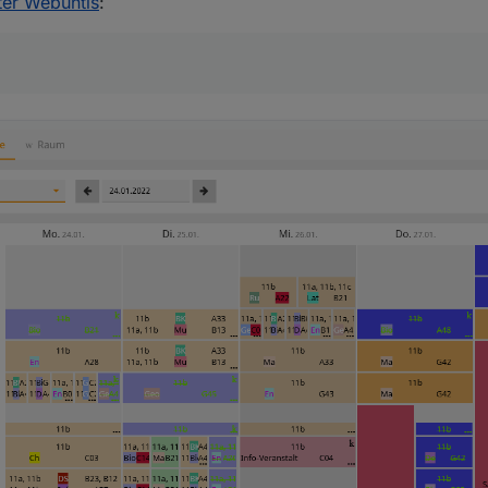
er Webuntis
: