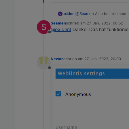
oxident
@
Seamen
Also bei mir (ande
O
Seamen
schrieb am
27. Jan. 2022, 06:52
S
zuletzt editiert von
@
oxident
Danke! Das hat funktionier
Offline
Newan
schrieb am
27. Jan. 2022, 20:00
zuletzt editiert von
Offline