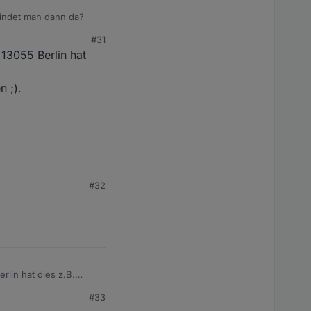
findet man dann da?
#31
13055 Berlin hat
 ;).
#32
einfacher damit
ng, dass in der Schule
 erstmal nicht so
ät kommt.
lin hat dies z.B.
#33