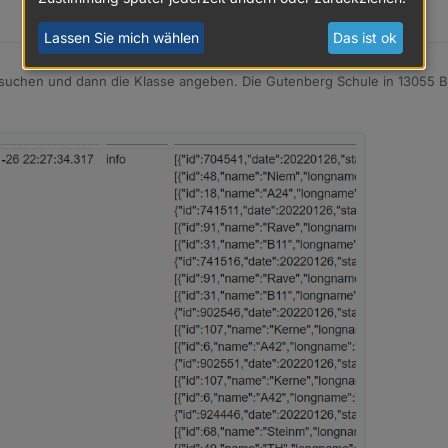
 au
Lassen Sie mich wählen
Das ist ok
d öffentliche Daten ohne Login-Prodzedure.
ch eine Base-URL und einen School-secret.
uchen und dann die Klasse angeben. Die Gutenberg Schule in 13055 Ber
lan und die News der Schule. Aber das würde mir auch reichen ;).