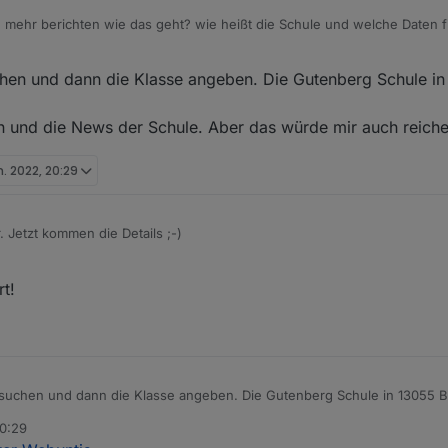
 mehr berichten wie das geht? wie heißt die Schule und welche Daten 
en und dann die Klasse angeben. Die Gutenberg Schule in 
 und die News der Schule. Aber das würde mir auch reichen
n. 2022, 20:29
. Jetzt kommen die Details ;-)
d- und startTime Date-Objekte machen würden, dann könnte man viel 
t!
weitere wichtige Daten. Heute zum Beispiel gab es eine Benachrichtigu
keit Mitteilungen von Lehrer zu empfange/versenden. Das Versenden ist
ng ist schon cool. Da hat z.B. eine Lehrerin geschrieben, dass sie zu sp
enter mit Abwesenheiten, Termine und Sprechstunden. :-)
uchen und dann die Klasse angeben. Die Gutenberg Schule in 13055 Ber
lan und die News der Schule. Aber das würde mir auch reichen ;).
 dem Anderen :-D
20:29