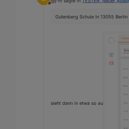
@j-m sagte in
TESTER: Neuer Adapt
Ahh... dein Nachtrag zum baseUrl, School ist echt wichtig, denn viele werden das so nicht hinbekommen. Das sollte ggf. in
Offline
die Konfig-Seite rein.
Gutenberg Schule in 13055 Berlin
sieht dann in etwa so au