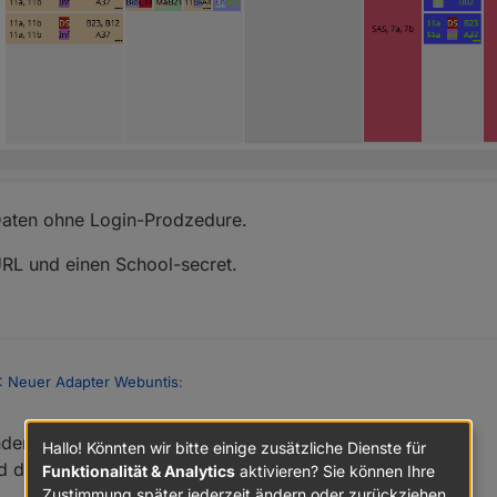
 Daten ohne Login-Prodzedure.
RL und einen School-secret.
 Neuer Adapter Webuntis
:
den. Dafür muss ich aber die externe Lib erweitern.
n 13055 Berlin
Hallo! Könnten wir bitte einige zusätzliche Dienste für
nd direkt einzubauen
Funktionalität & Analytics
aktivieren? Sie können Ihre
Zustimmung später jederzeit ändern oder zurückziehen.