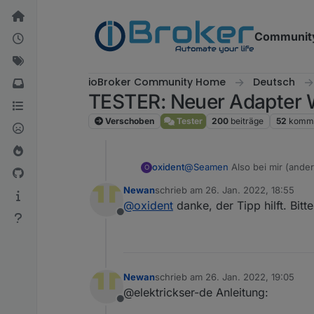
Weiter zum Inhalt
Communit
ioBroker Community Home
Deutsch
TESTER: Neuer Adapter 
Verschoben
Tester
200
beiträge
52
komme
oxident
@
Seamen
Also bei mir (ande
O
Newan
schrieb am
26. Jan. 2022, 18:55
zuletzt editiert von
@
oxident
danke, der Tipp hilft. Bit
Offline
Newan
schrieb am
26. Jan. 2022, 19:05
zuletzt editiert von
@elektrickser-de Anleitung:
Offline