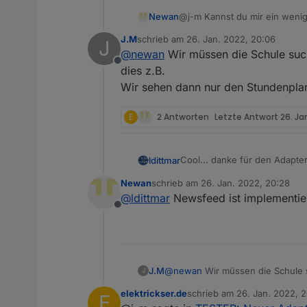
Newan
@j-m Kannst du mir ein wenig
J.M
schrieb am
26. Jan. 2022, 20:06
J
zuletzt editiert von
@
newan
Wir müssen die Schule such
Offline
dies z.B.
Wir sehen dann nur den Stundenplan
E
2 Antworten
Letzte Antwort
26. Ja
Cool... danke für den Adapter
ldittmar
Newan
schrieb am
26. Jan. 2022, 20:28
Wie wäre es wenn man aus en
zuletzt editiert von
@
ldittmar
Newsfeed ist implementier
arbeiten.
Offline
Das Programm gibt auch noch 
eine Telefonumstellung gibt.
Außerdem gibt es die Möglich
wichtig... aber der Posteinga
Dann gibt es noch das Info-C
J.M
@
newan
Wir müssen die Schule s
J
Wir sehen dann nur den Stundenp
Aber klar... immer eins nach
elektrickser.de
schrieb am
26. Jan. 2022, 
E
zuletzt editiert von