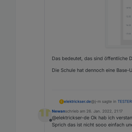
Das bedeutet, das sind öffentliche
Die Schule hat dennoch eine Base-U
@j-m sagte in
TESTER:
elektrickser.de
E
Newan
schrieb am
26. Jan. 2022, 21:17
zuletzt editiert von
@elektrickser-de Ok hab ich verstan
Gutenberg Schule i
Offline
Sprich das ist nicht sooo einfach u