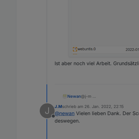
s:
Ist aber noch viel Arbeit. Grundsätzl
Newan
@j-m
J.M
schrieb am
26. Jan. 2022, 22:15
J
zuletzt editiert von
@
newan
Vielen lieben Dank. Der Scr
Offline
deswegen.