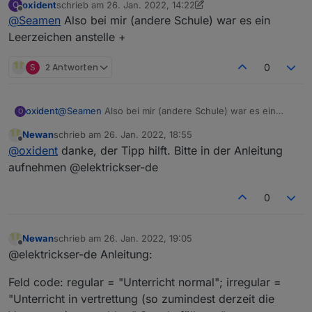
oxident
schrieb am
26. Jan. 2022, 14:22
O
school: Gymnasium+Loxstedt
zuletzt editiert von oxident
Offline
@
Seamen
Also bei mir (andere Schule) war es ein
baseUrl:
kephiso.webuntis.com
Leerzeichen anstelle +
S
2 Antworten
0
oxident
@
Seamen
Also bei mir (andere Schule) war es ein
O
Leerzeichen anstelle +
Newan
schrieb am
26. Jan. 2022, 18:55
zuletzt editiert von
Offline
@
oxident
danke, der Tipp hilft. Bitte in der Anleitung
aufnehmen @elektrickser-de
0
Newan
schrieb am
26. Jan. 2022, 19:05
zuletzt editiert von
Offline
@elektrickser-de Anleitung:
Feld code: regular = "Unterricht normal"; irregular =
"Unterricht in vertrettung (so zumindest derzeit die