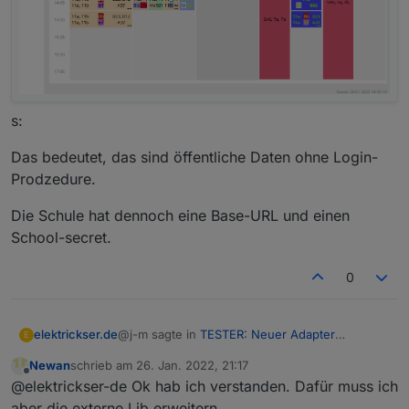
s:
Das bedeutet, das sind öffentliche Daten ohne Login-
Prodzedure.
Die Schule hat dennoch eine Base-URL und einen
School-secret.
0
@j-m sagte in
TESTER: Neuer Adapter
elektrickser.de
E
Webuntis
:
Newan
schrieb am
26. Jan. 2022, 21:17
zuletzt editiert von
Offline
Gutenberg Schule in 13055 Berlin
@elektrickser-de Ok hab ich verstanden. Dafür muss ich
aber die externe Lib erweitern.