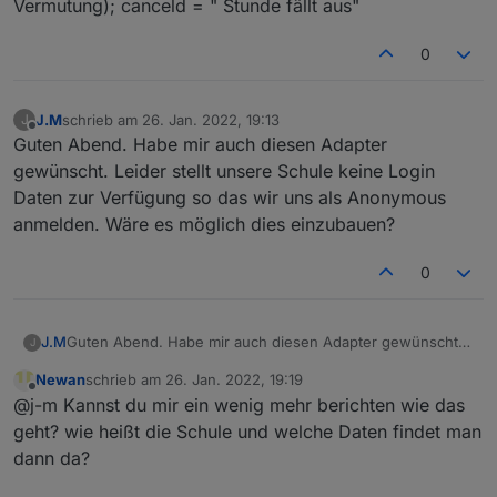
Vermutung); canceld = " Stunde fällt aus"
0
J.M
schrieb am
26. Jan. 2022, 19:13
J
zuletzt editiert von
Offline
Guten Abend. Habe mir auch diesen Adapter
gewünscht. Leider stellt unsere Schule keine Login
Daten zur Verfügung so das wir uns als Anonymous
anmelden. Wäre es möglich dies einzubauen?
0
J.M
Guten Abend. Habe mir auch diesen Adapter gewünscht.
J
Leider stellt unsere Schule keine Login Daten zur
Newan
schrieb am
26. Jan. 2022, 19:19
Verfügung so das wir uns als Anonymous anmelden. Wäre
zuletzt editiert von
Offline
@j-m Kannst du mir ein wenig mehr berichten wie das
es möglich dies einzubauen?
geht? wie heißt die Schule und welche Daten findet man
dann da?