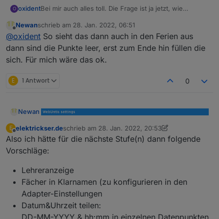
oxident
Bei mir auch alles toll. Die Frage ist ja jetzt, wie
O
verfahren wir, wenn Ferien anstehen. Bei mir ist es
Newan
schrieb am
28. Jan. 2022, 06:51
heute z. B. so, dass der Kanal "1" (also Morgen) jetzt
zuletzt editiert von
Offline
@
oxident
So sieht das dann auch in den Ferien aus
nur den DP "timetable-date", und zwar vom Samstag,
enthält.
dann sind die Punkte leer, erst zum Ende hin füllen die
sich. Für mich wäre das ok.
E
1 Antwort
0
Newan
elektrickser.de
schrieb am
28. Jan. 2022, 20:53
E
zuletzt editiert von elektrickser.de
Offline
Also ich hätte für die nächste Stufe(n) dann folgende
Vorschläge:
Lehreranzeige
Fächer in Klarnamen (zu konfigurieren in den
Adapter-Einstellungen
Datum&Uhrzeit teilen:
Anonymous läuft. Version wird gleich veröffentlicht.
Bitte testen!
DD-MM-YYYY & hh:mm in einzelnen Datenpunkten