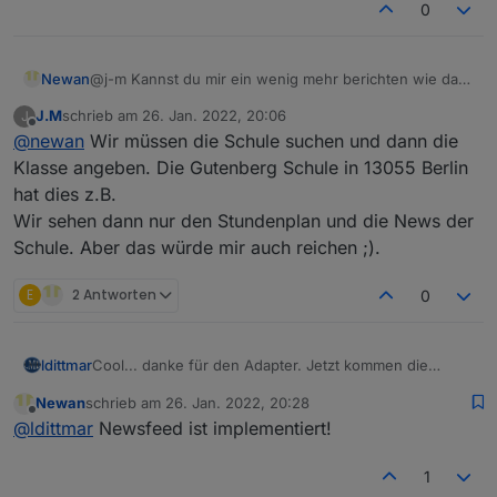
0
Newan
@j-m Kannst du mir ein wenig mehr berichten wie das
geht? wie heißt die Schule und welche Daten findet
J.M
schrieb am
26. Jan. 2022, 20:06
J
man dann da?
zuletzt editiert von
Offline
@
newan
Wir müssen die Schule suchen und dann die
Klasse angeben. Die Gutenberg Schule in 13055 Berlin
hat dies z.B.
Wir sehen dann nur den Stundenplan und die News der
Schule. Aber das würde mir auch reichen ;).
E
2 Antworten
0
Cool... danke für den Adapter. Jetzt kommen die
ldittmar
Details ;-)
Newan
schrieb am
26. Jan. 2022, 20:28
Wie wäre es wenn man aus end- und startTime Date-
zuletzt editiert von
Offline
@
ldittmar
Newsfeed ist implementiert!
Objekte machen würden, dann könnte man viel
einfacher damit arbeiten.
Das Programm gibt auch noch weitere wichtige Daten.
Heute zum Beispiel gab es eine Benachrichtigung,
1
dass in der Schule eine Telefonumstellung gibt.
Außerdem gibt es die Möglichkeit Mitteilungen von