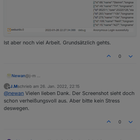
Ist aber noch viel Arbeit. Grundsätzlich gehts.
0
Newan
@j-m
J.M
schrieb am
26. Jan. 2022, 22:15
J
zuletzt editiert von
Offline
@
newan
Vielen lieben Dank. Der Screenshot sieht doch
schon verheißungsvoll aus. Aber bitte kein Stress
deswegen.
0