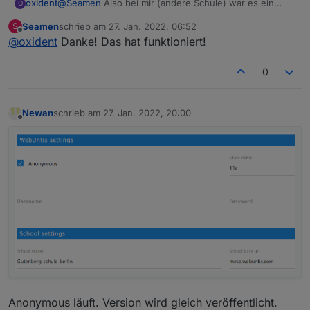
oxident
@
Seamen
Also bei mir (andere Schule) war es ein
O
Leerzeichen anstelle +
Seamen
schrieb am
27. Jan. 2022, 06:52
S
zuletzt editiert von
Offline
@
oxident
Danke! Das hat funktioniert!
0
Ist aber noch viel Arbeit. Grundsätzlich gehts.
Newan
schrieb am
27. Jan. 2022, 20:00
zuletzt editiert von
Offline
Anonymous läuft. Version wird gleich veröffentlicht.