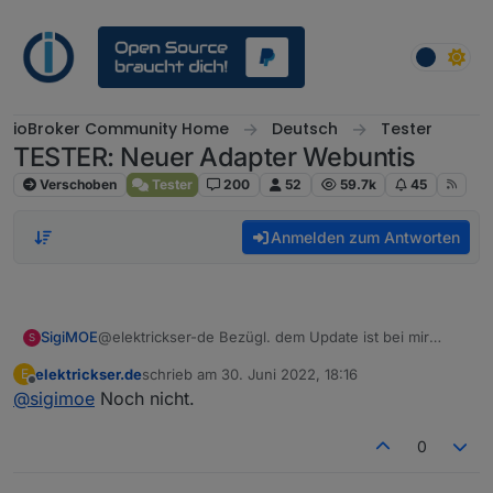
Weiter zum Inhalt
ioBroker Community Home
Deutsch
Tester
TESTER: Neuer Adapter Webuntis
Verschoben
Tester
200
52
59.7k
45
Anmelden zum Antworten
SigiMOE
@elektrickser-de Bezügl. dem Update ist bei mir
S
auch, gibt es dafür eine Lösung ?
elektrickser.de
schrieb am
30. Juni 2022, 18:16
E
zuletzt editiert von
Offline
@
sigimoe
Noch nicht.
0