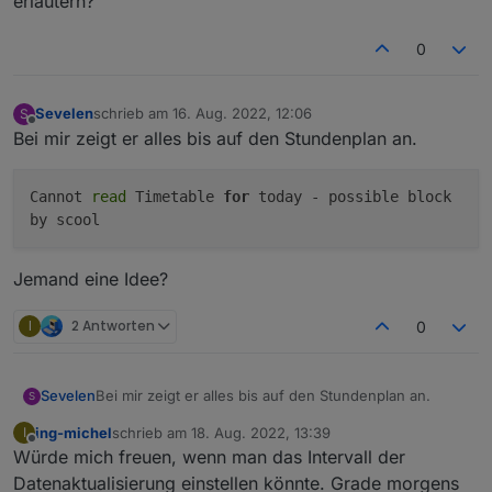
erläutern?
0
Sevelen
schrieb am
16. Aug. 2022, 12:06
S
zuletzt editiert von
Offline
Bei mir zeigt er alles bis auf den Stundenplan an.
Cannot
read
Timetable
for
today - possible block
by scool
Jemand eine Idee?
I
2 Antworten
0
Bei mir zeigt er alles bis auf den Stundenplan an.
Sevelen
S
ing-michel
schrieb am
18. Aug. 2022, 13:39
I
zuletzt editiert von
Offline
Würde mich freuen, wenn man das Intervall der
Jemand eine Idee?
Datenaktualisierung einstellen könnte. Grade morgens