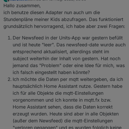
zuletzt editiert von
Offline
Hallo zusammen,
ich benutze diesen Adapter nun auch um die
Stundenpläne meiner Kids abzufragen. Das funktioniert
grundsätzlich hervorragend, ich habe aber zwei Fragen:
Der Newsfeed in der Units-App war gestern befüllt
und ist heute "leer". Das newsfeed-date wurde auch
entsprechend aktualisiert, allerdings steht im
subject weiterhin der Inhalt von gestern. Hat noch
jemand das "Problem" oder eine Idee für mich, was
ich falsch eingestellt haben könnte?
Ich möchte die Daten per mqtt weitergeben, da ich
hauptsächlich Home Assistant nutze. Gestern habe
ich für alle Objekte die mqtt-Einstellungen
vorgenommen und ich konnte in mqtt.fx bzw.
Home Assistant sehen, dass die Daten korrekt
erzeugt wurden. Heute sind aber in alle Objekten
(außer dem Newsfeed) die mqtt-Einstellungen
"verloren gegangen" und es wurden folglich keine