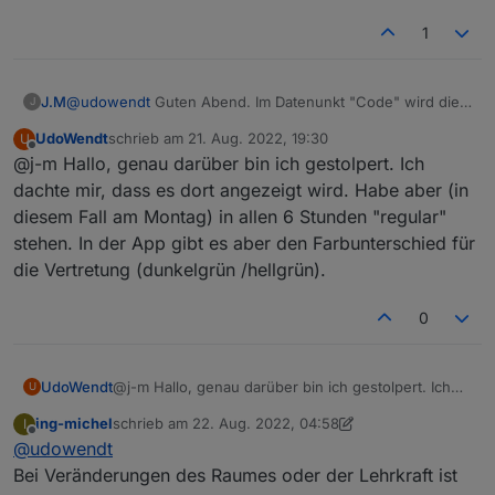
Vielen Dank für eine Rückmeldung.
1
J.M
@
udowendt
Guten Abend. Im Datenunkt "Code" wird dies
J
angezeigt, regular = Unterricht, irregular = Vertretung,
UdoWendt
schrieb am
21. Aug. 2022, 19:30
U
cancelled = Ausfall.
zuletzt editiert von
Offline
@j-m Hallo, genau darüber bin ich gestolpert. Ich
dachte mir, dass es dort angezeigt wird. Habe aber (in
diesem Fall am Montag) in allen 6 Stunden "regular"
stehen. In der App gibt es aber den Farbunterschied für
die Vertretung (dunkelgrün /hellgrün).
0
UdoWendt
@j-m Hallo, genau darüber bin ich gestolpert. Ich
U
dachte mir, dass es dort angezeigt wird. Habe aber
ing-michel
schrieb am
22. Aug. 2022, 04:58
I
(in diesem Fall am Montag) in allen 6 Stunden
zuletzt editiert von ing-michel
Offline
@
udowendt
"regular" stehen. In der App gibt es aber den
Farbunterschied für die Vertretung (dunkelgrün
Bei Veränderungen des Raumes oder der Lehrkraft ist
/hellgrün).