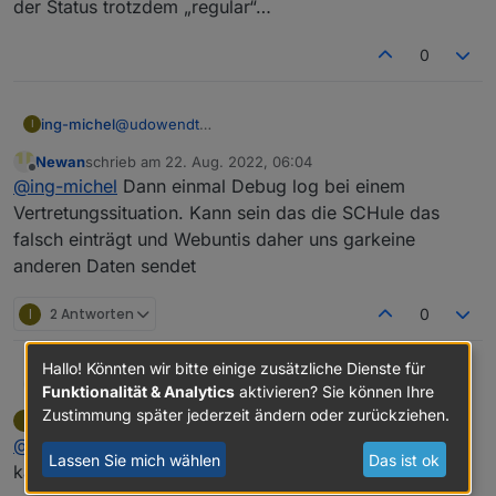
der Status trotzdem „regular“…
0
ing-michel
@
udowendt
I
Bei Veränderungen des Raumes oder der Lehrkraft
Newan
schrieb am
22. Aug. 2022, 06:04
ist der Status trotzdem „regular“…
zuletzt editiert von
Offline
@
ing-michel
Dann einmal Debug log bei einem
Vertretungssituation. Kann sein das die SCHule das
falsch einträgt und Webuntis daher uns garkeine
anderen Daten sendet
I
2 Antworten
0
Hallo! Könnten wir bitte einige zusätzliche Dienste für
Newan
@
ing-michel
Dann einmal Debug log bei einem
Funktionalität & Analytics
aktivieren? Sie können Ihre
Vertretungssituation. Kann sein das die SCHule das
Zustimmung später jederzeit ändern oder zurückziehen.
ing-michel
schrieb am
22. Aug. 2022, 08:37
I
falsch einträgt und Webuntis daher uns garkeine
zuletzt editiert von
Offline
@
newan
aktuell haben wir die Situation nicht, vielleicht
anderen Daten sendet
Lassen Sie mich wählen
Das ist ok
kann
@
UdoWendt
helfen?