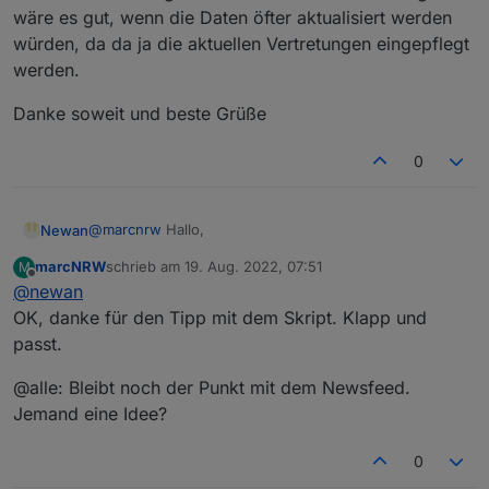
wäre es gut, wenn die Daten öfter aktualisiert werden
würden, da da ja die aktuellen Vertretungen eingepflegt
werden.
Danke soweit und beste Grüße
0
@
marcnrw
Hallo,
Newan
marcNRW
schrieb am
19. Aug. 2022, 07:51
M
ja die Objekte werden gelöscht, da nicht immer an allen
zuletzt editiert von
Offline
@
newan
Tagen alle Objekte vorhanden sind. Würde das über
eine Auslesescript lösen der versucht alle Objekte am
OK, danke für den Tipp mit dem Skript. Klapp und
Tag zu lesen.
passt.
Bezüglich den Feed müssten wir auf weiteres
Feedback warten, könnte aber ein Bug sein
@alle: Bleibt noch der Punkt mit dem Newsfeed.
Jemand eine Idee?
0