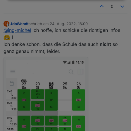
0
UdoWendt
schrieb am
24. Aug. 2022, 18:09
U
zuletzt editiert von
Offline
@
ing-michel
Ich hoffe, ich schicke die richtigen Infos
!
Ich denke schon, dass die Schule das auch
nicht
so
ganz genau nimmt; leider.