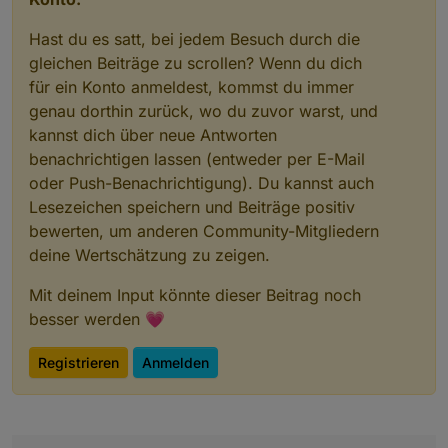
//MEHRERE TABELLEN NEBENEINANDER
let borderHelpBottum;
Hast du es satt, bei jedem Besuch durch die
let   mehrfachTabelle=1;                       
let borderHelpRight;
const trennungsLinie="2";                      
gleichen Beiträge zu scrollen? Wenn du dich
let htmlcenterHelp;
const farbetrennungsLinie="white";
für ein Konto anmeldest, kommst du immer
let htmlcenterHelp2;
const htmlFarbZweiteTabelle="white";           
genau dorthin zurück, wo du zuvor warst, und
const htmlFarbTableColorUber="#BDBDBD";        
kannst dich über neue Antworten
if(htmlRahmenLinien=="rows") {borderHelpBottum=
//ÜBERSCHRIFT SPALTEN
benachrichtigen lassen (entweder per E-Mail
if(htmlRahmenLinien=="cols") {borderHelpBottum=
const UeberSchriftHöhe="35";                   
oder Push-Benachrichtigung). Du kannst auch
if(htmlRahmenLinien=="none") {borderHelpBottum=
const LinieUnterUeberschrift="2";              
if(htmlRahmenLinien=="all")  {borderHelpBottum=
Lesezeichen speichern und Beiträge positiv
const farbeLinieUnterUeberschrift="white";
zentriert ? htmlcenterHelp="auto" : htmlcenterH
const groesseUeberschrift=16;
bewerten, um anderen Community-Mitgliedern
zentriert ? htmlcenterHelp2="center" : htmlcent
const UeberschriftStyle="normal"               
deine Wertschätzung zu zeigen.
//GANZE TABELLE
let abstandZelle="1";
Mit deinem Input könnte dieser Beitrag noch
const htmlZentriert='
<
center
>
'
let farbeUngeradeZeilen="#000000";             
besser werden 💗
const htmlStart=    "
<!DOCTYPE 
html
>
<
html
lang
=
let farbeGeradeZeilen="#151515";               
                   "
<
style
>
 * {  margin: 0;} bo
let weite="auto";                              
Registrieren
Anmelden
                   " p {padding-top: 10px; padd
let zentriert=true;                            
                  // " div { margin: 0 auto;  m
const backgroundAll="#000000";                 
                   " td { padding:"+abstandZell
const htmlSchriftart="Helvetica";
                   " table { width: "+weite+"; 
const htmlSchriftgroesse="14px";