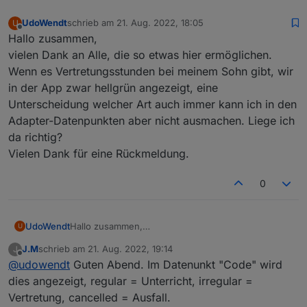
UdoWendt
schrieb am
21. Aug. 2022, 18:05
U
zuletzt editiert von
Offline
Hallo zusammen,
vielen Dank an Alle, die so etwas hier ermöglichen.
Wenn es Vertretungsstunden bei meinem Sohn gibt, wir
in der App zwar hellgrün angezeigt, eine
Unterscheidung welcher Art auch immer kann ich in den
Adapter-Datenpunkten aber nicht ausmachen. Liege ich
da richtig?
Vielen Dank für eine Rückmeldung.
0
UdoWendt
Hallo zusammen,
U
vielen Dank an Alle, die so etwas hier ermöglichen.
J.M
schrieb am
21. Aug. 2022, 19:14
J
Wenn es Vertretungsstunden bei meinem Sohn
zuletzt editiert von
Offline
@
udowendt
Guten Abend. Im Datenunkt "Code" wird
gibt, wir in der App zwar hellgrün angezeigt, eine
Unterscheidung welcher Art auch immer kann ich in
dies angezeigt, regular = Unterricht, irregular =
den Adapter-Datenpunkten aber nicht ausmachen.
Vertretung, cancelled = Ausfall.
Liege ich da richtig?