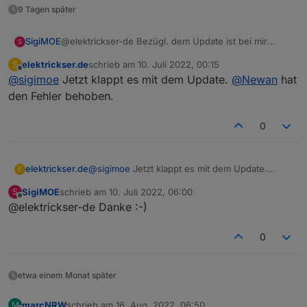
9 Tagen später
SigiMOE
@elektrickser-de Bezügl. dem Update ist bei mir
S
auch, gibt es dafür eine Lösung ?
elektrickser.de
schrieb am
10. Juli 2022, 00:15
E
zuletzt editiert von
Offline
@
sigimoe
Jetzt klappt es mit dem Update.
@
Newan
hat
den Fehler behoben.
0
elektrickser.de
@
sigimoe
Jetzt klappt es mit dem Update.
E
@
Newan
hat den Fehler behoben.
SigiMOE
schrieb am
10. Juli 2022, 06:00
S
zuletzt editiert von
Offline
@elektrickser-de Danke :-)
0
etwa einem Monat später
marcNRW
schrieb am
16. Aug. 2022, 06:50
M