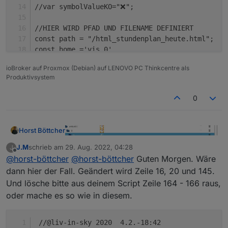
2022
-
08
-
24
19
:
46
:
04.126
 - debug: webuntis.
0
 (
966
//var symbolValueKO="❌"; 
2022
-
08
-
24
19
:
46
:
04.127
 - debug: webuntis.
0
 (
966
2022
-
08
-
24
19
:
46
:
04.227
 - debug: webuntis.
0
 (
966
//HIER WIRD PFAD UND FILENAME DEFINIERT
2022
-
08
-
24
19
:
46
:
04.228
 - debug: webuntis.
0
 (
966
const path = "/html_stundenplan_heute.html";   
2022
-
08
-
24
19
:
46
:
04.331
 - debug: webuntis.
0
 (
966
const home ='vis.0'                            
2022
-
08
-
24
19
:
46
:
04.332
 - debug: webuntis.
0
 (
966
let   braucheEinFile=true;                     
2022
-
08
-
24
19
:
46
:
04.457
 - debug: webuntis.
0
 (
966
ioBroker auf Proxmox (Debian) auf LENOVO PC Thinkcentre als
let   braucheEinVISWidget=true;                
Produktivsystem
let dpVIS="0_userdata.0.Stundenplan"         //
let mySchedule=" */30 * * * * ";               
0
//---------------------------------------
//HIER DIE SPALTEN ANZAHL DEFINIEREN - jede Spa
Horst Böttcher
var htmlFeld1='Tag';       var Feld1lAlign="lef
var htmlFeld2='Start';        var Feld2lAlign="
J.M
schrieb am
29. Aug. 2022, 04:28
J
zuletzt editiert von
Offline
Wie bekomme ich es hin das im Java Scipt nur
var htmlFeld3='Ende';         var Feld3lAlign="
@
horst-böttcher
@
horst-böttcher
Guten Morgen. Wäre
Tabelle 1 aufgelesen wir
var htmlFeld4='Raum';        var Feld4lAlign="r
dann hier der Fall. Geändert wird Zeile 16, 20 und 145.
var htmlFeld5='Lehrer';        var Feld5lAlign=
Und lösche bitte aus deinem Script Zeile 164 - 166 raus,
var htmlFeld6='Fach';        var Feld6lAlign="c
oder mache es so wie in diesem.
var htmlFeld7='Status';        var Feld7lAlign=
//-----------------------------------
 //@liv-in-sky 2020  4.2.-18:42