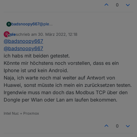
0
badsnoopy667
@
ple
B
Welche APP benutzt Du denn? SUN2000 oder
ple
schrieb am
30. März 2022, 12:18
P
FusionSolar? Vielleicht macht das ja einen
zuletzt editiert von
Offline
@
badsnoopy667
Unterschied. Ich hab's mit SUN2000 gemacht,
da gibt es (zumindest bei mir) den Punkt
@
badsnoopy667
"Modbus TCP".
ich habs mit beiden getestet.
Könnte mir höchstens noch vorstellen, dass es ein
Iphone ist und kein Android.
Naja, ich warte noch mal weiter auf Antwort von
Huawei, sonst müsste ich mein ein zurücksetzen testen.
Irgendwie muss man doch das Modbus TCP über den
Dongle per Wlan oder Lan am laufen bekommen.
Intel Nuc + Proxmox
0