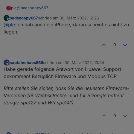
ple
@
badsnoopy667
P
@
badsnoopy667
badsnoopy667
schrieb am
30. März 2022, 12:26
B
ich habs mit beiden getestet.
zuletzt editiert von
Offline
@
ple
Ich hab auch ein iPhone, daran scheint es nicht zu
Könnte mir höchstens noch vorstellen, dass es ein Iphone
ist und kein Android.
liegen.
Naja, ich warte noch mal weiter auf Antwort von Huawei,
sonst müsste ich mein ein zurücksetzen testen. Irgendwie
0
muss man doch das Modbus TCP über den Dongle per
Wlan oder Lan am laufen bekommen.
captainchaos666
schrieb am
30. März 2022, 13:34
C
zuletzt editiert von
Offline
Habe gerade folgende Antwort von Huawei Support
bekommen! Bezüglich Firmware und Modbus TCP
Bitte stellen Sie sicher, dass Sie die neuesten Firmware-
Versionen für Wechselrichter und für SDongle haben(
dongle spc127 und WR spc141)
0