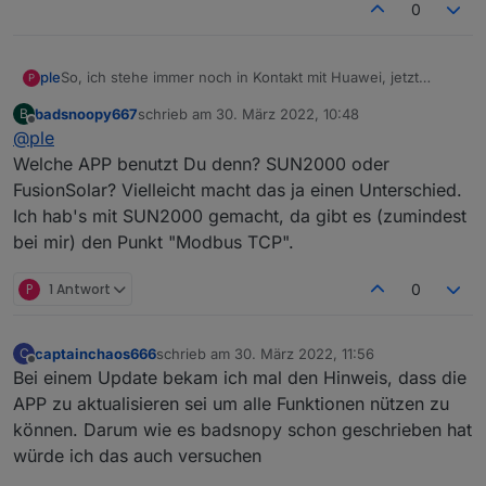
0
So, ich stehe immer noch in Kontakt mit Huawei, jetzt
ple
P
angeblich würde gar keine Variante gehen, egal ob
badsnoopy667
schrieb am
30. März 2022, 10:48
B
Sdongle oder nicht. Glaube bald die wissen es selber nicht.
Gruß und Danke
zuletzt editiert von
Offline
@
ple
Aber anscheinend bin ich nicht der einzige mit dem
Problem, dass in der APP der Punkt Modbus garnicht
Welche APP benutzt Du denn? SUN2000 oder
auftaucht.
FusionSolar? Vielleicht macht das ja einen Unterschied.
Mit der Firmware 123 des Dongles ist Modbus TCP generell
Ich hab's mit SUN2000 gemacht, da gibt es (zumindest
aktiv laut Internet, das muss ich nachher mal testen.
bei mir) den Punkt "Modbus TCP".
Oder hat noch wer eine Idee, wie ich Modbus TCP
aktivieren kann?
P
1 Antwort
0
captainchaos666
schrieb am
30. März 2022, 11:56
C
zuletzt editiert von
Offline
Bei einem Update bekam ich mal den Hinweis, dass die
APP zu aktualisieren sei um alle Funktionen nützen zu
können. Darum wie es badsnopy schon geschrieben hat
würde ich das auch versuchen