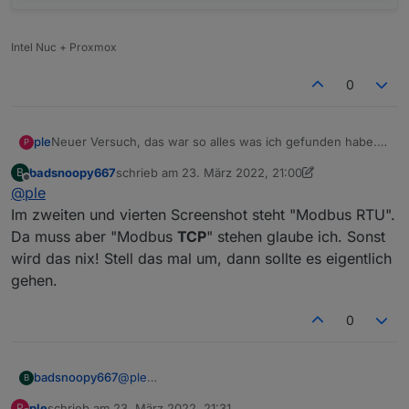
Intel Nuc + Proxmox
0
ple
Neuer Versuch, das war so alles was ich gefunden habe.
P
badsnoopy667
schrieb am
23. März 2022, 21:00
B
zuletzt editiert von badsnoopy667
Offline
@
ple
Im zweiten und vierten Screenshot steht "Modbus RTU".
Da muss aber "Modbus
TCP
" stehen glaube ich. Sonst
wird das nix! Stell das mal um, dann sollte es eigentlich
gehen.
0
badsnoopy667
@
ple
B
Im zweiten und vierten Screenshot steht
ple
schrieb am
23. März 2022, 21:31
P