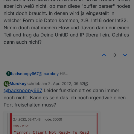
Adresse: 32016
Und hier noch die Servereinstellungen
aber ich weiß nicht, ob man diese "buffer parser" nodes
IP und Port vom WR.
nicht doch braucht. In denen wird ja eingestellt in
Allerdings kommt immer die Meldung
Error: Client Not Ready To Read At State init
welcher Form die Daten kommen, z.B. Int16 oder Int32.
Was könnte ich noch falsch gemacht haben?
Nimm doch mal meinen Flow und davon dann nur einen
Teil und trag da Deine UnitID und IP überall ein. Geht es
dann auch nicht?
0
badsnoopy667
@
murokey
Hi!
B
Hast Du es mal mit meinem Flow von oben
Murokey
schrieb am
2. Apr. 2022, 06:52
M
probiert? Auf den ersten Blick sehe ich bei Dir
zuletzt editiert von Murokey
4. Feb. 2022, 09:21
Offline
@
badsnoopy667
Leider funktioniert es dann immer
zwar keinen Fehler, aber ich weiß nicht, ob man
diese "buffer parser" nodes nicht doch
noch nicht. Kann es sein das ich noch irgendwie einen
braucht. In denen wird ja eingestellt in welcher
Port freischalten muss?
Form die Daten kommen, z.B. Int16 oder Int32.
Nimm doch mal meinen Flow und davon dann
nur einen Teil und trag da Deine UnitID und IP
überall ein. Geht es dann auch nicht?