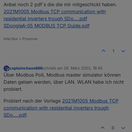
Anbei noch 2 pdf´s die die mir mitgeschickt haben.
2021M1005 Modbus TCP communication with
residential inverters trough SDo....pdf
SDongleA-05 MODBUS TCP Guide.pdf
Intel Nuc + Proxmox
1
captainchaos666
schrieb am
29. März 2022, 19:45
C
zuletzt editiert von
Offline
Über Modbus Poll, Modbus master simulator können
Daten gelsen werden, über LAN. WLAN habe ich nicht
probiert.
Probiert nach der Vorlage
2021M1005 Modbus TCP
communication with residential inverters trough
SDo....pdf
.
0