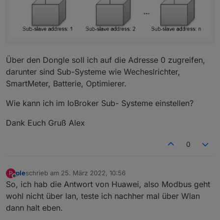
Über den Dongle soll ich auf die Adresse 0 zugreifen,
darunter sind Sub-Systeme wie Wecheslrichter,
SmartMeter, Batterie, Optimierer.
Wie kann ich im IoBroker Sub- Systeme einstellen?
Dank Euch Gruß Alex
0
ple
schrieb am
25. März 2022, 10:56
P
zuletzt editiert von
Offline
So, ich hab die Antwort von Huawei, also Modbus geht
wohl nicht über lan, teste ich nachher mal über Wlan
dann halt eben.