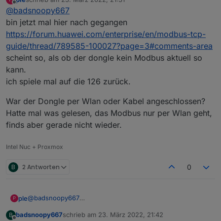
"Modbus RTU". Da muss aber "Modbus
TCP
"
zuletzt editiert von
Offline
@
badsnoopy667
stehen glaube ich. Sonst wird das nix! Stell das
mal um, dann sollte es eigentlich gehen.
bin jetzt mal hier nach gegangen
https://forum.huawei.com/enterprise/en/modbus-tcp-
guide/thread/789585-100027?page=3#comments-area
scheint so, als ob der dongle kein Modbus aktuell so
kann.
ich spiele mal auf die 126 zurück.
War der Dongle per Wlan oder Kabel angeschlossen?
Hatte mal was gelesen, das Modbus nur per Wlan geht,
finds aber gerade nicht wieder.
Intel Nuc + Proxmox
B
2 Antworten
0
@
badsnoopy667
ple
P
bin jetzt mal hier nach gegangen
badsnoopy667
schrieb am
23. März 2022, 21:42
B
https://forum.huawei.com/enterprise/en/modbus-tcp-
War der Dongle per Wlan oder Kabel angeschlossen? Hatte
zuletzt editiert von