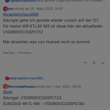
Habe gerade folgende Antwort von Huawei
captainchaos666
C
Support bekommen! Bezüglich Firmware und
ple
schrieb am
30. März 2022, 14:47
P
Modbus TCP
Bitte stellen Sie sicher, dass Sie die neuesten
zuletzt editiert von
Offline
@
captainchaos666
Firmware-Versionen für Wechselrichter und
für SDongle haben( dongle spc127 und WR
Sdongle gehe ich gerade wieder zurück auf die 127.
spc141)
Für meine WR KTL30-M3 ist diese hier die aktuelleste.
V100R001C20SPC112
Mal abwarten was von Huawei noch so kommt.
Intel Nuc + Proxmox
0
@
captainchaos666
ple
P
Sdongle gehe ich gerade wieder zurück auf die 127.
Biervoegelhasso
schrieb am
1. Apr. 2022, 09:33
B
Für meine WR KTL30-M3 ist diese hier die aktuelleste.
Mal abwarten was von Huawei noch so kommt.
zuletzt editiert von
Offline
@
ple
V100R001C20SPC112
Sdongel: V100R001C00SPC123
SUN2000-8KTL-M0 : V100R001C00SPC140