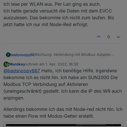
Ich lese per WLAN aus. Per Lan ging es auch.
Ich hatte gerade versucht die Daten mit dem EVCC
auszulesen. Das bekomme ich nicht zum laufen. Bis
jetzt hatte ich nur mit Node-Red erfolgt.
0
Achtung: Verbindung mit Modbus Adapter
badsnoopy667
B
klappt nicht, node-red klappt.
Murokey
schrieb am
1. Apr. 2022, 18:38
M
Hier eine Anleitung um den SUN2000
zuletzt editiert von
Offline
@
badsnoopy667
Hallo, ich benötige Hilfe. Irgendwie
Wechselrichter incl. Batterie und Power Meter
per node-red auszulesen und Werte zu
1. Wechselrichter korrekt konfigurieren:
bekomme ich es nicht hin. Ich habe am SUN2000 Die
schreiben:
Im Wechselrichter muss die Konfiguration per
Modbus TCP Verbindung auf Aktivieren
Modbus (TCP) aktiviert sein. Das kann der
2. Node-Red installieren und Flow
(uneingeschränkt) gestellt. Ich kann die IP des WR auch
Installateur direkt erledigen. Alternativ lädt man
importieren:
anpingen.
sich die SUN2000 App auf's Handy und
Man muss im ioBroker node-red installieren.
Hat man das erledigt, kann man diesen Flow
verbindet sich damit über das WLAN des
Außerdem muss man in node-red noch drei
importieren:
Allerdings bekomme ich das mit Node-red nicht hin. Ich
Wechselrichters (also davorstehend im Keller)
zusätzliche NPM Module installieren (geht bei
Huawei_SUN2000_node_red_flow_read_write_2
mit dem WR und stellt das ein. (Unter
den Instanzeinstellungen):
023-11.txt
habe einen Flow mit Modus-Getter erstellt.
Kommunikationseinstellungen glaube ich, die
• node-red-contrib-calc
Achtung, weil das hier schon ein paar Mal zu
Menüs sind ziemlich unübersichtlich mMn.)
• node-red-contrib-buffer-parser
Problemen geführt hat:
Man muss die Client-ID