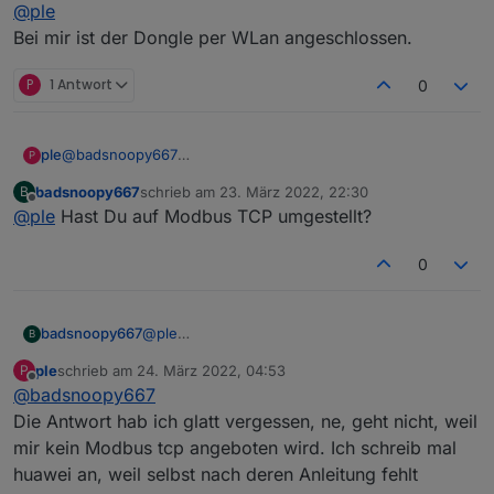
Offline
@
ple
guide/thread/789585-100027?page=3#comments-area
mal was gelesen, das Modbus nur per Wlan geht, finds
scheint so, als ob der dongle kein Modbus aktuell so kann.
aber gerade nicht wieder.
Bei mir ist der Dongle per WLan angeschlossen.
ich spiele mal auf die 126 zurück.
P
1 Antwort
0
@
badsnoopy667
ple
P
bin jetzt mal hier nach gegangen
badsnoopy667
schrieb am
23. März 2022, 22:30
B
https://forum.huawei.com/enterprise/en/modbus-tcp-
War der Dongle per Wlan oder Kabel angeschlossen? Hatte
zuletzt editiert von
Offline
@
ple
Hast Du auf Modbus TCP umgestellt?
guide/thread/789585-100027?page=3#comments-area
mal was gelesen, das Modbus nur per Wlan geht, finds
scheint so, als ob der dongle kein Modbus aktuell so kann.
aber gerade nicht wieder.
ich spiele mal auf die 126 zurück.
0
badsnoopy667
@
ple
B
Bei mir ist der Dongle per WLan
ple
schrieb am
24. März 2022, 04:53
P
angeschlossen.
zuletzt editiert von
Offline
@
badsnoopy667
Die Antwort hab ich glatt vergessen, ne, geht nicht, weil
mir kein Modbus tcp angeboten wird. Ich schreib mal
huawei an, weil selbst nach deren Anleitung fehlt