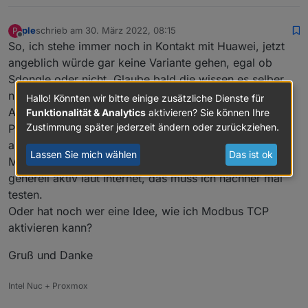
ple
schrieb am
30. März 2022, 08:15
P
zuletzt editiert von
Offline
So, ich stehe immer noch in Kontakt mit Huawei, jetzt
angeblich würde gar keine Variante gehen, egal ob
Sdongle oder nicht. Glaube bald die wissen es selber
nicht.
Hallo! Könnten wir bitte einige zusätzliche Dienste für
Aber anscheinend bin ich nicht der einzige mit dem
Funktionalität & Analytics
aktivieren? Sie können Ihre
Zustimmung später jederzeit ändern oder zurückziehen.
Problem, dass in der APP der Punkt Modbus garnicht
auftaucht.
Lassen Sie mich wählen
Das ist ok
Mit der Firmware 123 des Dongles ist Modbus TCP
generell aktiv laut Internet, das muss ich nachher mal
testen.
Oder hat noch wer eine Idee, wie ich Modbus TCP
aktivieren kann?
Gruß und Danke
Intel Nuc + Proxmox