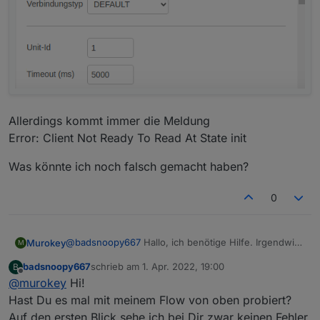
Allerdings kommt immer die Meldung
Error: Client Not Ready To Read At State init
Was könnte ich noch falsch gemacht haben?
0
@
badsnoopy667
Hallo, ich benötige Hilfe. Irgendwie
Murokey
M
bekomme ich es nicht hin. Ich habe am SUN2000 Die
badsnoopy667
schrieb am
1. Apr. 2022, 19:00
B
Modbus TCP Verbindung auf Aktivieren
Allerdings bekomme ich das mit Node-red nicht hin.
zuletzt editiert von
Offline
@
murokey
Hi!
(uneingeschränkt) gestellt. Ich kann die IP des WR
Ich habe einen Flow mit Modus-Getter erstellt.
auch anpingen.
Hier habe ich folgende Einstellungen gemacht:
Hast Du es mal mit meinem Flow von oben probiert?
UnitID: 1
Auf den ersten Blick sehe ich bei Dir zwar keinen Fehler,