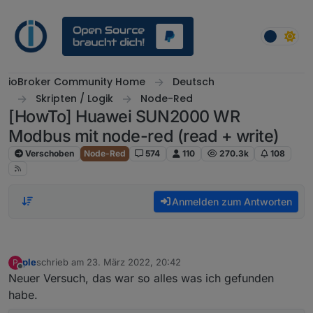
Weiter zum Inhalt
ioBroker Community Home
Deutsch
Skripten / Logik
Node-Red
[HowTo] Huawei SUN2000 WR
Modbus mit node-red (read + write)
Verschoben
Node-Red
574
110
270.3k
108
Anmelden zum Antworten
ple
schrieb am
23. März 2022, 20:42
P
zuletzt editiert von
Offline
Neuer Versuch, das war so alles was ich gefunden
habe.