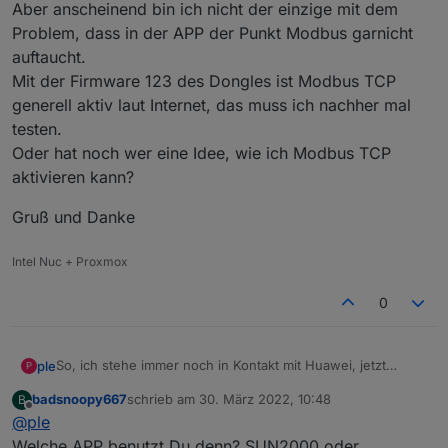
Aber anscheinend bin ich nicht der einzige mit dem
Problem, dass in der APP der Punkt Modbus garnicht
auftaucht.
Mit der Firmware 123 des Dongles ist Modbus TCP
generell aktiv laut Internet, das muss ich nachher mal
testen.
Oder hat noch wer eine Idee, wie ich Modbus TCP
aktivieren kann?
Gruß und Danke
Intel Nuc + Proxmox
0
So, ich stehe immer noch in Kontakt mit Huawei, jetzt
ple
P
angeblich würde gar keine Variante gehen, egal ob
badsnoopy667
schrieb am
30. März 2022, 10:48
B
Sdongle oder nicht. Glaube bald die wissen es selber nicht.
Gruß und Danke
zuletzt editiert von
Offline
@
ple
Aber anscheinend bin ich nicht der einzige mit dem
Problem, dass in der APP der Punkt Modbus garnicht
Welche APP benutzt Du denn? SUN2000 oder