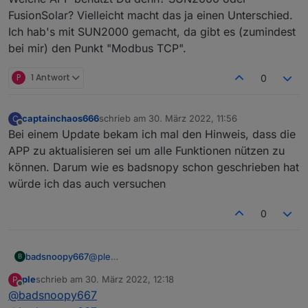
auftaucht.
FusionSolar? Vielleicht macht das ja einen Unterschied.
Mit der Firmware 123 des Dongles ist Modbus TCP generell
Ich hab's mit SUN2000 gemacht, da gibt es (zumindest
aktiv laut Internet, das muss ich nachher mal testen.
bei mir) den Punkt "Modbus TCP".
Oder hat noch wer eine Idee, wie ich Modbus TCP
aktivieren kann?
P
1 Antwort
0
captainchaos666
schrieb am
30. März 2022, 11:56
C
zuletzt editiert von
Offline
Bei einem Update bekam ich mal den Hinweis, dass die
APP zu aktualisieren sei um alle Funktionen nützen zu
können. Darum wie es badsnopy schon geschrieben hat
würde ich das auch versuchen
0
badsnoopy667
@
ple
B
Welche APP benutzt Du denn? SUN2000 oder
ple
schrieb am
30. März 2022, 12:18
P
FusionSolar? Vielleicht macht das ja einen
zuletzt editiert von
Offline
@
badsnoopy667
Unterschied. Ich hab's mit SUN2000 gemacht,