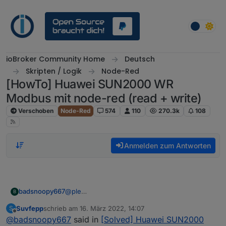
Weiter zum Inhalt
ioBroker Community Home
Deutsch
Skripten / Logik
Node-Red
[HowTo] Huawei SUN2000 WR
Modbus mit node-red (read + write)
Verschoben
Node-Red
574
110
270.3k
108
Anmelden zum Antworten
@
ple
badsnoopy667
B
Hallo ple! Achtung: Du musst die
SUN2000
Suvfepp
schrieb am
16. März 2022, 14:07
S
App benutzen,
NICHT
die FusionSolar App.
Mein Wechselrichter hat sich leider
zuletzt editiert von
Offline
@
badsnoopy667
said in
[Solved] Huawei SUN2000
Das sind zwei verschiedene Apps!
abgeschossen (Hardware Defekt), deshalb