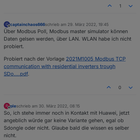
1
captainchaos666
schrieb am
29. März 2022, 19:45
C
zuletzt editiert von
Offline
Über Modbus Poll, Modbus master simulator können
Daten gelsen werden, über LAN. WLAN habe ich nicht
probiert.
Probiert nach der Vorlage
2021M1005 Modbus TCP
communication with residential inverters trough
SDo....pdf
.
0
ple
schrieb am
30. März 2022, 08:15
P
zuletzt editiert von
Offline
So, ich stehe immer noch in Kontakt mit Huawei, jetzt
angeblich würde gar keine Variante gehen, egal ob
Sdongle oder nicht. Glaube bald die wissen es selber
nicht.