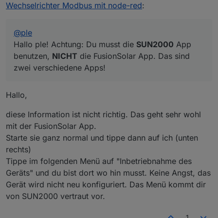
kann ich nicht so richtig darauf zugreifen...
Bei mir gibt es, wenn ich vor dem
Wechselrichter Modbus mit node-red
:
aber ich habe in paar Screenshots gemacht von
Wechselrichter stehe zwei WLAN Netze, auf
den Einstellungen.
die ich mich verbinden kann. Einmal
Hier die Screenshots vom Wechselrichter
"SDongle..." und einmal "SUN2000".
@
ple
(Netwerk SUN2000...):
Auf das "SDongle" komme ich gerade nicht
Hallo ple! Achtung: Du musst die
SUN2000
App
drauf, aber ich meine, man muss ich mit beiden
benutzen,
NICHT
die FusionSolar App. Das sind
Netzen verbinden um a) den Dongle und b)
zwei verschiedene Apps!
den Wechselrichter selbst zu konfigurieren.
Hallo,
diese Information ist nicht richtig. Das geht sehr wohl
mit der FusionSolar App.
Starte sie ganz normal und tippe dann auf ich (unten
rechts)
Tippe im folgenden Menü auf "Inbetriebnahme des
Geräts" und du bist dort wo hin musst. Keine Angst, das
Gerät wird nicht neu konfiguriert. Das Menü kommt dir
von SUN2000 vertraut vor.
1