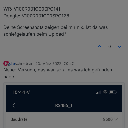
Dongle= V100R001C00SPC127
WR: V100R001C00SPC141
Dongle: V100R001C00SPC126
Deine Screenshots zeigen bei mir nix. Ist da was
schiefgelaufen beim Upload?
0
ple
schrieb am
23. März 2022, 20:42
P
zuletzt editiert von
Offline
Neuer Versuch, das war so alles was ich gefunden
habe.