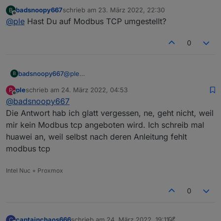
bin jetzt mal hier nach gegangen
badsnoopy667
schrieb am
23. März 2022, 22:30
B
https://forum.huawei.com/enterprise/en/modbus-tcp-
War der Dongle per Wlan oder Kabel angeschlossen? Hatte
zuletzt editiert von
Offline
@
ple
Hast Du auf Modbus TCP umgestellt?
guide/thread/789585-100027?page=3#comments-area
mal was gelesen, das Modbus nur per Wlan geht, finds
scheint so, als ob der dongle kein Modbus aktuell so kann.
aber gerade nicht wieder.
ich spiele mal auf die 126 zurück.
0
badsnoopy667
@
ple
B
Bei mir ist der Dongle per WLan
ple
schrieb am
24. März 2022, 04:53
P
angeschlossen.
zuletzt editiert von
Offline
@
badsnoopy667
Die Antwort hab ich glatt vergessen, ne, geht nicht, weil
mir kein Modbus tcp angeboten wird. Ich schreib mal
huawei an, weil selbst nach deren Anleitung fehlt
modbus tcp
Intel Nuc + Proxmox
0
captainchaos666
schrieb am
24. März 2022, 19:11
C