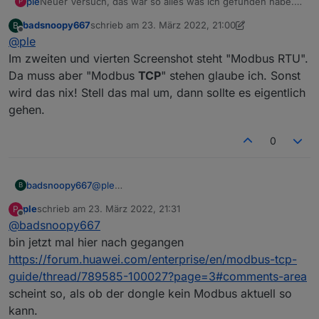
ple
Neuer Versuch, das war so alles was ich gefunden habe.
P
badsnoopy667
schrieb am
23. März 2022, 21:00
B
zuletzt editiert von badsnoopy667
Offline
@
ple
Im zweiten und vierten Screenshot steht "Modbus RTU".
Da muss aber "Modbus
TCP
" stehen glaube ich. Sonst
wird das nix! Stell das mal um, dann sollte es eigentlich
gehen.
0
badsnoopy667
@
ple
B
Im zweiten und vierten Screenshot steht
ple
schrieb am
23. März 2022, 21:31
P
"Modbus RTU". Da muss aber "Modbus
TCP
"
zuletzt editiert von
Offline
@
badsnoopy667
stehen glaube ich. Sonst wird das nix! Stell das
mal um, dann sollte es eigentlich gehen.
bin jetzt mal hier nach gegangen
https://forum.huawei.com/enterprise/en/modbus-tcp-
guide/thread/789585-100027?page=3#comments-area
scheint so, als ob der dongle kein Modbus aktuell so
kann.