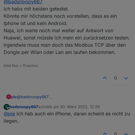
da gibt es (zumindest bei mir) den Punkt
@
badsnoopy667
"Modbus TCP".
ich habs mit beiden getestet.
Könnte mir höchstens noch vorstellen, dass es ein
Iphone ist und kein Android.
Naja, ich warte noch mal weiter auf Antwort von
Huawei, sonst müsste ich mein ein zurücksetzen testen.
Irgendwie muss man doch das Modbus TCP über den
Dongle per Wlan oder Lan am laufen bekommen.
Intel Nuc + Proxmox
0
ple
@
badsnoopy667
P
@
badsnoopy667
badsnoopy667
schrieb am
30. März 2022, 12:26
B
ich habs mit beiden getestet.
zuletzt editiert von
Offline
@
ple
Ich hab auch ein iPhone, daran scheint es nicht zu
Könnte mir höchstens noch vorstellen, dass es ein Iphone
ist und kein Android.
liegen.
Naja, ich warte noch mal weiter auf Antwort von Huawei,
sonst müsste ich mein ein zurücksetzen testen. Irgendwie
0