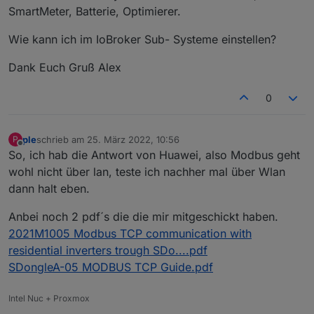
SmartMeter, Batterie, Optimierer.
Wie kann ich im IoBroker Sub- Systeme einstellen?
Dank Euch Gruß Alex
0
ple
schrieb am
25. März 2022, 10:56
P
zuletzt editiert von
Offline
So, ich hab die Antwort von Huawei, also Modbus geht
wohl nicht über lan, teste ich nachher mal über Wlan
dann halt eben.
Anbei noch 2 pdf´s die die mir mitgeschickt haben.
2021M1005 Modbus TCP communication with
residential inverters trough SDo....pdf
SDongleA-05 MODBUS TCP Guide.pdf
Intel Nuc + Proxmox