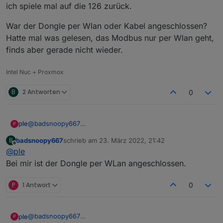
ich spiele mal auf die 126 zurück.
War der Dongle per Wlan oder Kabel angeschlossen?
Hatte mal was gelesen, das Modbus nur per Wlan geht,
finds aber gerade nicht wieder.
Intel Nuc + Proxmox
B
2 Antworten
0
@
badsnoopy667
ple
P
bin jetzt mal hier nach gegangen
badsnoopy667
schrieb am
23. März 2022, 21:42
B
https://forum.huawei.com/enterprise/en/modbus-tcp-
War der Dongle per Wlan oder Kabel angeschlossen? Hatte
zuletzt editiert von
Offline
@
ple
guide/thread/789585-100027?page=3#comments-area
mal was gelesen, das Modbus nur per Wlan geht, finds
scheint so, als ob der dongle kein Modbus aktuell so kann.
aber gerade nicht wieder.
Bei mir ist der Dongle per WLan angeschlossen.
ich spiele mal auf die 126 zurück.
P
1 Antwort
0
@
badsnoopy667
ple
P