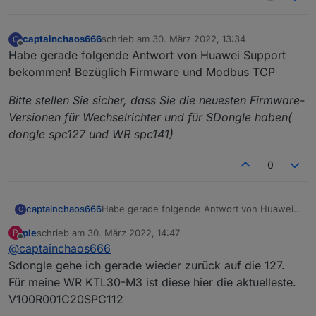
muss man doch das Modbus TCP über den Dongle per
Wlan oder Lan am laufen bekommen.
captainchaos666
schrieb am
30. März 2022, 13:34
C
zuletzt editiert von
Offline
Habe gerade folgende Antwort von Huawei Support
bekommen! Bezüglich Firmware und Modbus TCP
Bitte stellen Sie sicher, dass Sie die neuesten Firmware-
Versionen für Wechselrichter und für SDongle haben(
dongle spc127 und WR spc141)
0
Habe gerade folgende Antwort von Huawei
captainchaos666
C
Support bekommen! Bezüglich Firmware und
ple
schrieb am
30. März 2022, 14:47
P
Modbus TCP
Bitte stellen Sie sicher, dass Sie die neuesten
zuletzt editiert von
Offline
@
captainchaos666
Firmware-Versionen für Wechselrichter und
für SDongle haben( dongle spc127 und WR
Sdongle gehe ich gerade wieder zurück auf die 127.
spc141)
Für meine WR KTL30-M3 ist diese hier die aktuelleste.
V100R001C20SPC112