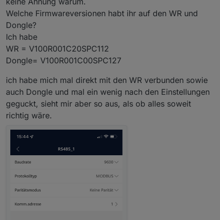
keine Ahnung warum.
In die WLAN Einstellungen vom Handy
Welche Firmwareversionen habt ihr auf den WR und
wechsel und dann das WLAN vom
Wechselrichter auswähle
Dongle?
In der App dann unten auf "Verbinden"
Ich habe
klicke.
WR = V100R001C20SPC112
Dann sollte er einem das Auswahlmenü
anbieten, ob man Installateur oder
Dongle= V100R001C00SPC127
Benutzer ist. Die Einstellungen kann man
nur im Modus Installateur vornehmen.
ich habe mich mal direkt mit den WR verbunden sowie
auch Dongle und mal ein wenig nach den Einstellungen
geguckt, sieht mir aber so aus, als ob alles soweit
richtig wäre.