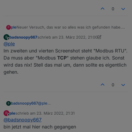
0
ple
Neuer Versuch, das war so alles was ich gefunden habe.
P
badsnoopy667
schrieb am
23. März 2022, 21:00
B
zuletzt editiert von badsnoopy667
Offline
@
ple
Im zweiten und vierten Screenshot steht "Modbus RTU".
Da muss aber "Modbus
TCP
" stehen glaube ich. Sonst
wird das nix! Stell das mal um, dann sollte es eigentlich
gehen.
0
badsnoopy667
@
ple
B
Im zweiten und vierten Screenshot steht
ple
schrieb am
23. März 2022, 21:31
P
"Modbus RTU". Da muss aber "Modbus
TCP
"
zuletzt editiert von
Offline
@
badsnoopy667
stehen glaube ich. Sonst wird das nix! Stell das
mal um, dann sollte es eigentlich gehen.
bin jetzt mal hier nach gegangen