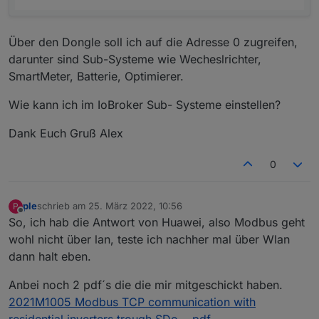
Über den Dongle soll ich auf die Adresse 0 zugreifen,
darunter sind Sub-Systeme wie Wecheslrichter,
SmartMeter, Batterie, Optimierer.
Wie kann ich im IoBroker Sub- Systeme einstellen?
Dank Euch Gruß Alex
0
ple
schrieb am
25. März 2022, 10:56
P
zuletzt editiert von
Offline
So, ich hab die Antwort von Huawei, also Modbus geht
wohl nicht über lan, teste ich nachher mal über Wlan
dann halt eben.
Anbei noch 2 pdf´s die die mir mitgeschickt haben.
2021M1005 Modbus TCP communication with
residential inverters trough SDo....pdf