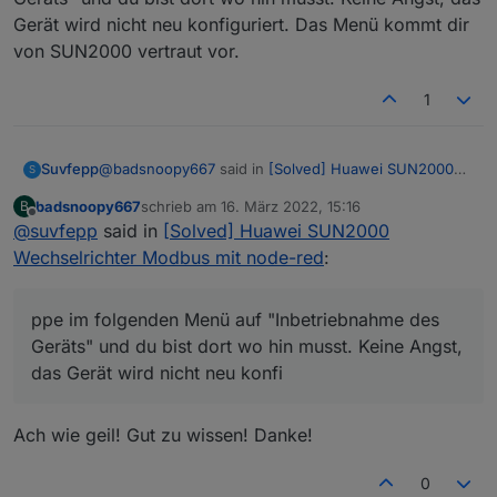
Gerät wird nicht neu konfiguriert. Das Menü kommt dir
von SUN2000 vertraut vor.
1
@
badsnoopy667
said in
[Solved] Huawei SUN2000
Suvfepp
S
Wechselrichter Modbus mit node-red
:
badsnoopy667
schrieb am
16. März 2022, 15:16
B
zuletzt editiert von
Offline
@
suvfepp
said in
@
ple
[Solved] Huawei SUN2000
Hallo ple! Achtung: Du musst die
SUN2000
App
Wechselrichter Modbus mit node-red
:
Hallo,
benutzen,
NICHT
die FusionSolar App. Das sind
zwei verschiedene Apps!
diese Information ist nicht richtig. Das geht sehr wohl
ppe im folgenden Menü auf "Inbetriebnahme des
mit der FusionSolar App.
Geräts" und du bist dort wo hin musst. Keine Angst,
Starte sie ganz normal und tippe dann auf ich (unten
das Gerät wird nicht neu konfi
rechts)
Tippe im folgenden Menü auf "Inbetriebnahme des
Geräts" und du bist dort wo hin musst. Keine Angst,
Ach wie geil! Gut zu wissen! Danke!
Im Dongle muss man glaube ich noch "Modbus
das Gerät wird nicht neu konfiguriert. Das Menü
TCP" aktivieren und da kann man auch die
kommt dir von SUN2000 vertraut vor.
Unit-ID festlegen. Guck mal nach, ob die
Achso: Das Verbinden mit dem Netzwerk und
0