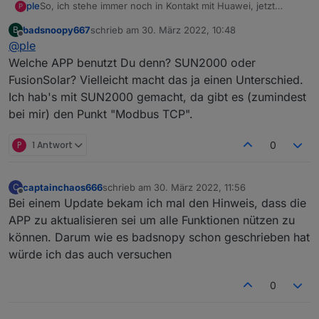
So, ich stehe immer noch in Kontakt mit Huawei, jetzt
ple
P
angeblich würde gar keine Variante gehen, egal ob
badsnoopy667
schrieb am
30. März 2022, 10:48
B
Sdongle oder nicht. Glaube bald die wissen es selber nicht.
Gruß und Danke
zuletzt editiert von
Offline
@
ple
Aber anscheinend bin ich nicht der einzige mit dem
Problem, dass in der APP der Punkt Modbus garnicht
Welche APP benutzt Du denn? SUN2000 oder
auftaucht.
FusionSolar? Vielleicht macht das ja einen Unterschied.
Mit der Firmware 123 des Dongles ist Modbus TCP generell
Ich hab's mit SUN2000 gemacht, da gibt es (zumindest
aktiv laut Internet, das muss ich nachher mal testen.
bei mir) den Punkt "Modbus TCP".
Oder hat noch wer eine Idee, wie ich Modbus TCP
aktivieren kann?
P
1 Antwort
0
captainchaos666
schrieb am
30. März 2022, 11:56
C
zuletzt editiert von
Offline
Bei einem Update bekam ich mal den Hinweis, dass die
APP zu aktualisieren sei um alle Funktionen nützen zu
können. Darum wie es badsnopy schon geschrieben hat
würde ich das auch versuchen
0