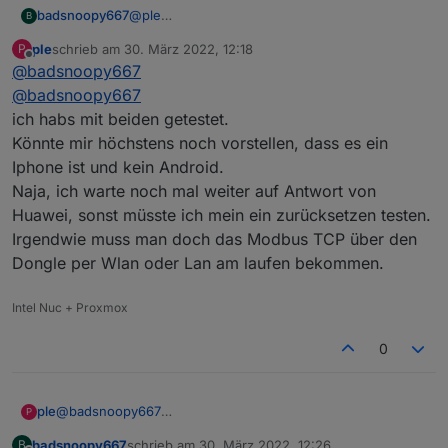
badsnoopy667
@
ple
B
Welche APP benutzt Du denn? SUN2000 oder
ple
schrieb am
30. März 2022, 12:18
P
FusionSolar? Vielleicht macht das ja einen
zuletzt editiert von
Offline
@
badsnoopy667
Unterschied. Ich hab's mit SUN2000 gemacht,
da gibt es (zumindest bei mir) den Punkt
@
badsnoopy667
"Modbus TCP".
ich habs mit beiden getestet.
Könnte mir höchstens noch vorstellen, dass es ein
Iphone ist und kein Android.
Naja, ich warte noch mal weiter auf Antwort von
Huawei, sonst müsste ich mein ein zurücksetzen testen.
Irgendwie muss man doch das Modbus TCP über den
Dongle per Wlan oder Lan am laufen bekommen.
Intel Nuc + Proxmox
0
ple
@
badsnoopy667
P
@
badsnoopy667
badsnoopy667
schrieb am
30. März 2022, 12:26
B