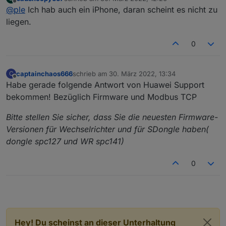
ich habs mit beiden getestet.
zuletzt editiert von
Offline
@
ple
Ich hab auch ein iPhone, daran scheint es nicht zu
Könnte mir höchstens noch vorstellen, dass es ein Iphone
ist und kein Android.
liegen.
Naja, ich warte noch mal weiter auf Antwort von Huawei,
sonst müsste ich mein ein zurücksetzen testen. Irgendwie
0
muss man doch das Modbus TCP über den Dongle per
Wlan oder Lan am laufen bekommen.
captainchaos666
schrieb am
30. März 2022, 13:34
C
zuletzt editiert von
Offline
Habe gerade folgende Antwort von Huawei Support
bekommen! Bezüglich Firmware und Modbus TCP
Bitte stellen Sie sicher, dass Sie die neuesten Firmware-
Versionen für Wechselrichter und für SDongle haben(
dongle spc127 und WR spc141)
0
Hey! Du scheinst an dieser Unterhaltung