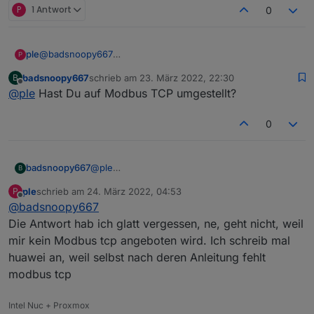
P
1 Antwort
0
@
badsnoopy667
ple
P
bin jetzt mal hier nach gegangen
badsnoopy667
schrieb am
23. März 2022, 22:30
B
https://forum.huawei.com/enterprise/en/modbus-tcp-
War der Dongle per Wlan oder Kabel angeschlossen? Hatte
zuletzt editiert von
Offline
@
ple
Hast Du auf Modbus TCP umgestellt?
guide/thread/789585-100027?page=3#comments-area
mal was gelesen, das Modbus nur per Wlan geht, finds
scheint so, als ob der dongle kein Modbus aktuell so kann.
aber gerade nicht wieder.
ich spiele mal auf die 126 zurück.
0
badsnoopy667
@
ple
B
Bei mir ist der Dongle per WLan
ple
schrieb am
24. März 2022, 04:53
P
angeschlossen.
zuletzt editiert von
Offline
@
badsnoopy667
Die Antwort hab ich glatt vergessen, ne, geht nicht, weil
mir kein Modbus tcp angeboten wird. Ich schreib mal
huawei an, weil selbst nach deren Anleitung fehlt
modbus tcp
Intel Nuc + Proxmox