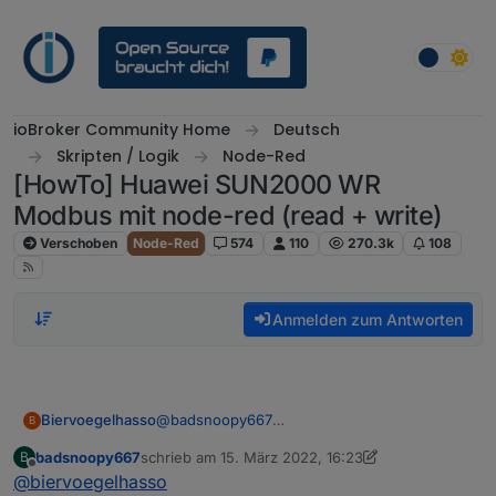
Weiter zum Inhalt
ioBroker Community Home
Deutsch
Skripten / Logik
Node-Red
[HowTo] Huawei SUN2000 WR
Modbus mit node-red (read + write)
Verschoben
Node-Red
574
110
270.3k
108
Anmelden zum Antworten
@
badsnoopy667
Biervoegelhasso
B
Ich habe keinen Akku daher nutze ich "Input
badsnoopy667
schrieb am
15. März 2022, 16:23
B
Power". Mit dem Wirkungsgrad habe ich noch
zuletzt editiert von badsnoopy667
Offline
@
biervoegelhasso
keine Erfahrung. Bei mir werden Werte von