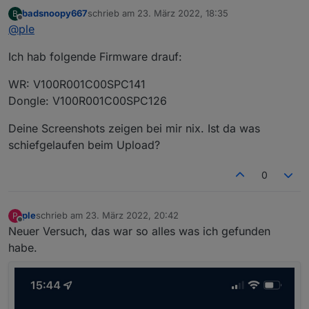
Ahnung warum.
badsnoopy667
schrieb am
23. März 2022, 18:35
B
Welche Firmwareversionen habt ihr auf den WR und
ich habe mich mal direkt mit den WR verbunden sowie
zuletzt editiert von
Offline
@
ple
Dongle?
auch Dongle und mal ein wenig nach den Einstellungen
Ich habe
geguckt, sieht mir aber so aus, als ob alles soweit richtig
Ich hab folgende Firmware drauf:
WR = V100R001C20SPC112
wäre.
Dongle= V100R001C00SPC127
WR: V100R001C00SPC141
Dongle: V100R001C00SPC126
Deine Screenshots zeigen bei mir nix. Ist da was
schiefgelaufen beim Upload?
0
ple
schrieb am
23. März 2022, 20:42
P
zuletzt editiert von
Offline
Neuer Versuch, das war so alles was ich gefunden
habe.