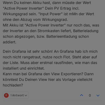
261-299 angezeigt.
Wenn Du keinen Akku hast, dann müsste der Wert
Ich werte alles mit Grafana aus. Geht wirklich
"Active Power Inverter" Dein PV Ertrag incl.
super.
Wirkungsgrad sein. "Input Power" ist mMn der Wert
ohne den Abzug vom Wirkungsgrad.
Mit Akku ist "Active Power Inverter" nur noch das, was
der Inverter an den Stromkasten liefert, Batterieladung
schon abgezogen, bzw. Batterieentladung schon
addiert.
Dein Grafana ist sehr schön! An Grafana hab ich mich
noch nicht rangetraut, nutze noch Flot. Steht aber auf
der Liste. Muss aber erstmal rausfinden, wie man das
installiert und einrichtet.
Kann man bei Grafana den View Exportieren? Dann
könntest Du Deinen View hier als Vorlage vielleicht
hochladen?
R
1 Antwort
0