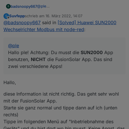
@
ple
badsnoopy667
B
Hallo ple! Achtung: Du musst die
SUN2000
Suvfepp
schrieb am
16. März 2022, 14:07
S
App benutzen,
NICHT
die FusionSolar App.
Mein Wechselrichter hat sich leider
zuletzt editiert von
Offline
@
badsnoopy667
said in
[Solved] Huawei SUN2000
Das sind zwei verschiedene Apps!
abgeschossen (Hardware Defekt), deshalb
kann ich nicht so richtig darauf zugreifen...
Bei mir gibt es, wenn ich vor dem
Wechselrichter Modbus mit node-red
:
aber ich habe in paar Screenshots gemacht von
Wechselrichter stehe zwei WLAN Netze, auf
den Einstellungen.
die ich mich verbinden kann. Einmal
Hier die Screenshots vom Wechselrichter
"SDongle..." und einmal "SUN2000".
@
ple
(Netwerk SUN2000...):
Auf das "SDongle" komme ich gerade nicht
Hallo ple! Achtung: Du musst die
SUN2000
App
drauf, aber ich meine, man muss ich mit beiden
benutzen,
NICHT
die FusionSolar App. Das sind
Netzen verbinden um a) den Dongle und b)
zwei verschiedene Apps!
den Wechselrichter selbst zu konfigurieren.
Hallo,
diese Information ist nicht richtig. Das geht sehr wohl
mit der FusionSolar App.
Starte sie ganz normal und tippe dann auf ich (unten
rechts)
Tippe im folgenden Menü auf "Inbetriebnahme des
Geräts" und du bist dort wo hin musst. Keine Angst, das