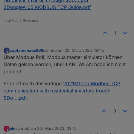
SDongleA-05 MODBUS TCP Guide.pdf
Intel Nuc + Proxmox
1
captainchaos666
schrieb am
29. März 2022, 19:45
C
zuletzt editiert von
Offline
Über Modbus Poll, Modbus master simulator können
Daten gelsen werden, über LAN. WLAN habe ich nicht
probiert.
Probiert nach der Vorlage
2021M1005 Modbus TCP
communication with residential inverters trough
SDo....pdf
.
0
ple
schrieb am
30. März 2022, 08:15
P
zuletzt editiert von
Offline