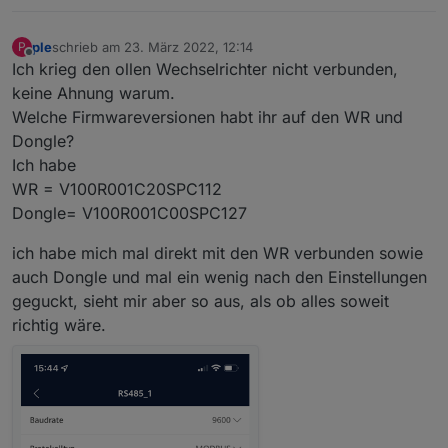
wirklich 1 ist, so wie es in Deinem Log steht.
der App klappt manchmal nur so lala. Bei mir
geht es am Besten wenn ich:
Die App starte und auf "Manuell
Verbinden" klicke
ple
schrieb am
23. März 2022, 12:14
P
zuletzt editiert von
Auf das Bildchen mit dem Wechselrichter
Offline
Ich krieg den ollen Wechselrichter nicht verbunden,
klicke in der APP
keine Ahnung warum.
In die WLAN Einstellungen vom Handy
Welche Firmwareversionen habt ihr auf den WR und
wechsel und dann das WLAN vom
Wechselrichter auswähle
Dongle?
In der App dann unten auf "Verbinden"
Ich habe
klicke.
WR = V100R001C20SPC112
Dann sollte er einem das Auswahlmenü
anbieten, ob man Installateur oder
Dongle= V100R001C00SPC127
Benutzer ist. Die Einstellungen kann man
nur im Modus Installateur vornehmen.
ich habe mich mal direkt mit den WR verbunden sowie
auch Dongle und mal ein wenig nach den Einstellungen
geguckt, sieht mir aber so aus, als ob alles soweit
richtig wäre.