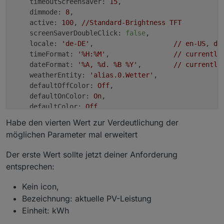
timeoutScreensaver:
15
,

dimmode:
8
,

active:
100
, 
//Standard-Brightness
TFT
screenSaverDoubleClick:
false
,

locale:
'de-DE'
,                    
//
en-US
, 
de
timeFormat:
'%H:%M'
,                
//
currently
dateFormat:
'%A, %d. %B %Y'
,        
//
currently
weatherEntity:
'alias.0.Wetter'
,

defaultOffColor:
Off
,

defaultOnColor:
On
,

defaultColor:
Off
,

temperatureUnit:
'°C'
,

Habe den vierten Wert zur Verdeutlichung der
pages:
 [

möglichen Parameter mal erweitert
PV_Anlage
    ],

Der erste Wert sollte jetzt deiner Anforderung
subPages:
 [

entsprechen:
    ],

Kein icon,
button1Page:
null
,

Bezeichnung: aktuelle PV-Leistung
button2Page:
null
Einheit: kWh
}
;