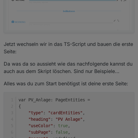
Jetzt wechseln wir in das TS-Script und bauen die erste
Seite:
Da was da so aussieht wie das nachfolgende kannst du
auch aus dem Skript löschen. Sind nur Beispiele...
Alles was du zum Start benötigst ist deine erste Seite:
var PV_Anlage: PageEntities =
{
"type"
: 
"cardEntities"
,
"heading"
: 
"PV Anlage"
,
"useColor"
: 
true
,
"subPage"
: 
false
,