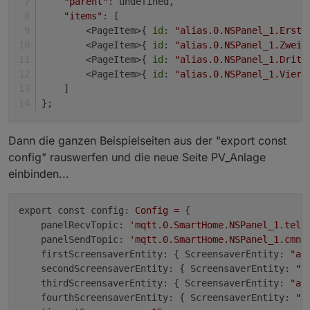
"parent"
: undefined,
"items"
: [
        <PageItem>{ 
id
: 
"alias.0.NSPanel_1.Erste
        <PageItem>{ 
id
: 
"alias.0.NSPanel_1.Zweit
        <PageItem>{ 
id
: 
"alias.0.NSPanel_1.Dritt
        <PageItem>{ 
id
: 
"alias.0.NSPanel_1.Viert
    ]
};
Dann die ganzen Beispielseiten aus der "export const
config" rauswerfen und die neue Seite PV_Anlage
einbinden...
export const config:
Config
=
 {

panelRecvTopic:
'mqtt.0.SmartHome.NSPanel_1.tele
panelSendTopic:
'mqtt.0.SmartHome.NSPanel_1.cmnd
firstScreensaverEntity:
 { 
ScreensaverEntity:
"ac
secondScreensaverEntity:
 { 
ScreensaverEntity:
"a
thirdScreensaverEntity:
 { 
ScreensaverEntity:
"ac
fourthScreensaverEntity:
 { 
ScreensaverEntity:
"a