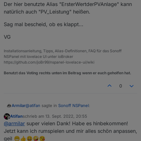
Der hier benutzte Alias "ErsterWertderPVAnlage" kann
natürlich auch "PV_Leistung" heißen.
Sag mal bescheid, ob es klappt...
VG
Installationsanleitung, Tipps, Alias-Definitionen, FAQ für das Sonoff
NSPanel mit lovelace UI unter ioBroker
https://github.com/joBr99/nspanel-lovelace-ui/wiki
Benutzt das Voting rechts unten im Beitrag wenn er euch geholfen hat.
0
@
atifan
sagte in
Sonoff NSPanel
:
Armilar
Atifan
schrieb am
13. Sept. 2022, 20:55
zuletzt editiert von
Offline
Hallo Leute, ich hänge mich hier mal dran. Hab
@
armilar
super vielen Dank! Habe es hinbekommen!
seit kurzem auch ein NSPanel und habe bereits
Jetzt kann ich rumspielen und mir alles schön anpassen,
Zunächst einmal herzlich Willkommen
folgendes gemacht:
geil 😁👍😀🤪😘