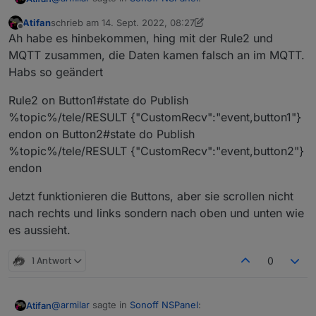
%topic%/%prefix%/RESULT
{"CustomRecv":"event,button1"} endon on
Atifan
schrieb am
14. Sept. 2022, 08:27
zuletzt editiert von Atifan
Button2#state do Publish
Offline
panelRecvTopic
Ah habe es hinbekommen, hing mit der Rule2 und
%topic%/%prefix%/RESULT
MQTT zusammen, die Daten kamen falsch an im MQTT.
{"CustomRecv":"event,button2"} endon
Habs so geändert
 panelRecvTopic: 'mqtt.0.NsPanel.tele.RESULT', 
Aber es funktioniert nicht :( Wenn ich die Buttons
drücke passiert nix.
Rule2 on Button1#state do Publish
%topic%/tele/RESULT {"CustomRecv":"event,button1"}
endon on Button2#state do Publish
%topic%/tele/RESULT {"CustomRecv":"event,button2"}
endon
Jetzt funktionieren die Buttons, aber sie scrollen nicht
nach rechts und links sondern nach oben und unten wie
es aussieht.
1 Antwort
0
@
armilar
sagte in
Sonoff NSPanel
:
Atifan