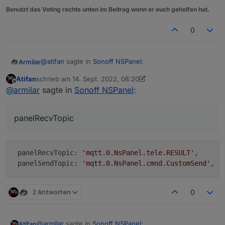
Benutzt das Voting rechts unten im Beitrag wenn er euch geholfen hat.
0
@
atifan
sagte in
Sonoff NSPanel
:
Armilar
Atifan
schrieb am
14. Sept. 2022, 08:20
zuletzt editiert von Atifan
Offline
So, hab schon einige Seiten erstellt :)
@
armilar
sagte in
Sonoff NSPanel
:
Jetzt wollte ich die beiden Buttons unten so
Zeige mir mal die beiden Zeilen aus deiner Config:
konfigurieren, dass man über die nach links und
panelRecvTopic
rechts Scrollen kann, aber leider funktionieren sie
    panelRecvTopic: 'mqtt.0.SmartHome.NSPanel_
nicht. Weiß einer woran es liegt?
wie sehen die bei dir aus?
Habe im Script folgenden Code:
 panelRecvTopic: 
'mqtt.0.NsPanel.tele.RESULT'
,      
],
 panelSendTopic: 
'mqtt.0.NsPanel.cmnd.CustomSend'
,  
button1Page: button1Page,
button2Page: button2Page
};
2 Antworten
0
Und habe im Tasmota die Rule2 aktiviert
Rule2 on Button1#state do Publish
@
armilar
sagte in
Sonoff NSPanel
:
Atifan