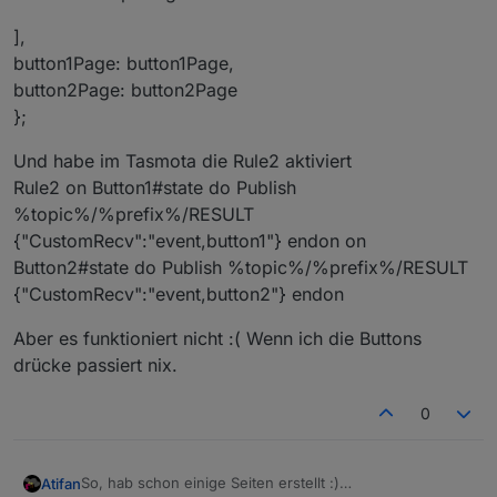
],
button1Page: button1Page,
button2Page: button2Page
};
Und habe im Tasmota die Rule2 aktiviert
Rule2 on Button1#state do Publish
%topic%/%prefix%/RESULT
{"CustomRecv":"event,button1"} endon on
Button2#state do Publish %topic%/%prefix%/RESULT
{"CustomRecv":"event,button2"} endon
Aber es funktioniert nicht :( Wenn ich die Buttons
drücke passiert nix.
0
So, hab schon einige Seiten erstellt :)
Atifan