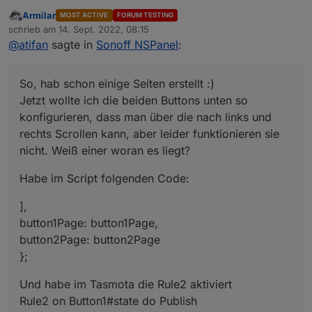
Jetzt wollte ich die beiden Buttons unten so
Armilar
MOST ACTIVE
FORUM TESTING
konfigurieren, dass man über die nach links und rechts
Habe im Script folgenden Code:
Offline
schrieb am
14. Sept. 2022, 08:15
Scrollen kann, aber leider funktionieren sie nicht. Weiß
zuletzt editiert von
@
atifan
sagte in
Sonoff NSPanel
:
einer woran es liegt?
],
button1Page: button1Page,
button2Page: button2Page
Und habe im Tasmota die Rule2 aktiviert
So, hab schon einige Seiten erstellt :)
};
Rule2 on Button1#state do Publish
%topic%/%prefix%/RESULT
Aber es funktioniert nicht :( Wenn ich die Buttons
Jetzt wollte ich die beiden Buttons unten so
{"CustomRecv":"event,button1"} endon on
drücke passiert nix.
konfigurieren, dass man über die nach links und
Button2#state do Publish %topic%/%prefix%/RESULT
rechts Scrollen kann, aber leider funktionieren sie
{"CustomRecv":"event,button2"} endon
nicht. Weiß einer woran es liegt?
Habe im Script folgenden Code:
],
button1Page: button1Page,
button2Page: button2Page
};
Und habe im Tasmota die Rule2 aktiviert
Rule2 on Button1#state do Publish