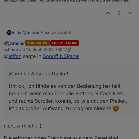
Benutzt das Voting rechts unten im Beitrag wenn er euch geholfen hat.
0
@
armilar
Ahso ok Danke!
Atifan
Armilar
MOST ACTIVE
FORUM TESTING
Hm ok, ich fände es von der Bedienung her halt
Offline
schrieb am
14. Sept. 2022, 08:47
bequem wenn man über die Buttons einfach links und
zuletzt editiert von Armilar
@
atifan
sagte in
Sonoff NSPanel
:
rechts Scrollen könnte, so wie mit den Pfeilen.
Ist das großer Aufwand zu programmieren?
@
armilar
Ahso ok Danke!
Hm ok, ich fände es von der Bedienung her halt
bequem wenn man über die Buttons einfach links
und rechts Scrollen könnte, so wie mit den Pfeilen.
Ist das großer Aufwand zu programmieren?
nicht wirklich ;-)
Die erforderlichen Ereignisse aus dem Panel sind