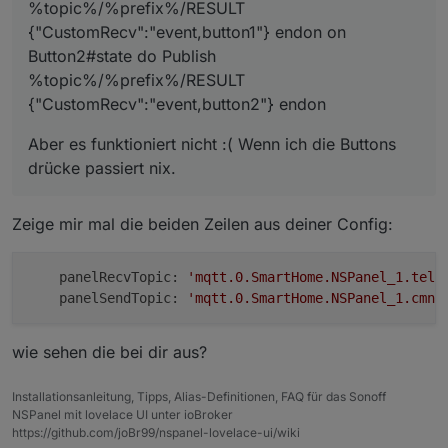
%topic%/%prefix%/RESULT
{"CustomRecv":"event,button1"} endon on
Button2#state do Publish
%topic%/%prefix%/RESULT
{"CustomRecv":"event,button2"} endon
Aber es funktioniert nicht :( Wenn ich die Buttons
drücke passiert nix.
Zeige mir mal die beiden Zeilen aus deiner Config:
    panelRecvTopic: 
'mqtt.0.SmartHome.NSPanel_1.tele
    panelSendTopic: 
'mqtt.0.SmartHome.NSPanel_1.cmnd
wie sehen die bei dir aus?
Installationsanleitung, Tipps, Alias-Definitionen, FAQ für das Sonoff
NSPanel mit lovelace UI unter ioBroker
https://github.com/joBr99/nspanel-lovelace-ui/wiki