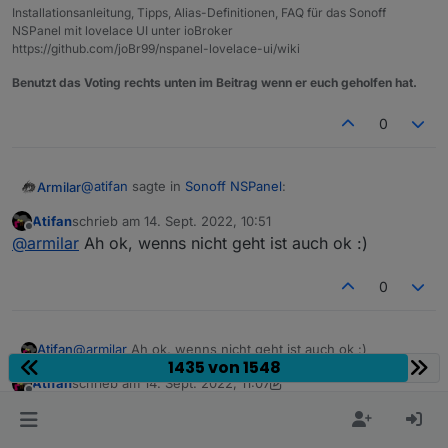
Installationsanleitung, Tipps, Alias-Definitionen, FAQ für das Sonoff
NSPanel mit lovelace UI unter ioBroker
https://github.com/joBr99/nspanel-lovelace-ui/wiki
Benutzt das Voting rechts unten im Beitrag wenn er euch geholfen hat.
0
@
atifan
sagte in
Sonoff NSPanel
:
Armilar
Atifan
schrieb am
14. Sept. 2022, 10:51
zuletzt editiert von
Offline
@
armilar
Ahso ok Danke!
@
armilar
Ah ok, wenns nicht geht ist auch ok :)
nicht wirklich ;-)
Hm ok, ich fände es von der Bedienung her halt
0
bequem wenn man über die Buttons einfach links
und rechts Scrollen könnte, so wie mit den
Die erforderlichen Ereignisse aus dem Panel sind
Pfeilen.
Atifan
@
armilar
Ah ok, wenns nicht geht ist auch ok :)
Ist das großer Aufwand zu programmieren?
"event,buttonPress2,cardMedia,bPrev"

1435 von 1548
Atifan
schrieb am
14. Sept. 2022, 11:07
Wenn die stattdessen in der HandleButtonEvent
zuletzt editiert von Atifan
Offline
hier stand Müll
aufgerufen werden, dann machen die das auch.
Also: