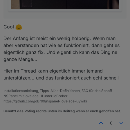
    temperatureUnit: '°C',

    pages: [

        PV_Anlage

    ],

Cool
    subPages: [

Der Anfang ist meist ein wenig holperig. Wenn man
    ],

    button1Page: null,

aber verstanden hat wie es funktioniert, dann geht es
    button2Page: null

eigentlich ganz fix. Und eigentlich kann das Ding ne
ganze Menge...
Hier im Thread kann eigentlich immer jemand
unterstützen... und das funktioniert auch echt schnell
Installationsanleitung, Tipps, Alias-Definitionen, FAQ für das Sonoff
NSPanel mit lovelace UI unter ioBroker
https://github.com/joBr99/nspanel-lovelace-ui/wiki
Benutzt das Voting rechts unten im Beitrag wenn er euch geholfen hat.
0