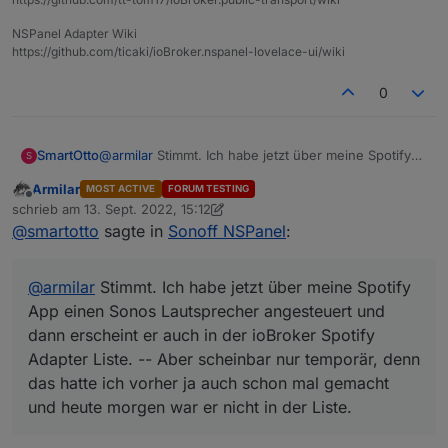
NSPanel Adapter Wiki
https://github.com/ticaki/ioBroker.nspanel-lovelace-ui/wiki
0
SmartOtto
@
armilar
Stimmt. Ich habe jetzt über meine Spotify
S
App einen Sonos Lautsprecher angesteuert und
Armilar
MOST ACTIVE
FORUM TESTING
dann erscheint er auch in der ioBroker Spotify
Offline
schrieb am
13. Sept. 2022, 15:12
Adapter Liste. -- Aber scheinbar nur temporär, denn
zuletzt editiert von Armilar
@
smartotto
sagte in
Sonoff NSPanel
:
das hatte ich vorher ja auch schon mal gemacht und
heute morgen war er nicht in der Liste.
@
armilar
Stimmt. Ich habe jetzt über meine Spotify
App einen Sonos Lautsprecher angesteuert und
dann erscheint er auch in der ioBroker Spotify
Adapter Liste. -- Aber scheinbar nur temporär, denn
das hatte ich vorher ja auch schon mal gemacht
und heute morgen war er nicht in der Liste.