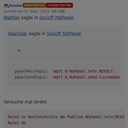
Armilar
MOST ACTIVE
FORUM TESTING
Offline
panelRecvTopic
schrieb am
14. Sept. 2022, 08:31
zuletzt editiert von Armilar
@
atifan
sagte in
Sonoff NSPanel
:
 panelRecvTopic: 'mqtt.0.NsPanel.tele.RESULT', 
@
armilar
sagte in
Sonoff NSPanel
:
 panelRecvTopic: 
'mqtt.0.NsPanel.tele.RESULT'
,    
 panelSendTopic: 
'mqtt.0.NsPanel.cmnd.CustomSend'
,
Versuche mal direkt:
Rule2
 on 
Button1
#state 
do
Publish
NSPanel
/
tele
/
RESUL
Rule2
On