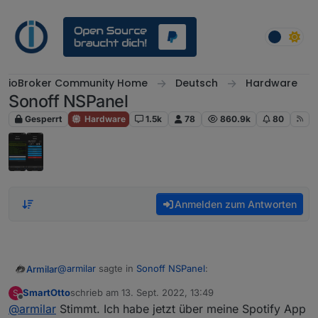
Weiter zum Inhalt
ioBroker Community Home
Deutsch
Hardware
Sonoff NSPanel
Gesperrt
Hardware
1.5k
78
860.9k
80
Anmelden zum Antworten
@
armilar
sagte in
Sonoff NSPanel
:
Armilar
SmartOtto
schrieb am
13. Sept. 2022, 13:49
S
zuletzt editiert von
Offline
@
armilar
Stimmt. Ich habe jetzt über meine Spotify App
@
smartotto
sagte in
Sonoff NSPanel
: