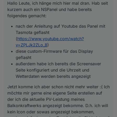
Hallo Leute, ich hänge mich hier mal dran. Hab seit
angezeigt bekommen, sondern einfach nur den Text
konfiguriert und die Uhrzeit und Wetterdaten
"aktuelle PV-Leistung" und dahinter dann den Wert in
werden bereits angezeigt
kurzem auch ein NSPanel und habe bereits
Watt.
folgendes gemacht:
Ich blicke aber leider im NS-Panel Typescript nicht
durch, welche vorgefertigte "Seiten-Ansichten" oder
nach der Anleitung auf Youtube das Panel mit
"Popup-Pages" ich da nehmen könnte um das so zu
Tasmota geflasht
realisieren.
Hat da jemand nen Tipp?
(
https://www.youtube.com/watch?
Danke schon mal :)
v=ZPLJk2ZLo_8
)
diese custom-Firmware für das Display
geflasht
außerdem habe ich bereits die Screensaver
Seite konfiguriert und die Uhrzeit und
Wetterdaten werden bereits angezeigt
Jetzt komme ich aber schon nicht mehr weiter :( Ich
möchte mir gerne eine eigene Seite erstellen auf
der ich die aktuelle PV-Leistung meines
Balkonkraftwerks angezeigt bekomme. D.h. ich will
kein Icon oder sowas angezeigt bekommen,