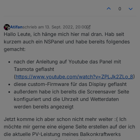
0
Atifan
schrieb am
13. Sept. 2022, 20:00
zuletzt editiert von Atifan
Offline
Hallo Leute, ich hänge mich hier mal dran. Hab seit
kurzem auch ein NSPanel und habe bereits folgendes
gemacht:
nach der Anleitung auf Youtube das Panel mit
Tasmota geflasht
(
https://www.youtube.com/watch?v=ZPLJk2ZLo_8
)
diese custom-Firmware für das Display geflasht
außerdem habe ich bereits die Screensaver Seite
konfiguriert und die Uhrzeit und Wetterdaten
werden bereits angezeigt
Jetzt komme ich aber schon nicht mehr weiter :( Ich
möchte mir gerne eine eigene Seite erstellen auf der ich
die aktuelle PV-Leistung meines Balkonkraftwerks