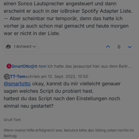
einen Sonos Lautsprecher angesteuert und dann
Der Sonos ist aber im Spotify-Premium-Adapter
erscheint er auch in der ioBroker Spotify Adapter Liste.
@
niiccooo1
Ja, ich nutze auch den Spotify
irgendein Temporäres Device. Sobald es nicht mehr
Adapter. Und nein. Dieser erkennt leider
-- Aber scheinbar nur temporär, denn das hatte ich
abspielt, hat es keinen relevanten Datenpunkt mehr
Mit anderen Worten. Man kann zwar von diesem
nicht die Sonos Geräte.
zum steuern.
Device auf eine Alexa, aber nicht von einer Alexa zu
vorher ja auch schon mal gemacht und heute morgen
einem Sonos switchen.
Im Alexa2-Adapter ist es ähnlich. Den Sonos stehen
war er nicht in der Liste.
softwareseitig die relevanten Funktionen nicht zur
Hmm, das sieht mein Adapter aber anders...
Verfügung, selbst wenn eine Alexa-Funktion integriert
Der Sonos Adapter hat aus meiner Sicht gar keine
1 Antwort
0
ist.
Switch-Möglichkeiten
SmartOtto
@
tt-tom
Ich hatte das javascript hier aus dem Beitrag
S
benutzt. Habe dann aber (da ich kein javascript
TT-Tom
schrieb am
13. Sept. 2022, 13:50
T
kann) auf Blockly umgestellt. Damit kam ich klar. :-)
zuletzt editiert von
Offline
@
smartotto
okay, kannst du mir vielleicht genauer
sagen welches Script du probiert hast.
hattest du das Script nach den Einstellungen noch
einmal neu gestartet?
Gruß Tom
Wenn meine Hilfe erfolgreich war, benutze bitte das Voting unten rechts im
Beitrag