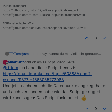
Public Transport
https://github.com/tt-tom17/ioBroker.public-transport
https://github.com/tt-tom17/ioBroker.public-transport/wiki
NSPanel Adapter Wiki
https://github.com/ticaki/ioBroker.nspanel-lovelace-ui/wiki
Terrasse ist ein SonosOne
0
TT-Tom
@
smartotto
okay, kannst du mir vielleicht genauer
T
sagen welches Script du probiert hast.
SmartOtto
schrieb am
13. Sept. 2022, 14:20
S
hattest du das Script nach den Einstellungen noch
zuletzt editiert von
Offline
@
tt-tom
Ich habe diese Script benutzt:
einmal neu gestartet?
https://forum.iobroker.net/topic/50888/sonoff-
nspanel/987?_=1663055772088
Und jetzt nachdem ich die Datenpunkte angelegt hatte
und auch verstanden habe wie das Script getriggert
wird kann sagen: Das Script funktioniert.
0