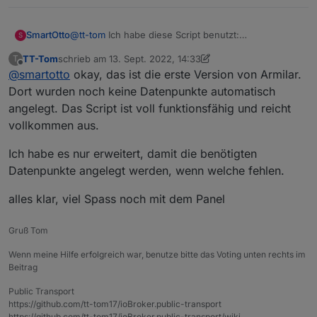
SmartOtto
@
tt-tom
Ich habe diese Script benutzt:
S
https://forum.iobroker.net/topic/50888/sonoff-
TT-Tom
schrieb am
13. Sept. 2022, 14:33
T
nspanel/987?_=1663055772088
zuletzt editiert von TT-Tom
Offline
@
smartotto
okay, das ist die erste Version von Armilar.
Und jetzt nachdem ich die Datenpunkte angelegt
hatte und auch verstanden habe wie das Script
Dort wurden noch keine Datenpunkte automatisch
getriggert wird kann sagen: Das Script funktioniert.
angelegt. Das Script ist voll funktionsfähig und reicht
vollkommen aus.
Ich habe es nur erweitert, damit die benötigten
Datenpunkte angelegt werden, wenn welche fehlen.
alles klar, viel Spass noch mit dem Panel
Gruß Tom
Wenn meine Hilfe erfolgreich war, benutze bitte das Voting unten rechts im
Beitrag
Public Transport
https://github.com/tt-tom17/ioBroker.public-transport
https://github.com/tt-tom17/ioBroker.public-transport/wiki