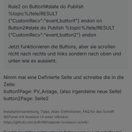
Rule2 on Button1#state do Publish
%topic%/tele/RESULT
{"CustomRecv":"event,button1"} endon on
Button2#state do Publish %topic%/tele/RESULT
{"CustomRecv":"event,button2"} endon
Jetzt funktionieren die Buttons, aber sie scrollen
nicht nach rechts und links sondern nach oben und
unten wie es aussieht.
Nimm mal eine Definierte Seite und schreibe die in die
Zeile:
button1Page: PV_Anlage, (also irgendeine neue Seite)
button2Page: Seite2
Installationsanleitung, Tipps, Alias-Definitionen, FAQ für das Sonoff
NSPanel mit lovelace UI unter ioBroker
https://github.com/joBr99/nspanel-lovelace-ui/wiki