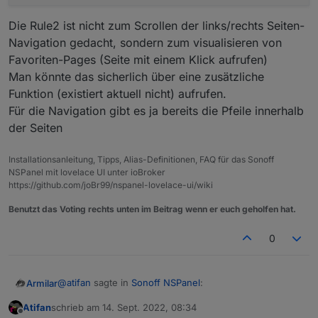
Die Rule2 ist nicht zum Scrollen der links/rechts Seiten-
Navigation gedacht, sondern zum visualisieren von
Favoriten-Pages (Seite mit einem Klick aufrufen)
Man könnte das sicherlich über eine zusätzliche
Funktion (existiert aktuell nicht) aufrufen.
Für die Navigation gibt es ja bereits die Pfeile innerhalb
der Seiten
Installationsanleitung, Tipps, Alias-Definitionen, FAQ für das Sonoff
NSPanel mit lovelace UI unter ioBroker
https://github.com/joBr99/nspanel-lovelace-ui/wiki
Benutzt das Voting rechts unten im Beitrag wenn er euch geholfen hat.
0
@
atifan
sagte in
Sonoff NSPanel
:
Armilar
Atifan
schrieb am
14. Sept. 2022, 08:34
zuletzt editiert von
Offline