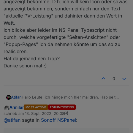
angezeigt bekomme. D.h. ich will kein Icon oder sowas
angezeigt bekommen, sondern einfach nur den Text
"aktuelle PV-Leistung" und dahinter dann den Wert in
Watt.
Ich blicke aber leider im NS-Panel Typescript nicht
durch, welche vorgefertigte "Seiten-Ansichten" oder
"Popup-Pages" ich da nehmen könnte um das so zu
realisieren.
Hat da jemand nen Tipp?
Danke schon mal :)
0
Hallo Leute, ich hänge mich hier mal dran. Hab seit
Atifan
kurzem auch ein NSPanel und habe bereits folgendes
Armilar
MOST ACTIVE
FORUM TESTING
gemacht:
nach der Anleitung auf Youtube das Panel mit
Offline
schrieb am
13. Sept. 2022, 20:08
Jetzt komme ich aber schon nicht mehr weiter :( Ich
Tasmota geflasht
zuletzt editiert von Armilar
@
atifan
sagte in
Sonoff NSPanel
:
möchte mir gerne eine eigene Seite erstellen auf der ich
(
https://www.youtube.com/watch?v=ZPLJk2ZLo_8
)
die aktuelle PV-Leistung meines Balkonkraftwerks
diese custom-Firmware für das Display geflasht
angezeigt bekomme. D.h. ich will kein Icon oder sowas
außerdem habe ich bereits die Screensaver Seite