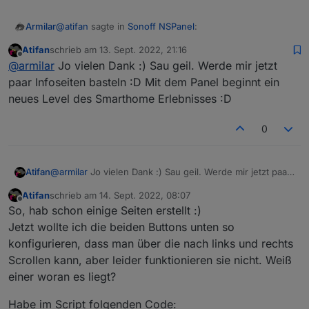
@
atifan
sagte in
Sonoff NSPanel
:
Armilar
Atifan
schrieb am
13. Sept. 2022, 21:16
zuletzt editiert von
Offline
@
armilar
super vielen Dank! Habe es
@
armilar
Jo vielen Dank :) Sau geil. Werde mir jetzt
hinbekommen! Jetzt kann ich rumspielen und mir
paar Infoseiten basteln :D Mit dem Panel beginnt ein
Cool
alles schön anpassen, geil 😁👍😀🤪😘
neues Level des Smarthome Erlebnisses :D
Der Anfang ist meist ein wenig holperig. Wenn man
0
aber verstanden hat wie es funktioniert, dann geht es
eigentlich ganz fix. Und eigentlich kann das Ding ne
Hier im Thread kann eigentlich immer jemand
ganze Menge...
unterstützen... und das funktioniert auch echt schnell
Atifan
@
armilar
Jo vielen Dank :) Sau geil. Werde mir jetzt paar
Infoseiten basteln :D Mit dem Panel beginnt ein neues
Atifan
schrieb am
14. Sept. 2022, 08:07
Level des Smarthome Erlebnisses :D
zuletzt editiert von
Offline
So, hab schon einige Seiten erstellt :)
Jetzt wollte ich die beiden Buttons unten so
konfigurieren, dass man über die nach links und rechts
Scrollen kann, aber leider funktionieren sie nicht. Weiß
einer woran es liegt?
Habe im Script folgenden Code: