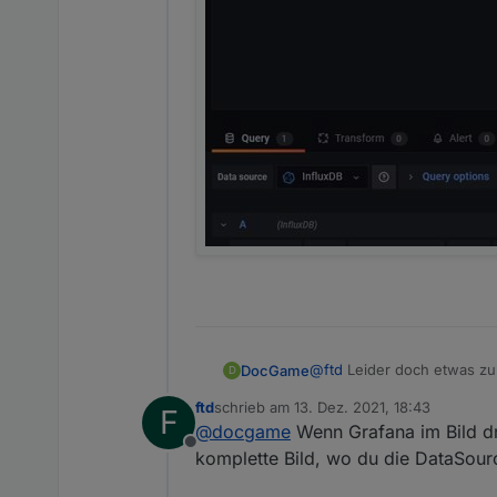
@
ftd
Leider doch etwas zu 
DocGame
D
ftd
schrieb am
13. Dez. 2021, 18:43
F
zuletzt editiert von
@
docgame
Wenn Grafana im Bild drü
Offline
komplette Bild, wo du die DataSourc