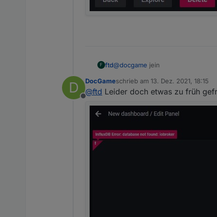
@
docgame
jein
ftd
F
DocGame
schrieb am
13. Dez. 2021, 18:15
D
Oben: Das Wort Token, dahinter e
zuletzt editiert von
@
ftd
Leider doch etwas zu früh gef
Offline
Token 123456654321
Unten: Nur der Token
123456654321