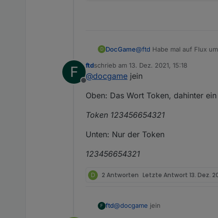
@
ftd
Habe mal auf Flux umg
DocGame
D
Details (Organisation) ein
ftd
schrieb am
13. Dez. 2021, 15:18
F
rein...oder?
zuletzt editiert von
@
docgame
jein
Offline
Oben: Das Wort Token, dahinter ei
Token 123456654321
Unten: Nur der Token
123456654321
D
2 Antworten
Letzte Antwort
13. Dez. 2
@
docgame
jein
ftd
F