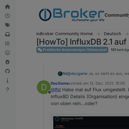
Weiter zum Inhalt
Communit
ioBroker Community Home
Deutsch
[HowTo] InfluxDB 2.1 auf 
Praktische Anwendungen (Showcase)
131
beiträg
@
docgame
Ja, so sieht es aus, we
ftd
F
mich flexibler.
DocGame
schrieb am
13. Dez. 2021, 15:00
D
Bei dir (oder für alle anderen mit
zuletzt editiert von
@
ftd
Habe mal auf Flux umgestellt. 
Männchen --> About. Da steht dann 
Offline
InfluxBD Details (Organisation) ei
von oben rein...oder?