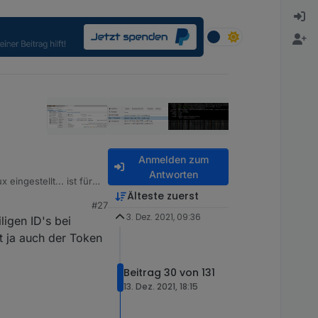
Anmelden zum
Antworten
eingestellt... ist für
Älteste zuerst
#27
nks oben auf das grüne
3. Dez. 2021, 09:36
igen ID's bei
t ja auch der Token
Beitrag 30 von 131
13. Dez. 2021, 18:15