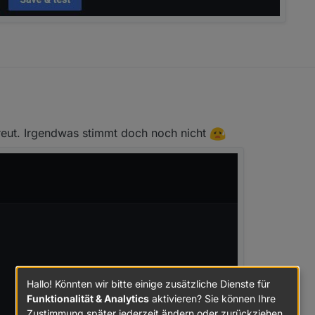
in Leerzeichen und dann der Token
reut. Irgendwas stimmt doch noch nicht
Hallo! Könnten wir bitte einige zusätzliche Dienste für
Funktionalität & Analytics
aktivieren? Sie können Ihre
Zustimmung später jederzeit ändern oder zurückziehen.