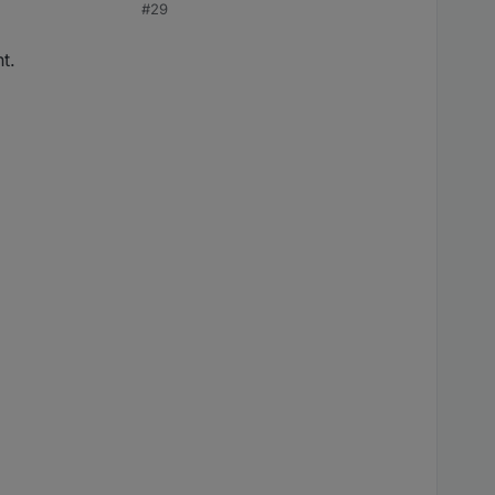
#29
t.