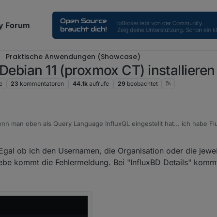
y Forum
Praktische Anwendungen (Showcase)
Debian 11 (proxmox CT) installieren
e
23
kommentatoren
44.1k
aufrufe
29
beobachtet
nn man oben als Query Language InfluxQL eingestellt hat... ich habe Flux 
 InfluxQL): Bei User muss die ID des Users rein... in der InfluxDB-Gui li
Egal ob ich den Usernamen, die Organisation oder die jeweil
direkt die ID --> Copy to Clipboard --> Paste in Grafana
ngebe kommt die Fehlermeldung. Bei "InfluxBD Details" komm