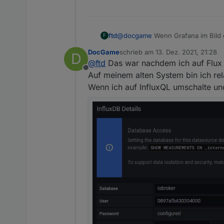
ftd
@
docgame
Wenn Grafana im Bild dr
F
wo du die DataSource eingestellt 
DocGame
schrieb am
13. Dez. 2021, 21:28
D
zuletzt editiert von
@
ftd
Das war nachdem ich auf Flux u
Offline
Auf meinem alten System bin ich re
Wenn ich auf InfluxQL umschalte u