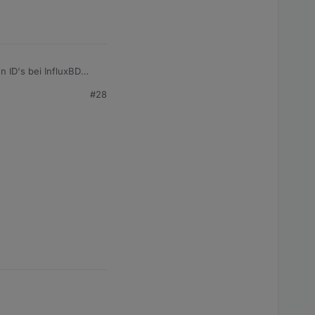
n ID's bei InfluxBD
r Token von oben
#28