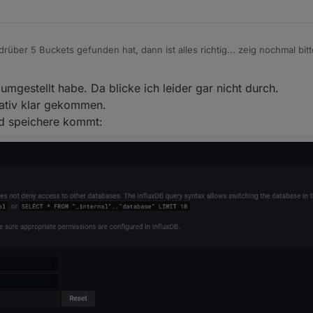
über 5 Buckets gefunden hat, dann ist alles richtig... zeig nochmal bitt
hast (5 Buckets found)
mgestellt habe. Da blicke ich leider gar nicht durch.
lativ klar gekommen.
nd speichere kommt: