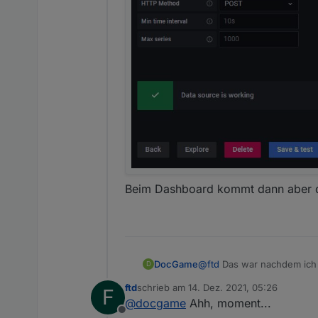
Beim Dashboard kommt dann aber d
DocGame
@
ftd
Das war nachdem ich au
D
Auf meinem alten System bi
ftd
schrieb am
14. Dez. 2021, 05:26
F
Wenn ich auf InfluxQL ums
zuletzt editiert von
@
docgame
Ahh, moment...
Offline