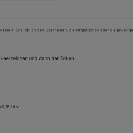
estellt. Egal ob ich den Usernamen, die Organisation oder die jeweilige
gebe kommt die Fehlermeldung. Bei "InfluxBD Details" kommt ja auch de
n Leerzeichen und dann der Token
021, 15:34