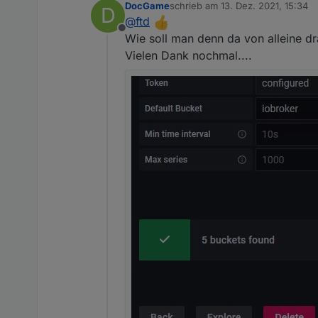
DocGame
schrieb am
13. Dez. 2021, 15:34
D
Oben: Das Wort Token, dahinter e
zuletzt editiert von
@
ftd
Offline
Token 123456654321
Wie soll man denn da von alleine d
Vielen Dank nochmal....
Unten: Nur der Token
123456654321