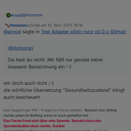
enthalten (entspricht RSOC REAL).
ASOC => SOH/Alterungszustand (Verhältnis der aktuell
Wie viel % für den unteren und wie viel für den oberen
maximal nutzbaren Kapazität zur Nennkapazität)
@
Homoran
ArnoD
Bereich verwendet werden, weiß ich leider auch nicht.
A
Homoran
schrieb am
13. Nov. 2021, 15:16
Da hast du recht. Mir fällt nur gerade keine besserer
zuletzt editiert von
Nicht stören
@
arnod
sagte in
Test Adapter e3dc-rscp v0.0.x GitHub
:
Bezeichnung ein :-)
@
Homoran
Da hast du recht. Mir fällt nur gerade keine
besserer Bezeichnung ein :-)
mir doch auch nicht ;-)
die wörtliche Übersetzung "Gesundheitszustand" klingt
auch bescheuert
kein Support per PN! - Fragen im Forum stellen -
Benutzt das Voting
rechts unten im Beitrag wenn er euch geholfen hat.
Das Forum freut sich über eine Spende. Benutzt dazu den
Spendenbutton oben rechts. Danke!