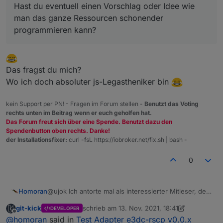
Um den Aufwand in Grenzen zu halten wären zwei
Hast du eventuell einen Vorschlag oder Idee wie
zuordnen kann. Vorschläge sind willkommen.
Gruppen mit unterschiedlichen Abfrageintervalle wohl
Muss mir mal ansehen wie das eigentlich andere gelöst
man das ganze Ressourcen schonender
ausreichend.
haben, die auch so viele Werte abfragen und schreiben
programmieren kann?
Die Werte, die man am besten im sek. Takt benötigt und
müssen, wie z.B hm-rpc Adapter.
@
Homoran
eine Gruppe mit den Werten, die man im 60 min. Takt
Hast du eventuell einen Vorschlag oder Idee wie man
benötigt.
das ganze Ressourcen schonender programmieren
kann?
Das fragst du mich?
Wo ich doch absoluter js-Legastheniker bin
kein Support per PN! - Fragen im Forum stellen -
Benutzt das Voting
rechts unten im Beitrag wenn er euch geholfen hat.
Das Forum freut sich über eine Spende. Benutzt dazu den
Spendenbutton oben rechts. Danke!
der Installationsfixer:
curl -fsL https://iobroker.net/fix.sh | bash -
0
@ujok Ich antorte mal als interessierter Mitleser, der
Homoran
(immer noch) keine e3dc besitzt.
git-kick
schrieb am
13. Nov. 2021, 18:41
DEVELOPER
[Klugscheißermodus]
zuletzt editiert von git-kick
Offline
@
homoran
said in
Test Adapter e3dc-rscp v0.0.x
SOC ist für mich der State of Charge also der