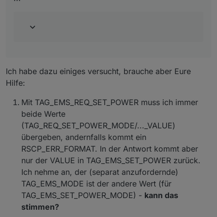
TAG_EMS_REQ_SET_POWER_VALUE
TAG_EMS_SET_POWER
TAG_EMS_REQ_STATUS
Damit wäre es möglich das E3DC zu steuern.
Ich habe dazu einiges versucht, brauche aber Eure
Hilfe:
Mit TAG_EMS_REQ_SET_POWER muss ich immer
beide Werte
(TAG_REQ_SET_POWER_MODE/..._VALUE)
übergeben, andernfalls kommt ein
RSCP_ERR_FORMAT. In der Antwort kommt aber
nur der VALUE in TAG_EMS_SET_POWER zurück.
Ich nehme an, der (separat anzufordernde)
TAG_EMS_MODE ist der andere Wert (für
TAG_EMS_SET_POWER_MODE) -
kann das
stimmen?