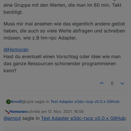
eine Gruppe mit den Werten, die man im 60 min. Takt
benötigt.
Muss mir mal ansehen wie das eigentlich andere gelöst
haben, die auch so viele Werte abfragen und schreiben
müssen, wie z.B hm-rpc Adapter.
@
Homoran
Hast du eventuell einen Vorschlag oder Idee wie man
das ganze Ressourcen schonender programmieren
kann?
0
@ujok sagte in
Test Adapter e3dc-rscp v0.0.x GitHub
:
ArnoD
A
Homoran
schrieb am
13. Nov. 2021, 16:56
zuletzt editiert von
Nicht stören
Also da wäre eine schlaue Systematik gefragt, z.B.
@
arnod
sagte in
Test Adapter e3dc-rscp v0.0.x GitHub
:
(feste) Bereiche, die man de/aktivieren kann und
Habe jetzt länger überlegt was hier am besten wäre.
(feste) Gruppen, denen man ein Abfrageintervall