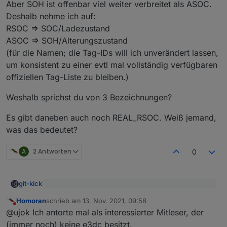
Aber SOH ist offenbar viel weiter verbreitet als ASOC.
Deshalb nehme ich auf:
RSOC => SOC/Ladezustand
ASOC => SOH/Alterungszustand
(für die Namen; die Tag-IDs will ich unverändert lassen,
um konsistent zu einer evtl mal vollständig verfügbaren
offiziellen Tag-Liste zu bleiben.)
Weshalb sprichst du von 3 Bezeichnungen?
Es gibt daneben auch noch REAL_RSOC. Weiß jemand,
was das bedeutet?
A
2 Antworten
0
git-kick
Da es sich um unterschiedliche Werte handelt,
Homoran
schrieb am
13. Nov. 2021, 09:58
würden drei Bezeichnungen schon Sinn ergeben.
zuletzt editiert von
Nicht stören
Hier ist ASOC gut beschrieben:
Nur ASOC und SOH sind demnach dasselbe und
@ujok Ich antorte mal als interessierter Mitleser, der
https://e2e.ti.com/support/power-management-
da würde ich bei der offiziellen Bezeichnung SOH
(immer noch) keine e3dc besitzt.