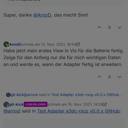
Super, danke
@
ArnoD
, das macht Sinn!
0
ArnoD
schrieb am
13. Nov. 2021, 19:54
A
zuletzt editiert von ArnoD
Offline
Habe jetzt mein erstes View in Vis für die Batterie fertig.
Zeige für den Anfang nur die für mich wichtigen Daten
an und werde es, wenn der Adapter fertig ist erweitern.
0
@
arnod
said in
Test Adapter e3dc-rscp v0.0.x GitHub
:
git-kick
...
git-kick
schrieb am
15. Nov. 2021, 14:56
DEVELOPER
zuletzt editiert von git-kick
Offline
Ist es möglich bei EMS diese Tags noch mit
@
arnod
said in
Test Adapter e3dc-rscp v0.0.x GitHub
:
aufzunehmen ?
Ja, ist im Backlog.
TAG_EMS_REQ_SET_POWER
...
TAG_EMS_REQ_SET_POWER_MODE