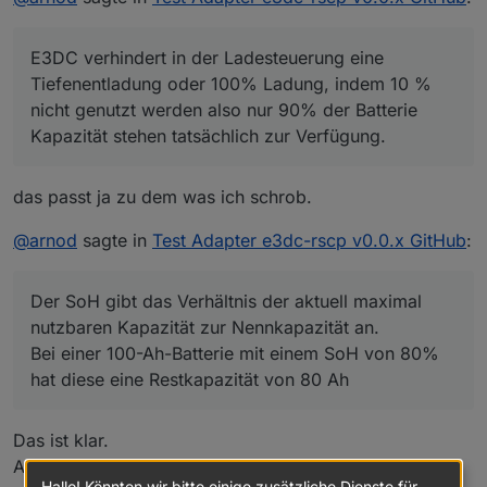
Wenn ich falsch informiert bin bitte korrigieren.
E3DC verhindert in der Ladesteuerung eine
Tiefenentladung oder 100% Ladung, indem 10 % nicht
E3DC verhindert in der Ladesteuerung eine
genutzt werden also nur 90% der Batterie Kapazität
RSOC => SOC/Ladezustand Portal (entspricht 90% der
stehen tatsächlich zur Verfügung.
Nennkapazität beim S10 E PRO / beim S10 E und S10 mini
Tiefenentladung oder 100% Ladung, indem 10 %
Wenn jetzt im Portal ein SOC von 0% angezeigt wird
können es 100% sein je nach Batterie)
nicht genutzt werden also nur 90% der Batterie
(entspricht RSOC) , sind tatsächlich noch z.B 5%
RSOC REAL => SOC (entspricht 100% der Nennkapazität)
Kapazität stehen tatsächlich zur Verfügung.
enthalten (entspricht RSOC REAL).
ASOC => SOH/Alterungszustand (Verhältnis der aktuell
Wie viel % für den unteren und wie viel für den oberen
maximal nutzbaren Kapazität zur Nennkapazität)
Bereich verwendet werden, weiß ich leider auch nicht.
das passt ja zu dem was ich schrob.
@
arnod
sagte in
Test Adapter e3dc-rscp v0.0.x GitHub
:
Der SoH gibt das Verhältnis der aktuell maximal
nutzbaren Kapazität zur Nennkapazität an.
Bei einer 100-Ah-Batterie mit einem SoH von 80%
hat diese eine Restkapazität von 80 Ah
Das ist klar.
Aber die Restkapazität ist nicht vom Alter alleine
Hallo! Könnten wir bitte einige zusätzliche Dienste für