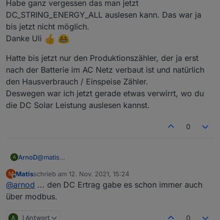
drauf. Deshalb ist der ständig zu hoch.
Habe ganz vergessen das man jetzt
Das kannst du aber nur rausrechnen, wenn du einen
DC_STRING_ENERGY_ALL auslesen kann. Das war ja
zusätzlichen Produktionszähler hast. Dann ist Produktion
bis jetzt nicht möglich.
- Einspeisung = echter Hausverbrauch. Oder du hast
Danke Uli
zusätlich noch einen Hausverbrauch Zähler.
Hatte bis jetzt nur den Produktionszähler, der ja erst
nach der Batterie im AC Netz verbaut ist und natürlich
den Hausverbrauch / Einspeise Zähler.
Deswegen war ich jetzt gerade etwas verwirrt, wo du
die DC Solar Leistung auslesen kannst.
0
@
matis
ArnoD
A
Habe ganz vergessen das man jetzt
Matis
schrieb am
12. Nov. 2021, 15:24
M
DC_STRING_ENERGY_ALL auslesen kann. Das war ja bis
Hatte bis jetzt nur den Produktionszähler, der ja erst
zuletzt editiert von
Offline
@
arnod
... den DC Ertrag gabe es schon immer auch
jetzt nicht möglich.
nach der Batterie im AC Netz verbaut ist und natürlich
Danke Uli
den Hausverbrauch / Einspeise Zähler.
über modbus.
Deswegen war ich jetzt gerade etwas verwirrt, wo du
die DC Solar Leistung auslesen kannst.
A
1 Antwort
0