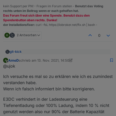
kein Support per PN! - Fragen im Forum stellen -
Benutzt das Voting
rechts unten im Beitrag wenn er euch geholfen hat.
Das Forum freut sich über eine Spende. Benutzt dazu den
Spendenbutton oben rechts. Danke!
der Installationsfixer:
curl -fsL https://iobroker.net/fix.sh | bash -
A
2 Antworten
0
git-kick
Da es sich um unterschiedliche Werte handelt,
ArnoD
schrieb am
13. Nov. 2021, 14:50
A
würden drei Bezeichnungen schon Sinn ergeben.
zuletzt editiert von ArnoD
Offline
Hier ist ASOC gut beschrieben:
Nur ASOC und SOH sind demnach dasselbe und
@ujok
https://e2e.ti.com/support/power-management-
da würde ich bei der offiziellen Bezeichnung SOH
group/power-management/f/power-management-
Aber SOH ist offenbar viel weiter verbreitet als ASOC.
bleiben.
Ich versuche es mal so zu erklären wie ich es zumindest
forum/444857/rsoc-vs-asoc-what-s-the-difference
Deshalb nehme ich auf:
ASOC kann ich auch mit Google nicht finden .
verstanden habe.
RSOC => SOC/Ladezustand
Weshalb sprichst du von 3 Bezeichnungen?
Wenn ich falsch informiert bin bitte korrigieren.
ASOC => SOH/Alterungszustand
(für die Namen; die Tag-IDs will ich unverändert
Es gibt daneben auch noch REAL_RSOC. Weiß jemand,
E3DC verhindert in der Ladesteuerung eine
lassen, um konsistent zu einer evtl mal vollständig
was das bedeutet?
verfügbaren offiziellen Tag-Liste zu bleiben.)
Tiefenentladung oder 100% Ladung, indem 10 % nicht
genutzt werden also nur 90% der Batterie Kapazität