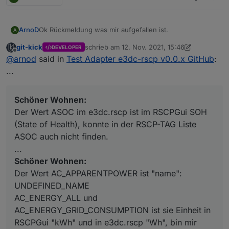
Ok Rückmeldung was mir aufgefallen ist.
ArnoD
A
git-kick
schrieb am
12. Nov. 2021, 15:46
DEVELOPER
BAT:
zuletzt editiert von git-kick
11. Dez. 2021, 16:4
Offline
@
arnod
said in
Test Adapter e3dc-rscp v0.0.x GitHub
:
Bat#0 Anzeige und Werte i.O
Bat#1 Anzeige und Werte i.O
PVI
...
Schöner Wohnen:
PVI#0 Anzeige und Werte i.O (auch die Werte Phase#0-
Der Wert ASOC im e3dc.rscp ist im RSCPGui SOH (State
2)
Keine Fehlermeldungen im LOG
of Health), konnte in der RSCP-TAG Liste ASOC auch
Schöner Wohnen:
vier Warnungen, die man ja ignorieren soll :-)
Schöner Wohnen:
nicht finden.
Der Wert AC_APPARENTPOWER ist "name":
Der Wert ASOC im e3dc.rscp ist im RSCPGui SOH
UNDEFINED_NAME
(State of Health), konnte in der RSCP-TAG Liste
AC_ENERGY_ALL und
ASOC auch nicht finden.
AC_ENERGY_GRID_CONSUMPTION ist sie Einheit in
RSCPGui "kWh" und in e3dc.rscp "Wh", bin mir nicht
...
sicher was hier richtig ist.
Schöner Wohnen:
AC_REACTIVEPOWER die Einheit für Blindleistung ist
Der Wert AC_APPARENTPOWER ist "name":
VAr
UNDEFINED_NAME
AC_ENERGY_ALL und
AC_ENERGY_GRID_CONSUMPTION ist sie Einheit in
RSCPGui "kWh" und in e3dc.rscp "Wh", bin mir