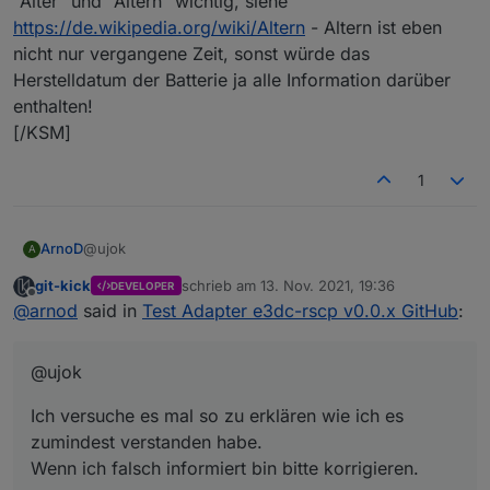
"Alter" und "Altern" wichtig, siehe
https://de.wikipedia.org/wiki/Altern
- Altern ist eben
nicht nur vergangene Zeit, sonst würde das
Herstelldatum der Batterie ja alle Information darüber
enthalten!
[/KSM]
1
@ujok
ArnoD
A
git-kick
schrieb am
13. Nov. 2021, 19:36
DEVELOPER
Ich versuche es mal so zu erklären wie ich es
zuletzt editiert von
Offline
@
arnod
said in
Test Adapter e3dc-rscp v0.0.x GitHub
:
zumindest verstanden habe.
Wenn ich falsch informiert bin bitte korrigieren.
E3DC verhindert in der Ladesteuerung eine
Tiefenentladung oder 100% Ladung, indem 10 % nicht
@ujok
genutzt werden also nur 90% der Batterie Kapazität
RSOC => SOC/Ladezustand Portal (entspricht 90% der
stehen tatsächlich zur Verfügung.
Nennkapazität beim S10 E PRO / beim S10 E und S10 mini
Ich versuche es mal so zu erklären wie ich es
Wenn jetzt im Portal ein SOC von 0% angezeigt wird
können es 100% sein je nach Batterie)
(entspricht RSOC) , sind tatsächlich noch z.B 5%
RSOC REAL => SOC (entspricht 100% der Nennkapazität)
zumindest verstanden habe.
enthalten (entspricht RSOC REAL).
ASOC => SOH/Alterungszustand (Verhältnis der aktuell
Wenn ich falsch informiert bin bitte korrigieren.
Wie viel % für den unteren und wie viel für den oberen
maximal nutzbaren Kapazität zur Nennkapazität)