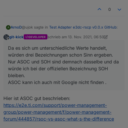
ein Script schreiben können.
0
@ujok sagte in
Test Adapter e3dc-rscp v0.0.x GitHub
:
ArnoD
A
git-kick
schrieb am
13. Nov. 2021, 06:50
DEVELOPER
zuletzt editiert von git-kick
Offline
Aber ich gebe dir Recht, alle 4 Namen (RSOC,
Da es sich um unterschiedliche Werte handelt,
ASOC, SOC, SOH) zu verwenden macht nicht so
Da es sich um unterschiedliche Werte handelt, würden
viel Sinn.
würden drei Bezeichnungen schon Sinn ergeben.
drei Bezeichnungen schon Sinn ergeben.
Nur ASOC und SOH sind demnach dasselbe und da
Nur ASOC und SOH sind demnach dasselbe und da
würde ich bei der offiziellen Bezeichnung SOH
würde ich bei der offiziellen Bezeichnung SOH bleiben.
ASOC kann ich auch mit Google nicht finden .
bleiben.
ASOC kann ich auch mit Google nicht finden .
Hier ist ASOC gut beschrieben:
https://e2e.ti.com/support/power-management-
group/power-management/f/power-management-
forum/444857/rsoc-vs-asoc-what-s-the-difference