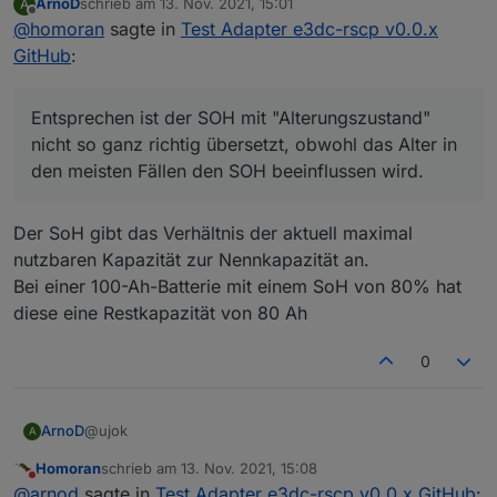
ArnoD
schrieb am
13. Nov. 2021, 15:01
A
[Klugscheißermodus]
zuletzt editiert von
Offline
@
homoran
sagte in
Test Adapter e3dc-rscp v0.0.x
SOC ist für mich der State of Charge also der
Ladezustand.
Entsprechen ist der SOH mit "Alterungszustand"
GitHub
:
kann sein
dass sich dieser auf die restlich
nicht so ganz richtig übersetzt, obwohl das Alter in
verbleibend mögliche Energiemenge bezieht (auch
den meisten Fällen den SOH beeinflussen wird.
[/Klugscheißermodus]
bei schlechterer Batterie auf 100 gerechnet) und
State of Health bezeichnet ja eigentlich den
Entsprechen ist der SOH mit "Alterungszustand"
somit der RSOC den "wahren" wert angibt.
"Gesundheitszustand" der natürlich auch beim
nicht so ganz richtig übersetzt, obwohl das Alter in
"gesundheitlichen" Ausfall einer Zelle/einiger Zellen
den meisten Fällen den SOH beeinflussen wird.
auch nach geringem Alter bereits in die Knie gehen
könnte
Der SoH gibt das Verhältnis der aktuell maximal
nutzbaren Kapazität zur Nennkapazität an.
Bei einer 100-Ah-Batterie mit einem SoH von 80% hat
diese eine Restkapazität von 80 Ah
0
@ujok
ArnoD
A
Homoran
schrieb am
13. Nov. 2021, 15:08
Ich versuche es mal so zu erklären wie ich es
zuletzt editiert von
Nicht stören
@
arnod
sagte in
Test Adapter e3dc-rscp v0.0.x GitHub
:
zumindest verstanden habe.