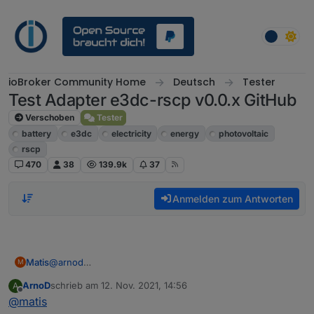
Weiter zum Inhalt
ioBroker Community Home
Deutsch
Tester
Test Adapter e3dc-rscp v0.0.x GitHub
Verschoben
Tester
battery
e3dc
electricity
energy
photovoltaic
rscp
470
38
139.9k
37
Anmelden zum Antworten
Matis
@
arnod
M
Na DC mißt das S10, was du brauchst ist ein
ArnoD
schrieb am
12. Nov. 2021, 14:56
A
Produktionszähler.
zuletzt editiert von
Offline
@
matis
e3dc schlägt den Verlust einfach auf den Hausverbrauch