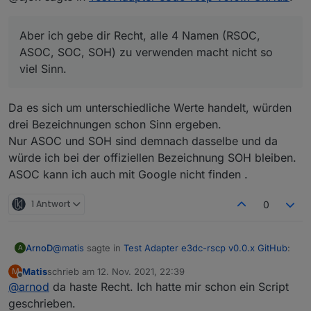
Der Wert ASOC im e3dc.rscp ist im RSCPGui SOH
ASOC
: den Namen habe ich tatsächlich von
(State of Health), konnte in der RSCP-TAG Liste
rxhan/RscpGui, dort heißt das Tag (programmintern)
Aber ich gebe dir Recht, alle 4 Namen (RSOC,
ASOC auch nicht finden.
so.
AC_REACTIVEPOWER
: [VAr], das nehme ich auf,
...
ASOC, SOC, SOH) zu verwenden macht nicht so
Aber ich gebe dir Recht, alle 4 Namen (RSOC, ASOC,
danke!
Schöner Wohnen:
viel Sinn.
SOC, SOH) zu verwenden macht nicht so viel Sinn.
Der Wert AC_APPARENTPOWER ist "name":
Ich schau mir das an und suche eine "schöne" Lösung,
UNDEFINED_NAME
die möglichst nicht von den offiziellen RSCP-Tagnamen
AC_ENERGY_ALL und
Da es sich um unterschiedliche Werte handelt, würden
abweicht. (Btw, in RscpGui sind zig Tags, die nicht in
AC_ENERGY_GRID_CONSUMPTION ist sie Einheit
drei Bezeichnungen schon Sinn ergeben.
der offiziellen Liste stehen; rxhan muss mehr als die
in RSCPGui "kWh" und in e3dc.rscp "Wh", bin mir
publizierte Tag-Liste haben.)
Nur ASOC und SOH sind demnach dasselbe und da
nicht sicher was hier richtig ist.
AC_REACTIVEPOWER die Einheit für Blindleistung
würde ich bei der offiziellen Bezeichnung SOH bleiben.
ist VAr
ASOC kann ich auch mit Google nicht finden .
1 Antwort
0
@
matis
sagte in
Test Adapter e3dc-rscp v0.0.x GitHub
:
ArnoD
A
Matis
schrieb am
12. Nov. 2021, 22:39
M
zuletzt editiert von
Offline
@
arnod
da haste Recht. Ich hatte mir schon ein Script
den DC Ertrag gabe es schon immer auch über
modbus.
geschrieben.
Ja als Wert, aber nicht als Zähler. Man hätte allerdings