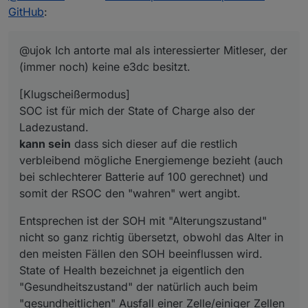
Ladezustand.
Entsprechen ist der SOH mit "Alterungszustand"
GitHub
:
kann sein
dass sich dieser auf die restlich
nicht so ganz richtig übersetzt, obwohl das Alter in
verbleibend mögliche Energiemenge bezieht (auch
den meisten Fällen den SOH beeinflussen wird.
[/Klugscheißermodus]
bei schlechterer Batterie auf 100 gerechnet) und
State of Health bezeichnet ja eigentlich den
@ujok Ich antorte mal als interessierter Mitleser, der
somit der RSOC den "wahren" wert angibt.
"Gesundheitszustand" der natürlich auch beim
(immer noch) keine e3dc besitzt.
"gesundheitlichen" Ausfall einer Zelle/einiger Zellen
auch nach geringem Alter bereits in die Knie gehen
[Klugscheißermodus]
könnte
SOC ist für mich der State of Charge also der
Ladezustand.
kann sein
dass sich dieser auf die restlich
verbleibend mögliche Energiemenge bezieht (auch
bei schlechterer Batterie auf 100 gerechnet) und
somit der RSOC den "wahren" wert angibt.
Entsprechen ist der SOH mit "Alterungszustand"
nicht so ganz richtig übersetzt, obwohl das Alter in
den meisten Fällen den SOH beeinflussen wird.
State of Health bezeichnet ja eigentlich den
"Gesundheitszustand" der natürlich auch beim
"gesundheitlichen" Ausfall einer Zelle/einiger Zellen