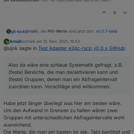
der Installationsfixer:
curl -fsL https://iobroker.net/fix.sh | bash -
0
@
matis
, die
PVI-Werte
sind jetzt drin:
v0.0.7-beta
git-kick
ArnoD
schrieb am
13. Nov. 2021, 16:53
A
Zur Performance: es sind natürlich jetzt schon viele
zuletzt editiert von
Offline
@ujok sagte in
Test Adapter e3dc-rscp v0.0.x GitHub
:
Werte, aber ich denke das Hauptproblem ist die
dynamische Objektstruktur (je nachdem wieviele BATs,
Die Idee mit der
Auswahl von Werten und deren
PVIs etc. gefunden werden). Jeder State wird deshalb
Update-Frequenz
hatte ich auch schon. Aber eine
Also da wäre eine schlaue Systematik gefragt, z.B.
aktuell mittels
setObjectNotExists()
geschrieben, was
Konfig-Seite, in der man das alles pro Wert einzeln
Eine Frage zum Thema
Update-Frequenz 1-3 sec
:
vermutlich Overkill (mangels besserem Wissen) ist.
einstellen kann, mag ich mir gar nicht vorstellen - und
(feste) Bereiche, die man de/aktivieren kann und
welchen Zweck hat eine so hohe zeitliche Auflösung?
Wer kann mir hier helfen: wie behandelt man
auch nicht programmieren
Ich denke der ioBroker ist doch nicht für real-time
(feste) Gruppen, denen man ein Abfrageintervall
dynamische Objektstrukturen auf "schlanke" Weise?
Prozessteuerung gedacht... und für die
Also da wäre eine schlaue Systematik gefragt, z.B.
zuordnen kann. Vorschläge sind willkommen.
Langzeitbetrachtung läuft bei mir nebenher noch
(feste) Bereiche, die man de/aktivieren kann und
InfluxDB mit Grafana (Werte alle 5 sec), das ist
(feste) Gruppen, denen man ein Abfrageintervall
hocheffizient bzgl. CPU und Speicher.
zuordnen kann. Vorschläge sind willkommen.
Habe jetzt länger überlegt was hier am besten wäre.
Um den Aufwand in Grenzen zu halten wären zwei
Gruppen mit unterschiedlichen Abfrageintervalle wohl
ausreichend.
Die Werte, die man am besten im sek. Takt benötigt und