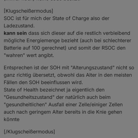
group/power-management/f/power-management-
Aber SOH ist offenbar viel weiter verbreitet als ASOC.
bleiben.
forum/444857/rsoc-vs-asoc-what-s-the-difference
Deshalb nehme ich auf:
ASOC kann ich auch mit Google nicht finden .
[Klugscheißermodus]
RSOC => SOC/Ladezustand
Weshalb sprichst du von 3 Bezeichnungen?
SOC ist für mich der State of Charge also der
ASOC => SOH/Alterungszustand
(für die Namen; die Tag-IDs will ich unverändert
Es gibt daneben auch noch REAL_RSOC. Weiß jemand,
Ladezustand.
lassen, um konsistent zu einer evtl mal vollständig
was das bedeutet?
kann sein
dass sich dieser auf die restlich verbleibend
verfügbaren offiziellen Tag-Liste zu bleiben.)
mögliche Energiemenge bezieht (auch bei schlechterer
Batterie auf 100 gerechnet) und somit der RSOC den
"wahren" wert angibt.
Entsprechen ist der SOH mit "Alterungszustand" nicht so
ganz richtig übersetzt, obwohl das Alter in den meisten
Fällen den SOH beeinflussen wird.
State of Health bezeichnet ja eigentlich den
"Gesundheitszustand" der natürlich auch beim
"gesundheitlichen" Ausfall einer Zelle/einiger Zellen
auch nach geringem Alter bereits in die Knie gehen
könnte
[/Klugscheißermodus]