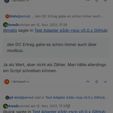
1 Antwort
0
Matis
@
arnod
... den DC Ertrag gabe es schon immer auch
M
über modbus.
ArnoD
schrieb am
12. Nov. 2021, 17:28
A
zuletzt editiert von
Offline
@
matis
sagte in
Test Adapter e3dc-rscp v0.0.x GitHub
:
den DC Ertrag gabe es schon immer auch über
modbus.
Ja als Wert, aber nicht als Zähler. Man hätte allerdings
ein Script schreiben können.
M
1 Antwort
0
@
arnod
said in
Test Adapter e3dc-rscp v0.0.x GitHub
:
git-kick
...
ArnoD
schrieb am
12. Nov. 2021, 17:37
A
zuletzt editiert von ArnoD
11. Dez. 2021, 18:44
Offline
@ujok sagte in
Schöner Wohnen:
Test Adapter e3dc-rscp v0.0.x GitHub
: