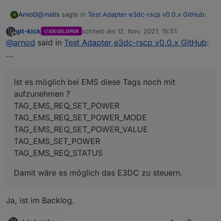
@
matis
sagte in
Test Adapter e3dc-rscp v0.0.x GitHub
:
ArnoD
A
git-kick
schrieb am
12. Nov. 2021, 15:51
DEVELOPER
zuletzt editiert von
Offline
Wenn du die AC_A... Objekte löscht und den
@
arnod
said in
Test Adapter e3dc-rscp v0.0.x GitHub
:
Adapter neu startest, werden diese mit korrektem
...
Ja, ist jetzt richtig.
Namen angelegt.
Werde ich in Zukunft berücksichtigen, Danke.
Ist es möglich bei EMS diese Tags noch mit
Ist es möglich bei EMS diese Tags noch mit
aufzunehmen ?
aufzunehmen ?
TAG_EMS_REQ_SET_POWER
Damit wäre es möglich das E3DC zu steuern.
TAG_EMS_REQ_SET_POWER
TAG_EMS_REQ_SET_POWER_MODE
TAG_EMS_REQ_SET_POWER_VALUE
TAG_EMS_REQ_SET_POWER_MODE
TAG_EMS_SET_POWER
TAG_EMS_REQ_SET_POWER_VALUE
TAG_EMS_REQ_STATUS
TAG_EMS_SET_POWER
TAG_EMS_REQ_STATUS
Damit wäre es möglich das E3DC zu steuern.
Ja, ist im Backlog.