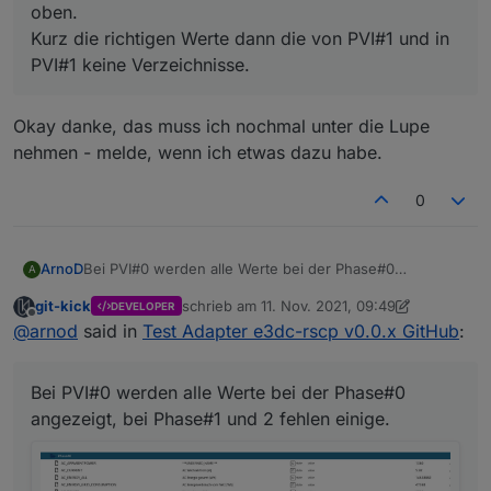
oben.
Kurz die richtigen Werte dann die von PVI#1 und in
PVI#1 keine Verzeichnisse.
Okay danke, das muss ich nochmal unter die Lupe
nehmen - melde, wenn ich etwas dazu habe.
0
ArnoD
Bei PVI#0 werden alle Werte bei der Phase#0
A
angezeigt, bei Phase#1 und 2 fehlen einige.
git-kick
schrieb am
11. Nov. 2021, 09:49
DEVELOPER
zuletzt editiert von git-kick
11. Nov. 2021, 10:5
Offline
@
arnod
said in
Test Adapter e3dc-rscp v0.0.x GitHub
:
Bei PVI#0 werden alle Werte bei der Phase#0
angezeigt, bei Phase#1 und 2 fehlen einige.