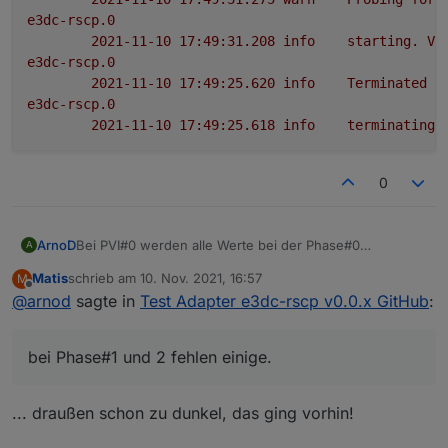
e3dc-rscp.0
2021-11-10 17:49:31.208	
info
starting.
Ve
e3dc-rscp.0
2021-11-10 17:49:25.620	
info
Terminated
(
e3dc-rscp.0
2021-11-10 17:49:25.618	
info
terminating
0
ArnoD
Bei PVI#0 werden alle Werte bei der Phase#0
A
angezeigt, bei Phase#1 und 2 fehlen einige.
Matis
schrieb am
10. Nov. 2021, 16:57
M
zuletzt editiert von
Offline
@
arnod
sagte in
Test Adapter e3dc-rscp v0.0.x GitHub
:
bei Phase#1 und 2 fehlen einige.
... draußen schon zu dunkel, das ging vorhin!