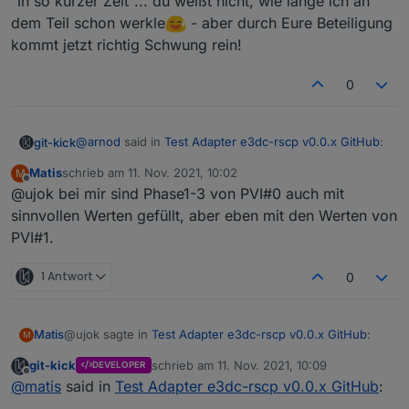
"in so kurzer Zeit"... du weißt nicht, wie lange ich an
dem Teil schon werkle
- aber durch Eure Beteiligung
kommt jetzt richtig Schwung rein!
0
@
arnod
said in
Test Adapter e3dc-rscp v0.0.x GitHub
:
git-kick
Matis
schrieb am
11. Nov. 2021, 10:02
M
zuletzt editiert von
Offline
@ujok bei mir sind Phase1-3 von PVI#0 auch mit
Bei PVI#0 werden alle Werte bei der Phase#0
angezeigt, bei Phase#1 und 2 fehlen einige.
sinnvollen Werten gefüllt, aber eben mit den Werten von
Das ist überraschend, denn bei mir sind alle drei
PVI#1.
Phasen mit sinnvollen und unterschiedlichen Werten
gefüllt:
Ist das bei dir dauerhaft so?
1 Antwort
Hast du (außer den schon gemeldeten) weitere
0
warn/err Meldungen im Protokoll?
...OK, hab grade noch dem post vom
@
Matis
gelesen,
also alles i.O. in diesem Punkt.
... oder doch nicht? (Nachtrag 2 von
@
ArnoD
) Bitte gib
@ujok sagte in
Test Adapter e3dc-rscp v0.0.x GitHub
:
Matis
M
mir nochmal den letzten Stand und ggf. Protokoll-
Einträge dazu.
git-kick
schrieb am
11. Nov. 2021, 10:09
DEVELOPER
zuletzt editiert von
Offline
https://github.com/git-kick/ioBroker.e3dc-
@
matis
said in
Test Adapter e3dc-rscp v0.0.x GitHub
:
rscp/tree/v0.0.7-beta