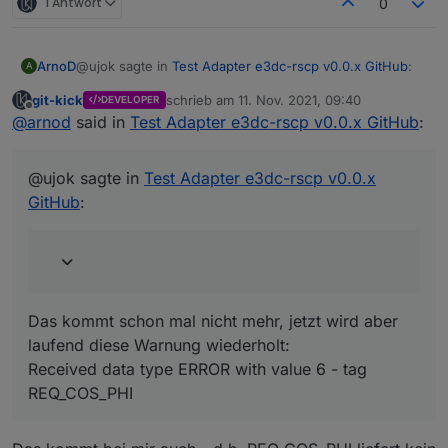
1 Antwort
0
@ujok sagte in
Test Adapter e3dc-rscp v0.0.x GitHub
:
ArnoD
A
git-kick
schrieb am
11. Nov. 2021, 09:40
DEVELOPER
zuletzt editiert von
Offline
Received data type ERROR with value 3 - tag
@
arnod
said in
Test Adapter e3dc-rscp v0.0.x GitHub
:
REQ_DATA
Das kommt schon mal nicht mehr, jetzt wird aber
laufend diese Warnung wiederholt:
@ujok sagte in
Test Adapter e3dc-rscp v0.0.x
Received data type ERROR with value 6 - tag
GitHub
:
REQ_COS_PHI
Das kommt schon mal nicht mehr, jetzt wird aber
laufend diese Warnung wiederholt:
Received data type ERROR with value 6 - tag
REQ_COS_PHI