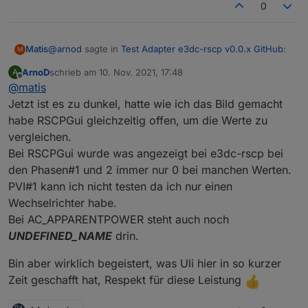
0
@
arnod
sagte in
Test Adapter e3dc-rscp v0.0.x GitHub
:
Matis
M
ArnoD
schrieb am
10. Nov. 2021, 17:48
A
zuletzt editiert von
Offline
@
matis
bei Phase#1 und 2 fehlen einige.
Jetzt ist es zu dunkel, hatte wie ich das Bild gemacht
habe RSCPGui gleichzeitig offen, um die Werte zu
... draußen schon zu dunkel, das ging vorhin!
vergleichen.
Bei RSCPGui wurde was angezeigt bei e3dc-rscp bei
den Phasen#1 und 2 immer nur 0 bei manchen Werten.
PVI#1 kann ich nicht testen da ich nur einen
Wechselrichter habe.
Bei AC_APPARENTPOWER steht auch noch
UNDEFINED_NAME
drin.
Bin aber wirklich begeistert, was Uli hier in so kurzer
Zeit geschafft hat, Respekt für diese Leistung