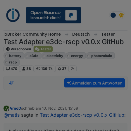
Weiter zum Inhalt
ioBroker Community Home
Deutsch
Tester
Test Adapter e3dc-rscp v0.0.x GitHub
Verschoben
Tester
battery
e3dc
electricity
energy
photovoltaic
rscp
470
38
139.7k
37
Anmelden zum Antworten
ArnoD
schrieb am
10. Nov. 2021, 15:59
A
zuletzt editiert von
Offline
@
matis
sagte in
Test Adapter e3dc-rscp v0.0.x GitHub
: