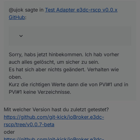
Sorry, habs jetzt hinbekommen. Ich hab vorher auch alles
gelöscht, um sicher zu sein.
@ujok sagte in
Test Adapter e3dc-rscp v0.0.x
Es hat sich aber nichts geändert. Verhalten wie oben.
GitHub
:
Kurz die richtigen Werte dann die von PVI#1 und in PVI#1
keine Verzeichnisse.
Sorry, habs jetzt hinbekommen. Ich hab vorher
auch alles gelöscht, um sicher zu sein.
Es hat sich aber nichts geändert. Verhalten wie
oben.
Kurz die richtigen Werte dann die von PVI#1 und in
PVI#1 keine Verzeichnisse.
Mit welcher Version hast du zuletzt getestet?
https://github.com/git-kick/ioBroker.e3dc-
rscp/tree/v0.0.7-beta
oder
https://github.com/git-kick/ioBroker.e3dc-