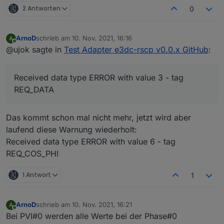
upload [5] e3dc-rscp.admin /opt/iobroker/node_m
2 Antworten
0
upload [4] e3dc-rscp.admin /opt/iobroker/node_m
ArnoD
schrieb am
10. Nov. 2021, 16:16
A
zuletzt editiert von
upload [3] e3dc-rscp.admin /opt/iobroker/node_m
Offline
@ujok sagte in
Test Adapter e3dc-rscp v0.0.x GitHub
:
upload [2] e3dc-rscp.admin /opt/iobroker/node_m
Received data type ERROR with value 3 - tag
upload [1] e3dc-rscp.admin /opt/iobroker/node_m
REQ_DATA
upload [0] e3dc-rscp.admin /opt/iobroker/node_m
Das kommt schon mal nicht mehr, jetzt wird aber
laufend diese Warnung wiederholt:
Received data type ERROR with value 6 - tag
REQ_COS_PHI
1 Antwort
1
ArnoD
schrieb am
10. Nov. 2021, 16:21
A
zuletzt editiert von
Offline
Bei PVI#0 werden alle Werte bei der Phase#0