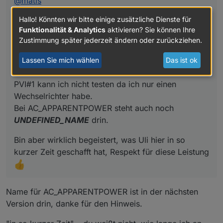
@
matis
PVI#1 kann ich nicht testen da ich nur einen
Wechselrichter habe.
Jetzt ist es zu dunkel, hatte wie ich das Bild
Hallo! Könnten wir bitte einige zusätzliche Dienste für
Bei AC_APPARENTPOWER steht auch noch
gemacht habe RSCPGui gleichzeitig offen, um die
Funktionalität & Analytics
aktivieren? Sie können Ihre
UNDEFINED_NAME
drin.
Werte zu vergleichen.
Zustimmung später jederzeit ändern oder zurückziehen.
Bei RSCPGui wurde was angezeigt bei e3dc-rscp
bei den Phasen#1 und 2 immer nur 0 bei manchen
Lassen Sie mich wählen
Das ist ok
Werten.
PVI#1 kann ich nicht testen da ich nur einen
Wechselrichter habe.
Bei AC_APPARENTPOWER steht auch noch
UNDEFINED_NAME
drin.
Bin aber wirklich begeistert, was Uli hier in so
kurzer Zeit geschafft hat, Respekt für diese Leistung
Name für AC_APPARENTPOWER ist in der nächsten
Version drin, danke für den Hinweis.