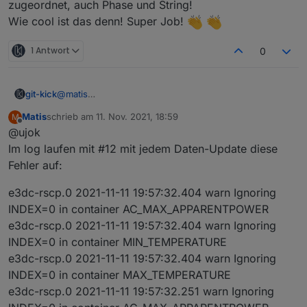
zugeordnet, auch Phase und String!
vergleichen und die Verluste (5-16% je nach
unverschatteten Dachfläche, ich glaube da sind die
Batteriebeteiligung) sehen.
Wie cool ist das denn! Super Job!
String-Werte erstmal nicht so relevant.
Wärmepumpe haben wir (noch) nicht - bisher läuft die
1 Antwort
0
Gasheizung, aber wohl nicht mehr lange...
git-kick
@
matis
Tolles Dashboard! So weit bin ich noch gar nicht.
Matis
schrieb am
11. Nov. 2021, 18:59
M
Deine Betrachtungen bzgl. String-Auslegung kann ich
zuletzt editiert von
Offline
@ujok
mangels Knowhow gar nicht richtig nachvollziehen
Im log laufen mit #12 mit jedem Daten-Update diese
- aber erfreulich, dass dir der Adapter schon hilft!
Ich habe nur 2 Strings auf einer gleichmäßigen,
Fehler auf:
unverschatteten Dachfläche, ich glaube da sind die
String-Werte erstmal nicht so relevant.
e3dc-rscp.0 2021-11-11 19:57:32.404 warn Ignoring
Wärmepumpe haben wir (noch) nicht - bisher läuft die
INDEX=0 in container AC_MAX_APPARENTPOWER
Gasheizung, aber wohl nicht mehr lange...
e3dc-rscp.0 2021-11-11 19:57:32.404 warn Ignoring
INDEX=0 in container MIN_TEMPERATURE
e3dc-rscp.0 2021-11-11 19:57:32.404 warn Ignoring
INDEX=0 in container MAX_TEMPERATURE
e3dc-rscp.0 2021-11-11 19:57:32.251 warn Ignoring