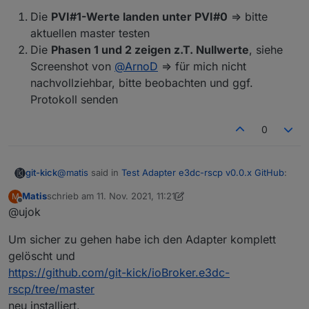
Die
PVI#1-Werte landen unter PVI#0
=> bitte
aktuellen master testen
Die
Phasen 1 und 2 zeigen z.T. Nullwerte
, siehe
Screenshot von
@
ArnoD
=> für mich nicht
nachvollziehbar, bitte beobachten und ggf.
Protokoll senden
0
@
matis
said in
Test Adapter e3dc-rscp v0.0.x GitHub
:
git-kick
Matis
schrieb am
11. Nov. 2021, 11:21
M
zuletzt editiert von Matis
11. Nov. 2021, 13:22
Offline
@ujok
@ujok bei mir sind Phase1-3 von PVI#0 auch mit
sinnvollen Werten gefüllt, aber eben mit den
Wir diskutieren 2 Probleme, die wir auseinanderhalten
Werten von PVI#1.
Um sicher zu gehen habe ich den Adapter komplett
müssen:
gelöscht und
Die
PVI#1-Werte landen unter PVI#0
=> bitte
https://github.com/git-kick/ioBroker.e3dc-
aktuellen master testen
Die
Phasen 1 und 2 zeigen z.T. Nullwerte
, siehe
rscp/tree/master
Screenshot von
@
ArnoD
=> für mich nicht
neu installiert.