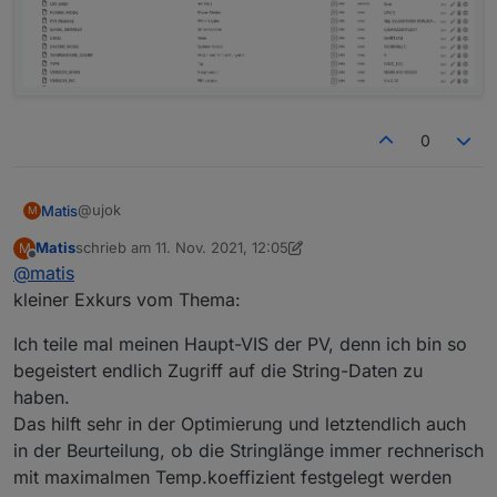
0
@ujok
Matis
M
Matis
schrieb am
11. Nov. 2021, 12:05
M
Um sicher zu gehen habe ich den Adapter komplett
zuletzt editiert von Matis
11. Nov. 2021, 13:19
Offline
@
matis
gelöscht und
https://github.com/git-kick/ioBroker.e3dc-
Problem 1 besteht weiterhin: keine Verzeichnisse unter
kleiner Exkurs vom Thema:
rscp/tree/master
PVI#1, Werte von PVI#1 in PVI#0
neu installiert.
Ich teile mal meinen Haupt-VIS der PV, denn ich bin so
begeistert endlich Zugriff auf die String-Daten zu
haben.
Das hilft sehr in der Optimierung und letztendlich auch
in der Beurteilung, ob die Stringlänge immer rechnerisch
mit maximalmen Temp.koeffizient festgelegt werden