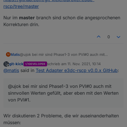
rscp/tree/master
Nur im
master
branch sind schon die angesprochenen
Korrekturen drin.
0
Matis
@ujok bei mir sind Phase1-3 von PVI#0 auch mit
M
sinnvollen Werten gefüllt, aber eben mit den Werten von
git-kick
schrieb am
11. Nov. 2021, 10:14
DEVELOPER
PVI#1.
zuletzt editiert von
Offline
@
matis
said in
Test Adapter e3dc-rscp v0.0.x GitHub
:
@ujok bei mir sind Phase1-3 von PVI#0 auch mit
sinnvollen Werten gefüllt, aber eben mit den Werten
von PVI#1.
Wir diskutieren 2 Probleme, die wir auseinanderhalten
müssen: