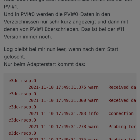
PVI#1.
Und in PVI#0 werden die PVI#0-Daten in den
Verzeichnissen nur sehr kurz angezeigt und dann mit
denen von PVI#1 überschrieben. Das ist bei der #11
Version immer noch.
Log bleibt bei mir nun leer, wenn nach dem Start
gelöscht.
Nur beim Adapterstart kommt das:
e3dc-rscp.0
2021-11-10 17:49:31.375	
warn
Received
dat
e3dc-rscp.0
2021-11-10 17:49:31.360	
warn
Received
dat
e3dc-rscp.0
2021-11-10 17:49:31.283	
info
Connection
t
e3dc-rscp.0
2021-11-10 17:49:31.278	
warn
Probing
for
e3dc-rscp.0
2021-11-10 17:49:31.275	
warn
Probing
for