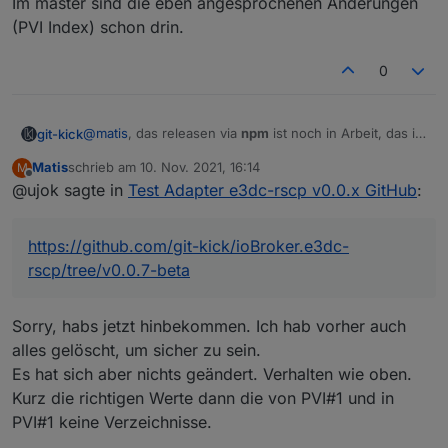
Im master sind die eben angesprochenen Änderungen
npm ERR! 404 npm ERR! 404 'ioBroker.e3dc-rscp@l
(PVI Index) schon drin.
npm ERR! 404 Your package name is not valid, be
0
npm ERR! A complete log of this run can be foun
upload [14] e3dc-rscp.admin /opt/iobroker/node_
@
matis
, das releasen via
npm
ist noch in Arbeit, das ist
git-kick
noch unzuverlässig bei mir.
upload [13] e3dc-rscp.admin /opt/iobroker/node_
Matis
schrieb am
10. Nov. 2021, 16:14
M
Du kannst direkt aus GitHub installieren ("Installieren
zuletzt editiert von
Offline
@ujok sagte in
Test Adapter e3dc-rscp v0.0.x GitHub
:
aus eigener URL"):
upload [12] e3dc-rscp.admin /opt/iobroker/node_
v0.0.7-beta:
https://github.com/git-kick/ioBroker.e3dc-
rscp/tree/v0.0.7-beta
upload [11] e3dc-rscp.admin /opt/iobroker/node_
https://github.com/git-kick/ioBroker.e3dc-
master:
https://github.com/git-kick/ioBroker.e3dc-
rscp/tree/master
rscp/tree/v0.0.7-beta
upload [10] e3dc-rscp.admin /opt/iobroker/node_
Im master sind die eben angesprochenen Änderungen
(PVI Index) schon drin.
upload [9] e3dc-rscp.admin /opt/iobroker/node_m
Sorry, habs jetzt hinbekommen. Ich hab vorher auch
alles gelöscht, um sicher zu sein.
upload [8] e3dc-rscp.admin /opt/iobroker/node_m
Es hat sich aber nichts geändert. Verhalten wie oben.
upload [7] e3dc-rscp.admin /opt/iobroker/node_m
Kurz die richtigen Werte dann die von PVI#1 und in
PVI#1 keine Verzeichnisse.
upload [6] e3dc-rscp.admin /opt/iobroker/node_m