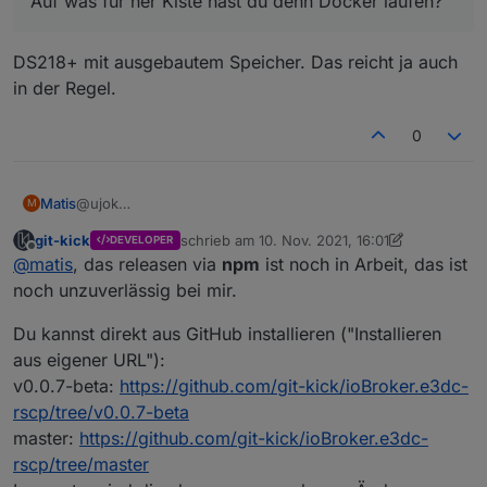
Auf was für ner Kiste hast du denn Docker laufen?
DS218+ mit ausgebautem Speicher. Das reicht ja auch
in der Regel.
0
@ujok
Matis
M
krieg jetzt Fehler beim Installieren, kommt wahrscheinlich
git-kick
schrieb am
10. Nov. 2021, 16:01
DEVELOPER
gar nicht bei mir an.
$ iobroker url ioBroker.e3dc-rscp --host buanet-
zuletzt editiert von git-kick
11. Okt. 2021, 17:0
Offline
@
matis
, das releasen via
npm
ist noch in Arbeit, das ist
install ioBroker.e3dc-rscp

noch unzuverlässig bei mir.
NPM version: 6.14.15

Du kannst direkt aus GitHub installieren ("Installieren
aus eigener URL"):
npm install ioBroker.e3dc-rscp --loglevel error
v0.0.7-beta:
https://github.com/git-kick/ioBroker.e3dc-
rscp/tree/v0.0.7-beta
npm ERR! code E404

master:
https://github.com/git-kick/ioBroker.e3dc-
npm ERR! 404 Not Found - GET https://registry.n
rscp/tree/master