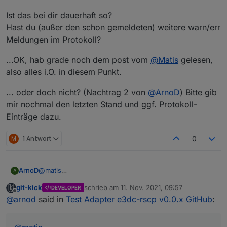
Ist das bei dir dauerhaft so?
Hast du (außer den schon gemeldeten) weitere warn/err
Meldungen im Protokoll?
...OK, hab grade noch dem post vom
@
Matis
gelesen,
also alles i.O. in diesem Punkt.
... oder doch nicht? (Nachtrag 2 von
@
ArnoD
) Bitte gib
mir nochmal den letzten Stand und ggf. Protokoll-
Einträge dazu.
M
1 Antwort
0
@
matis
ArnoD
A
Jetzt ist es zu dunkel, hatte wie ich das Bild gemacht
git-kick
schrieb am
11. Nov. 2021, 09:57
DEVELOPER
habe RSCPGui gleichzeitig offen, um die Werte zu
Bin aber wirklich begeistert, was Uli hier in so kurzer
zuletzt editiert von
Offline
@
arnod
said in
Test Adapter e3dc-rscp v0.0.x GitHub
:
vergleichen.
Zeit geschafft hat, Respekt für diese Leistung
Bei RSCPGui wurde was angezeigt bei e3dc-rscp bei
den Phasen#1 und 2 immer nur 0 bei manchen Werten.