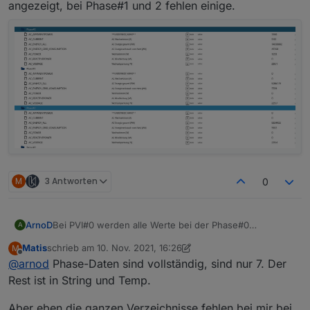
angezeigt, bei Phase#1 und 2 fehlen einige.
M
3 Antworten
0
ArnoD
Bei PVI#0 werden alle Werte bei der Phase#0
A
angezeigt, bei Phase#1 und 2 fehlen einige.
Matis
schrieb am
10. Nov. 2021, 16:26
M
zuletzt editiert von Matis
11. Okt. 2021, 17:51
Offline
@
arnod
Phase-Daten sind vollständig, sind nur 7. Der
Rest ist in String und Temp.
Aber eben die ganzen Verzeichnisse fehlen bei mir bei