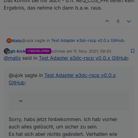
Das kommt bei mir auch - d.h. REQ_COS_PHI liefert kein
Ergebnis, das nehme ich dann b.a.w. raus.
0
@ujok sagte in
Test Adapter e3dc-rscp v0.0.x GitHub
:
Matis
M
git-kick
schrieb am
11. Nov. 2021, 09:43
DEVELOPER
zuletzt editiert von
Offline
https://github.com/git-kick/ioBroker.e3dc-
@
matis
said in
Test Adapter e3dc-rscp v0.0.x GitHub
:
rscp/tree/v0.0.7-beta
Sorry, habs jetzt hinbekommen. Ich hab vorher auch alles
gelöscht, um sicher zu sein.
@ujok sagte in
Test Adapter e3dc-rscp v0.0.x
Es hat sich aber nichts geändert. Verhalten wie oben.
GitHub
:
Kurz die richtigen Werte dann die von PVI#1 und in PVI#1
keine Verzeichnisse.
Sorry, habs jetzt hinbekommen. Ich hab vorher
auch alles gelöscht, um sicher zu sein.
Es hat sich aber nichts geändert. Verhalten wie