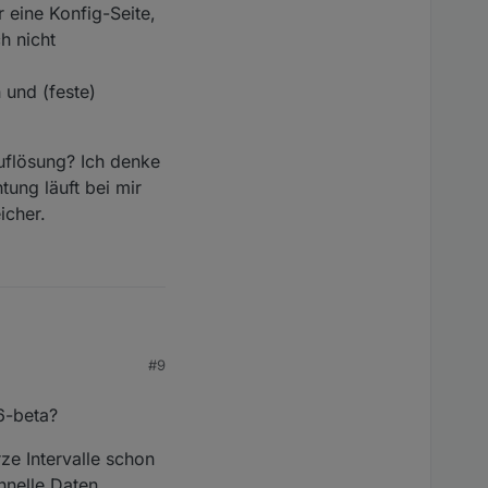
 eine Konfig-Seite,
h nicht
 und (feste)
uflösung? Ich denke
tung läuft bei mir
icher.
#9
 dynamische
ll mittels
onfig-Seite, in der man
6-beta?
mieren
ung? Ich denke der
(feste) Gruppen,
ze Intervalle schon
t bei mir nebenher
hnelle Daten.