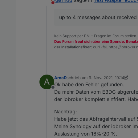
Es werden jetzt alle Batterien r
Nicht stören
2021-11-09 19:13:13.508 
2021-11-09 19:13:13.689 
up to 4 messages about receive
2021-11-09 19:13:17.557 
2021-11-09 19:13:17.751 
2021-11-09 19:13:17.774 
kein Support per PN! - Fragen im Forum stellen
2021-11-09 19:13:17.965 
Das Forum freut sich über eine Spende. Benut
der Installationsfixer:
curl -fsL https://iobroker.n
ArnoD
schrieb am
9. Nov. 2021, 19:14
A
zuletzt editiert von ArnoD
11. Sept. 20
Ok habe den Fehler gefunden.
Offline
Da mehr Daten vom E3DC abgerufen w
der iobroker komplett einfriert. Habe
Nachtrag:
Habe jetzt das Abfrageintervall auf 5
Meine Synology auf der iobroker im 
Auslastung von 18%-20 %.