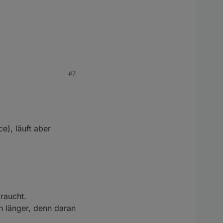
 dazu das der iobroker
#7
 CPU Auslastung von
ung bei 58% bis 62%
e), läuft aber
raucht.
h länger, denn daran