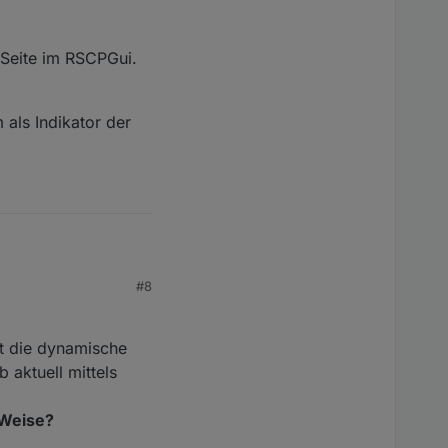
 Seite im RSCPGui.
 als Indikator der
#8
t aber einwandfrei.
st die dynamische
, denn daran will man
im RSCPGui.
 aktuell mittels
dikator der Performance
 Weise?