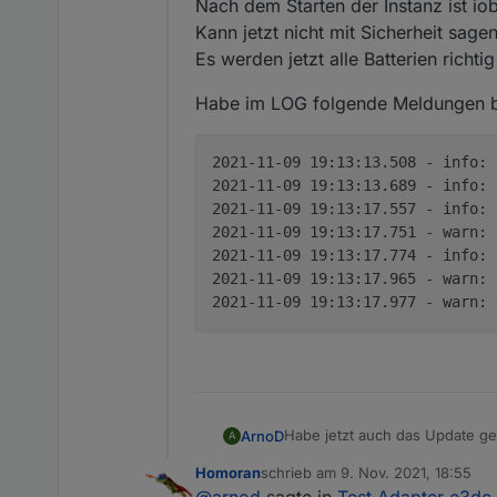
Offline
Nach dem Starten der Instanz ist io
Kann jetzt nicht mit Sicherheit sag
Es werden jetzt alle Batterien richti
Habe im LOG folgende Meldungen b
2021-11-09 19:13:13.508 - info:
2021-11-09 19:13:13.689 - info:
2021-11-09 19:13:17.557 - info:
2021-11-09 19:13:17.751 - warn:
2021-11-09 19:13:17.774 - info:
2021-11-09 19:13:17.965 - warn:
2021-11-09 19:13:17.977 - warn:
Habe jetzt auch das Update ge
ArnoD
A
Nach dem Starten der Instanz i
Homoran
schrieb am
9. Nov. 2021, 18:55
Kann jetzt nicht mit Sicherhei
Habe im LOG folgende Meldung
zuletzt editiert von
@
arnod
sagte in
Test Adapter e3dc