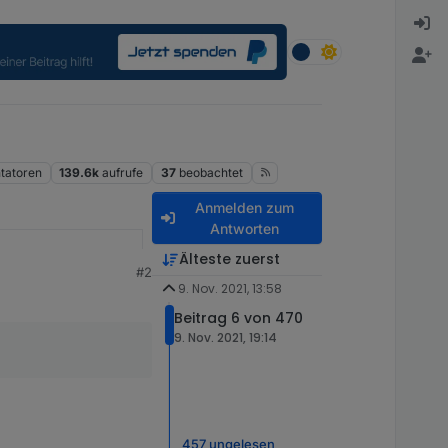
atoren
139.6k
aufrufe
37
beobachtet
Anmelden zum
Antworten
Älteste zuerst
#2
9. Nov. 2021, 13:58
Beitrag 6 von 470
9. Nov. 2021, 19:14
e values and also set
the standard Modbus,
bus adapter
.
s provide a similar
spaces are in
457 ungelesen