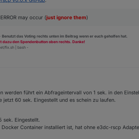
ichtig angezeigt.
- info: host.iobroker "system.adapter.e3dc-rscp.0" enabl
- info: host.iobroker instance system.adapter.e3dc-rscp.
d ERROR may occur (
just ignore them
)
- info: e3dc-rscp.0 (6853) starting. Version 0.0.6-beta 
- warn: e3dc-rscp.0 (6853) Probing for BAT count - up to
- info: e3dc-rscp.0 (6853) Connection to E3/DC is establ
 -
Benutzt das Voting rechts unten im Beitrag wenn er euch geholfen hat.
- warn: e3dc-rscp.0 (6853) Received data type ERROR with
zt dazu den Spendenbutton oben rechts. Danke!
et/fix.sh | bash -
21, 21:07
erden führt ein Abfrageintervall von 1 sek. in den Einste
 jetzt 60 sek. Eingestellt und es schein zu laufen.
 sek. Eingestellt.
Docker Container installiert ist, hat ohne e3dc-rscp Adapt