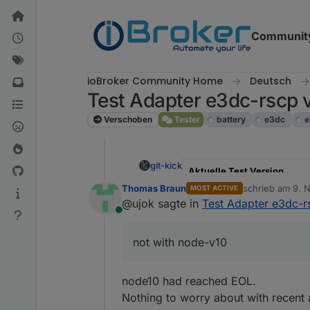
Weiter zum Inhalt
Communit
ioBroker Community Home
Deutsch
Test Adapter e3dc-rscp 
Verschoben
Tester
battery
e3dc
e
git-kick
Aktuelle Test Version
Thomas Braun
schrieb am
9. N
MOST ACTIVE
zuletzt editiert 
Veröffentlichungsdatum
@ujok sagte in
Test Adapter e3dc-r
Online
Github Link
not with node-v10
Control your E3/DC power sta
control parameters, e.g. sett
which is only for reading valu
The e3dc-rscp adapter was 
node10 had reached EOL.
interface, but I cannot verify t
Nothing to worry about with recent 
As of v1.0.0,
the adapter sup