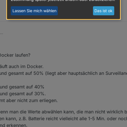
Lassen Sie mich wählen
Das ist ok
fen werden führt ein Abfrageintervall von 1 sek. in den Einstellungen
60 sek. Eingestellt und es schein zu laufen.
1, 22:10
auf 5 sek. Eingestellt.
r im Docker Container installiert ist, hat ohne e3dc-rscp Adapter eine
rittweise bis auf 2 sek. Reduziert und da pendelt sich die CPU Auslast
Docker laufen?
teigt diese sofort auf 43- 46%
äuft auch im Docker.
und gesamt auf 50% (liegt aber hauptsächlich an Surveillanc
% und gesamt auf 40%
% und gesamt auf 30%.
mt aber nicht zum erliegen.
enn man die Werte abwählen kann, die man nicht wirklich b
ann, z.B. Batterie reicht vielleicht alle 1-5 Min. oder noc
end erkennen.