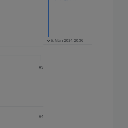
5. März 2024, 20:36
#3
e values and also set
the standard Modbus,
bus adapter
.
s provide a similar
spaces are in
#4