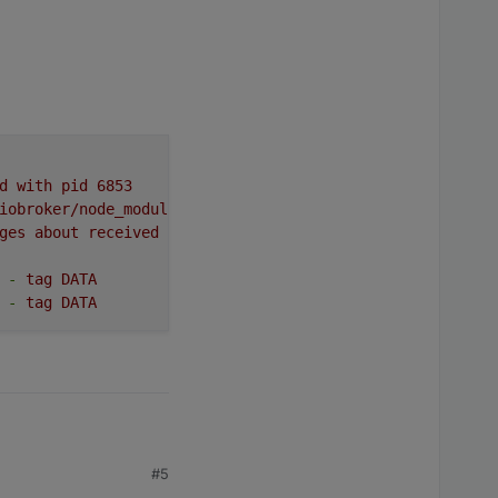
d
with
pid
6853
iobroker/node_modules/iobroker.e3dc-rscp,
node:
v12.22.7
ges
about
received
ERROR
may
occur
(just
ignore
them).
-
tag
DATA
-
tag
DATA
#5