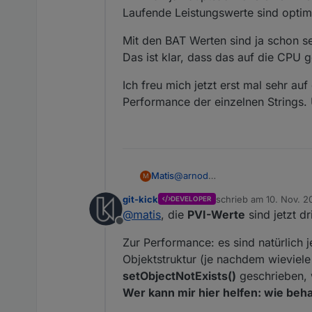
Laufende Leistungswerte sind optima
Mit den BAT Werten sind ja schon 
Das ist klar, dass das auf die CPU 
Ich freu mich jetzt erst mal sehr au
Performance der einzelnen Strings.
@
arnod
Matis
M
Auf was für ner Kiste hast du 
git-kick
schrieb am
10. Nov. 2
DEVELOPER
Ich habe ne DS1515+ und IoBrok
zuletzt editiert von
@
matis
, die
PVI-Werte
sind jetzt dr
Mit 1 sek ist der Container auf
Offline
mit 5 sek ist der Container au
Es wäre im Endausbau sicher gu
Zur Performance: es sind natürlich 
mit 15 sek ist der Container a
Oder wenn man Unterschiede mach
IOBroker hat also einen Einfluß
ja hauptsächliche einen Trend 
Mit den BAT Werten sind ja sc
Objektstruktur (je nachdem wieviele
Laufende Leistungswerte sind o
Das ist klar, dass das auf die 
setObjectNotExists()
geschrieben, 
Ich freu mich jetzt erst mal seh
Wer kann mir hier helfen: wie be
der einzelnen Strings. Und lang