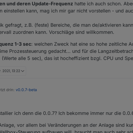
en und deren Update-Frequenz
hatte ich auch schon. Aber
n einstellen kann, mag ich mir gar nicht vorstellen - und auc
 gefragt, z.B. (feste) Bereiche, die man de/aktivieren kann
ervall zuordnen kann. Vorschläge sind willkommen.
quenz 1-3 sec
: welchen Zweck hat eine so hohe zeitliche A
-time Prozessteuerung gedacht... und für die Langzeitbetrach
(Werte alle 5 sec), das ist hocheffizient bzgl. CPU und Spe
. 2021, 13:22
tzt drin:
v0.0.7-beta
rlich jetzt schon viele Werte, aber ich denke das Hauptproblem ist die
eviele BATs, PVIs etc. gefunden werden). Jeder State wird deshalb aktue
eben, was vermutlich Overkill (mangels besserem Wissen) ist.
 Werten und deren Update-Frequenz
hatte ich auch schon. Aber eine K
tallier ich denn die 0.0.7? Ich bekomme immer nur die 0.0.
ie behandelt man dynamische Objektstrukturen auf "schlanke" Weise?
nstellen kann, mag ich mir gar nicht vorstellen - und auch nicht program
e-Frequenz 1-3 sec
: welchen Zweck hat eine so hohe zeitliche Auflös
tematik gefragt, z.B. (feste) Bereiche, die man de/aktivieren kann und 
nlage, vor allem bei Veränderungen an der Anlage sind kur
eal-time Prozessteuerung gedacht... und für die Langzeitbetrachtung läuf
ll zuordnen kann. Vorschläge sind willkommen.
Wallbox-Steuerung aufbauen will, braucht man auch sehr sc