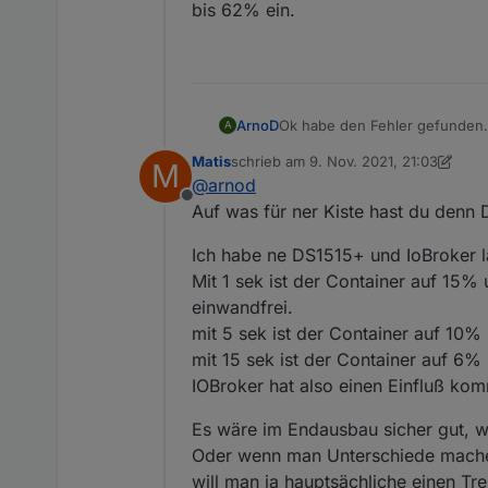
bis 62% ein.
Ok habe den Fehler gefunden.
ArnoD
A
Da mehr Daten vom E3DC abgeru
Matis
schrieb am
9. Nov. 2021, 21:03
M
komplett einfriert. Habe jetzt 
Nachtrag:
zuletzt editiert von Matis
11. Sept. 202
@
arnod
Habe jetzt das Abfrageintervall 
Offline
Meine Synology auf der iobroke
Habe das Abfrageintervall sch
Auf was für ner Kiste hast du denn 
18%-20 %.
ein.
Wenn ich den Adapter starte, s
Ich habe ne DS1515+ und IoBroker l
Mit 1 sek ist der Container auf 15% 
einwandfrei.
mit 5 sek ist der Container auf 10
mit 15 sek ist der Container auf 6
IOBroker hat also einen Einfluß kom
Es wäre im Endausbau sicher gut, w
Oder wenn man Unterschiede machen k
will man ja hauptsächliche einen Tr