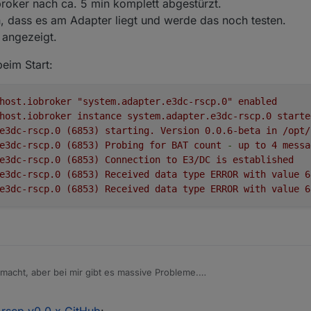
broker nach ca. 5 min komplett abgestürzt.
en, dass es am Adapter liegt und werde das noch testen.
g angezeigt.
eim Start:
host.iobroker
"system.adapter.e3dc-rscp.0"
enabled
host.iobroker
instance
system.adapter.e3dc-rscp.0
starte
e3dc-rscp.0
(6853)
starting.
Version
0.0
.6
-beta
in
/opt/
e3dc-rscp.0
(6853)
Probing
for
BAT
count
-
up
to
4
messa
e3dc-rscp.0
(6853)
Connection
to
E3/DC
is
established
e3dc-rscp.0
(6853)
Received
data
type
ERROR
with
value
6
e3dc-rscp.0
(6853)
Received
data
type
ERROR
with
value
6
macht, aber bei mir gibt es massive Probleme.
st iobroker nach ca. 5 min komplett abgestürzt.
t sagen, dass es am Adapter liegt und werde das noch testen.
en beim Start:
-rscp v0.0.x GitHub
: