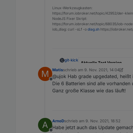
experimental state.
Linux-Werkzeugkasten:
The adapter alpha/beta was or
https://forum.iobroker.net/topic/42952/der-kle
NodeJS Fixer Skript:
https://forum.iobroker.net/topic/68035/iob-node
iob_diag: curl -sLf -o
diag.sh
https://iobroker.ne
git-kick
Aktuelle Test Version
Matis
schrieb am
9. Nov. 2021, 14:04
M
zuletzt editiert von Matis
11. Sept. 2021
Veröffentlichungsdatum
@ujok Hab grade upgedated, heißt 
Offline
Die 6 Batterien sind alle vorhanden 
Github Link
Ganz große Klasse wie das läuft!
Control your E3/DC power sta
control parameters, e.g. sett
which is only for reading valu
The e3dc-rscp adapter was 
interface, but I cannot verify t
As of v1.0.0,
the adapter sup
ArnoD
schrieb am
9. Nov. 2021, 18:52
A
zuletzt editiert von
experimental state.
Habe jetzt auch das Update gemacht
The adapter alpha/beta was or