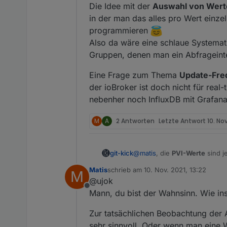
Die Idee mit der
Auswahl von Wert
in der man das alles pro Wert einzel
programmieren
Also da wäre eine schlaue Systematik
Gruppen, denen man ein Abfrageint
Eine Frage zum Thema
Update-Fre
der ioBroker ist doch nicht für real
nebenher noch InfluxDB mit Grafana 
M
A
2 Antworten
Letzte Antwort
10. Nov
@
matis
, die
PVI-Werte
sind je
git-kick
Matis
schrieb am
10. Nov. 2021, 13:22
M
Zur Performance: es sind natü
zuletzt editiert von
@ujok
Objektstruktur (je nachdem wi
Offline
setObjectNotExists()
geschri
Die Idee mit der
Auswahl von
Mann, du bist der Wahnsinn. Wie ins
Wer kann mir hier helfen: w
das alles pro Wert einzeln ei
Eine Frage zum Thema
Updat
Also da wäre eine schlaue Sys
Zur tatsächlichen Beobachtung der A
ioBroker ist doch nicht für r
denen man ein Abfrageinterva
sehr sinnvoll. Oder wenn man eine 