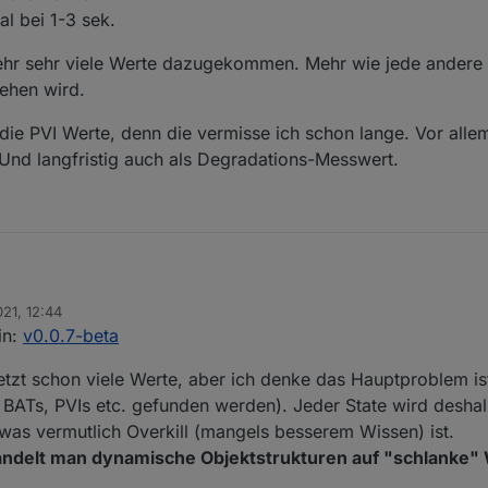
l bei 1-3 sek.
sehr sehr viele Werte dazugekommen. Mehr wie jede andere
gehen wird.
f die PVI Werte, denn die vermisse ich schon lange. Vor allem
 Und langfristig auch als Degradations-Messwert.
denn Docker laufen?
021, 12:44
er läuft auch im Docker.
in:
v0.0.7-beta
 15% und gesamt auf 50% (liegt aber hauptsächlich an Surveillance), läuf
f 10% und gesamt auf 40%
t, wenn man die Werte abwählen kann, die man nicht wirklich braucht.
jetzt schon viele Werte, aber ich denke das Hauptproblem i
uf 6% und gesamt auf 30%.
en kann, z.B. Batterie reicht vielleicht alle 1-5 Min. oder noch länger
 kommt aber nicht zum erliegen.
erkennen.
hon sehr sehr viele Werte dazugekommen. Mehr wie jede andere Seite 
 BATs, PVIs etc. gefunden werden). Jeder State wird deshalb
ptimal bei 1-3 sek.
CPU gehen wird.
was vermutlich Overkill (mangels besserem Wissen) ist.
r auf die PVI Werte, denn die vermisse ich schon lange. Vor allem als In
handelt man dynamische Objektstrukturen auf "schlanke"
fristig auch als Degradations-Messwert.