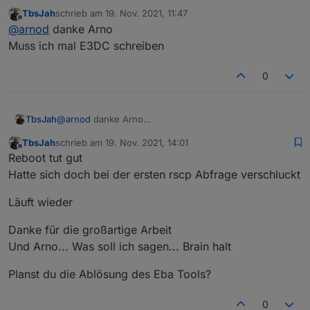
Bis heute 11:15 Uhr wurden noch Daten übermittelt und
TbsJah
schrieb am
19. Nov. 2021, 11:47
ich habe die Version 0.0.8 und 0.0.9 bereits länger
zuletzt editiert von
Offline
@
arnod
danke Arno
drauf.
Muss ich mal E3DC schreiben
0
TbsJah
@
arnod
danke Arno
Muss ich mal E3DC schreiben
TbsJah
schrieb am
19. Nov. 2021, 14:01
zuletzt editiert von
Offline
Reboot tut gut
Hatte sich doch bei der ersten rscp Abfrage verschluckt
Läuft wieder
Danke für die großartige Arbeit
Und Arno... Was soll ich sagen... Brain halt
Planst du die Ablösung des Eba Tools?
0