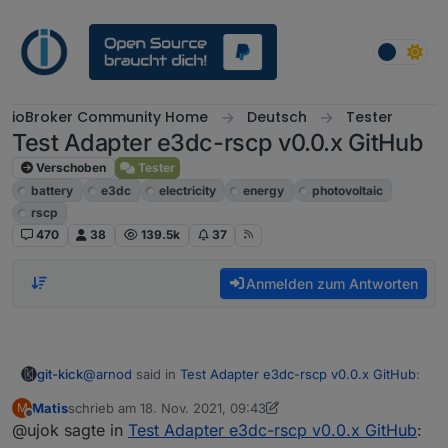
Weiter zum Inhalt
ioBroker Community Home
Deutsch
Tester
Test Adapter e3dc-rscp v0.0.x GitHub
Verschoben
Tester
battery
e3dc
electricity
energy
photovoltaic
rscp
470
38
139.5k
37
Anmelden zum Antworten
@
arnod
said in
Test Adapter e3dc-rscp v0.0.x GitHub
:
git-kick
Matis
schrieb am
18. Nov. 2021, 09:43
M
zuletzt editiert von Matis
Offline
@ujok sagte in
Bin mir jetzt nicht sicher, aber war e3dc-
Test Adapter e3dc-rscp v0.0.x GitHub
:
rscp.0.BAT.BAT#0.FCC nicht mit "Maximale