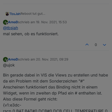
Reboot tut gut
TbsJah
Hatte sich doch bei der ersten rscp Abfrage
ArnoD
schrieb am
19. Nov. 2021, 15:53
A
verschluckt
Läuft wieder
zuletzt editiert von
Offline
@
tbsjah
Danke für die großartige Arbeit
mal sehen, ob es funktioniert.
Und Arno... Was soll ich sagen... Brain halt
Planst du die Ablösung des Eba Tools?
0
ArnoD
schrieb am
20. Nov. 2021, 09:29
A
zuletzt editiert von
Offline
@ujok
Bin gerade dabei in VIS die Views zu erstellen und habe
da ein Problem mit dem Sonderzeichen "#"
Anscheinen funktioniert das Binding nicht in einem
Widget, wenn im zweiten dp Pfad ein # enthalten ist.
Also diese Formel geht nicht:
{v1:e3dc-
rscp.0.BAT.BAT#0.DCB#0.DCB_CELL_TEMPERATURE.0