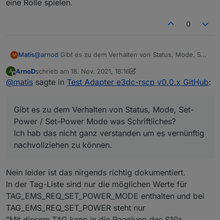
eine Rolle spielen.
aber die FCC in [Ah] - das könnte man mit der
Bei den DCB gibt es beide Größen:
Spannung umrechnen (V*Ah = Wh).
DCB_FULL_CHARGE_CAPACITY und
Nach meiner Rechnung müsste die Nennspannung um
DCB_DESIGN_CAPACITY.
0
die 50 V liegen.
Das ergibt bei mir FCC/DesignC = 112,7/110 = 102%
Aber womöglich hängt sie auch vom Batterietyp ab.
SOH/ASOC ist 100%
Passt also ganz gut.
Matis
@
arnod
Gibt es zu dem Verhalten von Status, Mode, Set-
M
Power / Set-Power Mode was Schriftliches?
ArnoD
schrieb am
18. Nov. 2021, 18:16
A
Ich hab das nicht ganz verstanden um es vernünftig
zuletzt editiert von ArnoD
Offline
@
matis
sagte in
Test Adapter e3dc-rscp v0.0.x GitHub
:
nachvollziehen zu können.
Gibt es zu dem Verhalten von Status, Mode, Set-
Power / Set-Power Mode was Schriftliches?
Ich hab das nicht ganz verstanden um es vernünftig
nachvollziehen zu können.
Nein leider ist das nirgends richtig dokumentiert.
In der Tag-Liste sind nur die möglichen Werte für
TAG_EMS_REQ_SET_POWER_MODE enthalten und bei
TAG_EMS_REQ_SET_POWER steht nur
"Mit diesem TAG kann in die Regelung des S10s