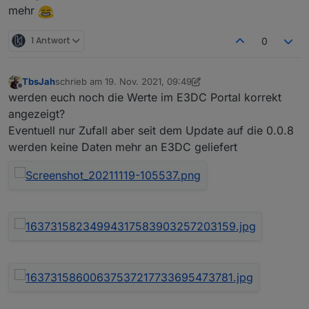
mehr
1 Antwort
0
TbsJah
schrieb am
19. Nov. 2021, 09:49
zuletzt editiert von TbsJah
Offline
werden euch noch die Werte im E3DC Portal korrekt
angezeigt?
Eventuell nur Zufall aber seit dem Update auf die 0.0.8
werden keine Daten mehr an E3DC geliefert