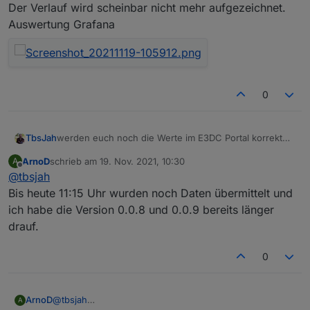
Der Verlauf wird scheinbar nicht mehr aufgezeichnet.
Auswertung Grafana
0
werden euch noch die Werte im E3DC Portal korrekt
TbsJah
angezeigt?
ArnoD
schrieb am
19. Nov. 2021, 10:30
A
Eventuell nur Zufall aber seit dem Update auf die 0.0.8
zuletzt editiert von
Offline
@
tbsjah
werden keine Daten mehr an E3DC geliefert
Bis heute 11:15 Uhr wurden noch Daten übermittelt und
ich habe die Version 0.0.8 und 0.0.9 bereits länger
Der Verlauf wird scheinbar nicht mehr aufgezeichnet.
drauf.
Auswertung Grafana
0
ArnoD
@
tbsjah
A