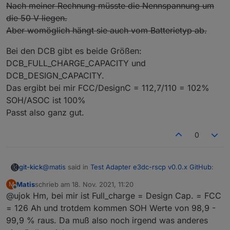
Nach meiner Rechnung müsste die Nennspannung um
die 50 V liegen.
Aber womöglich hängt sie auch vom Batterietyp ab.
Bei den DCB gibt es beide Größen:
DCB_FULL_CHARGE_CAPACITY und
DCB_DESIGN_CAPACITY.
Das ergibt bei mir FCC/DesignC = 112,7/110 = 102%
SOH/ASOC ist 100%
Passt also ganz gut.
0
@
matis
said in
Test Adapter e3dc-rscp v0.0.x GitHub
:
git-kick
Matis
schrieb am
18. Nov. 2021, 11:20
M
zuletzt editiert von
Offline
@ujok Hm, bei mir ist Full_charge = Design Cap. = FCC
Und SOH ist in so fern sehr wichtig, da es das
Garanitiekriterium (>80% in 10 Jahren) ist.
= 126 Ah und trotdem kommen SOH Werte von 98,9 -
Kennst du die spezifizierte Nennspannung? Ich frage,
Die ursprüngliche Kapazität haben wir ja, doch wo
99,9 % raus. Da muß also noch irgend was anderes
weil die SPECIFIED_CAPACITY in [Wh] angegeben ist,
ist die rated Capacity?