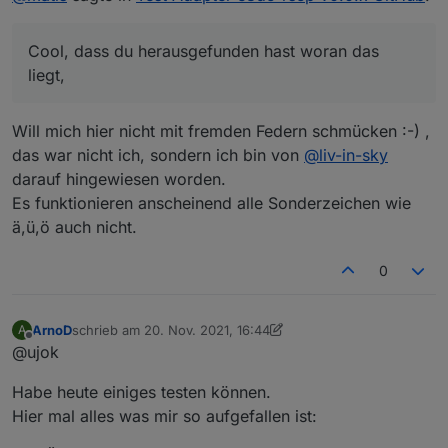
-v2}
oder natürlich, wenn gar keine # enthalten ist:
Cool, dass du herausgefunden hast woran das
{v1:e3dc-
liegt,
rscp.0.BAT.BAT0.DCB0.DCB_CELL_TEMPERATURE.06;v
2:e3dc-
rscp.0.BAT.BAT0.DCB0.DCB_CELL_TEMPERATURE.07;v1
Will mich hier nicht mit fremden Federn schmücken :-) ,
-v2}
das war nicht ich, sondern ich bin von
@
liv-in-sky
darauf hingewiesen worden.
Es funktionieren anscheinend alle Sonderzeichen wie
ä,ü,ö auch nicht.
0
ArnoD
schrieb am
20. Nov. 2021, 16:44
A
zuletzt editiert von ArnoD
Offline
@ujok
Habe heute einiges testen können.
Hier mal alles was mir so aufgefallen ist: