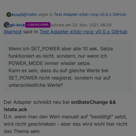
@
matis
sagte in
Test Adapter e3dc-rscp v0.0.x GitHub
:
ArnoD
A
git-kick
schrieb am
23. Nov. 2021, 06:59
DEVELOPER
zuletzt editiert von
Offline
Gibt es zu dem Verhalten von Status, Mode, Set-
@
arnod
said in
Test Adapter e3dc-rscp v0.0.x GitHub
:
Power / Set-Power Mode was Schriftliches?
Nein leider ist das nirgends richtig dokumentiert.
Ich hab das nicht ganz verstanden um es
In der Tag-Liste sind nur die möglichen Werte für
Wenn ich SET_POWER aber alle 10 sek. Setze
vernünftig nachvollziehen zu können.
TAG_EMS_REQ_SET_POWER_MODE enthalten und bei
Wenn ich SET_POWER aber alle 10 sek. Setze
funktioniert es nicht, sondern, nur wenn ich
TAG_EMS_REQ_SET_POWER steht nur
funktioniert es nicht, sondern, nur wenn ich
POWER_MODE immer wieder setze.
"Mit diesem TAG kann in die Regelung des S10s
POWER_MODE immer wieder setze.
Wollte es eigentlich bei PV Leistung mal testen, aber
Kann es sein, dass du auf gleiche Werte bei
eingegriffen werden. / Bei DC-Systemen ist die
Kann es sein, dass du auf gleiche Werte bei
man glaubt es kaum, seit dem Scheint die Sonne nicht
Ladeleistung auf die anliegende PV-Leistung
SET_POWER nicht reagierst, sondern nur auf
mehr
SET_POWER nicht reagierst, sondern nur auf
beschränkt, bei AC und Hybrid-Systemen kann die
unterschiedliche Werte?
unterschiedliche Werte?
Ladeleistung auch größer der PV-Leistung sein. /
Achtung: Wenn mit diesem Kommando eingegriffen
wird, wird eine eventuell gesetzte
Der Adapter schreibt neu bei
onStateChange &&
Einspeisereduzierung NICHT beachtet! / Achtung: Das
!state.ack
Kommando muss mindestens alle 30 Sekunden gesetzt
D.h. wenn man den Wert manuell auf "bestätigt" setzt,
werden, ansonsten geht das EMS in den Normalmodus.
"
wird nicht geschrieben - aber das wird wohl hier nicht
das Thema sein.