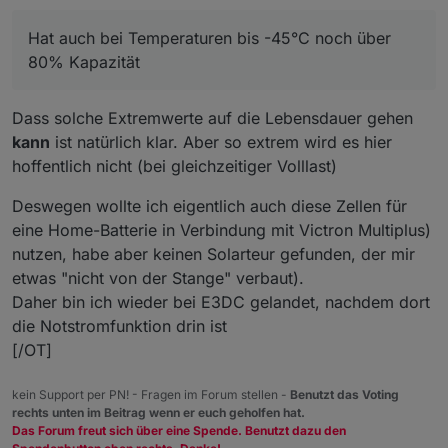
Fehler machen kann.
Tiefe Temp. im Betrieb verkürzen die Lebensdauer und
Hat auch bei Temperaturen bis -45°C noch über
schränken die Funktion ein.
80% Kapazität
Dazu kommt meist die erhöhte Feuchtigkeit, die der
Elektronik zusetzt und deren Lebendauer verkürzt.
Dass solche Extremwerte auf die Lebensdauer gehen
kann
ist natürlich klar. Aber so extrem wird es hier
hoffentlich nicht (bei gleichzeitiger Volllast)
Deswegen wollte ich eigentlich auch diese Zellen für
eine Home-Batterie in Verbindung mit Victron Multiplus)
nutzen, habe aber keinen Solarteur gefunden, der mir
etwas "nicht von der Stange" verbaut).
Daher bin ich wieder bei E3DC gelandet, nachdem dort
die Notstromfunktion drin ist
[/OT]
kein Support per PN! - Fragen im Forum stellen -
Benutzt das Voting
rechts unten im Beitrag wenn er euch geholfen hat.
Das Forum freut sich über eine Spende. Benutzt dazu den