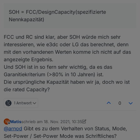
FCC und RC waren noch nicht übersetzt, kann ich
Kapazität [Ah]" übersetzt und
aber gerne einfügen.
SOH = FCC/DesignCapacity(spezifizierte
e3dc-rscp.0.BAT.BAT#0.RC mit "Verbleibende
FCC = full charge capacity = das, was der Akku z.Zt.
Kapazität [Ah]" ?
Nennkapazität)
abgeben kann, wenn er zuvor voll aufgeladen war.
Aktuell steht dort FCC und RC.
RC = remaining capacity = das, was der Akku
ausgehen vom momentanen Ladezustand abgeben
FCC und RC sind klar, aber SOH würde mich sehr
kann.
interessieren, wie e3dc oder LG das berechnet, denn
SOH = FCC/DesignCapacity(spezifizierte
mit den vorhandenen Werten komme ich nicht auf das
Nennkapazität)
Ist das in etwa richtig?
angezeigte Ergebnis.
Und SOH ist in so fern sehr wichtig, da es das
Garanitiekriterium (>80% in 10 Jahren) ist.
Die ursprüngliche Kapazität haben wir ja, doch wo ist
die rated Capacity?
1 Antwort
0
Matis
schrieb am
18. Nov. 2021, 10:35
M
zuletzt editiert von Matis
Offline
@
arnod
Gibt es zu dem Verhalten von Status, Mode,
Set-Power / Set-Power Mode was Schriftliches?