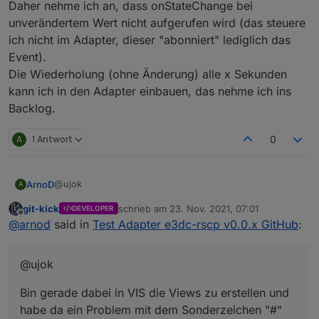
Daher nehme ich an, dass onStateChange bei
unverändertem Wert nicht aufgerufen wird (das steuere
ich nicht im Adapter, dieser "abonniert" lediglich das
Event).
Die Wiederholung (ohne Änderung) alle x Sekunden
kann ich in den Adapter einbauen, das nehme ich ins
Backlog.
A
1 Antwort
0
@ujok
ArnoD
A
git-kick
schrieb am
23. Nov. 2021, 07:01
DEVELOPER
Bin gerade dabei in VIS die Views zu erstellen und habe
zuletzt editiert von
Offline
@
arnod
said in
Test Adapter e3dc-rscp v0.0.x GitHub
:
da ein Problem mit dem Sonderzeichen "#"
Anscheinen funktioniert das Binding nicht in einem
Ist es möglich, die Raute aus dem Pfad zu entfernen?
Widget, wenn im zweiten dp Pfad ein # enthalten ist.
@ujok
Also diese Formel geht nicht:
Habe auf GitHub ioBroker.vis dieses Problem gemeldet,
{v1:e3dc-
nur wird die Lösung wahrscheinlich dauern, wenn es
Bin gerade dabei in VIS die Views zu erstellen und
rscp.0.BAT.BAT#0.DCB#0.DCB_CELL_TEMPERATURE.06
überhaupt möglich ist.
;v2:e3dc-
habe da ein Problem mit dem Sonderzeichen "#"