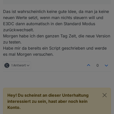
Daher nehme ich an, dass onStateChange bei
unverändertem Wert nicht aufgerufen wird (das
Das ist wahrscheinlich keine gute Idee, da man ja keine
steuere ich nicht im Adapter, dieser "abonniert"
neuen Werte setzt, wenn man nichts steuern will und
lediglich das Event).
Die Wiederholung (ohne Änderung) alle x Sekunden
E3DC dann automatisch in den Standard Modus
kann ich in den Adapter einbauen, das nehme ich ins
zurückwechselt.
Backlog.
Morgen habe ich den ganzen Tag Zeit, die neue Version
zu testen.
Habe mir da bereits ein Script geschrieben und werde
es mal Morgen versuchen.
1 Antwort
0
Hey! Du scheinst an dieser Unterhaltung
interessiert zu sein, hast aber noch kein
Konto.