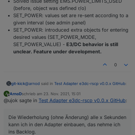
Solved issue setting EMS.POWER_LIMITS_USED
(before, object was defined r/o)
SET_POWER: values set are re-sent according to a
given interval (see admin panel)
SET_POWER: introduced extra objects for entering
desired values (SET_POWER_MODE,
SET_POWER_VALUE) -
E3/DC behavior is still
unclear. Feature under development.
0
@
arnod
said in
Test Adapter e3dc-rscp v0.0.x GitHub
:
git-kick
ArnoD
schrieb am
23. Nov. 2021, 15:01
A
zuletzt editiert von
Offline
@ujok sagte in
Wenn ich SET_POWER aber alle 10 sek. Setze
Test Adapter e3dc-rscp v0.0.x GitHub
:
funktioniert es nicht, sondern, nur wenn ich
Der Adapter schreibt neu bei
onStateChange &&
POWER_MODE immer wieder setze.
!state.ack
Die Wiederholung (ohne Änderung) alle x Sekunden
Kann es sein, dass du auf gleiche Werte bei
D.h. wenn man den Wert manuell auf "bestätigt" setzt,
SET_POWER nicht reagierst, sondern nur auf
kann ich in den Adapter einbauen, das nehme ich
wird nicht geschrieben - aber das wird wohl hier nicht
unterschiedliche Werte?
ins Backlog.
das Thema sein.