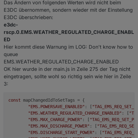
Das Ändern von folgenden Werten wird nicht beim
E3DC übernommen, sondern wieder mit der Einstellung
E3DC überschrieben:
e3dc-
rscp.0.EMS.WEATHER_REGULATED_CHARGE_ENABL
ED
Hier kommt diese Warnung im LOG: Don't know how to
queue
EMS.WEATHER_REGULATED_CHARGE_ENABLED
OK hier wurde in der main.js in Zeile 275 der Tag nicht
eingetragen, sollte wohl so richtig sein wie hier in Zeile
3:
const
 mapChangedIdToSetTags = {

"EMS.POWERSAVE_ENABLED"
: [
"TAG_EMS_REQ_SET_P
"EMS.WEATHER_REGULATED_CHARGE_ENABLED"
: [
"TA
"EMS.MAX_CHARGE_POWER"
: [
"TAG_EMS_REQ_SET_PO
"EMS.MAX_DISCHARGE_POWER"
: [
"TAG_EMS_REQ_SET
"EMS.DISCHARGE_START_POWER"
: [
"TAG_EMS_REQ_S