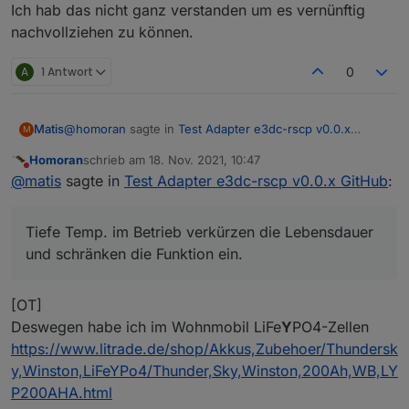
Ich hab das nicht ganz verstanden um es vernünftig
nachvollziehen zu können.
A
1 Antwort
0
@
homoran
sagte in
Test Adapter e3dc-rscp v0.0.x
Matis
M
GitHub
:
Homoran
schrieb am
18. Nov. 2021, 10:47
zuletzt editiert von
Nicht stören
Ich wollte den E3DC in die Garage stellen.
@
matis
sagte in
Test Adapter e3dc-rscp v0.0.x GitHub
:
An zu kalte Temperaturen für die Zellen hatte ich
LiIo Akkus mögen Kälte, wenn sie 30-50% voll sind und
gar nicht gedacht.
eingelagert werden.
Tiefe Temp. im Betrieb verkürzen die Lebensdauer
Im Betrieb dagegen gar nicht. In den Pkws werden sie
und schränken die Funktion ein.
teilweise auf über 30°C beheizt, um volle Leistung zu
bringen.
Was im Winter die Reichweite durch zusätzlichen
[OT]
Verbrauch verkürzt.
Deswegen habe ich im Wohnmobil LiFe
Y
PO4-Zellen
Bei e3dc gab es vor kurzem ein Service-Rundschreiben,
https://www.litrade.de/shop/Akkus,Zubehoer/Thundersk
es hatten tatsächlich Leute ihr Kraftwerk in unbeheizten
Räumen installiert und ab <10°C haben die Panasonic
y,Winston,LiFeYPo4/Thunder,Sky,Winston,200Ah,WB,LY
Akkus nur noch teilwiese geladen und entladen.
P200AHA.html
Ich verstehe nicht, wie ein Solateur solch fundementale