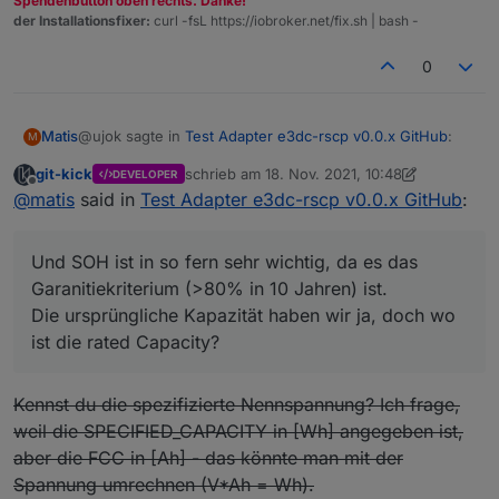
Spendenbutton oben rechts. Danke!
der Installationsfixer:
curl -fsL https://iobroker.net/fix.sh | bash -
0
@ujok sagte in
Test Adapter e3dc-rscp v0.0.x GitHub
:
Matis
M
git-kick
schrieb am
18. Nov. 2021, 10:48
DEVELOPER
zuletzt editiert von git-kick
Offline
SOH = FCC/DesignCapacity(spezifizierte
@
matis
said in
Test Adapter e3dc-rscp v0.0.x GitHub
:
Nennkapazität)
FCC und RC sind klar, aber SOH würde mich sehr
interessieren, wie e3dc oder LG das berechnet, denn mit
Und SOH ist in so fern sehr wichtig, da es das
den vorhandenen Werten komme ich nicht auf das
Garanitiekriterium (>80% in 10 Jahren) ist.
angezeigte Ergebnis.
Die ursprüngliche Kapazität haben wir ja, doch wo
Und SOH ist in so fern sehr wichtig, da es das
ist die rated Capacity?
Garanitiekriterium (>80% in 10 Jahren) ist.
Die ursprüngliche Kapazität haben wir ja, doch wo ist die
rated Capacity?
Kennst du die spezifizierte Nennspannung? Ich frage,
weil die SPECIFIED_CAPACITY in [Wh] angegeben ist,
aber die FCC in [Ah] - das könnte man mit der
Spannung umrechnen (V*Ah = Wh).