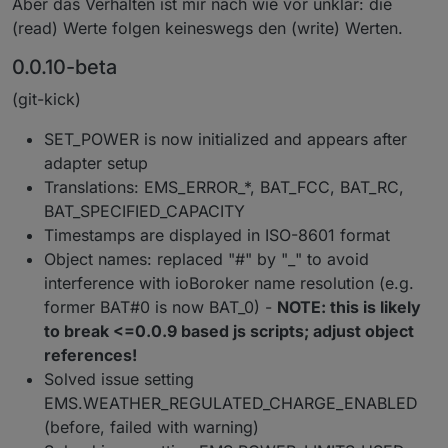
Aber das Verhalten ist mir nach wie vor unklar: die
(read) Werte folgen keineswegs den (write) Werten.
0.0.10-beta
(git-kick)
SET_POWER is now initialized and appears after
adapter setup
Translations: EMS_ERROR_*, BAT_FCC, BAT_RC,
BAT_SPECIFIED_CAPACITY
Timestamps are displayed in ISO-8601 format
Object names: replaced "#" by "_" to avoid
interference with ioBoroker name resolution (e.g.
former BAT#0 is now BAT_0) -
NOTE: this is likely
to break <=0.0.9 based js scripts; adjust object
references!
Solved issue setting
EMS.WEATHER_REGULATED_CHARGE_ENABLED
(before, failed with warning)