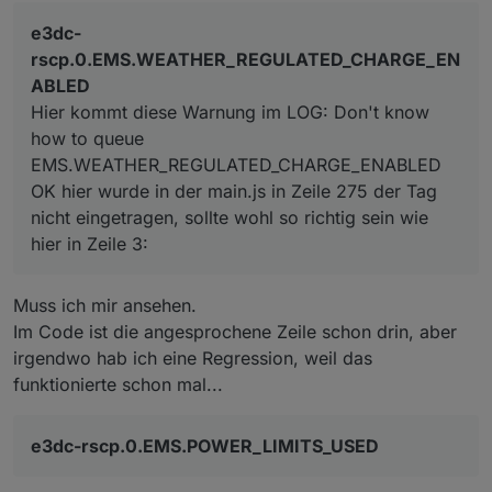
rscp.0.EMS.IDLE_PERIODS_CHARGE
beim E3DC übernommen.
queue EMS.WEATHER_REGULATED_CHARGE_ENABLED
	"EMS.DISCHARGE_START_POWER": ["TAG_EMS_REQ
Was aber komisch ist das der Wert erst mit der
e3dc-rscp.0.EMS.POWERSAVE_ENABLED
OK hier wurde in der main.js in Zeile 275 der Tag nicht
	"EMS.USER_CHARGE_LIMIT": ["TAG_EMS_REQ_SET
e3dc-
Einstellung E3DC überschrieben wird und dann erst der
eingetragen, sollte wohl so richtig sein wie hier in Zeile
	"EMS.USER_DISCHARGE_LIMIT": ["TAG_EMS_REQ_
rscp.0.EMS.WEATHER_REGULATED_CHARGE_EN
im ioBroker eingestellte Wert übernommen wird.
3:
	"EMS.MODE": [],

ABLED
	"EMS.SET_POWER": [],

Hier kommt diese Warnung im LOG: Don't know
how to queue
EMS.WEATHER_REGULATED_CHARGE_ENABLED
OK hier wurde in der main.js in Zeile 275 der Tag
nicht eingetragen, sollte wohl so richtig sein wie
hier in Zeile 3:
Muss ich mir ansehen.
Im Code ist die angesprochene Zeile schon drin, aber
irgendwo hab ich eine Regression, weil das
funktionierte schon mal...
e3dc-rscp.0.EMS.POWER_LIMITS_USED