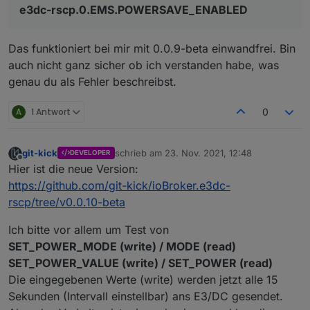
e3dc-rscp.0.EMS.POWERSAVE_ENABLED
Das funktioniert bei mir mit 0.0.9-beta einwandfrei. Bin
auch nicht ganz sicher ob ich verstanden habe, was
genau du als Fehler beschreibst.
A
1 Antwort
0
git-kick
schrieb am
23. Nov. 2021, 12:48
DEVELOPER
zuletzt editiert von
Offline
Hier ist die neue Version:
https://github.com/git-kick/ioBroker.e3dc-
rscp/tree/v0.0.10-beta
Ich bitte vor allem um Test von
SET_POWER_MODE (write) / MODE (read)
SET_POWER_VALUE (write) / SET_POWER (read)
Die eingegebenen Werte (write) werden jetzt alle 15
Sekunden (Intervall einstellbar) ans E3/DC gesendet.