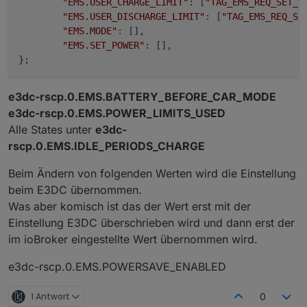
"EMS.USER_CHARGE_LIMIT"
: [
"TAG_EMS_REQ_SET_P
"EMS.USER_DISCHARGE_LIMIT"
: [
"TAG_EMS_REQ_SE
"EMS.MODE"
: [],

"EMS.SET_POWER"
: [],

e3dc-rscp.0.EMS.BATTERY_BEFORE_CAR_MODE
e3dc-rscp.0.EMS.POWER_LIMITS_USED
Alle States unter
e3dc-
rscp.0.EMS.IDLE_PERIODS_CHARGE
Beim Ändern von folgenden Werten wird die Einstellung
beim E3DC übernommen.
Was aber komisch ist das der Wert erst mit der
Einstellung E3DC überschrieben wird und dann erst der
im ioBroker eingestellte Wert übernommen wird.
e3dc-rscp.0.EMS.POWERSAVE_ENABLED
1 Antwort
0