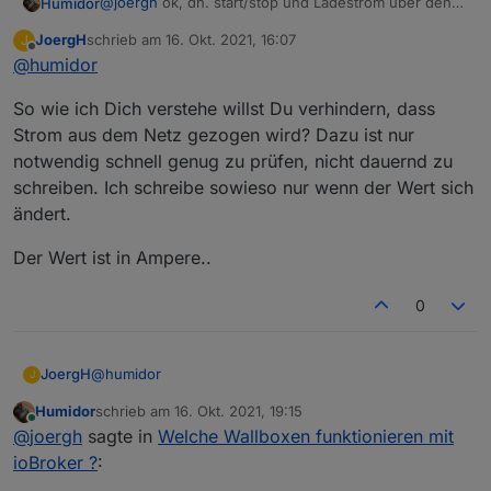
@
joergh
ok, dh. start/stop und Ladestrom über den
Humidor
DP direkt.
JoergH
schrieb am
16. Okt. 2021, 16:07
J
bei der Keba ändere ich den Ladestrom jede
Einheit von ampere_PV ist A, wirklich? nicht mA?
zuletzt editiert von
Offline
@
humidor
Sekunde, dh nicht, dass die WB und Auto darauf
reagieren, ist aber notwendig, da bei größerer
So wie ich Dich verstehe willst Du verhindern, dass
Diskrepanz zur Vorgabe die WB/Auto schneller
reagieren und das brauch ich.
Strom aus dem Netz gezogen wird? Dazu ist nur
notwendig schnell genug zu prüfen, nicht dauernd zu
schreiben. Ich schreibe sowieso nur wenn der Wert sich
ändert.
Der Wert ist in Ampere..
0
@
humidor
JoergH
J
Humidor
schrieb am
16. Okt. 2021, 19:15
So wie ich Dich verstehe willst Du verhindern, dass
zuletzt editiert von
Online
@
joergh
sagte in
Welche Wallboxen funktionieren mit
Strom aus dem Netz gezogen wird? Dazu ist nur
notwendig schnell genug zu prüfen, nicht dauernd zu
Der Wert ist in Ampere..
ioBroker ?
:
schreiben. Ich schreibe sowieso nur wenn der Wert