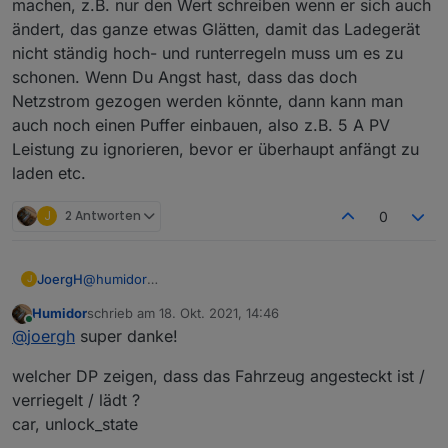
machen, z.B. nur den Wert schreiben wenn er sich auch
ändert, das ganze etwas Glätten, damit das Ladegerät
nicht ständig hoch- und runterregeln muss um es zu
schonen. Wenn Du Angst hast, dass das doch
Netzstrom gezogen werden könnte, dann kann man
auch noch einen Puffer einbauen, also z.B. 5 A PV
Leistung zu ignorieren, bevor er überhaupt anfängt zu
laden etc.
J
2 Antworten
0
@
humidor
JoergH
J
Das sind alle Datenpunkte:
Humidor
schrieb am
18. Okt. 2021, 14:46
zuletzt editiert von
Online
@
joergh
super danke!
welcher DP zeigen, dass das Fahrzeug angesteckt ist /
verriegelt / lädt ?
car, unlock_state