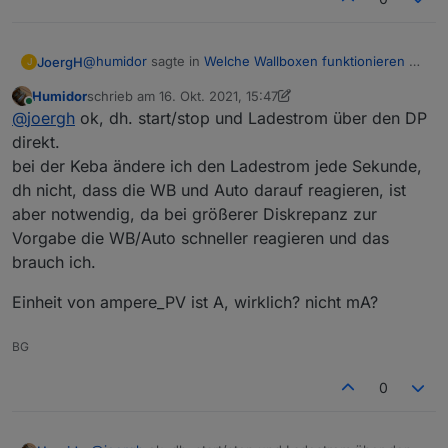
@
humidor
sagte in
Welche Wallboxen funktionieren mit
JoergH
J
ioBroker ?
:
Humidor
schrieb am
16. Okt. 2021, 15:47
zuletzt editiert von Humidor
Online
über "max_ampere" den Ladestrom?
@
joergh
ok, dh. start/stop und Ladestrom über den DP
direkt.
bei der Keba ändere ich den Ladestrom jede Sekunde,
Nein, da zeigt er das mögliche Maximum an..
dh nicht, dass die WB und Auto darauf reagieren, ist
amperePV musste nehmen...
aber notwendig, da bei größerer Diskrepanz zur
Vorgabe die WB/Auto schneller reagieren und das
Allerdings sollte man mit dem Schreiben vermutlich
brauch ich.
nicht übertreiben wenn einem was an seinem
Ladegerät (auch im Auto) liegt. Ich schreibe nur alle 5
Einheit von ampere_PV ist A, wirklich? nicht mA?
Minuten, zwischendrin bilde ich einen Mittelwert.
BG
0