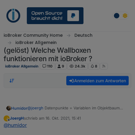
Weiter zum Inhalt
ioBroker Community Home
Deutsch
ioBroker Allgemein
(gelöst) Welche Wallboxen
funktionieren mit ioBroker ?
ioBroker Allgemein
110
9
24.3k
8
Anmelden zum Antworten
@
joergh
Datenpunkte = Variablen im Objektbaum
Humidor
der Adapter ist mit dem go direkt verbunden, ich
JoergH
schrieb am
16. Okt. 2021, 15:41
J
verstehe deine Cloud Aussage nicht?
dh du steuerst zBsp. den DP "allow_charging" mit
zuletzt editiert von
Offline
@
humidor
true an?
über "max_ampere" den Ladestrom?