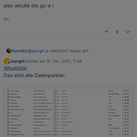
also aktulle die go-e !
BG
0
@
joergh
ja natürlich!! danke dir!
Humidor
JoergH
schrieb am
18. Okt. 2021, 11:44
J
mir geht es um die zu benutzenden DP die ich
zuletzt editiert von
Offline
@
humidor
einstellen muss/soll und wie ich die WB ansteure
(start/stop/Strom)
also aktulle die go-e !
Das sind alle Datenpunkte: