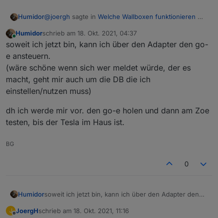
@
joergh
sagte in
Welche Wallboxen funktionieren mit
Humidor
ioBroker ?
:
Humidor
schrieb am
18. Okt. 2021, 04:37
zuletzt editiert von
Online
@
humidor
soweit ich jetzt bin, kann ich über den Adapter den go-
e ansteuern.
das dachte ich, da war dann gleich ein
So wie ich Dich verstehe willst Du verhindern,
(wäre schöne wenn sich wer meldet würde, der es
Überschwingen über 5kW Bezug der Fall
dass Strom aus dem Netz gezogen wird? Dazu
macht, geht mir auch um die DB die ich
war auch so einer der Gründe warum openWB, Evcc
ist nur notwendig schnell genug zu prüfen, nicht
und der Adapter selbst nicht meine Lösung waren
dauernd zu schreiben. Ich schreibe sowieso nur
einstellen/nutzen muss)
wenn der Wert sich ändert.
dh ich werde mir vor. den go-e holen und dann am Zoe
Der Wert ist in Ampere..
testen, bis der Tesla im Haus ist.
BG
0
soweit ich jetzt bin, kann ich über den Adapter den
Humidor
go-e ansteuern.
JoergH
schrieb am
18. Okt. 2021, 11:16
J
(wäre schöne wenn sich wer meldet würde, der es
dh ich werde mir vor. den go-e holen und dann am
zuletzt editiert von
Offline