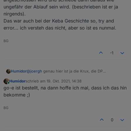
ungefähr der Ablauf sein wird. (beschrieben ist er ja
nirgends).
Das war auch bei der Keba Geschichte so, try and
error... ich versteh das nicht, aber so ist es nunmal.
BG
-1
Humidor
@
joergh
genau hier ist ja die Krux, die DP
Bezeichnungen im Adapter sind nicht die gleichen
Humidor
schrieb am
19. Okt. 2021, 14:38
wie in der API Dokumentation....
zuletzt editiert von
Online
go-e ist bestellt, na dann hoffe ich mal, dass ich das hin
naja, inzwischen kann ich es Anhand der Reihenfolge
erahnen.
bekomme ;)
ich werde mir die DP ansehen, wenn /vor ein
Fahrzeug angeschlossen wird und schließe dann
BG
daraus wie ungefähr der Ablauf sein wird.
(beschrieben ist er ja nirgends).
0
Das war auch bei der Keba Geschichte so, try and
error... ich versteh das nicht, aber so ist es nunmal.