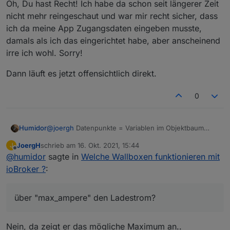
Oh, Du hast Recht! Ich habe da schon seit längerer Zeit
nicht mehr reingeschaut und war mir recht sicher, dass
ich da meine App Zugangsdaten eingeben musste,
damals als ich das eingerichtet habe, aber anscheinend
irre ich wohl. Sorry!
Dann läuft es jetzt offensichtlich direkt.
0
@
joergh
Datenpunkte = Variablen im Objektbaum
Humidor
der Adapter ist mit dem go direkt verbunden, ich
JoergH
schrieb am
16. Okt. 2021, 15:44
J
verstehe deine Cloud Aussage nicht?
dh du steuerst zBsp. den DP "allow_charging" mit
zuletzt editiert von
Offline
@
humidor
sagte in
Welche Wallboxen funktionieren mit
true an?
über "max_ampere" den Ladestrom?
ioBroker ?
:
über "max_ampere" den Ladestrom?
Nein, da zeigt er das mögliche Maximum an..