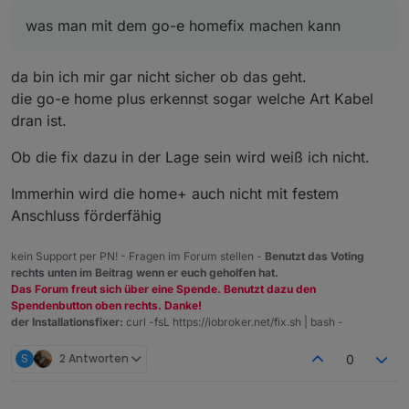
8092 = meldung der Box ob Auto angesteckt, lädt oder
kabel nicht angeschlossen
was man mit dem go-e homefix machen kann
8093 = Mit welchem Strom geladen werden soll
Ansonsten (habe ich ja weiter oben schon
(Amper)
geschrieben) kann die Wallbox das was du händisch
da bin ich mir gar nicht sicher ob das geht.
nachbauen willat mit einem Extra Zähler in der
Was natürlich nicht geht... die Wallbox so umbauen das
Hausverteilung (z.B. einen Shelly3EM, der auch dann in
man sie auch portabel nutzen könnte (was man mit dem
die go-e home plus erkennst sogar welche Art Kabel
die KFW Förderung reinfallen würde) Automatisch
go-e homefix machen kann ;-) )
dran ist.
realisieren... Kann dabei sogar viel schnell auf
veränderung reagieren als man das in der
Ob die fix dazu in der Lage sein wird weiß ich nicht.
Programierung über iobroker machen würde...
Immerhin wird die home+ auch nicht mit festem
Anschluss förderfähig
kein Support per PN! - Fragen im Forum stellen -
Benutzt das Voting
rechts unten im Beitrag wenn er euch geholfen hat.
Das Forum freut sich über eine Spende. Benutzt dazu den
Spendenbutton oben rechts. Danke!
der Installationsfixer:
curl -fsL https://iobroker.net/fix.sh | bash -
S
2 Antworten
0