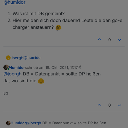
@
humidor
macht, geht mir auch um die DB die ich
Zoe testen, bis der Tesla im Haus ist.
einstellen/nutzen muss)
Was ist mit DB gemeint?
Hier melden sich doch dauernd Leute die den go-e
charger ansteuern?
0
@
humidor
JoergH
J
Humidor
schrieb am
18. Okt. 2021, 11:17
Was ist mit DB gemeint?
zuletzt editiert von Humidor
Online
@
joergh
DB = Datenpunkt = sollte DP heißen
Hier melden sich doch dauernd Leute die den go-
e charger ansteuern?
Ja, wo sind die
BG
0
Humidor
@
joergh
DB = Datenpunkt = sollte DP heißen