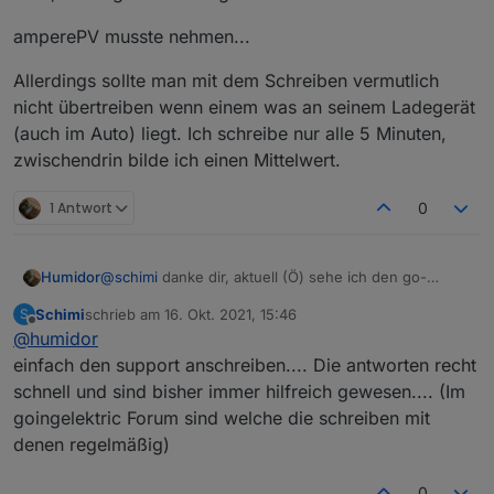
amperePV musste nehmen...
Allerdings sollte man mit dem Schreiben vermutlich
nicht übertreiben wenn einem was an seinem Ladegerät
(auch im Auto) liegt. Ich schreibe nur alle 5 Minuten,
zwischendrin bilde ich einen Mittelwert.
1 Antwort
0
Humidor
@
schimi
danke dir, aktuell (Ö) sehe ich den go-
echarger vorne für mich persönlich, der cfos ist noch
Schimi
schrieb am
16. Okt. 2021, 15:46
S
nicht in Ö angekommen ?? da weiß ich gar nicht wie
zuletzt editiert von
Offline
@
humidor
das mit der Zulassung, Förderung usw. aussieht.
einfach den support anschreiben.... Die antworten recht
schnell und sind bisher immer hilfreich gewesen.... (Im
goingelektric Forum sind welche die schreiben mit
denen regelmäßig)
0