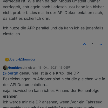
verriegelt ist. Wie man da den Modus umstellt (immer
verriegelt, entriegeln nach Ladeschluss) habe ich bisher
nicht probiert. Lies mal in der API Dokumentation nach,
da steht es sicherlich drin.
Ich nutze die APP parallel und da kann ich es jedenfalls
einstellen.
1
@
humidor
JoergH
J
Humidor
schrieb am
18. Okt. 2021, 15:06
Hier findest Du alles unter API:
https://go-
zuletzt editiert von Humidor
Online
@
joergh
genau hier ist ja die Krux, die DP
e.co/downloads/
car zeigt an, ob ein Fahrzeug angesteckt ist und in
Bezeichnungen im Adapter sind nicht die gleichen wie in
welchem Zustand "Standby, Charging, Finished" etc.
der API Dokumentation....
unlock_state zeigt Dir wohl an, ob das Kabel gerade
naja, inzwischen kann ich es Anhand der Reihenfolge
verriegelt ist. Wie man da den Modus umstellt (immer
erahnen.
verriegelt, entriegeln nach Ladeschluss) habe ich
Ich nutze die APP parallel und da kann ich es jedenfalls
bisher nicht probiert. Lies mal in der API
einstellen.
ich werde mir die DP ansehen, wenn /vor ein Fahrzeug
Dokumentation nach, da steht es sicherlich drin.
angeschlossen wird und schließe dann daraus wie