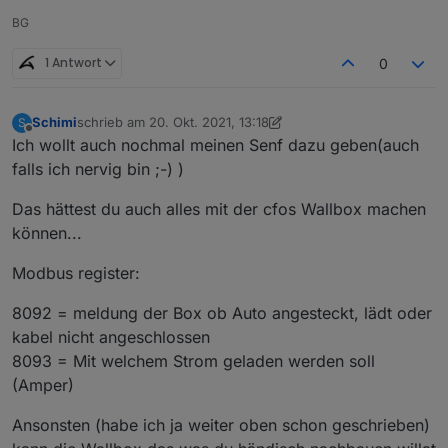
BG
1 Antwort
0
Schimi
schrieb am
20. Okt. 2021, 13:18
S
zuletzt editiert von Schimi
Offline
Ich wollt auch nochmal meinen Senf dazu geben(auch
falls ich nervig bin ;-) )
Das hättest du auch alles mit der cfos Wallbox machen
können...
Modbus register:
8092 = meldung der Box ob Auto angesteckt, lädt oder
kabel nicht angeschlossen
8093 = Mit welchem Strom geladen werden soll
(Amper)
Ansonsten (habe ich ja weiter oben schon geschrieben)