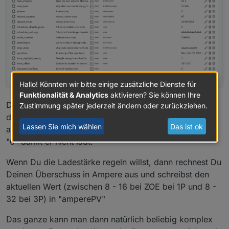
Hallo! Könnten wir bitte einige zusätzliche Dienste für
Funktionalität & Analytics
aktivieren? Sie können Ihre
Du prüfst ob genug Strom da ist und ob ein Fahrzeug
Zustimmung später jederzeit ändern oder zurückziehen.
dran hängt, wenn ja, dann stellst Du "allow_charging"
Lassen Sie mich wählen
Das ist ok
auf "1" (nicht "wahr") damit er loslegt, ansonsten auf
"0" damit er nicht lädt.
Wenn Du die Ladestärke regeln willst, dann rechnest Du
Deinen Überschuss in Ampere aus und schreibst den
aktuellen Wert (zwischen 8 - 16 bei ZOE bei 1P und 8 -
32 bei 3P) in "amperePV"
Das ganze kann man dann natürlich beliebig komplex