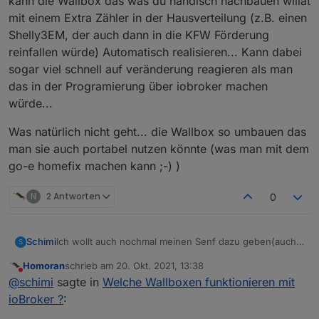
kann die Wallbox das was du händisch nachbauen willat
mit einem Extra Zähler in der Hausverteilung (z.B. einen
Shelly3EM, der auch dann in die KFW Förderung
reinfallen würde) Automatisch realisieren... Kann dabei
sogar viel schnell auf veränderung reagieren als man
das in der Programierung über iobroker machen
würde...
Was natürlich nicht geht... die Wallbox so umbauen das
man sie auch portabel nutzen könnte (was man mit dem
go-e homefix machen kann ;-) )
N
2 Antworten
0
Ich wollt auch nochmal meinen Senf dazu geben(auch
Schimi
S
falls ich nervig bin ;-) )
Homoran
schrieb am
20. Okt. 2021, 13:38
Das hättest du auch alles mit der cfos Wallbox machen
zuletzt editiert von
Nicht stören
@
schimi
sagte in
Welche Wallboxen funktionieren mit
können...
Modbus register:
ioBroker ?
: