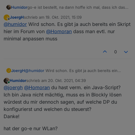
Humidor
go-e ist bestellt, na dann hoffe ich mal, dass ich das
hin bekomme ;)
JoergH
schrieb am
19. Okt. 2021, 15:09
J
zuletzt editiert von
Offline
@
humidor
Wird schon. Es gibt ja auch bereits ein Skript
hier im Forum von
@
Homoran
dass man evtl. nur
minimal anpassen muss
0
JoergH
@
humidor
Wird schon. Es gibt ja auch bereits ein
J
Skript hier im Forum von
@
Homoran
dass man evtl. nur
Humidor
schrieb am
20. Okt. 2021, 04:39
minimal anpassen muss
zuletzt editiert von
Online
@
joergh
@
Homoran
du hast verm. ein Java-Script?
Ich bin Java nicht mächtig, muss es in Blockly lösen
würdest du mir dennoch sagen, auf welche DP du
konfigurierst und welchen du steuerst?
Danke!
hat der go-e nur WLan?