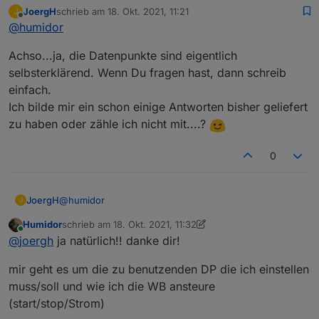
Ja, wo sind die
JoergH
schrieb am
18. Okt. 2021, 11:21
J
zuletzt editiert von
Offline
@
humidor
Achso...ja, die Datenpunkte sind eigentlich
selbsterklärend. Wenn Du fragen hast, dann schreib
einfach.
Ich bilde mir ein schon einige Antworten bisher geliefert
zu haben oder zähle ich nicht mit....?
0
@
humidor
JoergH
J
Humidor
schrieb am
18. Okt. 2021, 11:32
Achso...ja, die Datenpunkte sind eigentlich
zuletzt editiert von Humidor
Online
@
joergh
ja natürlich!! danke dir!
selbsterklärend. Wenn Du fragen hast, dann schreib
einfach.
mir geht es um die zu benutzenden DP die ich einstellen
Ich bilde mir ein schon einige Antworten bisher
geliefert zu haben oder zähle ich nicht mit....?
muss/soll und wie ich die WB ansteure
(start/stop/Strom)