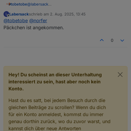
@
labersack
tobetobe
Hallo,
Labersack
schrieb am
2. Aug. 2025, 13:45
L
schön, dass es dein Angebot noch immer gibt. Ich
Deinen ersten Post habe ich gelesen und bin mit den
zuletzt editiert von
Offline
@
tobetobe
@
norfer
habe mittlerweile 4 Stück HM-LC-Sw1-FM mit
Bedingungen einverstanden. Bitte schicke mir deine
verschmortem Si-R und einen ebenfalls defekten
Adresse per PN.
Vielen Dank & Gruß
Päckchen ist angekommen.
HM-LC-Sw2-FM (Fehler unbekannt) hier liegen. Ich
wollte mich zunächst selbst an einer Reparatur
0
versuchen, scheitere aber daran, eine Quelle für die
Si-R zu finden. Von daher hoffe ich auf dich...
Hey! Du scheinst an dieser Unterhaltung
interessiert zu sein, hast aber noch kein
Konto.
Hast du es satt, bei jedem Besuch durch die
gleichen Beiträge zu scrollen? Wenn du dich
für ein Konto anmeldest, kommst du immer
genau dorthin zurück, wo du zuvor warst, und
kannst dich über neue Antworten