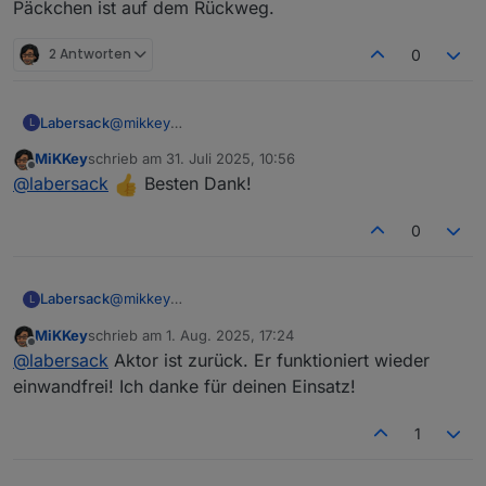
Rücksendelabel ist auf dem Weg.
Päckchen ist auf dem Rückweg.
2 Antworten
0
Labersack
@
mikkey
L
Päckchen ist auf dem Rückweg.
MiKKey
schrieb am
31. Juli 2025, 10:56
zuletzt editiert von
Offline
@
labersack
Besten Dank!
0
Labersack
@
mikkey
L
Päckchen ist auf dem Rückweg.
MiKKey
schrieb am
1. Aug. 2025, 17:24
zuletzt editiert von
Offline
@
labersack
Aktor ist zurück. Er funktioniert wieder
einwandfrei! Ich danke für deinen Einsatz!
1