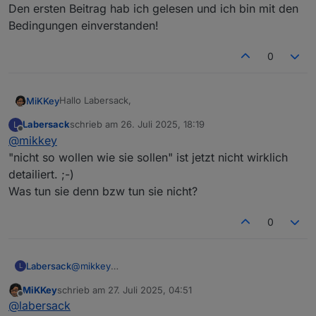
Den ersten Beitrag hab ich gelesen und ich bin mit den
Bedingungen einverstanden!
0
Hallo Labersack,
MiKKey
Labersack
schrieb am
26. Juli 2025, 18:19
L
ich hab hier 2 HM-LC-Sw4-DR 4 Kanal Aktor für
zuletzt editiert von
Offline
@
mikkey
Hutschiene
die nicht so wollen wie sie sollen.
Den ersten Beitrag hab ich gelesen und ich bin mit den
"nicht so wollen wie sie sollen" ist jetzt nicht wirklich
Kannst du die anschauen und ggfls. wieder
Bedingungen einverstanden!
detailiert. ;-)
herstellen?
Was tun sie denn bzw tun sie nicht?
Ggfls. Finden sich meine defekte Rolladenaktoren
auch noch.
Beste Grüße
0
Michael
Labersack
@
mikkey
L
"nicht so wollen wie sie sollen" ist jetzt nicht
MiKKey
schrieb am
27. Juli 2025, 04:51
wirklich detailiert. ;-)
zuletzt editiert von
Offline
@
labersack
Was tun sie denn bzw tun sie nicht?