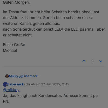
Guten Morgen,
im Testaufbau bricht beim Schalten bereits ohne Last
der Aktor zusammen. Sprich beim schalten eines
weiteren Kanals gehen alle aus.
nach Schalterdrücken blinkt LED/ die LED paarmal, aber
er schaltet nicht.
Beste Grüße
Michael
0
@
labersack
MiKKey
Guten Morgen,
Labersack
schrieb am
27. Juli 2025, 11:45
L
im Testaufbau bricht beim Schalten bereits ohne Last
zuletzt editiert von
Offline
@
mikkey
der Aktor zusammen. Sprich beim schalten eines
weiteren Kanals gehen alle aus.
Beste Grüße
Ja, das klingt nach Kondensator. Adresse kommt per
nach Schalterdrücken blinkt LED/ die LED paarmal, aber
Michael
PN.
er schaltet nicht.