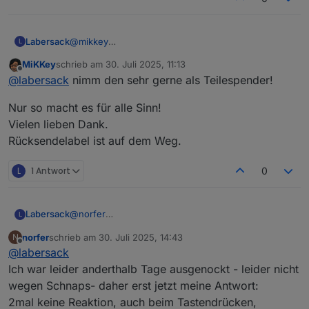
Labersack
@
mikkey
L
Ok, dann sende ich dir den reparierten auf jeden
MiKKey
schrieb am
30. Juli 2025, 11:13
Fall zurück, den defekten darfst du dir aussuchen,
zuletzt editiert von
Offline
@
labersack
nimm den sehr gerne als Teilespender!
ob ich den als Teile-Spender behalte oder ob du
den weiterhin defekt auch im Karton haben
Nur so macht es für alle Sinn!
möchtest.
Vielen lieben Dank.
Rücksendelabel ist auf dem Weg.
L
1 Antwort
0
Labersack
@
norfer
L
Symptome?
norfer
schrieb am
30. Juli 2025, 14:43
N
zuletzt editiert von
Offline
@
labersack
Ich war leider anderthalb Tage ausgenockt - leider nicht
wegen Schnaps- daher erst jetzt meine Antwort:
2mal keine Reaktion, auch beim Tastendrücken,