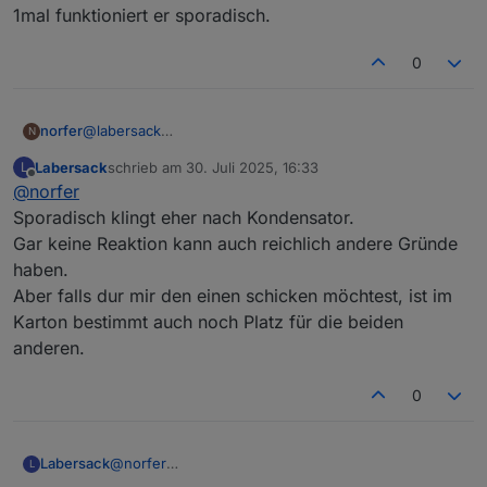
1mal funktioniert er sporadisch.
0
norfer
@
labersack
N
Ich war leider anderthalb Tage ausgenockt - leider nicht
Labersack
schrieb am
30. Juli 2025, 16:33
L
wegen Schnaps- daher erst jetzt meine Antwort:
zuletzt editiert von
Offline
@
norfer
2mal keine Reaktion, auch beim Tastendrücken,
1mal funktioniert er sporadisch.
Sporadisch klingt eher nach Kondensator.
Gar keine Reaktion kann auch reichlich andere Gründe
haben.
Aber falls dur mir den einen schicken möchtest, ist im
Karton bestimmt auch noch Platz für die beiden
anderen.
0
Labersack
@
norfer
L
Sporadisch klingt eher nach Kondensator.