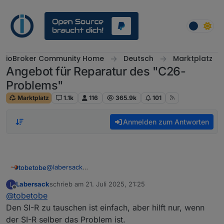
Weiter zum Inhalt
ioBroker Community Home
Deutsch
Marktplatz
Angebot für Reparatur des "C26-
Problems"
Marktplatz
1.1k
116
365.9k
101
Anmelden zum Antworten
@
labersack
tobetobe
Hallo,
Labersack
schrieb am
21. Juli 2025, 21:25
L
schön, dass es dein Angebot noch immer gibt. Ich
Deinen ersten Post habe ich gelesen und bin mit den
zuletzt editiert von
Offline
@
tobetobe
habe mittlerweile 4 Stück HM-LC-Sw1-FM mit
Bedingungen einverstanden. Bitte schicke mir deine
verschmortem Si-R und einen ebenfalls defekten
Adresse per PN.
Vielen Dank & Gruß
Den SI-R zu tauschen ist einfach, aber hilft nur, wenn
HM-LC-Sw2-FM (Fehler unbekannt) hier liegen. Ich
der SI-R selber das Problem ist.