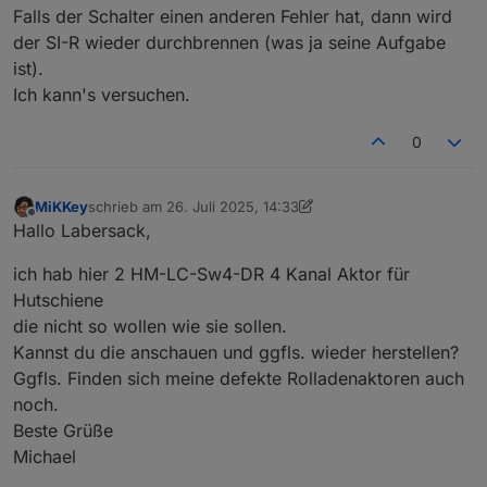
wollte mich zunächst selbst an einer Reparatur
Falls der Schalter einen anderen Fehler hat, dann wird
versuchen, scheitere aber daran, eine Quelle für die
der SI-R wieder durchbrennen (was ja seine Aufgabe
Si-R zu finden. Von daher hoffe ich auf dich...
ist).
Ich kann's versuchen.
0
MiKKey
schrieb am
26. Juli 2025, 14:33
zuletzt editiert von MiKKey
Offline
Hallo Labersack,
ich hab hier 2 HM-LC-Sw4-DR 4 Kanal Aktor für
Hutschiene
die nicht so wollen wie sie sollen.
Kannst du die anschauen und ggfls. wieder herstellen?
Ggfls. Finden sich meine defekte Rolladenaktoren auch
noch.
Beste Grüße
Michael