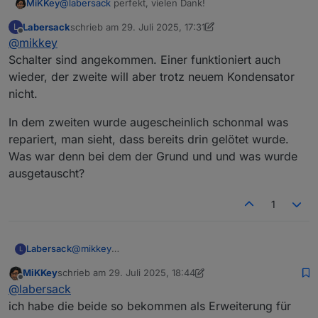
MiKKey
@
labersack
perfekt, vielen Dank!
Ich könnte sogar die Kondensatoren beisteuern, falls
deine Vorräte zur Neige gehen.
Labersack
schrieb am
29. Juli 2025, 17:31
L
Viele Grüße
zuletzt editiert von Labersack
Offline
@
mikkey
norfer
Schalter sind angekommen. Einer funktioniert auch
wieder, der zweite will aber trotz neuem Kondensator
nicht.
In dem zweiten wurde augescheinlich schonmal was
repariert, man sieht, dass bereits drin gelötet wurde.
Was war denn bei dem der Grund und und was wurde
ausgetauscht?
1
@
mikkey
Labersack
L
Schalter sind angekommen. Einer funktioniert auch
MiKKey
schrieb am
29. Juli 2025, 18:44
wieder, der zweite will aber trotz neuem
In dem zweiten wurde augescheinlich schonmal
zuletzt editiert von MiKKey
Offline
@
labersack
Kondensator nicht.
was repariert, man sieht, dass bereits drin gelötet
wurde.
ich habe die beide so bekommen als Erweiterung für
Was war denn bei dem der Grund und und was