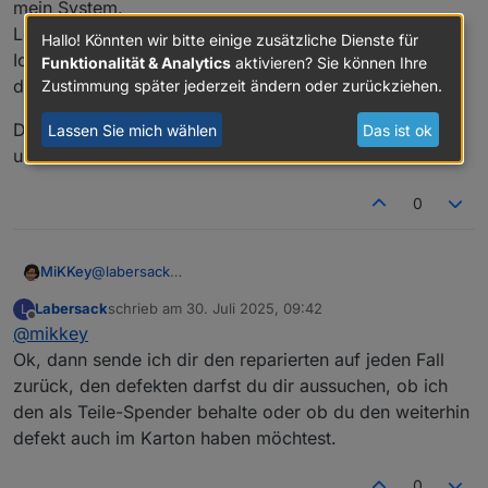
mein System.
wurde ausgetauscht?
Leider hab ich keine weiteren Informationen dazu.
Hallo! Könnten wir bitte einige zusätzliche Dienste für
Ich hatte drei Stück als funktionierend gekauft. Zwei
Funktionalität & Analytics
aktivieren? Sie können Ihre
davon sind jetzt bei dir….
Zustimmung später jederzeit ändern oder zurückziehen.
Der dritte funktioniert in meinem Testaufbau… auch
Lassen Sie mich wählen
Das ist ok
unter Last.
0
@
labersack
MiKKey
ich habe die beide so bekommen als Erweiterung für
Labersack
schrieb am
30. Juli 2025, 09:42
L
mein System.
Der dritte funktioniert in meinem Testaufbau… auch
zuletzt editiert von
Offline
@
mikkey
Leider hab ich keine weiteren Informationen dazu.
unter Last.
Ich hatte drei Stück als funktionierend gekauft. Zwei
Ok, dann sende ich dir den reparierten auf jeden Fall
davon sind jetzt bei dir….
zurück, den defekten darfst du dir aussuchen, ob ich
den als Teile-Spender behalte oder ob du den weiterhin
defekt auch im Karton haben möchtest.
0