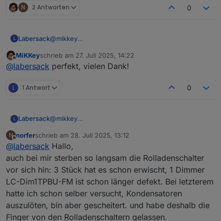
N
2 Antworten
0
Labersack
@
mikkey
L
Ja, das klingt nach Kondensator. Adresse kommt
MiKKey
schrieb am
27. Juli 2025, 14:22
per PN.
zuletzt editiert von
Offline
@
labersack
perfekt, vielen Dank!
L
1 Antwort
0
Labersack
@
mikkey
L
Ja, das klingt nach Kondensator. Adresse kommt
norfer
schrieb am
28. Juli 2025, 13:12
N
per PN.
zuletzt editiert von
Offline
@
labersack
Hallo,
auch bei mir sterben so langsam die Rolladenschalter
vor sich hin: 3 Stück hat es schon erwischt, 1 Dimmer
LC-Dim1TPBU-FM ist schon länger defekt. Bei letzterem
hatte ich schon selber versucht, Kondensatoren
auszulöten, bin aber gescheitert. und habe deshalb die
Finger von den Rolladenschaltern gelassen.