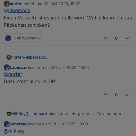
norfer
schrieb am
30. Juli 2025, 18:02
N
Gar keine Reaktion kann auch reichlich andere
zuletzt editiert von
Offline
@
labersack
Gründe haben.
Aber falls dur mir den einen schicken möchtest, ist
Einen Versuch ist es jedenfalls wert. Wohin kann ich das
im Karton bestimmt auch noch Platz für die beiden
Päckchen schicken?
anderen.
L
2 Antworten
0
norfer
@
labersack
N
Einen Versuch ist es jedenfalls wert. Wohin kann ich
Labersack
schrieb am
30. Juli 2025, 18:04
L
das Päckchen schicken?
zuletzt editiert von
Offline
@
norfer
Dazu steht alles im OP.
0
@
labersack
nimm den sehr gerne als Teilespender!
MiKKey
Labersack
schrieb am
31. Juli 2025, 10:08
L
Nur so macht es für alle Sinn!
zuletzt editiert von
Offline
@
mikkey
Vielen lieben Dank.