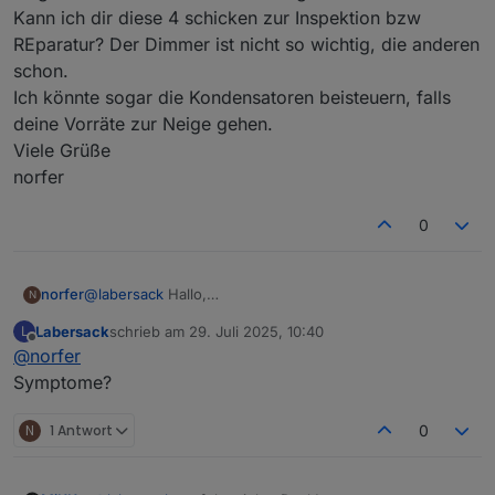
Kann ich dir diese 4 schicken zur Inspektion bzw
REparatur? Der Dimmer ist nicht so wichtig, die anderen
schon.
Ich könnte sogar die Kondensatoren beisteuern, falls
deine Vorräte zur Neige gehen.
Viele Grüße
norfer
0
norfer
@
labersack
Hallo,
N
auch bei mir sterben so langsam die Rolladenschalter
Labersack
schrieb am
29. Juli 2025, 10:40
L
vor sich hin: 3 Stück hat es schon erwischt, 1 Dimmer
zuletzt editiert von
Offline
@
norfer
LC-Dim1TPBU-FM ist schon länger defekt. Bei letzterem
hatte ich schon selber versucht, Kondensatoren
Symptome?
auszulöten, bin aber gescheitert. und habe deshalb die
Finger von den Rolladenschaltern gelassen.
N
1 Antwort
0
Kann ich dir diese 4 schicken zur Inspektion bzw
REparatur? Der Dimmer ist nicht so wichtig, die anderen
schon.