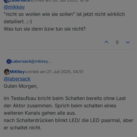
ich hab hier 2 HM-LC-Sw4-DR 4 Kanal Aktor für
zuletzt editiert von
Offline
@
mikkey
Hutschiene
die nicht so wollen wie sie sollen.
Den ersten Beitrag hab ich gelesen und ich bin mit den
"nicht so wollen wie sie sollen" ist jetzt nicht wirklich
Kannst du die anschauen und ggfls. wieder
Bedingungen einverstanden!
detailiert. ;-)
herstellen?
Was tun sie denn bzw tun sie nicht?
Ggfls. Finden sich meine defekte Rolladenaktoren
auch noch.
Beste Grüße
0
Michael
Labersack
@
mikkey
L
"nicht so wollen wie sie sollen" ist jetzt nicht
MiKKey
schrieb am
27. Juli 2025, 04:51
wirklich detailiert. ;-)
zuletzt editiert von
Offline
@
labersack
Was tun sie denn bzw tun sie nicht?
Guten Morgen,
im Testaufbau bricht beim Schalten bereits ohne Last
der Aktor zusammen. Sprich beim schalten eines
weiteren Kanals gehen alle aus.
nach Schalterdrücken blinkt LED/ die LED paarmal, aber
er schaltet nicht.