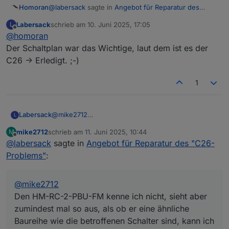
@
labersack
sagte in
Angebot für Reparatur des
Homoran
"C26-Problems"
:
Labersack
schrieb am
10. Juni 2025, 17:05
L
zuletzt editiert von
Offline
@
homoran
Schalter
Der Schaltplan war das Wichtige, laut dem ist es der
C26 -> Erledigt. ;-)
Sender ;-)
kann ich die Anleitung wieder vergraben oder
1
brauchst du noch was?
Labersack
@
mike2712
L
Den HM-RC-2-PBU-FM kenne ich nicht, sieht aber
mike2712
schrieb am
11. Juni 2025, 10:44
M
zumindest mal so aus, als ob er eine ähnliche
zuletzt editiert von
Offline
@
labersack
sagte in
Angebot für Reparatur des "C26-
Baureihe wie die betroffenen Schalter sind, kann
ich also mal reinsehen.(Hat jemand den Schaltplan?)
Problems"
:
HM-LC-Sw1PBU-FM und HM-LC-Dim1TPBU-FM
sind kein Problem, schaue ich mir an.
Die HmIP Komponenten sind allerdings nicht von
@
mike2712
diesem Problem betroffen, da ist wohl was anderes
Den HM-RC-2-PBU-FM kenne ich nicht, sieht aber
defekt, die brauchst du nicht mitzuschicken.
zumindest mal so aus, als ob er eine ähnliche
Baureihe wie die betroffenen Schalter sind, kann ich