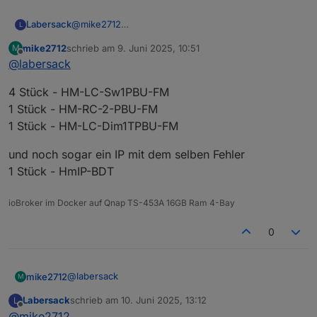
Labersack
@
mike2712
L
Vielleicht. Sind es Schalter aus der Liste im OP?
mike2712
schrieb am
9. Juni 2025, 10:51
M
zuletzt editiert von
Offline
@
labersack
4 Stück - HM-LC-Sw1PBU-FM
1 Stück - HM-RC-2-PBU-FM
1 Stück - HM-LC-Dim1TPBU-FM
und noch sogar ein IP mit dem selben Fehler
1 Stück - HmIP-BDT
ioBroker im Docker auf Qnap TS-453A 16GB Ram 4-Bay
0
@
labersack
mike2712
M
Labersack
schrieb am
10. Juni 2025, 13:12
L
4 Stück - HM-LC-Sw1PBU-FM
zuletzt editiert von
Offline
@
mike2712
1 Stück - HM-RC-2-PBU-FM