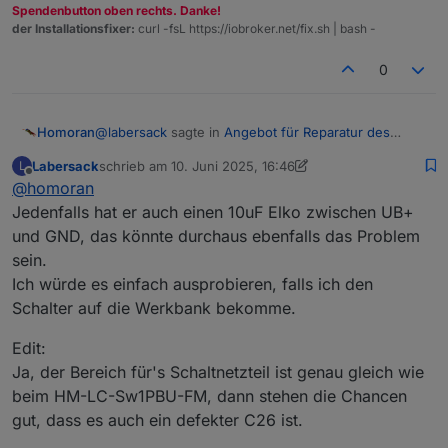
Spendenbutton oben rechts. Danke!
der Installationsfixer:
curl -fsL https://iobroker.net/fix.sh | bash -
0
@
labersack
sagte in
Angebot für Reparatur des
Homoran
"C26-Problems"
:
Labersack
schrieb am
10. Juni 2025, 16:46
L
zuletzt editiert von Labersack
6. Okt. 2025, 18:48
Offline
@
homoran
Hat jemand den Schaltplan?
Jedenfalls hat er auch einen 10uF Elko zwischen UB+
und GND, das könnte durchaus ebenfalls das Problem
müsste ich mal sehen, aber
sein.
@
labersack
sagte in
Angebot für Reparatur des
Ich würde es einfach ausprobieren, falls ich den
"C26-Problems"
:
Schalter auf die Werkbank bekomme.
HM-
RC
-2-PBU-FM
Edit:
Ja, der Bereich für's Schaltnetzteil ist genau gleich wie
das ist ein Wandtaster (remote control), kein Aktor.
beim HM-LC-Sw1PBU-FM, dann stehen die Chancen
gut, dass es auch ein defekter C26 ist.
hat der wirklich die selbe Problematik?