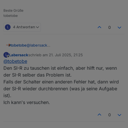
Beste Grüße
tobetobe
L
4 Antworten
0
@
labersack
tobetobe
Hallo,
Labersack
schrieb am
21. Juli 2025, 21:25
L
schön, dass es dein Angebot noch immer gibt. Ich
Deinen ersten Post habe ich gelesen und bin mit den
zuletzt editiert von
Offline
@
tobetobe
habe mittlerweile 4 Stück HM-LC-Sw1-FM mit
Bedingungen einverstanden. Bitte schicke mir deine
verschmortem Si-R und einen ebenfalls defekten
Adresse per PN.
Vielen Dank & Gruß
Den SI-R zu tauschen ist einfach, aber hilft nur, wenn
HM-LC-Sw2-FM (Fehler unbekannt) hier liegen. Ich
der SI-R selber das Problem ist.
wollte mich zunächst selbst an einer Reparatur
Falls der Schalter einen anderen Fehler hat, dann wird
versuchen, scheitere aber daran, eine Quelle für die
der SI-R wieder durchbrennen (was ja seine Aufgabe
Si-R zu finden. Von daher hoffe ich auf dich...
ist).
Ich kann's versuchen.
0