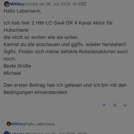
MiKKey
schrieb am
26. Juli 2025, 14:33
zuletzt editiert von MiKKey
Offline
Hallo Labersack,
ich hab hier 2 HM-LC-Sw4-DR 4 Kanal Aktor für
Hutschiene
die nicht so wollen wie sie sollen.
Kannst du die anschauen und ggfls. wieder herstellen?
Ggfls. Finden sich meine defekte Rolladenaktoren auch
noch.
Beste Grüße
Michael
Den ersten Beitrag hab ich gelesen und ich bin mit den
Bedingungen einverstanden!
0
Hallo Labersack,
MiKKey
Labersack
schrieb am
26. Juli 2025, 18:19
L