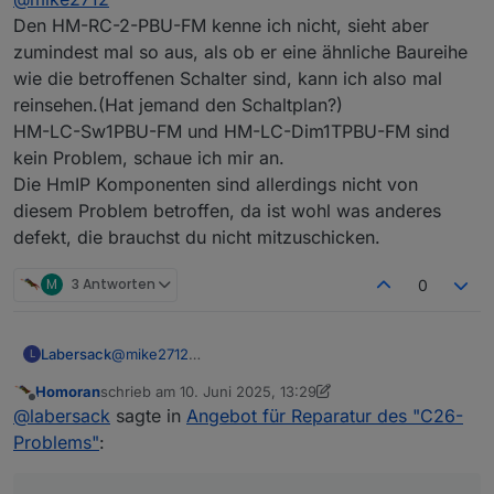
1 Stück - HM-LC-Dim1TPBU-FM
und noch sogar ein IP mit dem selben Fehler
Den HM-RC-2-PBU-FM kenne ich nicht, sieht aber
1 Stück - HmIP-BDT
zumindest mal so aus, als ob er eine ähnliche Baureihe
wie die betroffenen Schalter sind, kann ich also mal
reinsehen.(Hat jemand den Schaltplan?)
HM-LC-Sw1PBU-FM und HM-LC-Dim1TPBU-FM sind
kein Problem, schaue ich mir an.
Die HmIP Komponenten sind allerdings nicht von
diesem Problem betroffen, da ist wohl was anderes
defekt, die brauchst du nicht mitzuschicken.
M
3 Antworten
0
Labersack
@
mike2712
L
Den HM-RC-2-PBU-FM kenne ich nicht, sieht aber
Homoran
schrieb am
10. Juni 2025, 13:29
zumindest mal so aus, als ob er eine ähnliche
zuletzt editiert von Homoran
6. Okt. 2025, 15:38
Offline
@
labersack
sagte in
Angebot für Reparatur des "C26-
Baureihe wie die betroffenen Schalter sind, kann
ich also mal reinsehen.(Hat jemand den Schaltplan?)
Problems"
:
HM-LC-Sw1PBU-FM und HM-LC-Dim1TPBU-FM
sind kein Problem, schaue ich mir an.