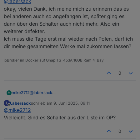
@
labersack
Tropfen, der das Fass zum Überlaufen, bzw die
Spannung zum Einbrechen bringt?
okay, vielen Dank, ich meine mich zu erinnern das es
bei anderen auch so angefangen ist, später ging es
dann über den Schalter auch nicht mehr. Also ein
weiterer defekter.
Ich muss die Tage erst mal wieder nach Polen, darf ich
dir meine gesammelten Werke mal zukommen lassen?
ioBroker im Docker auf Qnap TS-453A 16GB Ram 4-Bay
0
mike2712
@
labersack
M
okay, vielen Dank, ich meine mich zu erinnern das es
Labersack
schrieb am
9. Juni 2025, 09:11
L
bei anderen auch so angefangen ist, später ging es
zuletzt editiert von
Offline
@
mike2712
dann über den Schalter auch nicht mehr. Also ein
weiterer defekter.
Vielleicht. Sind es Schalter aus der Liste im OP?
Ich muss die Tage erst mal wieder nach Polen, darf
ich dir meine gesammelten Werke mal zukommen
0
lassen?