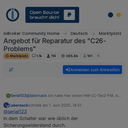
Weiter zum Inhalt
ioBroker Community Home
Deutsch
Marktplatz
Angebot für Reparatur des "C26-
Problems"
Marktplatz
1.1k
116
365.6k
101
Anmelden zum Antworten
Serial123
@
labersack
Ich habe hier einen HM-LC-Sw2-FM, der
leider gar kein Lebenszeichen mehr von sich gibt
Labersack
schrieb am
1. Juni 2025, 14:51
L
(kein LED Signal nach Strom). Siehst du hier Chancen
zuletzt editiert von
Offline
@
serial123
für eine Wiederbelebung? Dann würde ich ihn
begleitet von einer Gummibärchenstaffel auf den
In dem Schalter war wie üblich der
Weg bringen...
Sicherungswiderstand durch.