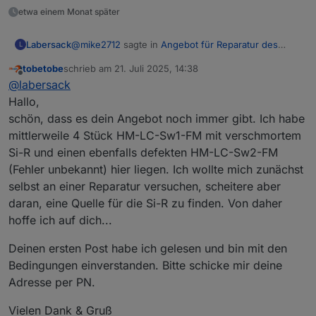
etwa einem Monat später
@
mike2712
sagte in
Angebot für Reparatur des
Labersack
L
"C26-Problems"
:
tobetobe
schrieb am
21. Juli 2025, 14:38
zuletzt editiert von
Offline
Deine Adresse sollte ich noch per Privat Chat
@
labersack
haben wenn Du nicht umgezogen bist.
Hallo,
Die ist noch immer unverändert.
schön, dass es dein Angebot noch immer gibt. Ich habe
mittlerweile 4 Stück HM-LC-Sw1-FM mit verschmortem
Si-R und einen ebenfalls defekten HM-LC-Sw2-FM
(Fehler unbekannt) hier liegen. Ich wollte mich zunächst
selbst an einer Reparatur versuchen, scheitere aber
daran, eine Quelle für die Si-R zu finden. Von daher
hoffe ich auf dich...
Deinen ersten Post habe ich gelesen und bin mit den
Bedingungen einverstanden. Bitte schicke mir deine
Adresse per PN.
Vielen Dank & Gruß