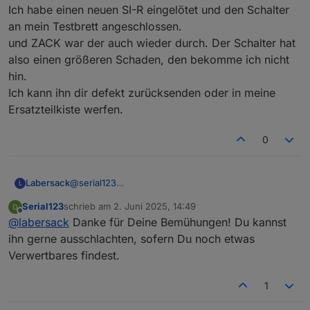
Besten Dank und Gruß,
Ich habe einen neuen SI-R eingelötet und den Schalter
Serial123
an mein Testbrett angeschlossen.
und ZACK war der auch wieder durch. Der Schalter hat
also einen größeren Schaden, den bekomme ich nicht
hin.
Ich kann ihn dir defekt zurücksenden oder in meine
Ersatzteilkiste werfen.
0
Labersack
@
serial123
L
In dem Schalter war wie üblich der
Serial123
schrieb am
2. Juni 2025, 14:49
Sicherungswiderstand durch.
zuletzt editiert von
Offline
@
labersack
Danke für Deine Bemühungen! Du kannst
Ich habe einen neuen SI-R eingelötet und den
Schalter an mein Testbrett angeschlossen.
ihn gerne ausschlachten, sofern Du noch etwas
und ZACK war der auch wieder durch. Der Schalter
Verwertbares findest.
hat also einen größeren Schaden, den bekomme ich
nicht hin.
1
Ich kann ihn dir defekt zurücksenden oder in meine
Ersatzteilkiste werfen.