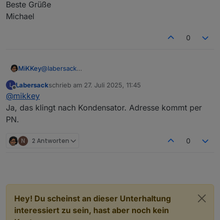
Beste Grüße
Michael
0
@
labersack
MiKKey
Guten Morgen,
Labersack
schrieb am
27. Juli 2025, 11:45
L
im Testaufbau bricht beim Schalten bereits ohne Last
zuletzt editiert von
Offline
@
mikkey
der Aktor zusammen. Sprich beim schalten eines
weiteren Kanals gehen alle aus.
Beste Grüße
Ja, das klingt nach Kondensator. Adresse kommt per
nach Schalterdrücken blinkt LED/ die LED paarmal, aber
Michael
PN.
er schaltet nicht.
N
2 Antworten
0
Hey! Du scheinst an dieser Unterhaltung
interessiert zu sein, hast aber noch kein