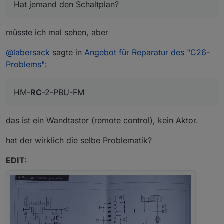
Die HmIP Komponenten sind allerdings nicht von
Hat jemand den Schaltplan?
diesem Problem betroffen, da ist wohl was anderes
defekt, die brauchst du nicht mitzuschicken.
müsste ich mal sehen, aber
@
labersack
sagte in
Angebot für Reparatur des "C26-
Problems"
:
HM-
RC
-2-PBU-FM
das ist ein Wandtaster (remote control), kein Aktor.
hat der wirklich die selbe Problematik?
EDIT: