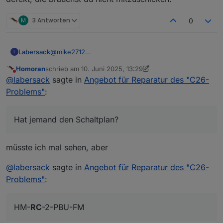
M
3 Antworten
0
Labersack
@
mike2712
L
Den HM-RC-2-PBU-FM kenne ich nicht, sieht aber
Homoran
schrieb am
10. Juni 2025, 13:29
zumindest mal so aus, als ob er eine ähnliche
zuletzt editiert von Homoran
6. Okt. 2025, 15:38
Nicht stören
@
labersack
sagte in
Angebot für Reparatur des "C26-
Baureihe wie die betroffenen Schalter sind, kann
ich also mal reinsehen.(Hat jemand den Schaltplan?)
Problems"
:
HM-LC-Sw1PBU-FM und HM-LC-Dim1TPBU-FM
sind kein Problem, schaue ich mir an.
Die HmIP Komponenten sind allerdings nicht von
Hat jemand den Schaltplan?
diesem Problem betroffen, da ist wohl was anderes
defekt, die brauchst du nicht mitzuschicken.
müsste ich mal sehen, aber
@
labersack
sagte in
Angebot für Reparatur des "C26-
Problems"
:
HM-
RC
-2-PBU-FM