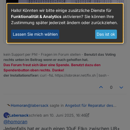
Hallo! Könnten wir bitte einige zusätzliche Dienste für
Funktionalität & Analytics
aktivieren? Sie können Ihre
Zustimmung später jederzeit ändern oder zurückziehen.
Lassen Sie mich wählen
Das ist ok
kein Support per PN! - Fragen im Forum stellen -
Benutzt das Voting
rechts unten im Beitrag wenn er euch geholfen hat.
Das Forum freut sich über eine Spende. Benutzt dazu den
Spendenbutton oben rechts. Danke!
der Installationsfixer:
curl -fsL https://iobroker.net/fix.sh | bash -
0
@
labersack
sagte in
Angebot für Reparatur des
Homoran
"C26-Problems"
:
Labersack
schrieb am
10. Juni 2025, 16:46
L
zuletzt editiert von Labersack
6. Okt. 2025, 18:48
Offline
@
homoran
Hat jemand den Schaltplan?
Jedenfalls hat er auch einen 10uF Elko zwischen UB+