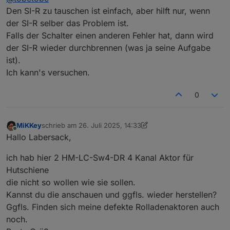
verschmortem Si-R und einen ebenfalls defekten
Adresse per PN.
Vielen Dank & Gruß
Den SI-R zu tauschen ist einfach, aber hilft nur, wenn
HM-LC-Sw2-FM (Fehler unbekannt) hier liegen. Ich
der SI-R selber das Problem ist.
wollte mich zunächst selbst an einer Reparatur
Falls der Schalter einen anderen Fehler hat, dann wird
versuchen, scheitere aber daran, eine Quelle für die
der SI-R wieder durchbrennen (was ja seine Aufgabe
Si-R zu finden. Von daher hoffe ich auf dich...
ist).
Ich kann's versuchen.
0
MiKKey
schrieb am
26. Juli 2025, 14:33
zuletzt editiert von MiKKey
Offline
Hallo Labersack,
ich hab hier 2 HM-LC-Sw4-DR 4 Kanal Aktor für
Hutschiene
die nicht so wollen wie sie sollen.
Kannst du die anschauen und ggfls. wieder herstellen?
Ggfls. Finden sich meine defekte Rolladenaktoren auch
noch.