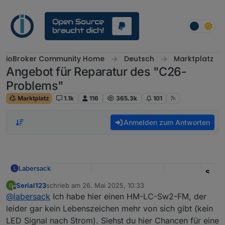
Weiter zum Inhalt
ioBroker Community Home
Deutsch
Marktplatz
Angebot für Reparatur des "C26-
Problems"
Marktplatz
1.1k
116
365.3k
101
Anmelden zum Antworten
Labersack
L
S
I
Serial123
schrieb am
26. Mai 2025, 10:33
zuletzt editiert von
Kondens
-
Offline
@
labersack
Ich habe hier einen HM-LC-Sw2-FM, der
Modell
Funktion
ator
R
leider gar kein Lebenszeichen mehr von sich gibt (kein
HM-LC-
Unterputz
?
?
LED Signal nach Strom). Siehst du hier Chancen für eine