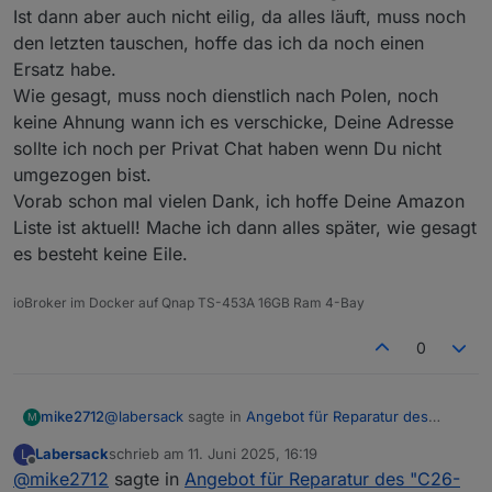
Ist dann aber auch nicht eilig, da alles läuft, muss noch
den letzten tauschen, hoffe das ich da noch einen
Ersatz habe.
Wie gesagt, muss noch dienstlich nach Polen, noch
keine Ahnung wann ich es verschicke, Deine Adresse
sollte ich noch per Privat Chat haben wenn Du nicht
umgezogen bist.
Vorab schon mal vielen Dank, ich hoffe Deine Amazon
Liste ist aktuell! Mache ich dann alles später, wie gesagt
es besteht keine Eile.
ioBroker im Docker auf Qnap TS-453A 16GB Ram 4-Bay
0
@
labersack
sagte in
Angebot für Reparatur des
mike2712
M
"C26-Problems"
:
Labersack
schrieb am
11. Juni 2025, 16:19
L
zuletzt editiert von
Offline
@
mike2712
sagte in
@
mike2712
Angebot für Reparatur des "C26-