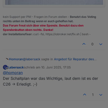
kein Support per PN! - Fragen im Forum stellen -
Benutzt das Voting
rechts unten im Beitrag wenn er euch geholfen hat.
Das Forum freut sich über eine Spende. Benutzt dazu den
Spendenbutton oben rechts. Danke!
der Installationsfixer:
curl -fsL https://iobroker.net/fix.sh | bash -
0
@
labersack
sagte in
Angebot für Reparatur des
Homoran
"C26-Problems"
:
Labersack
schrieb am
10. Juni 2025, 17:05
L
zuletzt editiert von
Offline
@
homoran
Schalter
Der Schaltplan war das Wichtige, laut dem ist es der
C26 -> Erledigt. ;-)
Sender ;-)
kann ich die Anleitung wieder vergraben oder
1
brauchst du noch was?