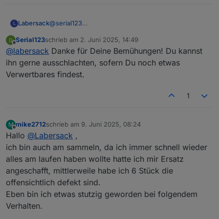
HM-RC-
Unterputz 2-Kanal-
C26
1
1
2-PBU-
Sender
(SM
0
K
Labersack
@
serial123
L
FM
D)
u
In dem Schalter war wie üblich der
F
Serial123
schrieb am
2. Juni 2025, 14:49
Sicherungswiderstand durch.
zuletzt editiert von
Offline
@
labersack
Danke für Deine Bemühungen! Du kannst
Ich habe einen neuen SI-R eingelötet und den
evtl.
Schalter an mein Testbrett angeschlossen.
ihn gerne ausschlachten, sofern Du noch etwas
weitere
und ZACK war der auch wieder durch. Der Schalter
Verwertbares findest.
hat also einen größeren Schaden, den bekomme ich
Anzahl
1-99
nicht hin.
1
Ich kann ihn dir defekt zurücksenden oder in meine
Preis pro
Keine €
Ersatzteilkiste werfen.
Stück
mike2712
schrieb am
9. Juni 2025, 08:24
M
Versand
Versand hin und
zuletzt editiert von
Offline
Hallo
@
Labersack
,
zurück auf eure
Kosten
ich bin auch am sammeln, da ich immer schnell wieder
alles am laufen haben wollte hatte ich mir Ersatz
angeschafft, mittlerweile habe ich 6 Stück die
Schaltplan gesucht: Schalter, an denen ich erst
wieder Kondensatoren austauschen werde,
offensichtlich defekt sind.
nachdem ich einen Schaltplan gefunden habe:
Eben bin ich etwas stutzig geworden bei folgendem
Verhalten.
HM-LC-
Homematic Unterputz
BL1-FM
Rollladenaktor