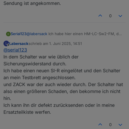
begleitet von einer Gummibärchenstaffel auf den
Sendung ist angekommen.
HM-LC-
Unterputz-Schalter
C26
1
Weg bringen...
Sw1PBU-
0
Besten Dank und Gruß,
0
FM
u
Serial123
F
HM-LC-
Funk-Schaltaktor
?
?
2
Serial123
@
labersack
Ich habe hier einen HM-LC-Sw2-FM, der
Sw2-FM
2fach,
K
leider gar kein Lebenszeichen mehr von sich gibt
Labersack
schrieb am
1. Juni 2025, 14:51
L
Unterputzmontage
2
(kein LED Signal nach Strom). Siehst du hier Chancen
zuletzt editiert von
Offline
@
serial123
für eine Wiederbelebung? Dann würde ich ihn
HM-LC-
Funk-Schaltaktor
C16
1
2
begleitet von einer Gummibärchenstaffel auf den
In dem Schalter war wie üblich der
Sw2-PB-
2fach,
0
K
Weg bringen...
Sicherungswiderstand durch.
FM
Unterputzmontage
u
2
Besten Dank und Gruß,
Ich habe einen neuen SI-R eingelötet und den Schalter
F
Serial123
an mein Testbrett angeschlossen.
HM-LC-
4fach Schaltaktor
C7
1
1
und ZACK war der auch wieder durch. Der Schalter hat
Sw4-DR
Hutschiene
0
K
also einen größeren Schaden, den bekomme ich nicht
0
hin.
u
F
Ich kann ihn dir defekt zurücksenden oder in meine
Ersatzteilkiste werfen.
HM-LC-
Funk-Schaltaktor
?
?
Sw4-SM
4fach,
0
Aufputzmontage