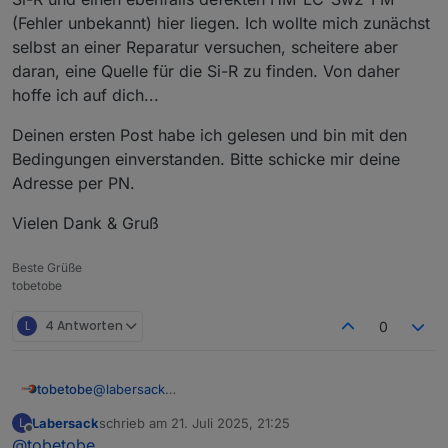
(Fehler unbekannt) hier liegen. Ich wollte mich zunächst
selbst an einer Reparatur versuchen, scheitere aber
daran, eine Quelle für die Si-R zu finden. Von daher
hoffe ich auf dich...
Deinen ersten Post habe ich gelesen und bin mit den
Bedingungen einverstanden. Bitte schicke mir deine
Adresse per PN.
Vielen Dank & Gruß
Beste Grüße
tobetobe
L
4 Antworten
0
@
labersack
tobetobe
Hallo,
Labersack
schrieb am
21. Juli 2025, 21:25
L
schön, dass es dein Angebot noch immer gibt. Ich
Deinen ersten Post habe ich gelesen und bin mit den
zuletzt editiert von
Offline
@
tobetobe
habe mittlerweile 4 Stück HM-LC-Sw1-FM mit
Bedingungen einverstanden. Bitte schicke mir deine