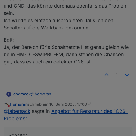
und GND, das könnte durchaus ebenfalls das Problem
müsste ich mal sehen, aber
sein.
@
labersack
sagte in
Angebot für Reparatur des
Ich würde es einfach ausprobieren, falls ich den
"C26-Problems"
:
Schalter auf die Werkbank bekomme.
HM-
RC
-2-PBU-FM
Edit:
Ja, der Bereich für's Schaltnetzteil ist genau gleich wie
das ist ein Wandtaster (remote control), kein Aktor.
beim HM-LC-Sw1PBU-FM, dann stehen die Chancen
gut, dass es auch ein defekter C26 ist.
hat der wirklich die selbe Problematik?
EDIT:
1
reicht das?
@
homoran
Labersack
L
EDIT2: Stückliste
Jedenfalls hat er auch einen 10uF Elko zwischen
Homoran
schrieb am
10. Juni 2025, 17:00
UB+ und GND, das könnte durchaus ebenfalls das
Edit:
zuletzt editiert von Homoran
6. Okt. 2025, 19:02
Nicht stören
@
labersack
sagte in
Angebot für Reparatur des "C26-
Problem sein.
Ja, der Bereich für's Schaltnetzteil ist genau gleich
Ich würde es einfach ausprobieren, falls ich den
wie beim HM-LC-Sw1PBU-FM, dann stehen die
Problems"
:
Schalter auf die Werkbank bekomme.
Chancen gut, dass es auch ein defekter C26 ist.
Schalter