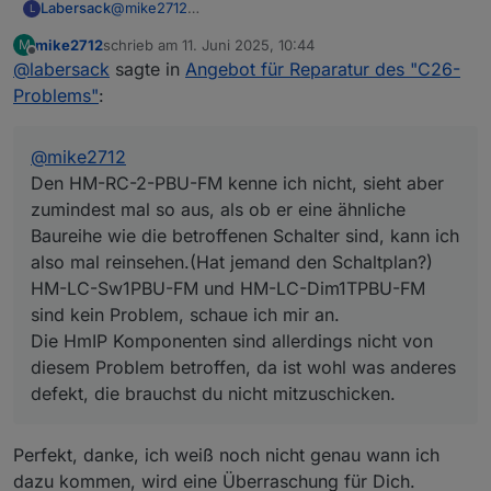
Labersack
@
mike2712
L
Den HM-RC-2-PBU-FM kenne ich nicht, sieht aber
mike2712
schrieb am
11. Juni 2025, 10:44
M
zumindest mal so aus, als ob er eine ähnliche
zuletzt editiert von
Offline
@
labersack
sagte in
Angebot für Reparatur des "C26-
Baureihe wie die betroffenen Schalter sind, kann
ich also mal reinsehen.(Hat jemand den Schaltplan?)
Problems"
:
HM-LC-Sw1PBU-FM und HM-LC-Dim1TPBU-FM
sind kein Problem, schaue ich mir an.
Die HmIP Komponenten sind allerdings nicht von
@
mike2712
diesem Problem betroffen, da ist wohl was anderes
Den HM-RC-2-PBU-FM kenne ich nicht, sieht aber
defekt, die brauchst du nicht mitzuschicken.
zumindest mal so aus, als ob er eine ähnliche
Baureihe wie die betroffenen Schalter sind, kann ich
also mal reinsehen.(Hat jemand den Schaltplan?)
HM-LC-Sw1PBU-FM und HM-LC-Dim1TPBU-FM
sind kein Problem, schaue ich mir an.
Die HmIP Komponenten sind allerdings nicht von
diesem Problem betroffen, da ist wohl was anderes
defekt, die brauchst du nicht mitzuschicken.
Perfekt, danke, ich weiß noch nicht genau wann ich
dazu kommen, wird eine Überraschung für Dich.