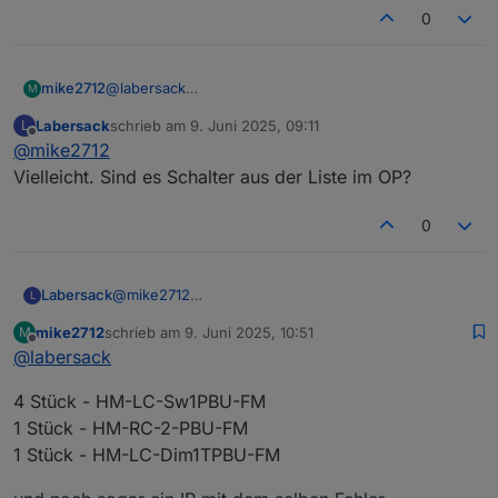
0
mike2712
@
labersack
M
okay, vielen Dank, ich meine mich zu erinnern das es
Labersack
schrieb am
9. Juni 2025, 09:11
L
bei anderen auch so angefangen ist, später ging es
zuletzt editiert von
Offline
@
mike2712
dann über den Schalter auch nicht mehr. Also ein
weiterer defekter.
Vielleicht. Sind es Schalter aus der Liste im OP?
Ich muss die Tage erst mal wieder nach Polen, darf
ich dir meine gesammelten Werke mal zukommen
0
lassen?
Labersack
@
mike2712
L
Vielleicht. Sind es Schalter aus der Liste im OP?
mike2712
schrieb am
9. Juni 2025, 10:51
M
zuletzt editiert von
Offline
@
labersack
4 Stück - HM-LC-Sw1PBU-FM
1 Stück - HM-RC-2-PBU-FM
1 Stück - HM-LC-Dim1TPBU-FM