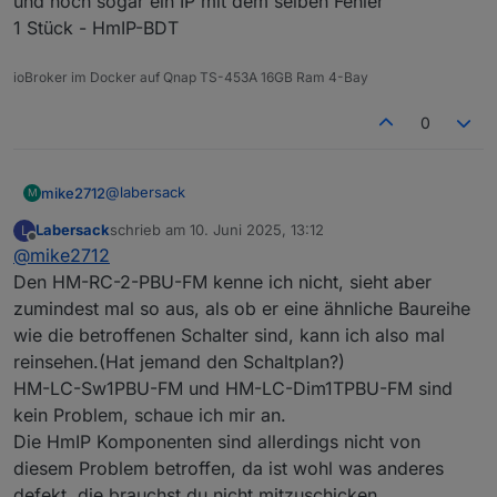
und noch sogar ein IP mit dem selben Fehler
1 Stück - HmIP-BDT
ioBroker im Docker auf Qnap TS-453A 16GB Ram 4-Bay
0
@
labersack
mike2712
M
Labersack
schrieb am
10. Juni 2025, 13:12
L
4 Stück - HM-LC-Sw1PBU-FM
zuletzt editiert von
Offline
@
mike2712
1 Stück - HM-RC-2-PBU-FM
1 Stück - HM-LC-Dim1TPBU-FM
und noch sogar ein IP mit dem selben Fehler
Den HM-RC-2-PBU-FM kenne ich nicht, sieht aber
1 Stück - HmIP-BDT
zumindest mal so aus, als ob er eine ähnliche Baureihe
wie die betroffenen Schalter sind, kann ich also mal
reinsehen.(Hat jemand den Schaltplan?)
HM-LC-Sw1PBU-FM und HM-LC-Dim1TPBU-FM sind
kein Problem, schaue ich mir an.
Die HmIP Komponenten sind allerdings nicht von
diesem Problem betroffen, da ist wohl was anderes
defekt, die brauchst du nicht mitzuschicken.