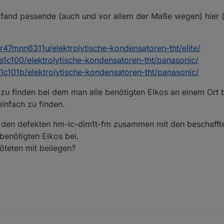
d fand passende (auch und vor allem der Maße wegen) hier (
r47mnn6311u/elektrolytische-kondensatoren-tht/elite/
a1c100/elektrolytische-kondensatoren-tht/panasonic/
r1c101b/elektrolytische-kondensatoren-tht/panasonic/
r zu finden bei dem man alle benötigten Elkos an einem Or
einfach zu finden.
n den defekten hm-lc-dim1t-fm zusammen mit den beschafft
benötigten Elkos bei.
löteten mit beilegen?