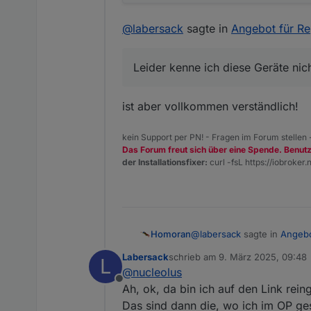
@
labersack
sagte in
Angebot für R
Leider kenne ich diese Geräte nicht
ist aber vollkommen verständlich!
kein Support per PN! - Fragen im Forum stellen
Das Forum freut sich über eine Spende. Benut
der Installationsfixer:
curl -fsL https://iobroker.n
@
labersack
sagte in
Angebo
Homoran
Labersack
schrieb am
9. März 2025, 09:48
L
zuletzt editiert von
@
nucleolus
ich habe auch keine Wi
Offline
Ah, ok, da bin ich auf den Link rein
Das sind dann die, wo ich im OP ge
das sind die ganz normalen