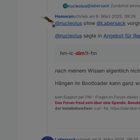
@
labersack
Zunächst einmal
nucleolus
N
Ich selber habe derzeit 6 
Homoran
schrieb am
9. März 2025, 09:26
erfolgreichem boot neu st
Ich habe nun bei 3 Aktoren
zuletzt editiert von
@
nucleolus
ohne
@
Labersack
vorgr
Leistung senken.
https://blog.fh-kaernten.at
Offline
Allerdings sind die Beinch
Die Elkos habe ich recherc
@
nucleolus
sagte in
Angebot für Re
wieder zusammenzulöten.
mag):
https://www.tme.eu/de/deta
https://www.tme.eu/de/deta
hm-lc-
dim
1t-fm
https://www.tme.eu/de/deta
War echt nicht einfach ne
der erste war echt nicht ei
Nun meine Frage, darf ich 
nach meinem Wissen eigentlich nich
lege auch in Anzahl >200% 
Oder darf ich dir sogar die 
Es liegt bei euch Sensei.
Hängen im Bootloader kann ganz wa
Mit bestem Gruß aus Südh
kein Support per PN! - Fragen im Forum stellen
Das Forum freut sich über eine Spende. Benut
der Installationsfixer:
curl -fsL https://iobroker.n
Labersack
schrieb am
9. März 2025, 09:34