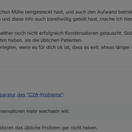
 schon Mühe reingesteckt hast, und auch den Aufwand betrie
nd diese Info auch bereitwillig geteilt hast, mache ich hie
seither noch nicht erfolgreich Kondensatoren getauscht. Sollt
ten haben, als die üblichen Patienten.
rlegten, wenn es für dich ok ist, dass es evtl. etwas länger
Link reingefallen, weil da zuerst von Wired-Geräten die Rede ist.
 im OP geschrieben habe, dass ich ohne Schaltplan keine Konensatoren 
eparatur des "C26-Problems"
:
ich selbst schon Mühe reingesteckt hast, und auch den Aufwand betrieb
d diese Info auch bereitwillig geteilt hast, mache ich hier gerne eine
atte ich seither noch nicht erfolgreich Kondensatoren getauscht. Sollte d
onensatoren mehr wechseln will.
sichten haben, als die üblichen Patienten.
uch die zerlegten, wenn es für dich ok ist, dass es evtl. etwas länger d
toren das übliche Problem gar nicht haben.