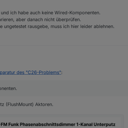
t, und ich habe auch keine Wired-Komponenten.
arieren, aber danach nicht überprüfen.
ie ungetestet rausgebe, muss ich hier leider ablehnen.
räte nicht, und ich habe auch keine Wired-Komponenten.
leicht reparieren, aber danach nicht überprüfen.
eparatur des "C26-Problems"
:
halten, nie ungetestet rausgebe, muss ich hier leider ablehnen.
onenten.
tz (FlushMount) Aktoren.