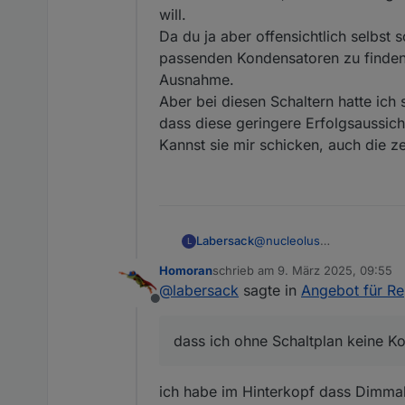
will.
Da du ja aber offensichtlich selbst
passenden Kondensatoren zu finden u
Ausnahme.
Aber bei diesen Schaltern hatte ich 
dass diese geringere Erfolgsaussich
Kannst sie mir schicken, auch die ze
Labersack
@
nucleolus
L
Ah, ok, da bin ich auf den 
Homoran
schrieb am
9. März 2025, 09:55
Das sind dann die, wo ich
zuletzt editiert von
@
labersack
sagte in
Angebot für R
Da du ja aber offensichtl
Offline
Kondensatoren zu finden un
Aber bei diesen Schaltern h
dass ich ohne Schaltplan keine K
diese geringere Erfolgsaus
Kannst sie mir schicken, a
ich habe im Hinterkopf dass Dimmak