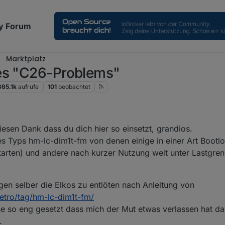
y Forum
Marktplatz
des "C26-Problems"
365.1k
aufrufe
101
beobachtet
esen Dank dass du dich hier so einsetzt, grandios.
es Typs hm-lc-dim1t-fm von denen einige in einer Art Bootl
tarten) und andere nach kurzer Nutzung weit unter Lastgre
en selber die Elkos zu entlöten nach Anleitung von
retro/tag/hm-lc-dim1t-fm/
ise so eng gesetzt dass mich der Mut etwas verlassen hat d
.