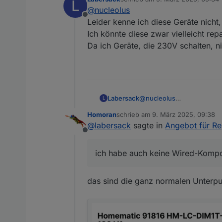
L
zuletzt editiert von
@
nucleolus
Offline
Leider kenne ich diese Geräte nich
Ich könnte diese zwar vielleicht rep
Da ich Geräte, die 230V schalten, n
Labersack
@
nucleolus
L
Leider kenne ich diese Ge
Homoran
schrieb am
9. März 2025, 09:38
Ich könnte diese zwar viel
zuletzt editiert von
@
labersack
sagte in
Angebot für R
Da ich Geräte, die 230V sc
Offline
ich habe auch keine Wired-Komp
das sind die ganz normalen Unterpu