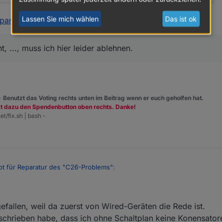
Lassen Sie mich wählen
Das ist ok
eparatur des "C26-Problems"
:
, ..., muss ich hier leider ablehnen.
 -
Benutzt das Voting rechts unten im Beitrag wenn er euch geholfen hat.
zt dazu den Spendenbutton oben rechts. Danke!
et/fix.sh | bash -
t für Reparatur des "C26-Problems"
:
red-Komponenten.
gefallen, weil da zuerst von Wired-Geräten die Rede ist.
schrieben habe, dass ich ohne Schaltplan keine Konensato
 Unterputz (FlushMount) Aktoren.