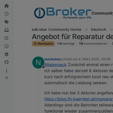
Weiter zum Inhalt
Communit
ioBroker Community Home
Deutsch
Angebot für Reparatur 
Marktplatz
1.1k
beiträge
116
kommentatoren
nucleolus
schrieb am
9. März 2025, 09:08
N
zuletzt editiert von
@
labersack
Zunächst einmal einen ri
Offline
Ich selber habe derzeit 6 Aktoren d
kurz nach erfolgreichem boot neu s
automatisch die Leistung senken.
Ich habe nun bei 3 Aktoren angefang
https://blog.fh-kaernten.at/ingmars
Allerdings sind die Beinchen teilwe
funktional wieder zusammenzulöten