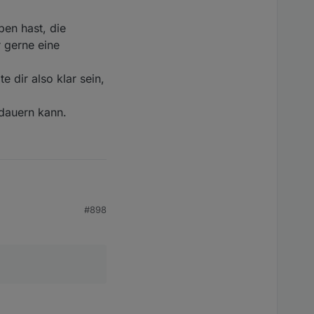
ben hast, die
r gerne eine
e dir also klar sein,
 dauern kann.
#898
mehr wechseln will.
en hast, die passenden
 Ausnahme.
ir also klar sein, dass
auern kann.