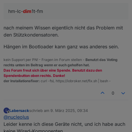
ische-kondensatoren-tht/panasonic/
dem man alle benötigten Elkos an einem Ort
https://www.tme.eu/de/details/eeufr1c101b/elektrolyt
bekommt und besonders der erste war echt nicht
Nun meine Frage, darf ich dir 3 von den defekten
hm-lc-
dim
1t-fm
ische-kondensatoren-tht/panasonic/
einfach zu finden.
hm-lc-dim1t-fm zusammen mit den beschafften Elkos
schicken? Ich lege auch in Anzahl >200% der
Es liegt bei euch Sensei.
benötigten Elkos bei.
Mit bestem Gruß aus Südhessen.
nach meinem Wissen eigentlich nicht das Problem mit
Oder darf ich dir sogar die 3 teilzerlöteten mit
den Stützkondensatoren.
beilegen?
Hängen im Bootloader kann ganz was anderes sein.
kein Support per PN! - Fragen im Forum stellen -
Benutzt das Voting
rechts unten im Beitrag wenn er euch geholfen hat.
Das Forum freut sich über eine Spende. Benutzt dazu den
Spendenbutton oben rechts. Danke!
der Installationsfixer:
curl -fsL https://iobroker.net/fix.sh | bash -
0
Labersack
schrieb am
9. März 2025, 09:34
L
zuletzt editiert von
Offline
@
nucleolus
Leider kenne ich diese Geräte nicht, und ich habe auch
keine Wired-Komponenten.