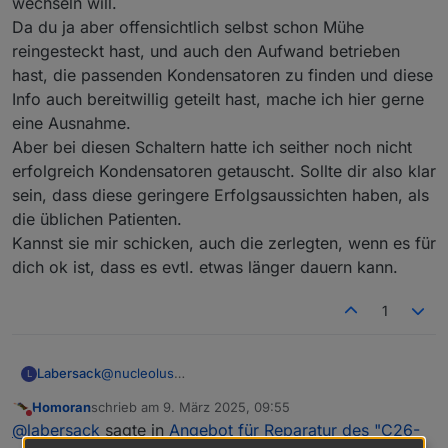
wechseln will.
Da du ja aber offensichtlich selbst schon Mühe
reingesteckt hast, und auch den Aufwand betrieben
hast, die passenden Kondensatoren zu finden und diese
Info auch bereitwillig geteilt hast, mache ich hier gerne
eine Ausnahme.
Aber bei diesen Schaltern hatte ich seither noch nicht
erfolgreich Kondensatoren getauscht. Sollte dir also klar
sein, dass diese geringere Erfolgsaussichten haben, als
die üblichen Patienten.
@
labersack
sagte in
Angebot für Reparatur des
Kannst sie mir schicken, auch die zerlegten, wenn es für
"C26-Problems"
:
dich ok ist, dass es evtl. etwas länger dauern kann.
Leider kenne ich diese Geräte nicht, ..., muss
ich hier leider ablehnen.
1
ist aber vollkommen verständlich!
Labersack
@
nucleolus
L
Ah, ok, da bin ich auf den Link reingefallen, weil da
Homoran
schrieb am
9. März 2025, 09:55
zuerst von Wired-Geräten die Rede ist.
zuletzt editiert von
Nicht stören
@
labersack
sagte in
Angebot für Reparatur des "C26-
Das sind dann die, wo ich im OP geschrieben habe,