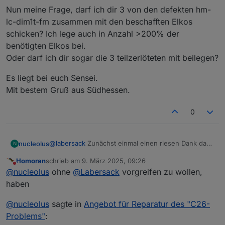
Nun meine Frage, darf ich dir 3 von den defekten hm-
lc-dim1t-fm zusammen mit den beschafften Elkos
schicken? Ich lege auch in Anzahl >200% der
benötigten Elkos bei.
Oder darf ich dir sogar die 3 teilzerlöteten mit beilegen?
Es liegt bei euch Sensei.
Mit bestem Gruß aus Südhessen.
0
@
labersack
Zunächst einmal einen riesen Dank dass
nucleolus
N
du dich hier so einsetzt, grandios.
Homoran
schrieb am
9. März 2025, 09:26
Ich selber habe derzeit 6 Aktoren des Typs hm-lc-
Ich habe nun bei 3 Aktoren angefangen selber die
zuletzt editiert von
Nicht stören
@
nucleolus
ohne
@
Labersack
vorgreifen zu wollen,
dim1t-fm von denen einige in einer Art Bootloop
Elkos zu entlöten nach Anleitung von
hängen (also kurz nach erfolgreichem boot neu
https://blog.fh-kaernten.at/ingmarsretro/tag/hm-lc-
Die Elkos habe ich recherchiert und fand passende
haben
starten) und andere nach kurzer Nutzung weit unter
dim1t-fm/
(auch und vor allem der Maße wegen) hier (für
Lastgrenze wegen Hitze automatisch die Leistung
Allerdings sind die Beinchen teilweise so eng
jeden der auch mal mag):
https://www.tme.eu/de/details/pf2wr47mnn6311u/el
@
nucleolus
sagte in
Angebot für Reparatur des "C26-
senken.
gesetzt dass mich der Mut etwas verlassen hat das
ektrolytische-kondensatoren-tht/elite/
Problems"
:
einigermaßen funktional wieder zusammenzulöten.
https://www.tme.eu/de/details/eeaga1c100/elektrolyt
War echt nicht einfach nen Anbieter zu finden bei