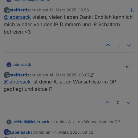
Deine 4 Schalter haben neue Kondensatoren und
nicht mehr auffindbar..
steiNetti
schrieb am
13. März 2025, 18:56
S
sind wieder auf dem Weg zur Landesgrenze...
zuletzt editiert von
Offline
@
labersack
vielen, vielen lieben Dank! Endlich kann ich
mich wieder von den IP Dimmern und IP Schaltern
befreien <3
1
Labersack
L
S
I
steiNetti
schrieb am
14. März 2025, 08:07
S
zuletzt editiert von steiNetti
Kondens
-
Offline
@
labersack
ist deine A..a..on Wunschliste im OP
Modell
Funktion
ator
R
gepflegt und aktuell?
HM-LC-
Unterputz
?
?
Bl1-FM
Rollladenaktor
0
HM-LC-
Unterputz
C26
1
1
Bl1PBU-
Rollladenaktor
0
K
steiNetti
@
labersack
ist deine A..a..on Wunschliste im OP
S
FM
u
gepflegt und aktuell?
F
Labersack
schrieb am
14. März 2025, 08:52
L
zuletzt editiert von
Offline