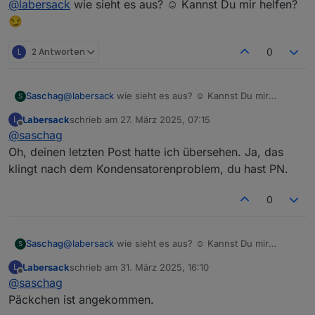
@
labersack
wie sieht es aus? ☺️ Kannst Du mir helfen?
weitere
😏
Anzahl
1-99
L
2 Antworten
0
Preis pro
Keine €
Stück
Versand
Versand hin und
Saschag
@
labersack
wie sieht es aus? ☺️ Kannst Du mir
S
zurück auf eure
helfen? 😏
Labersack
schrieb am
27. März 2025, 07:15
L
Kosten
zuletzt editiert von
Offline
@
saschag
Oh, deinen letzten Post hatte ich übersehen. Ja, das
Schaltplan gesucht: Schalter, an denen ich erst
klingt nach dem Kondensatorenproblem, du hast PN.
wieder Kondensatoren austauschen werde,
nachdem ich einen Schaltplan gefunden habe:
0
HM-LC-
Homematic Unterputz
BL1-FM
Rollladenaktor
Saschag
@
labersack
wie sieht es aus? ☺️ Kannst Du mir
S
HM-LC-
Homematic 1-Kanal-
helfen? 😏
Dim1T-FM
Unterputzdimmer
Labersack
schrieb am
31. März 2025, 16:10
L
zuletzt editiert von
Offline
@
saschag
HM-LC-
Homematic Unterputzschalter, 1fach
Päckchen ist angekommen.
Sw1-FM