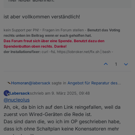
ist aber vollkommen verständlich!
kein Support per PN! - Fragen im Forum stellen -
Benutzt das Voting
rechts unten im Beitrag wenn er euch geholfen hat.
Das Forum freut sich über eine Spende. Benutzt dazu den
Spendenbutton oben rechts. Danke!
der Installationsfixer:
curl -fsL https://iobroker.net/fix.sh | bash -
1
@
labersack
sagte in
Angebot für Reparatur des
Homoran
"C26-Problems"
:
Labersack
schrieb am
9. März 2025, 09:48
L
zuletzt editiert von
Offline
@
nucleolus
ich habe auch keine Wired-Komponenten.
Ah, ok, da bin ich auf den Link reingefallen, weil da
zuerst von Wired-Geräten die Rede ist.
das sind die ganz normalen Unterputz (FlushMount)
Aktoren.
Das sind dann die, wo ich im OP geschrieben habe,
dass ich ohne Schaltplan keine Konensatoren mehr