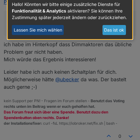
dass ich ohne Schaltplan keine Konensatoren mehr
Problems"
:
Hallo! Könnten wir bitte einige zusätzliche Dienste für
wechseln will.
Funktionalität & Analytics
aktivieren? Sie können Ihre
Da du ja aber offensichtlich selbst schon Mühe
Zustimmung später jederzeit ändern oder zurückziehen.
reingesteckt hast, und auch den Aufwand betrieben
dass ich ohne Schaltplan keine Konensatoren mehr
hast, die passenden Kondensatoren zu finden und
wechseln will.
Lassen Sie mich wählen
Das ist ok
diese Info auch bereitwillig geteilt hast, mache ich
hier gerne eine Ausnahme.
Aber bei diesen Schaltern hatte ich seither noch
ich habe im Hinterkopf dass Dimmaktoren das übliche
nicht erfolgreich Kondensatoren getauscht. Sollte
Problem gar nicht haben.
dir also klar sein, dass diese geringere
Mich würde das Ergebnis interessieren!
Erfolgsaussichten haben, als die üblichen Patienten.
Kannst sie mir schicken, auch die zerlegten, wenn
Leider habe ich auch keinen Schaltplan für dich.
es für dich ok ist, dass es evtl. etwas länger dauern
kann.
Möglicherweise hätte
@
ubecker
da was. Der bastelt
auch gerne ;-)
kein Support per PN! - Fragen im Forum stellen -
Benutzt das Voting
rechts unten im Beitrag wenn er euch geholfen hat.
Das Forum freut sich über eine Spende. Benutzt dazu den
Spendenbutton oben rechts. Danke!
der Installationsfixer:
curl -fsL https://iobroker.net/fix.sh | bash -
0