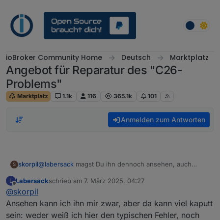
Weiter zum Inhalt
ioBroker Community Home
Deutsch
Marktplatz
Angebot für Reparatur des "C26-
Problems"
Marktplatz
1.1k
116
365.1k
101
Anmelden zum Antworten
skorpil
@
labersack
magst Du ihn dennoch ansehen, auch
S
wenn es kein C26 Problem ist?
Labersack
schrieb am
7. März 2025, 04:27
L
zuletzt editiert von
Offline
@
skorpil
Ansehen kann ich ihn mir zwar, aber da kann viel kaputt
sein: weder weiß ich hier den typischen Fehler, noch