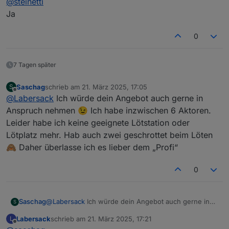
@
steinetti
HM-LC-
1-Kanal-
?
?
2
Ja
Dim1T-FM
Unterputzdimmer
K
2
0
HM-LC-
Unterputz-
C7
1
2
Dim1TPBU
Dimmschalter
0
K
-FM
u
2
7 Tagen später
F
Saschag
schrieb am
21. März 2025, 17:05
S
HM-LC-
Unterputz
C27
4
1
zuletzt editiert von
Offline
@
Labersack
Ich würde dein Angebot auch gerne in
Ja1PBU-
Jalousiensteuerung
(SM
7
K
Anspruch nehmen 😉 Ich habe inzwischen 6 Aktoren.
FM
D)
u
F
Leider habe ich keine geeignete Lötstation oder
Lötplatz mehr. Hab auch zwei geschrottet beim Löten
HM-LC-
Unterputzschalter,
?
?
2
🙈 Daher überlasse ich es lieber dem „Profi“
Sw1-FM
1fach
K
2
0
HM-LC-
Unterputz-Schalter
C26
1
Sw1PBU-
0
FM
u
Saschag
@
Labersack
Ich würde dein Angebot auch gerne in
S
F
Anspruch nehmen 😉 Ich habe inzwischen 6 Aktoren.
Labersack
schrieb am
21. März 2025, 17:21
L
Leider habe ich keine geeignete Lötstation oder
zuletzt editiert von
HM-LC-
Funk-Schaltaktor
?
?
2
Offline