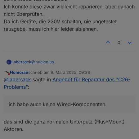
Ich könnte diese zwar vielleicht reparieren, aber danach
nicht überprüfen.
Da ich Geräte, die 230V schalten, nie ungetestet
rausgebe, muss ich hier leider ablehnen.
0
Labersack
@
nucleolus
L
Leider kenne ich diese Geräte nicht, und ich habe
Homoran
schrieb am
9. März 2025, 09:38
auch keine Wired-Komponenten.
zuletzt editiert von
Nicht stören
@
labersack
sagte in
Angebot für Reparatur des "C26-
Ich könnte diese zwar vielleicht reparieren, aber
danach nicht überprüfen.
Problems"
:
Da ich Geräte, die 230V schalten, nie ungetestet
rausgebe, muss ich hier leider ablehnen.
ich habe auch keine Wired-Komponenten.
das sind die ganz normalen Unterputz (FlushMount)
Aktoren.