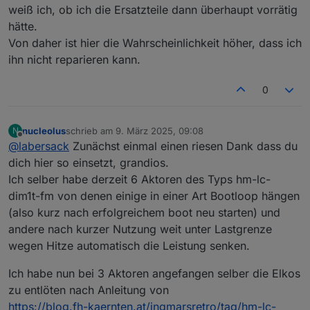
weiß ich, ob ich die Ersatzteile dann überhaupt vorrätig
hätte.
Von daher ist hier die Wahrscheinlichkeit höher, dass ich
ihn nicht reparieren kann.
0
nucleolus
schrieb am
9. März 2025, 09:08
N
zuletzt editiert von
Offline
@
labersack
Zunächst einmal einen riesen Dank dass du
dich hier so einsetzt, grandios.
Ich selber habe derzeit 6 Aktoren des Typs hm-lc-
dim1t-fm von denen einige in einer Art Bootloop hängen
(also kurz nach erfolgreichem boot neu starten) und
andere nach kurzer Nutzung weit unter Lastgrenze
wegen Hitze automatisch die Leistung senken.
Ich habe nun bei 3 Aktoren angefangen selber die Elkos
zu entlöten nach Anleitung von
https://blog.fh-kaernten.at/ingmarsretro/tag/hm-lc-