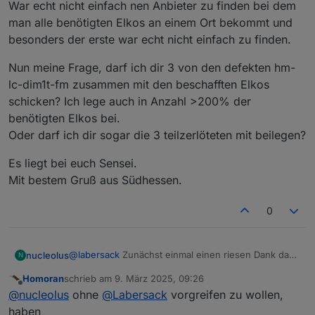
War echt nicht einfach nen Anbieter zu finden bei dem
man alle benötigten Elkos an einem Ort bekommt und
besonders der erste war echt nicht einfach zu finden.
Nun meine Frage, darf ich dir 3 von den defekten hm-
lc-dim1t-fm zusammen mit den beschafften Elkos
schicken? Ich lege auch in Anzahl >200% der
benötigten Elkos bei.
Oder darf ich dir sogar die 3 teilzerlöteten mit beilegen?
Es liegt bei euch Sensei.
Mit bestem Gruß aus Südhessen.
0
@
labersack
Zunächst einmal einen riesen Dank dass
nucleolus
N
du dich hier so einsetzt, grandios.
Homoran
schrieb am
9. März 2025, 09:26
Ich selber habe derzeit 6 Aktoren des Typs hm-lc-
Ich habe nun bei 3 Aktoren angefangen selber die
zuletzt editiert von
Offline
@
nucleolus
ohne
@
Labersack
vorgreifen zu wollen,
dim1t-fm von denen einige in einer Art Bootloop
Elkos zu entlöten nach Anleitung von
hängen (also kurz nach erfolgreichem boot neu
https://blog.fh-kaernten.at/ingmarsretro/tag/hm-lc-
Die Elkos habe ich recherchiert und fand passende
haben