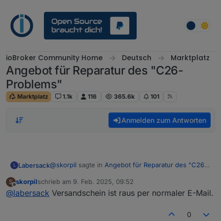
Weiter zum Inhalt
ioBroker Community Home
Deutsch
Marktplatz
Angebot für Reparatur des "C26-
Problems"
Marktplatz
1.1k
116
365.6k
101
Anmelden zum Antworten
@
skorpil
sagte in
Angebot für Reparatur des "C26-
Labersack
L
Problems"
:
skorpil
schrieb am
9. Feb. 2025, 09:52
S
zuletzt editiert von
Offline
@
labersack
Versandschein ist raus per normaler E-Mail.
@
labersack
wow! Soll ich den
Rücksendeschein erstellen?
Nur, wenn du den Schalter auch wieder haben
0
möchtest. ;-)