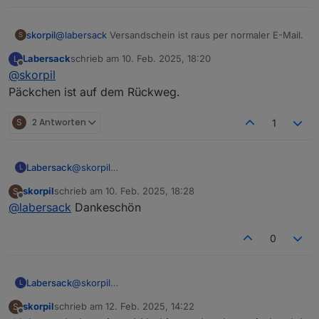
skorpil
@
labersack
Versandschein ist raus per normaler E-Mail.
S
Labersack
schrieb am
10. Feb. 2025, 18:20
L
zuletzt editiert von
Offline
@
skorpil
Päckchen ist auf dem Rückweg.
S
2 Antworten
1
Labersack
@
skorpil
L
Päckchen ist auf dem Rückweg.
skorpil
schrieb am
10. Feb. 2025, 18:28
S
zuletzt editiert von
Offline
@
labersack
Dankeschön
0
Labersack
@
skorpil
L
Päckchen ist auf dem Rückweg.
skorpil
schrieb am
12. Feb. 2025, 14:22
S
zuletzt editiert von
Offline