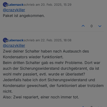
Moin, hat leider ein wenig gedauert, bis ich alles
Labersack
schrieb am
20. Feb. 2025, 15:29
L
wieder zusammen hatte. Das Päckchen ist gestern
Gruß, Dennis
zuletzt editiert von
Offline
@
crazykiller
noch auf die Reise gegangen und sollte dann bald
bei dir eintreffen.
Paket ist angekommen.
Bielen Dank schon mal vorab!
0
Labersack
schrieb am
22. Feb. 2025, 18:08
L
zuletzt editiert von
Offline
@
crazykiller
Zwei deiner Schalter haben nach Austausch des
Kondensators wieder funktioniert.
Beim dritten Schalter gab es mehr Probleme. Dort war
auch der Sicherungswiderstand durchgebrannt, da ist
wohl mehr passiert, evtl. wurde er überlastet?
Jedenfalls habe ich dort Sicherungswiderstand und
Kondensator gewechselt, der funktioniert aber trotzdem
nicht.
Also: Zwei repariert, einer noch immer tot.