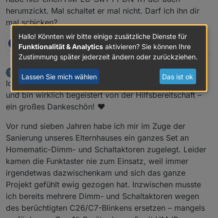
herumzickt. Mal schaltet er mal nicht. Darf ich ihn dir
mal schicken?
Hallo! Könnten wir bitte einige zusätzliche Dienste für
L
1 Antwort
0
Funktionalität & Analytics
aktivieren? Sie können Ihre
Zustimmung später jederzeit ändern oder zurückziehen.
steiNetti
schrieb am
6. März 2025, 21:00
S
zuletzt editiert von steiNetti
3. Juni 2025, 22:08
Lassen Sie mich wählen
Das ist ok
Offline
Ich verfolge die Community hier schon seit langer Zeit
und bin wirklich begeistert von der Hilfsbereitschaft –
ein großes Dankeschön! ♥️
Vor rund sieben Jahren habe ich mir im Zuge der
Sanierung unseres Elternhauses ein ganzes Set an
Homematic-Dimm- und Schaltaktoren zugelegt. Leider
kamen die Funktaster nie zum Einsatz, weil immer
irgendetwas dazwischenkam und sich das ganze
Projekt gefühlt ewig gezogen hat. Inzwischen musste
ich bereits mehrere Dimm- und Schaltaktoren wegen
des berüchtigten C26/C7-Blinkens ersetzen – mangels