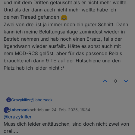
und mit dem Dritten getauscht als er nicht mehr wollte.
Und als der dann auch nicht mehr wollte habe ich
deinen Thread gefunden
Zwei von drei ist ja immer noch ein guter Schnitt. Dann
kann ich meine Belüftungsanlage zumindest wieder in
Betrieb nehmen und hab noch einen Ersatz, falls der
irgendwann wieder ausfällt. Hätte es sonst auch mit
nem MOD-RC8 gelöst, aber für das passende Relais
bräuchte ich dann 9 TE auf der Hutschiene und den
Platz hab ich leider nicht :/
0
Crazykiller
@
labersack
C
Oh ok, war mir nicht so bewusst, dass da ggf. ein
Labersack
schrieb am
24. Feb. 2025, 16:34
L
anderer Fehler war. Eigentlich waren die alle mit
zuletzt editiert von
Offline
@
crazykiller
dem bekannten Verhalten ausgestiegen, dass ein
Kanal noch ging und sobald ein zweiter dazu kam
Muss dich leider enttäuschen, sind doch nicht zwei von
die Spannung einbrach und der Aktor neu startete.
drei....
Aber die waren jetzt auch seit 2011 im Einsatz, mag