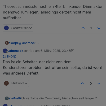
Theoretisch müsste noch ein 4ter blinkender Dimmaktor
irgendwo rumliegen, allerdings derzeit nicht mehr
auffindbar..
L
3 Antworten
1
skorpil
@
labersack
S
Labersack
schrieb am
6. März 2025, 23:46
L
zuletzt editiert von Labersack
3. Juli 2025, 00:47
Offline
@
skorpil
Das ist ein Schalter, der nicht von dem
Kondenstoremproblem betroffen sein sollte, da ist wohl
was anderes Defekt.
S
1 Antwort
0
Ich verfolge die Community hier schon seit langer Zeit
steiNetti
S
und bin wirklich begeistert von der Hilfsbereitschaft –