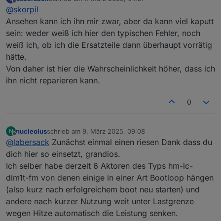
zuletzt editiert von
Offline
@
skorpil
Ansehen kann ich ihn mir zwar, aber da kann viel kaputt
sein: weder weiß ich hier den typischen Fehler, noch
weiß ich, ob ich die Ersatzteile dann überhaupt vorrätig
hätte.
Von daher ist hier die Wahrscheinlichkeit höher, dass ich
ihn nicht reparieren kann.
0
nucleolus
schrieb am
9. März 2025, 09:08
N
zuletzt editiert von
Offline
@
labersack
Zunächst einmal einen riesen Dank dass du
dich hier so einsetzt, grandios.
Ich selber habe derzeit 6 Aktoren des Typs hm-lc-
dim1t-fm von denen einige in einer Art Bootloop hängen
(also kurz nach erfolgreichem boot neu starten) und
andere nach kurzer Nutzung weit unter Lastgrenze
wegen Hitze automatisch die Leistung senken.