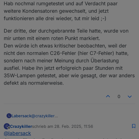
Hab nochmal rumgetestet und auf Verdacht paar
auch sein, dass der Erste mit nem anderen Fehler
weitere Kondensatoren gewechselt, und jetzt
ausgestiegen war und ich mich nur an die anderen
beiden erinnert habe.
funktionieren alle drei wieder, tut mir leid ;-)
Kann natürlich sein, dass der eine auch mal
anderweitig einen wegbekommen hat. Früher hatte
Der dritte, der durchgebrannte Teile hatte, wurde von
ich mal alle drei in Betrieb, dann wurde einiges
mir unten mit einem roten Punkt markiert.
umgebaut und ich brauchte nur noch einen für
Den würde ich etwas kritischer beobachten, weil der
potentialfreie Schaltaufgaben. Da wurde dann der
Zweite verwendet und mit dem Dritten getauscht als
nicht den normalen C26-Fehler (hier C7-Fehler) hatte,
er nicht mehr wollte. Und als der dann auch nicht
sondern nach meiner Meinung durch Überlastung
mehr wollte habe ich deinen Thread gefunden
ausfiel. Habe ihn jetzt erfolgreich paar Stunden mit
Zwei von drei ist ja immer noch ein guter Schnitt.
35W-Lampen getestet, aber wie gesagt, der war anders
Dann kann ich meine Belüftungsanlage zumindest
defekt als normalerweise.
wieder in Betrieb nehmen und hab noch einen
Ersatz, falls der irgendwann wieder ausfällt. Hätte
es sonst auch mit nem MOD-RC8 gelöst, aber für
0
das passende Relais bräuchte ich dann 9 TE auf der
Hutschiene und den Platz hab ich leider nicht :/
@
crazykiller
Labersack
L
Muss dich leider enttäuschen, sind doch nicht zwei
Crazykiller
schrieb am
28. Feb. 2025, 11:56
C
von drei....
Der dritte, der durchgebrannte Teile hatte, wurde
zuletzt editiert von
Offline
@
labersack
Hab nochmal rumgetestet und auf Verdacht paar
von mir unten mit einem roten Punkt markiert.