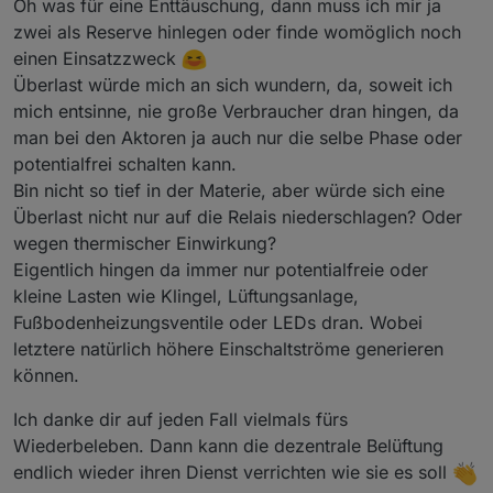
weitere Kondensatoren gewechselt, und jetzt
Den würde ich etwas kritischer beobachten, weil
Oh was für eine Enttäuschung, dann muss ich mir ja
funktionieren alle drei wieder, tut mir leid ;-)
der nicht den normalen C26-Fehler (hier C7-Fehler)
zwei als Reserve hinlegen oder finde womöglich noch
hatte, sondern nach meiner Meinung durch
einen Einsatzzweck
Überlastung ausfiel. Habe ihn jetzt erfolgreich paar
Überlast würde mich an sich wundern, da, soweit ich
Stunden mit 35W-Lampen getestet, aber wie
gesagt, der war anders defekt als normalerweise.
mich entsinne, nie große Verbraucher dran hingen, da
man bei den Aktoren ja auch nur die selbe Phase oder
potentialfrei schalten kann.
Bin nicht so tief in der Materie, aber würde sich eine
Überlast nicht nur auf die Relais niederschlagen? Oder
wegen thermischer Einwirkung?
Eigentlich hingen da immer nur potentialfreie oder
kleine Lasten wie Klingel, Lüftungsanlage,
Fußbodenheizungsventile oder LEDs dran. Wobei
letztere natürlich höhere Einschaltströme generieren
können.
Ich danke dir auf jeden Fall vielmals fürs
Wiederbeleben. Dann kann die dezentrale Belüftung
endlich wieder ihren Dienst verrichten wie sie es soll