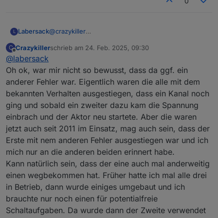
0
Labersack
@
crazykiller
L
Zwei deiner Schalter haben nach Austausch des
Crazykiller
schrieb am
24. Feb. 2025, 09:30
C
Kondensators wieder funktioniert.
zuletzt editiert von
Offline
@
labersack
Beim dritten Schalter gab es mehr Probleme. Dort
war auch der Sicherungswiderstand durchgebrannt,
Oh ok, war mir nicht so bewusst, dass da ggf. ein
da ist wohl mehr passiert, evtl. wurde er überlastet?
anderer Fehler war. Eigentlich waren die alle mit dem
Jedenfalls habe ich dort Sicherungswiderstand und
bekannten Verhalten ausgestiegen, dass ein Kanal noch
Kondensator gewechselt, der funktioniert aber
ging und sobald ein zweiter dazu kam die Spannung
trotzdem nicht.
Also: Zwei repariert, einer noch immer tot.
einbrach und der Aktor neu startete. Aber die waren
jetzt auch seit 2011 im Einsatz, mag auch sein, dass der
Erste mit nem anderen Fehler ausgestiegen war und ich
mich nur an die anderen beiden erinnert habe.
Kann natürlich sein, dass der eine auch mal anderweitig
einen wegbekommen hat. Früher hatte ich mal alle drei
in Betrieb, dann wurde einiges umgebaut und ich
brauchte nur noch einen für potentialfreie
Schaltaufgaben. Da wurde dann der Zweite verwendet