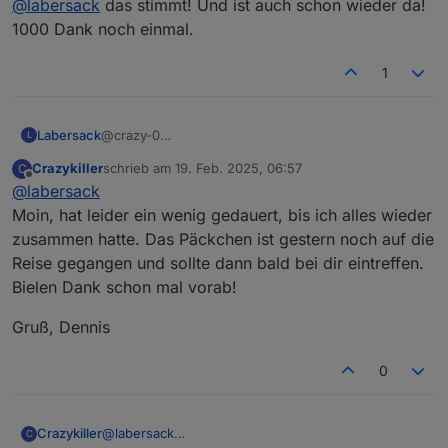
@
labersack
das stimmt! Und ist auch schon wieder da!
1000 Dank noch einmal.
1
Labersack
@crazy-0
L
Ja, diese Symptome klingen nach Kandidaten für
Crazykiller
schrieb am
19. Feb. 2025, 06:57
C
einen Kondensatorentausch.
zuletzt editiert von
Offline
@
labersack
Du hast PN.
Der zweite Teil deiner Frage wird im Spoiler des
Moin, hat leider ein wenig gedauert, bis ich alles wieder
ersten Posts beantwortet.
zusammen hatte. Das Päckchen ist gestern noch auf die
Reise gegangen und sollte dann bald bei dir eintreffen.
Bielen Dank schon mal vorab!
Gruß, Dennis
0
@
labersack
Crazykiller
C