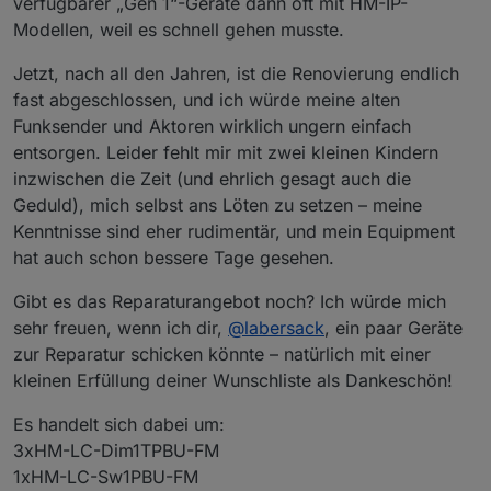
verfügbarer „Gen 1“-Geräte dann oft mit HM-IP-
Modellen, weil es schnell gehen musste.
Jetzt, nach all den Jahren, ist die Renovierung endlich
fast abgeschlossen, und ich würde meine alten
Funksender und Aktoren wirklich ungern einfach
entsorgen. Leider fehlt mir mit zwei kleinen Kindern
inzwischen die Zeit (und ehrlich gesagt auch die
Geduld), mich selbst ans Löten zu setzen – meine
Kenntnisse sind eher rudimentär, und mein Equipment
hat auch schon bessere Tage gesehen.
Gibt es das Reparaturangebot noch? Ich würde mich
sehr freuen, wenn ich dir,
@
labersack
, ein paar Geräte
zur Reparatur schicken könnte – natürlich mit einer
kleinen Erfüllung deiner Wunschliste als Dankeschön!
Es handelt sich dabei um:
3xHM-LC-Dim1TPBU-FM
1xHM-LC-Sw1PBU-FM