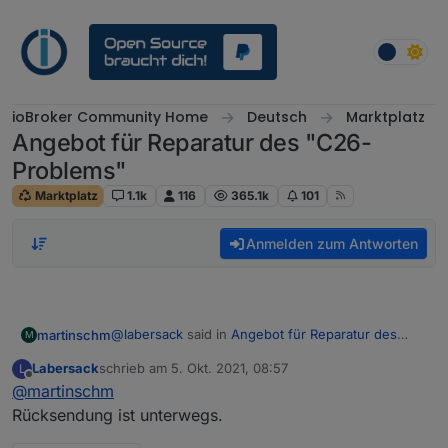
Weiter zum Inhalt
ioBroker Community Home
Deutsch
Marktplatz
Angebot für Reparatur des "C26-
Problems"
Marktplatz
1.1k
116
365.1k
101
Anmelden zum Antworten
@
labersack
said in
Angebot für Reparatur des
martinschm
M
"C26-Problems"
:
Labersack
schrieb am
5. Okt. 2021, 08:57
L
zuletzt editiert von
Offline
@
martinschm
@
martinschm
Es scheint wohl nur der SI-R gewesen zu
Rücksendung ist unterwegs.
Hi
@
Labersack
, tausend Dank fürs Reparieren.
sein.
PDF kann ich über PN leider nicht schicken. Wenn
Habe einen neuen eingelötet und 10x