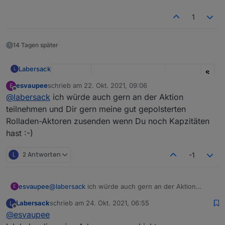
1
14 Tagen später
Labersack
L
S
I
esvaupee
schrieb am
22. Okt. 2021, 09:06
E
zuletzt editiert von
Kondens
-
Offline
@
labersack
ich würde auch gern an der Aktion
Modell
Funktion
ator
R
teilnehmen und Dir gern meine gut gepolsterten
HM-LC-
Unterputz
?
?
Rolladen-Aktoren zusenden wenn Du noch Kapzitäten
Bl1-FM
Rollladenaktor
hast :-)
HM-LC-
Unterputz
C26
1
1
L
2 Antworten
-1
Bl1PBU-
Rollladenaktor
0
K
FM
u
F
esvaupee
@
labersack
ich würde auch gern an der Aktion
E
HM-LC-
1-Kanal-
?
?
2
teilnehmen und Dir gern meine gut gepolsterten
Labersack
schrieb am
24. Okt. 2021, 06:55
L
Dim1T-FM
Unterputzdimmer
K
Rolladen-Aktoren zusenden wenn Du noch
zuletzt editiert von
Offline
2
@
esvaupee
Kapzitäten hast :-)