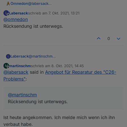
Omnedon
@
labersack
Super! Danke Dir!
Labersack
schrieb am
7. Okt. 2021, 13:21
L
zuletzt editiert von
Offline
@
omnedon
Rücksendung ist unterwegs.
0
Labersack
@
martinschm
L
Rücksendung ist unterwegs.
martinschm
schrieb am
8. Okt. 2021, 14:45
M
zuletzt editiert von
Offline
@
labersack
said in
Angebot für Reparatur des "C26-
Problems"
:
@
martinschm
Rücksendung ist unterwegs.
Ist heute angekommen. Ich melde mich wenn ich ihn
verbaut habe.