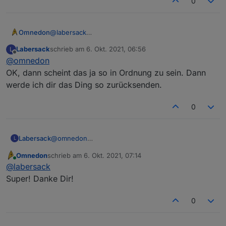
0
Omnedon
@
labersack
Bei dem BSM kann man das Schaltverhalten
Labersack
schrieb am
6. Okt. 2021, 06:56
L
anpassen und nur einen Ausgang benutzen. Ich
zuletzt editiert von
Offline
@
omnedon
hatte so einen Usecase, dass der Schalter teilweise
verdeckt war.
OK, dann scheint das ja so in Ordnung zu sein. Dann
werde ich dir das Ding so zurücksenden.
0
Labersack
@
omnedon
L
OK, dann scheint das ja so in Ordnung zu sein.
Omnedon
schrieb am
6. Okt. 2021, 07:14
Dann werde ich dir das Ding so zurücksenden.
zuletzt editiert von
Online
@
labersack
Super! Danke Dir!
0