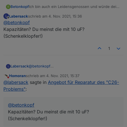
Sw2-PB-
2fach,
0
K
Ich bin auch ein Leidensgenossen und würde deine
Betonkopf
B
FM
Unterputzmontage
u
2
Dienste gerne in Anspruch nehmen. Hast du noch
F
Labersack
schrieb am
4. Nov. 2021, 15:36
L
Kapazitäten?
Gruß Erik
zuletzt editiert von
Offline
@
betonkopf
HM-LC-
4fach Schaltaktor
C7
1
1
Kapazitäten? Du meinst die mit 10 uF?
Sw4-DR
Hutschiene
0
K
0
(Schenkelklopfer!)
u
F
1
HM-LC-
Funk-Schaltaktor
?
?
Sw4-SM
4fach,
Labersack
@
betonkopf
Aufputzmontage
L
Kapazitäten? Du meinst die mit 10 uF?
Homoran
schrieb am
4. Nov. 2021, 15:37
HM-RC-
Unterputz 2-Kanal-
C26
1
1
(Schenkelklopfer!)
zuletzt editiert von
Nicht stören
@
labersack
sagte in
Angebot für Reparatur des "C26-
2-PBU-
Sender
(SM
0
K
FM
D)
u
Problems"
:
F
evtl.
@
betonkopf
weitere
Kapazitäten? Du meinst die mit 10 uF?
(Schenkelklopfer!)
Anzahl
1-99