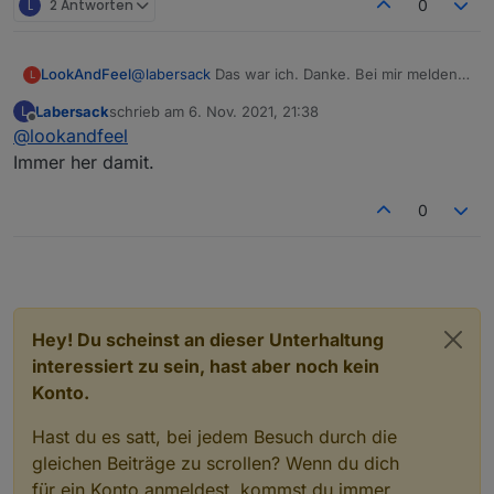
L
2 Antworten
0
LookAndFeel
@
labersack
Das war ich. Danke. Bei mir melden
L
schon die nächsten Schalter einen Austausch
Labersack
schrieb am
6. Nov. 2021, 21:38
L
Bedarf an indem sie mit gestörter Kommunikation
zuletzt editiert von
Offline
@
lookandfeel
reagieren. Ich würde dann noch einmal zwei
schicken?
Immer her damit.
0
Hey! Du scheinst an dieser Unterhaltung
interessiert zu sein, hast aber noch kein
Konto.
Hast du es satt, bei jedem Besuch durch die
gleichen Beiträge zu scrollen? Wenn du dich
für ein Konto anmeldest, kommst du immer