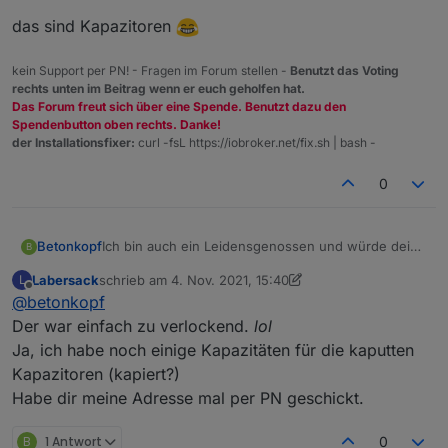
Preis pro
Keine €
das sind Kapazitoren
Stück
Versand
Versand hin und
kein Support per PN! - Fragen im Forum stellen -
Benutzt das Voting
zurück auf eure
rechts unten im Beitrag wenn er euch geholfen hat.
Kosten
Das Forum freut sich über eine Spende. Benutzt dazu den
Spendenbutton oben rechts. Danke!
der Installationsfixer:
curl -fsL https://iobroker.net/fix.sh | bash -
Schaltplan gesucht: Schalter, an denen ich erst
wieder Kondensatoren austauschen werde,
0
nachdem ich einen Schaltplan gefunden habe:
HM-LC-
Homematic Unterputz
BL1-FM
Rollladenaktor
Ich bin auch ein Leidensgenossen und würde deine
Betonkopf
B
Dienste gerne in Anspruch nehmen. Hast du noch
Labersack
schrieb am
4. Nov. 2021, 15:40
L
HM-LC-
Homematic 1-Kanal-
Kapazitäten?
Gruß Erik
zuletzt editiert von Labersack
11. Apr. 2021, 16:42
Offline
Dim1T-FM
Unterputzdimmer
@
betonkopf
Der war einfach zu verlockend.
lol
HM-LC-
Homematic Unterputzschalter, 1fach
Ja, ich habe noch einige Kapazitäten für die kaputten
Sw1-FM
Kapazitoren (kapiert?)
HM-LC-
Homematic Funk-Schaltaktor 2fach,
Habe dir meine Adresse mal per PN geschickt.
Sw2-FM
Unterputzmontage
B
1 Antwort
0
HM-LC-
Homematic Funk-Schaltaktor 4fach,