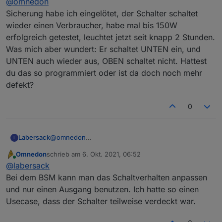
@
omnedon
@
Omnedon
Ich habe jetzt mal Sicherungen in passender
Sicherung habe ich eingelötet, der Schalter schaltet
ca. 100 W über mehrere LED Leuchten.
Bauform bestellt, sollen morgen ankommen
wieder einen Verbraucher, habe mal bis 150W
Es wäre super, wenn Du ihn reparieren könntest.
(wenns's stimmt). Die kann ich in den einen
erfolgreich getestet, leuchtet jetzt seit knapp 2 Stunden.
Schalter (BSM) einlöten. Ob die Sicherung aber
Bei den beiden anderen Schaltern habe ich bis
die Fehlerquelle oder nur das "Opfer" war,
Was mich aber wundert: Er schaltet UNTEN ein, und
jetzt keine Reparaturmöglichkeit, diese würde
wird ein Test zeigen müssen. Mit wieviel Watt
UNTEN auch wieder aus, OBEN schaltet nicht. Hattest
Wenn die beiden nicht funktionieren sollten, dann
ich dir entweder wieder defekt zurückschicken
war der denn belastet? LED oder
kannst Du gerne mit denen experimentieren oder
du das so programmiert oder ist da doch noch mehr
oder für aggressivere Experimente und/oder
Glühbirne/Halogen?
als Ersatzteillager benutzen.
als Ersatzteilspender behalten.
defekt?
0
Labersack
@
omnedon
L
Sicherung habe ich eingelötet, der Schalter schaltet
Omnedon
schrieb am
6. Okt. 2021, 06:52
wieder einen Verbraucher, habe mal bis 150W
zuletzt editiert von
Online
@
labersack
erfolgreich getestet, leuchtet jetzt seit knapp 2
Stunden.
Bei dem BSM kann man das Schaltverhalten anpassen
Was mich aber wundert: Er schaltet UNTEN ein, und
und nur einen Ausgang benutzen. Ich hatte so einen
UNTEN auch wieder aus, OBEN schaltet nicht.
Usecase, dass der Schalter teilweise verdeckt war.
Hattest du das so programmiert oder ist da doch
noch mehr defekt?