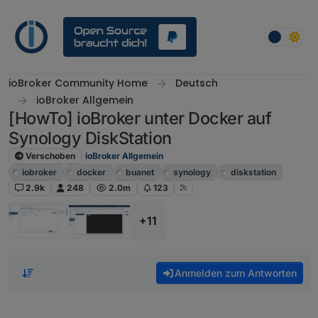
Weiter zum Inhalt
ioBroker Community Home
Deutsch
ioBroker Allgemein
[HowTo] ioBroker unter Docker auf
Synology DiskStation
Verschoben
ioBroker Allgemein
iobroker
docker
buanet
synology
diskstation
2.9k
248
2.0m
123
+11
Anmelden zum Antworten