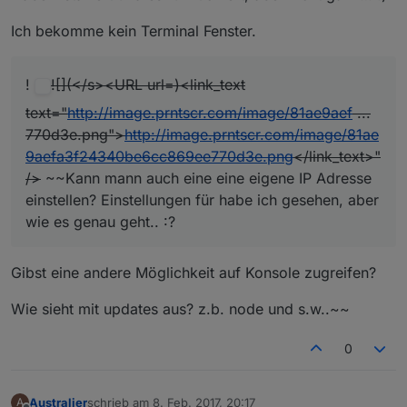
Ich bekomme kein Terminal Fenster.
!
![](</s><URL url=)<link_text
text="
http://image.prntscr.com/image/81ae9aef
...
770d3e.png">
http://image.prntscr.com/image/81ae
9aefa3f24340be6cc869ee770d3e.png
</link_text>"
/>
~~Kann mann auch eine eine eigene IP Adresse
einstellen? Einstellungen für habe ich gesehen, aber
wie es genau geht.. :?
Gibst eine andere Möglichkeit auf Konsole zugreifen?
Wie sieht mit updates aus? z.b. node und s.w..~~
0
Australier
schrieb am
8. Feb. 2017, 20:17
A