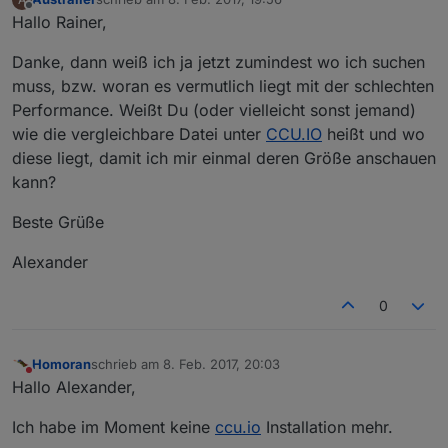
zuletzt editiert von
Offline
Hallo Rainer,
Danke, dann weiß ich ja jetzt zumindest wo ich suchen
muss, bzw. woran es vermutlich liegt mit der schlechten
Performance. Weißt Du (oder vielleicht sonst jemand)
wie die vergleichbare Datei unter
CCU.IO
heißt und wo
diese liegt, damit ich mir einmal deren Größe anschauen
kann?
Beste Grüße
Alexander
0
Homoran
schrieb am
8. Feb. 2017, 20:03
zuletzt editiert von
Nicht stören
Hallo Alexander,
Ich habe im Moment keine
ccu.io
Installation mehr.