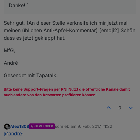
Danke! `
Sehr gut. (An dieser Stelle verkneife ich mir jetzt mal
meinen üblichen Anti-Apfel-Kommentar) [emoji2] Schön
dass es jetzt geklappt hat.
MfG,
André
Gesendet mit Tapatalk.
Bitte keine Support-Fragen per PN! Nutzt die öffentliche Kanäle damit
auch andere von den Antworten profitieren können!
0
Alex1808
schrieb am
9. Feb. 2017, 11:22
DEVELOPER
zuletzt editiert von
Offline
@
andre
: