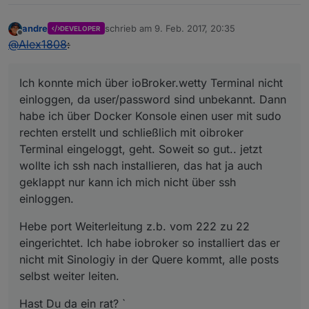
andre
schrieb am
9. Feb. 2017, 20:35
DEVELOPER
zuletzt editiert von
Offline
@
Alex1808
:
Ich konnte mich über ioBroker.wetty Terminal nicht
einloggen, da user/password sind unbekannt. Dann
habe ich über Docker Konsole einen user mit sudo
rechten erstellt und schließlich mit oibroker
Terminal eingeloggt, geht. Soweit so gut.. jetzt
wollte ich ssh nach installieren, das hat ja auch
geklappt nur kann ich mich nicht über ssh
einloggen.
Hebe port Weiterleitung z.b. vom 222 zu 22
eingerichtet. Ich habe iobroker so installiert das er
nicht mit Sinologiy in der Quere kommt, alle posts
selbst weiter leiten.
Hast Du da ein rat? `