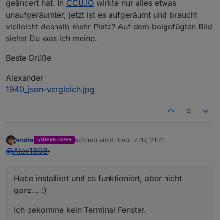
geändert hat. In
CCU.IO
wirkte nur alles etwas
unaufgeräumter, jetzt ist es aufgeräumt und braucht
vielleicht deshalb mehr Platz? Auf dem beigefügten Bild
siehst Du was ich meine.
Beste Grüße
Alexander
1940_json-vergleich.jpg
0
andre
schrieb am
8. Feb. 2017, 21:41
DEVELOPER
zuletzt editiert von
Offline
@
Alex1808
:
Habe installiert und es funktioniert, aber nicht
ganz… :)
Ich bekomme kein Terminal Fenster.