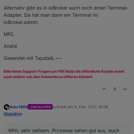
Alternativ gibt es in ioBroker auch noch einen Terminal-
Adapter. Da hat man dann ein Terminal im
ioBroker.admin.
MfG,
André
Gesendet mit Tapatalk.~~
Bitte keine Support-Fragen per PN! Nutzt die öffentliche Kanäle damit
auch andere von den Antworten profitieren können!
0
Alex1808
schrieb am
9. Feb. 2017, 10:06
DEVELOPER
zuletzt editiert von
Offline
@
andre
:
Mhh, sehr seltsam. Prozesse sehen gut aus, auch