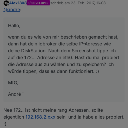
Alex1808
schrieb am
23. Feb. 2017, 16:08
DEVELOPER
zuletzt editiert von
Offline
@
andre
:
Hallo,
wenn du es wie von mir beschrieben gemacht hast,
dann hat dein iobroker die selbe IP-Adresse wie
deine DiskStation. Nach dem Screenshot tippe ich
auf die 172… Adresse an eth0. Hast du mal probiert
die Adresse aus zu wählen und zu speichern? Ich
würde tippen, dass es dann funktioniert. :)
MfG,
André `
Nee 172.. ist nicht meine rang Adressen, sollte
eigentlich
192.168.2.xxx
sein, und ja habe alles probiert.
:)