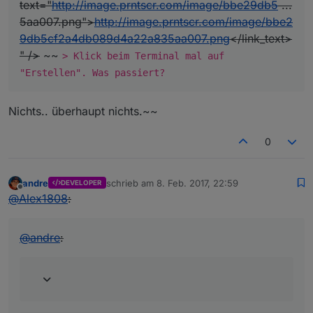
text="
http://image.prntscr.com/image/bbe29db5
...
5aa007.png">
http://image.prntscr.com/image/bbe2
9db5cf2a4db089d4a22a835aa007.png
</link_text>
" />
~~
> Klick beim Terminal mal auf
"Erstellen". Was passiert?
Nichts.. überhaupt nichts.~~
0
andre
schrieb am
8. Feb. 2017, 22:59
DEVELOPER
zuletzt editiert von
Offline
@
Alex1808
:
@
andre
: