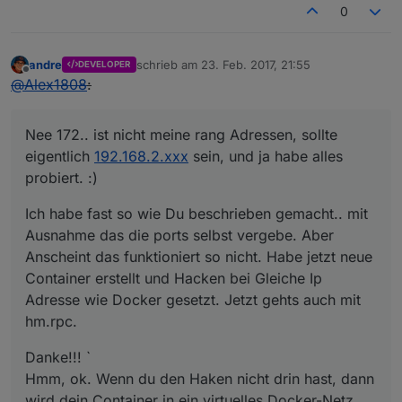
0
andre
schrieb am
23. Feb. 2017, 21:55
DEVELOPER
zuletzt editiert von
Offline
@
Alex1808
:
Nee 172.. ist nicht meine rang Adressen, sollte
eigentlich
192.168.2.xxx
sein, und ja habe alles
probiert. :)
Ich habe fast so wie Du beschrieben gemacht.. mit
Ausnahme das die ports selbst vergebe. Aber
Anscheint das funktioniert so nicht. Habe jetzt neue
Container erstellt und Hacken bei Gleiche Ip
Adresse wie Docker gesetzt. Jetzt gehts auch mit
hm.rpc.
Danke!!! `
Hmm, ok. Wenn du den Haken nicht drin hast, dann
wird dein Container in ein virtuelles Docker-Netz