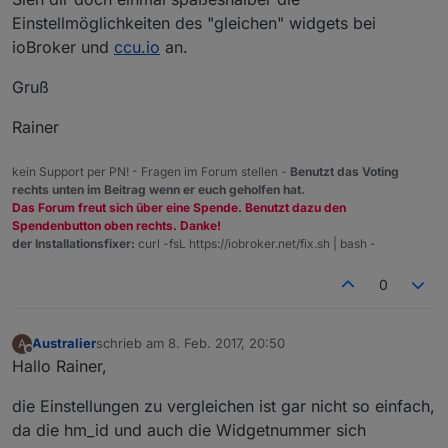
Einstellmöglichkeiten des "gleichen" widgets bei
ioBroker und
ccu.io
an.
Gruß
Rainer
kein Support per PN! - Fragen im Forum stellen -
Benutzt das Voting
rechts unten im Beitrag wenn er euch geholfen hat.
Das Forum freut sich über eine Spende. Benutzt dazu den
Spendenbutton oben rechts. Danke!
der Installationsfixer:
curl -fsL https://iobroker.net/fix.sh | bash -
0
Australier
schrieb am
8. Feb. 2017, 20:50
A
zuletzt editiert von
Offline
Hallo Rainer,
die Einstellungen zu vergleichen ist gar nicht so einfach,
da die hm_id und auch die Widgetnummer sich