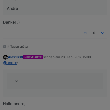
André `
Danke! :)
0
14 Tagen später
Alex1808
schrieb am
23. Feb. 2017, 15:00
DEVELOPER
zuletzt editiert von
Offline
@
andre
:
Hallo andre,