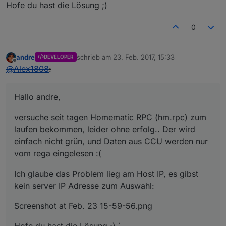
Hofe du hast die Lösung ;)
0
andre
schrieb am
23. Feb. 2017, 15:33
DEVELOPER
zuletzt editiert von
Offline
@
Alex1808
:
Hallo andre,
versuche seit tagen Homematic RPC (hm.rpc) zum
laufen bekommen, leider ohne erfolg.. Der wird
einfach nicht grün, und Daten aus CCU werden nur
vom rega eingelesen :(
Ich glaube das Problem lieg am Host IP, es gibst
kein server IP Adresse zum Auswahl:
Screenshot at Feb. 23 15-59-56.png
Hofe du hast die Lösung ;) `