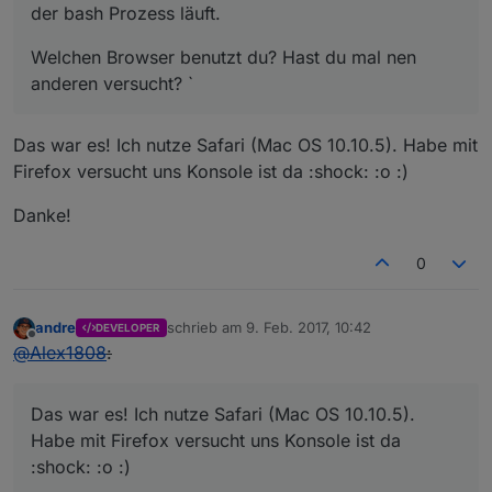
der bash Prozess läuft.
Welchen Browser benutzt du? Hast du mal nen
anderen versucht? `
Das war es! Ich nutze Safari (Mac OS 10.10.5). Habe mit
Firefox versucht uns Konsole ist da :shock: :o :)
Danke!
0
andre
schrieb am
9. Feb. 2017, 10:42
DEVELOPER
zuletzt editiert von
Offline
@
Alex1808
:
Das war es! Ich nutze Safari (Mac OS 10.10.5).
Habe mit Firefox versucht uns Konsole ist da
:shock: :o :)