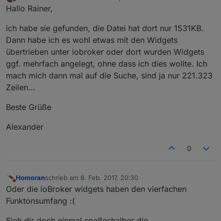
zuletzt editiert von
Offline
Hallo Rainer,
ich habe sie gefunden, die Datei hat dort nur 1531KB.
Dann habe ich es wohl etwas mit den Widgets
übertrieben unter iobroker oder dort wurden Widgets
ggf. mehrfach angelegt, ohne dass ich dies wollte. Ich
mach mich dann mal auf die Suche, sind ja nur 221.323
Zeilen…
Beste Grüße
Alexander
0
Homoran
schrieb am
8. Feb. 2017, 20:30
zuletzt editiert von
Nicht stören
Oder die ioBroker widgets haben den vierfachen
Funktonsumfang :(
Sieh dir doch einmal spaßeshalber die