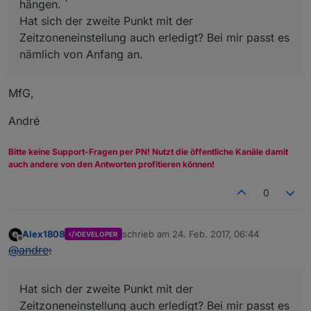
hängen. `
Hat sich der zweite Punkt mit der
Zeitzoneneinstellung auch erledigt? Bei mir passt es
nämlich von Anfang an.
MfG,
André
Bitte keine Support-Fragen per PN! Nutzt die öffentliche Kanäle damit
auch andere von den Antworten profitieren können!
0
Alex1808
schrieb am
24. Feb. 2017, 06:44
DEVELOPER
zuletzt editiert von
Offline
@
andre
:
Hat sich der zweite Punkt mit der
Zeitzoneneinstellung auch erledigt? Bei mir passt es