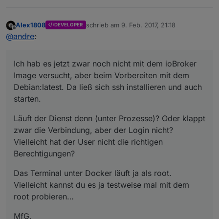
Alex1808
schrieb am
9. Feb. 2017, 21:18
DEVELOPER
zuletzt editiert von
Offline
@
andre
:
Ich hab es jetzt zwar noch nicht mit dem ioBroker
Image versucht, aber beim Vorbereiten mit dem
Debian:latest. Da ließ sich ssh installieren und auch
starten.
Läuft der Dienst denn (unter Prozesse)? Oder klappt
zwar die Verbindung, aber der Login nicht?
Vielleicht hat der User nicht die richtigen
Berechtigungen?
Das Terminal unter Docker läuft ja als root.
Vielleicht kannst du es ja testweise mal mit dem
root probieren…
MfG,