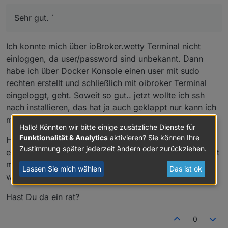
Sehr gut. `
Ich konnte mich über ioBroker.wetty Terminal nicht
einloggen, da user/password sind unbekannt. Dann
habe ich über Docker Konsole einen user mit sudo
rechten erstellt und schließlich mit oibroker Terminal
eingeloggt, geht. Soweit so gut.. jetzt wollte ich ssh
nach installieren, das hat ja auch geklappt nur kann ich
mich nicht über ssh einloggen.
Hallo! Könnten wir bitte einige zusätzliche Dienste für
Funktionalität & Analytics
aktivieren? Sie können Ihre
Hebe port Weiterleitung z.b. vom 222 zu 22
Zustimmung später jederzeit ändern oder zurückziehen.
eingerichtet. Ich habe iobroker so installiert das er nicht
mit Sinologiy in der Quere kommt, alle posts selbst
Lassen Sie mich wählen
Das ist ok
weiter leiten.
Hast Du da ein rat?
0