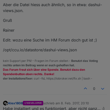
Aber die Datei hiess auch ähnlich, so in etwa: dashui-
views.json.
Gruß
Rainer
Edit: wozu eine Suche im HM Forum doch gut ist ;)
/opt/ccu.io/datastore/dashui-views.json
kein Support per PN! - Fragen im Forum stellen -
Benutzt das Voting
rechts unten im Beitrag wenn er euch geholfen hat.
Das Forum freut sich über eine Spende. Benutzt dazu den
Spendenbutton oben rechts. Danke!
der Installationsfixer:
curl -fsL https://iobroker.net/fix.sh | bash -
0
Alex1808
schrieb am
8. Feb. 2017, 20:10
DEVELOPER
zuletzt editiert von
2. Aug. 2017, 23:35
Offline
Habe installiert und es funktioniert, aber nicht ganz… :)