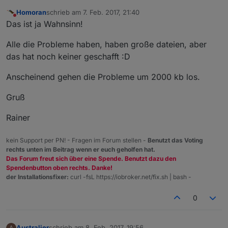
Homoran
schrieb am
7. Feb. 2017, 21:40
zuletzt editiert von
Nicht stören
Das ist ja Wahnsinn!
Alle die Probleme haben, haben große dateien, aber
das hat noch keiner geschafft :D
Anscheinend gehen die Probleme um 2000 kb los.
Gruß
Rainer
kein Support per PN! - Fragen im Forum stellen -
Benutzt das Voting
rechts unten im Beitrag wenn er euch geholfen hat.
Das Forum freut sich über eine Spende. Benutzt dazu den
Spendenbutton oben rechts. Danke!
der Installationsfixer:
curl -fsL https://iobroker.net/fix.sh | bash -
0
Australier
schrieb am
8. Feb. 2017, 19:56
A