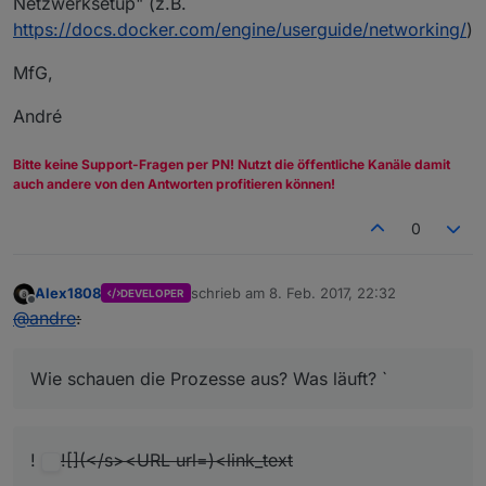
Netzwerksetup" (z.B.
https://docs.docker.com/engine/userguide/networking/
)
MfG,
André
Bitte keine Support-Fragen per PN! Nutzt die öffentliche Kanäle damit
auch andere von den Antworten profitieren können!
0
Alex1808
schrieb am
8. Feb. 2017, 22:32
DEVELOPER
zuletzt editiert von
Offline
@
andre
:
Wie schauen die Prozesse aus? Was läuft? `
!
![](</s><URL url=)<link_text