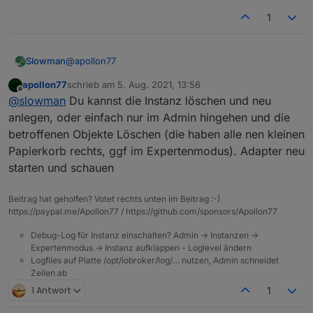
1
@
apollon77
Slowman
apollon77
schrieb am
5. Aug. 2021, 13:56
Also löschen und wieder neu einbinden?
zuletzt editiert von
Offline
@
slowman
Du kannst die Instanz löschen und neu
anlegen, oder einfach nur im Admin hingehen und die
betroffenen Objekte Löschen (die haben alle nen kleinen
Papierkorb rechts, ggf im Expertenmodus). Adapter neu
starten und schauen
Beitrag hat geholfen? Votet rechts unten im Beitrag :-)
https://paypal.me/Apollon77 / https://github.com/sponsors/Apollon77
Debug-Log für Instanz einschalten? Admin -> Instanzen ->
Expertenmodus -> Instanz aufklappen - Loglevel ändern
Logfiles auf Platte /opt/iobroker/log/… nutzen, Admin schneidet
Zeilen ab
1 Antwort
1