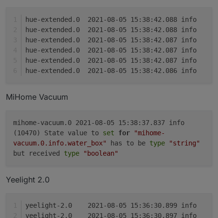
hue-
hue-
hue-
hue-
hue-
hue-
MiHome Vacuum
mihome-vacuum.0 2021-08-05 15:38:37.837 info
(10470) State value to
set
for
"mihome-
vacuum.0.info.water_box"
has to be
type
"string"
but received
type
"boolean"
Yeelight 2.0
yeel
yeel