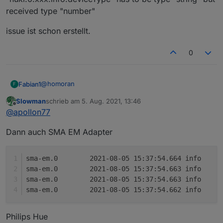
korrekt neu angelegt!
received type "number"
issue ist schon erstellt.
0
@
homoran
Fabian1
F
Slowman
schrieb am
5. Aug. 2021, 13:46
Nuki
zuletzt editiert von
Offline
@
apollon77
info (31381) State value to set for
Dann auch SMA EM Adapter
"nuki.0.xxx.info.mode" has to be type "string" but
received type "number"
issue ist schon erstellt.
info (31381) State value to set for
sma
"nuki.0.xxx.info.deviceType" has to be type "string" but
sma
received type "number"
sma
sma
Philips Hue