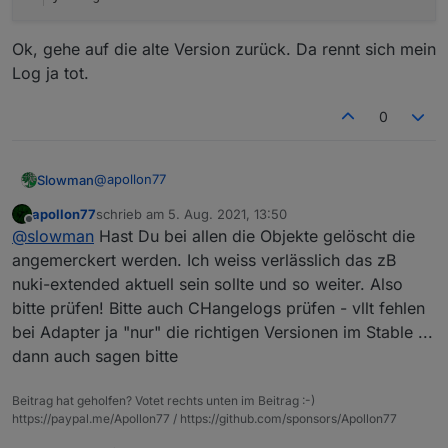
Ok, gehe auf die alte Version zurück. Da rennt sich mein
Log ja tot.
0
@
apollon77
Slowman
apollon77
schrieb am
5. Aug. 2021, 13:50
Dann auch SMA EM Adapter
zuletzt editiert von
Offline
@
slowman
Hast Du bei allen die Objekte gelöscht die
sma-em.0	2021-08-05 15:37:54.664	info	(11
angemerckert werden. Ich weiss verlässlich das zB
sma-em.0	2021-08-05 15:37:54.663	info	(11
nuki-extended aktuell sein sollte und so weiter. Also
Philips Hue
sma-em.0	2021-08-05 15:37:54.663	info	(11
bitte prüfen! Bitte auch CHangelogs prüfen - vllt fehlen
bei Adapter ja "nur" die richtigen Versionen im Stable ...
hue-extended.0	2021-08-05 15:38:42.088	info
hue-extended.0	2021-08-05 15:38:42.088	info
dann auch sagen bitte
MiHome Vacuum
hue-extended.0	2021-08-05 15:38:42.087	info
hue-extended.0	2021-08-05 15:38:42.087	info
Beitrag hat geholfen? Votet rechts unten im Beitrag :-)
hue-extended.0	2021-08-05 15:38:42.087	info
https://paypal.me/Apollon77 / https://github.com/sponsors/Apollon77
Yeelight 2.0