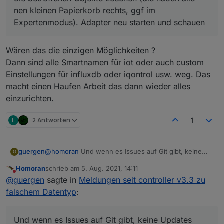
nen kleinen Papierkorb rechts, ggf im
Expertenmodus). Adapter neu starten und schauen
Wären das die einzigen Möglichkeiten ?
Dann sind alle Smartnamen für iot oder auch custom
Einstellungen für influxdb oder iqontrol usw. weg. Das
macht einen Haufen Arbeit das dann wieder alles
einzurichten.
F
2 Antworten
1
guergen
@
homoran
Und wenn es Issues auf Git gibt, keine
G
Updates oder sowas existieren? Auch die dann hier
Homoran
schrieb am
5. Aug. 2021, 14:11
rein?
zuletzt editiert von
Nicht stören
@
guergen
sagte in
Meldungen seit controller v3.3 zu
falschem Datentyp
:
Und wenn es Issues auf Git gibt, keine Updates