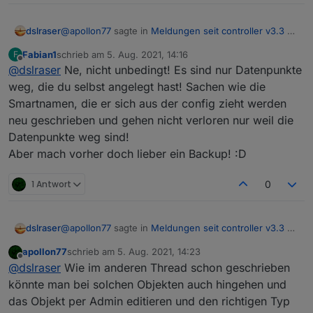
@
apollon77
sagte in
Meldungen seit controller v3.3 zu
dslraser
falschem Datentyp
:
Fabian1
schrieb am
5. Aug. 2021, 14:16
F
zuletzt editiert von
Offline
@
dslraser
Ne, nicht unbedingt! Es sind nur Datenpunkte
@
slowman
Du kannst die Instanz löschen und
neu anlegen, oder einfach nur im Admin
weg, die du selbst angelegt hast! Sachen wie die
Wären das die einzigen Möglichkeiten ?
hingehen und die betroffenen Objekte Löschen
Smartnamen, die er sich aus der config zieht werden
Dann sind alle Smartnamen für iot oder auch custom
(die haben alle nen kleinen Papierkorb rechts,
neu geschrieben und gehen nicht verloren nur weil die
Einstellungen für influxdb oder iqontrol usw. weg. Das
ggf im Expertenmodus). Adapter neu starten und
macht einen Haufen Arbeit das dann wieder alles
schauen
Datenpunkte weg sind!
einzurichten.
Aber mach vorher doch lieber ein Backup! :D
1 Antwort
0
@
apollon77
sagte in
Meldungen seit controller v3.3 zu
dslraser
falschem Datentyp
:
apollon77
schrieb am
5. Aug. 2021, 14:23
zuletzt editiert von
Offline
@
slowman
Du kannst die Instanz löschen und
@
dslraser
Wie im anderen Thread schon geschrieben
neu anlegen, oder einfach nur im Admin
könnte man bei solchen Objekten auch hingehen und
Wären das die einzigen Möglichkeiten ?
hingehen und die betroffenen Objekte Löschen
das Objekt per Admin editieren und den richtigen Typ
Dann sind alle Smartnamen für iot oder auch custom
(die haben alle nen kleinen Papierkorb rechts,