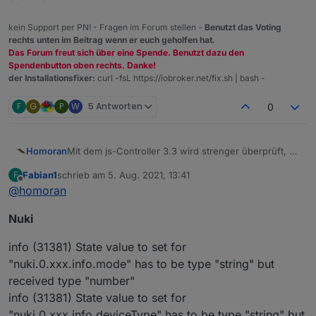
kein Support per PN! - Fragen im Forum stellen -
Benutzt das Voting
rechts unten im Beitrag wenn er euch geholfen hat.
Das Forum freut sich über eine Spende. Benutzt dazu den
Spendenbutton oben rechts. Danke!
der Installationsfixer:
curl -fsL https://iobroker.net/fix.sh | bash -
F
G
P
W
5 Antworten
0
Mit dem js-Controller 3.3 wird strenger überprüft, ob
Homoran
der vom Adapter/Script verwendete Typ zu dem
Fabian1
schrieb am
5. Aug. 2021, 13:41
F
dazugehörigen Datenpunkt passt.
Wenn nicht kommt eine Meldung wie:
zuletzt editiert von
Offline
@
homoran
has wrong type "string" but has to be
"array"
Dazu gibt es bereits einige Threads, wie z.B.
Nuki
https://forum.iobroker.net/topic/46758/js-controller-
3-3-jetzt-im-stable
Da der Controller 3.3. jetzt im stable ist und die
info (31381) State value to set for
meisten solchen Meldungen bereits während des
Beta-Tests behoben wurden, bitte hier in diesem
Dazu bitte erst zu dem angemeckerten Adapter
"nuki.0.xxx.info.mode" has to be type "string" but
Thread die "Reste" sammeln.
prüfen ob es bereits ein Update mit einem fix gibt,
received type "number"
oder ob ein passendes Issue auf Github existiert.
Wenn nicht, bitte hier melden und Issue auf Github
info (31381) State value to set for
Alternativ die angemeckerten Objekte löschen und
eröffnen
den Adapter neu starten, dann werden viele Objekte
"nuki.0.xxx.info.deviceType" has to be type "string" but