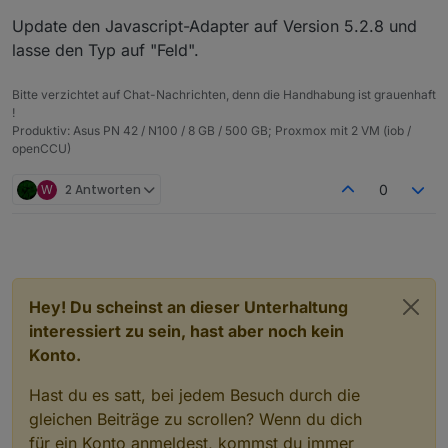
Barometerwerten erstellt, die ich dan in VIS als
Update den Javascript-Adapter auf Version 5.2.8 und
Barometertrend darstelle. So sieht das Blockly aus:
lasse den Typ auf "Feld".
Bitte verzichtet auf Chat-Nachrichten, denn die Handhabung ist grauenhaft
!
Und das ist der Export:
Produktiv: Asus PN 42 / N100 / 8 GB / 500 GB; Proxmox mit 2 VM (iob /
openCCU)
Spoiler
W
2 Antworten
0
Was muss ich in Blockly ändern, damit die Meldung
verschwindet und ich im korrekten Format schreibe?
Gruss, Jürgen
Das Ändern des Typs des Datenpunktes (er stand
bisher auf "Feld") auf andere Werte (gemischt, Objekt,
Zeichenkette) brahcte keine Lösung sondern nur eine
etwas andere Meldung.
Hey! Du scheinst an dieser Unterhaltung
interessiert zu sein, hast aber noch kein
Konto.
Hast du es satt, bei jedem Besuch durch die
gleichen Beiträge zu scrollen? Wenn du dich
für ein Konto anmeldest, kommst du immer