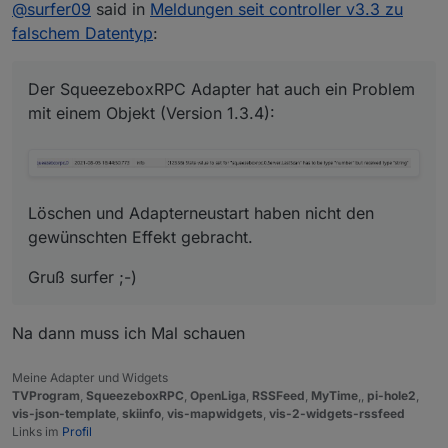
Offline
@
surfer09
said in
Meldungen seit controller v3.3 zu
Löschen und Adapterneustart haben nicht den
falschem Datentyp
:
gewünschten Effekt gebracht.
Gruß surfer ;-)
Der SqueezeboxRPC Adapter hat auch ein Problem
mit einem Objekt (Version 1.3.4):
Löschen und Adapterneustart haben nicht den
gewünschten Effekt gebracht.
Gruß surfer ;-)
Na dann muss ich Mal schauen
Meine Adapter und Widgets
TVProgram
,
SqueezeboxRPC
,
OpenLiga
,
RSSFeed
,
MyTime
,,
pi-hole2
,
vis-json-template
,
skiinfo
,
vis-mapwidgets
,
vis-2-widgets-rssfeed
Links im
Profil