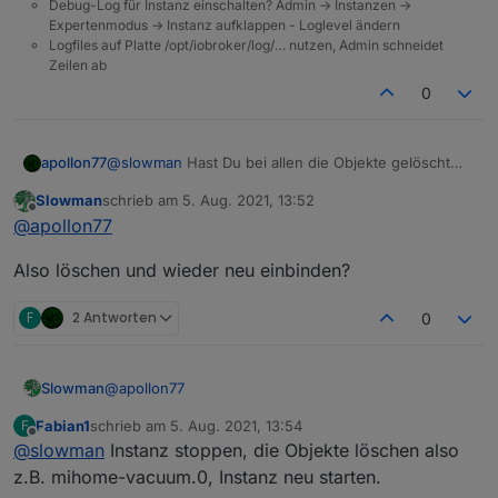
Debug-Log für Instanz einschalten? Admin -> Instanzen ->
Expertenmodus -> Instanz aufklappen - Loglevel ändern
yeelight-2.0	2021-08-05 15:36:30.899	info	(
Logfiles auf Platte /opt/iobroker/log/… nutzen, Admin schneidet
Zeilen ab
Ok, gehe auf die alte Version zurück. Da rennt sich
mein Log ja tot.
0
apollon77
@
slowman
Hast Du bei allen die Objekte gelöscht
die angemerckert werden. Ich weiss verlässlich das
Slowman
schrieb am
5. Aug. 2021, 13:52
zB nuki-extended aktuell sein sollte und so weiter.
zuletzt editiert von
Offline
@
apollon77
Also bitte prüfen! Bitte auch CHangelogs prüfen -
vllt fehlen bei Adapter ja "nur" die richtigen
Also löschen und wieder neu einbinden?
Versionen im Stable ... dann auch sagen bitte
F
2 Antworten
0
@
apollon77
Slowman
Fabian1
schrieb am
5. Aug. 2021, 13:54
F
Also löschen und wieder neu einbinden?
zuletzt editiert von
Offline
@
slowman
Instanz stoppen, die Objekte löschen also
z.B. mihome-vacuum.0, Instanz neu starten.