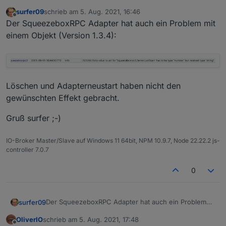
surfer09
schrieb am
5. Aug. 2021, 16:46
zuletzt editiert von
Offline
Der SqueezeboxRPC Adapter hat auch ein Problem mit
einem Objekt (Version 1.3.4):
Löschen und Adapterneustart haben nicht den
gewünschten Effekt gebracht.
Gruß surfer ;-)
IO-Broker Master/Slave auf Windows 11 64bit, NPM 10.9.7, Node 22.22.2 js-
controller 7.0.7
0
Der SqueezeboxRPC Adapter hat auch ein Problem
surfer09
mit einem Objekt (Version 1.3.4):
OliverIO
schrieb am
5. Aug. 2021, 17:48
zuletzt editiert von