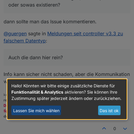
oder sowas existieren?
dann sollte man das Issue kommentieren.
@
guergen
sagte in
Meldungen seit controller v3.3 zu
falschem Datentyp
:
Auch die dann hier rein?
Info kann sicher nicht schaden, aber die Kommunikation
wäre IMHO auf Github besser aufgehoben.
Hallo! Könnten wir bitte einige zusätzliche Dienste für
Funktionalität & Analytics
aktivieren? Sie können Ihre
kein Support per PN! - Fragen im Forum stellen -
Benutzt das Voting
Zustimmung später jederzeit ändern oder zurückziehen.
rechts unten im Beitrag wenn er euch geholfen hat.
Das Forum freut sich über eine Spende. Benutzt dazu den
Lassen Sie mich wählen
Das ist ok
Spendenbutton oben rechts. Danke!
der Installationsfixer:
curl -fsL https://iobroker.net/fix.sh | bash -
0