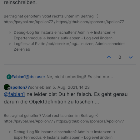
reinschreiben.
Einstellungen für influxdb oder iqontrol usw. weg. Das
ggf im Expertenmodus). Adapter neu starten und
macht einen Haufen Arbeit das dann wieder alles
schauen
einzurichten.
Beitrag hat geholfen? Votet rechts unten im Beitrag :-)
https://paypal.me/Apollon77 / https://github.com/sponsors/Apollon77
Debug-Log für Instanz einschalten? Admin -> Instanzen ->
Expertenmodus -> Instanz aufklappen - Loglevel ändern
Logfiles auf Platte /opt/iobroker/log/… nutzen, Admin schneidet
Zeilen ab
0
Fabian1
@
dslraser
Ne, nicht unbedingt! Es sind nur
F
Datenpunkte weg, die du selbst angelegt hast! Sachen
apollon77
schrieb am
5. Aug. 2021, 14:23
wie die Smartnamen, die er sich aus der config zieht
zuletzt editiert von
Offline
@
fabian1
ne leider bist Du hier falsch. Es geht genau
werden neu geschrieben und gehen nicht verloren nur
weil die Datenpunkte weg sind!
darum die Objektdefinition zu löschen ...
Aber mach vorher doch lieber ein Backup! :D
Beitrag hat geholfen? Votet rechts unten im Beitrag :-)
https://paypal.me/Apollon77 / https://github.com/sponsors/Apollon77
Debug-Log für Instanz einschalten? Admin -> Instanzen ->
Expertenmodus -> Instanz aufklappen - Loglevel ändern