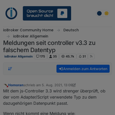
Weiter zum Inhalt
ioBroker Community Home
Deutsch
ioBroker Allgemein
Meldungen seit controller v3.3 zu
falschem Datentyp
ioBroker Allgemein
175
35
45.7k
31
Anmelden zum Antworten
Homoran
schrieb am
5. Aug. 2021, 13:09
zuletzt editiert von apollon77
8. Juli 2021, 17:29
Nicht stören
Mit dem js-Controller 3.3 wird strenger überprüft, ob
der vom Adapter/Script verwendete Typ zu dem
dazugehörigen Datenpunkt passt.
Wenn nicht kommt eine Meldung wie: