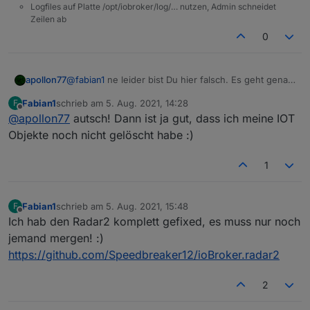
Logfiles auf Platte /opt/iobroker/log/… nutzen, Admin schneidet
Zeilen ab
0
apollon77
@
fabian1
ne leider bist Du hier falsch. Es geht genau
darum die Objektdefinition zu löschen ...
Fabian1
schrieb am
5. Aug. 2021, 14:28
F
zuletzt editiert von
Offline
@
apollon77
autsch! Dann ist ja gut, dass ich meine IOT
Objekte noch nicht gelöscht habe :)
1
Fabian1
schrieb am
5. Aug. 2021, 15:48
F
zuletzt editiert von
Offline
Ich hab den Radar2 komplett gefixed, es muss nur noch
jemand mergen! :)
https://github.com/Speedbreaker12/ioBroker.radar2
2