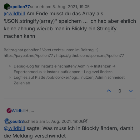
ich habe die Fehlermeldung
apollon77
schrieb am
5. Aug. 2021, 19:05
zuletzt editiert von
Offline
@
wildbill
Am Ende musst du das Array als
seit heute (Update auf neuen stable JS-Controller) bei
"JSON.stringify(array)" speichern ... ich hab aber ehrlich
einem Script, welches mir eine Liste aus
keine ahnung wie/ob man in Blickly ein Stringify
Barometerwerten erstellt, die ich dan in VIS als
machen kann
Barometertrend darstelle. So sieht das Blockly aus:
Beitrag hat geholfen? Votet rechts unten im Beitrag :-)
https://paypal.me/Apollon77 / https://github.com/sponsors/Apollon77
Und das ist der Export:
Debug-Log für Instanz einschalten? Admin -> Instanzen ->
Expertenmodus -> Instanz aufklappen - Loglevel ändern
Spoiler
Logfiles auf Platte /opt/iobroker/log/… nutzen, Admin schneidet
Zeilen ab
Was muss ich in Blockly ändern, damit die Meldung
0
verschwindet und ich im korrekten Format schreibe?
Gruss, Jürgen
Das Ändern des Typs des Datenpunktes (er stand
bisher auf "Feld") auf andere Werte (gemischt, Objekt,
Hi,
Wildbill
W
Zeichenkette) brahcte keine Lösung sondern nur eine
ich habe die Fehlermeldung
etwas andere Meldung.
paul53
schrieb am
5. Aug. 2021, 19:06
zuletzt editiert von paul53
8. Mai 2021, 21:07
Offline
@
wildbill
sagte: Was muss ich in Blockly ändern, damit
seit heute (Update auf neuen stable JS-Controller) bei
die Meldung verschwindet
einem Script, welches mir eine Liste aus