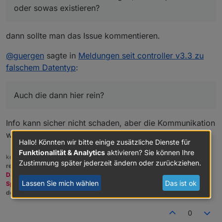
oder sowas existieren?
dann sollte man das Issue kommentieren.
@
guergen
sagte in
Meldungen seit controller v3.3 zu
falschem Datentyp
:
Auch die dann hier rein?
Info kann sicher nicht schaden, aber die Kommunikation
wäre IMHO auf Github besser aufgehoben.
Hallo! Könnten wir bitte einige zusätzliche Dienste für
Funktionalität & Analytics
aktivieren? Sie können Ihre
kein Support per PN! - Fragen im Forum stellen -
Benutzt das Voting
Zustimmung später jederzeit ändern oder zurückziehen.
rechts unten im Beitrag wenn er euch geholfen hat.
Das Forum freut sich über eine Spende. Benutzt dazu den
Lassen Sie mich wählen
Das ist ok
Spendenbutton oben rechts. Danke!
der Installationsfixer:
curl -fsL https://iobroker.net/fix.sh | bash -
0