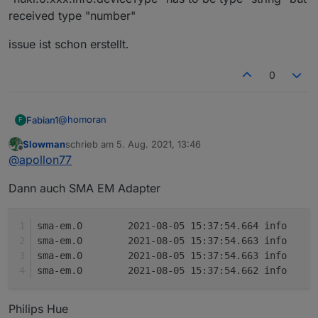
korrekt neu angelegt!
received type "number"
issue ist schon erstellt.
0
@
homoran
Fabian1
F
Slowman
schrieb am
5. Aug. 2021, 13:46
Nuki
zuletzt editiert von
Offline
@
apollon77
info (31381) State value to set for
Dann auch SMA EM Adapter
"nuki.0.xxx.info.mode" has to be type "string" but
received type "number"
issue ist schon erstellt.
info (31381) State value to set for
sma
"nuki.0.xxx.info.deviceType" has to be type "string" but
sma
received type "number"
sma
sma
Philips Hue