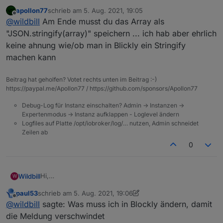
ich habe die Fehlermeldung
apollon77
schrieb am
5. Aug. 2021, 19:05
zuletzt editiert von
Offline
@
wildbill
Am Ende musst du das Array als
seit heute (Update auf neuen stable JS-Controller) bei
"JSON.stringify(array)" speichern ... ich hab aber ehrlich
einem Script, welches mir eine Liste aus
keine ahnung wie/ob man in Blickly ein Stringify
Barometerwerten erstellt, die ich dan in VIS als
machen kann
Barometertrend darstelle. So sieht das Blockly aus:
Beitrag hat geholfen? Votet rechts unten im Beitrag :-)
https://paypal.me/Apollon77 / https://github.com/sponsors/Apollon77
Und das ist der Export:
Debug-Log für Instanz einschalten? Admin -> Instanzen ->
Expertenmodus -> Instanz aufklappen - Loglevel ändern
Spoiler
Logfiles auf Platte /opt/iobroker/log/… nutzen, Admin schneidet
Zeilen ab
Was muss ich in Blockly ändern, damit die Meldung
0
verschwindet und ich im korrekten Format schreibe?
Gruss, Jürgen
Das Ändern des Typs des Datenpunktes (er stand
bisher auf "Feld") auf andere Werte (gemischt, Objekt,
Hi,
Wildbill
W
Zeichenkette) brahcte keine Lösung sondern nur eine
ich habe die Fehlermeldung
etwas andere Meldung.
paul53
schrieb am
5. Aug. 2021, 19:06
zuletzt editiert von paul53
8. Mai 2021, 21:07
Offline
@
wildbill
sagte: Was muss ich in Blockly ändern, damit
seit heute (Update auf neuen stable JS-Controller) bei
die Meldung verschwindet
einem Script, welches mir eine Liste aus