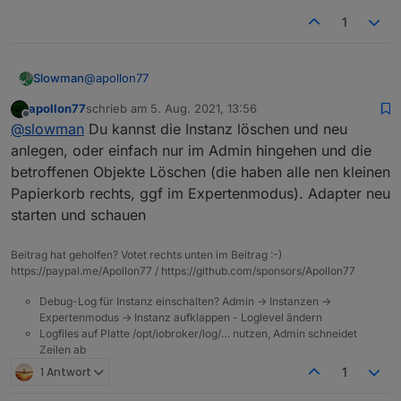
1
@
apollon77
Slowman
apollon77
schrieb am
5. Aug. 2021, 13:56
Also löschen und wieder neu einbinden?
zuletzt editiert von
Offline
@
slowman
Du kannst die Instanz löschen und neu
anlegen, oder einfach nur im Admin hingehen und die
betroffenen Objekte Löschen (die haben alle nen kleinen
Papierkorb rechts, ggf im Expertenmodus). Adapter neu
starten und schauen
Beitrag hat geholfen? Votet rechts unten im Beitrag :-)
https://paypal.me/Apollon77 / https://github.com/sponsors/Apollon77
Debug-Log für Instanz einschalten? Admin -> Instanzen ->
Expertenmodus -> Instanz aufklappen - Loglevel ändern
Logfiles auf Platte /opt/iobroker/log/… nutzen, Admin schneidet
Zeilen ab
1 Antwort
1