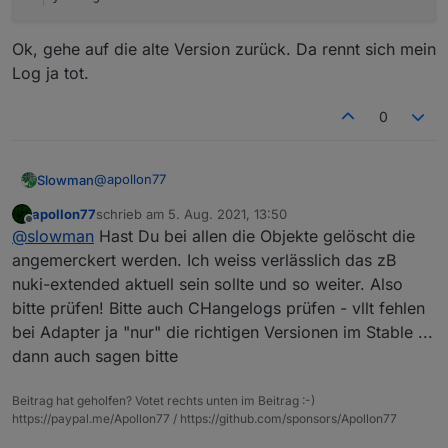
Ok, gehe auf die alte Version zurück. Da rennt sich mein
Log ja tot.
0
@
apollon77
Slowman
apollon77
schrieb am
5. Aug. 2021, 13:50
Dann auch SMA EM Adapter
zuletzt editiert von
Offline
@
slowman
Hast Du bei allen die Objekte gelöscht die
sma-em.0	2021-08-05 15:37:54.664	info	(11
angemerckert werden. Ich weiss verlässlich das zB
sma-em.0	2021-08-05 15:37:54.663	info	(11
nuki-extended aktuell sein sollte und so weiter. Also
Philips Hue
sma-em.0	2021-08-05 15:37:54.663	info	(11
bitte prüfen! Bitte auch CHangelogs prüfen - vllt fehlen
bei Adapter ja "nur" die richtigen Versionen im Stable ...
hue-extended.0	2021-08-05 15:38:42.088	info
hue-extended.0	2021-08-05 15:38:42.088	info
dann auch sagen bitte
MiHome Vacuum
hue-extended.0	2021-08-05 15:38:42.087	info
hue-extended.0	2021-08-05 15:38:42.087	info
Beitrag hat geholfen? Votet rechts unten im Beitrag :-)
hue-extended.0	2021-08-05 15:38:42.087	info
https://paypal.me/Apollon77 / https://github.com/sponsors/Apollon77
Yeelight 2.0