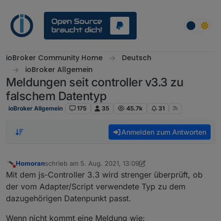
Weiter zum Inhalt
ioBroker Community Home
Deutsch
ioBroker Allgemein
Meldungen seit controller v3.3 zu
falschem Datentyp
ioBroker Allgemein
175
35
45.7k
31
Anmelden zum Antworten
Homoran
schrieb am
5. Aug. 2021, 13:09
zuletzt editiert von apollon77
8. Juli 2021, 17:29
Nicht stören
Mit dem js-Controller 3.3 wird strenger überprüft, ob
der vom Adapter/Script verwendete Typ zu dem
dazugehörigen Datenpunkt passt.
Wenn nicht kommt eine Meldung wie: