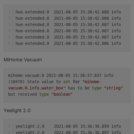
hue-
hue-
hue-
hue-
hue-
hue-
MiHome Vacuum
mihome-vacuum.0 2021-08-05 15:38:37.837 info
(10470) State value to
set
for
"mihome-
vacuum.0.info.water_box"
has to be
type
"string"
but received
type
"boolean"
Yeelight 2.0
yeel
yeel