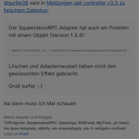
Offline
@
surfer09
said in
Meldungen seit controller v3.3 zu
Löschen und Adapterneustart haben nicht den
falschem Datentyp
:
gewünschten Effekt gebracht.
Gruß surfer ;-)
Der SqueezeboxRPC Adapter hat auch ein Problem
mit einem Objekt (Version 1.3.4):
Löschen und Adapterneustart haben nicht den
gewünschten Effekt gebracht.
Gruß surfer ;-)
Na dann muss ich Mal schauen
Meine Adapter und Widgets
TVProgram
,
SqueezeboxRPC
,
OpenLiga
,
RSSFeed
,
MyTime
,,
pi-hole2
,
vis-json-template
,
skiinfo
,
vis-mapwidgets
,
vis-2-widgets-rssfeed
Links im
Profil