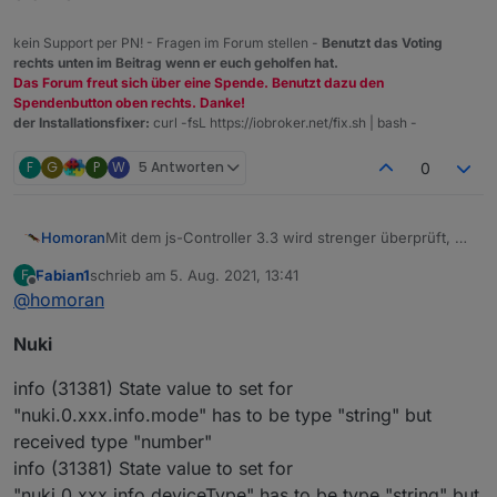
kein Support per PN! - Fragen im Forum stellen -
Benutzt das Voting
rechts unten im Beitrag wenn er euch geholfen hat.
Das Forum freut sich über eine Spende. Benutzt dazu den
Spendenbutton oben rechts. Danke!
der Installationsfixer:
curl -fsL https://iobroker.net/fix.sh | bash -
F
G
P
W
5 Antworten
0
Mit dem js-Controller 3.3 wird strenger überprüft, ob
Homoran
der vom Adapter/Script verwendete Typ zu dem
Fabian1
schrieb am
5. Aug. 2021, 13:41
F
dazugehörigen Datenpunkt passt.
Wenn nicht kommt eine Meldung wie:
zuletzt editiert von
Offline
@
homoran
has wrong type "string" but has to be
"array"
Dazu gibt es bereits einige Threads, wie z.B.
Nuki
https://forum.iobroker.net/topic/46758/js-controller-
3-3-jetzt-im-stable
Da der Controller 3.3. jetzt im stable ist und die
info (31381) State value to set for
meisten solchen Meldungen bereits während des
Beta-Tests behoben wurden, bitte hier in diesem
Dazu bitte erst zu dem angemeckerten Adapter
"nuki.0.xxx.info.mode" has to be type "string" but
Thread die "Reste" sammeln.
prüfen ob es bereits ein Update mit einem fix gibt,
received type "number"
oder ob ein passendes Issue auf Github existiert.
Wenn nicht, bitte hier melden und Issue auf Github
info (31381) State value to set for
Alternativ die angemeckerten Objekte löschen und
eröffnen
den Adapter neu starten, dann werden viele Objekte
"nuki.0.xxx.info.deviceType" has to be type "string" but