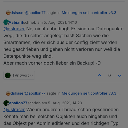
@
apollon77
sagte in
Meldungen seit controller v3.3 zu
dslraser
falschem Datentyp
:
Fabian1
schrieb am
5. Aug. 2021, 14:16
F
zuletzt editiert von
Offline
@
dslraser
Ne, nicht unbedingt! Es sind nur Datenpunkte
@
slowman
Du kannst die Instanz löschen und
neu anlegen, oder einfach nur im Admin
weg, die du selbst angelegt hast! Sachen wie die
Wären das die einzigen Möglichkeiten ?
hingehen und die betroffenen Objekte Löschen
Smartnamen, die er sich aus der config zieht werden
Dann sind alle Smartnamen für iot oder auch custom
(die haben alle nen kleinen Papierkorb rechts,
neu geschrieben und gehen nicht verloren nur weil die
Einstellungen für influxdb oder iqontrol usw. weg. Das
ggf im Expertenmodus). Adapter neu starten und
macht einen Haufen Arbeit das dann wieder alles
schauen
Datenpunkte weg sind!
einzurichten.
Aber mach vorher doch lieber ein Backup! :D
1 Antwort
0
@
apollon77
sagte in
Meldungen seit controller v3.3 zu
dslraser
falschem Datentyp
:
apollon77
schrieb am
5. Aug. 2021, 14:23
zuletzt editiert von
Offline
@
slowman
Du kannst die Instanz löschen und
@
dslraser
Wie im anderen Thread schon geschrieben
neu anlegen, oder einfach nur im Admin
könnte man bei solchen Objekten auch hingehen und
Wären das die einzigen Möglichkeiten ?
hingehen und die betroffenen Objekte Löschen
das Objekt per Admin editieren und den richtigen Typ
Dann sind alle Smartnamen für iot oder auch custom
(die haben alle nen kleinen Papierkorb rechts,