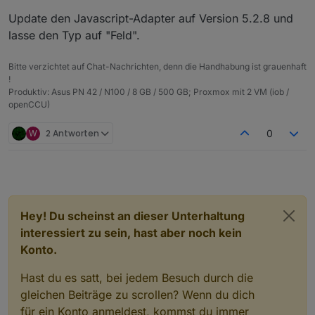
Barometerwerten erstellt, die ich dan in VIS als
Update den Javascript-Adapter auf Version 5.2.8 und
Barometertrend darstelle. So sieht das Blockly aus:
lasse den Typ auf "Feld".
Bitte verzichtet auf Chat-Nachrichten, denn die Handhabung ist grauenhaft
!
Und das ist der Export:
Produktiv: Asus PN 42 / N100 / 8 GB / 500 GB; Proxmox mit 2 VM (iob /
openCCU)
Spoiler
W
2 Antworten
0
Was muss ich in Blockly ändern, damit die Meldung
verschwindet und ich im korrekten Format schreibe?
Gruss, Jürgen
Das Ändern des Typs des Datenpunktes (er stand
bisher auf "Feld") auf andere Werte (gemischt, Objekt,
Zeichenkette) brahcte keine Lösung sondern nur eine
etwas andere Meldung.
Hey! Du scheinst an dieser Unterhaltung
interessiert zu sein, hast aber noch kein
Konto.
Hast du es satt, bei jedem Besuch durch die
gleichen Beiträge zu scrollen? Wenn du dich
für ein Konto anmeldest, kommst du immer