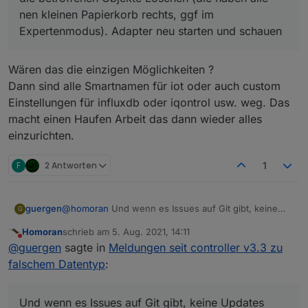
nen kleinen Papierkorb rechts, ggf im
Expertenmodus). Adapter neu starten und schauen
Wären das die einzigen Möglichkeiten ?
Dann sind alle Smartnamen für iot oder auch custom
Einstellungen für influxdb oder iqontrol usw. weg. Das
macht einen Haufen Arbeit das dann wieder alles
einzurichten.
F
2 Antworten
1
guergen
@
homoran
Und wenn es Issues auf Git gibt, keine
G
Updates oder sowas existieren? Auch die dann hier
Homoran
schrieb am
5. Aug. 2021, 14:11
rein?
zuletzt editiert von
Nicht stören
@
guergen
sagte in
Meldungen seit controller v3.3 zu
falschem Datentyp
:
Und wenn es Issues auf Git gibt, keine Updates