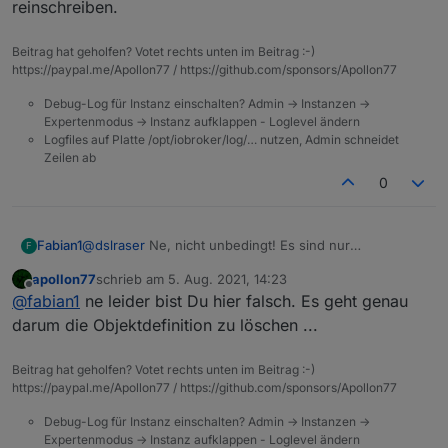
reinschreiben.
Einstellungen für influxdb oder iqontrol usw. weg. Das
ggf im Expertenmodus). Adapter neu starten und
macht einen Haufen Arbeit das dann wieder alles
schauen
einzurichten.
Beitrag hat geholfen? Votet rechts unten im Beitrag :-)
https://paypal.me/Apollon77 / https://github.com/sponsors/Apollon77
Debug-Log für Instanz einschalten? Admin -> Instanzen ->
Expertenmodus -> Instanz aufklappen - Loglevel ändern
Logfiles auf Platte /opt/iobroker/log/… nutzen, Admin schneidet
Zeilen ab
0
Fabian1
@
dslraser
Ne, nicht unbedingt! Es sind nur
F
Datenpunkte weg, die du selbst angelegt hast! Sachen
apollon77
schrieb am
5. Aug. 2021, 14:23
wie die Smartnamen, die er sich aus der config zieht
zuletzt editiert von
Offline
@
fabian1
ne leider bist Du hier falsch. Es geht genau
werden neu geschrieben und gehen nicht verloren nur
weil die Datenpunkte weg sind!
darum die Objektdefinition zu löschen ...
Aber mach vorher doch lieber ein Backup! :D
Beitrag hat geholfen? Votet rechts unten im Beitrag :-)
https://paypal.me/Apollon77 / https://github.com/sponsors/Apollon77
Debug-Log für Instanz einschalten? Admin -> Instanzen ->
Expertenmodus -> Instanz aufklappen - Loglevel ändern