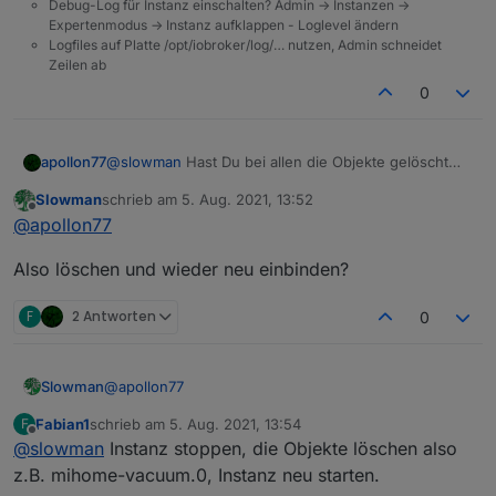
Debug-Log für Instanz einschalten? Admin -> Instanzen ->
Expertenmodus -> Instanz aufklappen - Loglevel ändern
yeelight-2.0	2021-08-05 15:36:30.899	info	(
Logfiles auf Platte /opt/iobroker/log/… nutzen, Admin schneidet
Zeilen ab
Ok, gehe auf die alte Version zurück. Da rennt sich
mein Log ja tot.
0
apollon77
@
slowman
Hast Du bei allen die Objekte gelöscht
die angemerckert werden. Ich weiss verlässlich das
Slowman
schrieb am
5. Aug. 2021, 13:52
zB nuki-extended aktuell sein sollte und so weiter.
zuletzt editiert von
Offline
@
apollon77
Also bitte prüfen! Bitte auch CHangelogs prüfen -
vllt fehlen bei Adapter ja "nur" die richtigen
Also löschen und wieder neu einbinden?
Versionen im Stable ... dann auch sagen bitte
F
2 Antworten
0
@
apollon77
Slowman
Fabian1
schrieb am
5. Aug. 2021, 13:54
F
Also löschen und wieder neu einbinden?
zuletzt editiert von
Offline
@
slowman
Instanz stoppen, die Objekte löschen also
z.B. mihome-vacuum.0, Instanz neu starten.