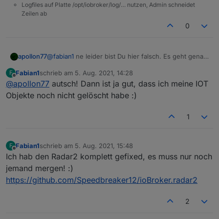
Logfiles auf Platte /opt/iobroker/log/… nutzen, Admin schneidet
Zeilen ab
0
apollon77
@
fabian1
ne leider bist Du hier falsch. Es geht genau
darum die Objektdefinition zu löschen ...
Fabian1
schrieb am
5. Aug. 2021, 14:28
F
zuletzt editiert von
Offline
@
apollon77
autsch! Dann ist ja gut, dass ich meine IOT
Objekte noch nicht gelöscht habe :)
1
Fabian1
schrieb am
5. Aug. 2021, 15:48
F
zuletzt editiert von
Offline
Ich hab den Radar2 komplett gefixed, es muss nur noch
jemand mergen! :)
https://github.com/Speedbreaker12/ioBroker.radar2
2