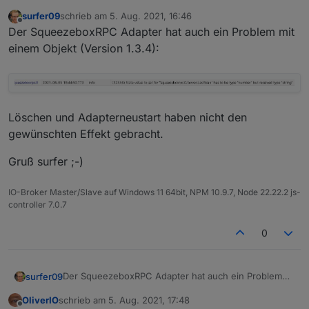
surfer09
schrieb am
5. Aug. 2021, 16:46
zuletzt editiert von
Offline
Der SqueezeboxRPC Adapter hat auch ein Problem mit
einem Objekt (Version 1.3.4):
Löschen und Adapterneustart haben nicht den
gewünschten Effekt gebracht.
Gruß surfer ;-)
IO-Broker Master/Slave auf Windows 11 64bit, NPM 10.9.7, Node 22.22.2 js-
controller 7.0.7
0
Der SqueezeboxRPC Adapter hat auch ein Problem
surfer09
mit einem Objekt (Version 1.3.4):
OliverIO
schrieb am
5. Aug. 2021, 17:48
zuletzt editiert von