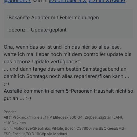
@
apollon77
said in
js-controller 3.3 jetzt im STABLE!
:
radar2
Ausgelagerte Themen Threads!!
wled - Update sollte die Tage kommen
vedirect
Thema "ack flag" Fehlermeldungen und "Was ist ack"
Bekannte Adapter mit Fehlermeldungen
squeezboxrpc - fixed in 1.3.6
und Readonly-States
https://forum.iobroker.net/topic/46771/wozu-ist-der-
synology
deconz - Update geplant
ack-flag-da
enigma2
Thema Meldung zu falschem Datentyp
has wrong
web-speedy
type "xxx" but has to be "yyy"
LaMetric
https://forum.iobroker.net/topic/46776/meldungen-
Oha, wenn das so ist und ich das hier so alles lese,
kodi
seit-controller-v3-3-zu-falschem-datentyp
warte ich mal lieber noch mit dem controller update bis
husq-automower
das deconz Update verfügbar ist.
smartcontrol
shelly
... und dann fange das am besten Samstagsabend an,
denon
damit ich Sonntags noch alles reparieren/fixen kann ...
;-)
Ausfälle kommen in einem 5-Personen Haushalt nicht so
gut an ... :-)
Pedder
All @Proxmox/Trixie auf HP Elitedesk 800 G4; Zigbee: ZigStar (LAN),
~110Devices
Unifi, Motioneye/3Reolinks, PiHole, Bosch CS7800i via BBQKees/EMS-
ESP, Fronius/BYD 11kWp via Modbus