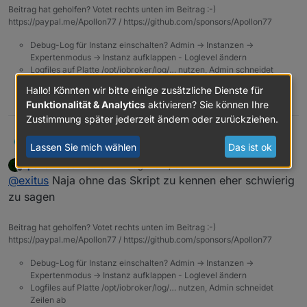
Beitrag hat geholfen? Votet rechts unten im Beitrag :-)
28.98 GB
ion" has to be type "value.precipitation" but received
Issues folgen gleich!
https://paypal.me/Apollon77 / https://github.com/sponsors/Apollon77
freier Festplattenspeicher
type "number"
23.35 GB
Debug-Log für Instanz einschalten? Admin -> Instanzen ->
Anzahl der Adapter
Expertenmodus -> Instanz aufklappen - Loglevel ändern
338
Logfiles auf Platte /opt/iobroker/log/… nutzen, Admin schneidet
Betriebszeit
Zeilen ab
00:06:25
Hallo! Könnten wir bitte einige zusätzliche Dienste für
0
Aktive Instanzen
Funktionalität & Analytics
aktivieren? Sie können Ihre
38
Zustimmung später jederzeit ändern oder zurückziehen.
Hallo,
exitus
E
Lassen Sie mich wählen
Das ist ok
nach dem update funktionieren bei die Blocky scripte
apollon77
schrieb am
6. Aug. 2021, 08:21
nicht mehr woran kann es liegen.
01:29:57.404	error	javascript.0 (5232) script
zuletzt editiert von
Offline
@
exitus
Naja ohne das Skript zu kennen eher schwierig
raspberrypi
01:29:57.404	error	javascript.0 (5232) at iC
javascript.0	2021-08-06 01:31:13.193	error	(
Plattform
01:29:57.405	error	javascript.0 (5232) at sc
zu sagen
javascript.0	2021-08-06 01:31:13.192	error	(
linux
javascript.0	2021-08-06 01:31:13.192	error	(
Betriebssystem
Beitrag hat geholfen? Votet rechts unten im Beitrag :-)
javascript.0	2021-08-06 01:31:13.192	error	(5
linux
https://paypal.me/Apollon77 / https://github.com/sponsors/Apollon77
Architektur
arm
Debug-Log für Instanz einschalten? Admin -> Instanzen ->
CPUs
Expertenmodus -> Instanz aufklappen - Loglevel ändern
4
Logfiles auf Platte /opt/iobroker/log/… nutzen, Admin schneidet
Geschwindigkeit
Zeilen ab