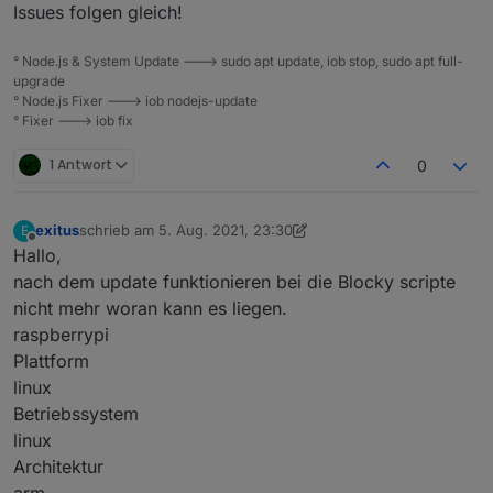
Issues folgen gleich!
° Node.js & System Update ---> sudo apt update, iob stop, sudo apt full-
upgrade
° Node.js Fixer ---> iob nodejs-update
° Fixer ---> iob fix
1 Antwort
0
exitus
schrieb am
5. Aug. 2021, 23:30
E
zuletzt editiert von exitus
8. Juni 2021, 01:33
Offline
Hallo,
nach dem update funktionieren bei die Blocky scripte
nicht mehr woran kann es liegen.
raspberrypi
Plattform
linux
Betriebssystem
linux
Architektur
arm