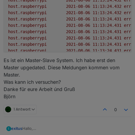
host.raspberrypi
2021-08-06 11:13:24.432	
erro
host.raspberrypi
2021-08-06 11:13:24.432	
erro
host.raspberrypi
2021-08-06 11:13:24.431	
erro
host.raspberrypi
2021-08-06 11:13:24.431	
erro
host.raspberrypi
2021-08-06 11:13:24.431	
erro
host.raspberrypi
2021-08-06 11:13:24.431	
erro
host.raspberrypi
2021-08-06 11:13:24.431	
erro
host.raspberrypi
2021-08-06 11:13:24.431	
erro
host.raspberrypi
2021-08-06 11:13:24.430	
erro
Es ist ein Master-Slave System. Ich habe erst den
host.raspberrypi
2021-08-06 11:13:24.430	
erro
Master upgedated. Diese Meldungen kommen vom
host.raspberrypi
2021-08-06 11:13:24.430	
erro
Master.
host.raspberrypi
2021-08-06 11:13:24.430	
erro
Was kann ich versuchen?
host.raspberrypi
2021-08-06 11:13:24.429	
erro
Danke für eure Arbeit únd Gruß
host.raspberrypi
2021-08-06 11:13:24.429	
erro
host.raspberrypi
2021-08-06 11:13:24.429	
erro
Björn
host.raspberrypi
2021-08-06 11:13:24.429	
erro
host.raspberrypi
2021-08-06 11:13:24.429	
erro
1 Antwort
0
host.raspberrypi
2021-08-06 11:13:24.429	
erro
host.raspberrypi
2021-08-06 11:13:24.428	
erro
host.raspberrypi
2021-08-06 11:13:24.428	
erro
Hallo,
exitus
E
host.raspberrypi
2021-08-06 11:13:24.428	
erro
nach dem update funktionieren bei die Blocky scripte