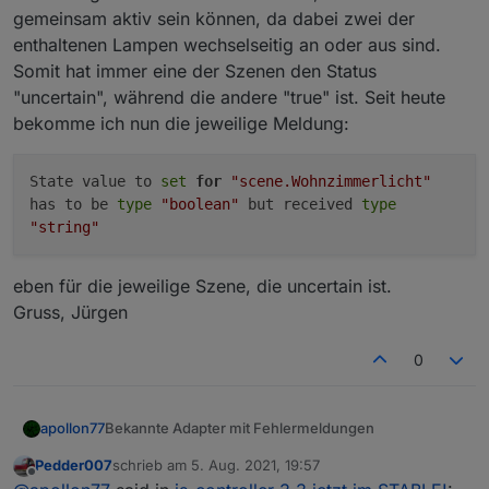
gemeinsam aktiv sein können, da dabei zwei der
enthaltenen Lampen wechselseitig an oder aus sind.
Somit hat immer eine der Szenen den Status
"uncertain", während die andere "true" ist. Seit heute
bekomme ich nun die jeweilige Meldung:
State value to
set
for
"scene.Wohnzimmerlicht"
has to be
type
"boolean"
but received
type
"string"
eben für die jeweilige Szene, die uncertain ist.
Gruss, Jürgen
0
Bekannte Adapter mit Fehlermeldungen
apollon77
deconz - Update geplant
Pedder007
schrieb am
5. Aug. 2021, 19:57
zuletzt editiert von
zigbee
Offline