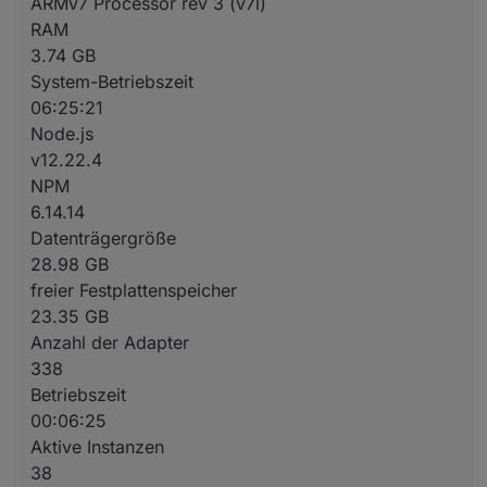
ARMv7 Processor rev 3 (v7l)
28.98 GB
freier Festplattenspeicher
RAM
23.35 GB
3.74 GB
Anzahl der Adapter
System-Betriebszeit
338
06:25:21
Betriebszeit
00:06:25
Node.js
Aktive Instanzen
v12.22.4
38
NPM
6.14.14
Datenträgergröße
28.98 GB
freier Festplattenspeicher
23.35 GB
Anzahl der Adapter
338
Betriebszeit
00:06:25
Aktive Instanzen
38