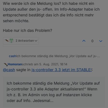
Wie werde ich die Meldung los? Ich habe nicht ein
Update außer den js- offen. Im Info-Adapter habe ich
entsprechend bestätigt das ich die Info nicht mehr
sehen möchte.
Habe nur ich das Problem?
2 Antworten
0
Ich bekomme ständig die Meldung „Vor Update auf js-
cash
controller 3.3 alle Adapter aktualisieren!“ Wenn ich z. B.
Homoran
schrieb am
5. Aug. 2021, 18:14
im Admin von log auf Instanzen klicke oder auf Info.
Wie werde ich die Meldung los? Ich habe nicht ein
zuletzt editiert von
Offline
@
cash
sagte in
js-controller 3.3 jetzt im STABLE!
:
Jedesmal…
Update außer den js- offen. Im Info-Adapter habe ich
entsprechend bestätigt das ich die Info nicht mehr sehen
Habe nur ich das Problem?
möchte.
Ich bekomme ständig die Meldung „Vor Update auf
js-controller 3.3 alle Adapter aktualisieren!“ Wenn
ich z. B. im Admin von log auf Instanzen klicke
oder auf Info. Jedesmal…