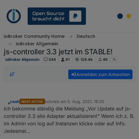
Weiter zum Inhalt
ioBroker Community Home
Deutsch
ioBroker Allgemein
js-controller 3.3 jetzt im STABLE!
ioBroker Allgemein
344
61
129.6k
46
Anmelden zum Antworten
cash
schrieb am
5. Aug. 2021, 18:05
MOST ACTIVE
zuletzt editiert von
Offline
Ich bekomme ständig die Meldung „Vor Update auf js-
controller 3.3 alle Adapter aktualisieren!“ Wenn ich z. B.
im Admin von log auf Instanzen klicke oder auf Info.
Jedesmal…