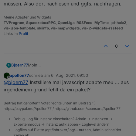
müssen. Also dort nachlesen und ggfs. nachfragen.
Meine Adapter und Widgets
TVProgram
,
SqueezeboxRPC
,
OpenLiga
,
RSSFeed
,
MyTime
,,
pi-hole2
,
vis-json-template
,
skiinfo
,
vis-mapwidgets
,
vis-2-widgets-rssfeed
Links im
Profil
0
Moin
Bjoern77
Ich habe dann auch das Update gemacht. Leider läuft
apollon77
schrieb am
6. Aug. 2021, 09:50
es noch nicht wieder rund.
host.raspberrypi	2021-08-06 11:13:24.434	
zuletzt editiert von
Offline
@
bjoern77
Instslliere mal javascript adapte rneu ... aus
Ich bekomme alle 30s diesen LOG:
host.raspberrypi	2021-08-06 11:13:24.434	
Es ist ein Master-Slave System. Ich habe erst den
host.raspberrypi	2021-08-06 11:13:24.433
irgendeinem grund fehlt da ein paket?
Master upgedated. Diese Meldungen kommen vom
host.raspberrypi	2021-08-06 11:13:24.433
Master.
host.raspberrypi	2021-08-06 11:13:24.433	
Beitrag hat geholfen? Votet rechts unten im Beitrag :-)
Was kann ich versuchen?
host.raspberrypi	2021-08-06 11:13:24.433	
https://paypal.me/Apollon77 / https://github.com/sponsors/Apollon77
Danke für eure Arbeit únd Gruß
host.raspberrypi	2021-08-06 11:13:24.433	
Björn
host.raspberrypi	2021-08-06 11:13:24.432
Debug-Log für Instanz einschalten? Admin -> Instanzen ->
host.raspberrypi	2021-08-06 11:13:24.432	
Expertenmodus -> Instanz aufklappen - Loglevel ändern
host.raspberrypi	2021-08-06 11:13:24.432
Logfiles auf Platte /opt/iobroker/log/… nutzen, Admin schneidet
host.raspberrypi	2021-08-06 11:13:24.432	
Zeilen ab