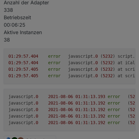
Anzahl der Adapter
338
Betriebszeit
00:06:25
Aktive Instanzen
38
01
:
29
:
57.404
error
	javascript
.0
 (
5232
) script.j
01
:
29
:
57.404
error
	javascript
.0
 (
5232
) at iCalT
01
:
29
:
57.405
error
	javascript
.0
 (
5232
) at scrip
01
:
29
:
57.405
error
	javascript
.0
 (
5232
) at scrip
javascript
.0
2021
-08
-06
01
:
31
:
13.193
error
	(
523
javascript
.0
2021
-08
-06
01
:
31
:
13.192
error
	(
523
javascript
.0
2021
-08
-06
01
:
31
:
13.192
error
	(
523
javascript
.0
2021
-08
-06
01
:
31
:
13.192
error
	(
523
javascript
.0
2021
-08
-06
01
:
31
:
13.192
error
	(
523