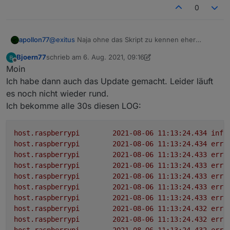
1500 MHz
0
Modell
ARMv7 Processor rev 3 (v7l)
RAM
apollon77
@
exitus
Naja ohne das Skript zu kennen eher
3.74 GB
schwierig zu sagen
System-Betriebszeit
Bjoern77
schrieb am
6. Aug. 2021, 09:16
06:25:21
zuletzt editiert von Bjoern77
8. Juni 2021, 11:26
Offline
Moin
Node.js
Ich habe dann auch das Update gemacht. Leider läuft
v12.22.4
NPM
es noch nicht wieder rund.
6.14.14
Ich bekomme alle 30s diesen LOG:
Datenträgergröße
28.98 GB
freier Festplattenspeicher
host.raspberrypi
2021-08-06 11:13:24.434	
info
23.35 GB
host.raspberrypi
2021-08-06 11:13:24.434	
erro
Anzahl der Adapter
host.raspberrypi
2021-08-06 11:13:24.433	
erro
338
host.raspberrypi
2021-08-06 11:13:24.433	
erro
Betriebszeit
host.raspberrypi
2021-08-06 11:13:24.433	
erro
00:06:25
host.raspberrypi
2021-08-06 11:13:24.433	
erro
Aktive Instanzen
host.raspberrypi
2021-08-06 11:13:24.433	
erro
38
host.raspberrypi
2021-08-06 11:13:24.432	
erro
host.raspberrypi
2021-08-06 11:13:24.432	
erro
host.raspberrypi
2021-08-06 11:13:24.432	
erro