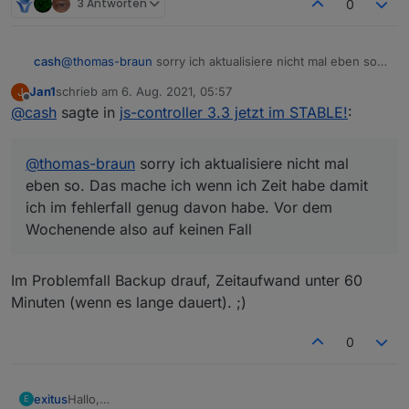
3 Antworten
0
cash
@
thomas-braun
sorry ich aktualisiere nicht mal eben so.
Das mache ich wenn ich Zeit habe damit ich im fehlerfall
Jan1
schrieb am
6. Aug. 2021, 05:57
J
genug davon habe. Vor dem Wochenende also auf
zuletzt editiert von
Offline
@
cash
sagte in
js-controller 3.3 jetzt im STABLE!
:
keinen Fall
@
thomas-braun
sorry ich aktualisiere nicht mal
eben so. Das mache ich wenn ich Zeit habe damit
ich im fehlerfall genug davon habe. Vor dem
Wochenende also auf keinen Fall
Im Problemfall Backup drauf, Zeitaufwand unter 60
Minuten (wenn es lange dauert). ;)
0
Hallo,
exitus
E