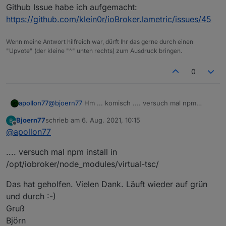
Github Issue habe ich aufgemacht:
https://github.com/klein0r/ioBroker.lametric/issues/45
Wenn meine Antwort hilfreich war, dürft Ihr das gerne durch einen
"Upvote" (der kleine "^" unten rechts) zum Ausdruck bringen.
0
apollon77
@
bjoern77
Hm ... komisch .... versuch mal npm
install in /opt/iobroker/node_modules/virtual-tsc/
Bjoern77
schrieb am
6. Aug. 2021, 10:15
zuletzt editiert von
Offline
@
apollon77
.... versuch mal npm install in
/opt/iobroker/node_modules/virtual-tsc/
Das hat geholfen. Vielen Dank. Läuft wieder auf grün
und durch :-)
Gruß
Björn