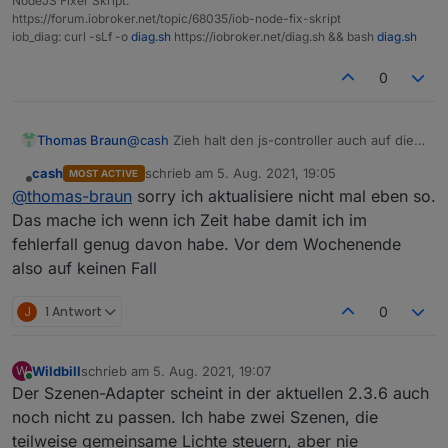
NodeJS Fixer Skript:
https://forum.iobroker.net/topic/68035/iob-node-fix-skript
iob_diag: curl -sLf -o
diag.sh
https://iobroker.net/diag.sh && bash
diag.sh
0
Thomas Braun
@
cash
Zieh halt den js-controller auch auf die
stabile Version.
cash
schrieb am
5. Aug. 2021, 19:05
MOST ACTIVE
zuletzt editiert von
Offline
@
thomas-braun
sorry ich aktualisiere nicht mal eben so.
Das mache ich wenn ich Zeit habe damit ich im
fehlerfall genug davon habe. Vor dem Wochenende
also auf keinen Fall
J
1 Antwort
0
Wildbill
schrieb am
5. Aug. 2021, 19:07
W
zuletzt editiert von
Online
Der Szenen-Adapter scheint in der aktuellen 2.3.6 auch
noch nicht zu passen. Ich habe zwei Szenen, die
teilweise gemeinsame Lichte steuern, aber nie