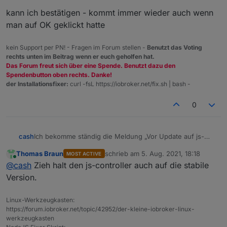
kann ich bestätigen - kommt immer wieder auch wenn
man auf OK geklickt hatte
kein Support per PN! - Fragen im Forum stellen -
Benutzt das Voting
rechts unten im Beitrag wenn er euch geholfen hat.
Das Forum freut sich über eine Spende. Benutzt dazu den
Spendenbutton oben rechts. Danke!
der Installationsfixer:
curl -fsL https://iobroker.net/fix.sh | bash -
0
Ich bekomme ständig die Meldung „Vor Update auf js-
cash
controller 3.3 alle Adapter aktualisieren!“ Wenn ich z. B.
Thomas Braun
schrieb am
5. Aug. 2021, 18:18
MOST ACTIVE
im Admin von log auf Instanzen klicke oder auf Info.
Wie werde ich die Meldung los? Ich habe nicht ein
zuletzt editiert von
Online
@
cash
Zieh halt den js-controller auch auf die stabile
Jedesmal…
Update außer den js- offen. Im Info-Adapter habe ich
entsprechend bestätigt das ich die Info nicht mehr sehen
Habe nur ich das Problem?
Version.
möchte.
Linux-Werkzeugkasten:
https://forum.iobroker.net/topic/42952/der-kleine-iobroker-linux-
werkzeugkasten