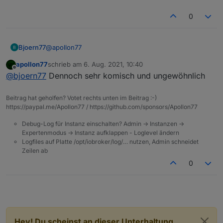
0
@
apollon77
Bjoern77
apollon77
schrieb am
6. Aug. 2021, 10:40
.... versuch mal npm install in
zuletzt editiert von
Offline
@
bjoern77
Dennoch sehr komisch und ungewöhnlich
/opt/iobroker/node_modules/virtual-tsc/
Das hat geholfen. Vielen Dank. Läuft wieder auf grün
und durch :-)
Beitrag hat geholfen? Votet rechts unten im Beitrag :-)
Gruß
https://paypal.me/Apollon77 / https://github.com/sponsors/Apollon77
Björn
Debug-Log für Instanz einschalten? Admin -> Instanzen ->
Expertenmodus -> Instanz aufklappen - Loglevel ändern
Logfiles auf Platte /opt/iobroker/log/… nutzen, Admin schneidet
Zeilen ab
0
Hey! Du scheinst an dieser Unterhaltung