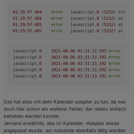
01
:
29
:
57.404
error
	javascript
.0
 (
5232
) script
01
:
29
:
57.404
error
	javascript
.0
 (
5232
) at iCa
01
:
29
:
57.405
error
	javascript
.0
 (
5232
) at scr
01
:
29
:
57.405
error
	javascript
.0
 (
5232
) at scr
javascript
.0
2021
-08
-06
01
:
31
:
13.193
error
	(
5
javascript
.0
2021
-08
-06
01
:
31
:
13.192
error
	(
5
javascript
.0
2021
-08
-06
01
:
31
:
13.192
error
	(
5
javascript
.0
2021
-08
-06
01
:
31
:
13.192
error
	(
5
javascript
.0
2021
-08
-06
01
:
31
:
13.192
error
	(
5
Das hat alles mit dem Kalender adapter zu tun, da war
doch hier schon ein weiterer Fehler, der relativ einfach
behoben werden konnte.
Jemand erwähnte, das im Kalender -Adapter etwas
angepasst wurde, wo nutzende ebenfalls tätig werden