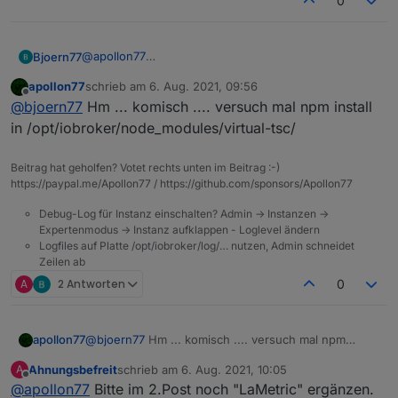
0
host.raspberrypi	2021-08-06 11:13:24.427	e
host.raspberrypi	2021-08-06 11:13:24.426	
host.raspberrypi	2021-08-06 11:13:24.426	
host.raspberrypi	2021-08-06 11:13:24.426	
@
apollon77
Bjoern77
host.raspberrypi	2021-08-06 11:13:24.426
@
apollon77
apollon77
schrieb am
6. Aug. 2021, 09:56
host.raspberrypi	2021-08-06 11:13:24.426	
Moin
zuletzt editiert von
Offline
host.raspberrypi	2021-08-06 11:13:24.425
@
bjoern77
Hm ... komisch .... versuch mal npm install
Habe ich auf verschiedenste Wege versucht.
host.raspberrypi	2021-08-06 11:13:24.425
Der letzte Versuch war dieser:
cd /opt/iobroker/node_modules/iobroker.javasc
in /opt/iobroker/node_modules/virtual-tsc/
host.raspberrypi	2021-08-06 11:13:24.424	
Wie würdest du es versuchen?
Beitrag hat geholfen? Votet rechts unten im Beitrag :-)
Gruß Björn
https://paypal.me/Apollon77 / https://github.com/sponsors/Apollon77
Debug-Log für Instanz einschalten? Admin -> Instanzen ->
Expertenmodus -> Instanz aufklappen - Loglevel ändern
Logfiles auf Platte /opt/iobroker/log/… nutzen, Admin schneidet
Zeilen ab
A
2 Antworten
0
apollon77
@
bjoern77
Hm ... komisch .... versuch mal npm
install in /opt/iobroker/node_modules/virtual-tsc/
Ahnungsbefreit
schrieb am
6. Aug. 2021, 10:05
A
zuletzt editiert von
Offline
@
apollon77
Bitte im 2.Post noch "LaMetric" ergänzen.