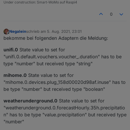
Under construction: Smart-WoMo auf Raspi4
0
Negalein
schrieb am
5. Aug. 2021, 23:01
zuletzt editiert von
Offline
bekomme bei folgenden Adaptern die Meldung:
unifi.0
State value to set for
"unifi.0.default.vouchers.voucher_.duration" has to be
type "number" but received type "string"
mihome.0
State value to set for
"mihome.0.devices.plug_158d00020d98af.inuse" has to
be type "number" but received type "boolean"
weatherunderground.0
State value to set for
"weatherunderground.0.forecastHourly.35h.precipitatio
n" has to be type "value.precipitation" but received type
"number"